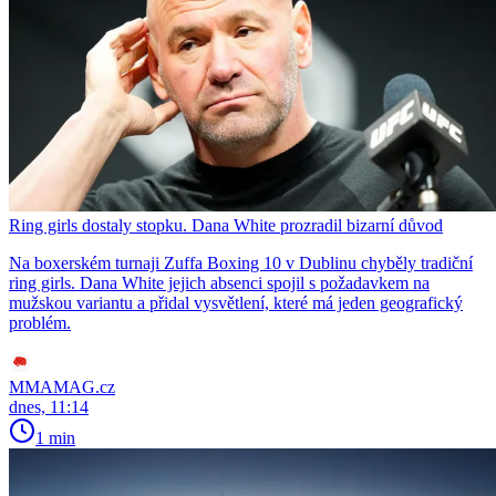
Ring girls dostaly stopku. Dana White prozradil bizarní důvod
Na boxerském turnaji Zuffa Boxing 10 v Dublinu chyběly tradiční
ring girls. Dana White jejich absenci spojil s požadavkem na
mužskou variantu a přidal vysvětlení, které má jeden geografický
problém.
MMAMAG.cz
dnes, 11:14
1 min