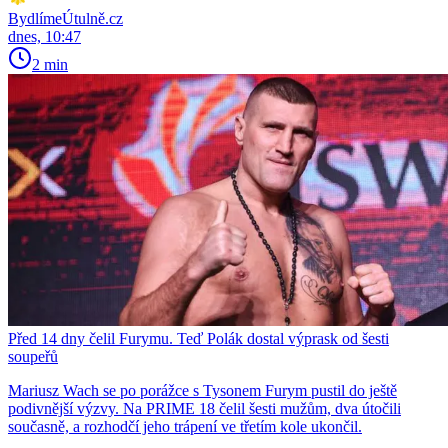
BydlímeÚtulně.cz
dnes, 10:47
2 min
Před 14 dny čelil Furymu. Teď Polák dostal výprask od šesti
soupeřů
Mariusz Wach se po porážce s Tysonem Furym pustil do ještě
podivnější výzvy. Na PRIME 18 čelil šesti mužům, dva útočili
současně, a rozhodčí jeho trápení ve třetím kole ukončil.