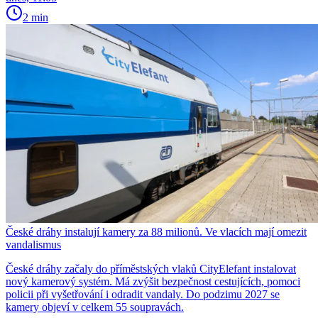
2 min
České dráhy instalují kamery za 88 milionů. Ve vlacích mají omezit
vandalismus
České dráhy začaly do příměstských vlaků CityElefant instalovat
nový kamerový systém. Má zvýšit bezpečnost cestujících, pomoci
policii při vyšetřování i odradit vandaly. Do podzimu 2027 se
kamery objeví v celkem 55 soupravách.