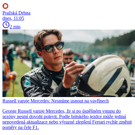
Pražská Drbna
dnes, 11:05
2 min
Russell varuje Mercedes: Nesmíme usnout na vavřínech
George Russell varuje Mercedes, že si po úspěšném vstupu do
sezóny nesmí dovolit polevit. Podle britského jezdce může jediná
nepovedená aktualizace nebo výrazné zlepšení Ferrari rychle změnit
poměry na čele F1.