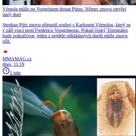
Vémola může po Vosgrönem dostat Pütze. Němec znovu otevřel
starý duel
Stephan Pütz znovu připustil souboj s Karlosem Vémolou, který se
v září vrací proti Fredericu Vosgrönemu. Pokud český Terminátor
bude pokračovat, jeden z nejdéle odkládaných duelů může znovu
ožít.
MMAMAG.cz
dnes, 11:19
1 min