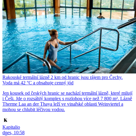
Rakouské termální lázně 2 km od hranic jsou rájem pro Čechy.
Voda má 42 °C a obsahuje cenný jód
Jen kousek od českých hranic se nachází termální lázně, které milují
i Češi. Jde o rozsáhlý komplex s rozlohou více než 7 800 m². Lázně
Therme Laa an der Thaya leží ve vinařské oblasti Weinviertel a
mohou se chlubit léčivou vodou.
Kapitalio
dnes, 10:58