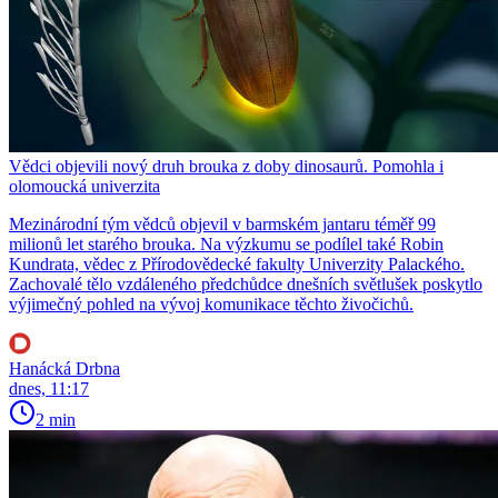
Vědci objevili nový druh brouka z doby dinosaurů. Pomohla i
olomoucká univerzita
Mezinárodní tým vědců objevil v barmském jantaru téměř 99
milionů let starého brouka. Na výzkumu se podílel také Robin
Kundrata, vědec z Přírodovědecké fakulty Univerzity Palackého.
Zachovalé tělo vzdáleného předchůdce dnešních světlušek poskytlo
výjimečný pohled na vývoj komunikace těchto živočichů.
Hanácká Drbna
dnes, 11:17
2 min