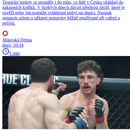
Tropické teploty se promítly i do toho, co lidé v Česku vkládají do
nákupních košíků. V horkých dnech dávají přednost zboží, které je
osvěží nebo jim pomůže zvládnout pobyt na slunci. Naopak
ustupuje zájem o některé potraviny běžně používané při vaření a
pečení.
Jihlavská Drbna
dnes, 10:34
1 min