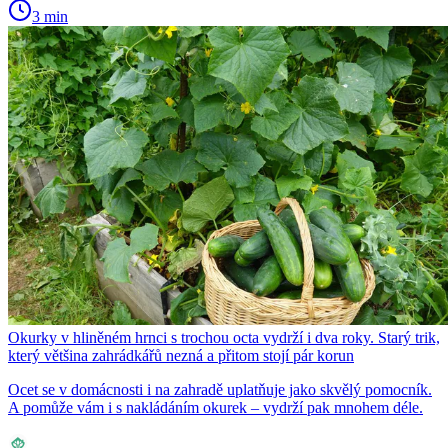
3 min
Okurky v hliněném hrnci s trochou octa vydrží i dva roky. Starý trik,
který většina zahrádkářů nezná a přitom stojí pár korun
Ocet se v domácnosti i na zahradě uplatňuje jako skvělý pomocník.
A pomůže vám i s nakládáním okurek – vydrží pak mnohem déle.