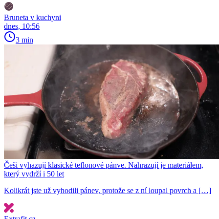
Bruneta v kuchyni
dnes, 10:56
3 min
Češi vyhazují klasické teflonové pánve. Nahrazují je materiálem,
který vydrží i 50 let
Kolikrát jste už vyhodili pánev, protože se z ní loupal povrch a […]
Extrafit.cz