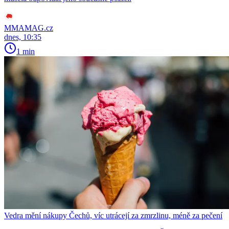
MMAMAG.cz
dnes, 10:35
1 min
Vedra mění nákupy Čechů, víc utrácejí za zmrzlinu, méně za pečení