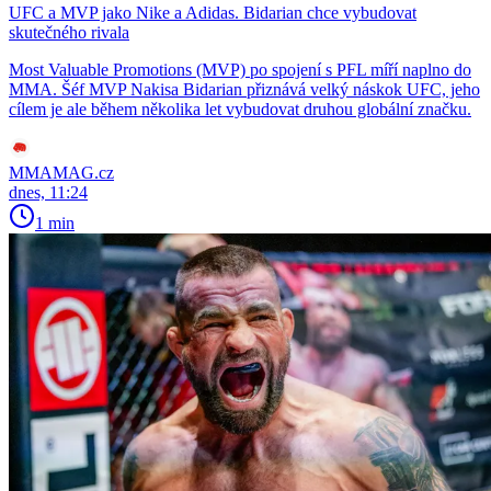
UFC a MVP jako Nike a Adidas. Bidarian chce vybudovat
skutečného rivala
Most Valuable Promotions (MVP) po spojení s PFL míří naplno do
MMA. Šéf MVP Nakisa Bidarian přiznává velký náskok UFC, jeho
cílem je ale během několika let vybudovat druhou globální značku.
MMAMAG.cz
dnes, 11:24
1 min