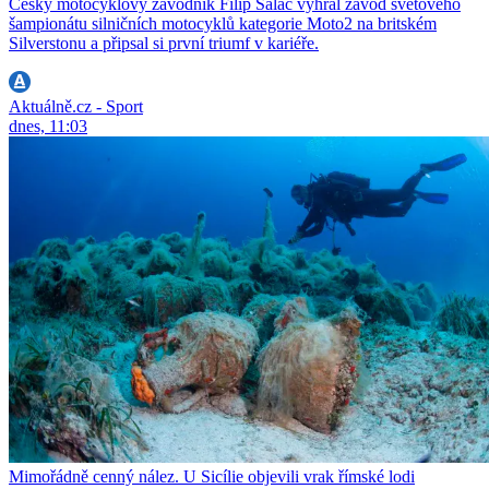
Český motocyklový závodník Filip Salač vyhrál závod světového
šampionátu silničních motocyklů kategorie Moto2 na britském
Silverstonu a připsal si první triumf v kariéře.
Aktuálně.cz - Sport
dnes, 11:03
Mimořádně cenný nález. U Sicílie objevili vrak římské lodi