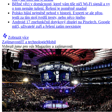
Běžné věci v domácnosti, které vám tiše ničí Wi-Fi signál a vy
o tom nemáte tušení. Řešení je poměrně snadné
Polsko hlásí nejméně nehod v historii. Experti se ale přou,
jestli za tím stojí tvrdší tresty, nebo něco jiného
Android 17 znefunkčnil dotykový displej na Pixelech. Google
mlčí, uživatelé zuří a řešení zatím neexistuje
Zobrazit více
Zajímavosti
IT a technologie
Mobil
Vybrali jsme pro vás
Magazíny a zajímavosti