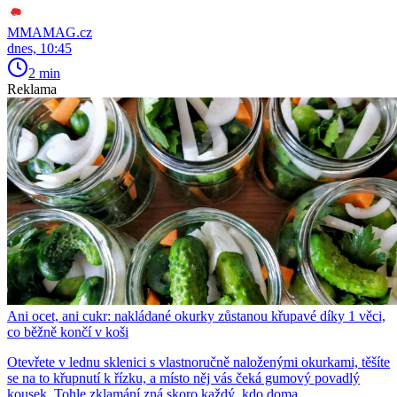
MMAMAG.cz
dnes, 10:45
2 min
Reklama
Ani ocet, ani cukr: nakládané okurky zůstanou křupavé díky 1 věci,
co běžně končí v koši
Otevřete v lednu sklenici s vlastnoručně naloženými okurkami, těšíte
se na to křupnutí k řízku, a místo něj vás čeká gumový povadlý
kousek. Tohle zklamání zná skoro každý, kdo doma...