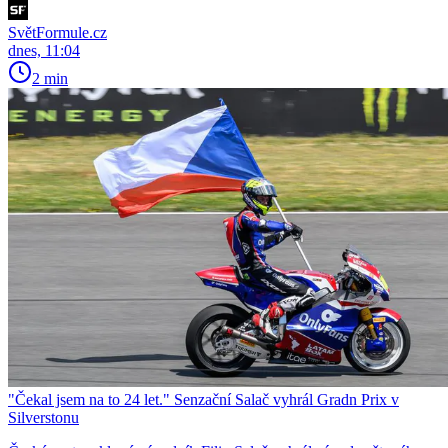
SvětFormule.cz
dnes, 11:04
2 min
"Čekal jsem na to 24 let." Senzační Salač vyhrál Gradn Prix v
Silverstonu