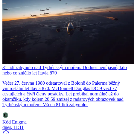
81 lidí zahynulo nad Tyrhénským mořem. Dodnes není jasné, kdo
nebo co zničilo let Itavia 870
Večer 27. června 1980 odstartoval z Boloně do Palerma běžný
vnitrostátní let Itavia 870. McDonnell Douglas DC-9 vezl 77
cestujících a čtyři členy posádky. Let probíhal normálně až do
okamžiku, kdy kolem 20:59 zmizel z radarových obrazovek nad
Tyrhénským mořem. Všech 81 lidí zahynulo.
Kód Enigma
dnes, 11:11