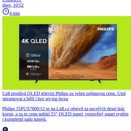
dnes, 10:52
4 min
Lidl prodává QLED televizi Philips za velmi zajímavou cenu. Umí
streamovat a běží i bez set-top boxu
Philips 55PUS7800/12 se na Lidl.cz objevil za necelých deset tisíc
korun, a za tu cenu nabízí 55″ QLED panel, vestavěný smart systém
i kompletní sadu tunerů.