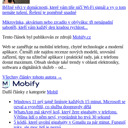
Běžné věci v domácnosti, které vám tiše ničí Wi-Fi signál a vy o tom
nemáte tušení. Řešení je poměrně snadné
Mikrovlnka, akvárium nebo zrcadlo v obýváku: tři nenápadní
sabotéři, kteří vám každý den kradou rychlost...
Tento článek byl publikován ze zdrojů
Mobify.cz
Web se zaměřuje na mobilní telefony, chytré technologie a moderní
aplikace. Čtenáři zde najdou recenze nových modelů, srovnání
zařízení, tipy na užitečné aplikace i praktické rady, jak z telefonu
dostat maximum. Obsah sleduje také trendy v oblasti elektroniky,
softwaru a digitálních služeb – od...
Všechny články tohoto autora →
Další články z kategorie
Mobil
Windows 11 prý tajně šmíruje každých 15 minut. Microsoft se
ozval a vysvětlil, co služba doopravdy dělá
WhatsApp má skrytý koš, který žere gigabajty v telefonu.
Většina lidí o něm neví, vyprázdnit ho trvá 30 sekund
5 kódů, které uvolní gigabajty v Gmailu za pár minut. Fungují
roky, ale moc lidí je nezná