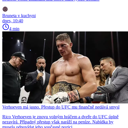
Bruneta v kuchyni
dnes, 10:40
4 min
Verhoeven má jasno. Přestup do UFC mu finančně nedává smysl
Rico Verhoeven je znovu volným hráčem a dveře do UFC úplně
nezavírá. Případný přestup však naráží na peníze. Nabídka by
musela odpovídat jeho současné pozici.