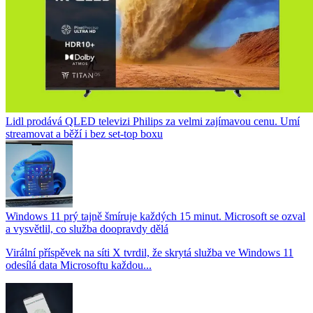
Lidl prodává QLED televizi Philips za velmi zajímavou cenu. Umí
streamovat a běží i bez set-top boxu
Windows 11 prý tajně šmíruje každých 15 minut. Microsoft se ozval
a vysvětlil, co služba doopravdy dělá
Virální příspěvek na síti X tvrdil, že skrytá služba ve Windows 11
odesílá data Microsoftu každou...