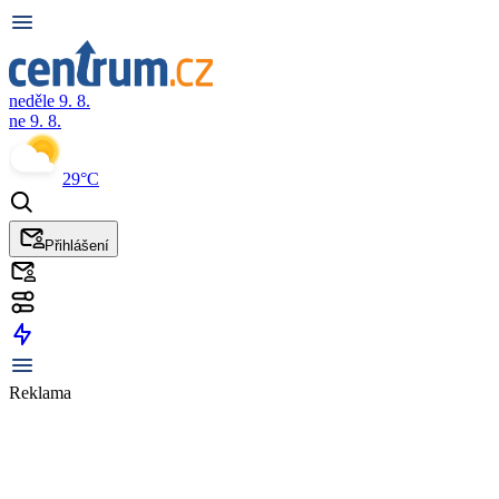
neděle 9. 8.
ne 9. 8.
29°C
Přihlášení
Reklama