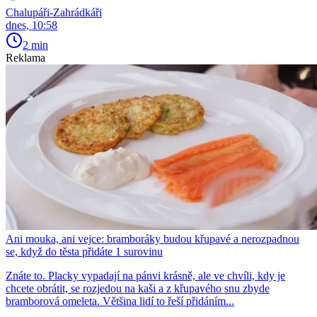
Chalupáři-Zahrádkáři
dnes, 10:58
2 min
Reklama
Ani mouka, ani vejce: bramboráky budou křupavé a nerozpadnou
se, když do těsta přidáte 1 surovinu
Znáte to. Placky vypadají na pánvi krásně, ale ve chvíli, kdy je
chcete obrátit, se rozjedou na kaši a z křupavého snu zbyde
bramborová omeleta. Většina lidí to řeší přidáním...