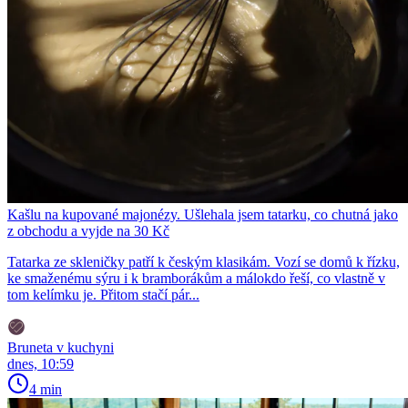
Kašlu na kupované majonézy. Ušlehala jsem tatarku, co chutná jako
z obchodu a vyjde na 30 Kč
Tatarka ze skleničky patří k českým klasikám. Vozí se domů k řízku,
ke smaženému sýru i k bramborákům a málokdo řeší, co vlastně v
tom kelímku je. Přitom stačí pár...
Bruneta v kuchyni
dnes, 10:59
4 min