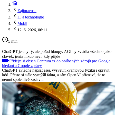
Zajímavosti
IT a technologie
Mobil
12. 6. 2026, 06:11
5 min
ChatGPT je chytrý, ale pořád hloupý. AGI by zvládla všechno jako
člověk, jenže nikdo neví, kdy přijde
Přidejte si obsah Centrum.cz do oblíbených zdrojů pro Google
hledání a Google zprávy
ChatGPT zvládne napsat esej, vysvětlit kvantovou fyziku i opravit
kód. Přesto si stále vymýšlí fakta, a sám OpenAI přiznává, že to
neumí spolehlivě zastavit.