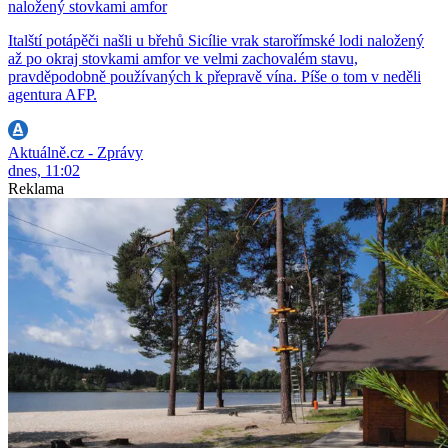
naložený stovkami amfor
Italští potápěči našli u břehů Sicílie vrak starořímské lodi naložený
až po okraj stovkami amfor ve velmi zachovalém stavu,
pravděpodobně používaných k přepravě vína. Píše o tom v neděli
agentura AFP.
Aktuálně.cz - Zprávy
dnes, 11:02
Reklama