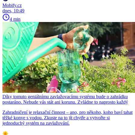
Mobify.cz
dnes, 10:49
4 min
Díky tomuto geniálnímu zavlažovacímu systému bude o zahrádku
postaráno. Nebude vás stát ani korunu. Zvládne to naprosto každý
Zahradničení je relaxační činnost – ano, pro někoho, koho baví tahat
těžké konve s vodou. Zkuste na to jít chytře a vytvořte si
jednoduchý systém na zavlažování.