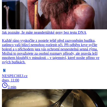
Jak poznáte, že máte neandertálské geny bez testu DNA
Každé ráno vyskočíte z postele ještě před zazvoněním budíku,
zatímco vaši blízcí nemohou rozlepit oči. Při odběru krve syčíte
bolestí a s příchodem jara vás ochromí nesnesitelná senná rýma.
Možná to považujete za osobní rozmary přírody, ale pravda leží
mnohem hlouběji v minulosti – v tajemství, které nosíte přímo ve
svých buňkách.
NESPECHEJ.cz
dnes, 11:00
3 min