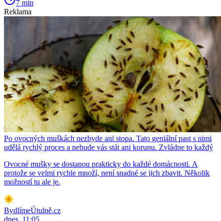
7 min
Reklama
Po ovocných muškách nezbyde ani stopa. Tato geniální past s nimi
udělá rychlý proces a nebude vás stát ani korunu. Zvládne to každý
Ovocné mušky se dostanou prakticky do každé domácnosti. A
protože se velmi rychle množí, není snadné se jich zbavit. Několik
možností tu ale je.
BydlímeÚtulně.cz
dnes, 11:05