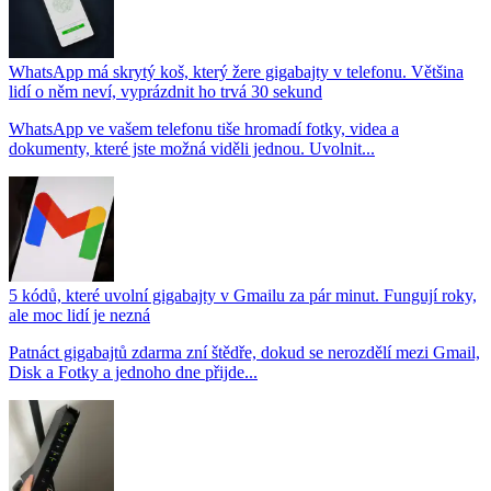
WhatsApp má skrytý koš, který žere gigabajty v telefonu. Většina
lidí o něm neví, vyprázdnit ho trvá 30 sekund
WhatsApp ve vašem telefonu tiše hromadí fotky, videa a
dokumenty, které jste možná viděli jednou. Uvolnit...
5 kódů, které uvolní gigabajty v Gmailu za pár minut. Fungují roky,
ale moc lidí je nezná
Patnáct gigabajtů zdarma zní štědře, dokud se nerozdělí mezi Gmail,
Disk a Fotky a jednoho dne přijde...