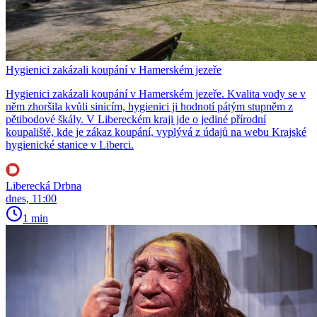
Hygienici zakázali koupání v Hamerském jezeře
Hygienici zakázali koupání v Hamerském jezeře. Kvalita vody se v
něm zhoršila kvůli sinicím, hygienici ji hodnotí pátým stupněm z
pětibodové škály. V Libereckém kraji jde o jediné přírodní
koupaliště, kde je zákaz koupání, vyplývá z údajů na webu Krajské
hygienické stanice v Liberci.
Liberecká Drbna
dnes, 11:00
1 min