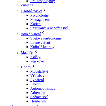
Pro hospodyňky
Zahrada
Osobní rozvoj
Psychologie
Management
Kariéra
Spiritualita a náboženství
Jídlo a vaření
Světová gastronomie
Levné vaření
Kulinářské triky
Mazlíčci
Kočky
Pejskové
Hobby
Modelářství
Včelařství
Rybaření
Letectví
Automobilismus
Adrenalin
Sběratelství
Houbaření