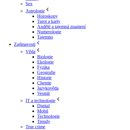
Sex
Astrologie
Horoskopy
Tarot a karty
Andělé a tajemná znamení
Numerologie
Tajemno
Zajímavosti
Věda
Biologie
Ekologie
Fyzika
Geografie
Historie
Chemie
Jazykověda
Vesmír
IT a technologie
Digital
Mobil
Technologie
Trendy
True crime