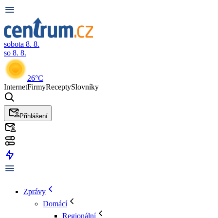
sobota 8. 8.
so 8. 8.
26°C
Internet
Firmy
Recepty
Slovníky
Přihlášení
Zprávy
Domácí
Regionální