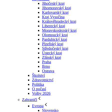
Jihočeský kraj
Jihomoravský kraj
Karlovarský kraj
Kraj Vysočina
Králověhradecký kraj
Liberecký kraj
Moravskoslezský kraj
Olomoucký kraj
Pardubický kraj
Plzeňský kraj
Středočeský kraj
Ústecký kraj
Zlínský kraj
Praha
Brno
Ostrava
Školství
Zdravotnictví
Politika
O počasí
Volby 2026
Zahraničí
Evropa
Slovensko