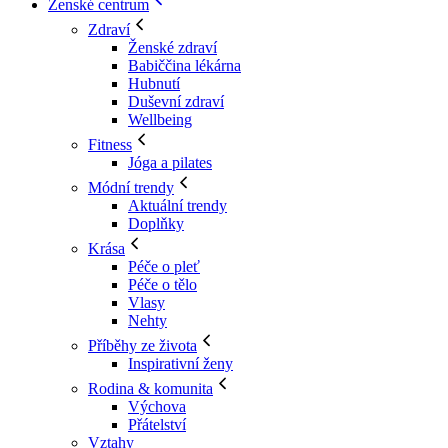
Ženské centrum
Zdraví
Ženské zdraví
Babiččina lékárna
Hubnutí
Duševní zdraví
Wellbeing
Fitness
Jóga a pilates
Módní trendy
Aktuální trendy
Doplňky
Krása
Péče o pleť
Péče o tělo
Vlasy
Nehty
Příběhy ze života
Inspirativní ženy
Rodina & komunita
Výchova
Přátelství
Vztahy