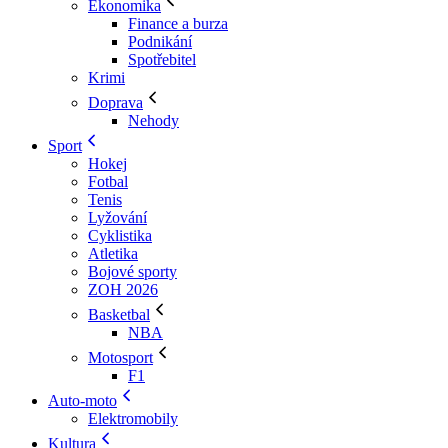
Ekonomika
Finance a burza
Podnikání
Spotřebitel
Krimi
Doprava
Nehody
Sport
Hokej
Fotbal
Tenis
Lyžování
Cyklistika
Atletika
Bojové sporty
ZOH 2026
Basketbal
NBA
Motosport
F1
Auto-moto
Elektromobily
Kultura