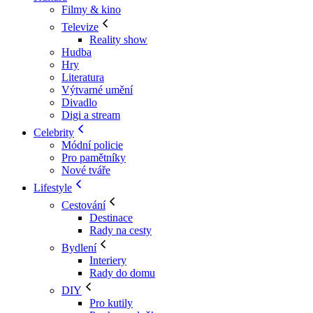
Filmy & kino
Televize
Reality show
Hudba
Hry
Literatura
Výtvarné umění
Divadlo
Digi a stream
Celebrity
Módní policie
Pro pamětníky
Nové tváře
Lifestyle
Cestování
Destinace
Rady na cesty
Bydlení
Interiery
Rady do domu
DIY
Pro kutily