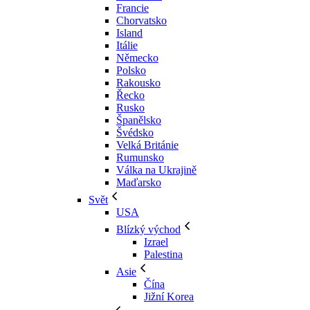
Francie
Chorvatsko
Island
Itálie
Německo
Polsko
Rakousko
Řecko
Rusko
Španělsko
Švédsko
Velká Británie
Rumunsko
Válka na Ukrajině
Maďarsko
Svět
USA
Blízký východ
Izrael
Palestina
Asie
Čína
Jižní Korea