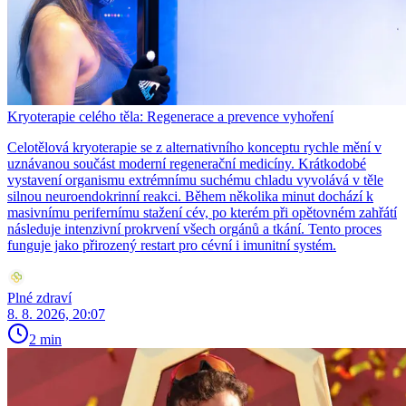
Kryoterapie celého těla: Regenerace a prevence vyhoření
Celotělová kryoterapie se z alternativního konceptu rychle mění v
uznávanou součást moderní regenerační medicíny. Krátkodobé
vystavení organismu extrémnímu suchému chladu vyvolává v těle
silnou neuroendokrinní reakci. Během několika minut dochází k
masivnímu perifernímu stažení cév, po kterém při opětovném zahřátí
následuje intenzivní prokrvení všech orgánů a tkání. Tento proces
funguje jako přirozený restart pro cévní i imunitní systém.
Plné zdraví
8. 8. 2026, 20:07
2 min