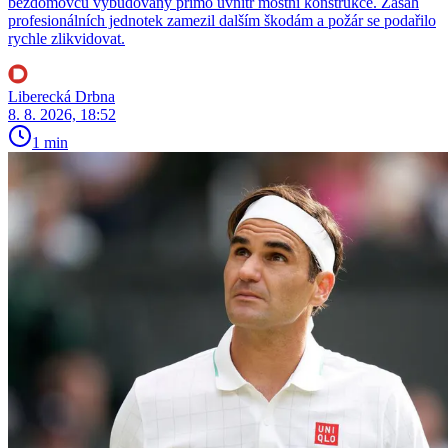
bezdomovců vybudovaný přímo uvnitř mostní konstrukce. Zásah
profesionálních jednotek zamezil dalším škodám a požár se podařilo
rychle zlikvidovat.
Liberecká Drbna
8. 8. 2026, 18:52
1 min