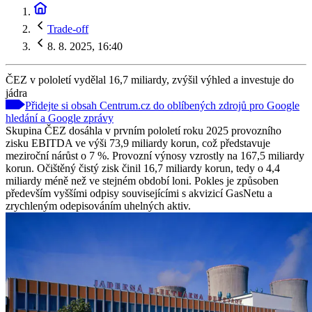
Trade-off
8. 8. 2025, 16:40
ČEZ v pololetí vydělal 16,7 miliardy, zvýšil výhled a investuje do
jádra
Přidejte si obsah Centrum.cz do oblíbených zdrojů pro Google
hledání a Google zprávy
Skupina ČEZ dosáhla v prvním pololetí roku 2025 provozního
zisku EBITDA ve výši 73,9 miliardy korun, což představuje
meziroční nárůst o 7 %. Provozní výnosy vzrostly na 167,5 miliardy
korun. Očištěný čistý zisk činil 16,7 miliardy korun, tedy o 4,4
miliardy méně než ve stejném období loni. Pokles je způsoben
především vyššími odpisy souvisejícími s akvizicí GasNetu a
zrychleným odepisováním uhelných aktiv.