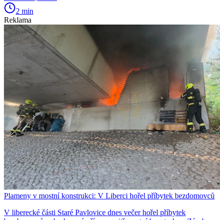
2 min
Reklama
Plameny v mostní konstrukci: V Liberci hořel příbytek bezdomovců
V liberecké části Staré Pavlovice dnes večer hořel příbytek