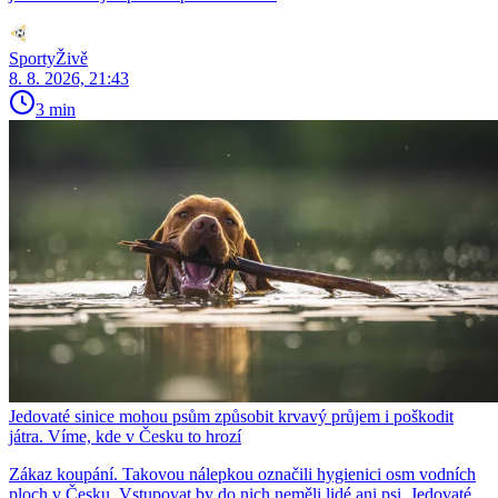
SportyŽivě
8. 8. 2026, 21:43
3 min
Jedovaté sinice mohou psům způsobit krvavý průjem i poškodit
játra. Víme, kde v Česku to hrozí
Zákaz koupání. Takovou nálepkou označili hygienici osm vodních
ploch v Česku. Vstupovat by do nich neměli lidé ani psi. Jedovaté