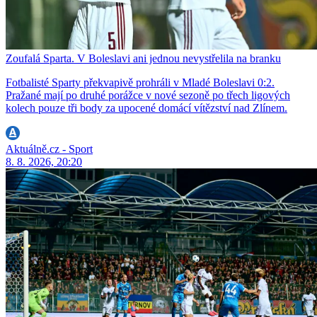
Zoufalá Sparta. V Boleslavi ani jednou nevystřelila na branku
Fotbalisté Sparty překvapivě prohráli v Mladé Boleslavi 0:2.
Pražané mají po druhé porážce v nové sezoně po třech ligových
kolech pouze tři body za upocené domácí vítězství nad Zlínem.
Aktuálně.cz - Sport
8. 8. 2026, 20:20