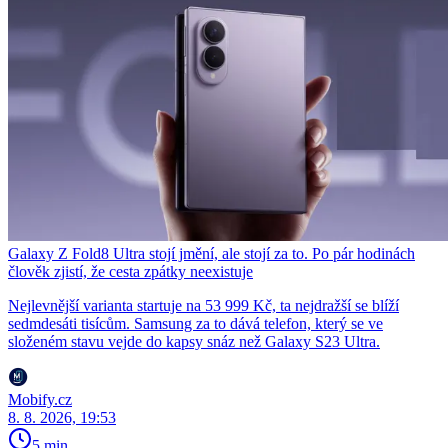
Galaxy Z Fold8 Ultra stojí jmění, ale stojí za to. Po pár hodinách
člověk zjistí, že cesta zpátky neexistuje
Nejlevnější varianta startuje na 53 999 Kč, ta nejdražší se blíží
sedmdesáti tisícům. Samsung za to dává telefon, který se ve
složeném stavu vejde do kapsy snáz než Galaxy S23 Ultra.
Mobify.cz
8. 8. 2026, 19:53
5 min