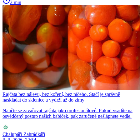
2 min
Rajčata bez nálevu, bez koření, bez ničeho. Stačí je správně
naskládat do sklenice a vydrží až do zimy
Naučte se zavařovat rajčata jako profesionálové. Pokud vsadíte na
osvědčený postup našich babiček, pak zaručeně nešlápnete vedle.
Chalupáři-Zahrádkáři
8. 8. 2026, 22:54