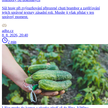
Sůl hraje při zvýrazňování přirozené chuti brambor a zajišťování
jejich správné textury zásadní roli. Musíte ji však přidat v ten
správný moment.
adbz.cz
8. 8. 2026, 20:40
2 min
Lžíce medu do konve a okurky plodí až do října. Většina