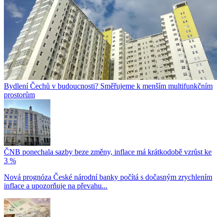
Bydlení Čechů v budoucnosti? Směřujeme k menším multifunkčním
prostorům
ČNB ponechala sazby beze změny, inflace má krátkodobě vzrůst ke
3 %
Nová prognóza České národní banky počítá s dočasným zrychlením
inflace a upozorňuje na převahu...