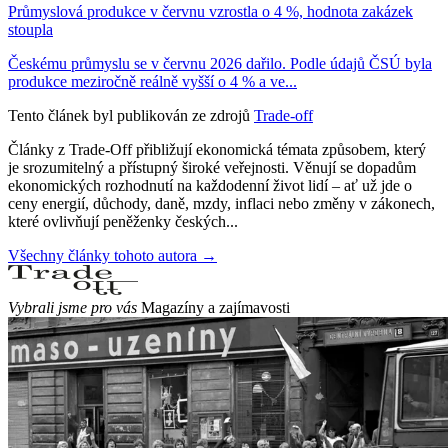
Průmyslová produkce v červnu vzrostla o 4 %, hodnota zakázek
stoupla
Českému průmyslu se v červnu 2026 dařilo. Podle údajů ČSÚ byla
produkce meziročně reálně vyšší o 4 % a ve...
Tento článek byl publikován ze zdrojů
Trade-off
Články z Trade-Off přibližují ekonomická témata způsobem, který
je srozumitelný a přístupný široké veřejnosti. Věnují se dopadům
ekonomických rozhodnutí na každodenní život lidí – ať už jde o
ceny energií, důchody, daně, mzdy, inflaci nebo změny v zákonech,
které ovlivňují peněženky českých...
Všechny články tohoto autora →
Vybrali jsme pro vás
Magazíny a zajímavosti