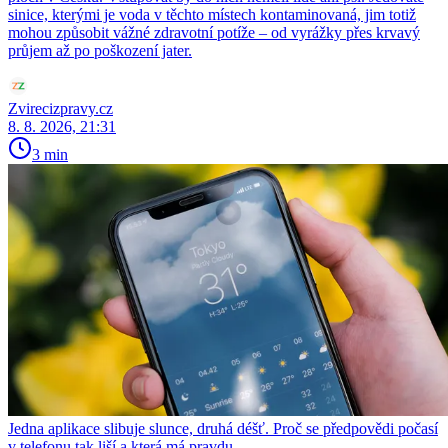
sinice, kterými je voda v těchto místech kontaminovaná, jim totiž
mohou způsobit vážné zdravotní potíže – od vyrážky přes krvavý
průjem až po poškození jater.
Zvirecizpravy.cz
8. 8. 2026, 21:31
3 min
Jedna aplikace slibuje slunce, druhá déšť. Proč se předpovědi počasí
v telefonu tak liší a která má pravdu