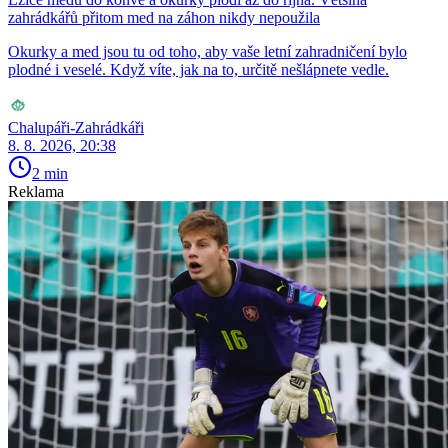
zahrádkářů přitom med na záhon nikdy nepoužila
Okurky a med jsou tu od toho, aby vaše letní zahradničení bylo
plodné i veselé. Když víte, jak na to, určitě nešlápnete vedle.
Chalupáři-Zahrádkáři
8. 8. 2026, 20:38
2 min
Reklama