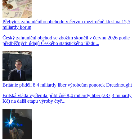
Přebytek zahraničního obchodu v červnu meziročně klesl na 15,5
miliardy korun
Český zahraniční obchod se zbožím skončil v červnu 2026 podle
předběžných údajů Českého statistického úřadu...
Británie přidělí 8,4 miliardy liber výrobcům ponorek Dreadnought
Britská vláda vyčlenila přibližně 8,4 miliardy liber (237,3 miliardy
Kč) na další etapu výroby čtyř...