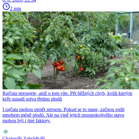
2 min
Rajčata stresujete, aniž o tom víte. Pět běžných chyb, kvůli kterým
keře nasadí sotva třetinu plodů
I rajčata mohou utrpět stresem. Pokud se to stane, začnou rodit
mnohem méně plodů. Ale na vině jejich neuspokojivého stavu
mohou být i jiné faktory.
Chalupáři-Zahrádkáři