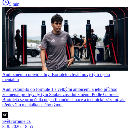
5 min
Audi změnilo pravidla hry. Bortoleto chválí nový tým i jeho
mentalitu
Audi vstoupilo do formule 1 s velkými ambicemi a jeho příchod
znamenal pro bývalý tým Sauber zásadní změnu. Podle Gabriela
Bortoleta se proměnila nejen finanční situace a technické zázemí, ale
především mentalita celého týmu.
SvětFormule.cz
8. 8. 2026, 18:55