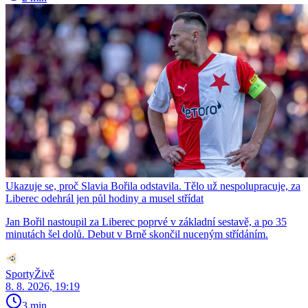
Ukazuje se, proč Slavia Bořila odstavila. Tělo už nespolupracuje, za
Liberec odehrál jen půl hodiny a musel střídat
Jan Bořil nastoupil za Liberec poprvé v základní sestavě, a po 35
minutách šel dolů. Debut v Brně skončil nuceným střídáním.
SportyŽivě
8. 8. 2026, 19:19
3 min