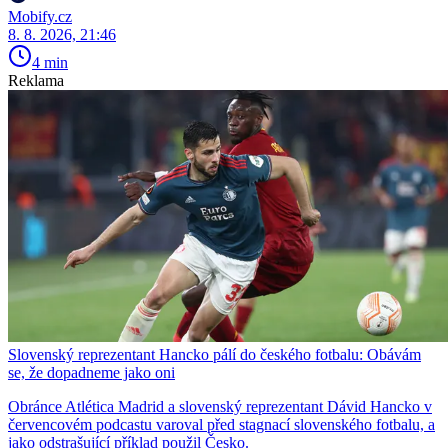
Mobify.cz
8. 8. 2026, 21:46
4 min
Reklama
Slovenský reprezentant Hancko pálí do českého fotbalu: Obávám
se, že dopadneme jako oni
Obránce Atlética Madrid a slovenský reprezentant Dávid Hancko v
červencovém podcastu varoval před stagnací slovenského fotbalu, a
jako odstrašující příklad použil Česko.