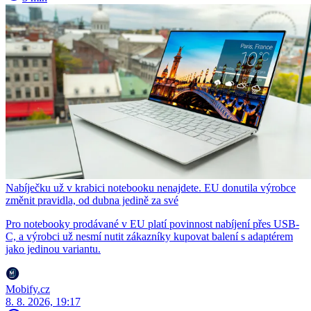
Nabíječku už v krabici notebooku nenajdete. EU donutila výrobce
změnit pravidla, od dubna jedině za své
Pro notebooky prodávané v EU platí povinnost nabíjení přes USB-
C, a výrobci už nesmí nutit zákazníky kupovat balení s adaptérem
jako jedinou variantu.
Mobify.cz
8. 8. 2026, 19:17