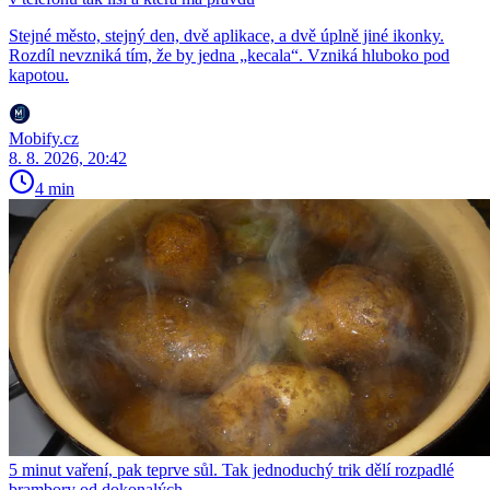
Stejné město, stejný den, dvě aplikace, a dvě úplně jiné ikonky.
Rozdíl nevzniká tím, že by jedna „kecala“. Vzniká hluboko pod
kapotou.
Mobify.cz
8. 8. 2026, 20:42
4 min
5 minut vaření, pak teprve sůl. Tak jednoduchý trik dělí rozpadlé
brambory od dokonalých