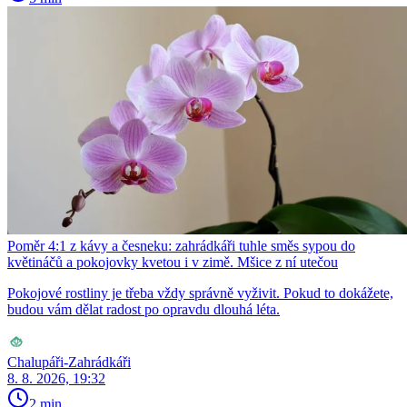
Poměr 4:1 z kávy a česneku: zahrádkáři tuhle směs sypou do
květináčů a pokojovky kvetou i v zimě. Mšice z ní utečou
Pokojové rostliny je třeba vždy správně vyživit. Pokud to dokážete,
budou vám dělat radost po opravdu dlouhá léta.
Chalupáři-Zahrádkáři
8. 8. 2026, 19:32
2 min