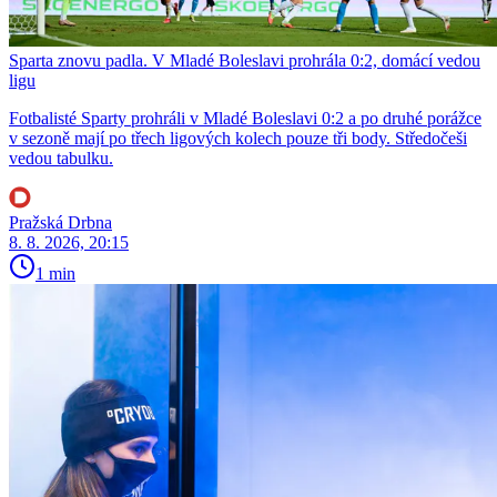
Sparta znovu padla. V Mladé Boleslavi prohrála 0:2, domácí vedou
ligu
Fotbalisté Sparty prohráli v Mladé Boleslavi 0:2 a po druhé porážce
v sezoně mají po třech ligových kolech pouze tři body. Středočeši
vedou tabulku.
Pražská Drbna
8. 8. 2026, 20:15
1 min