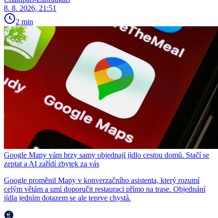
8. 8. 2026, 21:51
2 min
Google Mapy vám brzy samy objednají jídlo cestou domů. Stačí se
zeptat a AI zařídí zbytek za vás
Google proměnil Mapy v konverzačního asistenta, který rozumí
celým větám a umí doporučit restauraci přímo na trase. Objednání
jídla jedním dotazem se ale teprve chystá.