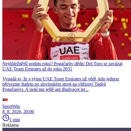
Nejdůležitější podpis roku? Pogačarův dědic Del Toro se zavázal
UAE Team Emirates až do roku 2031
Vypadá to, že v týmu UAE Team Emirates už vědí, kdo jednou
převezme štafetu po slovinském stroji na vítězství Tadeji
Pogačarovi. A není mu ještě ani třiadvacet let...
SportWin
8. 8. 2026, 20:06
1 min
Reklama