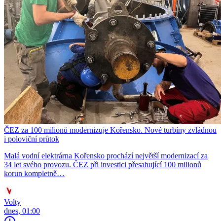
ČEZ za 100 milionů modernizuje Kořensko. Nové turbíny zvládnou
i poloviční průtok
Malá vodní elektrárna Kořensko prochází největší modernizací za
34 let svého provozu. ČEZ při investici přesahující 100 milionů
korun kompletně…
Volty
dnes, 01:00