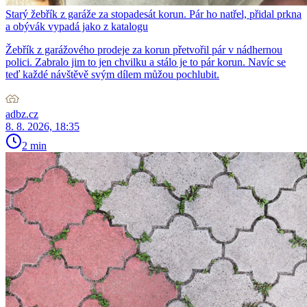
Starý žebřík z garáže za stopadesát korun. Pár ho natřel, přidal prkna
a obývák vypadá jako z katalogu
Žebřík z garážového prodeje za korun přetvořil pár v nádhernou
polici. Zabralo jim to jen chvilku a stálo je to pár korun. Navíc se
teď každé návštěvě svým dílem můžou pochlubit.
adbz.cz
8. 8. 2026, 18:35
2 min