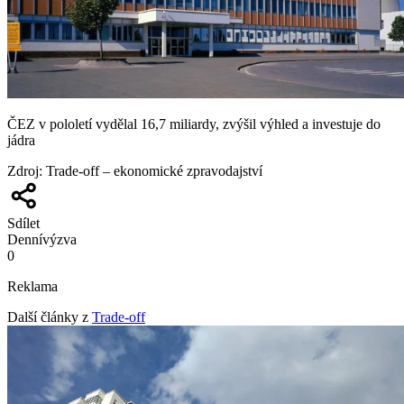
ČEZ v pololetí vydělal 16,7 miliardy, zvýšil výhled a investuje do
jádra
Zdroj
:
Trade-off – ekonomické zpravodajství
Sdílet
Denní
výzva
0
Reklama
Další články z
Trade-off