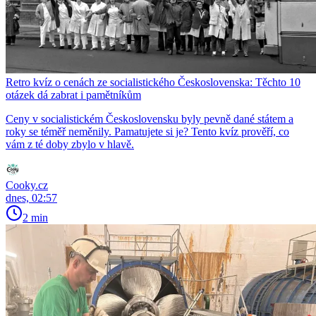
Retro kvíz o cenách ze socialistického Československa: Těchto 10
otázek dá zabrat i pamětníkům
Ceny v socialistickém Československu byly pevně dané státem a
roky se téměř neměnily. Pamatujete si je? Tento kvíz prověří, co
vám z té doby zbylo v hlavě.
Cooky.cz
dnes, 02:57
2 min