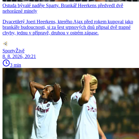
Ostuda bývalé naděje Sparty. Brankář Heerkens předvedl dvě
nehorázné minely
Dvacetiletý Joeri Heerkens, kterého Ajax před rokem kupoval jako
brankáře budoucnosti, si za šest srpnových dnů připsal dvě trapné
chyby, jednu v přípravě, druhou v ostrém zápase.
SportyŽivě
8. 8. 2026, 20:21
3 min