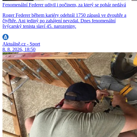
Fenomenální Federer udivil i počinem, za který se pohár nedává
Roger Federer během kariéry odehrál 1750 zápasů ve dvouhře a
čtyřhře. Ani jediný po zahájení nevzdal. Dnes fenomenální
švýcarský tenista slaví 45. narozeniny.
Aktuálně.cz - Sport
8. 8. 2026, 18:50