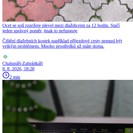
Ocet se solí rozežere plevel mezi dlaždicemi za 12 hodin. Stačí
jeden správný poměr, jinak to nefunguje
Čištění dlažebních kostek například příjezdové cesty nemusí být
velkým problémem. Mnoho prostředků už máte doma.
Chalupáři-Zahrádkáři
8. 8. 2026, 18:28
2 min