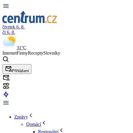
čtvrtek 6. 8.
čt 6. 8.
31°C
Internet
Firmy
Recepty
Slovníky
Přihlášení
Zprávy
Domácí
Regionální