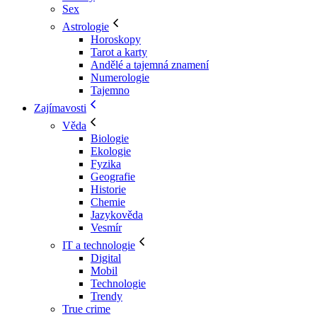
Sex
Astrologie
Horoskopy
Tarot a karty
Andělé a tajemná znamení
Numerologie
Tajemno
Zajímavosti
Věda
Biologie
Ekologie
Fyzika
Geografie
Historie
Chemie
Jazykověda
Vesmír
IT a technologie
Digital
Mobil
Technologie
Trendy
True crime