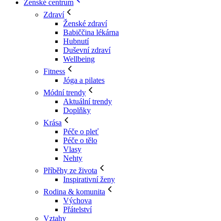
Ženské centrum
Zdraví
Ženské zdraví
Babiččina lékárna
Hubnutí
Duševní zdraví
Wellbeing
Fitness
Jóga a pilates
Módní trendy
Aktuální trendy
Doplňky
Krása
Péče o pleť
Péče o tělo
Vlasy
Nehty
Příběhy ze života
Inspirativní ženy
Rodina & komunita
Výchova
Přátelství
Vztahy