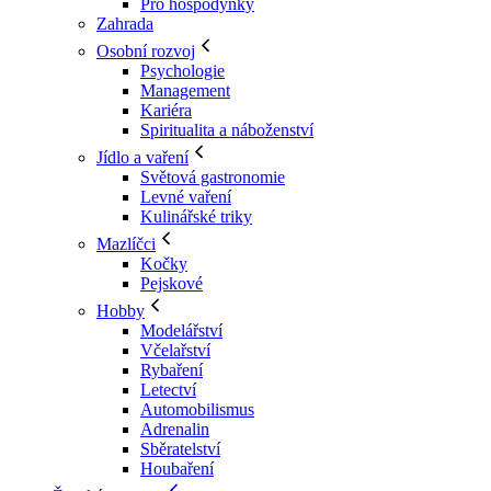
Pro hospodyňky
Zahrada
Osobní rozvoj
Psychologie
Management
Kariéra
Spiritualita a náboženství
Jídlo a vaření
Světová gastronomie
Levné vaření
Kulinářské triky
Mazlíčci
Kočky
Pejskové
Hobby
Modelářství
Včelařství
Rybaření
Letectví
Automobilismus
Adrenalin
Sběratelství
Houbaření