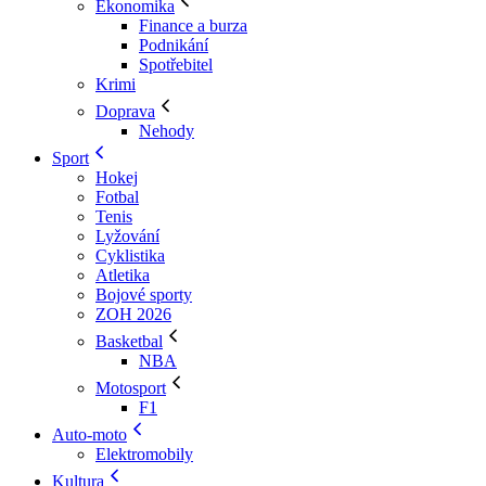
Ekonomika
Finance a burza
Podnikání
Spotřebitel
Krimi
Doprava
Nehody
Sport
Hokej
Fotbal
Tenis
Lyžování
Cyklistika
Atletika
Bojové sporty
ZOH 2026
Basketbal
NBA
Motosport
F1
Auto-moto
Elektromobily
Kultura