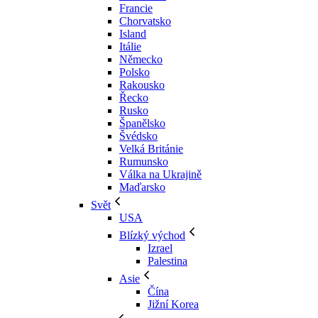
Francie
Chorvatsko
Island
Itálie
Německo
Polsko
Rakousko
Řecko
Rusko
Španělsko
Švédsko
Velká Británie
Rumunsko
Válka na Ukrajině
Maďarsko
Svět
USA
Blízký východ
Izrael
Palestina
Asie
Čína
Jižní Korea