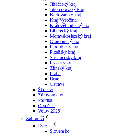
Jihočeský kraj
Jihomoravský kraj
Karlovarský kraj
Kraj Vysočina
Králověhradecký kraj
Liberecký kraj
Moravskoslezský kraj
Olomoucký kraj
Pardubický kraj
Plzeňský kraj
Středočeský kraj
Ústecký kraj
Zlínský kraj
Praha
Brno
Ostrava
Školství
Zdravotnictví
Politika
O počasí
Volby 2026
Zahraničí
Evropa
Slovensko