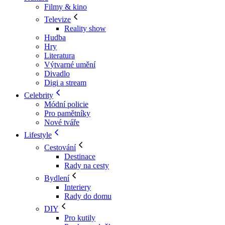
Filmy & kino
Televize
Reality show
Hudba
Hry
Literatura
Výtvarné umění
Divadlo
Digi a stream
Celebrity
Módní policie
Pro pamětníky
Nové tváře
Lifestyle
Cestování
Destinace
Rady na cesty
Bydlení
Interiery
Rady do domu
DIY
Pro kutily