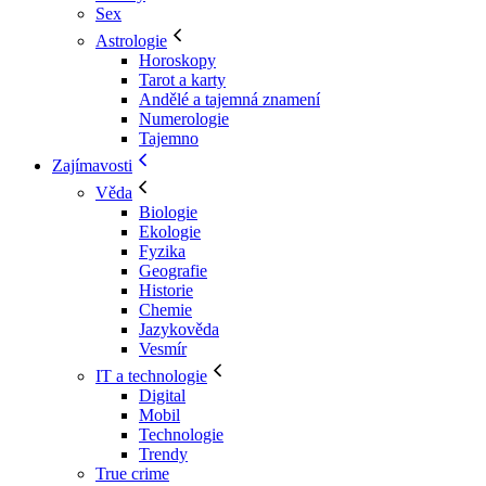
Sex
Astrologie
Horoskopy
Tarot a karty
Andělé a tajemná znamení
Numerologie
Tajemno
Zajímavosti
Věda
Biologie
Ekologie
Fyzika
Geografie
Historie
Chemie
Jazykověda
Vesmír
IT a technologie
Digital
Mobil
Technologie
Trendy
True crime