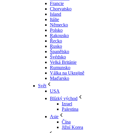
Francie
Chorvatsko
Island
Itálie
Německo
Polsko
Rakousko
Řecko
Rusko
Španělsko
Švédsko
Velká Británie
Rumunsko
Válka na Ukrajině
Maďarsko
Svět
USA
Blízký východ
Izrael
Palestina
Asie
Čína
Jižní Korea