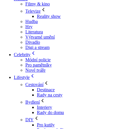
Filmy & kino
Televize
Reality show
Hudba
Hry
Literatura
Výtvarné umění
Divadlo
Digi a stream
Celebrity
Módní policie
Pro pamětníky
Nové tváře
Lifestyle
Cestování
Destinace
Rady na cesty
Bydlení
Interiery
Rady do domu
DIY
Pro kutily