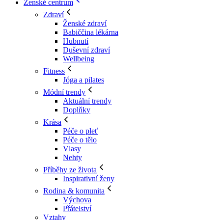
Ženské centrum
Zdraví
Ženské zdraví
Babiččina lékárna
Hubnutí
Duševní zdraví
Wellbeing
Fitness
Jóga a pilates
Módní trendy
Aktuální trendy
Doplňky
Krása
Péče o pleť
Péče o tělo
Vlasy
Nehty
Příběhy ze života
Inspirativní ženy
Rodina & komunita
Výchova
Přátelství
Vztahy