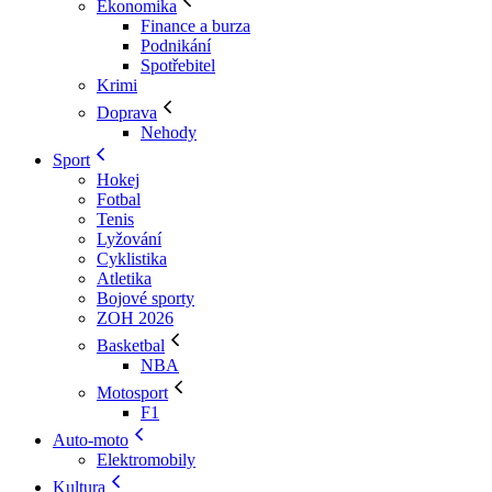
Ekonomika
Finance a burza
Podnikání
Spotřebitel
Krimi
Doprava
Nehody
Sport
Hokej
Fotbal
Tenis
Lyžování
Cyklistika
Atletika
Bojové sporty
ZOH 2026
Basketbal
NBA
Motosport
F1
Auto-moto
Elektromobily
Kultura