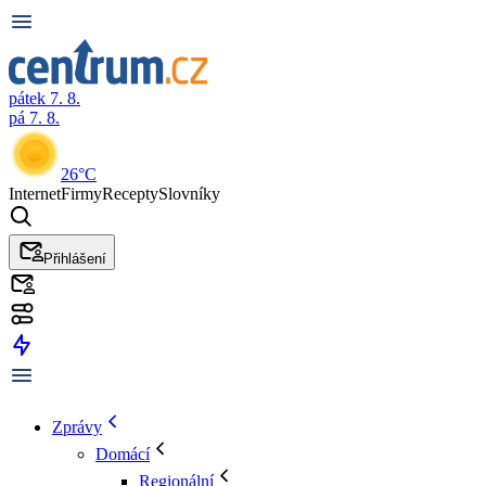
pátek 7. 8.
pá 7. 8.
26°C
Internet
Firmy
Recepty
Slovníky
Přihlášení
Zprávy
Domácí
Regionální