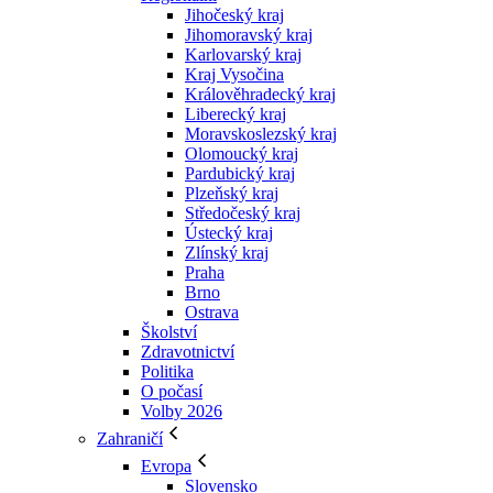
Jihočeský kraj
Jihomoravský kraj
Karlovarský kraj
Kraj Vysočina
Králověhradecký kraj
Liberecký kraj
Moravskoslezský kraj
Olomoucký kraj
Pardubický kraj
Plzeňský kraj
Středočeský kraj
Ústecký kraj
Zlínský kraj
Praha
Brno
Ostrava
Školství
Zdravotnictví
Politika
O počasí
Volby 2026
Zahraničí
Evropa
Slovensko