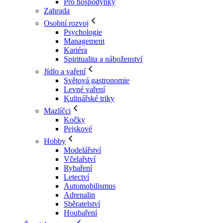
Pro hospodyňky
Zahrada
Osobní rozvoj
Psychologie
Management
Kariéra
Spiritualita a náboženství
Jídlo a vaření
Světová gastronomie
Levné vaření
Kulinářské triky
Mazlíčci
Kočky
Pejskové
Hobby
Modelářství
Včelařství
Rybaření
Letectví
Automobilismus
Adrenalin
Sběratelství
Houbaření