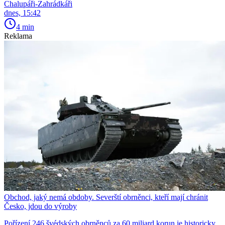
Chalupáři-Zahrádkáři
dnes, 15:42
4 min
Reklama
Obchod, jaký nemá obdoby. Severští obrněnci, kteří mají chránit
Česko, jdou do výroby
Pořízení 246 švédských obrněnců za 60 miliard korun je historicky