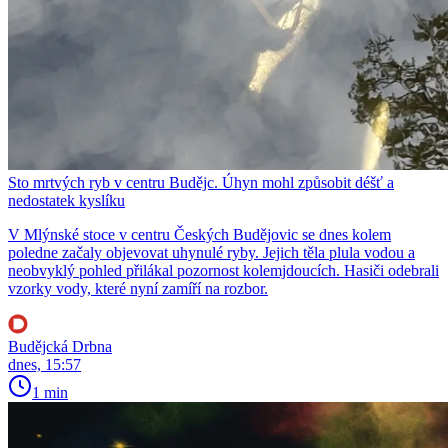
Sto mrtvých ryb v centru Budějc. Úhyn mohl způsobit déšť a
nedostatek kyslíku
V Mlýnské stoce v centru Českých Budějovic se dnes kolem
poledne začaly objevovat uhynulé ryby. Jejich těla plula vodou a
neobvyklý pohled přilákal pozornost kolemjdoucích. Hasiči odebrali
vzorky vody, které nyní zamíří na rozbor.
Budějcká Drbna
dnes, 15:57
1 min