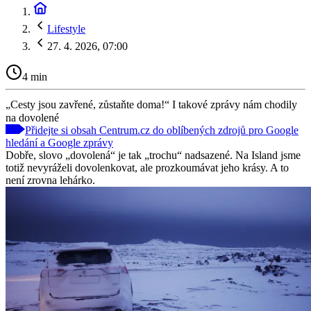
Lifestyle
27. 4. 2026, 07:00
4 min
„Cesty jsou zavřené, zůstaňte doma!“ I takové zprávy nám chodily
na dovolené
Přidejte si obsah Centrum.cz do oblíbených zdrojů pro Google
hledání a Google zprávy
Dobře, slovo „dovolená“ je tak „trochu“ nadsazené. Na Island jsme
totiž nevyráželi dovolenkovat, ale prozkoumávat jeho krásy. A to
není zrovna lehárko.