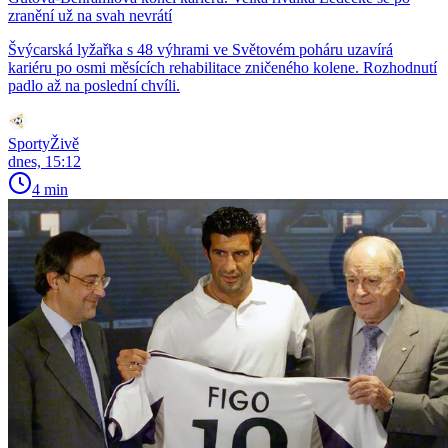
zranění už na svah nevrátí
Švýcarská lyžařka s 48 výhrami ve Světovém poháru uzavírá
kariéru po osmi měsících rehabilitace zničeného kolene. Rozhodnutí
padlo až na poslední chvíli.
SportyŽivě
dnes, 15:12
4 min