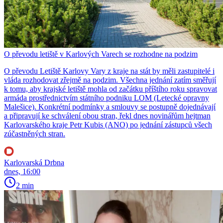
O převodu letiště v Karlových Varech se rozhodne na podzim
O převodu Letiště Karlovy Vary z kraje na stát by měli zastupitelé i
vláda rozhodovat zřejmě na podzim. Všechna jednání zatím směřují
k tomu, aby krajské letiště mohla od začátku příštího roku spravovat
armáda prostřednictvím státního podniku LOM (Letecké opravny
Malešice). Konkrétní podmínky a smlouvy se postupně dojednávají
a připravují ke schválení obou stran, řekl dnes novinářům hejtman
Karlovarského kraje Petr Kubis (ANO) po jednání zástupců všech
zúčastněných stran.
Karlovarská Drbna
dnes, 16:00
2 min