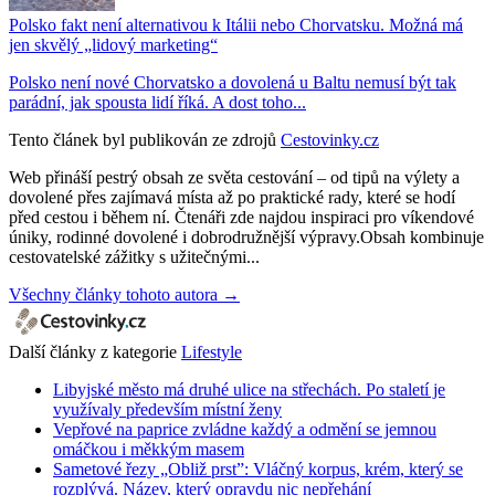
Polsko fakt není alternativou k Itálii nebo Chorvatsku. Možná má
jen skvělý „lidový marketing“
Polsko není nové Chorvatsko a dovolená u Baltu nemusí být tak
parádní, jak spousta lidí říká. A dost toho...
Tento článek byl publikován ze zdrojů
Cestovinky.cz
Web přináší pestrý obsah ze světa cestování – od tipů na výlety a
dovolené přes zajímavá místa až po praktické rady, které se hodí
před cestou i během ní. Čtenáři zde najdou inspiraci pro víkendové
úniky, rodinné dovolené i dobrodružnější výpravy.Obsah kombinuje
cestovatelské zážitky s užitečnými...
Všechny články tohoto autora →
Další články z kategorie
Lifestyle
Libyjské město má druhé ulice na střechách. Po staletí je
využívaly především místní ženy
Vepřové na paprice zvládne každý a odmění se jemnou
omáčkou i měkkým masem
Sametové řezy „Obliž prst”: Vláčný korpus, krém, který se
rozplývá. Název, který opravdu nic nepřehání