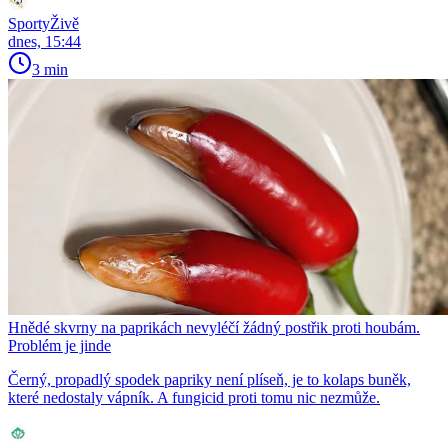
SportyŽivě
dnes, 15:44
3 min
Hnědé skvrny na paprikách nevyléčí žádný postřik proti houbám.
Problém je jinde
Černý, propadlý spodek papriky není plíseň, je to kolaps buněk,
které nedostaly vápník. A fungicid proti tomu nic nezmůže.