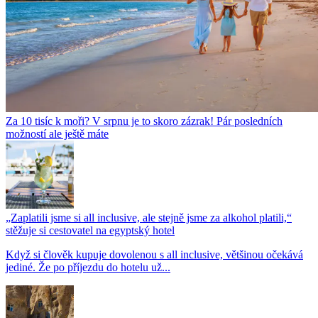
Za 10 tisíc k moři? V srpnu je to skoro zázrak! Pár posledních
možností ale ještě máte
„Zaplatili jsme si all inclusive, ale stejně jsme za alkohol platili,“
stěžuje si cestovatel na egyptský hotel
Když si člověk kupuje dovolenou s all inclusive, většinou očekává
jediné. Že po příjezdu do hotelu už...