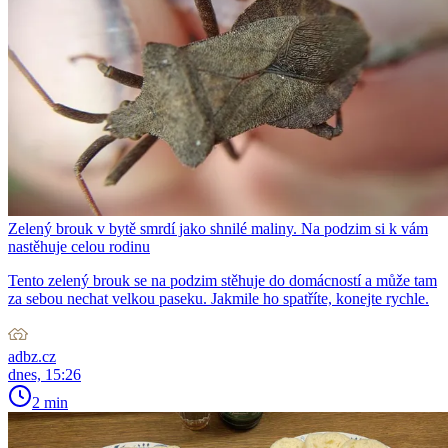
Zelený brouk v bytě smrdí jako shnilé maliny. Na podzim si k vám
nastěhuje celou rodinu
Tento zelený brouk se na podzim stěhuje do domácností a může tam
za sebou nechat velkou paseku. Jakmile ho spatříte, konejte rychle.
adbz.cz
dnes, 15:26
2 min