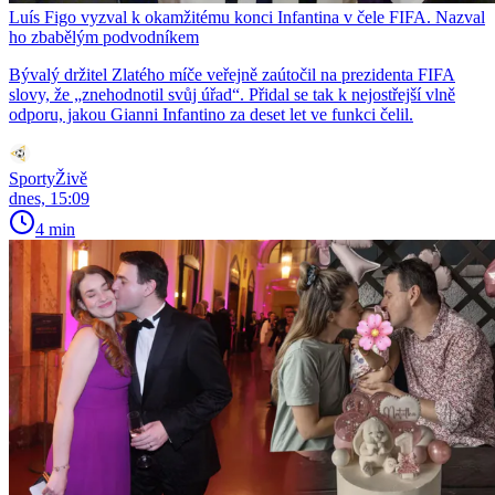
Luís Figo vyzval k okamžitému konci Infantina v čele FIFA. Nazval
ho zbabělým podvodníkem
Bývalý držitel Zlatého míče veřejně zaútočil na prezidenta FIFA
slovy, že „znehodnotil svůj úřad“. Přidal se tak k nejostřejší vlně
odporu, jakou Gianni Infantino za deset let ve funkci čelil.
SportyŽivě
dnes, 15:09
4 min