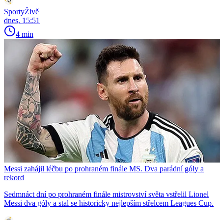
SportyŽivě
dnes, 15:51
4 min
Messi zahájil léčbu po prohraném finále MS. Dva parádní góly a
rekord
Sedmnáct dní po prohraném finále mistrovství světa vstřelil Lionel
Messi dva góly a stal se historicky nejlepším střelcem Leagues Cup.