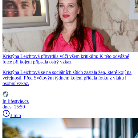
Kristýna Leichtová přitvrdila vůči všem kritikům: K této odvážné
fotce při kojení připsala ostrý vzkaz
Kristýna Leichtová se na sociálních sítích zastala žen, které kojí na
veřejnosti. Před Světovým týdnem kojení přidala fotku z vlaku i
osobní vzkaz.
In-lifestyle.cz
dnes, 15:59
3 min