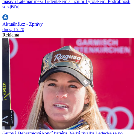
masivu Latemar mezi Tridentskem a Jižním Tyrolskem. Podrobnosti
se zjišťují.
Aktuálně.cz - Zprávy
dnes, 15:20
Reklama
Gutová-Behramiová končí kariéru. Velká rivalka Ledecké se po