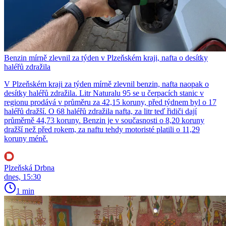
Benzin mírně zlevnil za týden v Plzeňském kraji, nafta o desítky
haléřů zdražila
V Plzeňském kraji za týden mírně zlevnil benzin, nafta naopak o
desítky haléřů zdražila. Litr Naturalu 95 se u čerpacích stanic v
regionu prodává v průměru za 42,15 koruny, před týdnem byl o 17
haléřů dražší. O 68 haléřů zdražila nafta, za litr teď řidiči dají
průměrně 44,73 koruny. Benzin je v současnosti o 8,20 koruny
dražší než před rokem, za naftu tehdy motoristé platili o 11,29
koruny méně.
Plzeňská Drbna
dnes, 15:30
1 min