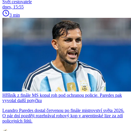
Svět cestovatele
dnes, 15:55
3 min
Hříšník z finále MS kopal roh pod ochranou policie. Paredes pak
vyvolal další potyčku
Leandro Paredes dostal červenou po finále mistrovství světa 2026.
O pár dní později rozehrával rohový kop v argentinské lize za zdí
policejních štítů.