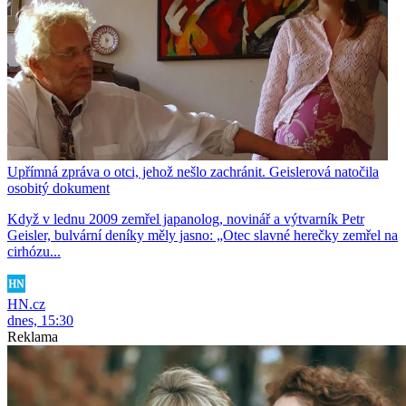
Upřímná zpráva o otci, jehož nešlo zachránit. Geislerová natočila
osobitý dokument
Když v lednu 2009 zemřel japanolog, novinář a výtvarník Petr
Geisler, bulvární deníky měly jasno: „Otec slavné herečky zemřel na
cirhózu...
HN.cz
dnes, 15:30
Reklama