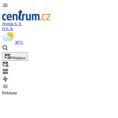
čtvrtek 6. 8.
čt 6. 8.
30°C
Přihlášení
Reklama