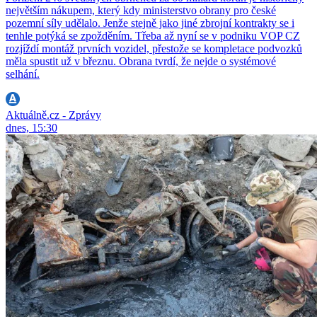
největším nákupem, který kdy ministerstvo obrany pro české
pozemní síly udělalo. Jenže stejně jako jiné zbrojní kontrakty se i
tenhle potýká se zpožděním. Třeba až nyní se v podniku VOP CZ
rozjíždí montáž prvních vozidel, přestože se kompletace podvozků
měla spustit už v březnu. Obrana tvrdí, že nejde o systémové
selhání.
Aktuálně.cz - Zprávy
dnes, 15:30