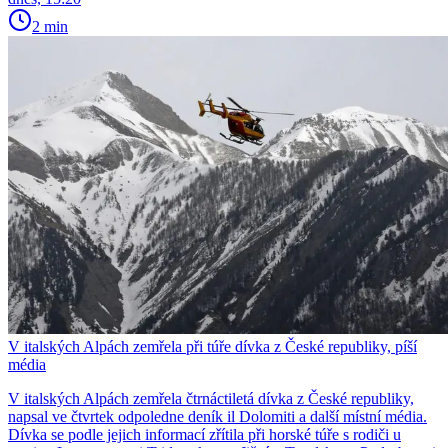
2 min
V italských Alpách zemřela při túře dívka z České republiky, píší
média
V italských Alpách zemřela čtrnáctiletá dívka z České republiky,
napsal ve čtvrtek odpoledne deník il Dolomiti a další místní média.
Dívka se podle jejich informací zřítila při horské túře s rodiči u