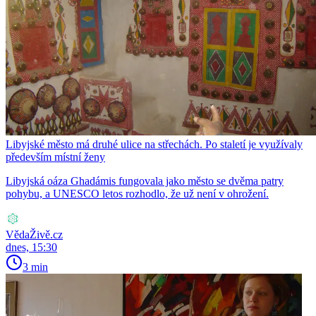
Libyjské město má druhé ulice na střechách. Po staletí je využívaly
především místní ženy
Libyjská oáza Ghadámis fungovala jako město se dvěma patry
pohybu, a UNESCO letos rozhodlo, že už není v ohrožení.
VědaŽivě.cz
dnes, 15:30
3 min