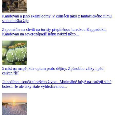
Kandovan a jeho skalní domy: v kulisách jako z fantastického filmu
se dodneška žije
Zapomeňte na chvíli na turisty přeplněnou tureckou Kappadokii.
Kandovan na severozápadě Íránu nabízí něco...
5 míst na mapě, kde opium psalo dějiny. Způsobilo války i pád
celých říší
Je nedílnou součástí našeho života. Minimálně když nás sužují silné
bolesti. Je ale taky stále vyhledávanou...