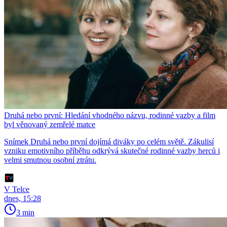
Druhá nebo první: Hledání vhodného názvu, rodinné vazby a film
byl věnovaný zemřelé matce
Snímek Druhá nebo první dojímá diváky po celém světě. Zákulisí
vzniku emotivního příběhu odkrývá skutečné rodinné vazby herců i
velmi smutnou osobní ztrátu.
V Telce
dnes, 15:28
3 min