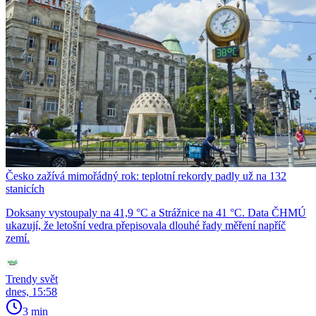
Česko zažívá mimořádný rok: teplotní rekordy padly už na 132
stanicích
Doksany vystoupaly na 41,9 °C a Strážnice na 41 °C. Data ČHMÚ
ukazují, že letošní vedra přepisovala dlouhé řady měření napříč
zemí.
Trendy svět
dnes, 15:58
3 min