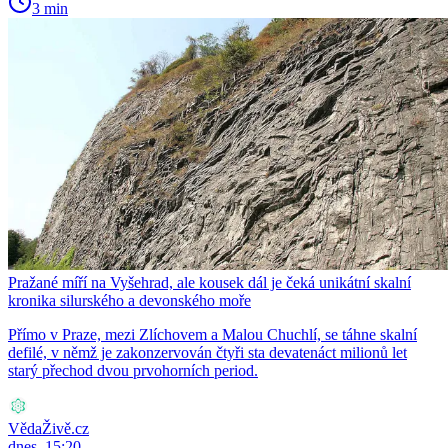
3 min
Pražané míří na Vyšehrad, ale kousek dál je čeká unikátní skalní
kronika silurského a devonského moře
Přímo v Praze, mezi Zlíchovem a Malou Chuchlí, se táhne skalní
defilé, v němž je zakonzervován čtyři sta devatenáct milionů let
starý přechod dvou prvohorních period.
VědaŽivě.cz
dnes, 15:20