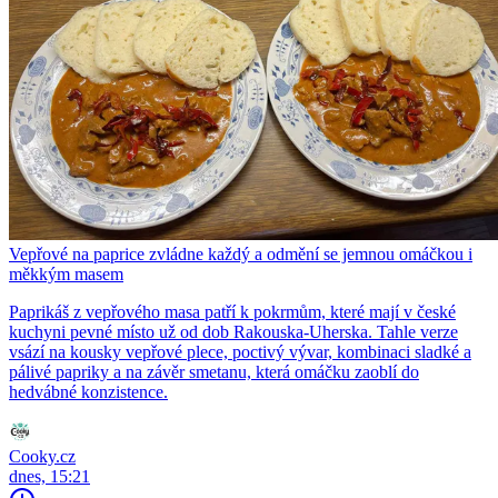
Vepřové na paprice zvládne každý a odmění se jemnou omáčkou i
měkkým masem
Paprikáš z vepřového masa patří k pokrmům, které mají v české
kuchyni pevné místo už od dob Rakouska-Uherska. Tahle verze
vsází na kousky vepřové plece, poctivý vývar, kombinaci sladké a
pálivé papriky a na závěr smetanu, která omáčku zaoblí do
hedvábné konzistence.
Cooky.cz
dnes, 15:21