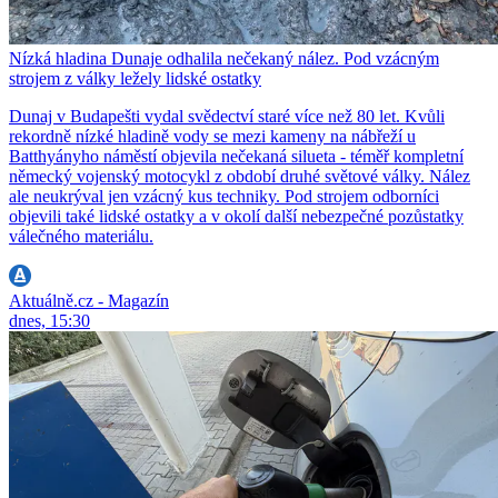
Nízká hladina Dunaje odhalila nečekaný nález. Pod vzácným
strojem z války ležely lidské ostatky
Dunaj v Budapešti vydal svědectví staré více než 80 let. Kvůli
rekordně nízké hladině vody se mezi kameny na nábřeží u
Batthyányho náměstí objevila nečekaná silueta - téměř kompletní
německý vojenský motocykl z období druhé světové války. Nález
ale neukrýval jen vzácný kus techniky. Pod strojem odborníci
objevili také lidské ostatky a v okolí další nebezpečné pozůstatky
válečného materiálu.
Aktuálně.cz - Magazín
dnes, 15:30