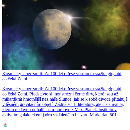
Kosmický tanec smrti: Za 100 let otřese vesmírem srážka gigantů,
co čeká Zemi
Kosmický tanec smrti: Za 100 let otřese vesmírem srážka gigantů,
co čeká Zemi. Představte si monstrózní černé díry, které jsou až
miliardkrát hmotnější než naše Slunce, jak se k sobě divoce přitahují
v těsném gravitačním objetí. Žádná sci-fi literatura, ale čistá realita,
kterou nedávno odhalili astronomové z Max-Planck-Institutu v
aktivním galaktickém jádru vzdáleného blazaru Markarian 501.