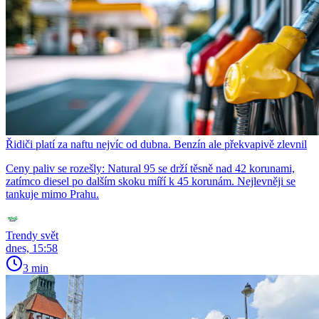
Řidiči platí za naftu nejvíc od dubna. Benzín ale překvapivě zlevnil
Ceny paliv se rozešly: Natural 95 se drží těsně nad 42 korunami,
zatímco diesel po dalším skoku míří k 45 korunám. Nejlevněji se
tankuje mimo Prahu.
Trendy svět
dnes, 15:58
3 min