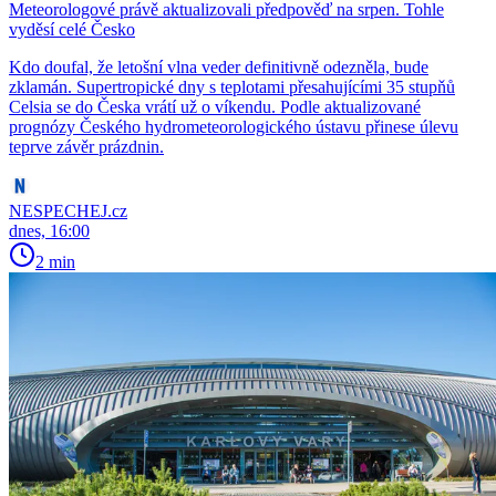
Meteorologové právě aktualizovali předpověď na srpen. Tohle
vyděsí celé Česko
Kdo doufal, že letošní vlna veder definitivně odezněla, bude
zklamán. Supertropické dny s teplotami přesahujícími 35 stupňů
Celsia se do Česka vrátí už o víkendu. Podle aktualizované
prognózy Českého hydrometeorologického ústavu přinese úlevu
teprve závěr prázdnin.
NESPECHEJ.cz
dnes, 16:00
2 min