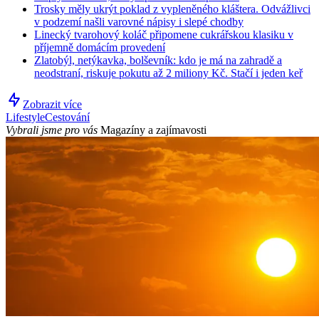
Trosky měly ukrýt poklad z vypleněného kláštera. Odvážlivci
v podzemí našli varovné nápisy i slepé chodby
Linecký tvarohový koláč připomene cukrářskou klasiku v
příjemně domácím provedení
Zlatobýl, netýkavka, bolševník: kdo je má na zahradě a
neodstraní, riskuje pokutu až 2 miliony Kč. Stačí i jeden keř
Zobrazit více
Lifestyle
Cestování
Vybrali jsme pro vás
Magazíny a zajímavosti