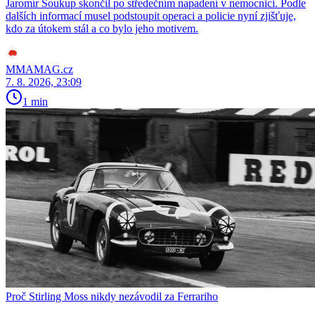
Jaromír Soukup skončil po středečním napadení v nemocnici. Podle
dalších informací musel podstoupit operaci a policie nyní zjišťuje,
kdo za útokem stál a co bylo jeho motivem.
MMAMAG.cz
7. 8. 2026, 23:09
1 min
Proč Stirling Moss nikdy nezávodil za Ferrariho