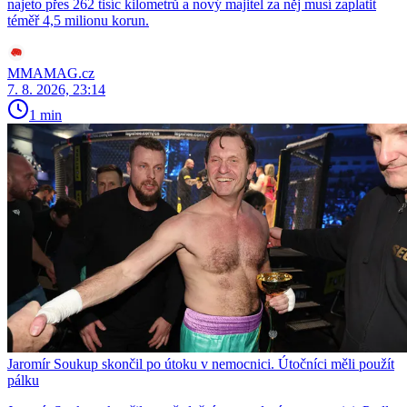
najeto přes 262 tisíc kilometrů a nový majitel za něj musí zaplatit
téměř 4,5 milionu korun.
MMAMAG.cz
7. 8. 2026, 23:14
1 min
Jaromír Soukup skončil po útoku v nemocnici. Útočníci měli použít
pálku