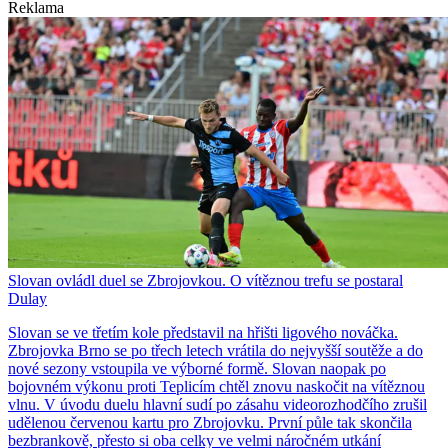
Reklama
Slovan ovládl duel se Zbrojovkou. O vítěznou trefu se postaral
Dulay
Slovan se ve třetím kole představil na hřišti ligového nováčka.
Zbrojovka Brno se po třech letech vrátila do nejvyšší soutěže a do
nové sezony vstoupila ve výborné formě. Slovan naopak po
bojovném výkonu proti Teplicím chtěl znovu naskočit na vítěznou
vlnu. V úvodu duelu hlavní sudí po zásahu videorozhodčího zrušil
udělenou červenou kartu pro Zbrojovku. První půle tak skončila
bezbrankově, přesto si oba celky ve velmi náročném utkání