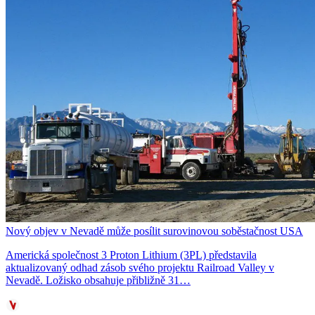
Nový objev v Nevadě může posílit surovinovou soběstačnost USA
Americká společnost 3 Proton Lithium (3PL) představila
aktualizovaný odhad zásob svého projektu Railroad Valley v
Nevadě. Ložisko obsahuje přibližně 31…