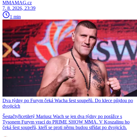
MMAMAG.cz
7. 8. 2026, 23:39
1 min
Dva týdny po Furym čeká Wacha šest soupeřů. Do klece půjdou po
dvojicích
Šestačtyřicetiletý Mariusz Wach se jen dva týdny po porážce s
Tysonem Furym vrací do PRIME SHOW MMA. V Koszalinu ho
čeká šest soupeřů, kteří se proti němu budou střídat po dvojicích.