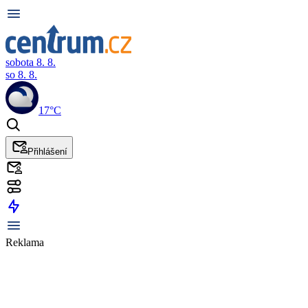
sobota 8. 8.
so 8. 8.
17°C
Přihlášení
Reklama