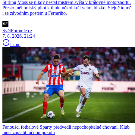
Stirling Moss se nikdy nestal mistrem světa v královně motorsportu.
Přesto měl britský pilot k titulu několikrát velmi blízko. Stejně to měl
i se závodním postem u Ferrariho.
SvětFormule.cz
7. 8. 2026, 21:24
1 min
Fanoušci fotbalové Sparty předvedli nepochopitelné chování. Klub
musí zaplatit tučnou pokutu