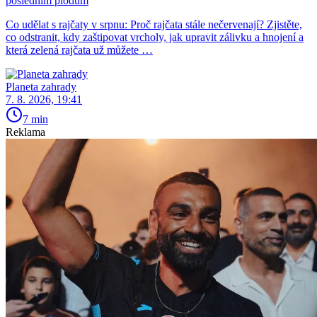
posledním plodům
Co udělat s rajčaty v srpnu: Proč rajčata stále nečervenají? Zjistěte,
co odstranit, kdy zaštipovat vrcholy, jak upravit zálivku a hnojení a
která zelená rajčata už můžete …
Planeta zahrady
7. 8. 2026, 19:41
7 min
Reklama