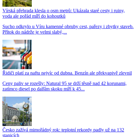
Vírská přehrada klesla o osm metrů: Ukázala staré cesty i ruiny,
voda ale pořád míří do kohoutků
Sucho odkrylo u Víru kamenné obruby cest, pařezy i zbytky staveb.
Přítok do nádrže je velmi slabý,...
Řidiči platí za naftu nejvíc od dubna. Benzín ale překvapivě zlevnil
Ceny paliv se rozešly: Natural 95 se drží těsně nad 42 korunami,
zatímco diesel po dalším skoku míří k 45...
Česko zažívá mimořádný rok: teplotní rekordy padly už na 132
stanicích