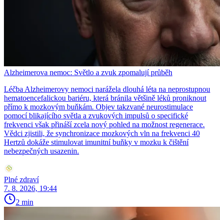
Alzheimerova nemoc: Světlo a zvuk zpomalují průběh
Léčba Alzheimerovy nemoci narážela dlouhá léta na neprostupnou
hematoencefalickou bariéru, která bránila většině léků proniknout
přímo k mozkovým buňkám. Objev takzvané neurostimulace
pomocí blikajícího světla a zvukových impulsů o specifické
frekvenci však přináší zcela nový pohled na možnost regenerace.
Vědci zjistili, že synchronizace mozkových vln na frekvenci 40
Hertzů dokáže stimulovat imunitní buňky v mozku k čištění
nebezpečných usazenin.
Plné zdraví
7. 8. 2026, 19:44
2 min