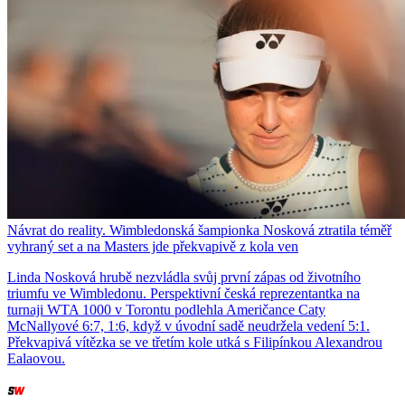
Návrat do reality. Wimbledonská šampionka Nosková ztratila téměř
vyhraný set a na Masters jde překvapivě z kola ven
Linda Nosková hrubě nezvládla svůj první zápas od životního
triumfu ve Wimbledonu. Perspektivní česká reprezentantka na
turnaji WTA 1000 v Torontu podlehla Američance Caty
McNallyové 6:7, 1:6, když v úvodní sadě neudržela vedení 5:1.
Překvapivá vítězka se ve třetím kole utká s Filipínkou Alexandrou
Ealaovou.