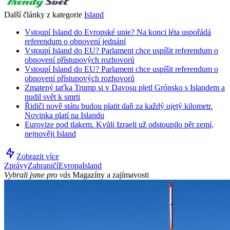
Další články z kategorie
Island
Vstoupí Island do Evropské unie? Na konci léta uspořádá
referendum o obnovení jednání
Vstoupí Island do EU? Parlament chce uspíšit referendum o
obnovení přístupových rozhovorů
Vstoupí Island do EU? Parlament chce uspíšit referendum o
obnovení přístupových rozhovorů
Zmatený taťka Trump si v Davosu pletl Grónsko s Islandem a
nudil svět k smrti
Řidiči nově státu budou platit daň za každý ujetý kilometr.
Novinka platí na Islandu
Eurovize pod tlakem. Kvůli Izraeli už odstoupilo pět zemí,
nejnověji Island
Zobrazit více
Zprávy
Zahraničí
Evropa
Island
Vybrali jsme pro vás
Magazíny a zajímavosti