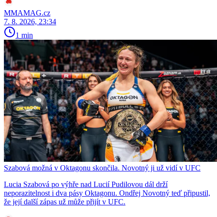
MMAMAG.cz
7. 8. 2026, 23:34
1 min
Szabová možná v Oktagonu skončila. Novotný ji už vidí v UFC
Lucia Szabová po výhře nad Lucií Pudilovou dál drží
neporazitelnost i dva pásy Oktagonu. Ondřej Novotný teď připustil,
že její další zápas už může přijít v UFC.