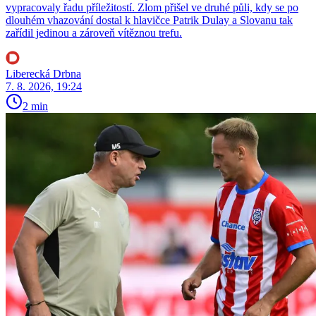
vypracovaly řadu příležitostí. Zlom přišel ve druhé půli, kdy se po
dlouhém vhazování dostal k hlavičce Patrik Dulay a Slovanu tak
zařídil jedinou a zároveň vítěznou trefu.
Liberecká Drbna
7. 8. 2026, 19:24
2 min