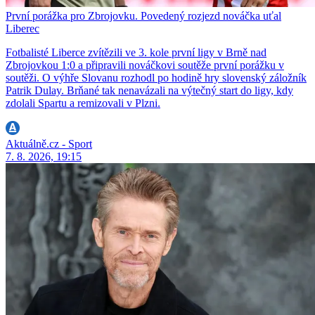
První porážka pro Zbrojovku. Povedený rozjezd nováčka uťal
Liberec
Fotbalisté Liberce zvítězili ve 3. kole první ligy v Brně nad
Zbrojovkou 1:0 a připravili nováčkovi soutěže první porážku v
soutěži. O výhře Slovanu rozhodl po hodině hry slovenský záložník
Patrik Dulay. Brňané tak nenavázali na výtečný start do ligy, kdy
zdolali Spartu a remizovali v Plzni.
Aktuálně.cz - Sport
7. 8. 2026, 19:15