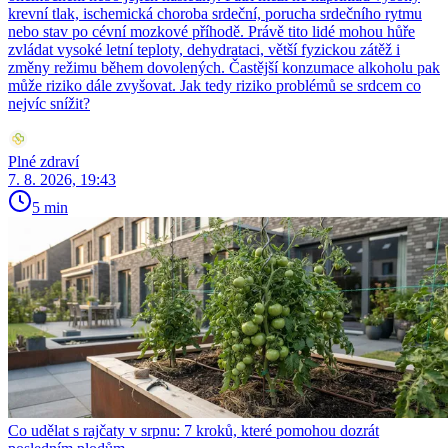
krevní tlak, ischemická choroba srdeční, porucha srdečního rytmu
nebo stav po cévní mozkové příhodě. Právě tito lidé mohou hůře
zvládat vysoké letní teploty, dehydrataci, větší fyzickou zátěž i
změny režimu během dovolených. Častější konzumace alkoholu pak
může riziko dále zvyšovat. Jak tedy riziko problémů se srdcem co
nejvíc snížit?
Plné zdraví
7. 8. 2026, 19:43
5 min
Co udělat s rajčaty v srpnu: 7 kroků, které pomohou dozrát