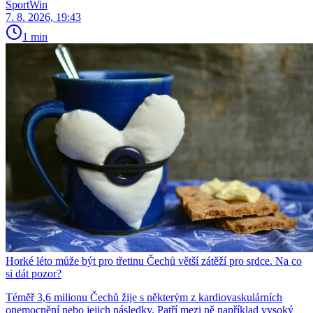
SportWin
7. 8. 2026, 19:43
1 min
Horké léto může být pro třetinu Čechů větší zátěží pro srdce. Na co
si dát pozor?
Téměř 3,6 milionu Čechů žije s některým z kardiovaskulárních
onemocnění nebo jejich následky. Patří mezi ně například vysoký