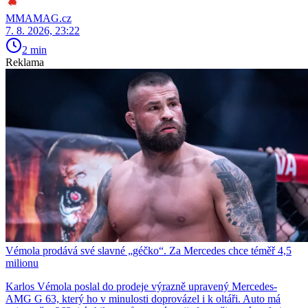
MMAMAG.cz
7. 8. 2026, 23:22
2 min
Reklama
Vémola prodává své slavné „géčko“. Za Mercedes chce téměř 4,5
milionu
Karlos Vémola poslal do prodeje výrazně upravený Mercedes-
AMG G 63, který ho v minulosti doprovázel i k oltáři. Auto má