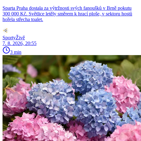
Sparta Praha dostala za výtržnosti svých fanoušků v Brně pokutu
300 000 Kč. Světlice letěly směrem k hrací ploše, v sektoru hostů
hořela střecha toalet.
SportyŽivě
7. 8. 2026, 20:55
3 min