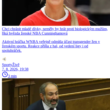
Chci chránit mladé dívky, neměly by hrát proti biologickým mužům,
říká hvězda ženské NBA Cunninghamová
Aktivní hráčka WNBA veřejně odmítla účast transgender žen v
ženském sportu. Reakce přišla z hal, od vedení ligy i od
spoluhráček.
SportyŽivě
7. 8. 2026, 19:38
3 min