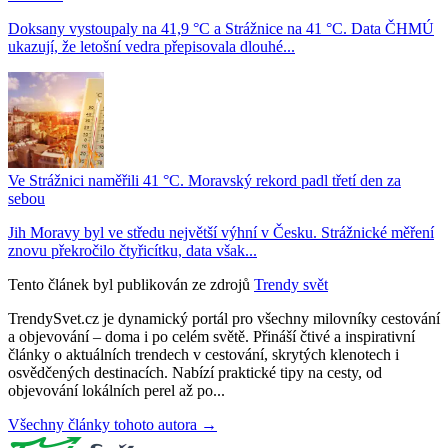
Doksany vystoupaly na 41,9 °C a Strážnice na 41 °C. Data ČHMÚ
ukazují, že letošní vedra přepisovala dlouhé...
Ve Strážnici naměřili 41 °C. Moravský rekord padl třetí den za
sebou
Jih Moravy byl ve středu největší výhní v Česku. Strážnické měření
znovu překročilo čtyřicítku, data však...
Tento článek byl publikován ze zdrojů
Trendy svět
TrendySvet.cz je dynamický portál pro všechny milovníky cestování
a objevování – doma i po celém světě. Přináší čtivé a inspirativní
články o aktuálních trendech v cestování, skrytých klenotech i
osvědčených destinacích. Nabízí praktické tipy na cesty, od
objevování lokálních perel až po...
Všechny články tohoto autora →