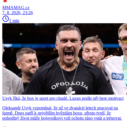
MMAMAG.cz
7. 8. 2026, 23:26
1 min
Usyk říká, že box je sport pro chudé. Luxus podle něj bere motivaci
Oleksandr Usyk vzpomínal, že už ve dvanácti letech pracoval na
farmě. Dnes patří k největším hvězdám boxu, přesto tvrdí, že
pohodlný život může bojovníkovi vzít ochotu ráno vstát a trénovat.