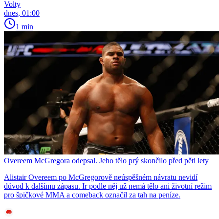
Volty
dnes, 01:00
1 min
Overeem McGregora odepsal. Jeho tělo prý skončilo před pěti lety
Alistair Overeem po McGregorově neúspěšném návratu nevidí
důvod k dalšímu zápasu. Ir podle něj už nemá tělo ani životní režim
pro špičkové MMA a comeback označil za tah na peníze.