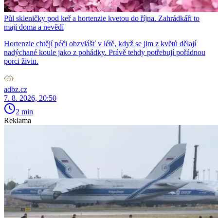
Půl skleničky pod keř a hortenzie kvetou do října. Zahrádkáři to
mají doma a nevědí
Hortenzie chtějí péči obzvlášť v létě, když se jim z květů dělají
nadýchané koule jako z pohádky. Právě tehdy potřebují pořádnou
porci živin.
adbz.cz
7. 8. 2026, 20:50
2 min
Reklama