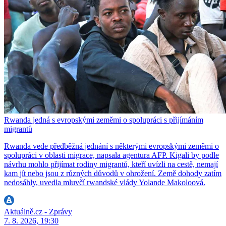
Rwanda jedná s evropskými zeměmi o spolupráci s přijímáním
migrantů
Rwanda vede předběžná jednání s některými evropskými zeměmi o
spolupráci v oblasti migrace, napsala agentura AFP. Kigali by podle
návrhu mohlo přijímat rodiny migrantů, kteří uvízli na cestě, nemají
kam jít nebo jsou z různých důvodů v ohrožení. Země dohody zatím
nedosáhly, uvedla mluvčí rwandské vlády Yolande Makoloová.
Aktuálně.cz - Zprávy
7. 8. 2026, 19:30