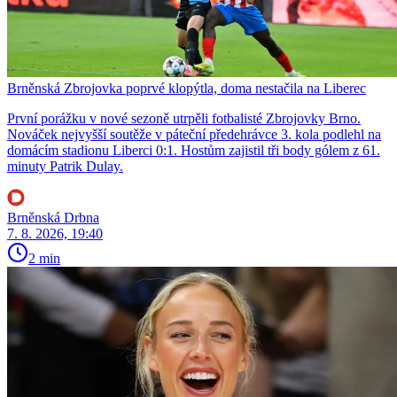
Brněnská Zbrojovka poprvé klopýtla, doma nestačila na Liberec
První porážku v nové sezoně utrpěli fotbalisté Zbrojovky Brno.
Nováček nejvyšší soutěže v páteční předehrávce 3. kola podlehl na
domácím stadionu Liberci 0:1. Hostům zajistil tři body gólem z 61.
minuty Patrik Dulay.
Brněnská Drbna
7. 8. 2026, 19:40
2 min