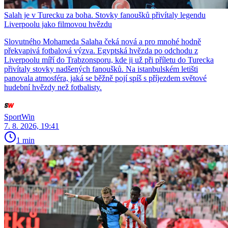
Salah je v Turecku za boha. Stovky fanoušků přivítaly legendu
Liverpoolu jako filmovou hvězdu
Slovutného Mohameda Salaha čeká nová a pro mnohé hodně
překvapivá fotbalová výzva. Egyptská hvězda po odchodu z
Liverpoolu míří do Trabzonsporu, kde ji už při příletu do Turecka
přivítaly stovky nadšených fanoušků. Na istanbulském letišti
panovala atmosféra, jaká se běžně pojí spíš s příjezdem světové
hudební hvězdy než fotbalisty.
SportWin
7. 8. 2026, 19:41
1 min