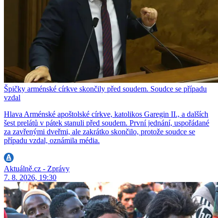
Špičky arménské církve skončily před soudem. Soudce se případu
vzdal
Hlava Arménské apoštolské církve, katolikos Garegin II., a dalších
šest prelátů v pátek stanuli před soudem. První jednání, uspořádané
za zavřenými dveřmi, ale zakrátko skončilo, protože soudce se
případu vzdal, oznámila média.
Aktuálně.cz - Zprávy
7. 8. 2026, 19:30