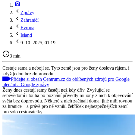
Zprávy
Zahraničí
Evropa
Island
9. 10. 2025, 01:19
3 min
Cestuje sama a nebojí se. Tyto země jsou pro ženy doslova rájem, i
když jedou bez doprovodu
Přidejte si obsah Centrum.cz do oblíbených zdrojů pro Google
hledání a Google zprávy
Ženy dnes cestují samy častěji než kdy dřív. Zvyšující se
sebevědomí i touha po poznání přivedly miliony z nich k objevování
světa bez doprovodu. Některé z nich začínají doma, jiné míří rovnou
za hranice – a právě pro ně vznikl žebříček nejbezpečnějších zemí
pro sólo cestovatelky.