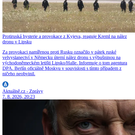
Protiruská hysterie a provokace z Kyjeva, reaguje Kreml na nález
dronu v Lipsku
Za provokaci namířenou proti Rusku označilo v pátek ruské
velvyslanectví v Německu úterní nález dronu s výbušninou na
východoněmeckém letišti Lipsko/Halle. Informuje o tom agentura
DPA. Berlín oficiálně Moskvu v souvislosti s tímto případem z
ničeho neobvinil.
Aktuálně.cz - Zprávy
7. 8. 2026, 20:23