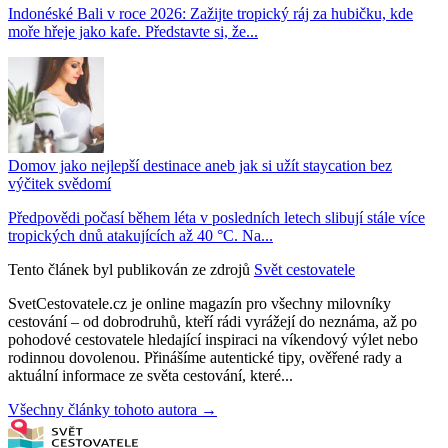
Indonéské Bali v roce 2026: Zažijte tropický ráj za hubičku, kde
moře hřeje jako kafe. Představte si, že...
Domov jako nejlepší destinace aneb jak si užít staycation bez
výčitek svědomí
Předpovědi počasí během léta v posledních letech slibují stále více
tropických dnů atakujících až 40 °C. Na...
Tento článek byl publikován ze zdrojů
Svět cestovatele
SvetCestovatele.cz je online magazín pro všechny milovníky
cestování – od dobrodruhů, kteří rádi vyrážejí do neznáma, až po
pohodové cestovatele hledající inspiraci na víkendový výlet nebo
rodinnou dovolenou. Přinášíme autentické tipy, ověřené rady a
aktuální informace ze světa cestování, které...
Všechny články tohoto autora →