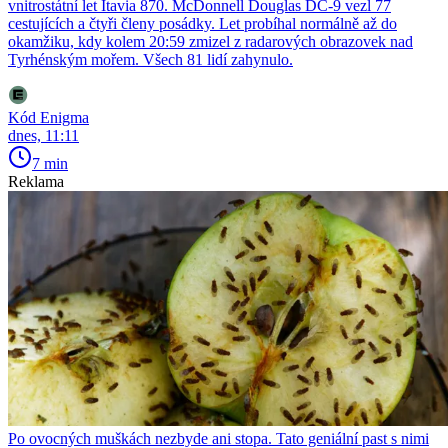
vnitrostátní let Itavia 870. McDonnell Douglas DC-9 vezl 77
cestujících a čtyři členy posádky. Let probíhal normálně až do
okamžiku, kdy kolem 20:59 zmizel z radarových obrazovek nad
Tyrhénským mořem. Všech 81 lidí zahynulo.
Kód Enigma
dnes, 11:11
7 min
Reklama
Po ovocných muškách nezbyde ani stopa. Tato geniální past s nimi