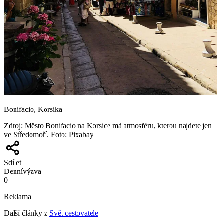
Bonifacio, Korsika
Zdroj
:
Město Bonifacio na Korsice má atmosféru, kterou najdete jen
ve Středomoří. Foto: Pixabay
Sdílet
Denní
výzva
0
Reklama
Další články z
Svět cestovatele