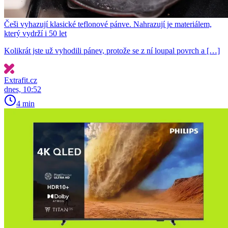
Češi vyhazují klasické teflonové pánve. Nahrazují je materiálem,
který vydrží i 50 let
Kolikrát jste už vyhodili pánev, protože se z ní loupal povrch a […]
Extrafit.cz
dnes, 10:52
4 min