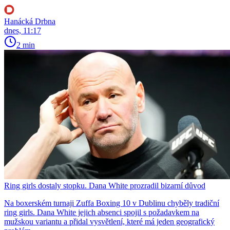
Hanácká Drbna
dnes, 11:17
2 min
Ring girls dostaly stopku. Dana White prozradil bizarní důvod
Na boxerském turnaji Zuffa Boxing 10 v Dublinu chyběly tradiční
ring girls. Dana White jejich absenci spojil s požadavkem na
mužskou variantu a přidal vysvětlení, které má jeden geografický