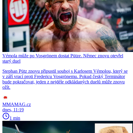
Vémola může po Vosgrönem dostat Pütze. Němec znovu otevřel
starý duel
Stephan Pütz znovu připustil souboj s Karlosem Vémolou, který se
v září vrací proti Fredericu Vosgrönemu. Pokud český Terminátor
bude pokračovat, jeden z nejdéle odkládaných duelů může znovu
ožít.
MMAMAG.cz
dnes, 11:19
1 min