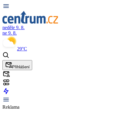
neděle 9. 8.
ne 9. 8.
29°C
Přihlášení
Reklama