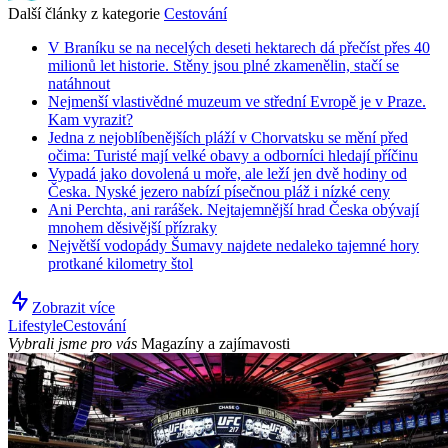
Další články z kategorie
Cestování
V Braníku se na necelých deseti hektarech dá přečíst přes 40
milionů let historie. Stěny jsou plné zkamenělin, stačí se
natáhnout
Nejmenší vlastivědné muzeum ve střední Evropě je v Praze.
Kam vyrazit?
Jedna z nejoblíbenějších pláží v Chorvatsku se mění před
očima: Turisté mají velké obavy a odborníci hledají příčinu
Vypadá jako dovolená u moře, ale leží jen dvě hodiny od
Česka. Nyské jezero nabízí písečnou pláž i nízké ceny
Ani Perchta, ani rarášek. Nejtajemnější hrad Česka obývají
mnohem děsivější přízraky
Největší vodopády Šumavy najdete nedaleko tajemné hory
protkané kilometry štol
Zobrazit více
Lifestyle
Cestování
Vybrali jsme pro vás
Magazíny a zajímavosti