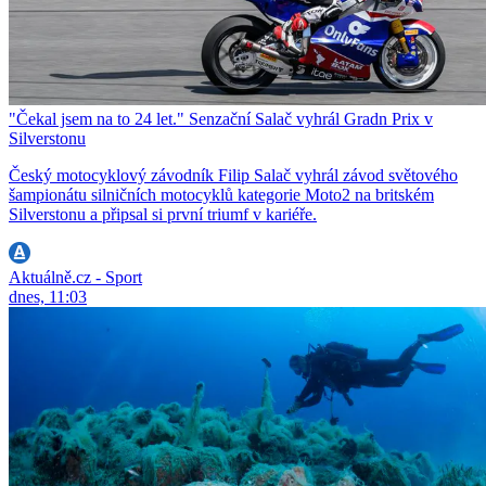
"Čekal jsem na to 24 let." Senzační Salač vyhrál Gradn Prix v
Silverstonu
Český motocyklový závodník Filip Salač vyhrál závod světového
šampionátu silničních motocyklů kategorie Moto2 na britském
Silverstonu a připsal si první triumf v kariéře.
Aktuálně.cz - Sport
dnes, 11:03