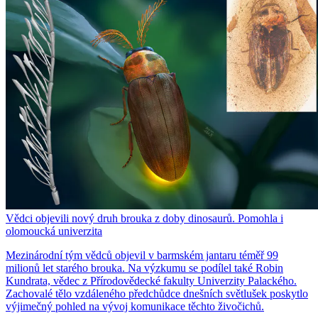
Vědci objevili nový druh brouka z doby dinosaurů. Pomohla i
olomoucká univerzita
Mezinárodní tým vědců objevil v barmském jantaru téměř 99
milionů let starého brouka. Na výzkumu se podílel také Robin
Kundrata, vědec z Přírodovědecké fakulty Univerzity Palackého.
Zachovalé tělo vzdáleného předchůdce dnešních světlušek poskytlo
výjimečný pohled na vývoj komunikace těchto živočichů.