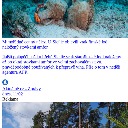
Mimořádně cenný nález. U Sicílie objevili vrak římské lodi
naložený stovkami amfor
Italští potápěči našli u břehů Sicílie vrak starořímské lodi naložený
až po okraj stovkami amfor ve velmi zachovalém stavu,
pravděpodobně používaných k přepravě vína. Píše o tom v neděli
agentura AFP.
Aktuálně.cz - Zprávy
dnes, 11:02
Reklama