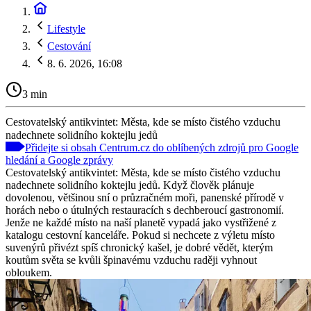
Lifestyle
Cestování
8. 6. 2026, 16:08
3 min
Cestovatelský antikvintet: Města, kde se místo čistého vzduchu
nadechnete solidního koktejlu jedů
Přidejte si obsah Centrum.cz do oblíbených zdrojů pro Google
hledání a Google zprávy
Cestovatelský antikvintet: Města, kde se místo čistého vzduchu
nadechnete solidního koktejlu jedů. Když člověk plánuje
dovolenou, většinou sní o průzračném moři, panenské přírodě v
horách nebo o útulných restauracích s dechberoucí gastronomií.
Jenže ne každé místo na naší planetě vypadá jako vystřižené z
katalogu cestovní kanceláře. Pokud si nechcete z výletu místo
suvenýrů přivézt spíš chronický kašel, je dobré vědět, kterým
koutům světa se kvůli špinavému vzduchu raději vyhnout
obloukem.