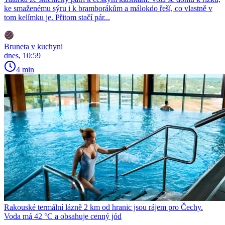
ke smaženému sýru i k bramborákům a málokdo řeší, co vlastně v
tom kelímku je. Přitom stačí pár...
Bruneta v kuchyni
dnes, 10:59
4 min
Rakouské termální lázně 2 km od hranic jsou rájem pro Čechy.
Voda má 42 °C a obsahuje cenný jód