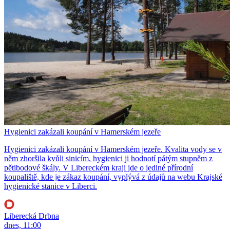
Hygienici zakázali koupání v Hamerském jezeře
Hygienici zakázali koupání v Hamerském jezeře. Kvalita vody se v
něm zhoršila kvůli sinicím, hygienici ji hodnotí pátým stupněm z
pětibodové škály. V Libereckém kraji jde o jediné přírodní
koupaliště, kde je zákaz koupání, vyplývá z údajů na webu Krajské
hygienické stanice v Liberci.
Liberecká Drbna
dnes, 11:00