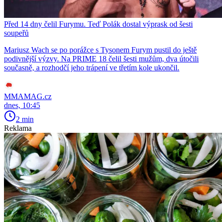
Před 14 dny čelil Furymu. Teď Polák dostal výprask od šesti
soupeřů
Mariusz Wach se po porážce s Tysonem Furym pustil do ještě
podivnější výzvy. Na PRIME 18 čelil šesti mužům, dva útočili
současně, a rozhodčí jeho trápení ve třetím kole ukončil.
MMAMAG.cz
dnes, 10:45
2 min
Reklama