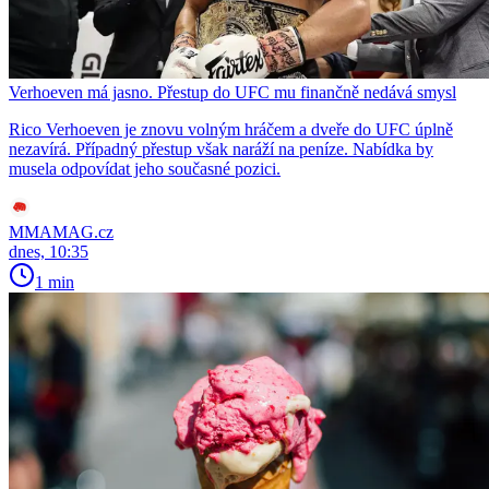
Verhoeven má jasno. Přestup do UFC mu finančně nedává smysl
Rico Verhoeven je znovu volným hráčem a dveře do UFC úplně
nezavírá. Případný přestup však naráží na peníze. Nabídka by
musela odpovídat jeho současné pozici.
MMAMAG.cz
dnes, 10:35
1 min