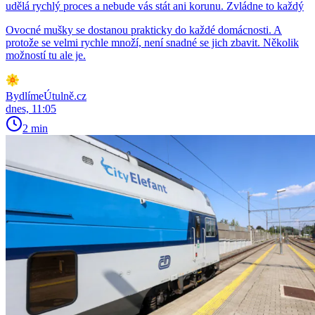
udělá rychlý proces a nebude vás stát ani korunu. Zvládne to každý
Ovocné mušky se dostanou prakticky do každé domácnosti. A
protože se velmi rychle množí, není snadné se jich zbavit. Několik
možností tu ale je.
BydlímeÚtulně.cz
dnes, 11:05
2 min