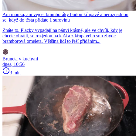
Ani mouka, ani vejce: bramboráky budou křupavé a nerozpadnou
se, když do těsta přidáte 1 surovinu
Znáte to. Placky vypadají na pánvi krásně, ale ve chvíli, kdy je
chcete obrátit, se rozjedou na kaši a z křupavého snu zbyde
bramborová omeleta. Většina lidí to řeší přidáním...
Bruneta v kuchyni
dnes, 10:56
3 min