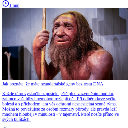
1 min
Jak poznáte, že máte neandertálské geny bez testu DNA
Každé ráno vyskočíte z postele ještě před zazvoněním budíku,
zatímco vaši blízcí nemohou rozlepit oči. Při odběru krve syčíte
bolestí a s příchodem jara vás ochromí nesnesitelná senná rýma.
Možná to považujete za osobní rozmary přírody, ale pravda leží
mnohem hlouběji v minulosti – v tajemství, které nosíte přímo ve
svých buňkách.