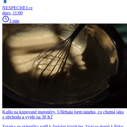
NESPECHEJ.cz
dnes, 11:00
3 min
Kašlu na kupované majonézy. Ušlehala jsem tatarku, co chutná jako
z obchodu a vyjde na 30 Kč
Tatarka ze skleničky patří k českým klasikám. Vozí se domů k řízku,