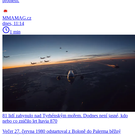
problém.
MMAMAG.cz
dnes, 11:14
1 min
81 lidí zahynulo nad Tyrhénským mořem. Dodnes není jasné, kdo
nebo co zničilo let Itavia 870
Večer 27. června 1980 odstartoval z Boloně do Palerma běžný