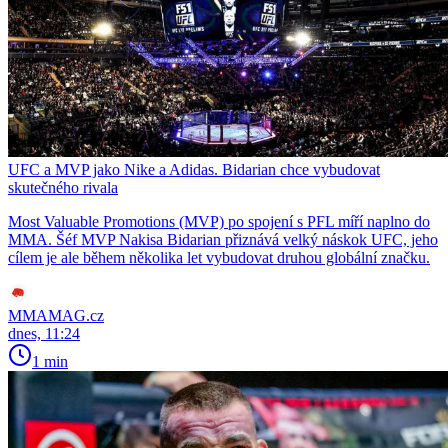
UFC a MVP jako Nike a Adidas. Bidarian chce vybudovat
skutečného rivala
Most Valuable Promotions (MVP) po spojení s PFL míří naplno do
MMA. Šéf MVP Nakisa Bidarian přiznává velký náskok UFC, jeho
cílem je ale během několika let vybudovat druhou globální značku.
MMAMAG.cz
dnes, 11:24
1 min