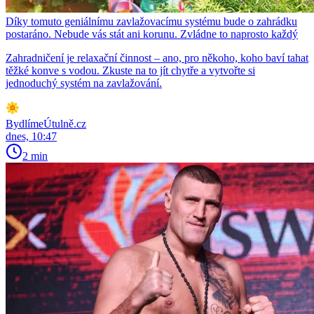
Díky tomuto geniálnímu zavlažovacímu systému bude o zahrádku
postaráno. Nebude vás stát ani korunu. Zvládne to naprosto každý
Zahradničení je relaxační činnost – ano, pro někoho, koho baví tahat
těžké konve s vodou. Zkuste na to jít chytře a vytvořte si
jednoduchý systém na zavlažování.
BydlímeÚtulně.cz
dnes, 10:47
2 min