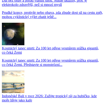
Dál bez obav a pořád vlastní silou. Studie ukazují, proč je
elektrokolo zdravější, než si mnozí myslí
Prudké kopce, protivítr nebo obava, zda zbude dost sil na cestu zpět,
mohou cyklistický výlet zhatit ještě...
Kosmický tanec smrti: Za 100 let otřese vesmírem srážka gigantů,
co čeká Zemi
Kosmický tanec smrti: Za 100 let otřese vesmírem srážka gigantů,
co čeká Zemi. Představte si monstrózní...
Indonéské Bali v roce 2026: Zažijte tropický ráj za hubičku, kde
moře hřeje jako kafe