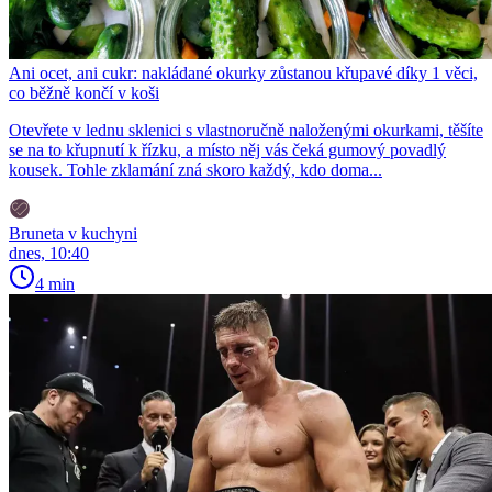
Ani ocet, ani cukr: nakládané okurky zůstanou křupavé díky 1 věci,
co běžně končí v koši
Otevřete v lednu sklenici s vlastnoručně naloženými okurkami, těšíte
se na to křupnutí k řízku, a místo něj vás čeká gumový povadlý
kousek. Tohle zklamání zná skoro každý, kdo doma...
Bruneta v kuchyni
dnes, 10:40
4 min