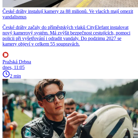
České dráhy instalují kamery za 88 milionů. Ve vlacích mají omezit
vandalismus
České dráhy začaly do příměstských vlaků CityElefant instalovat
nový kamerový systém. Má zvýšit bezpečnost cestujících, pomoci
policii při vyšetřování i odradit vandaly. Do podzimu 2027 se
kamery objeví v celkem 55 soupravách.
Pražská Drbna
dnes, 11:05
2 min