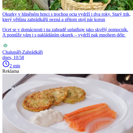
Okurky v hliněném hrnci s trochou octa vydrží i dva roky. Starý trik,
který většina zahrádkářů nezná a přitom stojí pár korun
Ocet se v domácnosti i na zahradě uplatňuje jako skvělý pomocník.
A pomůže vám i s nakládáním okurek – vydrží pak mnohem déle.
Chalupáři-Zahrádkáři
dnes, 10:58
2 min
Reklama