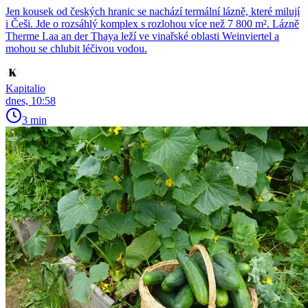
Jen kousek od českých hranic se nachází termální lázně, které milují
i Češi. Jde o rozsáhlý komplex s rozlohou více než 7 800 m². Lázně
Therme Laa an der Thaya leží ve vinařské oblasti Weinviertel a
mohou se chlubit léčivou vodou.
Kapitalio
dnes, 10:58
3 min