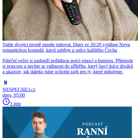
Tuhle dvojici prostě musíte milovat. Dnes ve 20:20 vytáhne Nova
romantickou komedii, která zahřeje u srdce každého Čecha
Páteční večer si zaslouží pořádnou porci emocí a humoru. Připravte
si popcorn a nechte se vtáhnout do příběhu, který baví tisíce diváků
a ukazuje, jak daleko jsme ochotni zajít pro ty, které milujeme.
NESPECHEJ.cz
dnes, 05:00
3 min