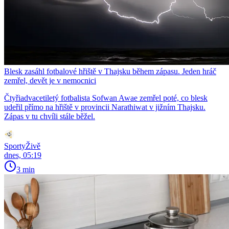
Blesk zasáhl fotbalové hřiště v Thajsku během zápasu. Jeden hráč
zemřel, devět je v nemocnici
Čtyřiadvacetiletý fotbalista Sofwan Awae zemřel poté, co blesk
udeřil přímo na hřiště v provincii Narathiwat v jižním Thajsku.
Zápas v tu chvíli stále běžel.
SportyŽivě
dnes, 05:19
3 min