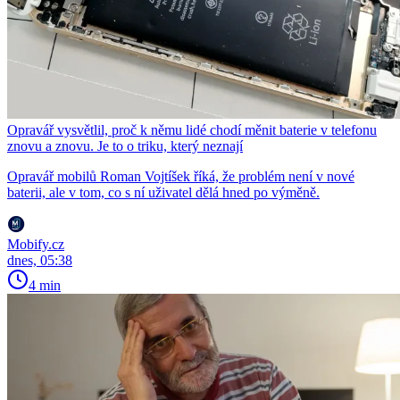
Opravář vysvětlil, proč k němu lidé chodí měnit baterie v telefonu
znovu a znovu. Je to o triku, který neznají
Opravář mobilů Roman Vojtíšek říká, že problém není v nové
baterii, ale v tom, co s ní uživatel dělá hned po výměně.
Mobify.cz
dnes, 05:38
4 min