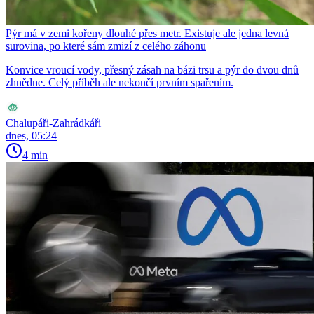
Pýr má v zemi kořeny dlouhé přes metr. Existuje ale jedna levná
surovina, po které sám zmizí z celého záhonu
Konvice vroucí vody, přesný zásah na bázi trsu a pýr do dvou dnů
zhnědne. Celý příběh ale nekončí prvním spařením.
Chalupáři-Zahrádkáři
dnes, 05:24
4 min