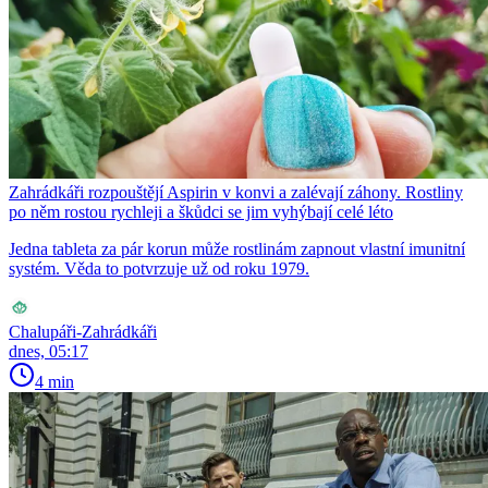
Zahrádkáři rozpouštějí Aspirin v konvi a zalévají záhony. Rostliny
po něm rostou rychleji a škůdci se jim vyhýbají celé léto
Jedna tableta za pár korun může rostlinám zapnout vlastní imunitní
systém. Věda to potvrzuje už od roku 1979.
Chalupáři-Zahrádkáři
dnes, 05:17
4 min