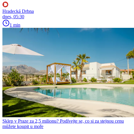
Hradecká Drbna
dnes, 05:30
1 min
Sklep v Praze za 2,5 milionu? Podívejte se, co si za stejnou cenu
můžete koupit u moře