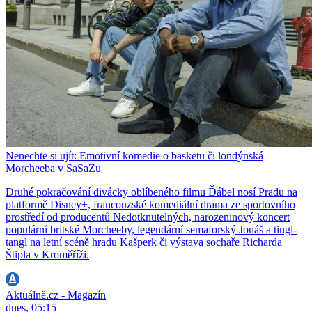
Nenechte si ujít: Emotivní komedie o basketu či londýnská
Morcheeba v SaSaZu
Druhé pokračování divácky oblíbeného filmu Ďábel nosí Pradu na
platformě Disney+, francouzské komediální drama ze sportovního
prostředí od producentů Nedotknutelných, narozeninový koncert
populární britské Morcheeby, legendární semaforský Jonáš a tingl-
tangl na letní scéně hradu Kašperk či výstava sochaře Richarda
Štipla v Kroměříži.
Aktuálně.cz - Magazín
dnes, 05:15