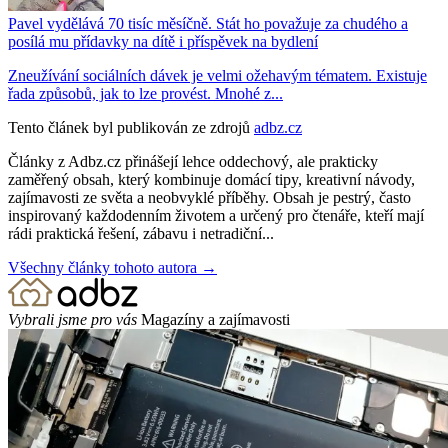
Pavel vydělává 70 tisíc měsíčně. Stát ho považuje za chudého a
posílá mu přídavky na dítě i příspěvek na bydlení
Zneužívání sociálních dávek je velmi ožehavým tématem. Existuje
řada způsobů, jak to lze provést. Mnohé z...
Tento článek byl publikován ze zdrojů
adbz.cz
Články z Adbz.cz přinášejí lehce oddechový, ale prakticky
zaměřený obsah, který kombinuje domácí tipy, kreativní návody,
zajímavosti ze světa a neobvyklé příběhy. Obsah je pestrý, často
inspirovaný každodenním životem a určený pro čtenáře, kteří mají
rádi praktická řešení, zábavu i netradiční...
Všechny články tohoto autora →
Vybrali jsme pro vás
Magazíny a zajímavosti