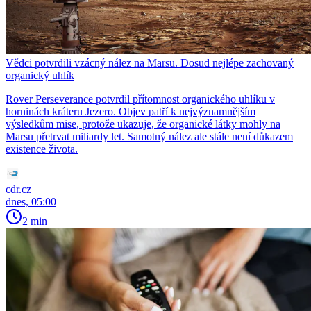
Vědci potvrdili vzácný nález na Marsu. Dosud nejlépe zachovaný
organický uhlík
Rover Perseverance potvrdil přítomnost organického uhlíku v
horninách kráteru Jezero. Objev patří k nejvýznamnějším
výsledkům mise, protože ukazuje, že organické látky mohly na
Marsu přetrvat miliardy let. Samotný nález ale stále není důkazem
existence života.
cdr.cz
dnes, 05:00
2 min