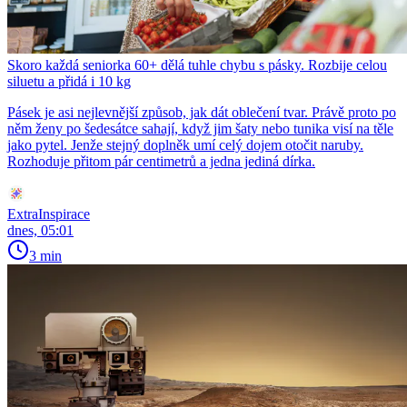
Skoro každá seniorka 60+ dělá tuhle chybu s pásky. Rozbije celou
siluetu a přidá i 10 kg
Pásek je asi nejlevnější způsob, jak dát oblečení tvar. Právě proto po
něm ženy po šedesátce sahají, když jim šaty nebo tunika visí na těle
jako pytel. Jenže stejný doplněk umí celý dojem otočit naruby.
Rozhoduje přitom pár centimetrů a jedna jediná dírka.
ExtraInspirace
dnes, 05:01
3 min