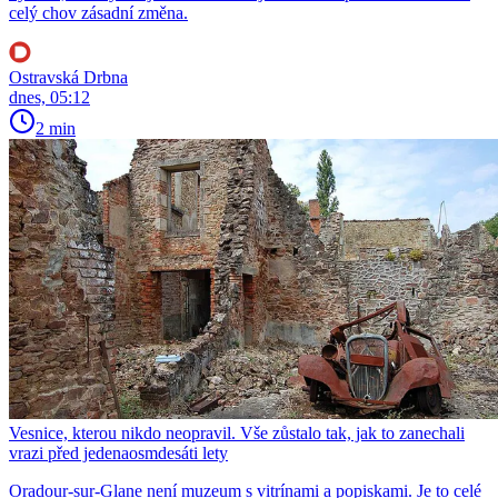
celý chov zásadní změna.
Ostravská Drbna
dnes, 05:12
2 min
Vesnice, kterou nikdo neopravil. Vše zůstalo tak, jak to zanechali
vrazi před jedenaosmdesáti lety
Oradour-sur-Glane není muzeum s vitrínami a popiskami. Je to celé