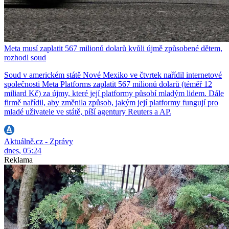
Meta musí zaplatit 567 milionů dolarů kvůli újmě způsobené dětem,
rozhodl soud
Soud v americkém státě Nové Mexiko ve čtvrtek nařídil internetové
společnosti Meta Platforms zaplatit 567 milionů dolarů (téměř 12
miliard Kč) za újmy, které její platformy působí mladým lidem. Dále
firmě nařídil, aby změnila způsob, jakým její platformy fungují pro
mladé uživatele ve státě, píší agentury Reuters a AP.
Aktuálně.cz - Zprávy
dnes, 05:24
Reklama