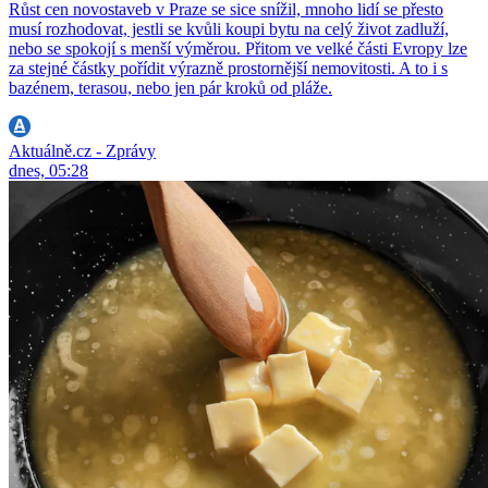
Růst cen novostaveb v Praze se sice snížil, mnoho lidí se přesto
musí rozhodovat, jestli se kvůli koupi bytu na celý život zadluží,
nebo se spokojí s menší výměrou. Přitom ve velké části Evropy lze
za stejné částky pořídit výrazně prostornější nemovitosti. A to i s
bazénem, terasou, nebo jen pár kroků od pláže.
Aktuálně.cz - Zprávy
dnes, 05:28