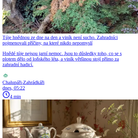
Túje hnědnou ze dne na den a viník není sucho. Zahradníci
pojmenovali příčiny, na které nikdo nepomyslí
Hnědé túje nejsou jarní nemoc. Jsou to důsledky toho, co se s
plotem dělo od loňského léta, a viník většinou stojí přímo za
zahradní hadicí.
Chalupáři-Zahrádkáři
dnes, 05:22
4 min