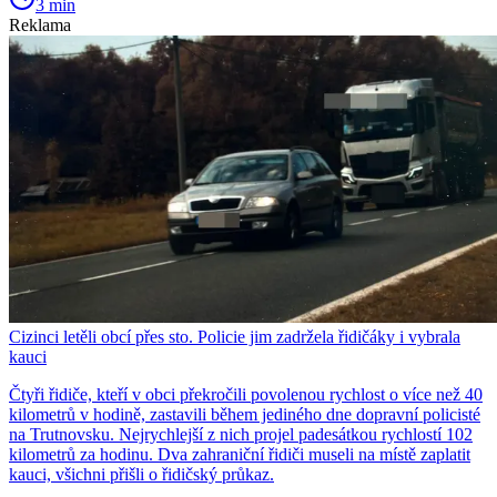
3 min
Reklama
Cizinci letěli obcí přes sto. Policie jim zadržela řidičáky i vybrala
kauci
Čtyři řidiče, kteří v obci překročili povolenou rychlost o více než 40
kilometrů v hodině, zastavili během jediného dne dopravní policisté
na Trutnovsku. Nejrychlejší z nich projel padesátkou rychlostí 102
kilometrů za hodinu. Dva zahraniční řidiči museli na místě zaplatit
kauci, všichni přišli o řidičský průkaz.