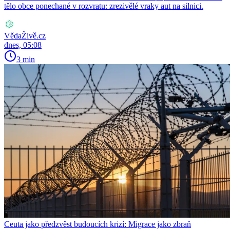
tělo obce ponechané v rozvratu: zrezivělé vraky aut na silnici.
VědaŽivě.cz
dnes, 05:08
3 min
Ceuta jako předzvěst budoucích krizí: Migrace jako zbraň