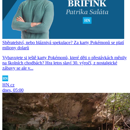
Sběratelství, nebo bláznivá spekulace? Za karty Pokémonů se platí
miliony dolarů
Vybavujete si ještě karty Pokémonů, které děti o přestávkách měnily
na školních chodbách? Hra letos slaví 30. výročí, z nostalgické
zábavy se ale v...
HN.cz
dnes, 05:00