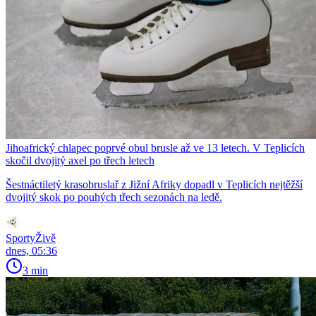
Jihoafrický chlapec poprvé obul brusle až ve 13 letech. V Teplicích
skočil dvojitý axel po třech letech
Šestnáctiletý krasobruslař z Jižní Afriky dopadl v Teplicích nejtěžší
dvojitý skok po pouhých třech sezonách na ledě.
SportyŽivě
dnes, 05:36
3 min