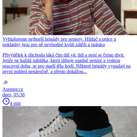
Vyhlašujeme nejhorší brigády pro seniory. Hlídač a práce u
pokladny jsou pro ně nevhodné kvůli zátěži a spánku
Přivýdělek k důchodu láká čím dál víc lidí a není se čemu divit.
Jenže ne každá nabídka, která slibuje snadné peníze a volnou
pracovní dobu, se pro starší tělo hodí. Některé brigády vypadají na
první pohled nenáročně, a přesto dokážou...
Asenior.cz
dnes, 05:36
4 min