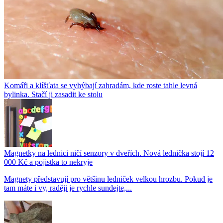
Komáři a klíšťata se vyhýbají zahradám, kde roste tahle levná
bylinka. Stačí ji zasadit ke stolu
Magnetky na lednici ničí senzory v dveřích. Nová lednička stojí 12
000 Kč a pojistka to nekryje
Magnety představují pro většinu ledniček velkou hrozbu. Pokud je
tam máte i vy, raději je rychle sundejte,...