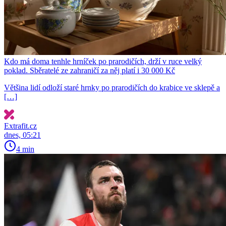
Kdo má doma tenhle hrníček po prarodičích, drží v ruce velký
poklad. Sběratelé ze zahraničí za něj platí i 30 000 Kč
Většina lidí odloží staré hrnky po prarodičích do krabice ve sklepě a
[…]
Extrafit.cz
dnes, 05:21
4 min