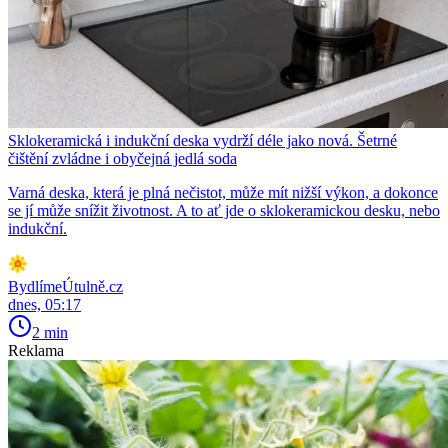
Sklokeramická i indukční deska vydrží déle jako nová. Šetrné
čištění zvládne i obyčejná jedlá soda
Varná deska, která je plná nečistot, může mít nižší výkon, a dokonce
se jí může snížit životnost. A to ať jde o sklokeramickou desku, nebo
indukční.
BydlímeÚtulně.cz
dnes, 05:17
2 min
Reklama