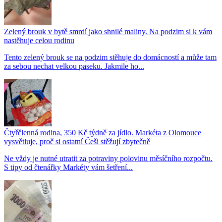
Zelený brouk v bytě smrdí jako shnilé maliny. Na podzim si k vám
nastěhuje celou rodinu
Tento zelený brouk se na podzim stěhuje do domácností a může tam
za sebou nechat velkou paseku. Jakmile ho...
Čtyřčlenná rodina, 350 Kč týdně za jídlo. Markéta z Olomouce
vysvětluje, proč si ostatní Češi stěžují zbytečně
Ne vždy je nutné utratit za potraviny polovinu měsíčního rozpočtu.
S tipy od čtenářky Markéty vám šetření...