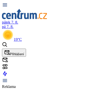
pátek 7. 8.
pá 7. 8.
19°C
Přihlášení
Reklama