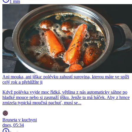
1 min
Ani mouka, ani jíška: polévku zahustí surovina, kterou máte ve spíži
celý rok a přehlížíte ji
Když polévka vyjde moc řídká, většina z nás automaticky sáhne po
hladké mouce nebo si zasmaží jíšku. Jenže ta má háček. Aby z hrnce
zmizela typická moučná pachuť, musí se...
Bruneta v kuchyni
dnes, 05:34