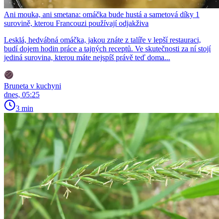
Ani mouka, ani smetana: omáčka bude hustá a sametová díky 1
surovině, kterou Francouzi používají odjakživa
Lesklá, hedvábná omáčka, jakou znáte z talíře v lepší restauraci,
budí dojem hodin práce a tajných receptů. Ve skutečnosti za ní stojí
jediná surovina, kterou máte nejspíš právě teď doma...
Bruneta v kuchyni
dnes, 05:25
3 min