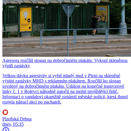
Agresora rozčílil slogan na dobročinném plakátu. Vykopl skleněnou
výplň zastávky
Velkou dávku agresivity si vybil mladý muž v Plzni na skleněné
výplni zastávky MHD s reklamním plakátem. Rozčílil ho slogan
uvedený na dobročinném plakátu. Událost na konečné tramvajové
linky č. 1 v Bolevci náhodně natočil na mobil projíždějící řidič.
Informaci o vandalovi okamžitě oznámil městské policii, která ihned
rozjela pátrací akci po pachateli.
Plzeňská Drbna
dnes, 05:35