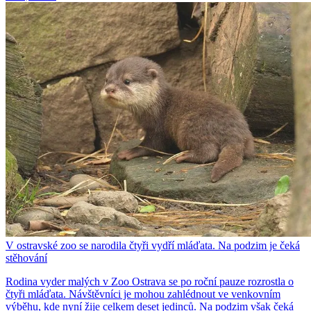
V ostravské zoo se narodila čtyři vydří mláďata. Na podzim je čeká
stěhování
Rodina vyder malých v Zoo Ostrava se po roční pauze rozrostla o
čtyři mláďata. Návštěvníci je mohou zahlédnout ve venkovním
výběhu, kde nyní žije celkem deset jedinců. Na podzim však čeká