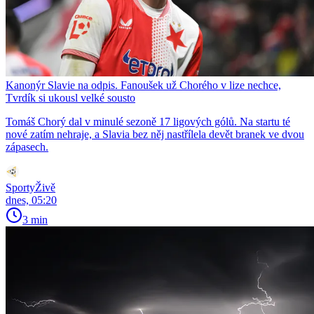
Kanonýr Slavie na odpis. Fanoušek už Chorého v lize nechce,
Tvrdík si ukousl velké sousto
Tomáš Chorý dal v minulé sezoně 17 ligových gólů. Na startu té
nové zatím nehraje, a Slavia bez něj nastřílela devět branek ve dvou
zápasech.
SportyŽivě
dnes, 05:20
3 min