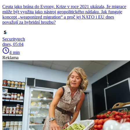
Ceuta jako brána do Evropy. Krize v roce 2021 ukázala, že migrace
může být využita jako nástroj geopolitického nátlaku. Jak funguje
koncept „weaponized migration“ a proč jej NATO i EU dnes
považují za hybridní hrozbu?
Securitytech
dnes, 05:04
4 min
Reklama