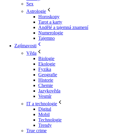
Sex
Astrologie
Horoskopy
Tarot a karty
Andělé a tajemná znamení
Numerologie
Tajemno
Zajímavosti
Věda
Biologie
Ekologie
Fyzika
Geografie
Historie
Chemie
Jazykověda
Vesmír
IT a technologie
Digital
Mobil
Technologie
Trendy
True crime