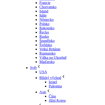
Francie
Chorvatsko
Island
Itálie
Německo
Polsko
Rakousko
Řecko
Rusko
Španělsko
Švédsko
Velká Británie
Rumunsko
Válka na Ukrajině
Maďarsko
Svět
USA
Blízký východ
Izrael
Palestina
Asie
Čína
Jižní Korea