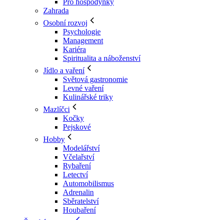
Pro hospodyňky
Zahrada
Osobní rozvoj
Psychologie
Management
Kariéra
Spiritualita a náboženství
Jídlo a vaření
Světová gastronomie
Levné vaření
Kulinářské triky
Mazlíčci
Kočky
Pejskové
Hobby
Modelářství
Včelařství
Rybaření
Letectví
Automobilismus
Adrenalin
Sběratelství
Houbaření