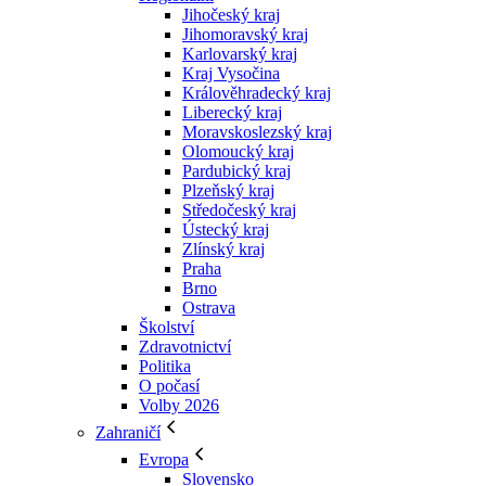
Jihočeský kraj
Jihomoravský kraj
Karlovarský kraj
Kraj Vysočina
Králověhradecký kraj
Liberecký kraj
Moravskoslezský kraj
Olomoucký kraj
Pardubický kraj
Plzeňský kraj
Středočeský kraj
Ústecký kraj
Zlínský kraj
Praha
Brno
Ostrava
Školství
Zdravotnictví
Politika
O počasí
Volby 2026
Zahraničí
Evropa
Slovensko