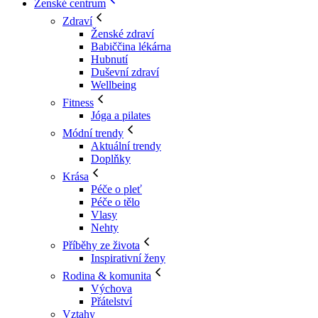
Ženské centrum
Zdraví
Ženské zdraví
Babiččina lékárna
Hubnutí
Duševní zdraví
Wellbeing
Fitness
Jóga a pilates
Módní trendy
Aktuální trendy
Doplňky
Krása
Péče o pleť
Péče o tělo
Vlasy
Nehty
Příběhy ze života
Inspirativní ženy
Rodina & komunita
Výchova
Přátelství
Vztahy