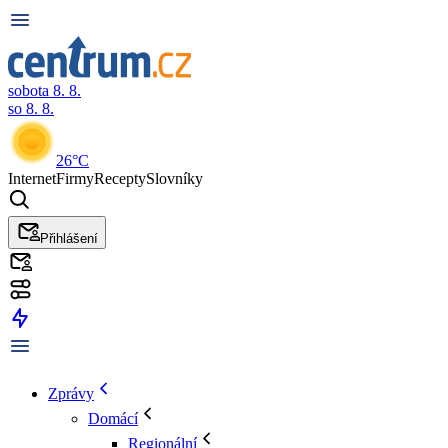
sobota 8. 8.
so 8. 8.
26°C
Internet
Firmy
Recepty
Slovníky
Přihlášení
Zprávy
Domácí
Regionální