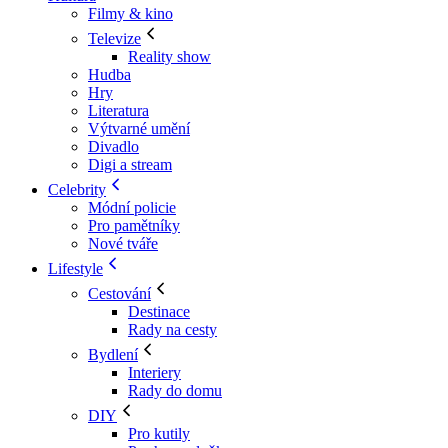
Filmy & kino
Televize
Reality show
Hudba
Hry
Literatura
Výtvarné umění
Divadlo
Digi a stream
Celebrity
Módní policie
Pro pamětníky
Nové tváře
Lifestyle
Cestování
Destinace
Rady na cesty
Bydlení
Interiery
Rady do domu
DIY
Pro kutily