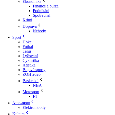
Ekonomika
Finance a burza
Podnikání
Spotřebitel
Krimi
Doprava
Nehody
Sport
Hokej
Fotbal
Tenis
Lyžování
Cyklistika
Atletika
Bojové sporty
ZOH 2026
Basketbal
NBA
Motosport
F1
Auto-moto
Elektromobily
Kultura