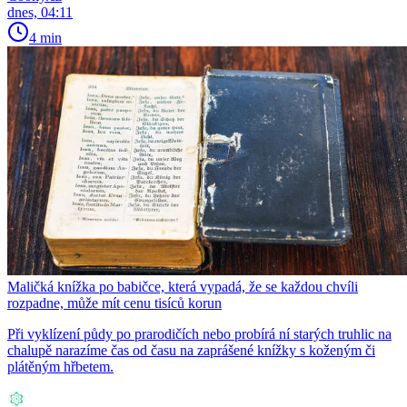
dnes, 04:11
4 min
Maličká knížka po babičce, která vypadá, že se každou chvíli
rozpadne, může mít cenu tisíců korun
Při vyklízení půdy po prarodičích nebo probírá ní starých truhlic na
chalupě narazíme čas od času na zaprášené knížky s koženým či
plátěným hřbetem.