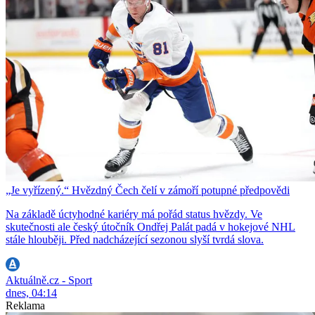
„Je vyřízený.“ Hvězdný Čech čelí v zámoří potupné předpovědi
Na základě úctyhodné kariéry má pořád status hvězdy. Ve
skutečnosti ale český útočník Ondřej Palát padá v hokejové NHL
stále hlouběji. Před nadcházející sezonou slyší tvrdá slova.
Aktuálně.cz - Sport
dnes, 04:14
Reklama