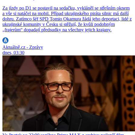
Za jízdy po D1 se postavil na sedačku, vykláněl se střešním oknem
a vše si natáčel na mobil. Případ ukrajinského piráta silnic má další
dohru. Zatímco šéf SPD Tomio Okamura žádá jeho deportaci, lidé z
ukrajinské komunity v Česku si stěžují, že kvůli podobným
„frajerům“ dopadají předsudky na všechny jejich krajany.
Aktuálně.cz - Zprávy
dnes, 03:30