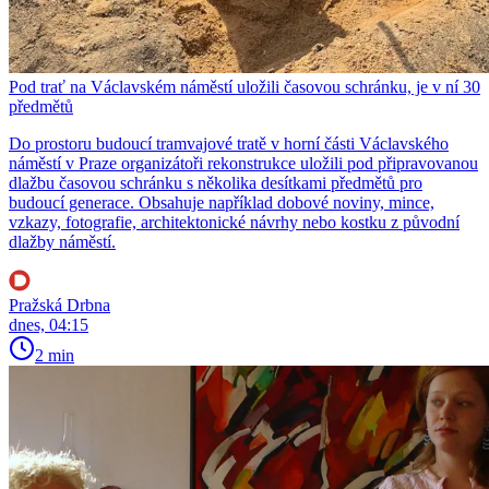
Pod trať na Václavském náměstí uložili časovou schránku, je v ní 30
předmětů
Do prostoru budoucí tramvajové tratě v horní části Václavského
náměstí v Praze organizátoři rekonstrukce uložili pod připravovanou
dlažbu časovou schránku s několika desítkami předmětů pro
budoucí generace. Obsahuje například dobové noviny, mince,
vzkazy, fotografie, architektonické návrhy nebo kostku z původní
dlažby náměstí.
Pražská Drbna
dnes, 04:15
2 min