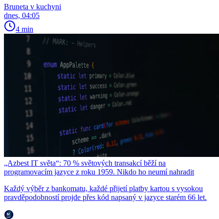
Bruneta v kuchyni
dnes, 04:05
4 min
„Azbest IT světa“: 70 % světových transakcí běží na
programovacím jazyce z roku 1959. Nikdo ho neumí nahradit
Každý výběr z bankomatu, každé přijetí platby kartou s vysokou
pravděpodobností projde přes kód napsaný v jazyce starém 66 let.