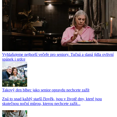
Vyhlašujeme nejhorší večeře pro seniory. Tučná a slaná jídla ovlivní
spánek i srdce
Takový den blbec jako senior opravdu nechcete zažít
Zná to snad každý starší člověk, jsou v životě dny, které jsou
skutečnou noční můrou, kterou nechcete zažít...