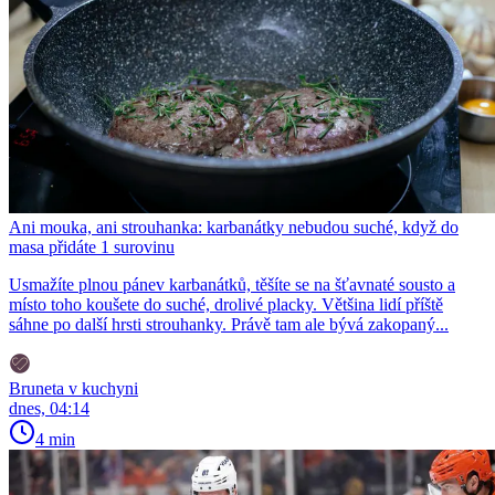
Ani mouka, ani strouhanka: karbanátky nebudou suché, když do
masa přidáte 1 surovinu
Usmažíte plnou pánev karbanátků, těšíte se na šťavnaté sousto a
místo toho koušete do suché, drolivé placky. Většina lidí příště
sáhne po další hrsti strouhanky. Právě tam ale bývá zakopaný...
Bruneta v kuchyni
dnes, 04:14
4 min