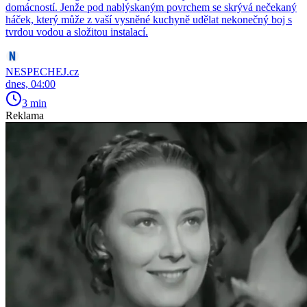
domácností. Jenže pod nablýskaným povrchem se skrývá nečekaný
háček, který může z vaší vysněné kuchyně udělat nekonečný boj s
tvrdou vodou a složitou instalací.
NESPECHEJ.cz
dnes, 04:00
3 min
Reklama