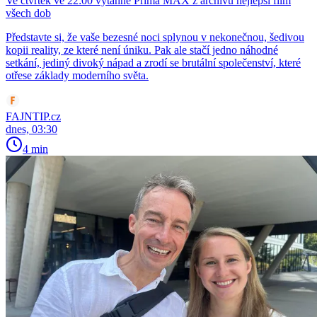
Ve čtvrtek ve 22:00 vytáhne Prima MAX z archivu nejlepší film
všech dob
Představte si, že vaše bezesné noci splynou v nekonečnou, šedivou
kopii reality, ze které není úniku. Pak ale stačí jedno náhodné
setkání, jediný divoký nápad a zrodí se brutální společenství, které
otřese základy moderního světa.
FAJNTIP.cz
dnes, 03:30
4 min