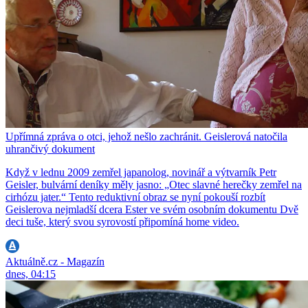
Upřímná zpráva o otci, jehož nešlo zachránit. Geislerová natočila
uhrančivý dokument
Když v lednu 2009 zemřel japanolog, novinář a výtvarník Petr
Geisler, bulvární deníky měly jasno: „Otec slavné herečky zemřel na
cirhózu jater.“ Tento reduktivní obraz se nyní pokouší rozbít
Geislerova nejmladší dcera Ester ve svém osobním dokumentu Dvě
deci tuše, který svou syrovostí připomíná home video.
Aktuálně.cz - Magazín
dnes, 04:15