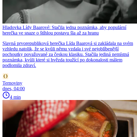
Hladovka Lídy Baarové: Stačila jedna poznámka, aby populární
herečka ve snaze o štíhlou postavu šla až za hranu
Slavná prvorepubliková herečka Lída Baarová si zakládala na svém
vzhledu natolik, že se kvůli němu vzdala i své nejoblíbenější
pochoutky považované za českou klasiku. Stačila jediná nemístná
poznámka, kvůli které si hvězda toužící po dokonalosti málem
podlomila zdraví.
Ternoviny
dnes, 04:00
4 min