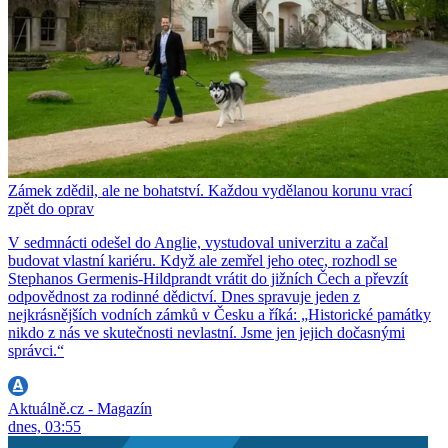
Zámek zdědil, ale ne bohatství. Každou vydělanou korunu vrací
zpět do oprav
V sedmnácti odešel do Anglie, vystudoval univerzitu a začal
budovat vlastní kariéru. Když ale zemřel jeho otec, rozhodl se
Stephanos Germenis-Hildprandt vrátit do jižních Čech a převzít
odpovědnost za rodinné dědictví. Dnes spravuje jeden z
nejkrásnějších vodních zámků v Česku a říká: „Historické památky
nikdo z nás ve skutečnosti nevlastní. Jsme jen jejich dočasnými
správci.“
Aktuálně.cz - Magazín
dnes, 03:55