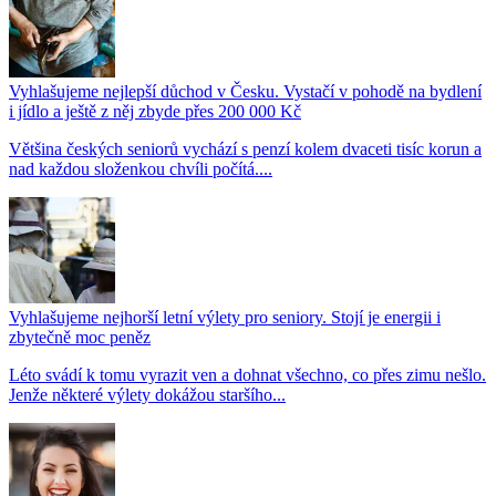
Vyhlašujeme nejlepší důchod v Česku. Vystačí v pohodě na bydlení
i jídlo a ještě z něj zbyde přes 200 000 Kč
Většina českých seniorů vychází s penzí kolem dvaceti tisíc korun a
nad každou složenkou chvíli počítá....
Vyhlašujeme nejhorší letní výlety pro seniory. Stojí je energii i
zbytečně moc peněz
Léto svádí k tomu vyrazit ven a dohnat všechno, co přes zimu nešlo.
Jenže některé výlety dokážou staršího...