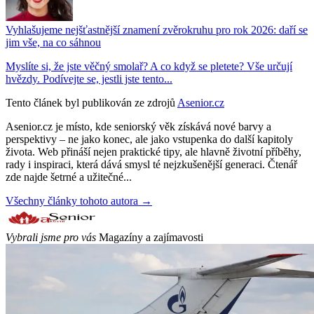
Vyhlašujeme nejšťastnější znamení zvěrokruhu pro rok 2026: daří se
jim vše, na co sáhnou
Myslíte si, že jste věčný smolař? A co když se pletete? Vše určují
hvězdy. Podívejte se, jestli jste tento...
Tento článek byl publikován ze zdrojů
Asenior.cz
Asenior.cz je místo, kde seniorský věk získává nové barvy a
perspektivy – ne jako konec, ale jako vstupenka do další kapitoly
života. Web přináší nejen praktické tipy, ale hlavně životní příběhy,
rady i inspiraci, která dává smysl té nejzkušenější generaci. Čtenář
zde najde šetrné a užitečné...
Všechny články tohoto autora →
Vybrali jsme pro vás
Magazíny a zajímavosti