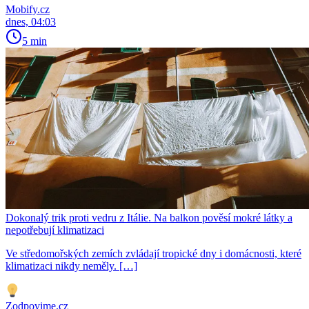
Mobify.cz
dnes, 04:03
5 min
Dokonalý trik proti vedru z Itálie. Na balkon pověsí mokré látky a
nepotřebují klimatizaci
Ve středomořských zemích zvládají tropické dny i domácnosti, které
klimatizaci nikdy neměly. […]
Zodpovime.cz