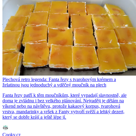
Plechová retro legenda: Fanta řezy s tvarohovým krémem a
želatinou jsou jednoduchý a vděčný moučník na plech
Fanta řezy patří k těm moučníkům, které vypadají slavnostně, ale
doma je zvládnu i bez velkého plánování. Nejraději je dělám na
víkend nebo na návštěvu, protože kakaový korpus, tvarohová
vrstva, mandarinky a vršek z Fanty vytvoří svěží a lehký dezert,
který se dobře krájí a ještě lépe jí.
Cooky.cz