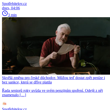
Spotřebitelov.cz
dnes, 04:06
3 min
Skvělá změna pro české důchodce. Můžou teď dostat zpět peníze i
bez sankce, která se dříve platila
Řada seniorů roky uvízla ve svém penzijním spoření. Odejít z něj
znamenalo […]
Spotřebitelov.cz