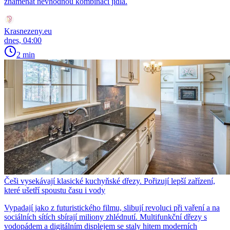
znamenat nevhodnou kombinaci jídla.
Krasnezeny.eu
dnes, 04:00
2 min
Češi vysekávají klasické kuchyňské dřezy. Pořizují lepší zařízení,
které ušetří spoustu času i vody
Vypadají jako z futuristického filmu, slibují revoluci při vaření a na
sociálních sítích sbírají miliony zhlédnutí. Multifunkční dřezy s
vodopádem a digitálním displejem se staly hitem moderních