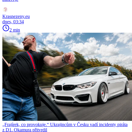
Krasnezeny.eu
dnes, 03:34
2 min
„Frajírek, co provokuje.“ Ukrajincům v Česku vadí incidenty piráta
z D1. Okamura přitvrdil