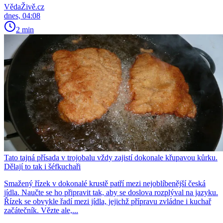
VědaŽivě.cz
dnes, 04:08
2 min
Tato tajná přísada v trojobalu vždy zajistí dokonale křupavou kůrku.
Dělají to tak i šéfkuchaři
Smažený řízek v dokonalé krustě patří mezi nejoblíbenější česká
jídla. Naučte se ho připravit tak, aby se doslova rozplýval na jazyku.
Řízek se obvykle řadí mezi jídla, jejichž přípravu zvládne i kuchař
začátečník. Vězte ale,...