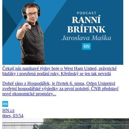
Čekají nás napínavé týdny boje o West Ham United, právnické
blafáky i porušená podání ruky. Křetínský se jen tak nevzdá
Dobré ráno z Hospodářek, je čtvrtek 6. srpna, Orlen Unipetrol
zveřejní hospodářské výsledky za první pololetí, ČNB představí
nové ekonomické prognózy...
HN.cz
dnes, 03:54