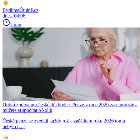
BydlímeÚtulně.cz
dnes, 04:06
2 min
Dobrá zpráva pro české důchodce. Penze v roce 2026 zase poroste a
můžete si spočítat o kolik
České penze se zvedají každý rok a začátkem roku 2026 tomu
nebylo […]