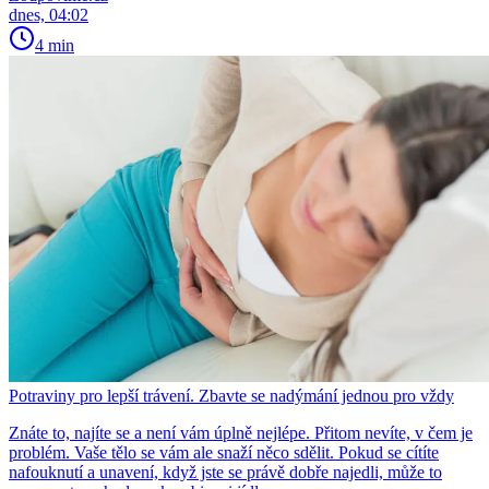
dnes, 04:02
4 min
Potraviny pro lepší trávení. Zbavte se nadýmání jednou pro vždy
Znáte to, najíte se a není vám úplně nejlépe. Přitom nevíte, v čem je
problém. Vaše tělo se vám ale snaží něco sdělit. Pokud se cítíte
nafouknutí a unavení, když jste se právě dobře najedli, může to