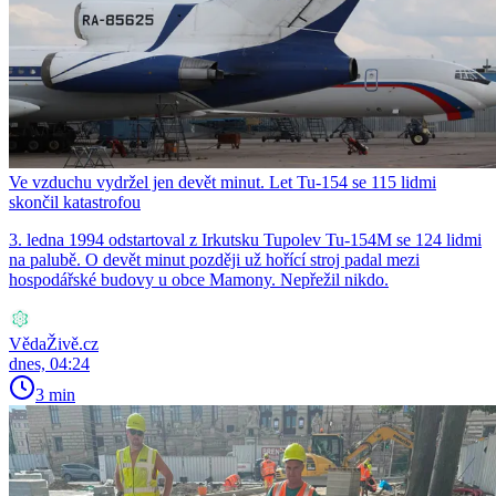
Ve vzduchu vydržel jen devět minut. Let Tu-154 se 115 lidmi
skončil katastrofou
3. ledna 1994 odstartoval z Irkutsku Tupolev Tu-154M se 124 lidmi
na palubě. O devět minut později už hořící stroj padal mezi
hospodářské budovy u obce Mamony. Nepřežil nikdo.
VědaŽivě.cz
dnes, 04:24
3 min