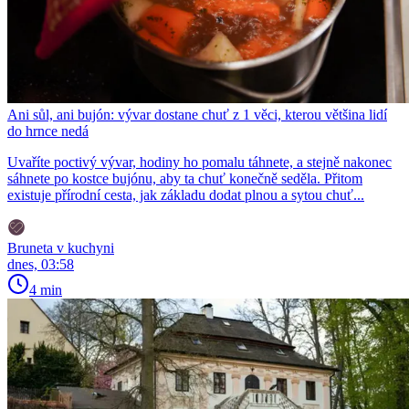
Ani sůl, ani bujón: vývar dostane chuť z 1 věci, kterou většina lidí
do hrnce nedá
Uvaříte poctivý vývar, hodiny ho pomalu táhnete, a stejně nakonec
sáhnete po kostce bujónu, aby ta chuť konečně seděla. Přitom
existuje přírodní cesta, jak základu dodat plnou a sytou chuť...
Bruneta v kuchyni
dnes, 03:58
4 min