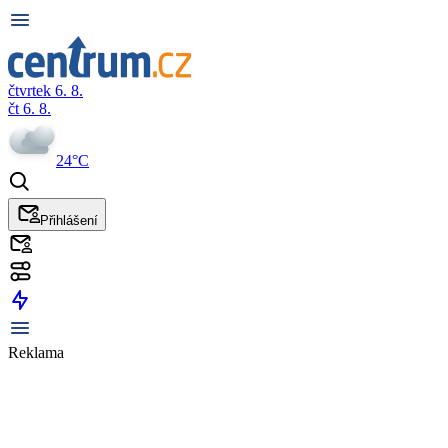
čtvrtek 6. 8.
čt 6. 8.
24°C
Přihlášení
Reklama