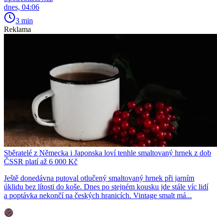
dnes, 04:06
3 min
Reklama
Sběratelé z Německa i Japonska loví tenhle smaltovaný hrnek z dob
ČSSR platí až 6 000 Kč
Ještě donedávna putoval otlučený smaltovaný hrnek při jarním
úklidu bez lítosti do koše. Dnes po stejném kousku jde stále víc lidí
a poptávka nekončí na českých hranicích. Vintage smalt má...