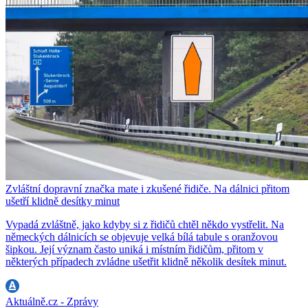
Zvláštní dopravní značka mate i zkušené řidiče. Na dálnici přitom
ušetří klidně desítky minut
Vypadá zvláštně, jako kdyby si z řidičů chtěl někdo vystřelit. Na
německých dálnicích se objevuje velká bílá tabule s oranžovou
šipkou. Její význam často uniká i místním řidičům, přitom v
některých případech zvládne ušetřit klidně několik desítek minut.
Aktuálně.cz - Zprávy