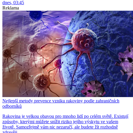
dnes, 03:45
Reklama
Nejlepší metody prevence vzniku rakoviny podle zahraničních
odborníků
Rakovina je velkou obavou pro mnoho lidí po celém světě. Existují
způsoby, kterými můžete snížit riziko jejího výskytu ve vašem
životě. Samozřejmě vám nic nezaručí, ale budete žít rozhodně
zdravěji.