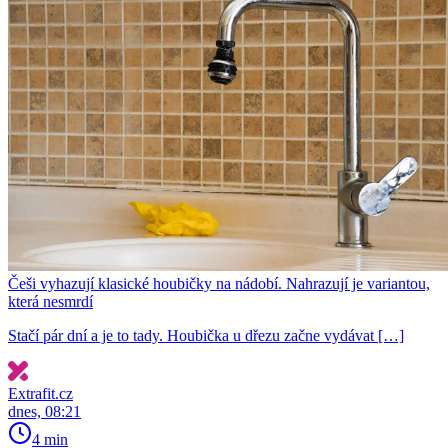
Češi vyhazují klasické houbičky na nádobí. Nahrazují je variantou,
která nesmrdí
Stačí pár dní a je to tady. Houbička u dřezu začne vydávat […]
Extrafit.cz
dnes, 08:21
4 min