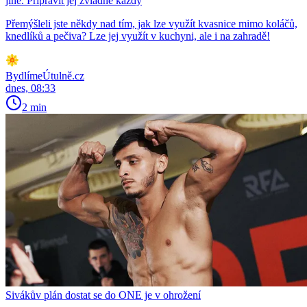
jiné. Připravit jej zvládne každý
Přemýšleli jste někdy nad tím, jak lze využít kvasnice mimo koláčů,
knedlíků a pečiva? Lze jej využít v kuchyni, ale i na zahradě!
BydlímeÚtulně.cz
dnes, 08:33
2 min
Sivákův plán dostat se do ONE je v ohrožení