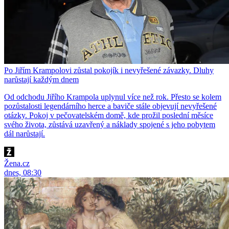
Po Jiřím Krampolovi zůstal pokojík i nevyřešené závazky. Dluhy
narůstají každým dnem
Od odchodu Jiřího Krampola uplynul více než rok. Přesto se kolem
pozůstalosti legendárního herce a baviče stále objevují nevyřešené
otázky. Pokoj v pečovatelském domě, kde prožil poslední měsíce
svého života, zůstává uzavřený a náklady spojené s jeho pobytem
dál narůstají.
Žena.cz
dnes, 08:30