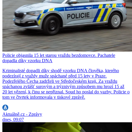
Policie objasnila 15 let starou vraždu bezdomovce. Pachatele
dopadla díky vzorku DNA
Kriminalisté dopadli díky shodě vzorku DNA člověka, kterého
podezírají z vraždy muže spáchané před 15 lety v Praze.
Podezřelého Čecha zadrželi ve Středočeském kraji. Za vraždu
spáchanou zvlášť surovým a trýznivým způsobem mu hrozí 15 až
20 let vězení, k činu se nepřiznal. Soud ho poslal do vazby. Policie o
tom ve čtvrtek informovala v tiskové zprávě.
Aktuálně.cz - Zprávy
dnes, 09:07