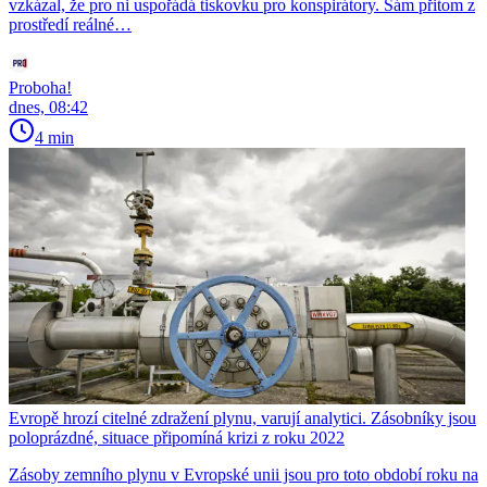
vzkázal, že pro ni uspořádá tiskovku pro konspirátory. Sám přitom z
prostředí reálné…
Proboha!
dnes, 08:42
4 min
Evropě hrozí citelné zdražení plynu, varují analytici. Zásobníky jsou
poloprázdné, situace připomíná krizi z roku 2022
Zásoby zemního plynu v Evropské unii jsou pro toto období roku na