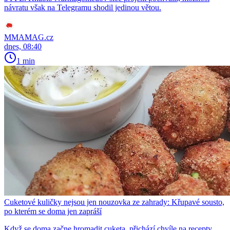
návratu však na Telegramu shodil jedinou větou.
MMAMAG.cz
dnes, 08:40
1 min
Cuketové kuličky nejsou jen nouzovka ze zahrady: Křupavé sousto,
po kterém se doma jen zapráší
Když se doma začne hromadit cuketa, přichází chvíle na recepty,