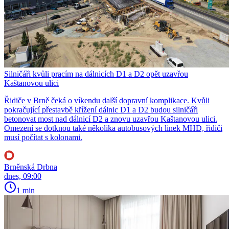
Silničáři kvůli pracím na dálnicích D1 a D2 opět uzavřou
Kaštanovou ulici
Řidiče v Brně čeká o víkendu další dopravní komplikace. Kvůli
pokračující přestavbě křížení dálnic D1 a D2 budou silničáři
betonovat most nad dálnicí D2 a znovu uzavřou Kaštanovou ulici.
Omezení se dotknou také několika autobusových linek MHD, řidiči
musí počítat s kolonami.
Brněnská Drbna
dnes, 09:00
1 min