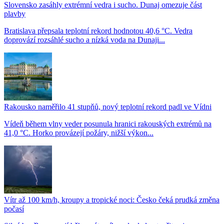
Slovensko zasáhly extrémní vedra i sucho. Dunaj omezuje část
plavby
Bratislava přepsala teplotní rekord hodnotou 40,6 °C. Vedra
doprovází rozsáhlé sucho a nízká voda na Dunaji...
Rakousko naměřilo 41 stupňů, nový teplotní rekord padl ve Vídni
Vídeň během vlny veder posunula hranici rakouských extrémů na
41,0 °C. Horko provázejí požáry, nižší výkon...
Vítr až 100 km/h, kroupy a tropické noci: Česko čeká prudká změna
počasí