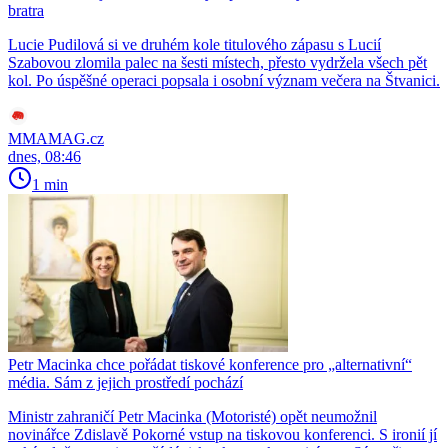
bratra
Lucie Pudilová si ve druhém kole titulového zápasu s Lucií
Szabovou zlomila palec na šesti místech, přesto vydržela všech pět
kol. Po úspěšné operaci popsala i osobní význam večera na Štvanici.
MMAMAG.cz
dnes, 08:46
1 min
Petr Macinka chce pořádat tiskové konference pro „alternativní“
média. Sám z jejich prostředí pochází
Ministr zahraničí Petr Macinka (Motoristé) opět neumožnil
novinářce Zdislavě Pokorné vstup na tiskovou konferenci. S ironií jí