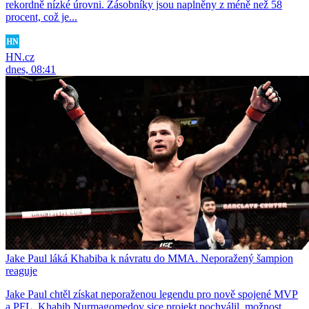
rekordně nízké úrovni. Zásobníky jsou naplněny z méně než 58
procent, což je...
HN.cz
dnes, 08:41
Jake Paul láká Khabiba k návratu do MMA. Neporažený šampion
reaguje
Jake Paul chtěl získat neporaženou legendu pro nově spojené MVP
a PFL. Khabib Nurmagomedov sice projekt pochválil, možnost