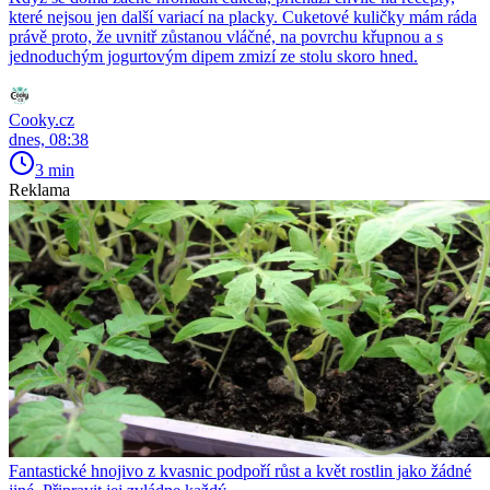
které nejsou jen další variací na placky. Cuketové kuličky mám ráda
právě proto, že uvnitř zůstanou vláčné, na povrchu křupnou a s
jednoduchým jogurtovým dipem zmizí ze stolu skoro hned.
Cooky.cz
dnes, 08:38
3 min
Reklama
Fantastické hnojivo z kvasnic podpoří růst a květ rostlin jako žádné