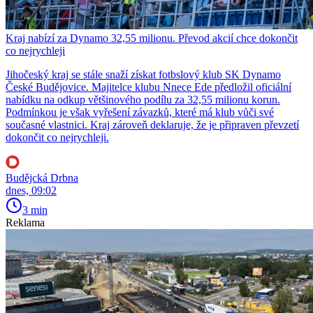
Kraj nabízí za Dynamo 32,55 milionu. Převod akcií chce dokončit
co nejrychleji
Jihočeský kraj se stále snaží získat fotbslový klub SK Dynamo
České Budějovice. Majitelce klubu Nnece Ede předložil oficiální
nabídku na odkup většinového podílu za 32,55 milionu korun.
Podmínkou je však vyřešení závazků, které má klub vůči své
současné vlastnici. Kraj zároveň deklaruje, že je připraven převzetí
dokončit co nejrychleji.
Budějcká Drbna
dnes, 09:02
3 min
Reklama