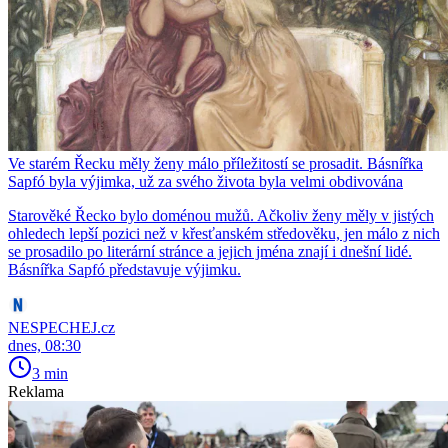
Ve starém Řecku měly ženy málo příležitostí se prosadit. Básnířka
Sapfó byla výjimka, už za svého života byla velmi obdivována
Starověké Řecko bylo doménou mužů. Ačkoliv ženy měly v jistých
ohledech lepší pozici než v křesťanském středověku, jen málo z nich
se prosadilo po literární stránce a jejich jména znají i dnešní lidé.
Básnířka Sapfó představuje výjimku.
NESPECHEJ.cz
dnes, 08:30
3 min
Reklama