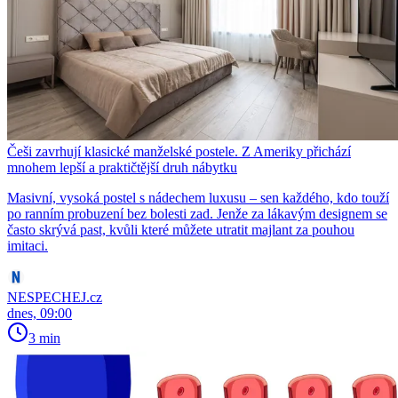
Češi zavrhují klasické manželské postele. Z Ameriky přichází
mnohem lepší a praktičtější druh nábytku
Masivní, vysoká postel s nádechem luxusu – sen každého, kdo touží
po ranním probuzení bez bolesti zad. Jenže za lákavým designem se
často skrývá past, kvůli které můžete utratit majlant za pouhou
imitaci.
NESPECHEJ.cz
dnes, 09:00
3 min