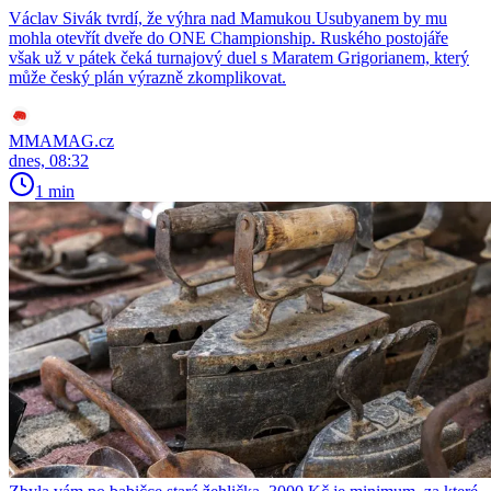
Václav Sivák tvrdí, že výhra nad Mamukou Usubyanem by mu
mohla otevřít dveře do ONE Championship. Ruského postojáře
však už v pátek čeká turnajový duel s Maratem Grigorianem, který
může český plán výrazně zkomplikovat.
MMAMAG.cz
dnes, 08:32
1 min