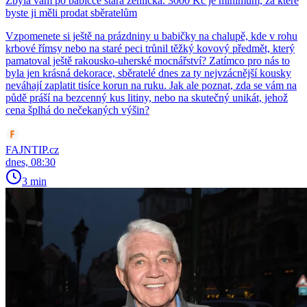
Zbyla vám po babičce stará žehlička. 3000 Kč je minimum, za které
byste ji měli prodat sběratelům
Vzpomenete si ještě na prázdniny u babičky na chalupě, kde v rohu
krbové římsy nebo na staré peci trůnil těžký kovový předmět, který
pamatoval ještě rakousko-uherské mocnářství? Zatímco pro nás to
byla jen krásná dekorace, sběratelé dnes za ty nejvzácnější kousky
neváhají zaplatit tisíce korun na ruku. Jak ale poznat, zda se vám na
půdě práší na bezcenný kus litiny, nebo na skutečný unikát, jehož
cena šplhá do nečekaných výšin?
FAJNTIP.cz
dnes, 08:30
3 min