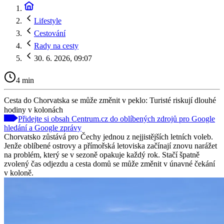
Lifestyle
Cestování
Rady na cesty
30. 6. 2026, 09:07
4 min
Cesta do Chorvatska se může změnit v peklo: Turisté riskují dlouhé
hodiny v kolonách
Přidejte si obsah Centrum.cz do oblíbených zdrojů pro Google
hledání a Google zprávy
Chorvatsko zůstává pro Čechy jednou z nejjistějších letních voleb.
Jenže oblíbené ostrovy a přímořská letoviska začínají znovu narážet
na problém, který se v sezoně opakuje každý rok. Stačí špatně
zvolený čas odjezdu a cesta domů se může změnit v únavné čekání
v koloně.