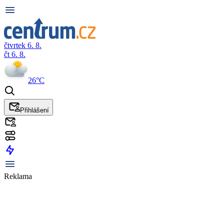
čtvrtek 6. 8.
čt 6. 8.
26°C
Přihlášení
Reklama