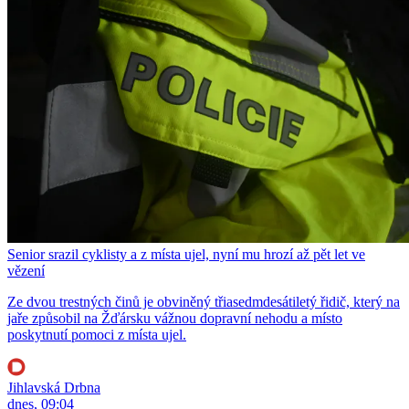
Senior srazil cyklisty a z místa ujel, nyní mu hrozí až pět let ve
vězení
Ze dvou trestných činů je obviněný třiasedmdesátiletý řidič, který na
jaře způsobil na Žďársku vážnou dopravní nehodu a místo
poskytnutí pomoci z místa ujel.
Jihlavská Drbna
dnes, 09:04