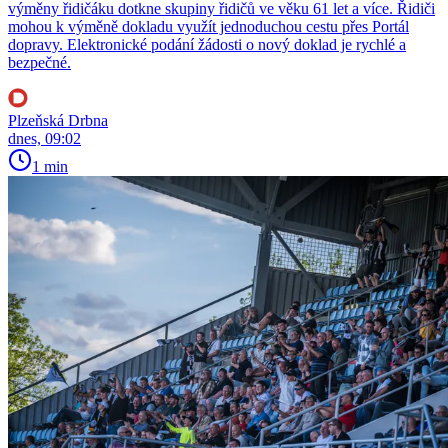
výměny řidičáku dotkne skupiny řidičů ve věku 61 let a více. Řidiči
mohou k výměně dokladu využít jednoduchou cestu přes Portál
dopravy. Elektronické podání žádosti o nový doklad je rychlé a
bezpečné.
Plzeňská Drbna
dnes, 09:02
1 min