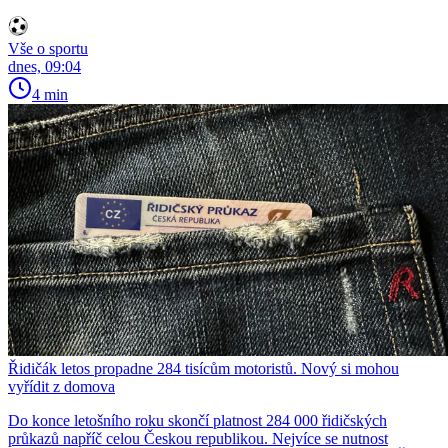
Vše o sportu
dnes, 09:04
4 min
Řidičák letos propadne 284 tisícům motoristů. Nový si mohou
vyřídit z domova
Do konce letošního roku skončí platnost 284 000 řidičských
průkazů napříč celou Českou republikou. Nejvíce se nutnost