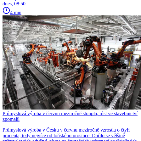
dnes, 08:50
4 min
Průmyslová výroba v červnu meziročně stoupla, růst ve stavebnictví
zpomalil
Průmyslová výroba v Česku v červnu meziročně vzrostla o čtyři
procenta, tedy nejvíce od loňského prosince. Dařilo se většině