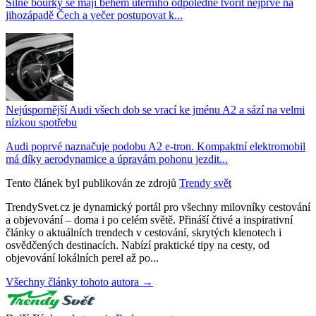
Silné bouřky se mají během úterního odpoledne tvořit nejprve na
jihozápadě Čech a večer postupovat k...
Nejúspornější Audi všech dob se vrací ke jménu A2 a sází na velmi
nízkou spotřebu
Audi poprvé naznačuje podobu A2 e-tron. Kompaktní elektromobil
má díky aerodynamice a úpravám pohonu jezdit...
Tento článek byl publikován ze zdrojů
Trendy svět
TrendySvet.cz je dynamický portál pro všechny milovníky cestování
a objevování – doma i po celém světě. Přináší čtivé a inspirativní
články o aktuálních trendech v cestování, skrytých klenotech i
osvědčených destinacích. Nabízí praktické tipy na cesty, od
objevování lokálních perel až po...
Všechny články tohoto autora →