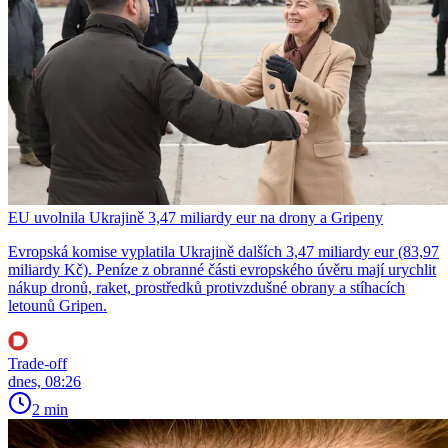
EU uvolnila Ukrajině 3,47 miliardy eur na drony a Gripeny
Evropská komise vyplatila Ukrajině dalších 3,47 miliardy eur (83,97
miliardy Kč). Peníze z obranné části evropského úvěru mají urychlit
nákup dronů, raket, prostředků protivzdušné obrany a stíhacích
letounů Gripen.
Trade-off
dnes, 08:26
2 min