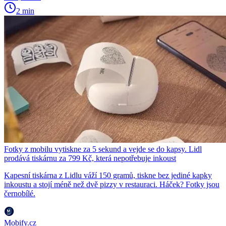
2 min
Fotky z mobilu vytiskne za 5 sekund a vejde se do kapsy. Lidl
prodává tiskárnu za 799 Kč, která nepotřebuje inkoust
Kapesní tiskárna z Lidlu váží 150 gramů, tiskne bez jediné kapky
inkoustu a stojí méně než dvě pizzy v restauraci. Háček? Fotky jsou
černobílé.
Mobify.cz