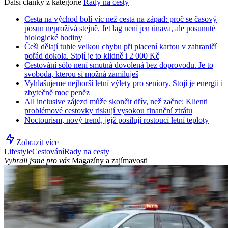
Další články z kategorie
Rady na cesty
Cesta na východ bolí víc než cesta na západ: proč se časový
posun neprožívá stejně. Jet lag není jen únava, ale posunuté
biologické hodiny
Češi dělají tuhle velkou chybu při placení kartou v zahraničí
pořád dokola. Stojí je to klidně i 2 000 Kč
Cestování sólo není smutná dovolená bez doprovodu. Je to
svoboda, kterou si možná zamiluješ
Vyhlašujeme nejhorší letní výlety pro seniory. Stojí je energii i
zbytečně moc peněz
All inclusive zájezd může skončit dřív, než začne: Klienti
problémové cestovky riskují vysokou finanční ztrátu
Noctourism, nový trend, jejž posilují rostoucí letní teploty
Zobrazit více
Lifestyle
Cestování
Rady na cesty
Vybrali jsme pro vás
Magazíny a zajímavosti