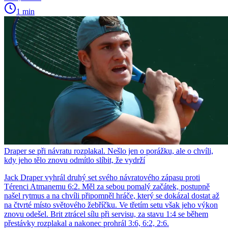
1 min
Draper se při návratu rozplakal. Nešlo jen o porážku, ale o chvíli,
kdy jeho tělo znovu odmítlo slíbit, že vydrží
Jack Draper vyhrál druhý set svého návratového zápasu proti
Térenci Atmanemu 6:2. Měl za sebou pomalý začátek, postupně
našel rytmus a na chvíli připomněl hráče, který se dokázal dostat až
na čtvrté místo světového žebříčku. Ve třetím setu však jeho výkon
znovu odešel. Brit ztrácel sílu při servisu, za stavu 1:4 se během
přestávky rozplakal a nakonec prohrál 3:6, 6:2, 2:6.