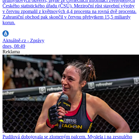
průmyslových odvětví, plyne ze čtvrtečních informací zveřejněných
Českého statistického úřadu (ČSÚ). Meziroční růst stavební výroby
v červnu zpomalil z květnových 4,4 procenta na rovná dvě procenta.
Zahraniční obchod pak skončil v červnu přebytkem 15,5 miliardy
korun.
Aktuálně.cz - Zprávy
dnes, 08:49
Reklama
Pudilová dobojovala se zlomeným palcem. Myslela i na zesnulého