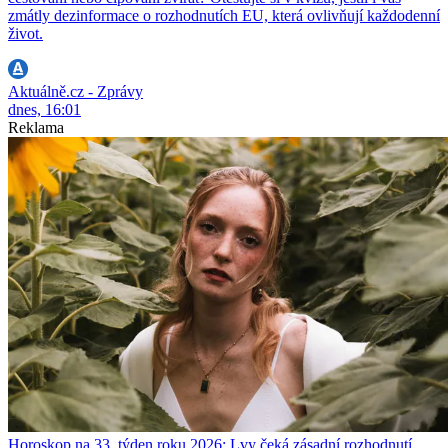
zmátly dezinformace o rozhodnutích EU, která ovlivňují každodenní
život.
Aktuálně.cz - Zprávy
dnes, 16:01
Reklama
Horoskop na 33. týden roku 2026: Lvy čeká zásadní rozhodnutí,