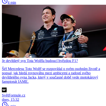
4 min
Je devítiletý syn Tota Wolffa budoucí hvězdou F1?
Šéf Mercedesu Toto Wolff se rozpovídal o svém osobním životě a
popsal, jak hledá rovnováhu mezi ambicemi a radostí svého
devítiletého syna Jacka, který v současné době vede motokárový
šampionát IAME.
SvětFormule.cz
dnes, 15:32