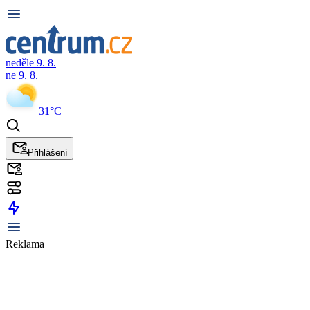
neděle 9. 8.
ne 9. 8.
31°C
Přihlášení
Reklama