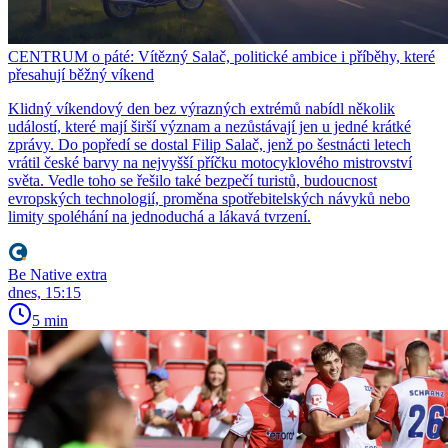
CENTRUM o páté: Vítězný Salač, politické ambice i příběhy, které
přesahují běžný víkend
Klidný víkendový den bez výrazných extrémů nabídl několik
událostí, které mají širší význam a nezůstávají jen u jedné krátké
zprávy. Do popředí se dostal Filip Salač, jenž po šestnácti letech
vrátil české barvy na nejvyšší příčku motocyklového mistrovství
světa. Vedle toho se řešilo také bezpečí turistů, budoucnost
evropských technologií, proměna spotřebitelských návyků nebo
limity spoléhání na jednoduchá a lákavá tvrzení.
Be Native extra
dnes, 15:15
5 min