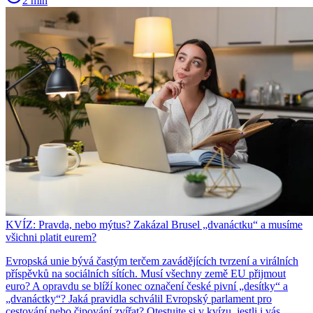
2 min
KVÍZ: Pravda, nebo mýtus? Zakázal Brusel „dvanáctku“ a musíme
všichni platit eurem?
Evropská unie bývá častým terčem zavádějících tvrzení a virálních
příspěvků na sociálních sítích. Musí všechny země EU přijmout
euro? A opravdu se blíží konec označení české pivní „desítky“ a
„dvanáctky“? Jaká pravidla schválil Evropský parlament pro
cestování nebo čipování zvířat? Otestujte si v kvízu, jestli i vás