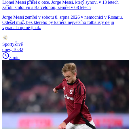
Lionel Messi přišel o otce. Jorge Messi, který synovi v 13 letech
zařídil smlouvu s Barcelonou, zemřel v 68 letech
Jorge Messi zemřel v sobotu 8. srpna 2026 v nemocnici v Rosariu.
Odešel muž, bez kterého by kariéra největšího fotbalisty dějin
vypadala úplně jinak.
SportyŽivě
dnes, 16:32
3 min