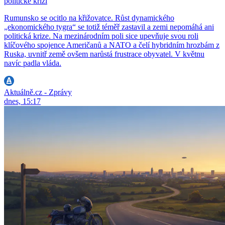
politické krizi
Rumunsko se ocitlo na křižovatce. Růst dynamického
„ekonomického tygra“ se totiž téměř zastavil a zemi nepomáhá ani
politická krize. Na mezinárodním poli sice upevňuje svou roli
klíčového spojence Američanů a NATO a čelí hybridním hrozbám z
Ruska, uvnitř země ovšem narůstá frustrace obyvatel. V květnu
navíc padla vláda.
Aktuálně.cz - Zprávy
dnes, 15:17