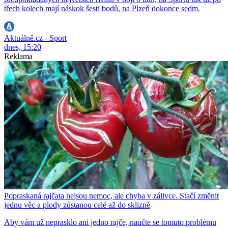
třech kolech mají náskok šesti bodů, na Plzeň dokonce sedm.
Aktuálně.cz - Sport
dnes, 15:20
Reklama
Popraskaná rajčata nejsou nemoc, ale chyba v zálivce. Stačí změnit
jednu věc a plody zůstanou celé až do sklizně
Aby vám už neprasklo ani jedno rajče, naučte se tomuto problému