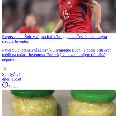
Reprezentant Šulc v zájmu italského giganta. Českého kanonýra
sleduje Juventus
Pavel Šulc, ofenzivní záložník Olympique Lyon, je podle britských
médií na radaru Juventusu. Turínský klub zatím zájem oficiálně
nepotvrdil.
SportyŽivě
dnes, 15:58
4 min