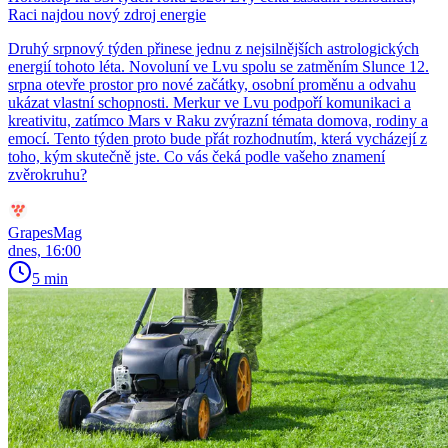
Raci najdou nový zdroj energie
Druhý srpnový týden přinese jednu z nejsilnějších astrologických
energií tohoto léta. Novoluní ve Lvu spolu se zatměním Slunce 12.
srpna otevře prostor pro nové začátky, osobní proměnu a odvahu
ukázat vlastní schopnosti. Merkur ve Lvu podpoří komunikaci a
kreativitu, zatímco Mars v Raku zvýrazní témata domova, rodiny a
emocí. Tento týden proto bude přát rozhodnutím, která vycházejí z
toho, kým skutečně jste. Co vás čeká podle vašeho znamení
zvěrokruhu?
GrapesMag
dnes, 16:00
5 min