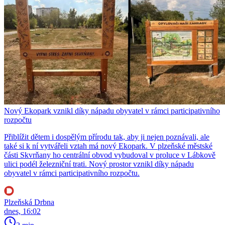
Nový Ekopark vznikl díky nápadu obyvatel v rámci participativního
rozpočtu
Přiblížit dětem i dospělým přírodu tak, aby ji nejen poznávali, ale
také si k ní vytvářeli vztah má nový Ekopark. V plzeňské městské
části Skvrňany ho centrální obvod vybudoval v proluce v Lábkově
ulici podél železniční trati. Nový prostor vznikl díky nápadu
obyvatel v rámci participativního rozpočtu.
Plzeňská Drbna
dnes, 16:02