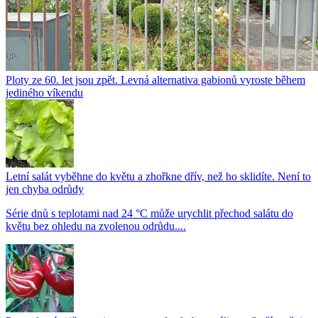
Ploty ze 60. let jsou zpět. Levná alternativa gabionů vyroste během
jediného víkendu
Letní salát vyběhne do květu a zhořkne dřív, než ho sklidíte. Není to
jen chyba odrůdy
Série dnů s teplotami nad 24 °C může urychlit přechod salátu do
květu bez ohledu na zvolenou odrůdu....