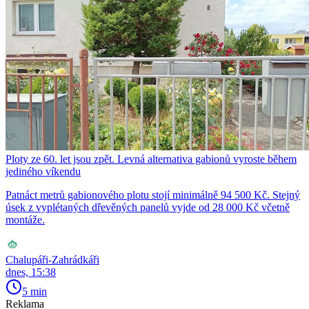
Ploty ze 60. let jsou zpět. Levná alternativa gabionů vyroste během
jediného víkendu
Patnáct metrů gabionového plotu stojí minimálně 94 500 Kč. Stejný
úsek z vyplétaných dřevěných panelů vyjde od 28 000 Kč včetně
montáže.
Chalupáři-Zahrádkáři
dnes, 15:38
5 min
Reklama