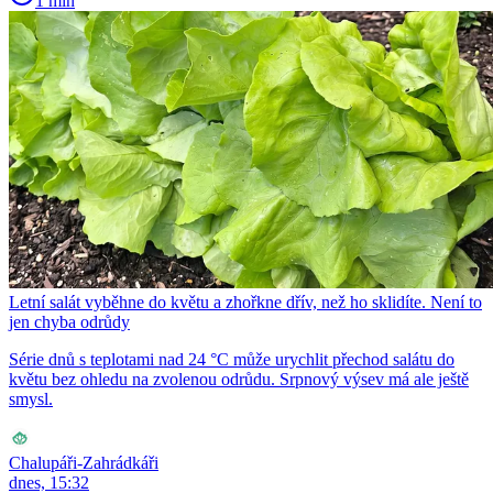
1 min
Letní salát vyběhne do květu a zhořkne dřív, než ho sklidíte. Není to
jen chyba odrůdy
Série dnů s teplotami nad 24 °C může urychlit přechod salátu do
květu bez ohledu na zvolenou odrůdu. Srpnový výsev má ale ještě
smysl.
Chalupáři-Zahrádkáři
dnes, 15:32