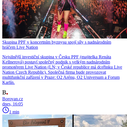
Skupina PPF v koncertním byznysu spojí síly s nadnárodním
hráčem Live Nation
Nejsilnější investiční skupina v Česku PPF (majitelka Renáta
Kellnerová) postaví společný podnik s velkým nadnárodním
promotérem Live Nation (LN; v České republice má dceřinku Live
Nation Czech Republic). Společná firma bude provozovat
multifunkční zařízení v Praze: O2 Arénu, O2 Universum a Forum
Karlín.
Borovan.cz
dnes, 16:05
1 min