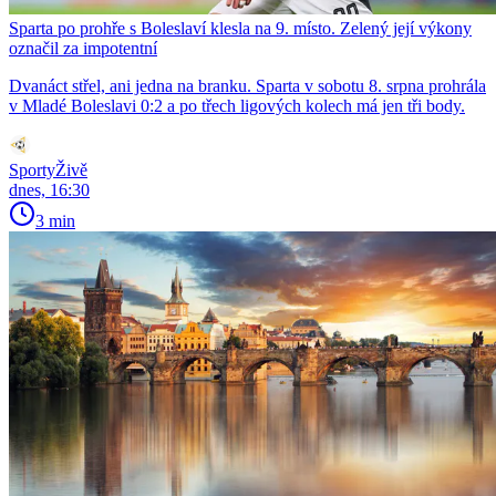
Sparta po prohře s Boleslaví klesla na 9. místo. Zelený její výkony
označil za impotentní
Dvanáct střel, ani jedna na branku. Sparta v sobotu 8. srpna prohrála
v Mladé Boleslavi 0:2 a po třech ligových kolech má jen tři body.
SportyŽivě
dnes, 16:30
3 min