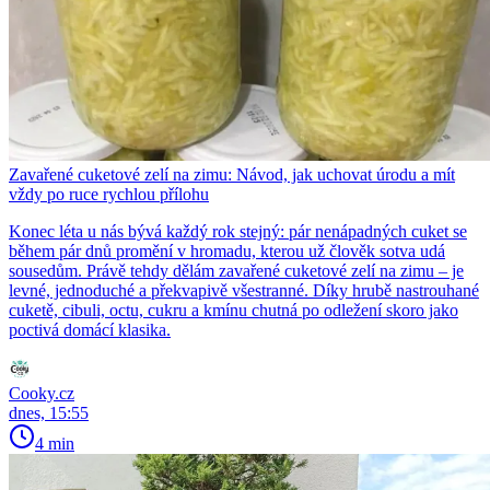
Zavařené cuketové zelí na zimu: Návod, jak uchovat úrodu a mít
vždy po ruce rychlou přílohu
Konec léta u nás bývá každý rok stejný: pár nenápadných cuket se
během pár dnů promění v hromadu, kterou už člověk sotva udá
sousedům. Právě tehdy dělám zavařené cuketové zelí na zimu – je
levné, jednoduché a překvapivě všestranné. Díky hrubě nastrouhané
cuketě, cibuli, octu, cukru a kmínu chutná po odležení skoro jako
poctivá domácí klasika.
Cooky.cz
dnes, 15:55
4 min