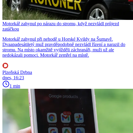
Motorkář zahynul po nárazu do stromu, když nezvládl průjezd
zatáčkou
Motorkář zahynul při nehodě u Horské Kvildy na Šumavě.
Dvaapadesátiletý muž pravděpodobně nezvládl řízení a narazil do
stromu. Na místo okamžitě vyjížděli záchranáři, muži už ale
nedokázali pomoci. Motorkář zemřel na místě.
Plzeňská Drbna
dnes, 16:23
1 min