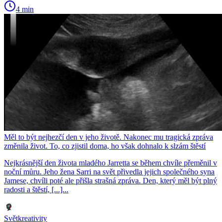
4 min
Měl to být nejhezčí den v jeho životě. Nakonec mu tragická zpráva
změnila život. To, co zjistil doma, ho však dohnalo k slzám štěstí
Nejkrásnější den života mladého Jarretta se během chvíle přeměnil v
noční můru. Jeho žena Sarri na svět přivedla jejich společného syna
Jamese, chvíli poté ale přišla strašná zpráva. Den, který měl být plný
radosti a štěstí, [...]...
Světkreativity