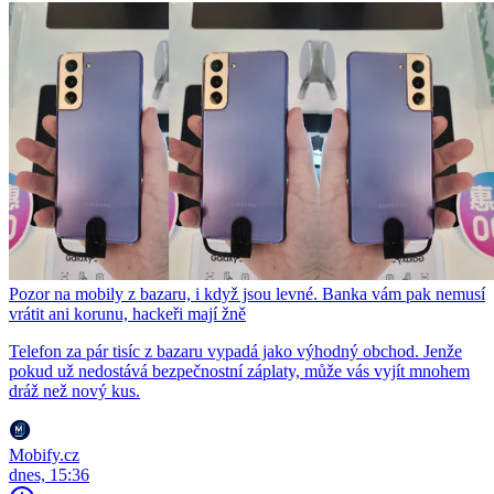
Pozor na mobily z bazaru, i když jsou levné. Banka vám pak nemusí
vrátit ani korunu, hackeři mají žně
Telefon za pár tisíc z bazaru vypadá jako výhodný obchod. Jenže
pokud už nedostává bezpečnostní záplaty, může vás vyjít mnohem
dráž než nový kus.
Mobify.cz
dnes, 15:36