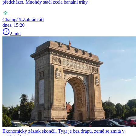
předcházet. Mnohdy stačí zcela banální triky.
Chalupáři-Zahrádkáři
dnes, 15:20
2 min
Ekonomický zázrak skončil. Tygr je bez drápů, země se zmítá v