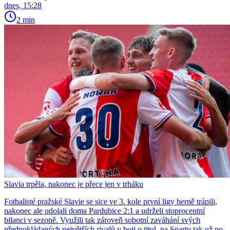
dnes, 15:28
2 min
Slavia trpěla, nakonec je přece jen v trháku
Fotbalisté pražské Slavie se sice ve 3. kole první ligy herně trápili,
nakonec ale udolali doma Pardubice 2:1 a udrželi stoprocentní
bilanci v sezoně. Využili tak zároveň sobotní zaváhání svých
předpokládaných největších rivalů v boji o titul, na Spartu tak už po