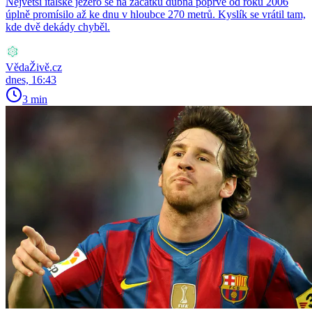
Největší italské jezero se na začátku dubna poprvé od roku 2006
úplně promísilo až ke dnu v hloubce 270 metrů. Kyslík se vrátil tam,
kde dvě dekády chyběl.
VědaŽivě.cz
dnes, 16:43
3 min