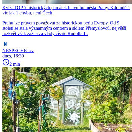
Kvíz: TOP 5 historických památek hlavního města Prahy. Kdo udělá
víc jak 1 chybu, není Čech
Prahu lze právem považovat za historickou perlu Evropy. Od 9.
století se stala významným centrem a sídlem Přemyslovců, největší
rozkvět však zažila za vlády císaře Rudolfa II.
NESPECHEJ.cz
dnes, 16:30
2 min