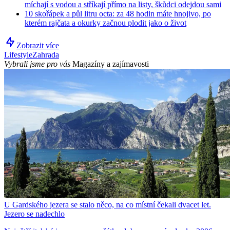
míchají s vodou a stříkají přímo na listy, škůdci odejdou sami
10 skořápek a půl litru octa: za 48 hodin máte hnojivo, po
kterém rajčata a okurky začnou plodit jako o život
Zobrazit více
Lifestyle
Zahrada
Vybrali jsme pro vás
Magazíny a zajímavosti
U Gardského jezera se stalo něco, na co místní čekali dvacet let.
Jezero se nadechlo