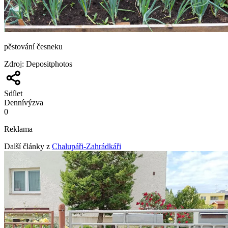
pěstování česneku
Zdroj
:
Depositphotos
Sdílet
Denní
výzva
0
Reklama
Další články z
Chalupáři-Zahrádkáři