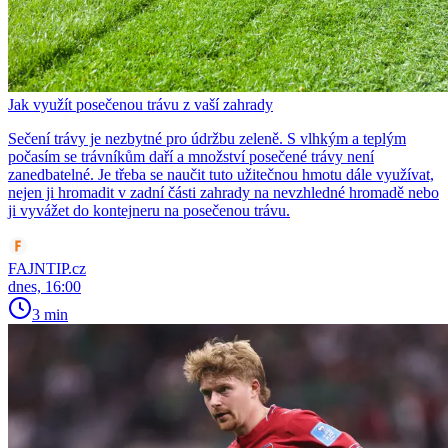
Jak využít posečenou trávu z vaší zahrady
Sečení trávy je nezbytné pro údržbu zeleně. S vlhkým a teplým
počasím se trávníkům daří a množství posečené trávy není
zanedbatelné. Je třeba se naučit tuto užitečnou hmotu dále využívat,
nejen ji hromadit v zadní části zahrady na nevzhledné hromadě nebo
ji vyvážet do kontejneru na posečenou trávu.
FAJNTIP.cz
dnes, 16:00
3 min