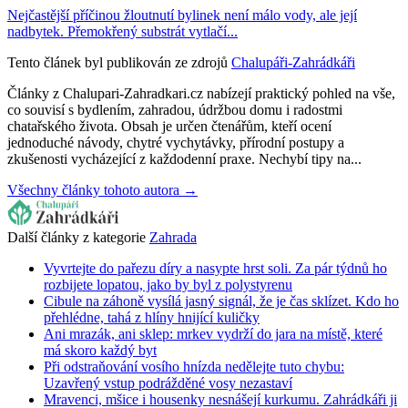
Nejčastější příčinou žloutnutí bylinek není málo vody, ale její
nadbytek. Přemokřený substrát vytlačí...
Tento článek byl publikován ze zdrojů
Chalupáři-Zahrádkáři
Články z Chalupari-Zahradkari.cz nabízejí praktický pohled na vše,
co souvisí s bydlením, zahradou, údržbou domu i radostmi
chatařského života. Obsah je určen čtenářům, kteří ocení
jednoduché návody, chytré vychytávky, přírodní postupy a
zkušenosti vycházející z každodenní praxe. Nechybí tipy na...
Všechny články tohoto autora →
Další články z kategorie
Zahrada
Vyvrtejte do pařezu díry a nasypte hrst soli. Za pár týdnů ho
rozbijete lopatou, jako by byl z polystyrenu
Cibule na záhoně vysílá jasný signál, že je čas sklízet. Kdo ho
přehlédne, tahá z hlíny hnijící kuličky
Ani mrazák, ani sklep: mrkev vydrží do jara na místě, které
má skoro každý byt
Při odstraňování vosího hnízda nedělejte tuto chybu:
Uzavřený vstup podrážděné vosy nezastaví
Mravenci, mšice i housenky nesnášejí kurkumu. Zahrádkáři ji