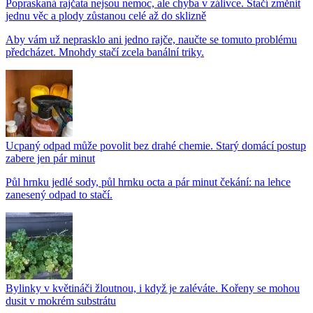
Popraskaná rajčata nejsou nemoc, ale chyba v zálivce. Stačí změnit
jednu věc a plody zůstanou celé až do sklizně
Aby vám už neprasklo ani jedno rajče, naučte se tomuto problému
předcházet. Mnohdy stačí zcela banální triky.
Ucpaný odpad může povolit bez drahé chemie. Starý domácí postup
zabere jen pár minut
Půl hrnku jedlé sody, půl hrnku octa a pár minut čekání: na lehce
zanesený odpad to stačí.
Bylinky v květináči žloutnou, i když je zaléváte. Kořeny se mohou
dusit v mokrém substrátu