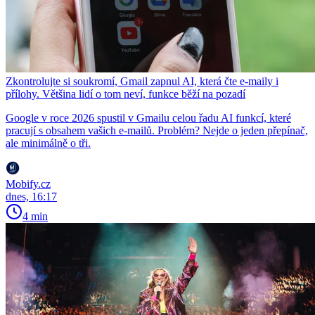
Zkontrolujte si soukromí, Gmail zapnul AI, která čte e-maily i
přílohy. Většina lidí o tom neví, funkce běží na pozadí
Google v roce 2026 spustil v Gmailu celou řadu AI funkcí, které
pracují s obsahem vašich e-mailů. Problém? Nejde o jeden přepínač,
ale minimálně o tři.
Mobify.cz
dnes, 16:17
4 min