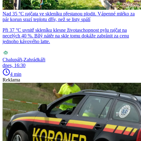
Nad 35 °C rajčata ve skleníku přestanou plodit. Vápenné mléko za
pár korun srazí teplotu dřív, než se listy spálí
Při 37 °C uvnitř skleníku klesne životaschopnost pylu rajčat na
necelých 40 %. Bílý nátěr na skle tomu dokáže zabránit za cenu
jednoho kávového latte.
Chalupáři-Zahrádkáři
dnes, 16:30
4 min
Reklama