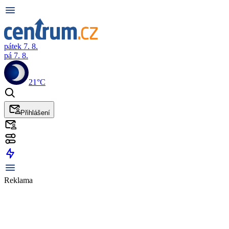
pátek 7. 8.
pá 7. 8.
21°C
Přihlášení
Reklama