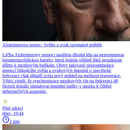
Alzheimerova nemoc: Světlo a zvuk zpomalují průběh
Léčba Alzheimerovy nemoci narážela dlouhá léta na neprostupnou
hematoencefalickou bariéru, která bránila většině léků proniknout
přímo k mozkovým buňkám. Objev takzvané neurostimulace
pomocí blikajícího světla a zvukových impulsů o specifické
frekvenci však přináší zcela nový pohled na možnost regenerace.
Vědci zjistili, že synchronizace mozkových vln na frekvenci 40
Hertzů dokáže stimulovat imunitní buňky v mozku k čištění
nebezpečných usazenin.
Plné zdraví
dnes, 19:44
2 min