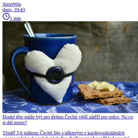
SportWin
dnes, 19:43
1 min
Horké léto může být pro třetinu Čechů větší zátěží pro srdce. Na co
si dát pozor?
Téměř 3,6 milionu Čechů žije s některým z kardiovaskulárních