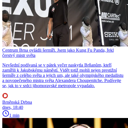
Centrum Brna ovládli šermíři. Jsem jako Kung Fu Panda, řekl
čerstvý mistr světa
Nevšední podívaná se v pátek večer naskytla Brňanům, kteří
zamířili k Jakubskému náměstí. Vidět totiž mohli nejen prestižní
šermíře z celého světa a jejich um, ale také olympijského medailistu
a novopečeného mistra světa Alexandera Choupenitche. Podívejte
se, jak to v srdci jihomoravské metropole vypadalo.
Brněnská Drbna
dnes, 18:40
1 min