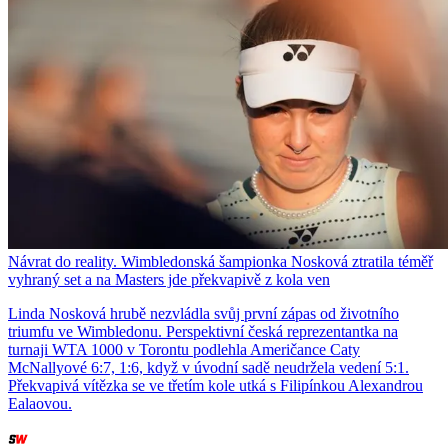
Návrat do reality. Wimbledonská šampionka Nosková ztratila téměř
vyhraný set a na Masters jde překvapivě z kola ven
Linda Nosková hrubě nezvládla svůj první zápas od životního
triumfu ve Wimbledonu. Perspektivní česká reprezentantka na
turnaji WTA 1000 v Torontu podlehla Američance Caty
McNallyové 6:7, 1:6, když v úvodní sadě neudržela vedení 5:1.
Překvapivá vítězka se ve třetím kole utká s Filipínkou Alexandrou
Ealaovou.