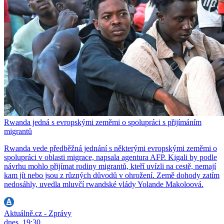
Rwanda jedná s evropskými zeměmi o spolupráci s přijímáním
migrantů
Rwanda vede předběžná jednání s některými evropskými zeměmi o
spolupráci v oblasti migrace, napsala agentura AFP. Kigali by podle
návrhu mohlo přijímat rodiny migrantů, kteří uvízli na cestě, nemají
kam jít nebo jsou z různých důvodů v ohrožení. Země dohody zatím
nedosáhly, uvedla mluvčí rwandské vlády Yolande Makoloová.
Aktuálně.cz - Zprávy
dnes, 19:30