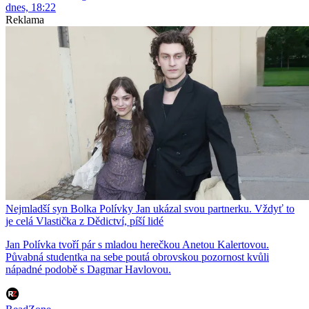
dnes, 18:22
Reklama
Nejmladší syn Bolka Polívky Jan ukázal svou partnerku. Vždyť to
je celá Vlastička z Dědictví, píší lidé
Jan Polívka tvoří pár s mladou herečkou Anetou Kalertovou.
Půvabná studentka na sebe poutá obrovskou pozornost kvůli
nápadné podobě s Dagmar Havlovou.