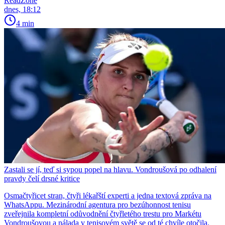
ReadZone
dnes, 18:12
4 min
Zastali se jí, teď si sypou popel na hlavu. Vondroušová po odhalení
pravdy čelí drsné kritice
Osmačtyřicet stran, čtyři lékařští experti a jedna textová zpráva na
WhatsAppu. Mezinárodní agentura pro bezúhonnost tenisu
zveřejnila kompletní odůvodnění čtyřletého trestu pro Markétu
Vondroušovou a nálada v tenisovém světě se od té chvíle otočila.