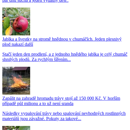
pár dnů sucha a jeden vydatný déšť.
Jablka a švestky na stromě hnědnou v chumáčích. Jeden plesnivý
plod nakazí další
Stačí jeden den prodlení, a z jednoho hnědého jablka je celý chumáč
shnilých plodů. Za rychlým šířením...
Zapálit na zahradě hromadu trávy stojí až 150 000 Kč. V horším
případě půl milionu a to už není sranda
Následky vypalování trávy nebo spalování nevhodných rostlinných
materiálů jsou závažné. Pokuty za takové...