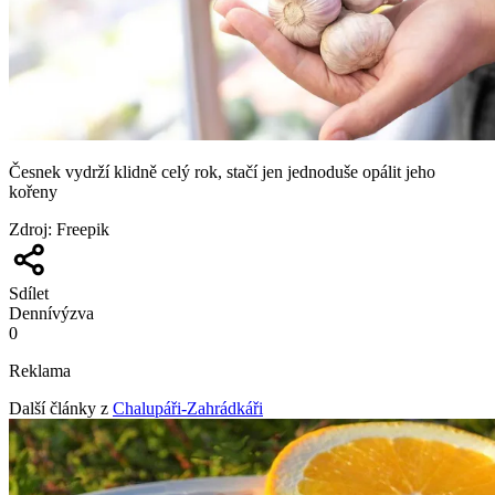
Česnek vydrží klidně celý rok, stačí jen jednoduše opálit jeho
kořeny
Zdroj
:
Freepik
Sdílet
Denní
výzva
0
Reklama
Další články z
Chalupáři-Zahrádkáři