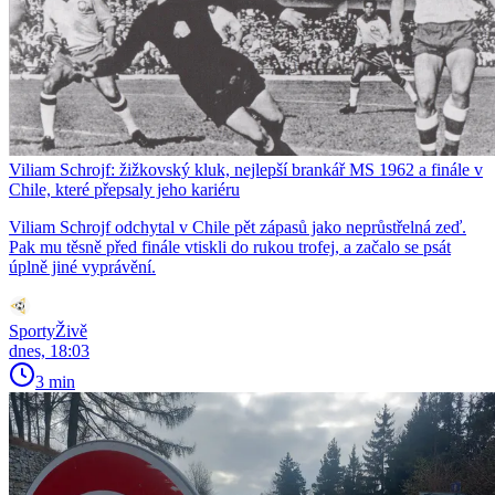
Viliam Schrojf: žižkovský kluk, nejlepší brankář MS 1962 a finále v
Chile, které přepsaly jeho kariéru
Viliam Schrojf odchytal v Chile pět zápasů jako neprůstřelná zeď.
Pak mu těsně před finále vtiskli do rukou trofej, a začalo se psát
úplně jiné vyprávění.
SportyŽivě
dnes, 18:03
3 min