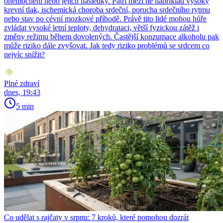
onemocnění nebo jejich následky. Patří mezi ně například vysoký
krevní tlak, ischemická choroba srdeční, porucha srdečního rytmu
nebo stav po cévní mozkové příhodě. Právě tito lidé mohou hůře
zvládat vysoké letní teploty, dehydrataci, větší fyzickou zátěž i
změny režimu během dovolených. Častější konzumace alkoholu pak
může riziko dále zvyšovat. Jak tedy riziko problémů se srdcem co
nejvíc snížit?
Plné zdraví
dnes, 19:43
5 min
Co udělat s rajčaty v srpnu: 7 kroků, které pomohou dozrát