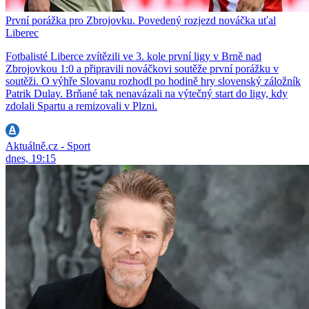
První porážka pro Zbrojovku. Povedený rozjezd nováčka uťal
Liberec
Fotbalisté Liberce zvítězili ve 3. kole první ligy v Brně nad
Zbrojovkou 1:0 a připravili nováčkovi soutěže první porážku v
soutěži. O výhře Slovanu rozhodl po hodině hry slovenský záložník
Patrik Dulay. Brňané tak nenavázali na výtečný start do ligy, kdy
zdolali Spartu a remizovali v Plzni.
Aktuálně.cz - Sport
dnes, 19:15