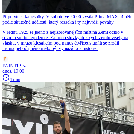
Připravte si kapesníky. V sobotu ve 20:00 vysílá Prima MAX příběh
podle skutečné události, který rozseká i ty nejtvrdší povahy
V lednu 1925 se jedno z nejizolovanějších míst na Zemi ocitlo v
sevření smrtící epidemie. Zatímco stovky dětských životů visely na
vlásku, v mrazu klesajícím pod minus čtyřicet stupňů se zrodil
hrdina, jehož jméno mělo být vymazáno z historie.
FAJNTIP.cz
dnes, 19:00
4 min