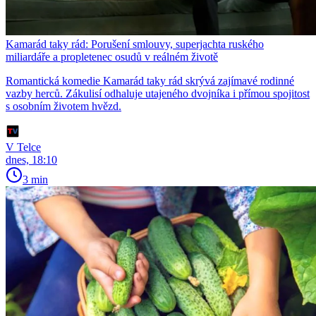
Kamarád taky rád: Porušení smlouvy, superjachta ruského
miliardáře a propletenec osudů v reálném životě
Romantická komedie Kamarád taky rád skrývá zajímavé rodinné
vazby herců. Zákulisí odhaluje utajeného dvojníka i přímou spojitost
s osobním životem hvězd.
V Telce
dnes, 18:10
3 min