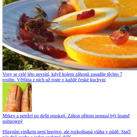
Vosy se celé léto nevrátí, když kolem záhonů zasadíte těchto 7
rostlin. Většina z nich už roste v každé české kuchyni
Mrkev a petržel po dešti praskají. Záhon přitom nemusí být špatně
pohnojený
Hlavním viníkem není hnojivo, ale rozkolísaná vláha v půdě. Stačí