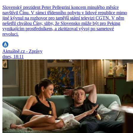
Slovenský prezident Peter Pellegrini koncem minulého měsíce
navštívil Čínu. V rámci třídenního pobytu v lidové republice mimo
jiné kývnul na rozhovor pro tamější státní televizi CGTN. V něm
nešetřil chválou Číny, sliby, že Slovensko může být pro Peking
vynikajícím prostředníkem, a zkritizoval vývoj po sametové
revoluci.
Aktuálně.cz - Zprávy
dnes, 18:11