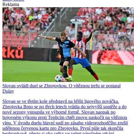
Reklama
Slovan ovládl duel se Zbrojovkou. O vítěznou trefu se postaral
Dulay
Slovan se ve třetím kole představil na hřišti ligového nováčka.
Zbrojovka Brno se po třech letech vrátila do nejvyšší soutěže a do
nové sezony vstoupila ve výborné formě. Slovan naopak po
bojovném výkonu proti Teplicím chtěl znovu naskočit na vítěznou
vlnu. V úvodu duelu hlavní sudí po zásahu videorozhodčího zrušil
udělenou červenou kartu pro Zbrojovku. První půle tak skončila
bezbrankově, přesto si oba celky ve velmi náročném utkání