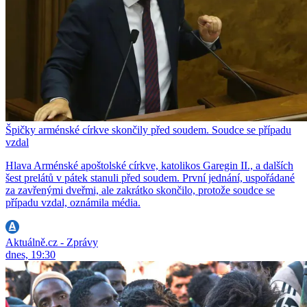
Špičky arménské církve skončily před soudem. Soudce se případu
vzdal
Hlava Arménské apoštolské církve, katolikos Garegin II., a dalších
šest prelátů v pátek stanuli před soudem. První jednání, uspořádané
za zavřenými dveřmi, ale zakrátko skončilo, protože soudce se
případu vzdal, oznámila média.
Aktuálně.cz - Zprávy
dnes, 19:30