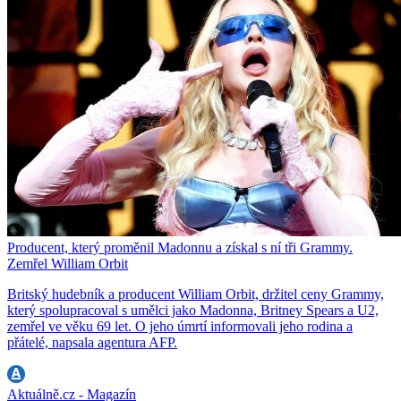
Producent, který proměnil Madonnu a získal s ní tři Grammy.
Zemřel William Orbit
Britský hudebník a producent William Orbit, držitel ceny Grammy,
který spolupracoval s umělci jako Madonna, Britney Spears a U2,
zemřel ve věku 69 let. O jeho úmrtí informovali jeho rodina a
přátelé, napsala agentura AFP.
Aktuálně.cz - Magazín