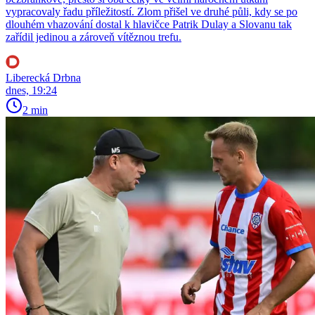
vypracovaly řadu příležitostí. Zlom přišel ve druhé půli, kdy se po
dlouhém vhazování dostal k hlavičce Patrik Dulay a Slovanu tak
zařídil jedinou a zároveň vítěznou trefu.
Liberecká Drbna
dnes, 19:24
2 min