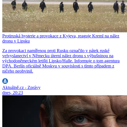
Protiruská hysterie a provokace z Kyjeva, reaguje Kreml na nález
dronu v Lipsku
Za provokaci namířenou proti Rusku označilo v pátek ruské
velvyslanectví v Německu úterní nález dronu s výbušninou na
východoněmeckém letišti Lipsko/Halle. Informuje o tom agentura
DPA. Berlín oficiálně Moskvu v souvislosti s tímto případem z
ničeho neobvinil.
Aktuálně.cz - Zprávy
dnes, 20:23