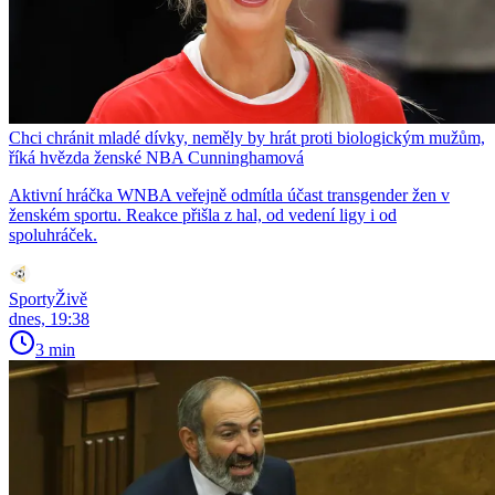
Chci chránit mladé dívky, neměly by hrát proti biologickým mužům,
říká hvězda ženské NBA Cunninghamová
Aktivní hráčka WNBA veřejně odmítla účast transgender žen v
ženském sportu. Reakce přišla z hal, od vedení ligy i od
spoluhráček.
SportyŽivě
dnes, 19:38
3 min