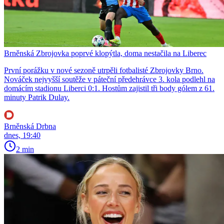
Brněnská Zbrojovka poprvé klopýtla, doma nestačila na Liberec
První porážku v nové sezoně utrpěli fotbalisté Zbrojovky Brno.
Nováček nejvyšší soutěže v páteční předehrávce 3. kola podlehl na
domácím stadionu Liberci 0:1. Hostům zajistil tři body gólem z 61.
minuty Patrik Dulay.
Brněnská Drbna
dnes, 19:40
2 min