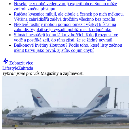
Nesekejte v době veder, varují experti obce. Sucho může
zmírnit změna přístupu
Rajčata kvasnice milují, ale cibule a česnek po nich měknou.
Většina zahrádkářů zalévá droždím všechno bez rozdílu
Některé rostliny mohou pomoci omezit výskyt klíšťat na
zahradě. Vyplatí se je vysadit poblíž míst k odpočinku
Slimáci nesnášejí jednu látku v hořčici. Kdo ji rozpustí ve
vodě a postříká zelí, do rána zjistí, že se žádný nevrátil
Balkonové květiny žloutnou? Podle toho, které listy začnou
měnit barvu jako první, zjistíte, co jim chybí
Zobrazit více
Lifestyle
Zahrada
Vybrali jsme pro vás
Magazíny a zajímavosti