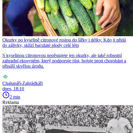
Okurky po kyselině citronové rostou do šířky i délky. Kdo ji přidá
do zálivky, sklízí baculaté plody celé léto
S kyselinou citronovou nepěstujete jen okurky, ale také robustní
zahradní ekosystém, který podporuje růst, bojuje proti chorobám a
přináší skvělou úrodu.
Chalupáři-Zahrádkáři
dnes, 18:10
2 min
Reklama