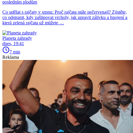
posledním plodům
Co udělat s rajčaty v srpnu: Proč rajčata stále nečervenají? Zjistěte,
co odstranit, kdy zaštipovat vrcholy, jak upravit zálivku a hnojení a
která zelená rajčata už můžete …
Planeta zahrady
dnes, 19:41
7 min
Reklama