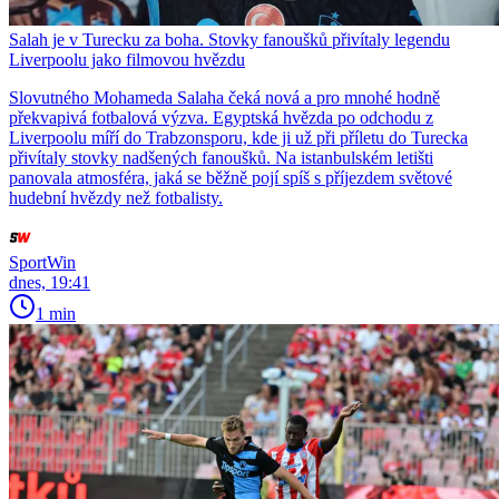
Salah je v Turecku za boha. Stovky fanoušků přivítaly legendu
Liverpoolu jako filmovou hvězdu
Slovutného Mohameda Salaha čeká nová a pro mnohé hodně
překvapivá fotbalová výzva. Egyptská hvězda po odchodu z
Liverpoolu míří do Trabzonsporu, kde ji už při příletu do Turecka
přivítaly stovky nadšených fanoušků. Na istanbulském letišti
panovala atmosféra, jaká se běžně pojí spíš s příjezdem světové
hudební hvězdy než fotbalisty.
SportWin
dnes, 19:41
1 min