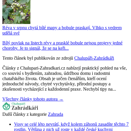
Réva v srpnu chytá bílé mapy a bobule praskají. Vlhko s vedrem
udělá své
Bílý povlak na listech révy a prasklé bobule nejsou projevy jedné
choroby. Je to signál, že se na keři...
Tento článek byl publikován ze zdrojů
Chalupáři-Zahrádkáři
Články z Chalupari-Zahradkari.cz nabízejí praktický pohled na vše,
co souvisí s bydlením, zahradou, údržbou domu i radostmi
chatařského života. Obsah je určen čtenářům, kteří ocení
jednoduché návody, chytré vychytávky, přírodní postupy a
zkušenosti vycházející z každodenní praxe. Nechybí tipy na...
Všechny články tohoto autora →
Další články z kategorie
Zahrada
Vosy se celé léto nevrátí, když kolem záhonů zasadíte těchto 7
rostlin. Většina z nich už roste v každé české kuchyni