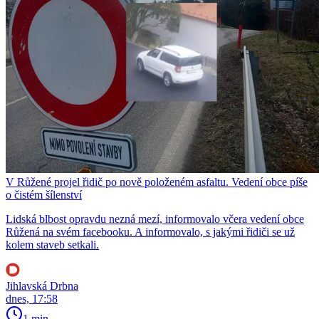
V Růžené projel řidič po nově položeném asfaltu. Vedení obce píše
o čistém šílenství
Lidská blbost opravdu nezná mezí, informovalo včera vedení obce
Růžená na svém facebooku. A informovalo, s jakými řidiči se už
kolem staveb setkali.
Jihlavská Drbna
dnes, 17:58
1 min