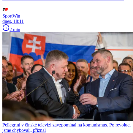
SportWin
dnes, 18:11
2 min
Pellegrini v čínské televizi zavzpomínal na komunismus. Po revoluci
jsme chybovali, přiznal