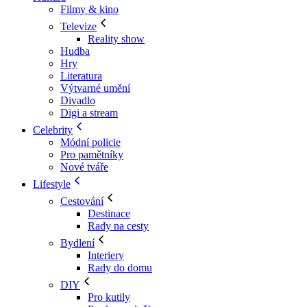
Filmy & kino
Televize
Reality show
Hudba
Hry
Literatura
Výtvarné umění
Divadlo
Digi a stream
Celebrity
Módní policie
Pro pamětníky
Nové tváře
Lifestyle
Cestování
Destinace
Rady na cesty
Bydlení
Interiery
Rady do domu
DIY
Pro kutily