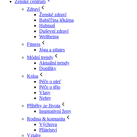
Ženské centrum
Zdraví
Ženské zdraví
Babiččina lékárna
Hubnutí
Duševní zdraví
Wellbeing
Fitness
Jóga a pilates
Módní trendy
Aktuální trendy
Doplňky
Krása
Péče o pleť
Péče o tělo
Vlasy
Nehty
Příběhy ze života
Inspirativní ženy
Rodina & komunita
Výchova
Přátelství
Vztahy