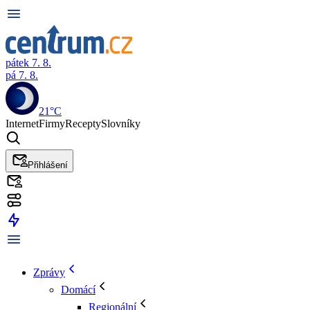
pátek 7. 8.
pá 7. 8.
21°C
Internet
Firmy
Recepty
Slovníky
Přihlášení
Zprávy
Domácí
Regionální