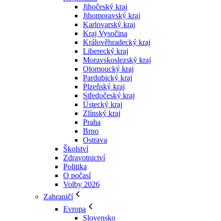
Jihočeský kraj
Jihomoravský kraj
Karlovarský kraj
Kraj Vysočina
Králověhradecký kraj
Liberecký kraj
Moravskoslezský kraj
Olomoucký kraj
Pardubický kraj
Plzeňský kraj
Středočeský kraj
Ústecký kraj
Zlínský kraj
Praha
Brno
Ostrava
Školství
Zdravotnictví
Politika
O počasí
Volby 2026
Zahraničí
Evropa
Slovensko