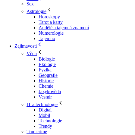
Sex
Astrologie
Horoskopy
Tarot a karty
Andělé a tajemná znamení
Numerologie
Tajemno
Zajímavosti
Věda
Biologie
Ekologie
Fyzika
Geografie
Historie
Chemie
Jazykověda
Vesmír
IT a technologie
Digital
Mobil
Technologie
Trendy
True crime