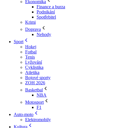
Ekonomika
Finance a burza
Podnikání
Spotřebitel
Krimi
Doprava
Nehody
Sport
Hokej
Fotbal
Tenis
Lyžování
Cyklistika
Atletika
Bojové sporty
ZOH 2026
Basketbal
NBA
Motosport
F1
Auto-moto
Elektromobily
Kultura