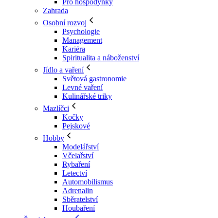
Pro hospodyňky
Zahrada
Osobní rozvoj
Psychologie
Management
Kariéra
Spiritualita a náboženství
Jídlo a vaření
Světová gastronomie
Levné vaření
Kulinářské triky
Mazlíčci
Kočky
Pejskové
Hobby
Modelářství
Včelařství
Rybaření
Letectví
Automobilismus
Adrenalin
Sběratelství
Houbaření