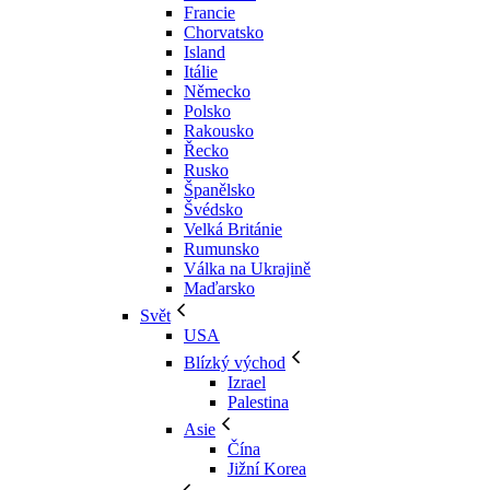
Francie
Chorvatsko
Island
Itálie
Německo
Polsko
Rakousko
Řecko
Rusko
Španělsko
Švédsko
Velká Británie
Rumunsko
Válka na Ukrajině
Maďarsko
Svět
USA
Blízký východ
Izrael
Palestina
Asie
Čína
Jižní Korea