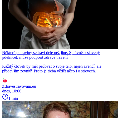
Některé potraviny se tráví déle než jiné. Správně sestavený
jídelníček může podpořit zdravé trávení
Každý člověk by měl pečovat o svoje tělo, nejen zvenčí, ale
především zevnitř. Proto je třeba vědět něco i o střevech.
Zdravestravovani.eu
dnes, 10:06
1 min