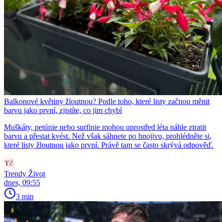
Balkonové květiny žloutnou? Podle toho, které listy začnou měnit
barvu jako první, zjistíte, co jim chybí
Muškáty, petúnie nebo surfinie mohou uprostřed léta náhle ztratit
barvu a přestat kvést. Než však sáhnete po hnojivu, prohlédněte si,
které listy žloutnou jako první. Právě tam se často skrývá odpověď.
Trendy Život
dnes, 09:55
3 min