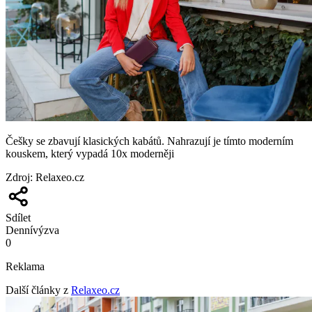
Češky se zbavují klasických kabátů. Nahrazují je tímto moderním
kouskem, který vypadá 10x moderněji
Zdroj
:
Relaxeo.cz
Sdílet
Denní
výzva
0
Reklama
Další články z
Relaxeo.cz