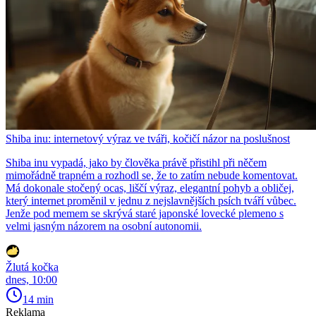
Shiba inu: internetový výraz ve tváři, kočičí názor na poslušnost
Shiba inu vypadá, jako by člověka právě přistihl při něčem
mimořádně trapném a rozhodl se, že to zatím nebude komentovat.
Má dokonale stočený ocas, liščí výraz, elegantní pohyb a obličej,
který internet proměnil v jednu z nejslavnějších psích tváří vůbec.
Jenže pod memem se skrývá staré japonské lovecké plemeno s
velmi jasným názorem na osobní autonomii.
Žlutá kočka
dnes, 10:00
14 min
Reklama