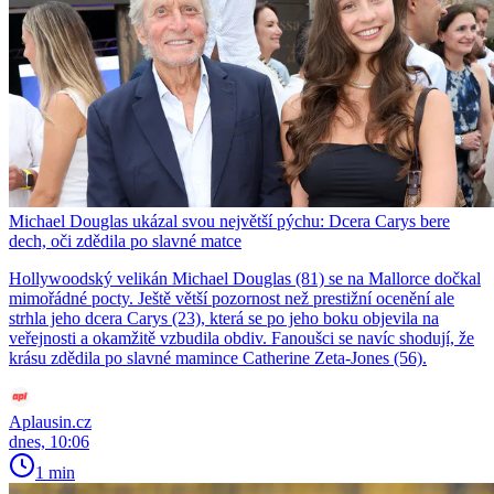
Michael Douglas ukázal svou největší pýchu: Dcera Carys bere
dech, oči zdědila po slavné matce
Hollywoodský velikán Michael Douglas (81) se na Mallorce dočkal
mimořádné pocty. Ještě větší pozornost než prestižní ocenění ale
strhla jeho dcera Carys (23), která se po jeho boku objevila na
veřejnosti a okamžitě vzbudila obdiv. Fanoušci se navíc shodují, že
krásu zdědila po slavné mamince Catherine Zeta-Jones (56).
Aplausin.cz
dnes, 10:06
1 min