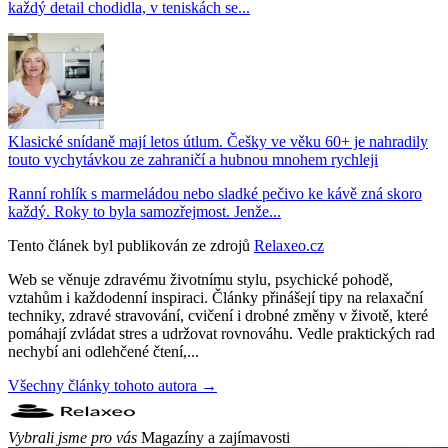
každý detail chodidla, v teniskách se...
Klasické snídaně mají letos útlum. Češky ve věku 60+ je nahradily
touto vychytávkou ze zahraničí a hubnou mnohem rychleji
Ranní rohlík s marmeládou nebo sladké pečivo ke kávě zná skoro
každý. Roky to byla samozřejmost. Jenže...
Tento článek byl publikován ze zdrojů
Relaxeo.cz
Web se věnuje zdravému životnímu stylu, psychické pohodě,
vztahům i každodenní inspiraci. Články přinášejí tipy na relaxační
techniky, zdravé stravování, cvičení i drobné změny v životě, které
pomáhají zvládat stres a udržovat rovnováhu. Vedle praktických rad
nechybí ani odlehčené čtení,...
Všechny články tohoto autora →
Vybrali jsme pro vás
Magazíny a zajímavosti