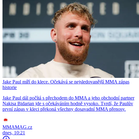
Jake Paul míří do klece. Očekává se nejsledovanější MMA zápas
historie
Jake Paul dál počítá s přechodem do MMA a jeho obchodní partner
Nakisa Bidarian jde s očekáváním hodně vysoko. Tvrdí, že Paulův
první zápas v kleci překoná všechny dosavadní MMA přenosy.
MMAMAG.cz
dnes, 10:21