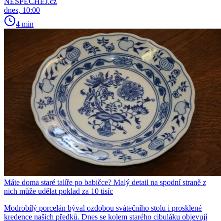
NESPECHEJ.cz
dnes, 10:00
4 min
Máte doma staré talíře po babičce? Malý detail na spodní straně z
nich může udělat poklad za 10 tisíc
Modrobílý porcelán býval ozdobou svátečního stolu i prosklené
kredence našich předků. Dnes se kolem starého cibuláku objevují