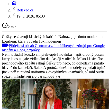
Relaxeo.cz
19. 5. 2026, 05:33
2 min
Češky se zbavují klasických kabátů. Nahrazují je tímto moderním
kouskem, který vypadá 10x moderněji
Přidejte si obsah Centrum.cz do oblíbených zdrojů pro Google
hledání a Google zprávy
Není to žádné kouzlo ani překvapivá novinka – spíš drobný posun,
který letos na jaře vidíte čím dál častěji v ulicích. Místo klasického
přechodového kabátu sahají Češky pro něco, co donedávna patřilo
hlavně do kanceláří. Sako. A protože dnešní modely vypadají úplně
jinak než ta nudná uniforma z dvojdílných kostýmků, působí outfit
svěžeji, mladistvěji a o pár schodů výš.