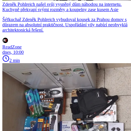
Zdeněk Pohlreich našel svůj vysněný dům náhodou na internetu.
Kuchyně překvapí svými rozměry a koupelny zase kusem Asie
Šéfkuchař Zdeněk Pohlreich vybudoval kousek za Prahou domov s
důrazem na absolutní praktičnost. Uspořádání vily nabízí neobvyklá
architektonická řešení.
ReadZone
dnes, 10:00
2 min