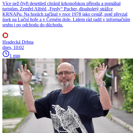
Více než čtyři desetiletí chránil krkonošskou přírodu a pomáhal
turistům. Zemřel Alfréd „Fredy“ Pucher, dlouholetý strážce
KRNAPu. Na horách začínal v roce 1978 jako cestář, poté převzal
úsek na Luční hoře a v Černém dole. Lidem rád radil v informačním
srubu i po odchodu do důchodu.
Hradecká Drbna
dnes, 10:02
1 min