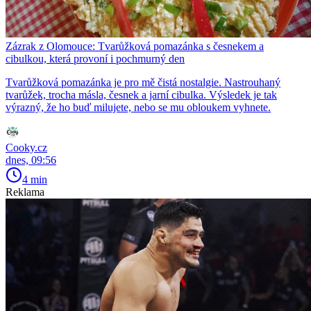
Zázrak z Olomouce: Tvarůžková pomazánka s česnekem a
cibulkou, která provoní i pochmurný den
Tvarůžková pomazánka je pro mě čistá nostalgie. Nastrouhaný
tvarůžek, trocha másla, česnek a jarní cibulka. Výsledek je tak
výrazný, že ho buď milujete, nebo se mu obloukem vyhnete.
Cooky.cz
dnes, 09:56
4 min
Reklama