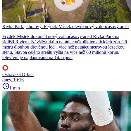
Rivka Park je hotový. Frýdek-Místek otevře nový volnočasový areál
Frýdek-Místek dokončil nový volnočasový areál Rivka Park na
sídlišti Riviéra. Návštěvníkům nabídne několik tematických zón, 26
metrů dlouhou dřevěnou loď i více než patnáctimetrovou lezeckou
stěnu. Stavba celého areálu vyšla na více než 60 milionů korun.
Otevření je naplánováno na 14. srpna.
Ostravská Drbna
dnes, 10:16
1 min