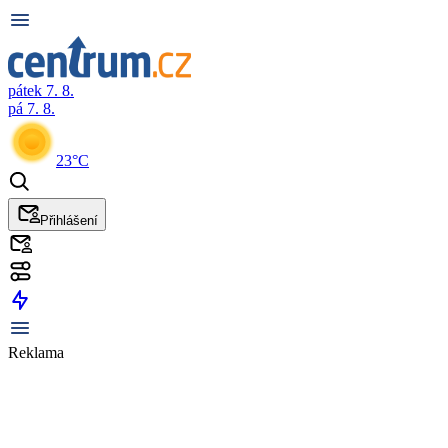
pátek 7. 8.
pá 7. 8.
23°C
Přihlášení
Reklama