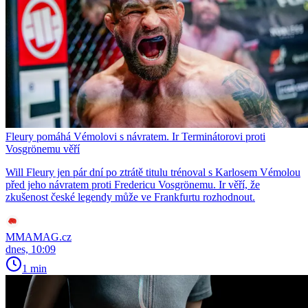
Fleury pomáhá Vémolovi s návratem. Ir Terminátorovi proti
Vosgrönemu věří
Will Fleury jen pár dní po ztrátě titulu trénoval s Karlosem Vémolou
před jeho návratem proti Fredericu Vosgrönemu. Ir věří, že
zkušenost české legendy může ve Frankfurtu rozhodnout.
MMAMAG.cz
dnes, 10:09
1 min