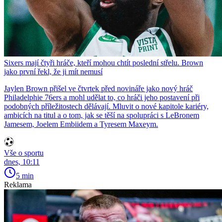
Sixers mají čtyři hráče, kteří mohou chtít poslední střelu. Brown
jako první řekl, že ji mít nemusí
Jaylen Brown přišel ve čtvrtek před novináře jako nový hráč
Philadelphie 76ers a mohl udělat to, co hráči jeho postavení při
podobných příležitostech dělávají. Mluvit o nové kapitole kariéry,
ambicích na titul a o tom, jak se těší na spolupráci s LeBronem
Jamesem, Joelem Embiidem a Tyresem Maxeym.
Vše o sportu
dnes, 10:11
5 min
Reklama