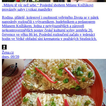
„Miluju tě víc než sebe.“ Poslední sbohem Milanu Knížákovi
provázely salvy i vzkaz manželky
Rodina, přátelé, kolegové i osobnosti veřejného života se v pátek
naposledy rozloučili s výtvarníkem, hudebníkem a pedagogem
Milanem Knížákem. Jedna z nejvýraznějších a zároveň
nejkontroverznějších postav české kulturní scény zemřela 26.
července ve věku 86 let. Poslední rozloučení začalo v jedenáct
hodin ve Velké obřadní síni krematoria v pražských Strašnicích.
Žena.cz
dnes, 09:59