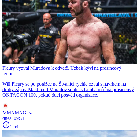
Fleury vyzval Muradova k odvetě. Uzbek kývl na prosincový
termín
Will Fleury se po porážce na Štvanici rychle ozval s návrhem na
druhý zápas. Makhmud Muradov souhlasil a oba míří na prosincový
OKTAGON 100, pokud duel posvětí organizace.
MMAMAG.cz
dnes, 09:51
1 min