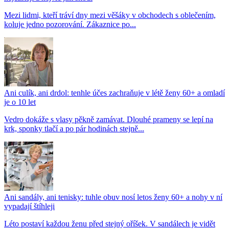
Mezi lidmi, kteří tráví dny mezi věšáky v obchodech s oblečením,
koluje jedno pozorování. Zákaznice po...
Ani culík, ani drdol: tenhle účes zachraňuje v létě ženy 60+ a omladí
je o 10 let
Vedro dokáže s vlasy pěkně zamávat. Dlouhé prameny se lepí na
krk, sponky tlačí a po pár hodinách stejně...
Ani sandály, ani tenisky: tuhle obuv nosí letos ženy 60+ a nohy v ní
vypadají štíhleji
Léto postaví každou ženu před stejný oříšek. V sandálech je vidět