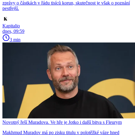
zprávy o částkách v řádu tisíců korun, skutečnost je však o poznání
pestřejší.
Kapitalio
dnes, 09:59
3 min
Novotný řeší Muradova. Ve hře je Jotko i další bitva s Fleurym
Makhmud Muradov má po zisku titulu v polotěžké váze hned