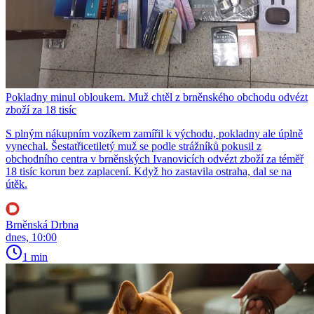
Pokladny minul obloukem. Muž chtěl z brněnského obchodu odvézt
zboží za 18 tisíc
S plným nákupním vozíkem zamířil k východu, pokladny ale úplně
vynechal. Šestatřicetiletý muž se podle strážníků pokusil z
obchodního centra v brněnských Ivanovicích odvézt zboží za téměř
18 tisíc korun bez zaplacení. Když ho zastavila ostraha, dal se na
útěk.
Brněnská Drbna
dnes, 10:00
1 min