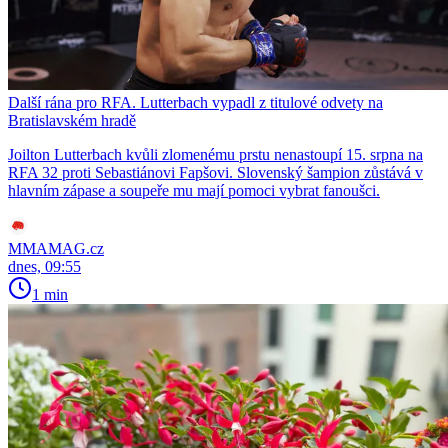
Další rána pro RFA. Lutterbach vypadl z titulové odvety na
Bratislavském hradě
Joilton Lutterbach kvůli zlomenému prstu nenastoupí 15. srpna na
RFA 32 proti Sebastiánovi Fapšovi. Slovenský šampion zůstává v
hlavním zápase a soupeře mu mají pomoci vybrat fanoušci.
MMAMAG.cz
dnes, 09:55
1 min