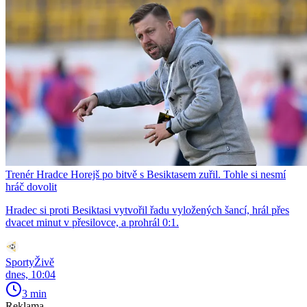
Trenér Hradce Horejš po bitvě s Besiktasem zuřil. Tohle si nesmí
hráč dovolit
Hradec si proti Besiktasi vytvořil řadu vyložených šancí, hrál přes
dvacet minut v přesilovce, a prohrál 0:1.
SportyŽivě
dnes, 10:04
3 min
Reklama