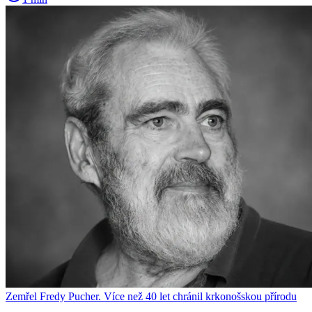
Zemřel Fredy Pucher. Více než 40 let chránil krkonošskou přírodu