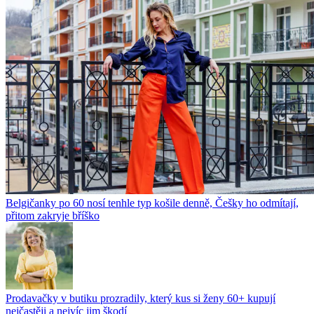
Belgičanky po 60 nosí tenhle typ košile denně, Češky ho odmítají,
přitom zakryje bříško
Prodavačky v butiku prozradily, který kus si ženy 60+ kupují
nejčastěji a nejvíc jim škodí