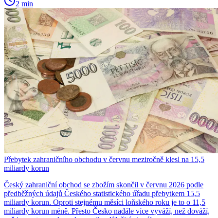
2 min
Přebytek zahraničního obchodu v červnu meziročně klesl na 15,5
miliardy korun
Český zahraniční obchod se zbožím skončil v červnu 2026 podle
předběžných údajů Českého statistického úřadu přebytkem 15,5
miliardy korun. Oproti stejnému měsíci loňského roku je to o 11,5
miliardy korun méně. Přesto Česko nadále více vyváží, než dováží,