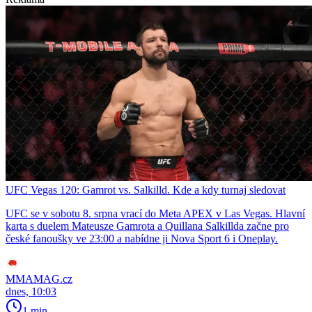
UFC Vegas 120: Gamrot vs. Salkilld. Kde a kdy turnaj sledovat
UFC se v sobotu 8. srpna vrací do Meta APEX v Las Vegas. Hlavní
karta s duelem Mateusze Gamrota a Quillana Salkillda začne pro
české fanoušky ve 23:00 a nabídne ji Nova Sport 6 i Oneplay.
MMAMAG.cz
dnes, 10:03
1 min