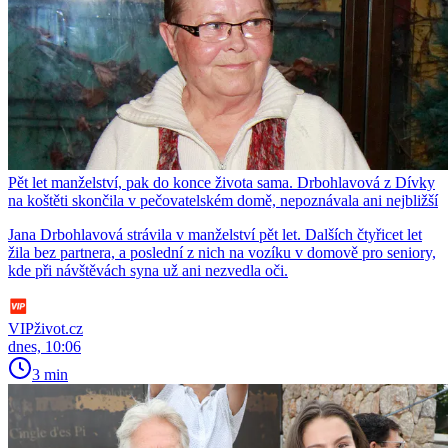
Pět let manželství, pak do konce života sama. Drbohlavová z Dívky
na koštěti skončila v pečovatelském domě, nepoznávala ani nejbližší
Jana Drbohlavová strávila v manželství pět let. Dalších čtyřicet let
žila bez partnera, a poslední z nich na vozíku v domově pro seniory,
kde při návštěvách syna už ani nezvedla oči.
VIPživot.cz
dnes, 10:06
3 min