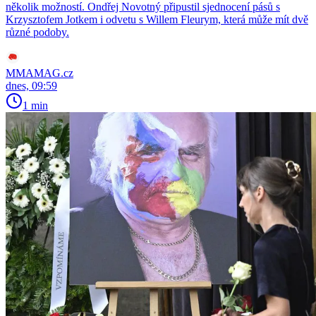
několik možností. Ondřej Novotný připustil sjednocení pásů s
Krzysztofem Jotkem i odvetu s Willem Fleurym, která může mít dvě
různé podoby.
MMAMAG.cz
dnes, 09:59
1 min