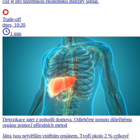
což je pro tuzemskou ekonomiku důležitý signál.
Trade-off
dnes, 10:20
1 min
Detoxikace jater z pohodlí domova. Odlehčete tomuto důležitému
orgánu pomocí přírodních metod
Játra jsou největším vnitřním orgánem. Tvoří okolo 2 % celkové