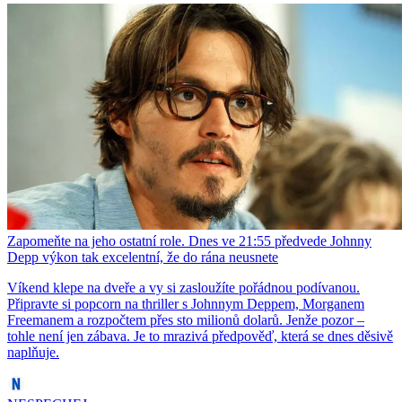
Zapomeňte na jeho ostatní role. Dnes ve 21:55 předvede Johnny
Depp výkon tak excelentní, že do rána neusnete
Víkend klepe na dveře a vy si zasloužíte pořádnou podívanou.
Připravte si popcorn na thriller s Johnnym Deppem, Morganem
Freemanem a rozpočtem přes sto milionů dolarů. Jenže pozor –
tohle není jen zábava. Je to mrazivá předpověď, která se dnes děsivě
naplňuje.