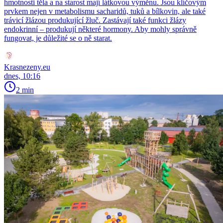
hmotnosti těla a na starost mají látkovou výměnu. Jsou klíčovým
prvkem nejen v metabolismu sacharidů, tuků a bílkovin, ale také
trávicí žlázou produkující žluč. Zastávají také funkci žlázy
endokrinní – produkují některé hormony. Aby mohly správně
fungovat, je důležité se o ně starat.
Krasnezeny.eu
dnes, 10:16
2 min