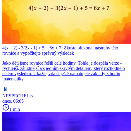
4(x + 2) - 3(2x - 1) + 5 = 6x + 7: Zkuste překonat nástrahy této
rovnice a vypočítejte správný výsledek
Jako děti jsme rovnice řešili celé hodiny. Tohle je dospělá verze -
rychlejší, záludnější a s jedním skrytým detailem, který rozhodne o
celém výsledku. Ukažte, zda si ještě pamatujete základy z hodin
matematiky.
NESPECHEJ.cz
dnes, 06:05
1 min