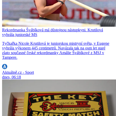
Rekordmanka Švábíková má důstojnou nástupkyni. Krutilová
vyhrála juniorské MS
Tyčkařka Nicole Krutilová je juniorskou mistryní světa, v Eugene
vyhrála výkonem 445 centimetrů. Navázala tak na osm let staré
zlato současné české rekordmanky Amálie Švábíkové z MSJ v
Tampere.
Aktuálně.cz - Sport
dnes, 06:18