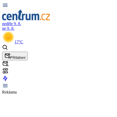
neděle 9. 8.
ne 9. 8.
17°C
Přihlášení
Reklama