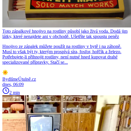
Toto zápalkové hnojivo na rostliny působí jako živá voda. Dodá jim
látky, které nenajdete ani v obchodě. Ušetříte tak spoustu peněz
Hnojivo ze zápalek můžete použít na rostliny v bytě i na záhoně.
Musí to však být ty, kterým prospívá síra, fosfor, hořčík a železo.
Potřebujete-li přihnojit rostliny, není nutné hned kupovat drahé
specializované přípravky. Stačí se...
BydlímeÚtulně.cz
dnes, 06:09
2 min