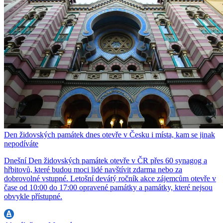
Den židovských památek dnes otevře v Česku i místa, kam se jinak
nepodíváte
Dnešní Den židovských památek otevře v ČR přes 60 synagog a
hřbitovů, které budou moci lidé navštívit zdarma nebo za
dobrovolné vstupné. Letošní devátý ročník akce zájemcům otevře v
čase od 10:00 do 17:00 opravené památky a památky, které nejsou
obvykle přístupné.