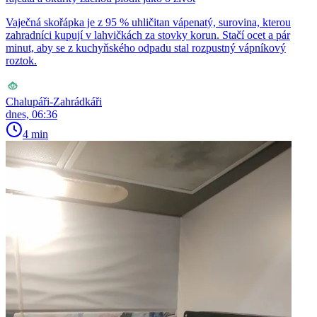
Vaječná skořápka je z 95 % uhličitan vápenatý, surovina, kterou
zahradníci kupují v lahvičkách za stovky korun. Stačí ocet a pár
minut, aby se z kuchyňského odpadu stal rozpustný vápníkový
roztok.
Chalupáři-Zahrádkáři
dnes, 06:36
4 min