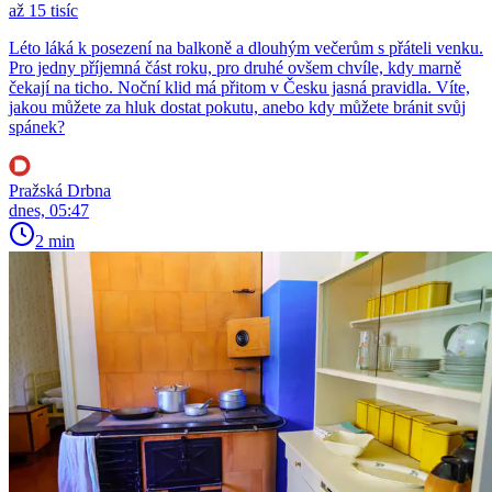
až 15 tisíc
Léto láká k posezení na balkoně a dlouhým večerům s přáteli venku.
Pro jedny příjemná část roku, pro druhé ovšem chvíle, kdy marně
čekají na ticho. Noční klid má přitom v Česku jasná pravidla. Víte,
jakou můžete za hluk dostat pokutu, anebo kdy můžete bránit svůj
spánek?
Pražská Drbna
dnes, 05:47
2 min