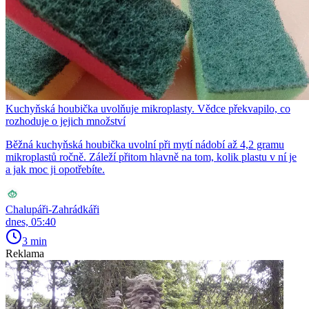
Kuchyňská houbička uvolňuje mikroplasty. Vědce překvapilo, co
rozhoduje o jejich množství
Běžná kuchyňská houbička uvolní při mytí nádobí až 4,2 gramu
mikroplastů ročně. Záleží přitom hlavně na tom, kolik plastu v ní je
a jak moc ji opotřebíte.
Chalupáři-Zahrádkáři
dnes, 05:40
3 min
Reklama