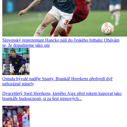
Slovenský reprezentant Hancko pálí do českého fotbalu: Obávám
se, že dopadneme jako oni
Ostuda bývalé naděje Sparty. Brankář Heerkens předvedl dvě
nehorázné minely
Dvacetiletý Joeri Heerkens, kterého Ajax před rokem kupoval jako
brankáře budoucnosti, si za šest srpnových...