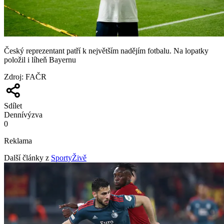
Český reprezentant patří k největším nadějím fotbalu. Na lopatky
položil i líheň Bayernu
Zdroj
:
FAČR
Sdílet
Denní
výzva
0
Reklama
Další články z
SportyŽivě