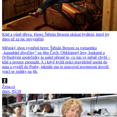
Klid a vůně dřeva. Herec Štěpán Benoni ukázal bydlení, které by
dnes už za nic nevyměnil
Městský shon vyměnil herec Štěpán Benoni za romantiku
„kanadské divočiny“ na jihu Čech. Obklopený lesy, loukami a
čtyřnohými společníky tu našel přesně to, co mu ve městě chybí –
klid a prostor zpomalit. A i když kvůli práci pravidelně usedá do
auta a vyráží do Prahy, jakmile mu to pracovní povinnosti dovolí,
vrací se zpátky na jih.
Žena.cz
dnes, 05:59