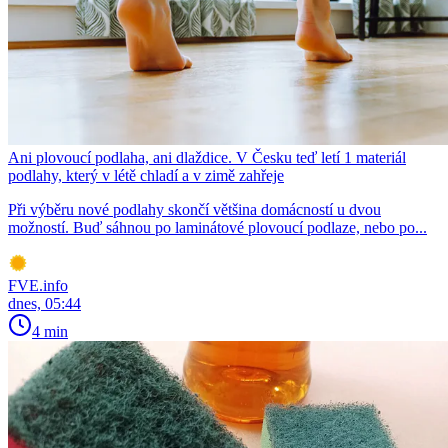
Ani plovoucí podlaha, ani dlaždice. V Česku teď letí 1 materiál
podlahy, který v létě chladí a v zimě zahřeje
Při výběru nové podlahy skončí většina domácností u dvou
možností. Buď sáhnou po laminátové plovoucí podlaze, nebo po...
FVE.info
dnes, 05:44
4 min