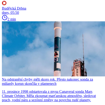
Budějcká Drbna
dnes, 05:50
2 min
Na odstranění chyby měli skoro rok. Přesto nakonec sonda za
miliardy korun skončila v plamenech
11. prosince 1998 odstartovala z mysu Canaveral sonda Mars
Climate Orbiter. Měla zkoumat marťanskou atmosféru, sledovat
prach, vodní páru a sezónní změny na povrchu rudé planety.