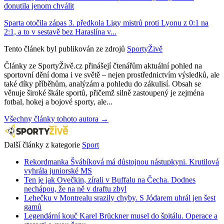
donutila jenom chválit
Sparta otočila zápas 3. předkola Ligy mistrů proti Lyonu z 0:1 na
2:1, a to v sestavě bez Haraslína v...
Tento článek byl publikován ze zdrojů
SportyŽivě
Články ze SportyŽivě.cz přinášejí čtenářům aktuální pohled na
sportovní dění doma i ve světě – nejen prostřednictvím výsledků, ale
také díky příběhům, analýzám a pohledu do zákulisí. Obsah se
věnuje široké škále sportů, přičemž silně zastoupený je zejména
fotbal, hokej a bojové sporty, ale...
Všechny články tohoto autora →
Další články z kategorie
Sport
Rekordmanka Švábíková má důstojnou nástupkyni. Krutilová
vyhrála juniorské MS
Ten je jak Ovečkin, zírali v Buffalu na Čecha. Dodnes
nechápou, že na ně v draftu zbyl
Lehečku v Montrealu srazily chyby. S Jódarem uhrál jen šest
gamů
Legendární kouč Karel Brückner musel do špitálu. Operace a