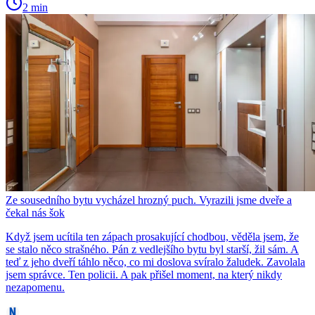
2 min
Ze sousedního bytu vycházel hrozný puch. Vyrazili jsme dveře a
čekal nás šok
Když jsem ucítila ten zápach prosakující chodbou, věděla jsem, že
se stalo něco strašného. Pán z vedlejšího bytu byl starší, žil sám. A
teď z jeho dveří táhlo něco, co mi doslova svíralo žaludek. Zavolala
jsem správce. Ten policii. A pak přišel moment, na který nikdy
nezapomenu.