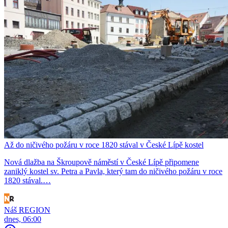
Až do ničivého požáru v roce 1820 stával v České Lípě kostel
Nová dlažba na Škroupově náměstí v České Lípě připomene
zaniklý kostel sv. Petra a Pavla, který tam do ničivého požáru v roce
1820 stával.…
Náš REGION
dnes, 06:00