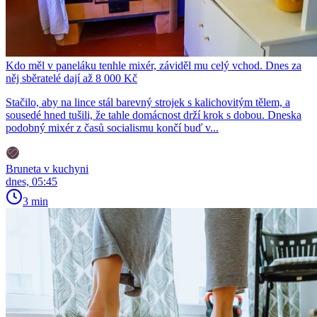
Kdo měl v paneláku tenhle mixér, záviděl mu celý vchod. Dnes za
něj sběratelé dají až 8 000 Kč
Stačilo, aby na lince stál barevný strojek s kalichovitým tělem, a
sousedé hned tušili, že tahle domácnost drží krok s dobou. Dneska
podobný mixér z časů socialismu končí buď v...
Bruneta v kuchyni
dnes, 05:45
3 min