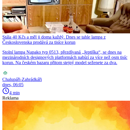
Stála 40 Kčs a měl ji doma každý. Dnes se tahle lampa z
Československa prodává za tisíce korun
Stolní lampa Napako typ 0513, přezdívaná „Jeptiška“, se dnes na
mezinárodních designových platformách nabízí za více než osm tisíc
korun. Na českém bazaru přitom stejný model seženete za dva.
Chalupáři-Zahrádkáři
dnes, 06:05
4 min
Reklama