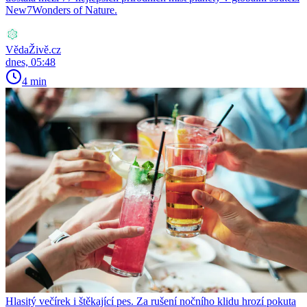
New7Wonders of Nature.
VědaŽivě.cz
dnes, 05:48
4 min
Hlasitý večírek i štěkající pes. Za rušení nočního klidu hrozí pokuta