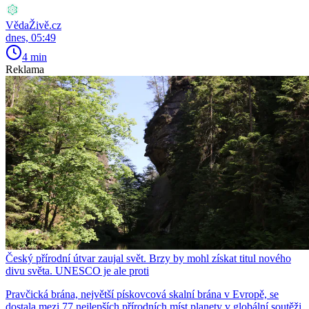
VědaŽivě.cz
dnes, 05:49
4 min
Reklama
Český přírodní útvar zaujal svět. Brzy by mohl získat titul nového
divu světa. UNESCO je ale proti
Pravčická brána, největší pískovcová skalní brána v Evropě, se
dostala mezi 77 nejlepších přírodních míst planety v globální soutěži