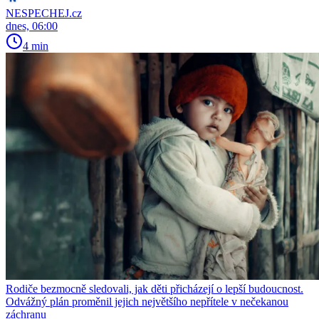
NESPECHEJ.cz
dnes, 06:00
4 min
Rodiče bezmocně sledovali, jak děti přicházejí o lepší budoucnost.
Odvážný plán proměnil jejich největšího nepřítele v nečekanou
záchranu