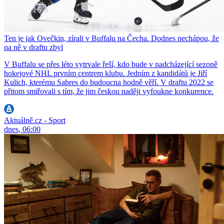
Ten je jak Ovečkin, zírali v Buffalu na Čecha. Dodnes nechápou, že
na ně v draftu zbyl
V Buffalu se přes léto vytrvale řeší, kdo bude v nadcházející sezoně
hokejové NHL prvním centrem klubu. Jedním z kandidátů je Jiří
Kulich, kterému Sabres do budoucna hodně věří. V draftu 2022 se
přitom smiřovali s tím, že jim českou naději vyfoukne konkurence.
Aktuálně.cz - Sport
dnes, 06:00