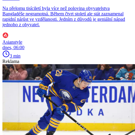
Na přelomu tisíciletí byla více než polovina obyvatelstva
Bangladéše negramotná. Během čtvrt století ale stát zaznamenal
rapidní nárůst ve vzdělanosti. Jedním z důvodů je geniální nápad
jednoho z obyvatel.
Asianstyle
dnes, 06:00
3 min
Reklama