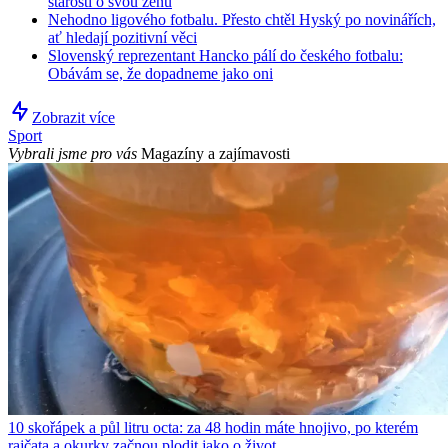
starosti o svou ženu
Nehodno ligového fotbalu. Přesto chtěl Hyský po novinářích,
ať hledají pozitivní věci
Slovenský reprezentant Hancko pálí do českého fotbalu:
Obávám se, že dopadneme jako oni
Zobrazit více
Sport
Vybrali jsme pro vás
Magazíny a zajímavosti
10 skořápek a půl litru octa: za 48 hodin máte hnojivo, po kterém
rajčata a okurky začnou plodit jako o život