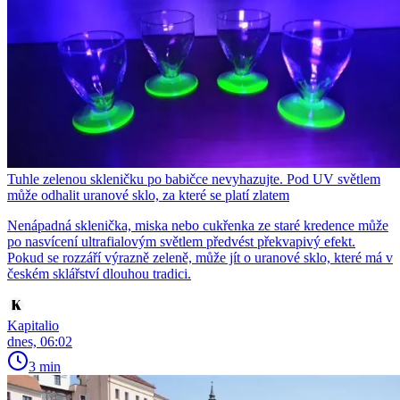
Tuhle zelenou skleničku po babičce nevyhazujte. Pod UV světlem
může odhalit uranové sklo, za které se platí zlatem
Nenápadná sklenička, miska nebo cukřenka ze staré kredence může
po nasvícení ultrafialovým světlem předvést překvapivý efekt.
Pokud se rozzáří výrazně zeleně, může jít o uranové sklo, které má v
českém sklářství dlouhou tradici.
Kapitalio
dnes, 06:02
3 min