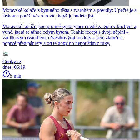
Moravské koláče z kynutého těsta s tvarohem a povidly: Upečte je s
láskou a potěší vás o to víc, když je budete jíst
Moravské koláče jsou pro mě synonymem neděle, tepla v kuchyni a
vůně, která se táhne celým bytem. Tenhle recept s dvojí náplní -
vanilkovým tvarohem a švestkovými povidly - jsem zkoušela
poprvé před pár lety a od té doby ho nepouštím z ruky.
Cooky.cz
dnes, 06:19
5 min