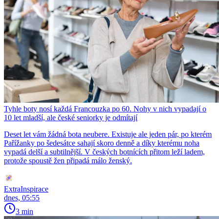
Tyhle boty nosí každá Francouzka po 60. Nohy v nich vypadají o
10 let mladší, ale české seniorky je odmítají
Deset let vám žádná bota neubere. Existuje ale jeden pár, po kterém
Pařížanky po šedesátce sahají skoro denně a díky kterému noha
vypadá delší a subtilnější. V českých botnících přitom leží ladem,
protože spoustě žen připadá málo ženský.
ExtraInspirace
dnes, 05:55
3 min