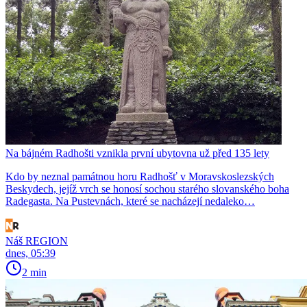
Na bájném Radhošti vznikla první ubytovna už před 135 lety
Kdo by neznal památnou horu Radhošť v Moravskoslezských
Beskydech, jejíž vrch se honosí sochou starého slovanského boha
Radegasta. Na Pustevnách, které se nacházejí nedaleko…
Náš REGION
dnes, 05:39
2 min