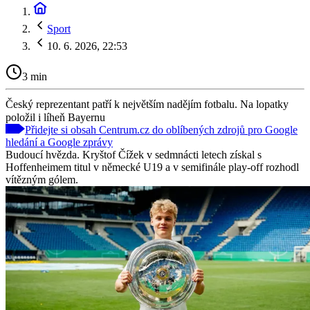
Sport
10. 6. 2026, 22:53
3 min
Český reprezentant patří k největším nadějím fotbalu. Na lopatky
položil i líheň Bayernu
Přidejte si obsah Centrum.cz do oblíbených zdrojů pro Google
hledání a Google zprávy
Budoucí hvězda. Kryštof Čížek v sedmnácti letech získal s
Hoffenheimem titul v německé U19 a v semifinále play-off rozhodl
vítězným gólem.