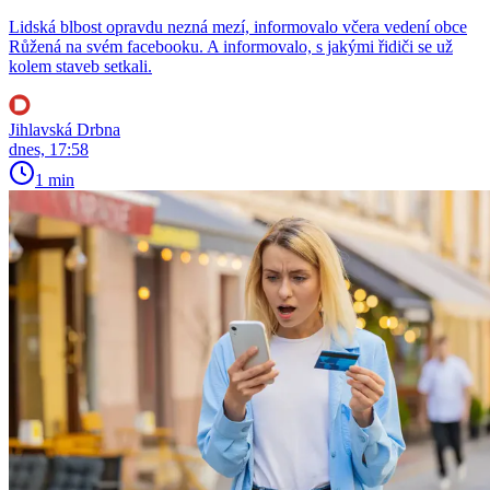
Lidská blbost opravdu nezná mezí, informovalo včera vedení obce
Růžená na svém facebooku. A informovalo, s jakými řidiči se už
kolem staveb setkali.
Jihlavská Drbna
dnes, 17:58
1 min