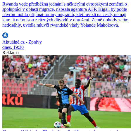
Rwanda vede předběžná jednání s některými evropskými zeměmi o
spolupráci v oblasti migrace, napsala agentura AFP. Kigali by podle
návrhu mohlo přijímat rodiny migrantů, kteří uvízli na cestě, nemají
kam jít nebo jsou z různých důvodů v ohrožení. Země dohody zatím
nedosáhly, uvedla mluvčí rwandské vlády Yolande Makoloová.
Aktuálně.cz - Zprávy
dnes, 19:30
Reklama