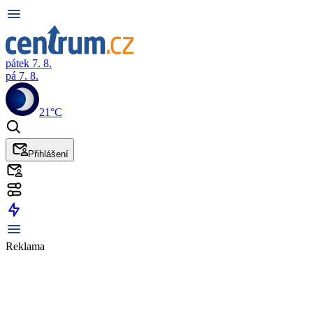
pátek 7. 8.
pá 7. 8.
21°C
Přihlášení
Reklama