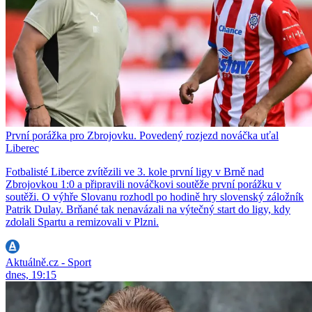
První porážka pro Zbrojovku. Povedený rozjezd nováčka uťal
Liberec
Fotbalisté Liberce zvítězili ve 3. kole první ligy v Brně nad
Zbrojovkou 1:0 a připravili nováčkovi soutěže první porážku v
soutěži. O výhře Slovanu rozhodl po hodině hry slovenský záložník
Patrik Dulay. Brňané tak nenavázali na výtečný start do ligy, kdy
zdolali Spartu a remizovali v Plzni.
Aktuálně.cz - Sport
dnes, 19:15