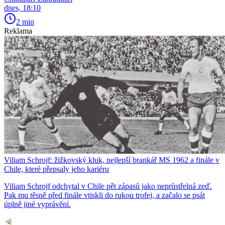
dnes, 18:10
2 min
Reklama
Viliam Schrojf: žižkovský kluk, nejlepší brankář MS 1962 a finále v
Chile, které přepsaly jeho kariéru
Viliam Schrojf odchytal v Chile pět zápasů jako neprůstřelná zeď.
Pak mu těsně před finále vtiskli do rukou trofej, a začalo se psát
úplně jiné vyprávění.