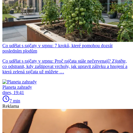
Co udělat s rajčaty v srpnu: 7 kroků, které pomohou dozrát
posledním plodům
Co udělat s rajčaty v srpnu: Proč rajčata stále nečervenají? Zjistěte,
co odstranit, kdy zaštipovat vrcholy, jak upravit zálivku a hnojení a
která zelená rajčata už můžete …
Planeta zahrady
dnes, 19:41
7 min
Reklama