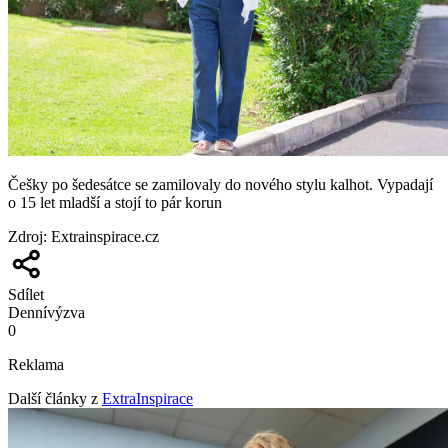
Češky po šedesátce se zamilovaly do nového stylu kalhot. Vypadají
o 15 let mladší a stojí to pár korun
Zdroj
:
Extrainspirace.cz
Sdílet
Denní
výzva
0
Reklama
Další články z
ExtraInspirace