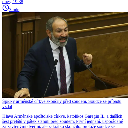
dnes, 19:38
3 min
Špičky arménské církve skončily před soudem. Soudce se případu
vzdal
Hlava Arménské apoštolské církve, katolikos Garegin II., a dalších
šest prelátů v pátek stanuli před soudem. První jednání, uspořádané
za zavřenými dveřmi, ale zakrátko skončilo, protože soudce se