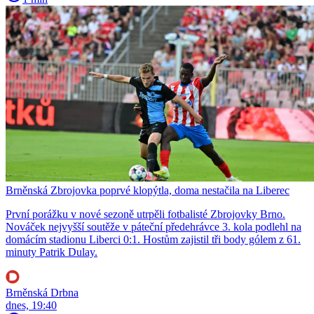
Brněnská Zbrojovka poprvé klopýtla, doma nestačila na Liberec
První porážku v nové sezoně utrpěli fotbalisté Zbrojovky Brno.
Nováček nejvyšší soutěže v páteční předehrávce 3. kola podlehl na
domácím stadionu Liberci 0:1. Hostům zajistil tři body gólem z 61.
minuty Patrik Dulay.
Brněnská Drbna
dnes, 19:40