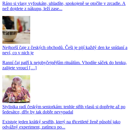
Ráno si vlasy vyfoukáte, uhladíte, spokojeně se otočíte v zrcadle. A
než dojdete z nákupu, leží zase...
Nejhorší čaje z českých obchodů. Češi je pijí každý den ke snídaní a
neví, co v nich je
Ranní čaj patří k nejobyčejnějším rituálům. Vhodíte sáček do hrnku,
zalijete vroucí […]
Stylistka radí českým seniorkám: tenhle střih vlasů si dopřejte až po
šedesátce, dřív by tak dobře nevypadal
Existuje jeden krátký sestřih, který na třicetileté ženě působí jako
odvážný experiment, zatímco po...