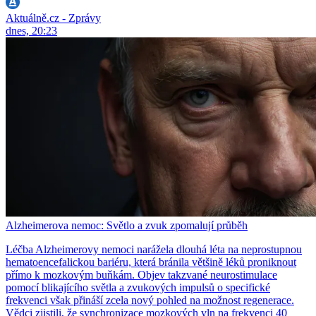
Aktuálně.cz - Zprávy
dnes, 20:23
Alzheimerova nemoc: Světlo a zvuk zpomalují průběh
Léčba Alzheimerovy nemoci narážela dlouhá léta na neprostupnou
hematoencefalickou bariéru, která bránila většině léků proniknout
přímo k mozkovým buňkám. Objev takzvané neurostimulace
pomocí blikajícího světla a zvukových impulsů o specifické
frekvenci však přináší zcela nový pohled na možnost regenerace.
Vědci zjistili, že synchronizace mozkových vln na frekvenci 40