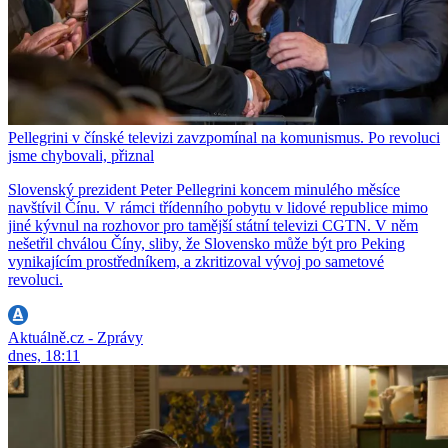
Pellegrini v čínské televizi zavzpomínal na komunismus. Po revoluci
jsme chybovali, přiznal
Slovenský prezident Peter Pellegrini koncem minulého měsíce
navštívil Čínu. V rámci třídenního pobytu v lidové republice mimo
jiné kývnul na rozhovor pro tamější státní televizi CGTN. V něm
nešetřil chválou Číny, sliby, že Slovensko může být pro Peking
vynikajícím prostředníkem, a zkritizoval vývoj po sametové
revoluci.
Aktuálně.cz - Zprávy
dnes, 18:11