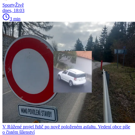
SportyŽivě
dnes, 18:03
3 min
V Růžené projel řidič po nově položeném asfaltu. Vedení obce píše
o čistém šílenství