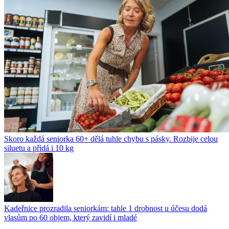
Skoro každá seniorka 60+ dělá tuhle chybu s pásky. Rozbije celou
siluetu a přidá i 10 kg
Kadeřnice prozradila seniorkám: tahle 1 drobnost u účesu dodá
vlasům po 60 objem, který zavidí i mladé