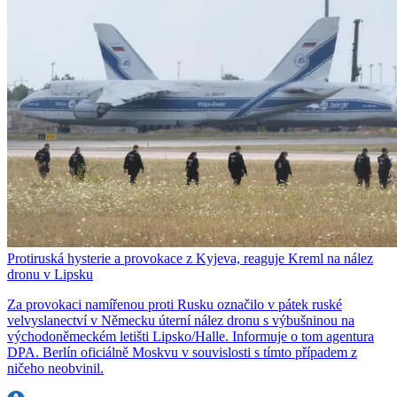
Protiruská hysterie a provokace z Kyjeva, reaguje Kreml na nález
dronu v Lipsku
Za provokaci namířenou proti Rusku označilo v pátek ruské
velvyslanectví v Německu úterní nález dronu s výbušninou na
východoněmeckém letišti Lipsko/Halle. Informuje o tom agentura
DPA. Berlín oficiálně Moskvu v souvislosti s tímto případem z
ničeho neobvinil.