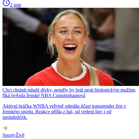
2 min
Chci chránit mladé dívky, neměly by hrát proti biologickým mužům,
říká hvězda ženské NBA Cunninghamová
Aktivní hráčka WNBA veřejně odmítla účast transgender žen v
ženském sportu. Reakce přišla z hal, od vedení ligy i od
spoluhráček.
SportyŽivě