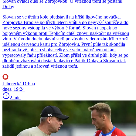
Slovan ovládl duel se Zbrojovkou. O vítěznou trefu se postaral
Dulay
Slovan se ve třetím kole představil na hřišti ligového nováčka.
Zbrojovka Brno se po třech letech vrátila do nejvyšší soutěže a do
nové sezony vstoupila ve výborné formě. Slovan naopak po
bojovném výkonu proti Teplicím chtěl znovu naskočit na vítěznou
vlnu. V úvodu duelu hlavní sudí po zásahu videorozhodčího zrušil
udělenou červenou kartu pro Zbrojovku. První půle tak skončila
bezbrankově, přesto si oba celky ve velmi náročném utkání
vypracovaly řadu příležitostí. Zlom přišel ve druhé půli, kdy se po
dlouhém vhazování dostal k hlavičce Patrik Dulay a Slovanu tak
zařídil jedinou a zároveň vítěznou trefu.
Liberecká Drbna
dnes, 19:24
2 min