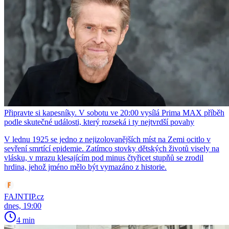
Připravte si kapesníky. V sobotu ve 20:00 vysílá Prima MAX příběh
podle skutečné události, který rozseká i ty nejtvrdší povahy
V lednu 1925 se jedno z nejizolovanějších míst na Zemi ocitlo v
sevření smrtící epidemie. Zatímco stovky dětských životů visely na
vlásku, v mrazu klesajícím pod minus čtyřicet stupňů se zrodil
hrdina, jehož jméno mělo být vymazáno z historie.
FAJNTIP.cz
dnes, 19:00
4 min