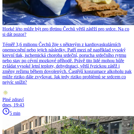
Horké léto může být pro třetinu Čechů větší zátěží pro srdce. Na co
si dát pozor?
Téměř 3,6 milionu Čechů žije s některým z kardiovaskulárních
onemocnění nebo jejich následky. Patří mezi ně například vysoký
krevní tlak, ischemická choroba srdeční, porucha srdečního rytmu
nebo stav po cévní mozkové příhodě. Právě tito lidé mohou hůře
zvládat vysoké letní teploty, dehydrataci, větší fyzickou zátěž i
změny režimu během dovolených. Častější konzumace alkoholu pak
může riziko dále zvyšovat. Jak tedy riziko problémů se srdcem co
nejvíc snížit?
Plné zdraví
dnes, 19:43
5 min