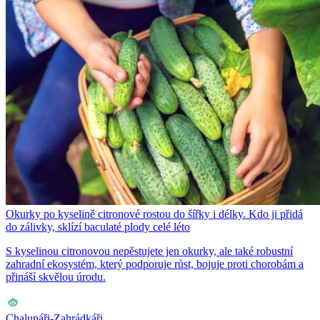
Okurky po kyselině citronové rostou do šířky i délky. Kdo ji přidá
do zálivky, sklízí baculaté plody celé léto
S kyselinou citronovou nepěstujete jen okurky, ale také robustní
zahradní ekosystém, který podporuje růst, bojuje proti chorobám a
přináší skvělou úrodu.
Chalupáři-Zahrádkáři