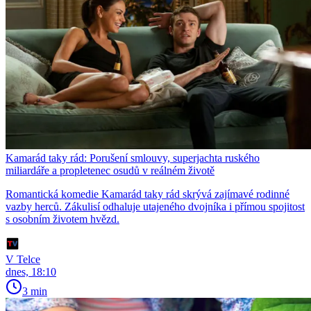
Kamarád taky rád: Porušení smlouvy, superjachta ruského
miliardáře a propletenec osudů v reálném životě
Romantická komedie Kamarád taky rád skrývá zajímavé rodinné
vazby herců. Zákulisí odhaluje utajeného dvojníka i přímou spojitost
s osobním životem hvězd.
V Telce
dnes, 18:10
3 min