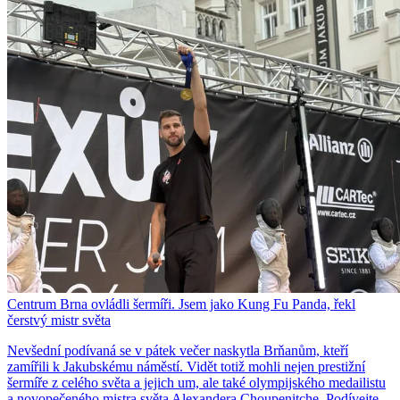
Centrum Brna ovládli šermíři. Jsem jako Kung Fu Panda, řekl
čerstvý mistr světa
Nevšední podívaná se v pátek večer naskytla Brňanům, kteří
zamířili k Jakubskému náměstí. Vidět totiž mohli nejen prestižní
šermíře z celého světa a jejich um, ale také olympijského medailistu
a novopečeného mistra světa Alexandera Choupenitche. Podívejte