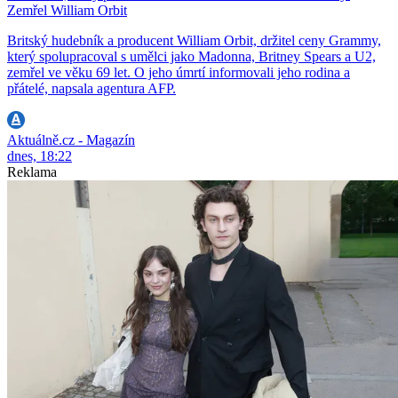
Zemřel William Orbit
Britský hudebník a producent William Orbit, držitel ceny Grammy,
který spolupracoval s umělci jako Madonna, Britney Spears a U2,
zemřel ve věku 69 let. O jeho úmrtí informovali jeho rodina a
přátelé, napsala agentura AFP.
Aktuálně.cz - Magazín
dnes, 18:22
Reklama