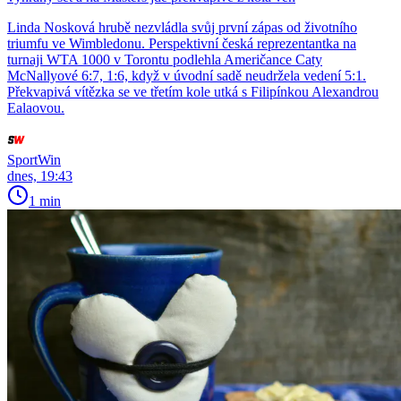
Linda Nosková hrubě nezvládla svůj první zápas od životního
triumfu ve Wimbledonu. Perspektivní česká reprezentantka na
turnaji WTA 1000 v Torontu podlehla Američance Caty
McNallyové 6:7, 1:6, když v úvodní sadě neudržela vedení 5:1.
Překvapivá vítězka se ve třetím kole utká s Filipínkou Alexandrou
Ealaovou.
SportWin
dnes, 19:43
1 min