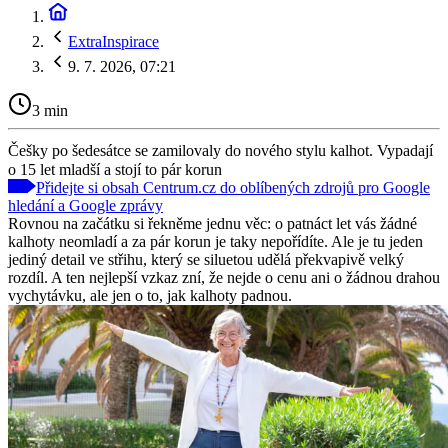
ExtraInspirace
9. 7. 2026, 07:21
3 min
Češky po šedesátce se zamilovaly do nového stylu kalhot. Vypadají
o 15 let mladší a stojí to pár korun
Přidejte si obsah Centrum.cz do oblíbených zdrojů pro Google
hledání a Google zprávy
Rovnou na začátku si řekněme jednu věc: o patnáct let vás žádné
kalhoty neomladí a za pár korun je taky nepořídíte. Ale je tu jeden
jediný detail ve střihu, který se siluetou udělá překvapivě velký
rozdíl. A ten nejlepší vzkaz zní, že nejde o cenu ani o žádnou drahou
vychytávku, ale jen o to, jak kalhoty padnou.