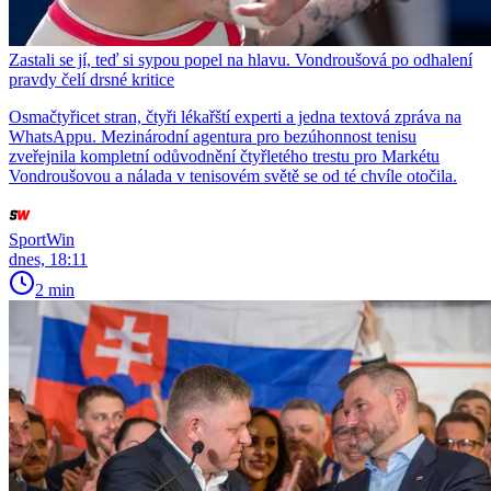
Zastali se jí, teď si sypou popel na hlavu. Vondroušová po odhalení
pravdy čelí drsné kritice
Osmačtyřicet stran, čtyři lékařští experti a jedna textová zpráva na
WhatsAppu. Mezinárodní agentura pro bezúhonnost tenisu
zveřejnila kompletní odůvodnění čtyřletého trestu pro Markétu
Vondroušovou a nálada v tenisovém světě se od té chvíle otočila.
SportWin
dnes, 18:11
2 min