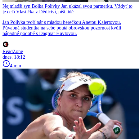
Nejmladší syn Bolka Polívky Jan ukázal svou partnerku. Vždyť to
je celá Vlastička z Dědictví, píší lidé
Jan Polívka tvoří pár s mladou herečkou Anetou Kalertovou.
Půvabná studentka na sebe poutá obrovskou pozornost kvůli
nápadné podobě s Dagmar Havlovou.
ReadZone
dnes, 18:12
4 min