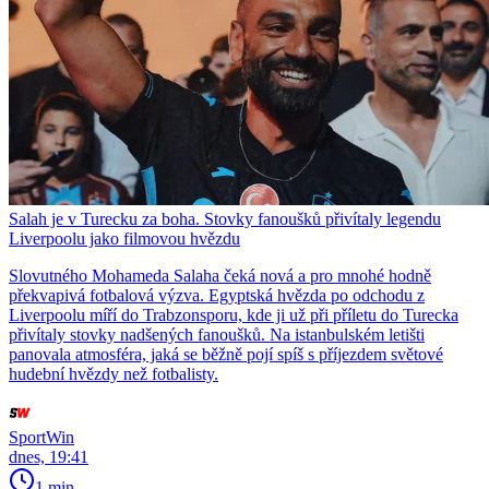
Salah je v Turecku za boha. Stovky fanoušků přivítaly legendu
Liverpoolu jako filmovou hvězdu
Slovutného Mohameda Salaha čeká nová a pro mnohé hodně
překvapivá fotbalová výzva. Egyptská hvězda po odchodu z
Liverpoolu míří do Trabzonsporu, kde ji už při příletu do Turecka
přivítaly stovky nadšených fanoušků. Na istanbulském letišti
panovala atmosféra, jaká se běžně pojí spíš s příjezdem světové
hudební hvězdy než fotbalisty.
SportWin
dnes, 19:41
1 min