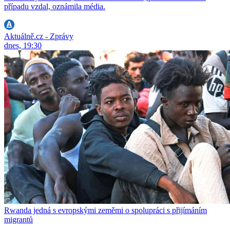
případu vzdal, oznámila média.
Aktuálně.cz - Zprávy
dnes, 19:30
Rwanda jedná s evropskými zeměmi o spolupráci s přijímáním
migrantů