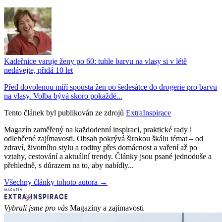
Kadeřnice varuje ženy po 60: tuhle barvu na vlasy si v létě
nedávejte, přidá 10 let
Před dovolenou míří spousta žen po šedesátce do drogerie pro barvu
na vlasy. Volba bývá skoro pokaždé...
Tento článek byl publikován ze zdrojů
ExtraInspirace
Magazín zaměřený na každodenní inspiraci, praktické rady i
odlehčené zajímavosti. Obsah pokrývá širokou škálu témat – od
zdraví, životního stylu a rodiny přes domácnost a vaření až po
vztahy, cestování a aktuální trendy. Články jsou psané jednoduše a
přehledně, s důrazem na to, aby nabídly...
Všechny články tohoto autora →
Vybrali jsme pro vás
Magazíny a zajímavosti