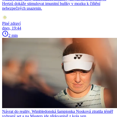
Hertzů dokáže stimulovat imunitní buňky v mozku k čištění
nebezpečných usazenin.
Plné zdraví
dnes, 19:44
2 min
Návrat do reality. Wimbledonská šampionka Nosková ztratila téměř
vyhraný set a na Masters jde překvapivě z kola ven