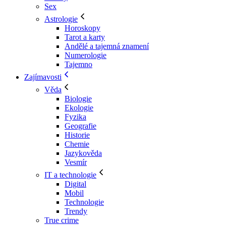
Sex
Astrologie
Horoskopy
Tarot a karty
Andělé a tajemná znamení
Numerologie
Tajemno
Zajímavosti
Věda
Biologie
Ekologie
Fyzika
Geografie
Historie
Chemie
Jazykověda
Vesmír
IT a technologie
Digital
Mobil
Technologie
Trendy
True crime