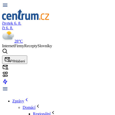
čtvrtek 6. 8.
čt 6. 8.
28°C
Internet
Firmy
Recepty
Slovníky
Přihlášení
Zprávy
Domácí
Regionální