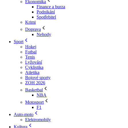
Ekonomika
Finance a burza
Podnikání
Spotřebitel
Krimi
Doprava
Nehody
Sport
Hokej
Fotbal
Tenis
Lyžování
Cyklistika
Atletika
Bojové sporty
ZOH 2026
Basketbal
NBA
Motosport
F1
Auto-moto
Elektromobily
Kultura