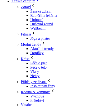
Ženské centrum
Zdraví
Ženské zdraví
Babiččina lékárna
Hubnutí
Duševní zdraví
Wellbeing
Fitness
Jóga a pilates
Módní trendy
Aktuální trendy
Doplňky
Krása
Péče o pleť
Péče o tělo
Vlasy
Nehty
Příběhy ze života
Inspirativní ženy
Rodina & komunita
Výchova
Přátelství
Vztahy