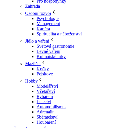
Pro hospodyňky
Zahrada
Osobní rozvoj
Psychologie
Management
Kariéra
Spiritualita a náboženství
Jídlo a vaření
Světová gastronomie
Levné vaření
Kulinářské triky
Mazlíčci
Kočky
Pejskové
Hobby
Modelářství
Včelařství
Rybaření
Letectví
Automobilismus
Adrenalin
Sběratelství
Houbaření