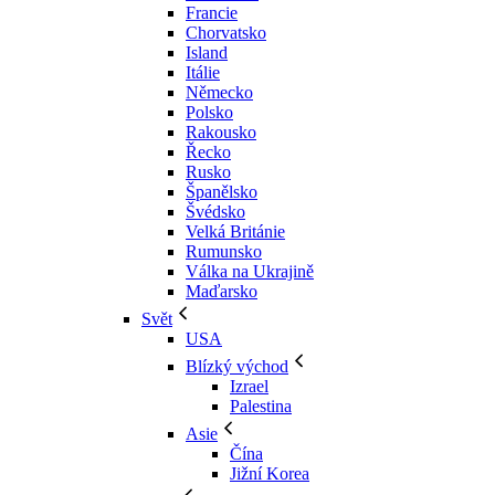
Francie
Chorvatsko
Island
Itálie
Německo
Polsko
Rakousko
Řecko
Rusko
Španělsko
Švédsko
Velká Británie
Rumunsko
Válka na Ukrajině
Maďarsko
Svět
USA
Blízký východ
Izrael
Palestina
Asie
Čína
Jižní Korea