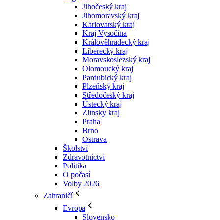
Jihočeský kraj
Jihomoravský kraj
Karlovarský kraj
Kraj Vysočina
Králověhradecký kraj
Liberecký kraj
Moravskoslezský kraj
Olomoucký kraj
Pardubický kraj
Plzeňský kraj
Středočeský kraj
Ústecký kraj
Zlínský kraj
Praha
Brno
Ostrava
Školství
Zdravotnictví
Politika
O počasí
Volby 2026
Zahraničí
Evropa
Slovensko