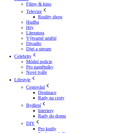
Filmy & kino
Televize
Reality show
Hudba
Hry
Literatura
Výtvarné umění
Divadlo
Digi a stream
Celebrity
Módní policie
Pro pamětníky
Nové tváře
Lifestyle
Cestování
Destinace
Rady na cesty
Bydlení
Interiery
Rady do domu
DIY
Pro kutily