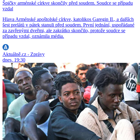
Špičky arménské církve skončily před soudem. Soudce se případu
vzdal
Hlava Arménské apoštolské církve, katolikos Garegin II., a dalších
šest prelátů v pátek stanuli před soudem. První jednání, uspořádané
za zavřenými dveřmi, ale zakrátko skončilo, protože soudce se
případu vzdal, oznámila média.
Aktuálně.cz - Zprávy
dnes, 19:30