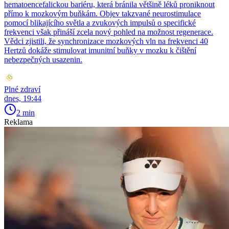
hematoencefalickou bariéru, která bránila většině léků proniknout
přímo k mozkovým buňkám. Objev takzvané neurostimulace
pomocí blikajícího světla a zvukových impulsů o specifické
frekvenci však přináší zcela nový pohled na možnost regenerace.
Vědci zjistili, že synchronizace mozkových vln na frekvenci 40
Hertzů dokáže stimulovat imunitní buňky v mozku k čištění
nebezpečných usazenin.
Plné zdraví
dnes, 19:44
2 min
Reklama