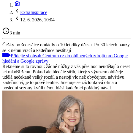
ExtraInspirace
12. 6. 2026, 10:04
3 min
Češky po šedesátce omládly o 10 let díky účesu. Po 30 letech pauzy
se k němu vrací a kadeřnice nestíhají
Přidejte si obsah Centrum.cz do oblíbených zdrojů pro Google
hledání a Google zprávy
Řekněme si to rovnou: žádné nůžky z vás přes noc neudělají o deset
let mladší ženu. Pokud ale hledáte střih, který s výrazem obličeje
udělá nečekaně velký rozdíl a nestojí víc než obyčejnou návštěvu
kadeřnictví, je to právě tenhle. Jmenuje se záclonková ofina a
poslední sezony kvůli němu hlásí kadeřníci pořádný nával.