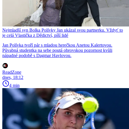
Nejmladší syn Bolka Polívky Jan ukázal svou partnerku. Vždyť to
je celá Vlastička z Dědictví, píší lidé
Jan Polívka tvoří pár s mladou herečkou Anetou Kalertovou.
Půvabná studentka na sebe poutá obrovskou pozornost kvůli
nápadné podobě s Dagmar Havlovou.
ReadZone
dnes, 18:12
4 min