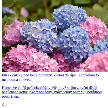
Půl skleničky pod keř a hortenzie kvetou do října. Zahrádkáři to
mají doma a nevědí
Hortenzie chtějí péči obzvlášť v létě, když se jim z květů dělají
nadýchané koule jako z pohádky. Právě tehdy potřebují pořádnou
porci živin.