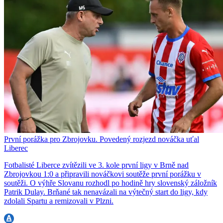
První porážka pro Zbrojovku. Povedený rozjezd nováčka uťal
Liberec
Fotbalisté Liberce zvítězili ve 3. kole první ligy v Brně nad
Zbrojovkou 1:0 a připravili nováčkovi soutěže první porážku v
soutěži. O výhře Slovanu rozhodl po hodině hry slovenský záložník
Patrik Dulay. Brňané tak nenavázali na výtečný start do ligy, kdy
zdolali Spartu a remizovali v Plzni.