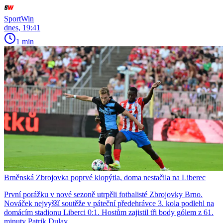
SportWin
dnes, 19:41
1 min
Brněnská Zbrojovka poprvé klopýtla, doma nestačila na Liberec
První porážku v nové sezoně utrpěli fotbalisté Zbrojovky Brno.
Nováček nejvyšší soutěže v páteční předehrávce 3. kola podlehl na
domácím stadionu Liberci 0:1. Hostům zajistil tři body gólem z 61.
minuty Patrik Dulay.