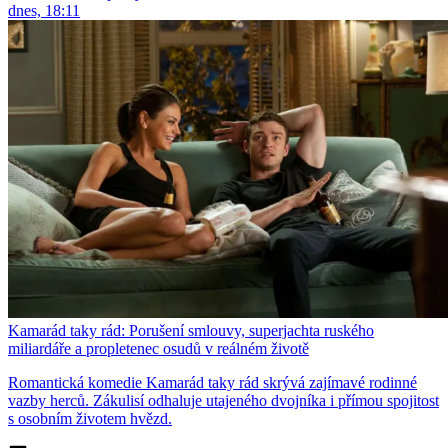
dnes, 18:11
Kamarád taky rád: Porušení smlouvy, superjachta ruského
miliardáře a propletenec osudů v reálném životě
Romantická komedie Kamarád taky rád skrývá zajímavé rodinné
vazby herců. Zákulisí odhaluje utajeného dvojníka i přímou spojitost
s osobním životem hvězd.