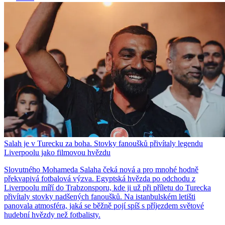
Salah je v Turecku za boha. Stovky fanoušků přivítaly legendu
Liverpoolu jako filmovou hvězdu
Slovutného Mohameda Salaha čeká nová a pro mnohé hodně
překvapivá fotbalová výzva. Egyptská hvězda po odchodu z
Liverpoolu míří do Trabzonsporu, kde ji už při příletu do Turecka
přivítaly stovky nadšených fanoušků. Na istanbulském letišti
panovala atmosféra, jaká se běžně pojí spíš s příjezdem světové
hudební hvězdy než fotbalisty.