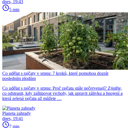
dnes, 19:43
5 min
Co udělat s rajčaty v srpnu: 7 kroků, které pomohou dozrát
posledním plodům
Co udělat s rajčaty v srpnu: Proč rajčata stále nečervenají? Zjistěte,
co odstranit, kdy zaštipovat vrcholy, jak upravit zálivku a hnojení a
která zelená rajčata už můžete …
Planeta zahrady
dnes, 19:41
7 min