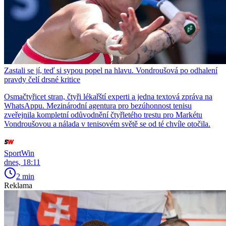
Zastali se jí, teď si sypou popel na hlavu. Vondroušová po odhalení
pravdy čelí drsné kritice
Osmačtyřicet stran, čtyři lékařští experti a jedna textová zpráva na
WhatsAppu. Mezinárodní agentura pro bezúhonnost tenisu
zveřejnila kompletní odůvodnění čtyřletého trestu pro Markétu
Vondroušovou a nálada v tenisovém světě se od té chvíle otočila.
SportWin
dnes, 18:11
2 min
Reklama