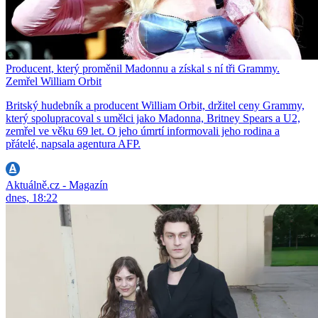
Producent, který proměnil Madonnu a získal s ní tři Grammy.
Zemřel William Orbit
Britský hudebník a producent William Orbit, držitel ceny Grammy,
který spolupracoval s umělci jako Madonna, Britney Spears a U2,
zemřel ve věku 69 let. O jeho úmrtí informovali jeho rodina a
přátelé, napsala agentura AFP.
Aktuálně.cz - Magazín
dnes, 18:22