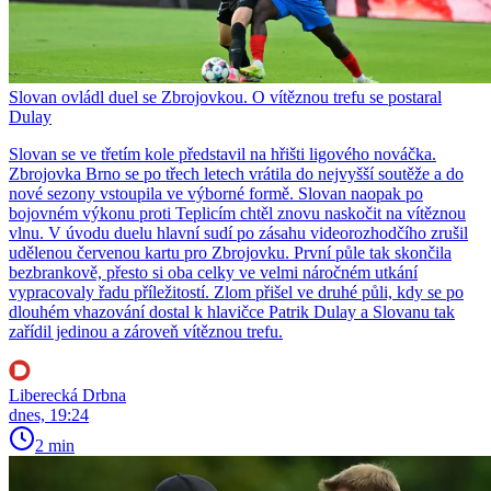
Slovan ovládl duel se Zbrojovkou. O vítěznou trefu se postaral
Dulay
Slovan se ve třetím kole představil na hřišti ligového nováčka.
Zbrojovka Brno se po třech letech vrátila do nejvyšší soutěže a do
nové sezony vstoupila ve výborné formě. Slovan naopak po
bojovném výkonu proti Teplicím chtěl znovu naskočit na vítěznou
vlnu. V úvodu duelu hlavní sudí po zásahu videorozhodčího zrušil
udělenou červenou kartu pro Zbrojovku. První půle tak skončila
bezbrankově, přesto si oba celky ve velmi náročném utkání
vypracovaly řadu příležitostí. Zlom přišel ve druhé půli, kdy se po
dlouhém vhazování dostal k hlavičce Patrik Dulay a Slovanu tak
zařídil jedinou a zároveň vítěznou trefu.
Liberecká Drbna
dnes, 19:24
2 min