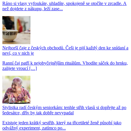
Ráno si vlasy vyfoukáte, uhladíte, spokojeně se otočíte v zrcadle. A
než dojdete z nákupu, leží zase...
Nejhorší čaje z českých obchodů. Češi je pijí každý den ke snídaní a
neví, co v nich je
Ranní čaj patří k nejobyčejnějším rituálům. Vhodíte sáček do hrnku,
zalijete vroucí […]
Stylistka radí českým seniorkám: tenhle střih vlasů si dopřejte až po
šedesátce, dřív by tak dobře nevypadal
Existuje jeden krátký sestřih, který na třicetileté ženě působí jako
odvážný experiment, zatímco po...