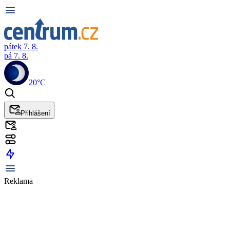
pátek 7. 8.
pá 7. 8.
20°C
Přihlášení
Reklama