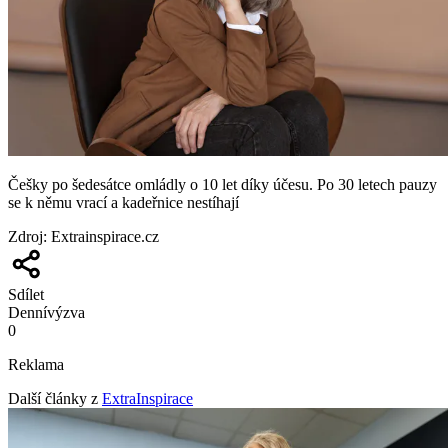
Češky po šedesátce omládly o 10 let díky účesu. Po 30 letech pauzy
se k němu vrací a kadeřnice nestíhají
Zdroj
:
Extrainspirace.cz
Sdílet
Denní
výzva
0
Reklama
Další články z
ExtraInspirace