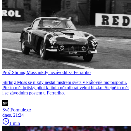
Proč Stirling Moss nikdy nezávodil za Ferrariho
Stirling Moss se nikdy nestal mistrem světa v královně motorsportu.
Přesto měl britský pilot k titulu několikrát velmi blízko. Stejně to měl
i se závodním postem u Ferrariho.
SvětFormule.cz
dnes, 21:24
1 min