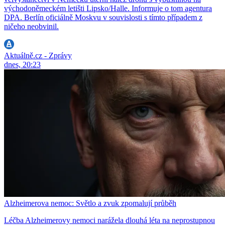
východoněmeckém letišti Lipsko/Halle. Informuje o tom agentura
DPA. Berlín oficiálně Moskvu v souvislosti s tímto případem z
ničeho neobvinil.
Aktuálně.cz - Zprávy
dnes, 20:23
Alzheimerova nemoc: Světlo a zvuk zpomalují průběh
Léčba Alzheimerovy nemoci narážela dlouhá léta na neprostupnou