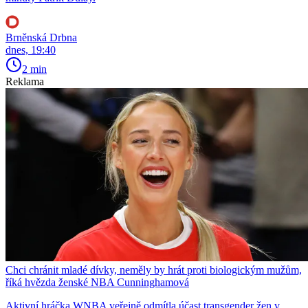
Brněnská Drbna
dnes, 19:40
2 min
Reklama
Chci chránit mladé dívky, neměly by hrát proti biologickým mužům,
říká hvězda ženské NBA Cunninghamová
Aktivní hráčka WNBA veřejně odmítla účast transgender žen v