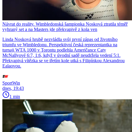
Návrat do reality. Wimbledonská šampionka Nosková ztratila téměř
vyhraný set a na Masters jde překvapivě z kola ven
Linda Nosková hrubě nezvládla svůj první zápas od životního
triumfu ve Wimbledonu. Perspektivní česká reprezentantka na
turnaji WTA 1000 v Torontu podlehla Američance Caty
McNallyové 6:7, 1:6, když v úvodní sadě neudržela vedení 5:1.
Překvapivá vítězka se ve třetím kole utká s Filipínkou Alexandrou
Ealaovou.
SportWin
dnes, 19:43
1 min