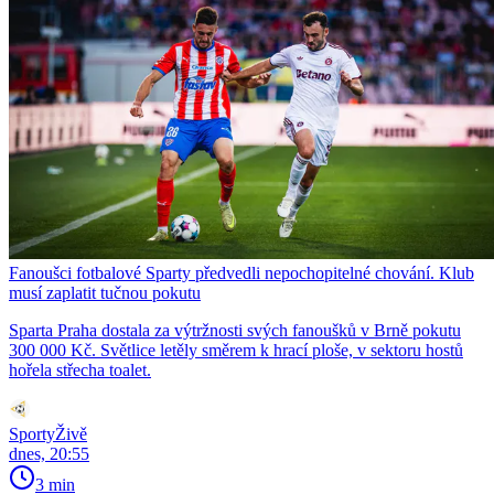
Fanoušci fotbalové Sparty předvedli nepochopitelné chování. Klub
musí zaplatit tučnou pokutu
Sparta Praha dostala za výtržnosti svých fanoušků v Brně pokutu
300 000 Kč. Světlice letěly směrem k hrací ploše, v sektoru hostů
hořela střecha toalet.
SportyŽivě
dnes, 20:55
3 min