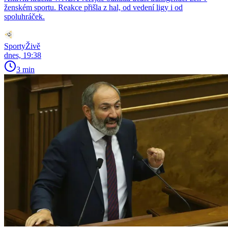
ženském sportu. Reakce přišla z hal, od vedení ligy i od
spoluhráček.
SportyŽivě
dnes, 19:38
3 min