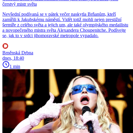
čerstvý mistr světa
Nevšední podívaná se v pátek večer naskytla Brňanům, kteří
zamířili k Jakubskému náměstí. Vidět totiž mohli nejen prestižní
šermíře z celého světa a jejich um, ale také olympijského medailistu
a novopečeného mistra světa Alexandera Choupenitche. Podívejte
se, jak to v srdci jihomoravské metropole vypadalo.
Brněnská Drbna
dnes, 18:40
1 min