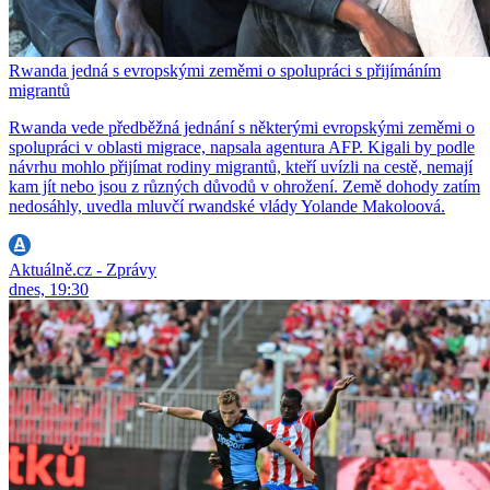
Rwanda jedná s evropskými zeměmi o spolupráci s přijímáním
migrantů
Rwanda vede předběžná jednání s některými evropskými zeměmi o
spolupráci v oblasti migrace, napsala agentura AFP. Kigali by podle
návrhu mohlo přijímat rodiny migrantů, kteří uvízli na cestě, nemají
kam jít nebo jsou z různých důvodů v ohrožení. Země dohody zatím
nedosáhly, uvedla mluvčí rwandské vlády Yolande Makoloová.
Aktuálně.cz - Zprávy
dnes, 19:30