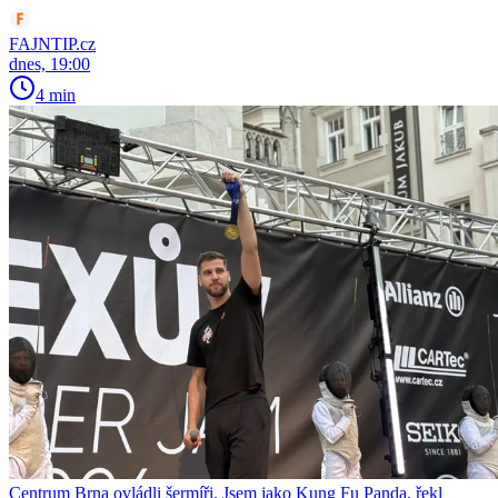
FAJNTIP.cz
dnes, 19:00
4 min
Centrum Brna ovládli šermíři. Jsem jako Kung Fu Panda, řekl