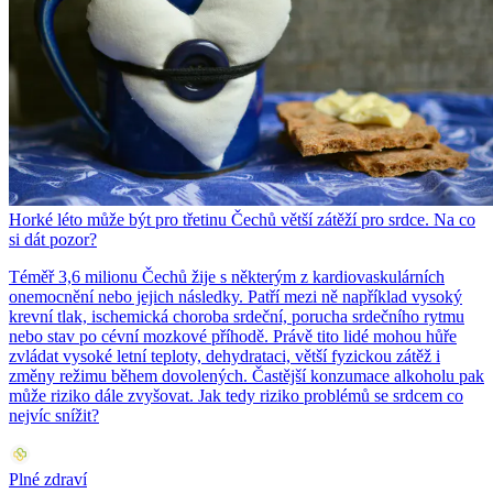
Horké léto může být pro třetinu Čechů větší zátěží pro srdce. Na co
si dát pozor?
Téměř 3,6 milionu Čechů žije s některým z kardiovaskulárních
onemocnění nebo jejich následky. Patří mezi ně například vysoký
krevní tlak, ischemická choroba srdeční, porucha srdečního rytmu
nebo stav po cévní mozkové příhodě. Právě tito lidé mohou hůře
zvládat vysoké letní teploty, dehydrataci, větší fyzickou zátěž i
změny režimu během dovolených. Častější konzumace alkoholu pak
může riziko dále zvyšovat. Jak tedy riziko problémů se srdcem co
nejvíc snížit?
Plné zdraví