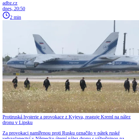
adbz.cz
dnes, 20:50
2 min
Protiruská hysterie a provokace z Kyjeva, reaguje Kreml na nález
dronu v Lipsku
Za provokaci namířenou proti Rusku označilo v pátek ruské
velvyslanectví v Německu úterní nález dronu s výbušninou na