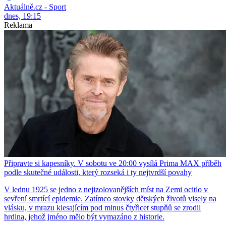
Aktuálně.cz - Sport
dnes, 19:15
Reklama
Připravte si kapesníky. V sobotu ve 20:00 vysílá Prima MAX příběh
podle skutečné události, který rozseká i ty nejtvrdší povahy
V lednu 1925 se jedno z nejizolovanějších míst na Zemi ocitlo v
sevření smrtící epidemie. Zatímco stovky dětských životů visely na
vlásku, v mrazu klesajícím pod minus čtyřicet stupňů se zrodil
hrdina, jehož jméno mělo být vymazáno z historie.