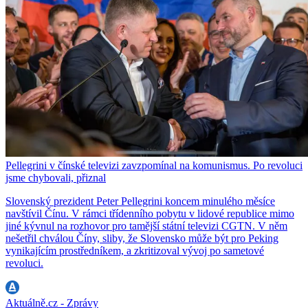
Pellegrini v čínské televizi zavzpomínal na komunismus. Po revoluci
jsme chybovali, přiznal
Slovenský prezident Peter Pellegrini koncem minulého měsíce
navštívil Čínu. V rámci třídenního pobytu v lidové republice mimo
jiné kývnul na rozhovor pro tamější státní televizi CGTN. V něm
nešetřil chválou Číny, sliby, že Slovensko může být pro Peking
vynikajícím prostředníkem, a zkritizoval vývoj po sametové
revoluci.
Aktuálně.cz - Zprávy