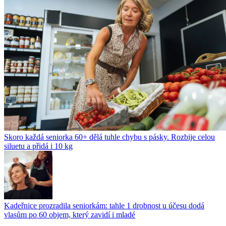
Skoro každá seniorka 60+ dělá tuhle chybu s pásky. Rozbije celou
siluetu a přidá i 10 kg
Kadeřnice prozradila seniorkám: tahle 1 drobnost u účesu dodá
vlasům po 60 objem, který zavidí i mladé