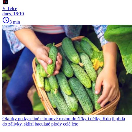
V Telce
dnes, 18:10
3 min
Okurky po kyselině citronové rostou do šířky i délky. Kdo ji přidá
do zálivky, sklízí baculaté plody celé léto