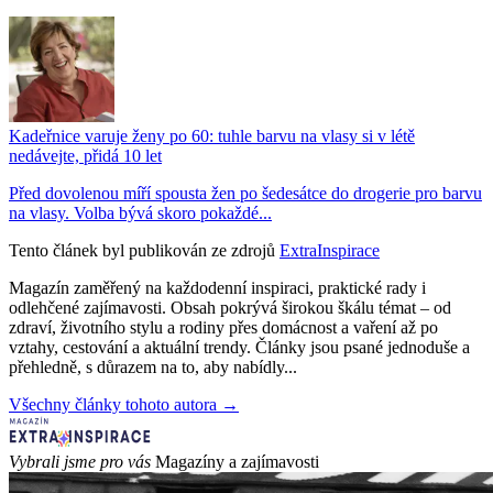
Kadeřnice varuje ženy po 60: tuhle barvu na vlasy si v létě
nedávejte, přidá 10 let
Před dovolenou míří spousta žen po šedesátce do drogerie pro barvu
na vlasy. Volba bývá skoro pokaždé...
Tento článek byl publikován ze zdrojů
ExtraInspirace
Magazín zaměřený na každodenní inspiraci, praktické rady i
odlehčené zajímavosti. Obsah pokrývá širokou škálu témat – od
zdraví, životního stylu a rodiny přes domácnost a vaření až po
vztahy, cestování a aktuální trendy. Články jsou psané jednoduše a
přehledně, s důrazem na to, aby nabídly...
Všechny články tohoto autora →
Vybrali jsme pro vás
Magazíny a zajímavosti