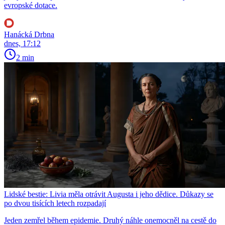
evropské dotace.
Hanácká Drbna
dnes, 17:12
2 min
Lidské bestie: Livia měla otrávit Augusta i jeho dědice. Důkazy se
po dvou tisících letech rozpadají
Jeden zemřel během epidemie. Druhý náhle onemocněl na cestě do