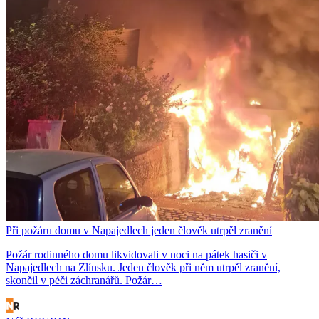
Při požáru domu v Napajedlech jeden člověk utrpěl zranění
Požár rodinného domu likvidovali v noci na pátek hasiči v
Napajedlech na Zlínsku. Jeden člověk při něm utrpěl zranění,
skončil v péči záchranářů. Požár…