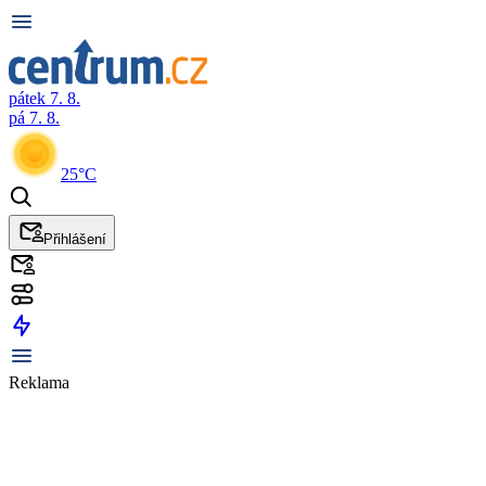
pátek 7. 8.
pá 7. 8.
25°C
Přihlášení
Reklama