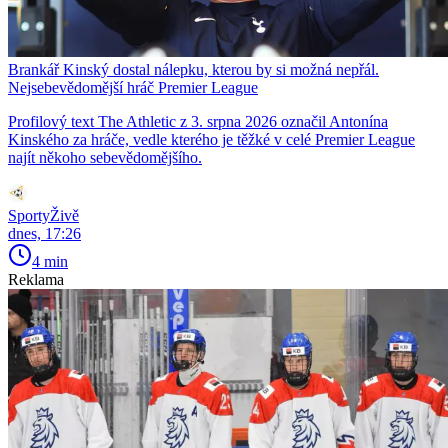
Brankář Kinský dostal nálepku, kterou by si možná nepřál.
Nejsebevědomější hráč Premier League
Profilový text The Athletic z 3. srpna 2026 označil Antonína
Kinského za hráče, vedle kterého je těžké v celé Premier League
najít někoho sebevědomějšího.
SportyŽivě
dnes, 17:26
4 min
Reklama