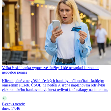
Velká česká banka vypne své služby. Lidé nezaplatí kartou ani
nepošlou peníze
Klienti jedné z největších českých bank by měli počítat s krátkým
omezením služeb. ČSOB na neděli 9. srpna naplánovala odstávku
elektronického bankovnictví, která ovlivní také nákupy na internetu.
Byznys trendy
dnes, 17:46