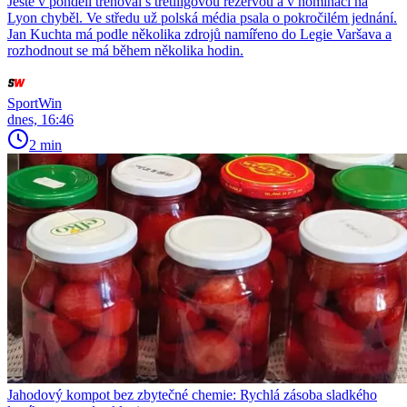
Ještě v pondělí trénoval s třetiligovou rezervou a v nominaci na
Lyon chyběl. Ve středu už polská média psala o pokročilém jednání.
Jan Kuchta má podle několika zdrojů namířeno do Legie Varšava a
rozhodnout se má během několika hodin.
SportWin
dnes, 16:46
2 min
Jahodový kompot bez zbytečné chemie: Rychlá zásoba sladkého