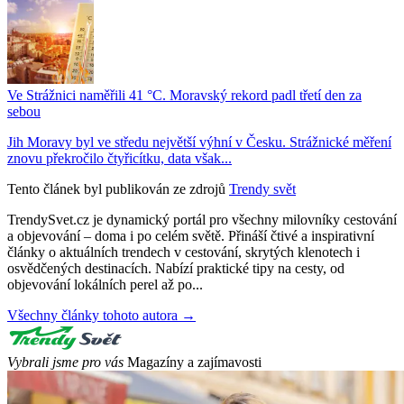
Ve Strážnici naměřili 41 °C. Moravský rekord padl třetí den za
sebou
Jih Moravy byl ve středu největší výhní v Česku. Strážnické měření
znovu překročilo čtyřicítku, data však...
Tento článek byl publikován ze zdrojů
Trendy svět
TrendySvet.cz je dynamický portál pro všechny milovníky cestování
a objevování – doma i po celém světě. Přináší čtivé a inspirativní
články o aktuálních trendech v cestování, skrytých klenotech i
osvědčených destinacích. Nabízí praktické tipy na cesty, od
objevování lokálních perel až po...
Všechny články tohoto autora →
Vybrali jsme pro vás
Magazíny a zajímavosti