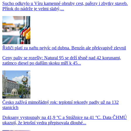
Sucho odkrylo u Víru kamenné obruby cest, pařezy i zbytky staveb.
Přítok do nádrže je velmi slabý,...
Řidiči platí za naftu nejvíc od dubna. Benzín ale překvapivě zlevnil
Ceny paliv se rozešly: Natural 95 se drží těsně nad 42 korunami,
zatímco diesel po dalším skoku míří k 45...
Česko zažívá mimořádný rok: teplotní rekordy padly už na 132
stanicích
Doksany vystoupaly na 41,9 °C a Strážnice na 41 °C. Data ČHMÚ
ukazují, že letošní vedra přepisovala dlouhé...