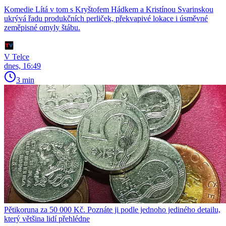
Komedie Lítá v tom s Kryštofem Hádkem a Kristínou Svarinskou
ukrývá řadu produkčních perliček, překvapivé lokace i úsměvné
zeměpisné omyly štábu.
V Telce
dnes, 16:49
3 min
Pětikoruna za 50 000 Kč. Poznáte ji podle jednoho jediného detailu,
který většina lidí přehlédne