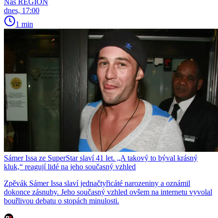
Náš REGION
dnes, 17:00
1 min
Sámer Issa ze SuperStar slaví 41 let. „A takový to býval krásný
kluk,“ reagují lidé na jeho současný vzhled
Zpěvák Sámer Issa slaví jednačtyřicáté narozeniny a oznámil
dokonce zásnuby. Jeho současný vzhled ovšem na internetu vyvolal
bouřlivou debatu o stopách minulosti.