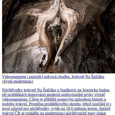
Videomapping i pulzující srdcová chodba. Jeskyně Na Špičáku
chystá modernizaci
Návštěvníky jeskyně Na Špičáku u Supíkovic na Jesenicku budou
při prohlídkách doprovázet moderní audiovizuální prvky včetně
videomappingu. Cílem je přiblížit poutavým způsobem historii a
podobu jeskyní. Proměna prohlídkového okruhu, jehož součástí je i
nové zázemí pro návštěvníky, vyjde na 18,6 milionu korun. Správě
jeskyní ČR se podařilo na modernizaci návštěvnické trasy získat