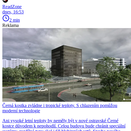
ReadZone
dnes, 16:53
2 min
Reklama
Černá kostka zvládne i tropické teploty. S chlazením pomůžou
moderní technologie
Ani vysoké letní teploty by neměly být v nové ostravské Černé
kostce důvodem k nepohodlí. Celou budovu bude chránit speciální