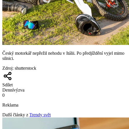
Český motorkář nepřežil nehodu v Itálii. Po předjíždění vyjel mimo
silnici.
Zdroj
:
shutterstock
Sdílet
Denní
výzva
0
Reklama
Další články z
Trendy svět