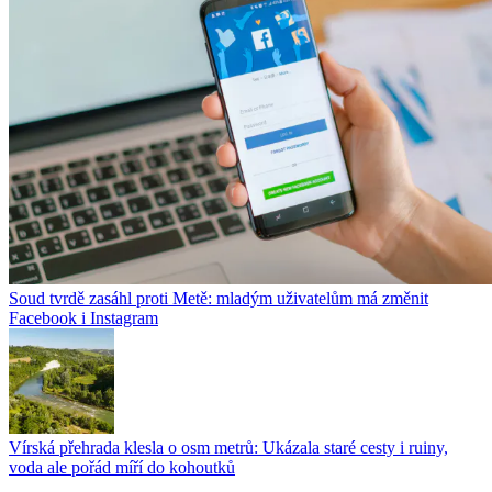
Soud tvrdě zasáhl proti Metě: mladým uživatelům má změnit
Facebook i Instagram
Vírská přehrada klesla o osm metrů: Ukázala staré cesty i ruiny,
voda ale pořád míří do kohoutků