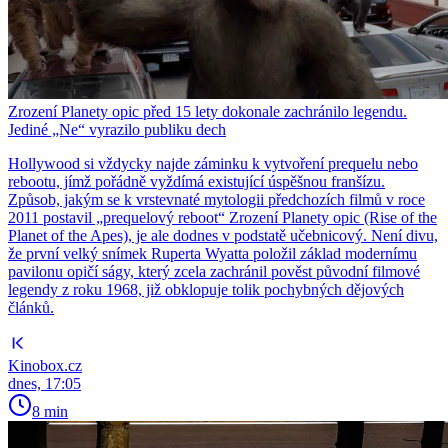
Zrození Planety opic před 15 lety dokonale zachránilo legendu.
Jediné „Ne“ vyrazilo publiku dech
Hollywood si vždycky najde záminku k vytvoření prequelu nebo
rebootu, jímž pořádně vyždímá existující úspěšnou franšízu.
Způsob, jakým se k vrstevnaté mytologii předchozích filmů v roce
2011 postavil „prequelový reboot“ Zrození Planety opic (Rise of the
Planet of the Apes), je ale dodnes v podstatě učebnicový. Není divu,
že první velký snímek Ruperta Wyatta položil základ modernímu
pavilonu opičí ságy, který zcela zachránil pověst původní filmové
legendy z roku 1968, již obklopuje tolik pochybných dějových
článků.
Kinobox.cz
dnes, 17:05
8 min