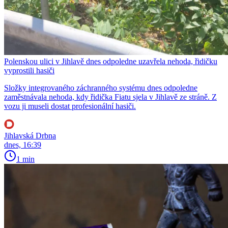
Polenskou ulici v Jihlavě dnes odpoledne uzavřela nehoda, řidičku
vyprostili hasiči
Složky integrovaného záchranného systému dnes odpoledne
zaměstnávala nehoda, kdy řidička Fiatu sjela v Jihlavě ze stráně. Z
vozu ji museli dostat profesionální hasiči.
Jihlavská Drbna
dnes, 16:39
1 min