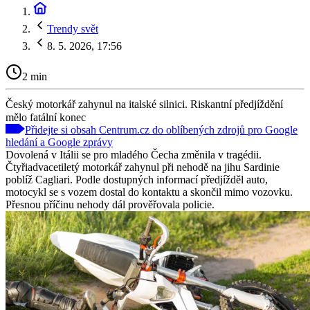
Trendy svět
8. 5. 2026, 17:56
2 min
Český motorkář zahynul na italské silnici. Riskantní předjíždění
mělo fatální konec
Přidejte si obsah Centrum.cz do oblíbených zdrojů pro Google
hledání a Google zprávy
Dovolená v Itálii se pro mladého Čecha změnila v tragédii.
Čtyřiadvacetiletý motorkář zahynul při nehodě na jihu Sardinie
poblíž Cagliari. Podle dostupných informací předjížděl auto,
motocykl se s vozem dostal do kontaktu a skončil mimo vozovku.
Přesnou příčinu nehody dál prověřovala policie.