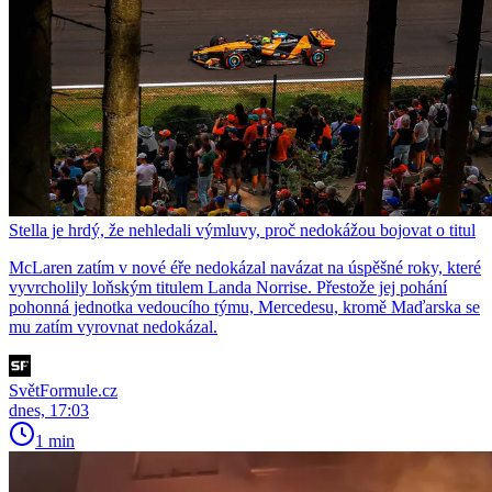
Stella je hrdý, že nehledali výmluvy, proč nedokážou bojovat o titul
McLaren zatím v nové éře nedokázal navázat na úspěšné roky, které
vyvrcholily loňským titulem Landa Norrise. Přestože jej pohání
pohonná jednotka vedoucího týmu, Mercedesu, kromě Maďarska se
mu zatím vyrovnat nedokázal.
SvětFormule.cz
dnes, 17:03
1 min