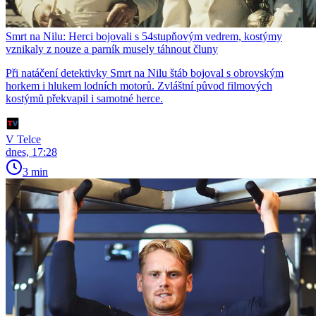
Smrt na Nilu: Herci bojovali s 54stupňovým vedrem, kostýmy
vznikaly z nouze a parník musely táhnout čluny
Při natáčení detektivky Smrt na Nilu štáb bojoval s obrovským
horkem i hlukem lodních motorů. Zvláštní původ filmových
kostýmů překvapil i samotné herce.
V Telce
dnes, 17:28
3 min