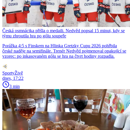
Česká osmnáctka přišla o medaili. Nedvěd popsal 15 minut, kdy se
týmu zhroutila hra po gólu soupeře
Porážka 4:5 s Finskem na Hlinka Gretzky Cupu 2026 pohřbila
české naděje na semifinále. Trenér Nedvěd pojmenoval opakující se
vzorec: po inkasovaném gólu se hra na čtvrt hodiny rozpadla.
SportyŽivě
dnes, 17:22
3 min