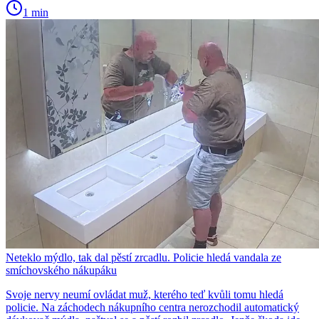
1 min
Neteklo mýdlo, tak dal pěstí zrcadlu. Policie hledá vandala ze
smíchovského nákupáku
Svoje nervy neumí ovládat muž, kterého teď kvůli tomu hledá
policie. Na záchodech nákupního centra nerozchodil automatický