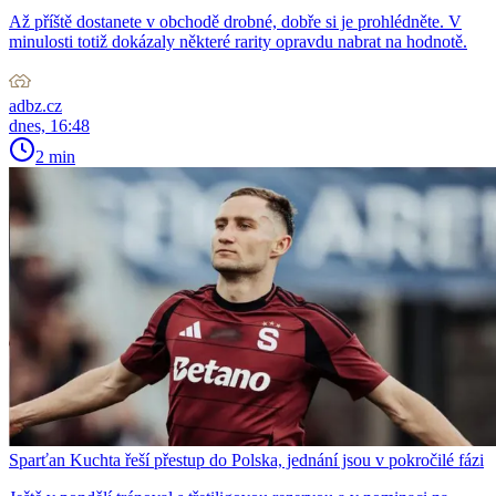
Až příště dostanete v obchodě drobné, dobře si je prohlédněte. V
minulosti totiž dokázaly některé rarity opravdu nabrat na hodnotě.
adbz.cz
dnes, 16:48
2 min
Sparťan Kuchta řeší přestup do Polska, jednání jsou v pokročilé fázi