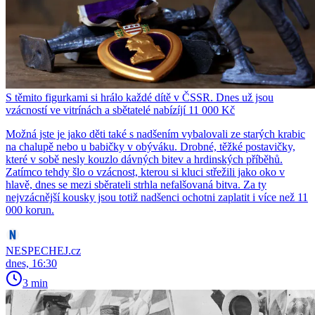
S těmito figurkami si hrálo každé dítě v ČSSR. Dnes už jsou
vzácností ve vitrínách a sbětatelé nabízíjí 11 000 Kč
Možná jste je jako děti také s nadšením vybalovali ze starých krabic
na chalupě nebo u babičky v obýváku. Drobné, těžké postavičky,
které v sobě nesly kouzlo dávných bitev a hrdinských příběhů.
Zatímco tehdy šlo o vzácnost, kterou si kluci střežili jako oko v
hlavě, dnes se mezi sběrateli strhla nefalšovaná bitva. Za ty
nejvzácnější kousky jsou totiž nadšenci ochotni zaplatit i více než 11
000 korun.
NESPECHEJ.cz
dnes, 16:30
3 min