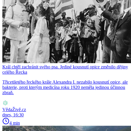
Král chtěl zachránit svého psa. Jediné kousnutí opice změnilo dějiny
celého Řecka
Třicetiletého řeckého krále Alexandra I. nezabilo kousnutí opice, ale
bakterie, proti kterým medicína roku 1920 neměla jedinou účinnou
zbraň.
VědaŽivě.cz
dnes, 16:30
4 min