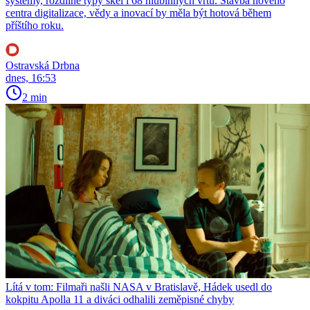
systémy, rozdílné typy skel i 68 hlubinných vrtů. Stavba nového
centra digitalizace, vědy a inovací by měla být hotová během
příštího roku.
Ostravská Drbna
dnes, 16:53
2 min
Lítá v tom: Filmaři našli NASA v Bratislavě, Hádek usedl do
kokpitu Apolla 11 a diváci odhalili zeměpisné chyby