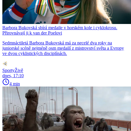
Barbora Bukovská sbírá medaile v horském kole i cyklokrosu.
Přirovnávají ji k van der Poelovi
Sedmnáctiletá Barbora Bukovská má za necelé dva roky na
juniorské scéně nejméně osm medailí z mistrovství světa a Evropy
ve dvou cyklistických disciplínách.
SportyŽivě
dnes, 17:10
4 min