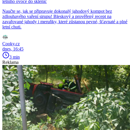
letního ovoce do sklenic
Naučte se, jak se připravuje dokonalý jahodový kompot bez
zdlouhavého vaření sirupu! Bleskový a prověřený recept na
zavařované jahody i meruňky, které zůstanou pevné, šťavnaté a plné
letní chuti.
Cooky.cz
dnes, 16:45
3 min
Reklama