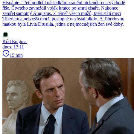
Hispánie. Třetí podlehl následkům zranění utrženého na východě
říše. Čtvrtého zavraždil voják krátce po smrti císaře. Nakonec
zemřel samotný Augustus. Z téměř všech mužů, kteří stáli mezi
Tiberiem a nejvyšší mocí, postupně nezůstal nikdo. A Tiberiovou
matkou byla Livia Drusilla, jedna z nejmocnějších žen své doby.
Kód Enigma
dnes, 17:11
15 min