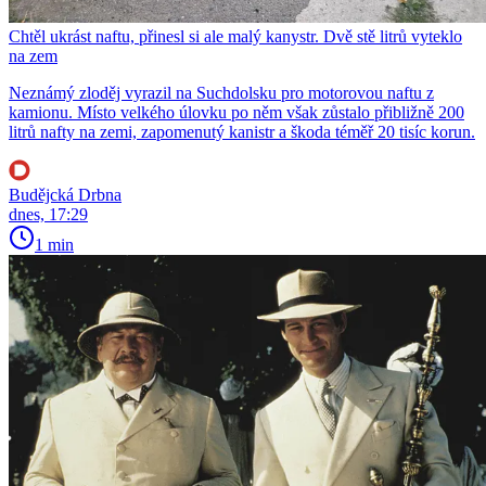
Chtěl ukrást naftu, přinesl si ale malý kanystr. Dvě stě litrů vyteklo
na zem
Neznámý zloděj vyrazil na Suchdolsku pro motorovou naftu z
kamionu. Místo velkého úlovku po něm však zůstalo přibližně 200
litrů nafty na zemi, zapomenutý kanistr a škoda téměř 20 tisíc korun.
Budějcká Drbna
dnes, 17:29
1 min