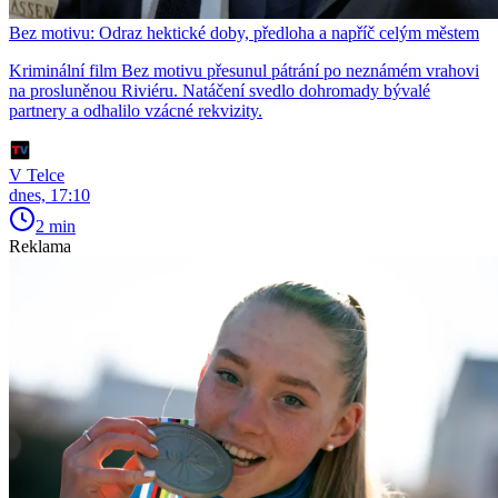
Bez motivu: Odraz hektické doby, předloha a napříč celým městem
Kriminální film Bez motivu přesunul pátrání po neznámém vrahovi
na prosluněnou Riviéru. Natáčení svedlo dohromady bývalé
partnery a odhalilo vzácné rekvizity.
V Telce
dnes, 17:10
2 min
Reklama