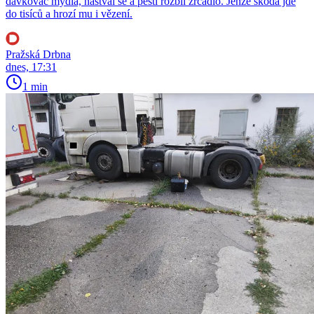
dávkovač mýdla, naštval se a pěstí rozbil zrcadlo. Jenže škoda jde
do tisíců a hrozí mu i vězení.
Pražská Drbna
dnes, 17:31
1 min