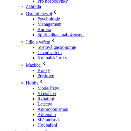
Pro hospodyňky
Zahrada
Osobní rozvoj
Psychologie
Management
Kariéra
Spiritualita a náboženství
Jídlo a vaření
Světová gastronomie
Levné vaření
Kulinářské triky
Mazlíčci
Kočky
Pejskové
Hobby
Modelářství
Včelařství
Rybaření
Letectví
Automobilismus
Adrenalin
Sběratelství
Houbaření