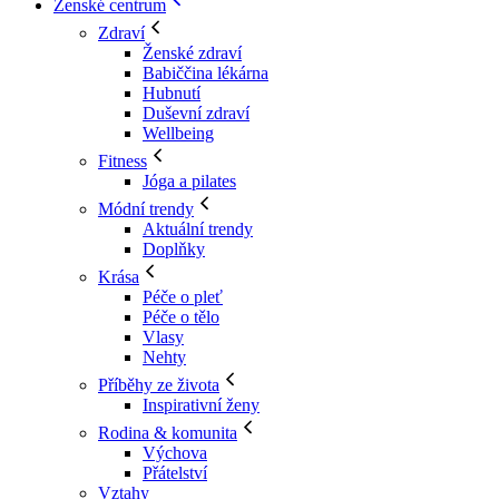
Ženské centrum
Zdraví
Ženské zdraví
Babiččina lékárna
Hubnutí
Duševní zdraví
Wellbeing
Fitness
Jóga a pilates
Módní trendy
Aktuální trendy
Doplňky
Krása
Péče o pleť
Péče o tělo
Vlasy
Nehty
Příběhy ze života
Inspirativní ženy
Rodina & komunita
Výchova
Přátelství
Vztahy