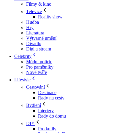
Filmy & kino
Televize
Reality show
Hudba
Hry
Literatura
Výtvarné umění
Divadlo
Digi a stream
Celebrity
Módní policie
Pro pamětníky
Nové tváře
Lifestyle
Cestování
Destinace
Rady na cesty
Bydlení
Interiery
Rady do domu
DIY
Pro kutily