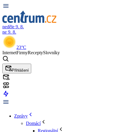
neděle 9. 8.
ne 9. 8.
23°C
Internet
Firmy
Recepty
Slovníky
Přihlášení
Zprávy
Domácí
Regionální