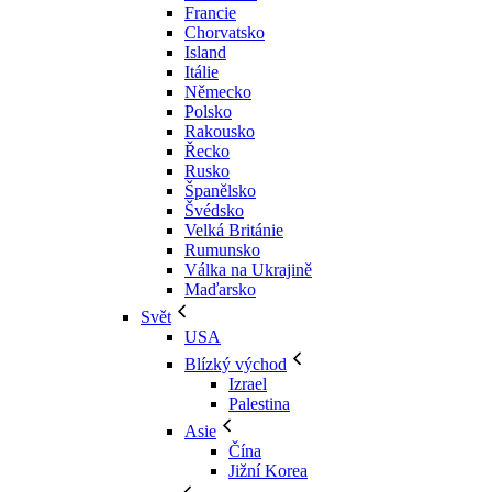
Francie
Chorvatsko
Island
Itálie
Německo
Polsko
Rakousko
Řecko
Rusko
Španělsko
Švédsko
Velká Británie
Rumunsko
Válka na Ukrajině
Maďarsko
Svět
USA
Blízký východ
Izrael
Palestina
Asie
Čína
Jižní Korea