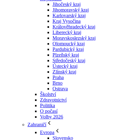
Jihočeský kraj
Jihomoravský kraj
Karlovarský kraj
Kraj Vysočina
Králověhradecký kraj
Liberecký kraj
Moravskoslezský kraj
Olomoucký kraj
Pardubický kraj
Plzeňský kraj
Středočeský kraj
Ústecký kraj
Zlínský kraj
Praha
Brno
Ostrava
Školství
Zdravotnictví
Politika
O počasí
Volby 2026
Zahraničí
Evropa
Slovensko