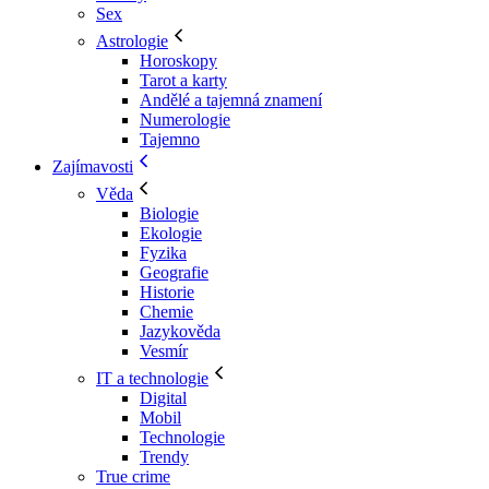
Sex
Astrologie
Horoskopy
Tarot a karty
Andělé a tajemná znamení
Numerologie
Tajemno
Zajímavosti
Věda
Biologie
Ekologie
Fyzika
Geografie
Historie
Chemie
Jazykověda
Vesmír
IT a technologie
Digital
Mobil
Technologie
Trendy
True crime