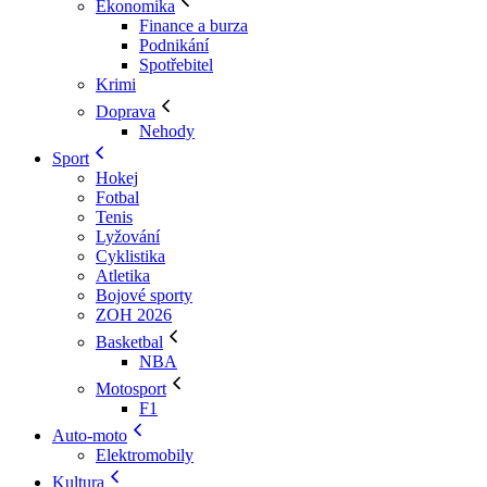
Ekonomika
Finance a burza
Podnikání
Spotřebitel
Krimi
Doprava
Nehody
Sport
Hokej
Fotbal
Tenis
Lyžování
Cyklistika
Atletika
Bojové sporty
ZOH 2026
Basketbal
NBA
Motosport
F1
Auto-moto
Elektromobily
Kultura