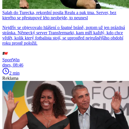
Salah do Turecka, rekordní posila Realu a pak tma. Server, bez
kterého se přestupové léto neobejde, to neunesl
Nejdřív se objevovalo hlášení o špatné bráně, potom už jen prázdná
stránka. Německý server Transfermarkt, kam míří každý, kdo chce
vědět, kolik který fotbalista stojí, se uprostřed nejrušnějšího období
roku prostě položil.
SportWin
dnes, 08:46
2 min
Reklama