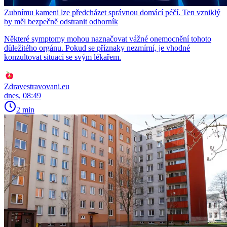
Zubnímu kameni lze předcházet správnou domácí péčí. Ten vzniklý
by měl bezpečně odstranit odborník
Některé symptomy mohou naznačovat vážné onemocnění tohoto
důležitého orgánu. Pokud se příznaky nezmírní, je vhodné
konzultovat situaci se svým lékařem.
Zdravestravovani.eu
dnes, 08:49
2 min