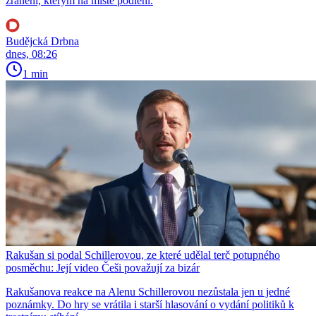
zranění, kterým na místě podlehl.
Budějcká Drbna
dnes, 08:26
1 min
Rakušan si podal Schillerovou, ze které udělal terč potupného
posměchu: Její video Češi považují za bizár
Rakušanova reakce na Alenu Schillerovou nezůstala jen u jedné
poznámky. Do hry se vrátila i starší hlasování o vydání politiků k