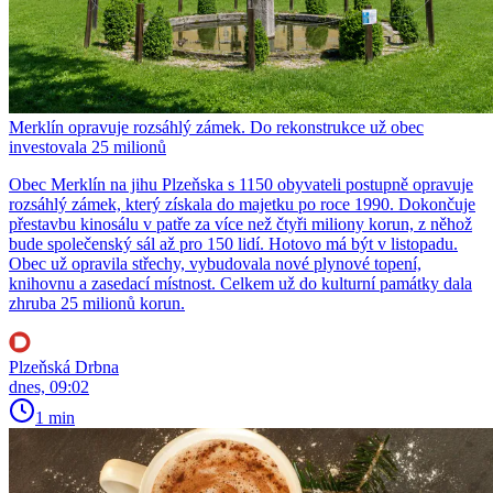
Merklín opravuje rozsáhlý zámek. Do rekonstrukce už obec
investovala 25 milionů
Obec Merklín na jihu Plzeňska s 1150 obyvateli postupně opravuje
rozsáhlý zámek, který získala do majetku po roce 1990. Dokončuje
přestavbu kinosálu v patře za více než čtyři miliony korun, z něhož
bude společenský sál až pro 150 lidí. Hotovo má být v listopadu.
Obec už opravila střechy, vybudovala nové plynové topení,
knihovnu a zasedací místnost. Celkem už do kulturní památky dala
zhruba 25 milionů korun.
Plzeňská Drbna
dnes, 09:02
1 min