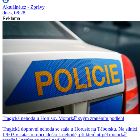
Aktuálně.cz - Zprávy
dnes, 08:28
Reklama
Tragická nehoda u Horusic. Motorkář svým zraněním podlehl
Tragická dopravní nehoda se stala u Horusic na Táborsku. Na silnici
II/603 v katastru obce došlo k nehodě, při které utrpěl motorkář