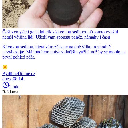
Češi vymysleli geniální trik s kávovou sedlinou. O tomto využití
netuší většina lidí. Ušetří vám spoustu peněz, námahy i času
Kávovou sedlinu, která vám zůstane na dně šálku, rozhodně
nevyhazujte. Má mnohem univerzálnější využití, než by se mohlo na
první pohled zdát.
BydlímeÚtulně.cz
dnes, 08:14
2 min
Reklama