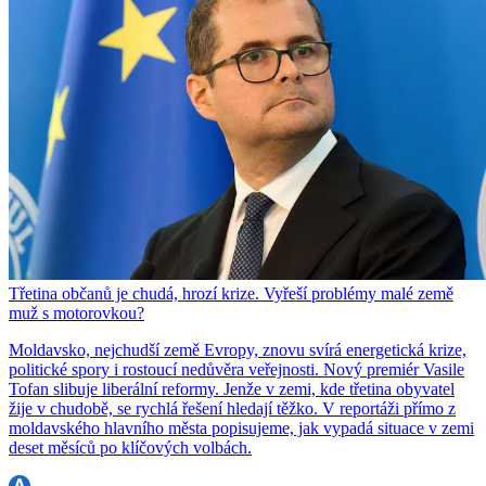
Třetina občanů je chudá, hrozí krize. Vyřeší problémy malé země
muž s motorovkou?
Moldavsko, nejchudší země Evropy, znovu svírá energetická krize,
politické spory i rostoucí nedůvěra veřejnosti. Nový premiér Vasile
Tofan slibuje liberální reformy. Jenže v zemi, kde třetina obyvatel
žije v chudobě, se rychlá řešení hledají těžko. V reportáži přímo z
moldavského hlavního města popisujeme, jak vypadá situace v zemi
deset měsíců po klíčových volbách.