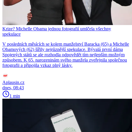
Krize? Michelle Obama jednou fotografií umlčela všechny
spekulace
V posledních měsících se kolem manželství Baracka (65) a Michelle
Obamových (62) šířily nejrůznější spekulace. Bývalá první dáma
Spojených států se ale rozhodla odpovědět tím nejlepším možným
způsobem. K 65. narozeninám svého manžela zveřejnila společnou
fotografii a připojila vzkaz plný lásky.
Aplausin.cz
dnes, 08:43
1 min