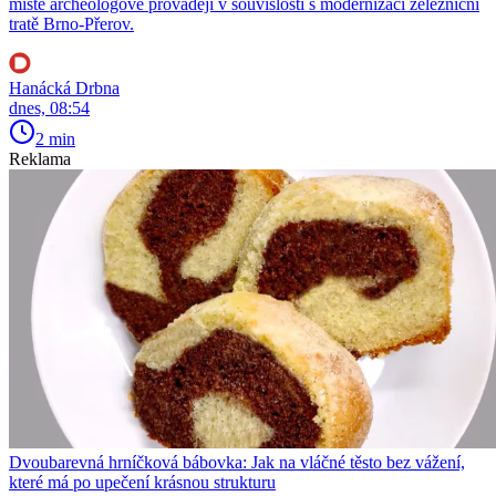
místě archeologové provádějí v souvislosti s modernizací železniční
tratě Brno-Přerov.
Hanácká Drbna
dnes, 08:54
2 min
Reklama
Dvoubarevná hrníčková bábovka: Jak na vláčné těsto bez vážení,
které má po upečení krásnou strukturu