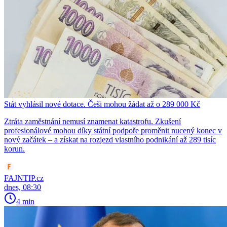
Stát vyhlásil nové dotace. Češi mohou žádat až o 289 000 Kč
Ztráta zaměstnání nemusí znamenat katastrofu. Zkušení
profesionálové mohou díky státní podpoře proměnit nucený konec v
nový začátek – a získat na rozjezd vlastního podnikání až 289 tisíc
korun.
FAJNTIP.cz
dnes, 08:30
4 min