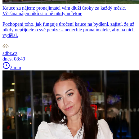
Kauce za nájem: pronajímatel vám dluží úroky za každý měsíc.
Většina nájemníků si o ně nikdy neřekne
Pochopení toho, jak funguje úročení kauce na bydlení, zajistí, že už
nikdy nepřijdete o své peníze – nenechte pronajímatele, aby na nich
vydělal.
adbz.cz
dnes, 08:49
2 min