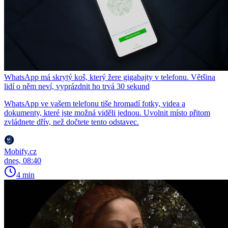
WhatsApp má skrytý koš, který žere gigabajty v telefonu. Většina
lidí o něm neví, vyprázdnit ho trvá 30 sekund
WhatsApp ve vašem telefonu tiše hromadí fotky, videa a
dokumenty, které jste možná viděli jednou. Uvolnit místo přitom
zvládnete dřív, než dočtete tento odstavec.
Mobify.cz
dnes, 08:40
4 min