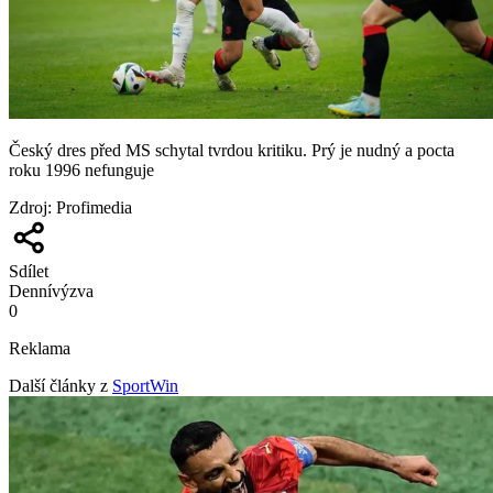
Český dres před MS schytal tvrdou kritiku. Prý je nudný a pocta
roku 1996 nefunguje
Zdroj
:
Profimedia
Sdílet
Denní
výzva
0
Reklama
Další články z
SportWin