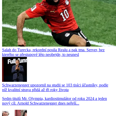
Salah do Turecka, rekordní posila Realu a pak tma. Server, bez
kterého se přestupové léto neobejde, to neunesl
Schwarzenegger upozornil na studii se 103 tisíci účastníky, podle
níž kvalitní strava přidá až tři roky života
Sedm titulů Mr. Olympia, kardiostimulátor od roku 2024 a jeden
nový cíl. Arnold Schwarzenegger dnes neřeší...