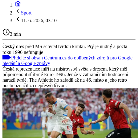
Sport
11. 6. 2026, 03:10
3 min
Český dres před MS schytal tvrdou kritiku. Prý je nudný a pocta
roku 1996 nefunguje
Přidejte si obsah Centrum.cz do oblíbených zdrojů pro Google
hledání a Google zprávy
Česká reprezentace míří na mistrovství světa s dresem, který měl
připomenout stříbrné Euro 1996. Jenže v zahraničním hodnocení
narazil tvrdě. The Athletic ho zařadil až na 46. místo a jeho retro
poctu označil za nepřesvědčivou.