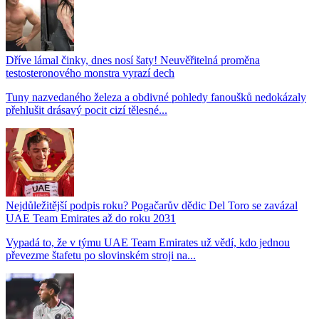
Dříve lámal činky, dnes nosí šaty! Neuvěřitelná proměna
testosteronového monstra vyrazí dech
Tuny nazvedaného železa a obdivné pohledy fanoušků nedokázaly
přehlušit drásavý pocit cizí tělesné...
Nejdůležitější podpis roku? Pogačarův dědic Del Toro se zavázal
UAE Team Emirates až do roku 2031
Vypadá to, že v týmu UAE Team Emirates už vědí, kdo jednou
převezme štafetu po slovinském stroji na...