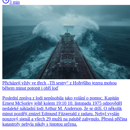
3 min
Přicházejí vždy ve třech „Tři sestry“ z Hořejšího jezera mohou
během minut potopit i obří loď
Poslední zpráva z lodi nepůsobila jako volání o pomoc. Kapitán
Ernest McSorley ještě kolem 19:10 10. listopadu 1975 odpověděl
nedaleké nákladní lodi Arthur M. Anderson, že se drží. O několik
minut později zmizel Edmund Fitzgerald z radaru. Nebyl vyslán
nouzový signál a všech 29 mužů na palubě zahynulo. Přesná příčina
katastrofy nebyla nikdy s jistotou určena.