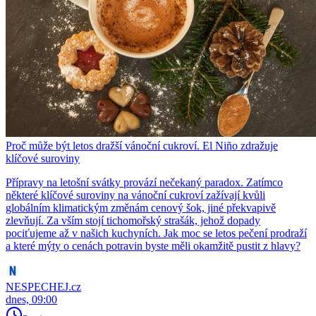
Proč může být letos dražší vánoční cukroví. El Niño zdražuje
klíčové suroviny
Přípravy na letošní svátky provází nečekaný paradox. Zatímco
některé klíčové suroviny na vánoční cukroví zažívají kvůli
globálním klimatickým změnám cenový šok, jiné překvapivě
zlevňují. Za vším stojí tichomořský strašák, jehož dopady
pociťujeme až v našich kuchyních. Jak moc se letos pečení prodraží
a které mýty o cenách potravin byste měli okamžitě pustit z hlavy?
NESPECHEJ.cz
dnes, 09:00