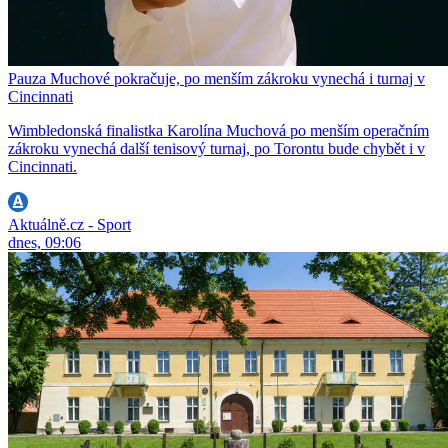
Pauza Muchové pokračuje, po menším zákroku vynechá i turnaj v
Cincinnati
Wimbledonská finalistka Karolína Muchová po menším operačním
zákroku vynechá další tenisový turnaj, po Torontu bude chybět i v
Cincinnati.
Aktuálně.cz - Sport
dnes, 09:06