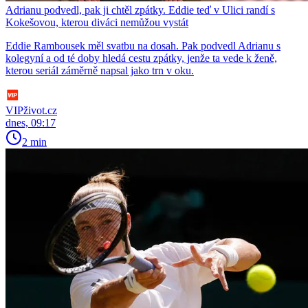
Adrianu podvedl, pak ji chtěl zpátky. Eddie teď v Ulici randí s
Kokešovou, kterou diváci nemůžou vystát
Eddie Rambousek měl svatbu na dosah. Pak podvedl Adrianu s
kolegyní a od té doby hledá cestu zpátky, jenže ta vede k ženě,
kterou seriál záměrně napsal jako trn v oku.
VIPživot.cz
dnes, 09:17
2 min