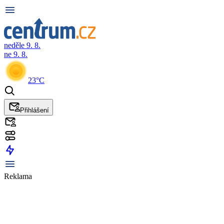
neděle 9. 8.
ne 9. 8.
23°C
Přihlášení
Reklama