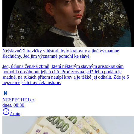
Nejslavnější travičky v historii byly královny a jiné významné
šlechtičny. Jed jim významně pomohl ke slávě
Jed, účinná ženská zbraň, která některým slavným aristokratkám
pomohla dosáhnout jejich cílů. Proč zrovna jed? Jeho podání je
snadné, na rukách přitom neulpí krev a je těžké jej odhalit. Zde je 6
nejznámějších traviček historie.
NESPECHEJ.cz
dnes, 08:30
2 min