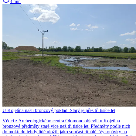
3 min
U Kojetína našli bronzový poklad. Starý je přes tři tisíce let
Vědci z Archeologického centra Olomouc objevili u Kojetína
bronzové předměty staré více než tři tisíce let. Předměty podle nich
do mokřadu tehdy lidé uložili jako součást rituálů. Vykopávky na