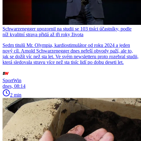
Schwarzenegger upozornil na studii se 103 tisíci účastníky, podle
níž kvalitní strava přidá až tři roky života
Sedm titulů Mr. Olympia, kardiostimulátor od roku 2024 a jeden
nový cíl. Arnold Schwarzenegger dnes neřeší obvody paží, ale to,
jak se dožít víc než sta let. Ve svém newsletteru proto rozebral studii,
která sledovala stravu více než sta tisíc lidí po dobu deseti let.
SportWin
dnes, 08:14
2 min