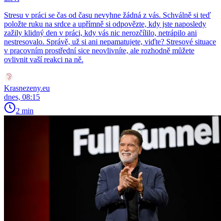
Stresu v práci se čas od času nevyhne žádná z vás. Schválně si teď
položte ruku na srdce a upřímně si odpovězte, kdy jste naposledy
zažily klidný den v práci, kdy vás nic nerozčílilo, netrápilo ani
nestresovalo. Správě, už si ani nepamatujete, viďte? Stresové situace
v pracovním prostřední sice neovlivníte, ale rozhodně můžete
ovlivnit vaší reakci na ně.
Krasnezeny.eu
dnes, 08:15
2 min