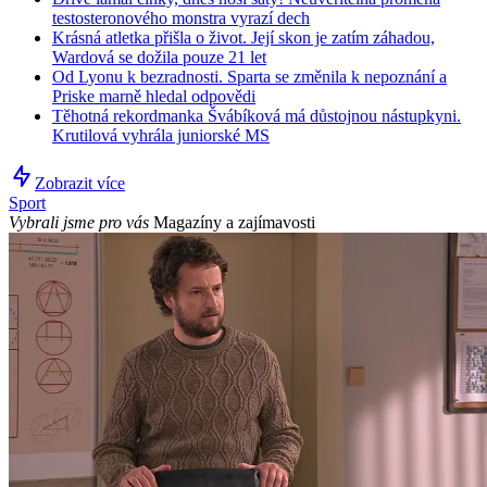
testosteronového monstra vyrazí dech
Krásná atletka přišla o život. Její skon je zatím záhadou,
Wardová se dožila pouze 21 let
Od Lyonu k bezradnosti. Sparta se změnila k nepoznání a
Priske marně hledal odpovědi
Těhotná rekordmanka Švábíková má důstojnou nástupkyni.
Krutilová vyhrála juniorské MS
Zobrazit více
Sport
Vybrali jsme pro vás
Magazíny a zajímavosti