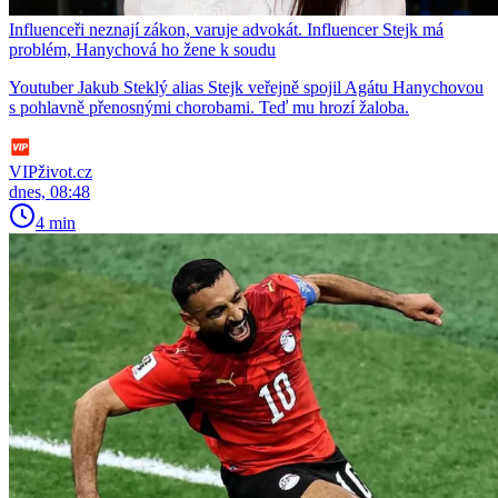
Influenceři neznají zákon, varuje advokát. Influencer Stejk má
problém, Hanychová ho žene k soudu
Youtuber Jakub Steklý alias Stejk veřejně spojil Agátu Hanychovou
s pohlavně přenosnými chorobami. Teď mu hrozí žaloba.
VIPživot.cz
dnes, 08:48
4 min