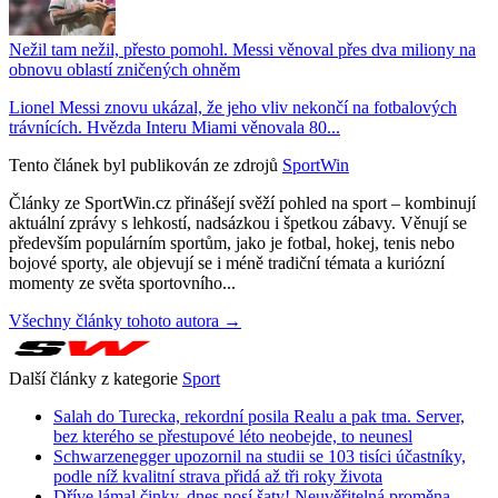
Nežil tam nežil, přesto pomohl. Messi věnoval přes dva miliony na
obnovu oblastí zničených ohněm
Lionel Messi znovu ukázal, že jeho vliv nekončí na fotbalových
trávnících. Hvězda Interu Miami věnovala 80...
Tento článek byl publikován ze zdrojů
SportWin
Články ze SportWin.cz přinášejí svěží pohled na sport – kombinují
aktuální zprávy s lehkostí, nadsázkou i špetkou zábavy. Věnují se
především populárním sportům, jako je fotbal, hokej, tenis nebo
bojové sporty, ale objevují se i méně tradiční témata a kuriózní
momenty ze světa sportovního...
Všechny články tohoto autora →
Další články z kategorie
Sport
Salah do Turecka, rekordní posila Realu a pak tma. Server,
bez kterého se přestupové léto neobejde, to neunesl
Schwarzenegger upozornil na studii se 103 tisíci účastníky,
podle níž kvalitní strava přidá až tři roky života
Dříve lámal činky, dnes nosí šaty! Neuvěřitelná proměna