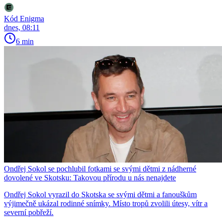
Kód Enigma
dnes, 08:11
6 min
Ondřej Sokol se pochlubil fotkami se svými dětmi z nádherné
dovolené ve Skotsku: Takovou přírodu u nás nenajdete
Ondřej Sokol vyrazil do Skotska se svými dětmi a fanouškům
výjimečně ukázal rodinné snímky. Místo tropů zvolili útesy, vítr a
severní pobřeží.