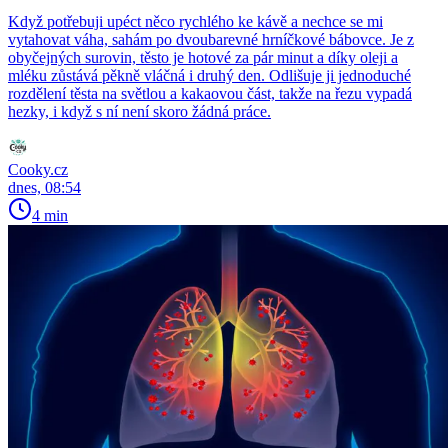
Když potřebuji upéct něco rychlého ke kávě a nechce se mi
vytahovat váha, sahám po dvoubarevné hrníčkové bábovce. Je z
obyčejných surovin, těsto je hotové za pár minut a díky oleji a
mléku zůstává pěkně vláčná i druhý den. Odlišuje ji jednoduché
rozdělení těsta na světlou a kakaovou část, takže na řezu vypadá
hezky, i když s ní není skoro žádná práce.
Cooky.cz
dnes, 08:54
4 min