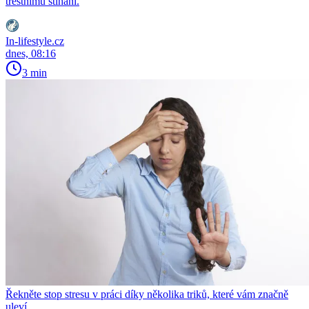
trestnímu stíhání.
In-lifestyle.cz
dnes, 08:16
3 min
Řekněte stop stresu v práci díky několika triků, které vám značně
uleví