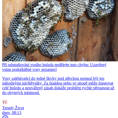
Při odstraňování vosího hnízda nedělejte tuto chybu: Uzavřený
vstup podrážděné vosy nezastaví
Vosy zalétávající do jedné škvíry pod střechou nemusí být jen
náhodnými návštěvníky. Za fasádou nebo ve stropě může fungovat
celé hnízdo a neuvážený zásah dokáže problém rychle přesunout až
do obytných místností.
Trendy Život
dnes, 08:13