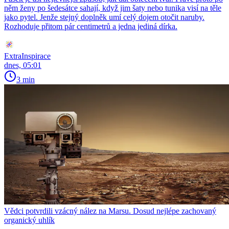
něm ženy po šedesátce sahají, když jim šaty nebo tunika visí na těle
jako pytel. Jenže stejný doplněk umí celý dojem otočit naruby.
Rozhoduje přitom pár centimetrů a jedna jediná dírka.
ExtraInspirace
dnes, 05:01
3 min
Vědci potvrdili vzácný nález na Marsu. Dosud nejlépe zachovaný
organický uhlík