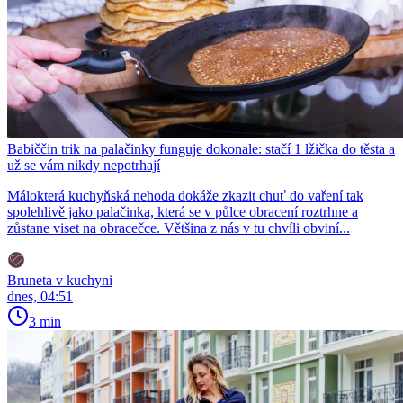
Babiččin trik na palačinky funguje dokonale: stačí 1 lžička do těsta a
už se vám nikdy nepotrhají
Málokterá kuchyňská nehoda dokáže zkazit chuť do vaření tak
spolehlivě jako palačinka, která se v půlce obracení roztrhne a
zůstane viset na obracečce. Většina z nás v tu chvíli obviní...
Bruneta v kuchyni
dnes, 04:51
3 min