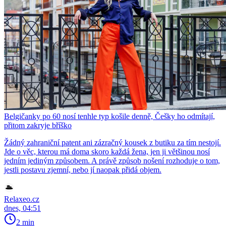
Belgičanky po 60 nosí tenhle typ košile denně, Češky ho odmítají,
přitom zakryje bříško
Žádný zahraniční patent ani zázračný kousek z butiku za tím nestojí.
Jde o věc, kterou má doma skoro každá žena, jen ji většinou nosí
jedním jediným způsobem. A právě způsob nošení rozhoduje o tom,
jestli postavu zjemní, nebo jí naopak přidá objem.
Relaxeo.cz
dnes, 04:51
2 min