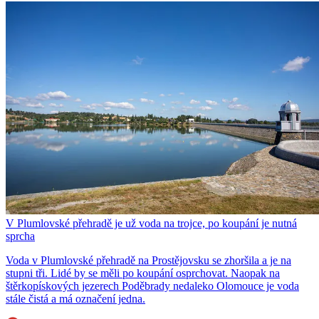
V Plumlovské přehradě je už voda na trojce, po koupání je nutná
sprcha
Voda v Plumlovské přehradě na Prostějovsku se zhoršila a je na
stupni tři. Lidé by se měli po koupání osprchovat. Naopak na
štěrkopískových jezerech Poděbrady nedaleko Olomouce je voda
stále čistá a má označení jedna.