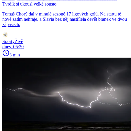
Tvrdík si ukousl velké sousto
Tomáš Chorý dal v minulé sezoně 17 ligových gólů. Na startu té
nové zatím nehraje, a Slavia bez něj nastřílela devět branek ve dvou
zápasech.
SportyŽivě
dnes, 05:20
3 min