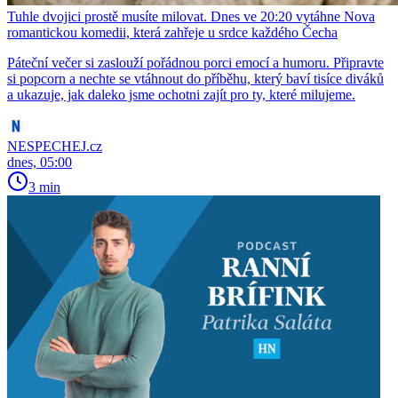
Tuhle dvojici prostě musíte milovat. Dnes ve 20:20 vytáhne Nova
romantickou komedii, která zahřeje u srdce každého Čecha
Páteční večer si zaslouží pořádnou porci emocí a humoru. Připravte
si popcorn a nechte se vtáhnout do příběhu, který baví tisíce diváků
a ukazuje, jak daleko jsme ochotni zajít pro ty, které milujeme.
NESPECHEJ.cz
dnes, 05:00
3 min