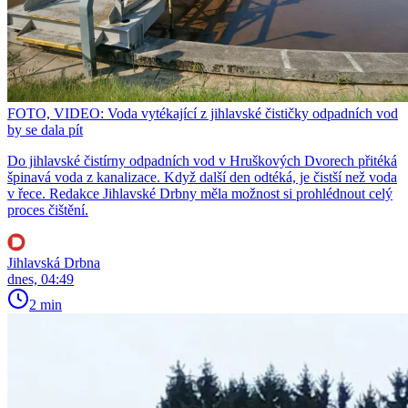
FOTO, VIDEO: Voda vytékající z jihlavské čističky odpadních vod
by se dala pít
Do jihlavské čistírny odpadních vod v Hruškových Dvorech přitéká
špinavá voda z kanalizace. Když další den odtéká, je čistší než voda
v řece. Redakce Jihlavské Drbny měla možnost si prohlédnout celý
proces čištění.
Jihlavská Drbna
dnes, 04:49
2 min