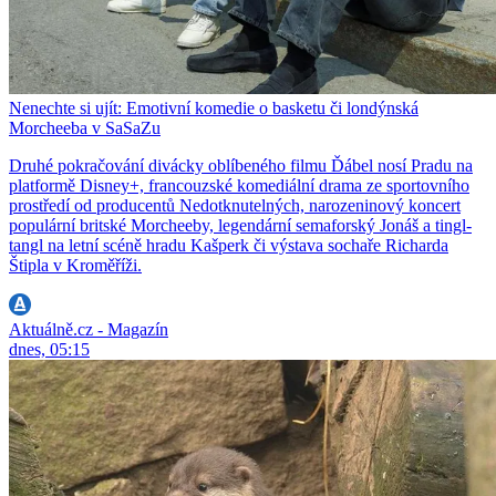
Nenechte si ujít: Emotivní komedie o basketu či londýnská
Morcheeba v SaSaZu
Druhé pokračování divácky oblíbeného filmu Ďábel nosí Pradu na
platformě Disney+, francouzské komediální drama ze sportovního
prostředí od producentů Nedotknutelných, narozeninový koncert
populární britské Morcheeby, legendární semaforský Jonáš a tingl-
tangl na letní scéně hradu Kašperk či výstava sochaře Richarda
Štipla v Kroměříži.
Aktuálně.cz - Magazín
dnes, 05:15