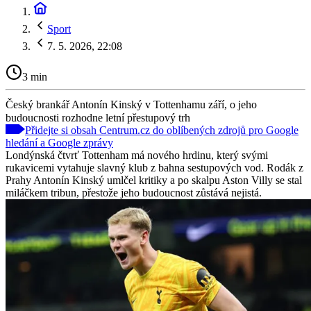
Sport
7. 5. 2026, 22:08
3 min
Český brankář Antonín Kinský v Tottenhamu září, o jeho
budoucnosti rozhodne letní přestupový trh
Přidejte si obsah Centrum.cz do oblíbených zdrojů pro Google
hledání a Google zprávy
Londýnská čtvrť Tottenham má nového hrdinu, který svými
rukavicemi vytahuje slavný klub z bahna sestupových vod. Rodák z
Prahy Antonín Kinský umlčel kritiky a po skalpu Aston Villy se stal
miláčkem tribun, přestože jeho budoucnost zůstává nejistá.