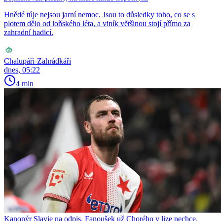
Hnědé túje nejsou jarní nemoc. Jsou to důsledky toho, co se s
plotem dělo od loňského léta, a viník většinou stojí přímo za
zahradní hadicí.
Chalupáři-Zahrádkáři
dnes, 05:22
4 min
Kanonýr Slavie na odpis. Fanoušek už Chorého v lize nechce,