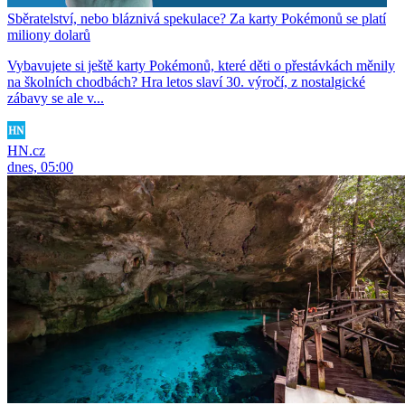
Sběratelství, nebo bláznivá spekulace? Za karty Pokémonů se platí
miliony dolarů
Vybavujete si ještě karty Pokémonů, které děti o přestávkách měnily
na školních chodbách? Hra letos slaví 30. výročí, z nostalgické
zábavy se ale v...
HN.cz
dnes, 05:00