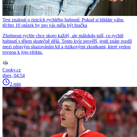
Test znalostí o rizicích rychlého hubnutí: Pokud si hlídáte váhu,
těchto 10 otázek by pro vás měla být hračka
Zhubnout rychle chce skoro každý, ale málokdo tuší, co rychlé
hubnutí s tělem skutečně dělá. Tento kvíz prověří, jestli znáte rozdíl
mezi zdravým shazováním kil a rizikovými zkratkami, které vedou
rovnou k jojo efektu.
Cooky.cz
dnes, 04:54
2 min