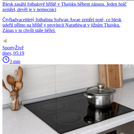
Blesk zasáhl fotbalové hřiště v Thajsku během zápasu. Jeden hráč
zemřel, devět je v nemocnici
Čtyřiadvacetiletý fotbalista Sofwan Awae zemřel poté, co blesk
udeřil přímo na hřiště v provincii Narathiwat v jižním Thajsku.
Zápas v tu chvíli stále běžel.
SportyŽivě
dnes, 05:19
3 min