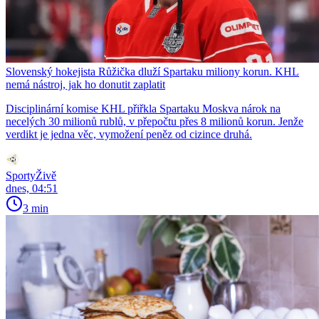
Slovenský hokejista Růžička dluží Spartaku miliony korun. KHL
nemá nástroj, jak ho donutit zaplatit
Disciplinární komise KHL přiřkla Spartaku Moskva nárok na
necelých 30 milionů rublů, v přepočtu přes 8 milionů korun. Jenže
verdikt je jedna věc, vymožení peněz od cizince druhá.
SportyŽivě
dnes, 04:51
3 min