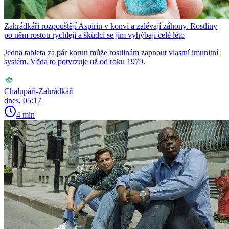
Zahrádkáři rozpouštějí Aspirin v konvi a zalévají záhony. Rostliny
po něm rostou rychleji a škůdci se jim vyhýbají celé léto
Jedna tableta za pár korun může rostlinám zapnout vlastní imunitní
systém. Věda to potvrzuje už od roku 1979.
Chalupáři-Zahrádkáři
dnes, 05:17
4 min