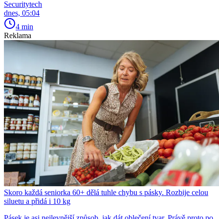
Securitytech
dnes, 05:04
4 min
Reklama
Skoro každá seniorka 60+ dělá tuhle chybu s pásky. Rozbije celou
siluetu a přidá i 10 kg
Pásek je asi nejlevnější způsob, jak dát oblečení tvar. Právě proto po