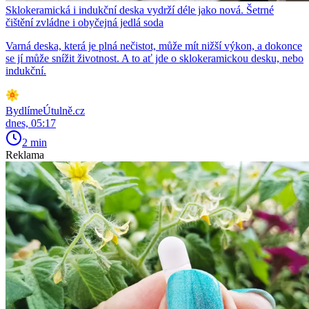
Sklokeramická i indukční deska vydrží déle jako nová. Šetrné
čištění zvládne i obyčejná jedlá soda
Varná deska, která je plná nečistot, může mít nižší výkon, a dokonce
se jí může snížit životnost. A to ať jde o sklokeramickou desku, nebo
indukční.
BydlímeÚtulně.cz
dnes, 05:17
2 min
Reklama