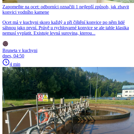
Zapomeňte na ocet: odborníci označili 1 nejlepší způsob, jak zbavit
konvici vodního kamene
Ocet má v kuchyni skoro každý a při čištění konvice po něm lidé
sáhnou jako první. Právě u rychlovarné konvice se ale tahle klasika
nemusí vyplatit. Existuje levná surovina, kterou...
Bruneta v kuchyni
dnes, 04:50
4 min