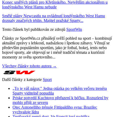
Konec smělých plánů pro Křetínského. Největším akcionářem u
londýnského West Hamu nebude
Smělé plány Newcastlu na ovládnutí londýnského West Hamu
doznaly značných trhlin. Majitel pražské Sparty...
Tento článek byl publikován ze zdrojů
SportWin
Články ze SportWin.cz přinášejí svěží pohled na sport – kombinují
aktuální zprávy s lehkostí, nadsázkou i špetkou zábavy. Věnují se
především populárním sportům, jako je fotbal, hokej, tenis nebo
bojové sporty, ale objevují se i méně tradiční témata a kuriózní
momenty ze světa sportovního...
Všechny články tohoto autora →
Další články z kategorie
Sport
„To je váš názor." Jedna otázka po velkém večeru trenéra
Sparty viditelně popudila
Priske potvrdil Kuchtovo přeřazení k béčku. Rozuzlení by
mohlo přijít ze severu
Otec Antonelliho trénuje Fittipaldiho syna: Brazilec
vychvaluje lídra
Trpišovský nemá dost. Ve Francii loví rychlíka