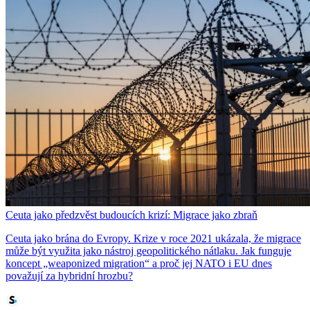
Ceuta jako předzvěst budoucích krizí: Migrace jako zbraň
Ceuta jako brána do Evropy. Krize v roce 2021 ukázala, že migrace
může být využita jako nástroj geopolitického nátlaku. Jak funguje
koncept „weaponized migration“ a proč jej NATO i EU dnes
považují za hybridní hrozbu?