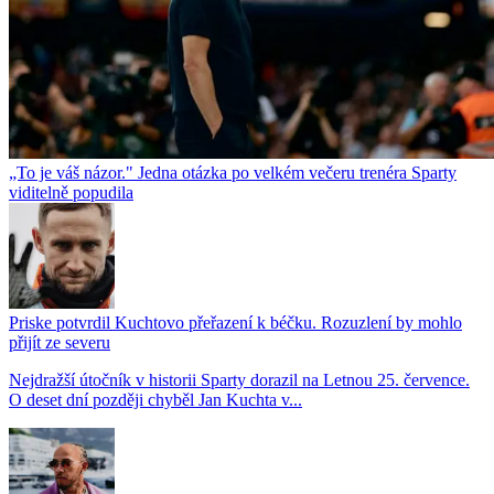
„To je váš názor." Jedna otázka po velkém večeru trenéra Sparty
viditelně popudila
Priske potvrdil Kuchtovo přeřazení k béčku. Rozuzlení by mohlo
přijít ze severu
Nejdražší útočník v historii Sparty dorazil na Letnou 25. července.
O deset dní později chyběl Jan Kuchta v...