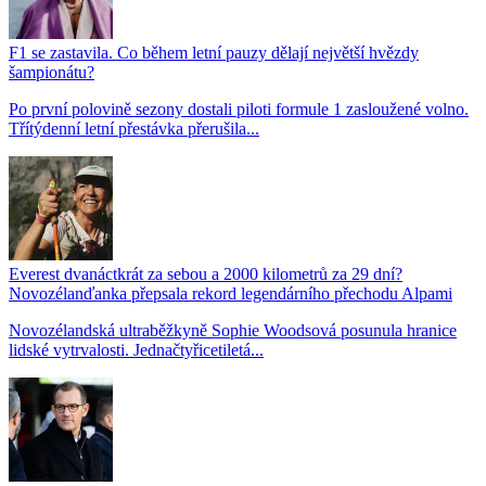
F1 se zastavila. Co během letní pauzy dělají největší hvězdy
šampionátu?
Po první polovině sezony dostali piloti formule 1 zasloužené volno.
Třítýdenní letní přestávka přerušila...
Everest dvanáctkrát za sebou a 2000 kilometrů za 29 dní?
Novozélanďanka přepsala rekord legendárního přechodu Alpami
Novozélandská ultraběžkyně Sophie Woodsová posunula hranice
lidské vytrvalosti. Jednačtyřicetiletá...