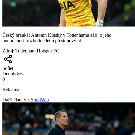
Český brankář Antonín Kinský v Tottenhamu září, o jeho
budoucnosti rozhodne letní přestupový trh
Zdroj
:
Tottenham Hotspur FC
Sdílet
Denní
výzva
0
Reklama
Další články z
SportWin