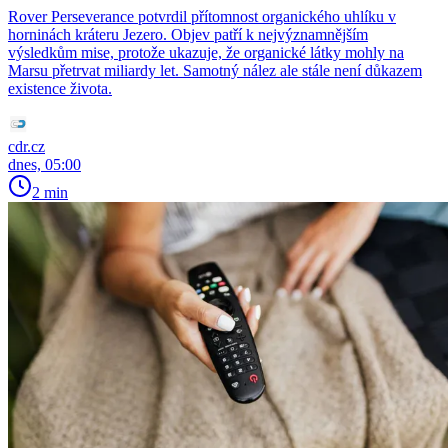
Rover Perseverance potvrdil přítomnost organického uhlíku v
horninách kráteru Jezero. Objev patří k nejvýznamnějším
výsledkům mise, protože ukazuje, že organické látky mohly na
Marsu přetrvat miliardy let. Samotný nález ale stále není důkazem
existence života.
cdr.cz
dnes, 05:00
2 min