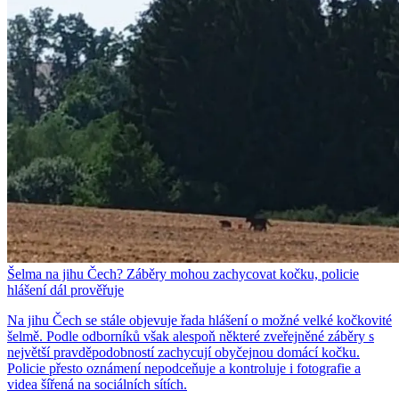
Šelma na jihu Čech? Záběry mohou zachycovat kočku, policie
hlášení dál prověřuje
Na jihu Čech se stále objevuje řada hlášení o možné velké kočkovité
šelmě. Podle odborníků však alespoň některé zveřejněné záběry s
největší pravděpodobností zachycují obyčejnou domácí kočku.
Policie přesto oznámení nepodceňuje a kontroluje i fotografie a
videa šířená na sociálních sítích.