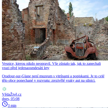
Vesnice, kterou nikdo neopravil. Vše zůstalo tak, jak to zanechali
vrazi před jedenaosmdesáti lety
Oradour-sur-Glane není muzeum s vitrínami a popiskami. Je to celé
tělo obce ponechané v rozvratu: zrezivělé vraky aut na silnici.
VědaŽivě.cz
dnes, 05:08
3 min