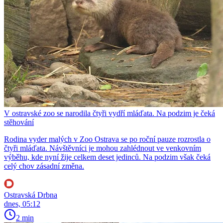
V ostravské zoo se narodila čtyři vydří mláďata. Na podzim je čeká
stěhování
Rodina vyder malých v Zoo Ostrava se po roční pauze rozrostla o
čtyři mláďata. Návštěvníci je mohou zahlédnout ve venkovním
výběhu, kde nyní žije celkem deset jedinců. Na podzim však čeká
celý chov zásadní změna.
Ostravská Drbna
dnes, 05:12
2 min