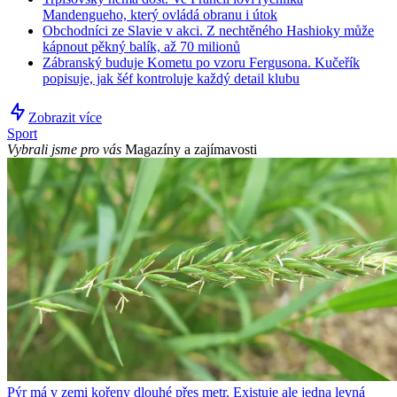
Mandengueho, který ovládá obranu i útok
Obchodníci ze Slavie v akci. Z nechtěného Hashioky může
kápnout pěkný balík, až 70 milionů
Zábranský buduje Kometu po vzoru Fergusona. Kučeřík
popisuje, jak šéf kontroluje každý detail klubu
Zobrazit více
Sport
Vybrali jsme pro vás
Magazíny a zajímavosti
Pýr má v zemi kořeny dlouhé přes metr. Existuje ale jedna levná