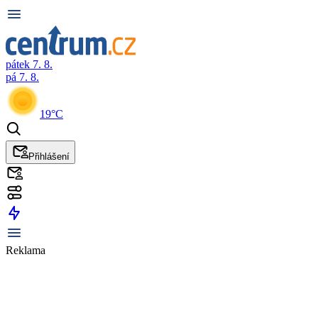
pátek 7. 8.
pá 7. 8.
19°C
Přihlášení
Reklama