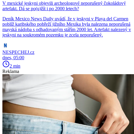
V mexické jeskyni objevili archeologové neporušený čokoládový
artefakt. Dá se po(u)žít i po 2000 letech?
Deník Mexico News Daily uvádí, že v jeskyni v Playa del Carmen
poblíž karibského pobřeží jižního Mexika byla nalezena neporušená
mayská nádoba s odhadovaným stářím 2000 let. Artefakt nalezený v
jeskyni na soukromém pozemku je zcela neporušený.
NESPECHEJ.cz
dnes, 05:00
2 min
Reklama