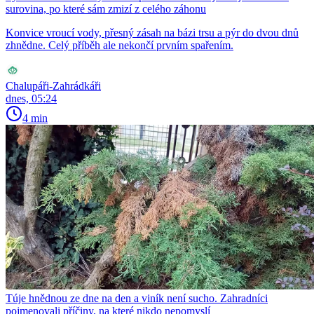
surovina, po které sám zmizí z celého záhonu
Konvice vroucí vody, přesný zásah na bázi trsu a pýr do dvou dnů
zhnědne. Celý příběh ale nekončí prvním spařením.
Chalupáři-Zahrádkáři
dnes, 05:24
4 min
Túje hnědnou ze dne na den a viník není sucho. Zahradníci
pojmenovali příčiny, na které nikdo nepomyslí