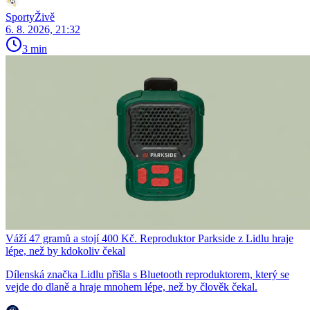
SportyŽivě
6. 8. 2026, 21:32
3 min
Váží 47 gramů a stojí 400 Kč. Reproduktor Parkside z Lidlu hraje
lépe, než by kdokoliv čekal
Dílenská značka Lidlu přišla s Bluetooth reproduktorem, který se
vejde do dlaně a hraje mnohem lépe, než by člověk čekal.