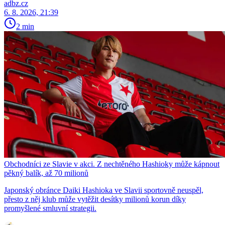
adbz.cz
6. 8. 2026, 21:39
2 min
Obchodníci ze Slavie v akci. Z nechtěného Hashioky může kápnout
pěkný balík, až 70 milionů
Japonský obránce Daiki Hashioka ve Slavii sportovně neuspěl,
přesto z něj klub může vytěžit desítky milionů korun díky
promyšlené smluvní strategii.