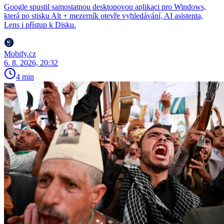
Google spustil samostatnou desktopovou aplikaci pro Windows,
která po stisku Alt + mezerník otevře vyhledávání, AI asistenta,
Lens i přístup k Disku.
Mobify.cz
6. 8. 2026, 20:32
4 min