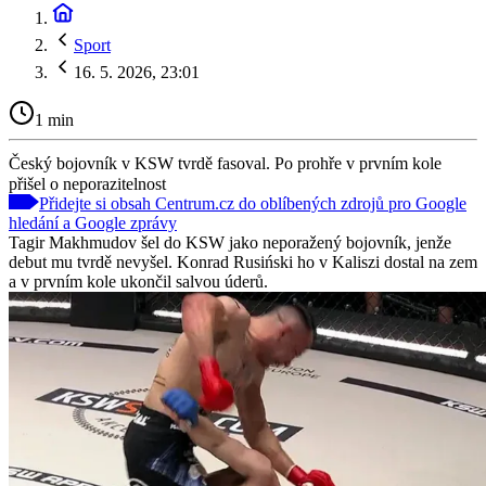
Sport
16. 5. 2026, 23:01
1 min
Český bojovník v KSW tvrdě fasoval. Po prohře v prvním kole
přišel o neporazitelnost
Přidejte si obsah Centrum.cz do oblíbených zdrojů pro Google
hledání a Google zprávy
Tagir Makhmudov šel do KSW jako neporažený bojovník, jenže
debut mu tvrdě nevyšel. Konrad Rusiński ho v Kaliszi dostal na zem
a v prvním kole ukončil salvou úderů.