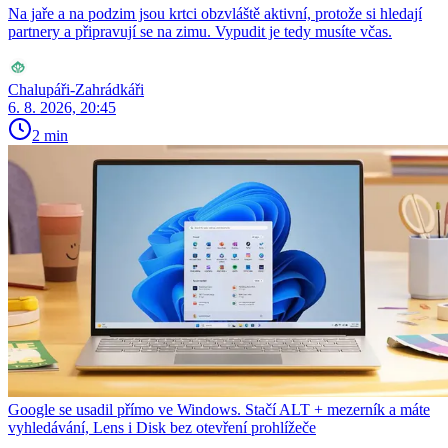
Na jaře a na podzim jsou krtci obzvláště aktivní, protože si hledají
partnery a připravují se na zimu. Vypudit je tedy musíte včas.
Chalupáři-Zahrádkáři
6. 8. 2026, 20:45
2 min
Google se usadil přímo ve Windows. Stačí ALT + mezerník a máte
vyhledávání, Lens i Disk bez otevření prohlížeče