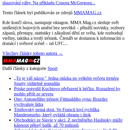
shazování váhy. Na příkladu Conora McGregora...
Tento článek byl publikován ze zdrojů
MMAMAG.cz
Kde končí slova, nastupuje oktagon. MMA Mag.cz sleduje svět
smíšených bojových umění bez servítků – přináší novinky, rozbory
zápasů, přestupy, statistiky i zákulisní dění ze světa, kde rozhodují
vteřiny, taktika a tvrdý trénink. Čtenáři se dostanou k informacím o
domácí i světové scéně – od UFC...
Všechny články tohoto autora →
Další články z kategorie
Sport
„To je váš názor." Jedna otázka po velkém večeru trenéra
Sparty viditelně popudila
Priske potvrdil Kuchtovo přeřazení k béčku. Rozuzlení by
mohlo přijít ze severu
Otec Antonelliho trénuje Fittipaldiho syna: Brazilec
vychvaluje lídra
Trpišovský nemá dost. Ve Francii loví rychlíka
Mandengueho, který ovládá obranu i útok
Obchodníci ze Slavie v akci. Z nechtěného Hashioky může
kápnout pěkný balík, až 70 milionů