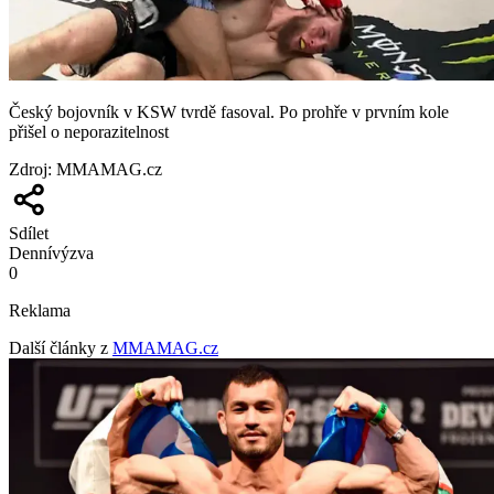
Český bojovník v KSW tvrdě fasoval. Po prohře v prvním kole
přišel o neporazitelnost
Zdroj
:
MMAMAG.cz
Sdílet
Denní
výzva
0
Reklama
Další články z
MMAMAG.cz