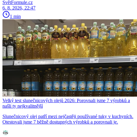
SvětFormule.cz
6. 8. 2026, 22:47
1 min
Velký test slunečnicových olejů 2026: Porovnali jsme 7 výrobků a
našli ty nejkvalitnější
Slunečnicový olej patří mezi nejčastěji používané tuky v kuchyních.
Otestovali jsme 7 běžně dostupných výrobků a porovnali je.