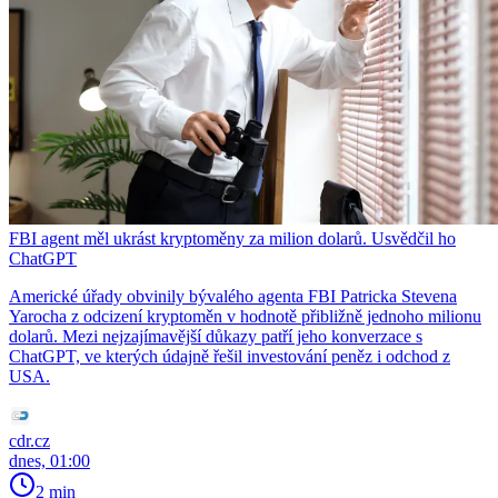
FBI agent měl ukrást kryptoměny za milion dolarů. Usvědčil ho
ChatGPT
Americké úřady obvinily bývalého agenta FBI Patricka Stevena
Yarocha z odcizení kryptoměn v hodnotě přibližně jednoho milionu
dolarů. Mezi nejzajímavější důkazy patří jeho konverzace s
ChatGPT, ve kterých údajně řešil investování peněz i odchod z
USA.
cdr.cz
dnes, 01:00
2 min