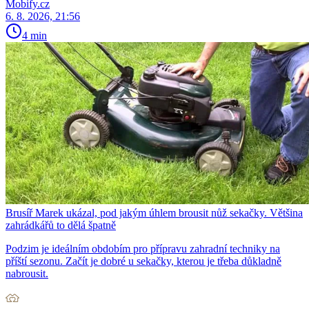
Mobify.cz
6. 8. 2026, 21:56
4 min
Brusíř Marek ukázal, pod jakým úhlem brousit nůž sekačky. Většina
zahrádkářů to dělá špatně
Podzim je ideálním obdobím pro přípravu zahradní techniky na
příští sezonu. Začít je dobré u sekačky, kterou je třeba důkladně
nabrousit.