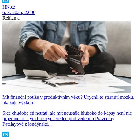
HN.cz
6. 8. 2026, 22:00
Reklama
Mít finanční potíže v produktivním věku? Urychlí to stárnutí mozku,
ukazuje výzkum
Sice chudoba cti netratí, ale mít neustále hluboko do kapsy není nic
příjemného. Tým britských vědců pod vedením Praveethy
Patalayové z londýnské...