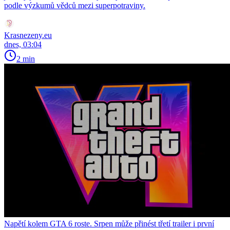
podle výzkumů vědců mezi superpotraviny.
Krasnezeny.eu
dnes, 03:04
2 min
Napětí kolem GTA 6 roste. Srpen může přinést třetí trailer i první