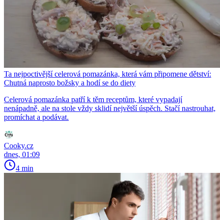
Ta nejpoctivější celerová pomazánka, která vám připomene dětství:
Chutná naprosto božsky a hodí se do diety
Celerová pomazánka patří k těm receptům, které vypadají
nenápadně, ale na stole vždy sklidí největší úspěch. Stačí nastrouhat,
promíchat a podávat.
Cooky.cz
dnes, 01:09
4 min