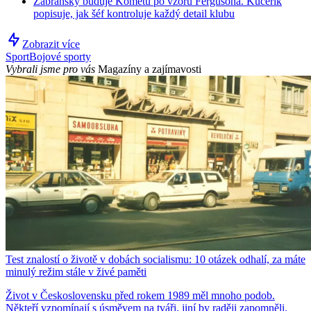
Zábranský buduje Kometu po vzoru Fergusona. Kučeřík
popisuje, jak šéf kontroluje každý detail klubu
Zobrazit více
Sport
Bojové sporty
Vybrali jsme pro vás
Magazíny a zajímavosti
Test znalostí o životě v dobách socialismu: 10 otázek odhalí, za máte
minulý režim stále v živé paměti
Život v Československu před rokem 1989 měl mnoho podob.
Někteří vzpomínají s úsměvem na tváři, jiní by raději zapomněli.