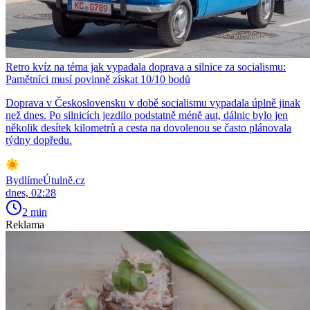
Retro kvíz na téma jak vypadala doprava a silnice za socialismu:
Pamětníci musí povinně získat 10/10 bodů
Doprava v Československu v době socialismu vypadala úplně jinak
než dnes. Po silnicích jezdilo podstatně méně aut, dálnic bylo jen
několik desítek kilometrů a cesta na dovolenou se často plánovala
týdny dopředu.
BydlímeÚtulně.cz
dnes, 02:28
2 min
Reklama