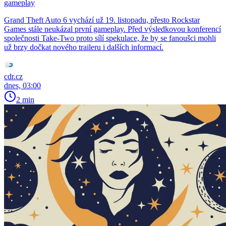
gameplay
Grand Theft Auto 6 vychází už 19. listopadu, přesto Rockstar
Games stále neukázal první gameplay. Před výsledkovou konferencí
společnosti Take-Two proto sílí spekulace, že by se fanoušci mohli
už brzy dočkat nového traileru i dalších informací.
cdr.cz
dnes, 03:00
2 min