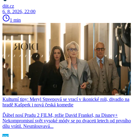
diit.cz
6. 8. 2026, 22:00
1 min
Kulturní tipy: Meryl Streepová se vrací v ikonické roli, divadlo na
hradě Kašperk i nová česká komedie
Ďábel nosí Pradu 2 FILM, režie David Frankel, na Disney+
Nekompromisní svět vysoké módy se po dvaceti letech od prvního
dílu vrátil. Nesmlouvavá...