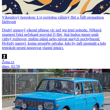
Víkendový horoskop: Lvi rozjedou vášnivý flirt a Štíři propadnou
žárlivosti
Druhý srpnový víkend přinese víc než jen letní pohodu. Některá
znamení čeká nečekané pozvání či flirt, jiná budou muset ustát
citlivý rozhovor, změnu plánů nebo návrat starých pochybností.
Hvězdy napoví, komu prospěje odvaha, kdo by měl zpomalit a kdo
tentokrát nesmí ignorovat vlastní intuici.
Žena.cz
dnes, 02:59