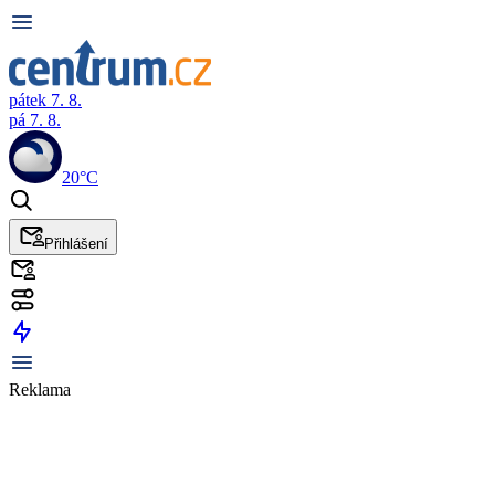
pátek 7. 8.
pá 7. 8.
20°C
Přihlášení
Reklama