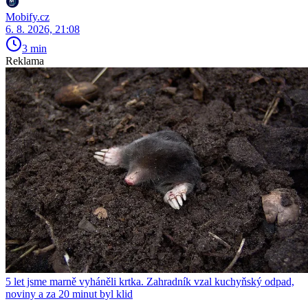
Mobify.cz
6. 8. 2026, 21:08
3 min
Reklama
5 let jsme marně vyháněli krtka. Zahradník vzal kuchyňský odpad,
noviny a za 20 minut byl klid