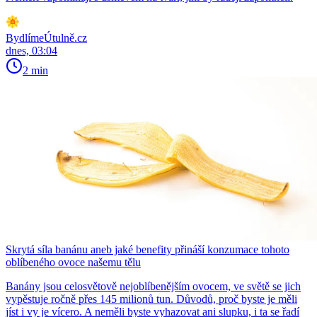
BydlímeÚtulně.cz
dnes, 03:04
2 min
Skrytá síla banánu aneb jaké benefity přináší konzumace tohoto
oblíbeného ovoce našemu tělu
Banány jsou celosvětově nejoblíbenějším ovocem, ve světě se jich
vypěstuje ročně přes 145 milionů tun. Důvodů, proč byste je měli
jíst i vy je vícero. A neměli byste vyhazovat ani slupku, i ta se řadí