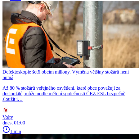
Defektoskopie šetří obcím miliony. Výměna většiny stožárů není
nutná
Až 80 % stožárů veřejného osvětlení, které obce považují za
dosloužilé, může podle měření společnosti ČEZ ESL bezpečně
sloužit i…
Volty
dnes, 01:00
1 min