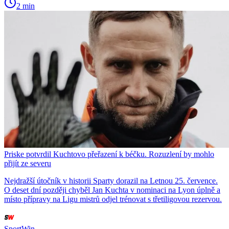
2 min
Priske potvrdil Kuchtovo přeřazení k béčku. Rozuzlení by mohlo
přijít ze severu
Nejdražší útočník v historii Sparty dorazil na Letnou 25. července.
O deset dní později chyběl Jan Kuchta v nominaci na Lyon úplně a
místo přípravy na Ligu mistrů odjel trénovat s třetiligovou rezervou.
SportWin