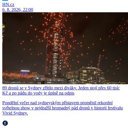
HN.cz
6. 8. 2026, 22:00
89 dronů se v Sydney zřítilo mezi diváky. Jeden stojí přes 60 tisíc
Kč a po pádu do vody je úplně na odpis
Pondělní večer nad sydneyským přístavem proměnil rekordní
světelnou show v nejdražší hromadný pád dronů v historii festivalu
Vivid Sydney.