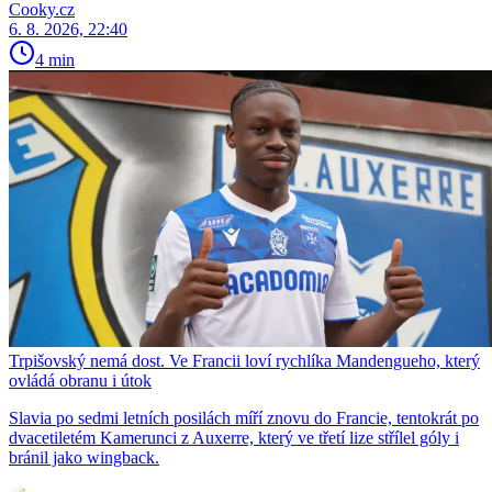
Cooky.cz
6. 8. 2026, 22:40
4 min
Trpišovský nemá dost. Ve Francii loví rychlíka Mandengueho, který
ovládá obranu i útok
Slavia po sedmi letních posilách míří znovu do Francie, tentokrát po
dvacetiletém Kamerunci z Auxerre, který ve třetí lize střílel góly i
bránil jako wingback.