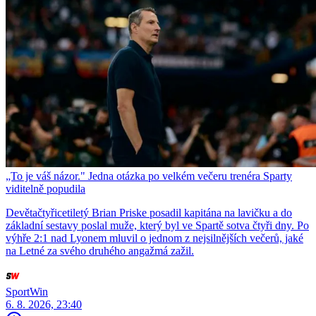
„To je váš názor." Jedna otázka po velkém večeru trenéra Sparty
viditelně popudila
Devětačtyřicetiletý Brian Priske posadil kapitána na lavičku a do
základní sestavy poslal muže, který byl ve Spartě sotva čtyři dny. Po
výhře 2:1 nad Lyonem mluvil o jednom z nejsilnějších večerů, jaké
na Letné za svého druhého angažmá zažil.
SportWin
6. 8. 2026, 23:40