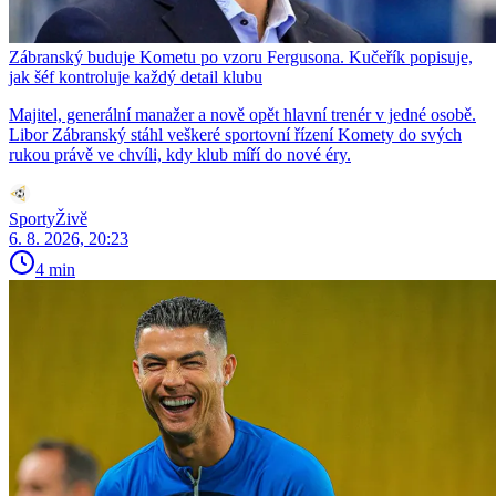
Zábranský buduje Kometu po vzoru Fergusona. Kučeřík popisuje,
jak šéf kontroluje každý detail klubu
Majitel, generální manažer a nově opět hlavní trenér v jedné osobě.
Libor Zábranský stáhl veškeré sportovní řízení Komety do svých
rukou právě ve chvíli, kdy klub míří do nové éry.
SportyŽivě
6. 8. 2026, 20:23
4 min