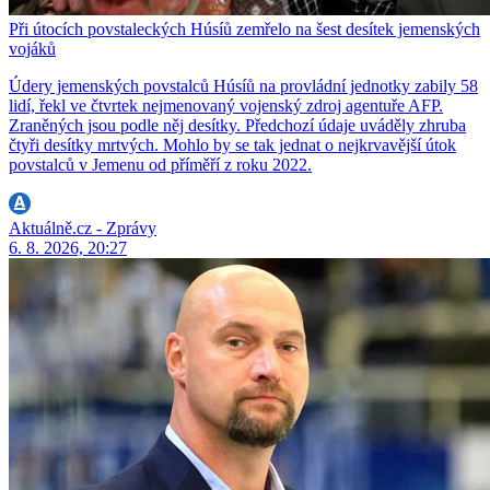
Při útocích povstaleckých Húsíů zemřelo na šest desítek jemenských
vojáků
Údery jemenských povstalců Húsíů na provládní jednotky zabily 58
lidí, řekl ve čtvrtek nejmenovaný vojenský zdroj agentuře AFP.
Zraněných jsou podle něj desítky. Předchozí údaje uváděly zhruba
čtyři desítky mrtvých. Mohlo by se tak jednat o nejkrvavější útok
povstalců v Jemenu od příměří z roku 2022.
Aktuálně.cz - Zprávy
6. 8. 2026, 20:27