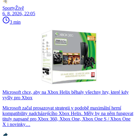
SportyŽivě
6. 8. 2026, 22:05
3 min
Microsoft chce, aby na Xbox Helix běhaly všechny hry, které kdy
vyšly pro Xbox
Microsoft začal prosazovat strategii v podobě maximální herní
kompatibility nadcházejícího Xbox Helix. Měly by na něm fungovat
tituly napsané pro Xbox 360, Xbox One, Xbox One S / Xbox One
X i novinky…