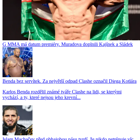
G MMA má datum premiéry. Muradova doplnili Kajínek a Sládek
Benda bez servítek. Za největší odpad Clashe označil Diega Kotlára
Karlos Benda rozdělil známé tváře Clashe na lidi, se kterými
vychází, a ty, které nejsou jeho krevní...
Islam Machačev před obhajobou pásu tvrdí, že nikdo netrénuje víc