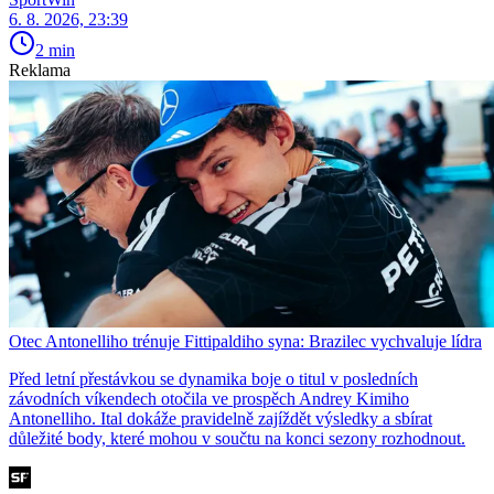
6. 8. 2026, 23:39
2 min
Reklama
Otec Antonelliho trénuje Fittipaldiho syna: Brazilec vychvaluje lídra
Před letní přestávkou se dynamika boje o titul v posledních
závodních víkendech otočila ve prospěch Andrey Kimiho
Antonelliho. Ital dokáže pravidelně zajíždět výsledky a sbírat
důležité body, které mohou v součtu na konci sezony rozhodnout.