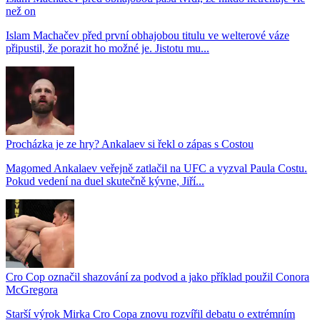
než on
Islam Machačev před první obhajobou titulu ve welterové váze
připustil, že porazit ho možné je. Jistotu mu...
Procházka je ze hry? Ankalaev si řekl o zápas s Costou
Magomed Ankalaev veřejně zatlačil na UFC a vyzval Paula Costu.
Pokud vedení na duel skutečně kývne, Jiří...
Cro Cop označil shazování za podvod a jako příklad použil Conora
McGregora
Starší výrok Mirka Cro Copa znovu rozvířil debatu o extrémním