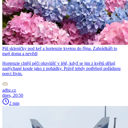
Půl skleničky pod keř a hortenzie kvetou do října. Zahrádkáři to
mají doma a nevědí
Hortenzie chtějí péči obzvlášť v létě, když se jim z květů dělají
nadýchané koule jako z pohádky. Právě tehdy potřebují pořádnou
porci živin.
adbz.cz
dnes, 20:50
2 min