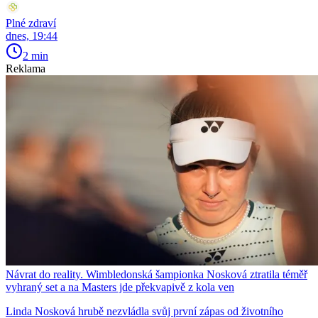
Plné zdraví
dnes, 19:44
2 min
Reklama
Návrat do reality. Wimbledonská šampionka Nosková ztratila téměř
vyhraný set a na Masters jde překvapivě z kola ven
Linda Nosková hrubě nezvládla svůj první zápas od životního