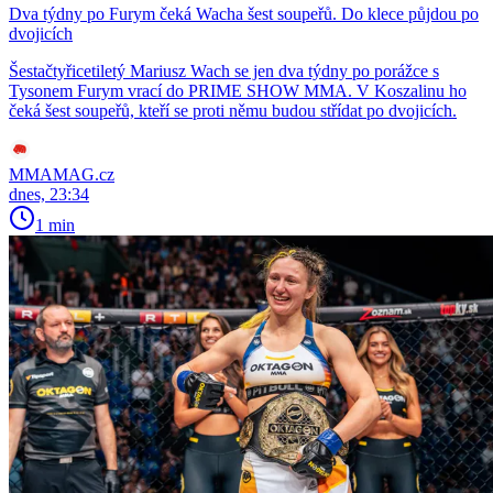
Dva týdny po Furym čeká Wacha šest soupeřů. Do klece půjdou po
dvojicích
Šestačtyřicetiletý Mariusz Wach se jen dva týdny po porážce s
Tysonem Furym vrací do PRIME SHOW MMA. V Koszalinu ho
čeká šest soupeřů, kteří se proti němu budou střídat po dvojicích.
MMAMAG.cz
dnes, 23:34
1 min