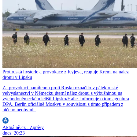
Protiruská hysterie a provokace z Kyjeva, reaguje Kreml na nález
dronu v Lipsku
Za provokaci namířenou proti Rusku označilo v pátek ruské
velvyslanectví v Německu úterní nález dronu s výbušninou na
východoněmeckém letišti Lipsko/Halle. Informuje o tom agentura
DPA. Berlín oficiálně Moskvu v souvislosti s tímto případem z
ničeho neobvinil.
Aktuálně.cz - Zprávy
dnes, 20:23