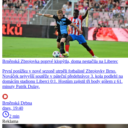
Brněnská Zbrojovka poprvé klopýtla, doma nestačila na Liberec
První porážku v nové sezoně utrpěli fotbalisté Zbrojovky Brno.
Nováček nejvyšší soutěže v páteční předehrávce 3. kola podlehl na
domácím stadionu Liberci 0:1. Hostům zajistil tři body gólem z 61.
minuty Patrik Dulay.
Brněnská Drbna
dnes, 19:40
2 min
Reklama