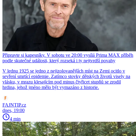
Připravte si kapesníky. V sobotu ve 20:00 vysílá Prima MAX příběh
podle skutečné události, který rozseká i ty nejtvrdší povahy
V lednu 1925 se jedno z nejizolovanějších míst na Zemi ocitlo v
sevření smrtící epidemie. Zatímco stovky dětských životů visely na
vlásku, v mrazu klesajícím pod minus čtyřicet stupňů se zrodil
hrdina, jehož jméno mělo být vymazáno z historie.
FAJNTIP.cz
dnes, 19:00
4 min