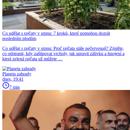
Co udělat s rajčaty v srpnu: 7 kroků, které pomohou dozrát
posledním plodům
Co udělat s rajčaty v srpnu: Proč rajčata stále nečervenají? Zjistěte,
co odstranit, kdy zaštipovat vrcholy, jak upravit zálivku a hnojení a
která zelená rajčata už můžete …
Planeta zahrady
dnes, 19:41
7 min