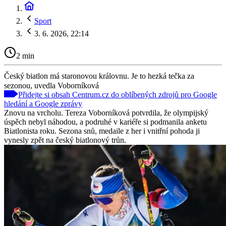
Sport
3. 6. 2026, 22:14
2 min
Český biatlon má staronovou královnu. Je to hezká tečka za
sezonou, uvedla Voborníková
Přidejte si obsah Centrum.cz do oblíbených zdrojů pro Google
hledání a Google zprávy
Znovu na vrcholu. Tereza Voborníková potvrdila, že olympijský
úspěch nebyl náhodou, a podruhé v kariéře si podmanila anketu
Biatlonista roku. Sezona snů, medaile z her i vnitřní pohoda ji
vynesly zpět na český biatlonový trůn.