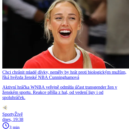
Chci chránit mladé dívky, neměly by hrát proti biologickým mužům,
říká hvězda ženské NBA Cunninghamová
Aktivní hráčka WNBA veřejně odmítla účast transgender žen v
ženském sportu. Reakce přišla z hal, od vedení ligy i od
spoluhráček.
SportyŽivě
dnes, 19:38
3 min