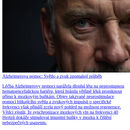
Alzheimerova nemoc: Světlo a zvuk zpomalují průběh
Léčba Alzheimerovy nemoci narážela dlouhá léta na neprostupnou
hematoencefalickou bariéru, která bránila většině léků proniknout
přímo k mozkovým buňkám. Objev takzvané neurostimulace
pomocí blikajícího světla a zvukových impulsů o specifické
frekvenci však přináší zcela nový pohled na možnost regenerace.
Vědci zjistili, že synchronizace mozkových vln na frekvenci 40
Hertzů dokáže stimulovat imunitní buňky v mozku k čištění
nebezpečných usazenin.