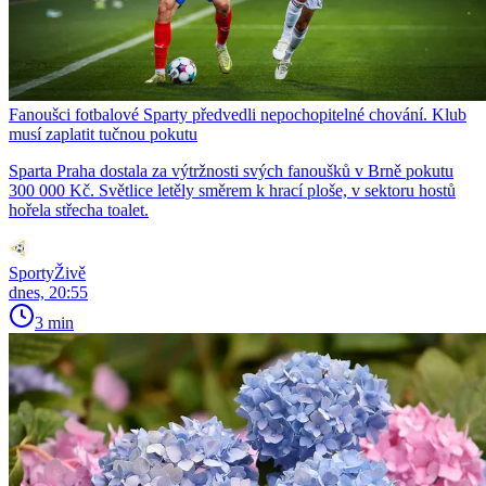
Fanoušci fotbalové Sparty předvedli nepochopitelné chování. Klub
musí zaplatit tučnou pokutu
Sparta Praha dostala za výtržnosti svých fanoušků v Brně pokutu
300 000 Kč. Světlice letěly směrem k hrací ploše, v sektoru hostů
hořela střecha toalet.
SportyŽivě
dnes, 20:55
3 min