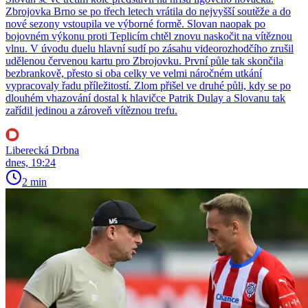
Zbrojovka Brno se po třech letech vrátila do nejvyšší soutěže a do
nové sezony vstoupila ve výborné formě. Slovan naopak po
bojovném výkonu proti Teplicím chtěl znovu naskočit na vítěznou
vlnu. V úvodu duelu hlavní sudí po zásahu videorozhodčího zrušil
udělenou červenou kartu pro Zbrojovku. První půle tak skončila
bezbrankově, přesto si oba celky ve velmi náročném utkání
vypracovaly řadu příležitostí. Zlom přišel ve druhé půli, kdy se po
dlouhém vhazování dostal k hlavičce Patrik Dulay a Slovanu tak
zařídil jedinou a zároveň vítěznou trefu.
Liberecká Drbna
dnes, 19:24
2 min