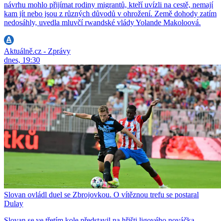
návrhu mohlo přijímat rodiny migrantů, kteří uvízli na cestě, nemají
kam jít nebo jsou z různých důvodů v ohrožení. Země dohody zatím
nedosáhly, uvedla mluvčí rwandské vlády Yolande Makoloová.
Aktuálně.cz - Zprávy
dnes, 19:30
Slovan ovládl duel se Zbrojovkou. O vítěznou trefu se postaral
Dulay
Slovan se ve třetím kole představil na hřišti ligového nováčka.