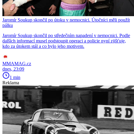
Jaromír Soukup skončil po útoku v nemocnici. Útočníci měli použít
pálku
Jaromír Soukup skončil po středečním napadení v nemocnici. Podle
dalších informací musel podstoupit operaci a policie nyní zjišťuje,
kdo za útokem stál a co bylo jeho motivem.
MMAMAG.cz
dnes, 23:09
1 min
Reklama