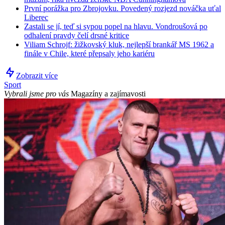
První porážka pro Zbrojovku. Povedený rozjezd nováčka uťal
Liberec
Zastali se jí, teď si sypou popel na hlavu. Vondroušová po
odhalení pravdy čelí drsné kritice
Viliam Schrojf: žižkovský kluk, nejlepší brankář MS 1962 a
finále v Chile, které přepsaly jeho kariéru
Zobrazit více
Sport
Vybrali jsme pro vás
Magazíny a zajímavosti