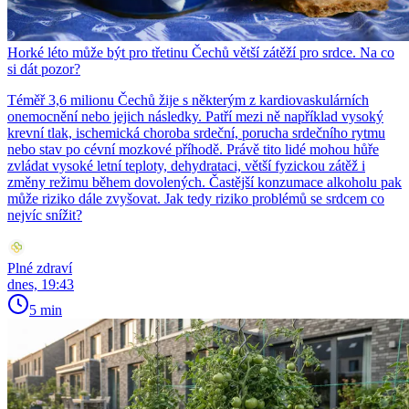
Horké léto může být pro třetinu Čechů větší zátěží pro srdce. Na co
si dát pozor?
Téměř 3,6 milionu Čechů žije s některým z kardiovaskulárních
onemocnění nebo jejich následky. Patří mezi ně například vysoký
krevní tlak, ischemická choroba srdeční, porucha srdečního rytmu
nebo stav po cévní mozkové příhodě. Právě tito lidé mohou hůře
zvládat vysoké letní teploty, dehydrataci, větší fyzickou zátěž i
změny režimu během dovolených. Častější konzumace alkoholu pak
může riziko dále zvyšovat. Jak tedy riziko problémů se srdcem co
nejvíc snížit?
Plné zdraví
dnes, 19:43
5 min