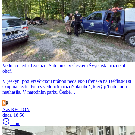
Vedoucí nedbal zákazu. S dětmi si v Českém Švýcarsku rozdělal
oheň
V jeskyni pod Pravčickou bránou nedaleko Hřenska na Děčínsku si
skupina nezletilých s vedoucím rozdělala oheň, který při odchodu
neuhasila. V národním parku České…
Náš REGION
dnes, 18:50
1 min