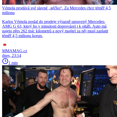
Vémola prodává své slavné „géčko“. Za Mercedes chce téměř 4,5
milionu
Karlos Vémola poslal do prodeje výrazně upravený Mercedes-
AMG G 63, který ho v minulosti doprovázel i k oltáři. Auto má
najeto přes 262 tisíc kilometrů a nový majitel za něj musí zaplatit
téměř 4,5 milionu korun.
MMAMAG.cz
dnes, 23:14
1 min