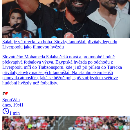
Salah je v Turecku za boha. Stovky fanoušků přivítaly legendu
Liverpoolu jako filmovou hvězdu
Slovutného Mohameda Salaha čeká nová a pro mnohé hodně
překvapivá fotbalová výzva. Egyptská hvězda po odchodu z
Liverpoolu míří do Trabzonsporu, kde ji už při příletu do Turecka
přivítaly stovky nadšených fanoušků. Na istanbulském letišti
panovala atmosféra, jaká se běžně pojí spíš s příjezdem světové
hudební hvězdy než fotbalisty.
SportWin
dnes, 19:41
1 min