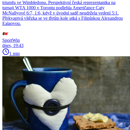
triumfu ve Wimbledonu. Perspektivní česká reprezentantka na
turnaji WTA 1000 v Torontu podlehla Američance Caty
McNallyové 6:7, 1:6, když v úvodní sadě neudržela vedení 5:1.
Překvapivá vítězka se ve třetím kole utká s Filipínkou Alexandrou
Ealaovou.
SportWin
dnes, 19:43
1 min