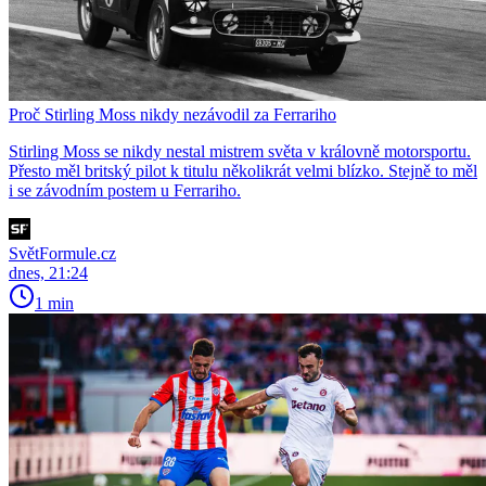
Proč Stirling Moss nikdy nezávodil za Ferrariho
Stirling Moss se nikdy nestal mistrem světa v královně motorsportu.
Přesto měl britský pilot k titulu několikrát velmi blízko. Stejně to měl
i se závodním postem u Ferrariho.
SvětFormule.cz
dnes, 21:24
1 min