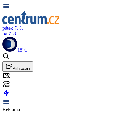
pátek 7. 8.
pá 7. 8.
18°C
Přihlášení
Reklama