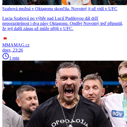
Szabová možná v Oktagonu skončila. Novotný ji už vidí v UFC
Lucia Szabová po výhře nad Lucií Pudilovou dál drží
neporazitelnost i dva pásy Oktagonu. Ondřej Novotný teď připustil,
že její další zápas už může přijít v UFC.
MMAMAG.cz
dnes, 23:26
1 min