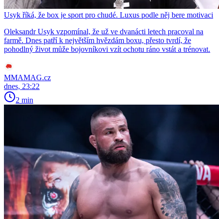
Usyk říká, že box je sport pro chudé. Luxus podle něj bere motivaci
Oleksandr Usyk vzpomínal, že už ve dvanácti letech pracoval na
farmě. Dnes patří k největším hvězdám boxu, přesto tvrdí, že
pohodlný život může bojovníkovi vzít ochotu ráno vstát a trénovat.
MMAMAG.cz
dnes, 23:22
2 min