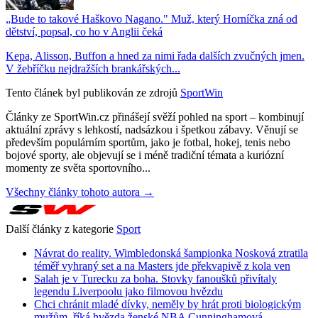
„Bude to takové Haškovo Nagano." Muž, který Horníčka zná od
dětství, popsal, co ho v Anglii čeká
Kepa, Alisson, Buffon a hned za nimi řada dalších zvučných jmen.
V žebříčku nejdražších brankářských...
Tento článek byl publikován ze zdrojů
SportWin
Články ze SportWin.cz přinášejí svěží pohled na sport – kombinují
aktuální zprávy s lehkostí, nadsázkou i špetkou zábavy. Věnují se
především populárním sportům, jako je fotbal, hokej, tenis nebo
bojové sporty, ale objevují se i méně tradiční témata a kuriózní
momenty ze světa sportovního...
Všechny články tohoto autora →
Další články z kategorie
Sport
Návrat do reality. Wimbledonská šampionka Nosková ztratila
téměř vyhraný set a na Masters jde překvapivě z kola ven
Salah je v Turecku za boha. Stovky fanoušků přivítaly
legendu Liverpoolu jako filmovou hvězdu
Chci chránit mladé dívky, neměly by hrát proti biologickým
mužům, říká hvězda ženské NBA Cunninghamová