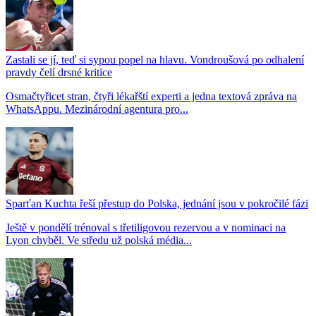
Zastali se jí, teď si sypou popel na hlavu. Vondroušová po odhalení
pravdy čelí drsné kritice
Osmačtyřicet stran, čtyři lékařští experti a jedna textová zpráva na
WhatsAppu. Mezinárodní agentura pro...
Sparťan Kuchta řeší přestup do Polska, jednání jsou v pokročilé fázi
Ještě v pondělí trénoval s třetiligovou rezervou a v nominaci na
Lyon chyběl. Ve středu už polská média...