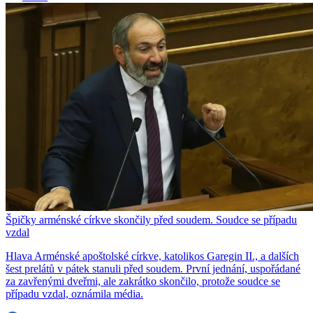
Špičky arménské církve skončily před soudem. Soudce se případu
vzdal
Hlava Arménské apoštolské církve, katolikos Garegin II., a dalších
šest prelátů v pátek stanuli před soudem. První jednání, uspořádané
za zavřenými dveřmi, ale zakrátko skončilo, protože soudce se
případu vzdal, oznámila média.