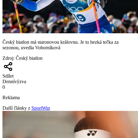
Český biatlon má staronovou královnu. Je to hezká tečka za
sezonou, uvedla Voborníková
Zdroj
:
Český biatlon
Sdílet
Denní
výzva
0
Reklama
Další články z
SportWin