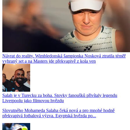
Návrat do reality. Wimbledonská šampionka Nosková ztratila téměř
vyhraný set a na Masters jde překvapivě z kola ven
Salah je v Turecku za boha. Stovky fanoušků přivítaly legendu
Liverpoolu jako filmovou hvězdu
Slovutného Mohameda Salaha čeká nová a pro mnohé hodně
překvapivá fotbalová výzva. Egyptská hvězda po...