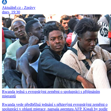
Aktuálně.cz - Zprávy
dnes, 19:30
Rwanda jedná s evropskými zeměmi o spolupráci s přijímáním
migrantů
Rwanda vede předběžná jednání s některými evropskými zeměmi o
spolupráci v oblasti migrace, napsala agentura AFP. Kigali by podle