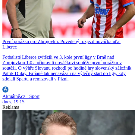
První porážka pro Zbrojovku. Povedený rozjezd nováčka uťal
Liberec
Fotbalisté Liberce zvítězili ve 3. kole první ligy v Brně nad
Zbrojovkou 1:0 a připravili nováčkovi soutěže první porážku v
soutěži. O výhře Slovanu rozhodl po hodině hry slovenský záložník
Patrik Dulay. Brňané tak nenavázali na výtečný start do ligy, kdy
zdolali Spartu a remizovali v Plzni.
Aktuálně.cz - Sport
dnes, 19:15
Reklama