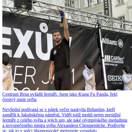
Centrum Brna ovládli šermíři. Jsem jako Kung Fu Panda, řekl
čerstvý mistr světa
Nevšední podívaná se v pátek večer naskytla Brňanům, kteří
zamířili k Jakubskému náměstí. Vidět totiž mohli nejen prestižní
šermíře z celého světa a jejich um, ale také olympijského medailistu
a novopečeného mistra světa Alexandera Choupenitche. Podívejte
se, jak to v srdci jihomoravské metropole vypadalo.