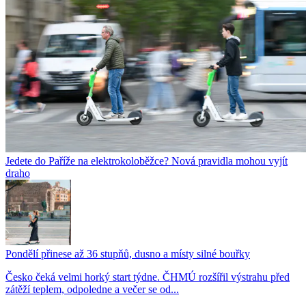
Jedete do Paříže na elektrokoloběžce? Nová pravidla mohou vyjít
draho
Pondělí přinese až 36 stupňů, dusno a místy silné bouřky
Česko čeká velmi horký start týdne. ČHMÚ rozšířil výstrahu před
zátěží teplem, odpoledne a večer se od...