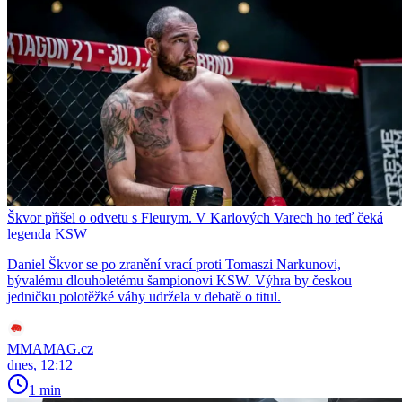
Škvor přišel o odvetu s Fleurym. V Karlových Varech ho teď čeká
legenda KSW
Daniel Škvor se po zranění vrací proti Tomaszi Narkunovi,
bývalému dlouholetému šampionovi KSW. Výhra by českou
jedničku polotěžké váhy udržela v debatě o titul.
MMAMAG.cz
dnes, 12:12
1 min