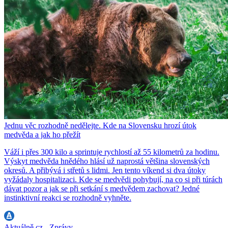
Jednu věc rozhodně nedělejte. Kde na Slovensku hrozí útok
medvěda a jak ho přežít
Váží i přes 300 kilo a sprintuje rychlostí až 55 kilometrů za hodinu.
Výskyt medvěda hnědého hlásí už naprostá většina slovenských
okresů. A přibývá i střetů s lidmi. Jen tento víkend si dva útoky
vyžádaly hospitalizaci. Kde se medvědi pohybují, na co si při túrách
dávat pozor a jak se při setkání s medvědem zachovat? Jedné
instinktivní reakci se rozhodně vyhněte.
Aktuálně.cz - Zprávy