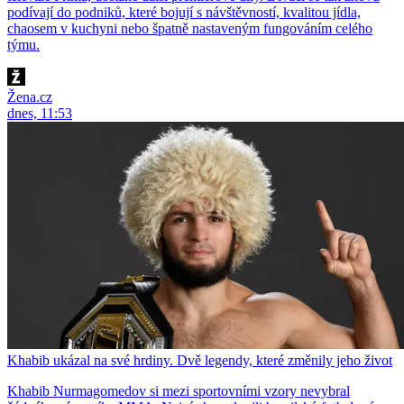
podívají do podniků, které bojují s návštěvností, kvalitou jídla,
chaosem v kuchyni nebo špatně nastaveným fungováním celého
týmu.
Žena.cz
dnes, 11:53
Khabib ukázal na své hrdiny. Dvě legendy, které změnily jeho život
Khabib Nurmagomedov si mezi sportovními vzory nevybral