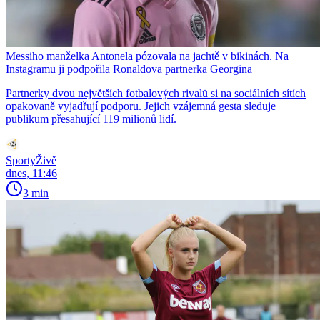
Messiho manželka Antonela pózovala na jachtě v bikinách. Na
Instagramu ji podpořila Ronaldova partnerka Georgina
Partnerky dvou největších fotbalových rivalů si na sociálních sítích
opakovaně vyjadřují podporu. Jejich vzájemná gesta sleduje
publikum přesahující 119 milionů lidí.
SportyŽivě
dnes, 11:46
3 min