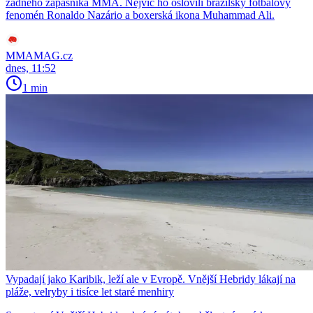
žádného zápasníka MMA. Nejvíc ho oslovili brazilský fotbalový
fenomén Ronaldo Nazário a boxerská ikona Muhammad Ali.
MMAMAG.cz
dnes, 11:52
1 min
Vypadají jako Karibik, leží ale v Evropě. Vnější Hebridy lákají na
pláže, velryby i tisíce let staré menhiry