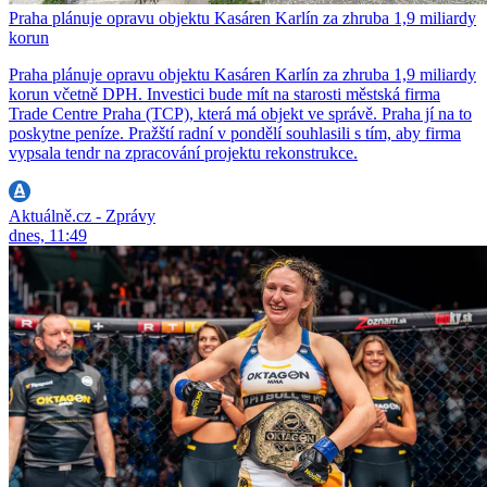
Praha plánuje opravu objektu Kasáren Karlín za zhruba 1,9 miliardy
korun
Praha plánuje opravu objektu Kasáren Karlín za zhruba 1,9 miliardy
korun včetně DPH. Investici bude mít na starosti městská firma
Trade Centre Praha (TCP), která má objekt ve správě. Praha jí na to
poskytne peníze. Pražští radní v pondělí souhlasili s tím, aby firma
vypsala tendr na zpracování projektu rekonstrukce.
Aktuálně.cz - Zprávy
dnes, 11:49