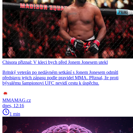
Chisora přiznal: V kleci bych před Jonem Jonesem utekl
Britský veterán po nedávném setkání s Jonem Jonesem odmítl
představu jejich zápasu podle pravidel MMA. Přiznal, že proti
bývalému šampionovi UFC nevidí cestu k úspěchu.
MMAMAG.cz
dnes, 12:16
1 min