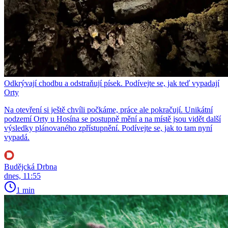
Odkrývají chodbu a odstraňují písek. Podívejte se, jak teď vypadají
Orty
Na otevření si ještě chvíli počkáme, práce ale pokračují. Unikátní
podzemí Orty u Hosína se postupně mění a na místě jsou vidět další
výsledky plánovaného zpřístupnění. Podívejte se, jak to tam nyní
vypadá.
Budějcká Drbna
dnes, 11:55
1 min