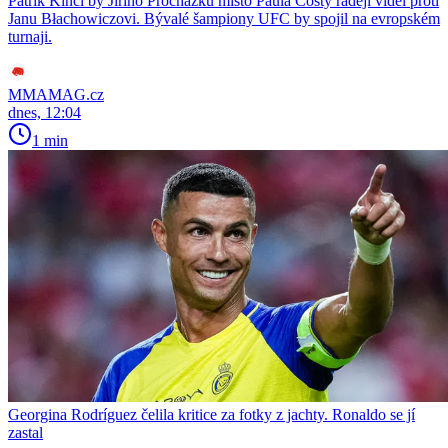
Patrik Kincl by Jiřího Procházku místo Paula Costy raději viděl proti
Janu Błachowiczovi. Bývalé šampiony UFC by spojil na evropském
turnaji.
MMAMAG.cz
dnes, 12:04
1 min
Georgina Rodríguez čelila kritice za fotky z jachty. Ronaldo se jí
zastal