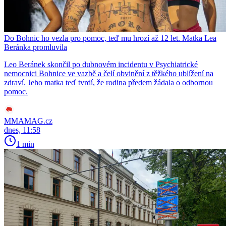
Do Bohnic ho vezla pro pomoc, teď mu hrozí až 12 let. Matka Lea
Beránka promluvila
Leo Beránek skončil po dubnovém incidentu v Psychiatrické
nemocnici Bohnice ve vazbě a čelí obvinění z těžkého ublížení na
zdraví. Jeho matka teď tvrdí, že rodina předem žádala o odbornou
pomoc.
MMAMAG.cz
dnes, 11:58
1 min