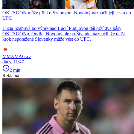
OKTAGON může přijít o Szabovou. Novotný naznačil její cestu do
UFC
Lucia Szabová po výhře nad Lucií Pudilovou dál drží dva pásy
OKTAGONu. Ondřej Novotný ale po Štvanici naznačil, že další
krok neporažené Slovenky může vést do UFC.
MMAMAG.cz
dnes, 11:47
2 min
Reklama