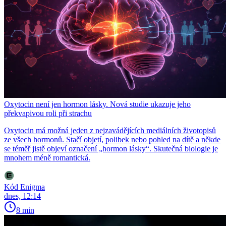
Oxytocin není jen hormon lásky. Nová studie ukazuje jeho
překvapivou roli při strachu
Oxytocin má možná jeden z nejzavádějících mediálních životopisů
ze všech hormonů. Stačí objetí, polibek nebo pohled na dítě a někde
se téměř jistě objeví označení „hormon lásky“. Skutečná biologie je
mnohem méně romantická.
Kód Enigma
dnes, 12:14
8 min