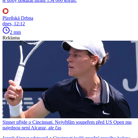
té doby dokázal utratit 154 000 korun.
Plzeňská Drbna
dnes, 12:12
2 min
Reklama
Sinner přijde o Cincinnati. Největším soupeřem před US Open mu
najednou není Alcaraz, ale čas