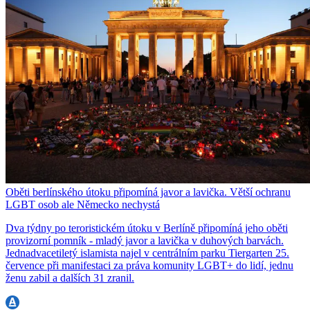
Oběti berlínského útoku připomíná javor a lavička. Větší ochranu
LGBT osob ale Německo nechystá
Dva týdny po teroristickém útoku v Berlíně připomíná jeho oběti
provizorní pomník - mladý javor a lavička v duhových barvách.
Jednadvacetiletý islamista najel v centrálním parku Tiergarten 25.
července při manifestaci za práva komunity LGBT+ do lidí, jednu
ženu zabil a dalších 31 zranil.