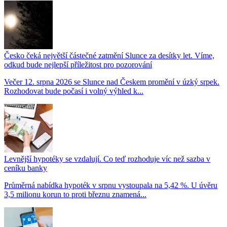
Česko čeká největší částečné zatmění Slunce za desítky let. Víme,
odkud bude nejlepší příležitost pro pozorování
Večer 12. srpna 2026 se Slunce nad Českem promění v úzký srpek.
Rozhodovat bude počasí i volný výhled k...
Levnější hypotéky se vzdalují. Co teď rozhoduje víc než sazba v
ceníku banky
Průměrná nabídka hypoték v srpnu vystoupala na 5,42 %. U úvěru
3,5 milionu korun to proti březnu znamená...