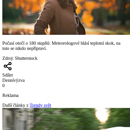
Počasí otočí o 180 stupňů: Meteorologové hlásí teplotní skok, na
toto se nikdo nepřipraví.
Zdroj
:
Shutterstock
Sdílet
Denní
výzva
0
Reklama
Další články z
Trendy svět