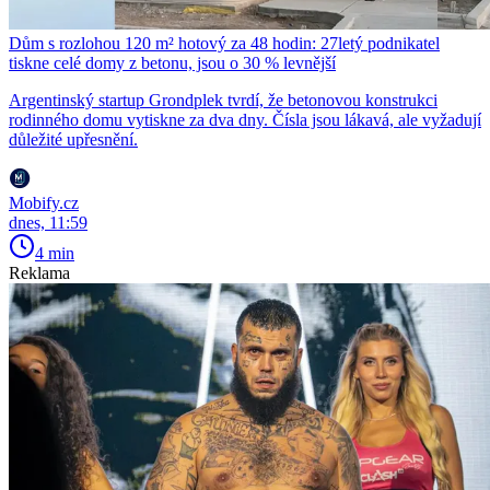
Dům s rozlohou 120 m² hotový za 48 hodin: 27letý podnikatel
tiskne celé domy z betonu, jsou o 30 % levnější
Argentinský startup Grondplek tvrdí, že betonovou konstrukci
rodinného domu vytiskne za dva dny. Čísla jsou lákavá, ale vyžadují
důležité upřesnění.
Mobify.cz
dnes, 11:59
4 min
Reklama