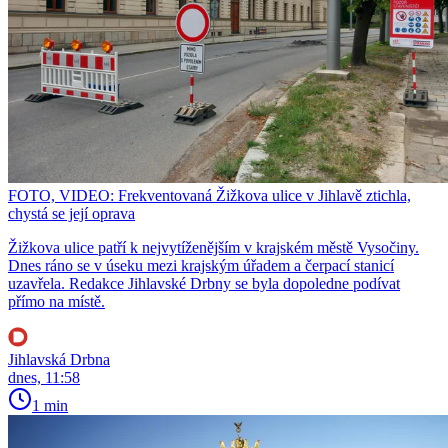
FOTO, VIDEO: Frekventovaná Žižkova ulice v Jihlavě ztichla,
chystá se její oprava
Žižkova ulice patří k nejvytíženějším v krajském městě Vysočiny.
Dnes ráno se v úseku mezi krajským úřadem a čerpací stanicí
uzavřela. Redakce Jihlavské Drbny se byla dopoledne podívat
přímo na místě.
Jihlavská Drbna
dnes, 11:58
1 min