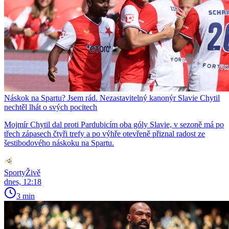
Náskok na Spartu? Jsem rád. Nezastavitelný kanonýr Slavie Chytil
nechtěl lhát o svých pocitech
Mojmír Chytil dal proti Pardubicím oba góly Slavie, v sezoně má po
třech zápasech čtyři trefy a po výhře otevřeně přiznal radost ze
šestibodového náskoku na Spartu.
SportyŽivě
dnes, 12:18
3 min