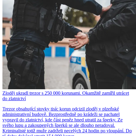
Zloděj ukradl trezor s 250 000 korunami. Okamžitě zamířil utrácet
do zlatnictví
Trezor obsahující stovky tisíc korun odcizil zloděj v plzeňské
administrativní budově. Bezprostředně po krádeži se pachatel
vypravil do zlatnictví, kde část peněz hned utratil za šperky. Ze
svého lupu a zakoupených šperků se ale dlouho neradoval.
Kriminalisté totiž muže zadrželi necelých 24 hodin po vloupání. Do