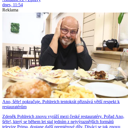
dnes, 11:54
Reklama
Ano, šéfe! pokračuje. Pohlreich tentokrát přiznává větší respekt k
restauratérům
Zdeněk Pohlreich znovu vyráží mezi české restauratéry. Pořad Ano,
šéfe!, který se během let stal jedním z nejvýraznějších formátů
televize Prima, dostane další premiérové díly. Diváci se tak znovu