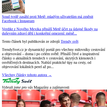
Soud tvrdě zasáhl proti Metě: mladým uživatelům má změnit
Facebook i Instagram
Verdikt z Nového Mexika přináší Metě účet za údajné škody na
duševním zdraví dětí i konkrétní omezení: méně...
Tento článek byl publikován ze zdrojů
Trendy svět
TrendySvet.cz je dynamický portál pro všechny milovníky cestování
a objevování – doma i po celém světě. Přináší čtivé a inspirativní
články o aktuálních trendech v cestování, skrytých klenotech i
osvědčených destinacích. Nabízí praktické tipy na cesty, od
objevování lokálních perel až po...
Všechny články tohoto autora →
Vybrali jsme pro vás
Magazíny a zajímavosti