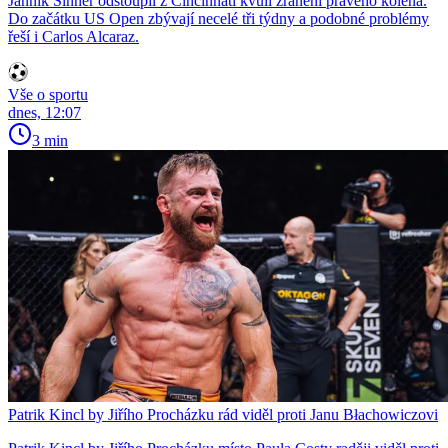
Jannik Sinner odstoupil z Cincinnati kvůli zranění pravého kolena.
Do začátku US Open zbývají necelé tři týdny a podobné problémy
řeší i Carlos Alcaraz.
Vše o sportu
dnes, 12:07
3 min
Patrik Kincl by Jiřího Procházku rád viděl proti Janu Błachowiczovi