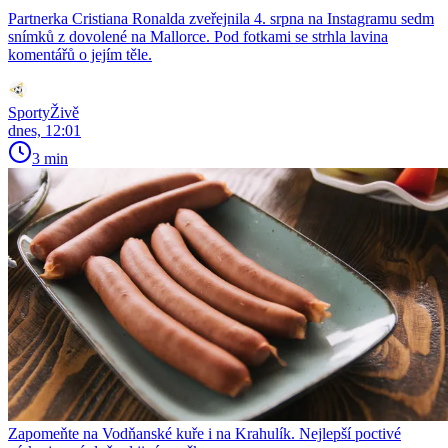
Partnerka Cristiana Ronalda zveřejnila 4. srpna na Instagramu sedm
snímků z dovolené na Mallorce. Pod fotkami se strhla lavina
komentářů o jejím těle.
SportyŽivě
dnes, 12:01
3 min
Zapomeňte na Vodňanské kuře i na Krahulík. Nejlepší poctivé