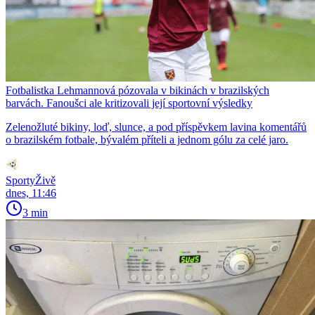
Fotbalistka Lehmannová pózovala v bikinách v brazilských
barvách. Fanoušci ale kritizovali její sportovní výsledky
Zelenožluté bikiny, loď, slunce, a pod příspěvkem lavina komentářů
o brazilském fotbale, bývalém příteli a jednom gólu za celé jaro.
SportyŽivě
dnes, 11:46
3 min