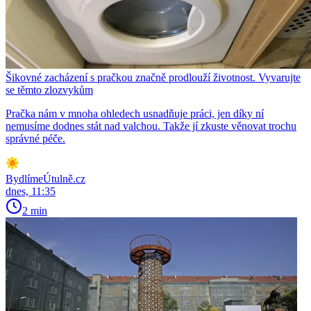
Šikovné zacházení s pračkou značně prodlouží životnost. Vyvarujte
se těmto zlozvykům
Pračka nám v mnoha ohledech usnadňuje práci, jen díky ní
nemusíme dodnes stát nad valchou. Takže jí zkuste věnovat trochu
správné péče.
BydlímeÚtulně.cz
dnes, 11:35
2 min