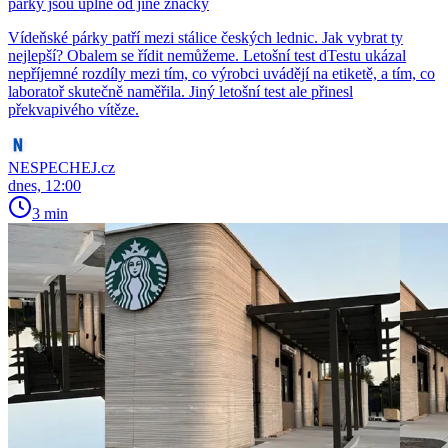
párky jsou úplně od jiné značky
Vídeňské párky patří mezi stálice českých lednic. Jak vybrat ty
nejlepší? Obalem se řídit nemůžeme. Letošní test dTestu ukázal
nepříjemné rozdíly mezi tím, co výrobci uvádějí na etiketě, a tím, co
laboratoř skutečně naměřila. Jiný letošní test ale přinesl
překvapivého vítěze.
NESPECHEJ.cz
dnes, 12:00
3 min