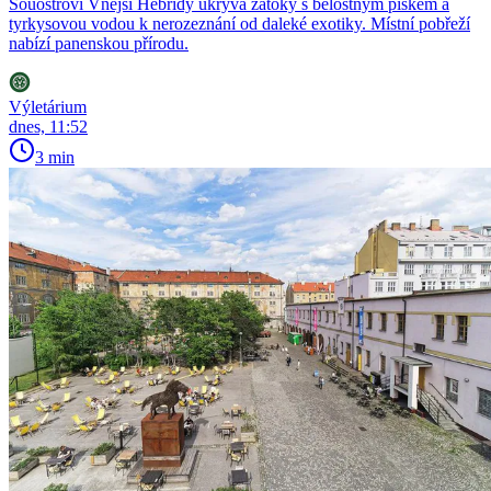
Souostroví Vnější Hebridy ukrývá zátoky s bělostným pískem a
tyrkysovou vodou k nerozeznání od daleké exotiky. Místní pobřeží
nabízí panenskou přírodu.
Výletárium
dnes, 11:52
3 min