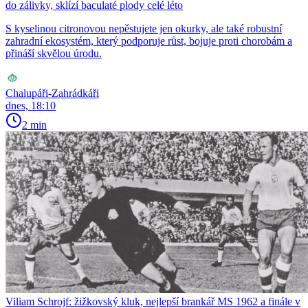
do zálivky, sklízí baculaté plody celé léto
S kyselinou citronovou nepěstujete jen okurky, ale také robustní
zahradní ekosystém, který podporuje růst, bojuje proti chorobám a
přináší skvělou úrodu.
Chalupáři-Zahrádkáři
dnes, 18:10
2 min
Viliam Schrojf: žižkovský kluk, nejlepší brankář MS 1962 a finále v