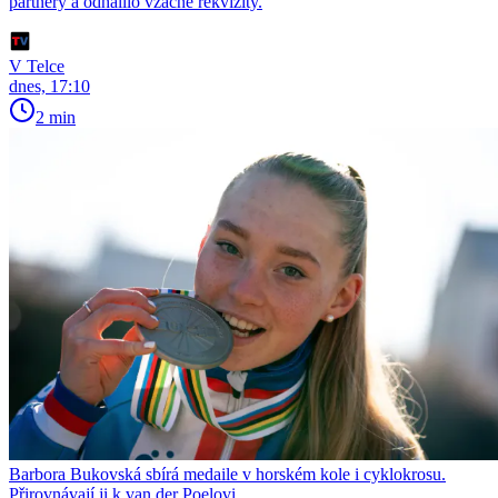
partnery a odhalilo vzácné rekvizity.
V Telce
dnes, 17:10
2 min
Barbora Bukovská sbírá medaile v horském kole i cyklokrosu.
Přirovnávají ji k van der Poelovi