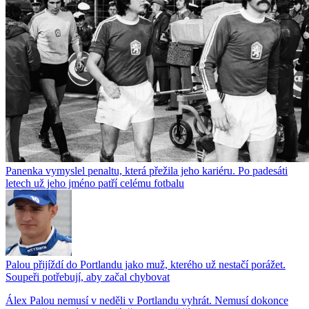
Panenka vymyslel penaltu, která přežila jeho kariéru. Po padesáti
letech už jeho jméno patří celému fotbalu
Palou přijíždí do Portlandu jako muž, kterého už nestačí porážet.
Soupeři potřebují, aby začal chybovat
Álex Palou nemusí v neděli v Portlandu vyhrát. Nemusí dokonce