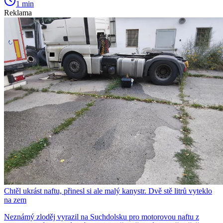
1 min
Reklama
Chtěl ukrást naftu, přinesl si ale malý kanystr. Dvě stě litrů vyteklo
na zem
Neznámý zloděj vyrazil na Suchdolsku pro motorovou naftu z