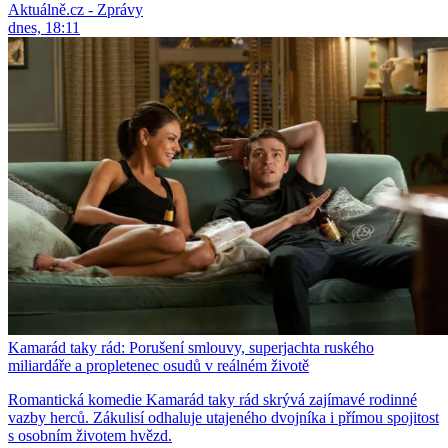
Aktuálně.cz - Zprávy
dnes, 18:11
Kamarád taky rád: Porušení smlouvy, superjachta ruského
miliardáře a propletenec osudů v reálném životě
Romantická komedie Kamarád taky rád skrývá zajímavé rodinné
vazby herců. Zákulisí odhaluje utajeného dvojníka i přímou spojitost
s osobním životem hvězd.