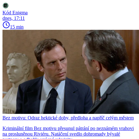
Kód Enigma
dnes, 17:11
15 min
Bez motivu: Odraz hektické doby, předloha a napříč celým městem
Kriminální film Bez motivu přesunul pátrání po neznámém vrahovi
na prosluněnou Riviéru. Natáčení svedlo dohromady bývalé