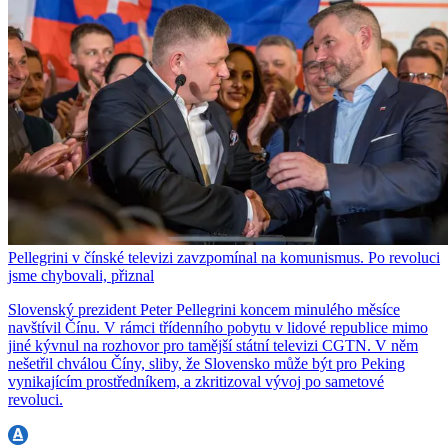
Pellegrini v čínské televizi zavzpomínal na komunismus. Po revoluci
jsme chybovali, přiznal
Slovenský prezident Peter Pellegrini koncem minulého měsíce
navštívil Čínu. V rámci třídenního pobytu v lidové republice mimo
jiné kývnul na rozhovor pro tamější státní televizi CGTN. V něm
nešetřil chválou Číny, sliby, že Slovensko může být pro Peking
vynikajícím prostředníkem, a zkritizoval vývoj po sametové
revoluci.