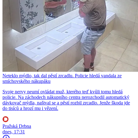
Neteklo mýdlo, tak dal pěstí zrcadlu. Policie hledá vandala ze
smíchovského nákupáku
Svoje nervy neumí ovládat muž, kterého teď kvůli tomu hledá
policie. Na záchodech nákupního centra nerozchodil automatický
dávkovač mýdla, naštval se a pěstí rozbil zrcadlo. Jenže škoda jde
do tisíců a hrozí mu i vězení.
Pražská Drbna
dnes, 17:31