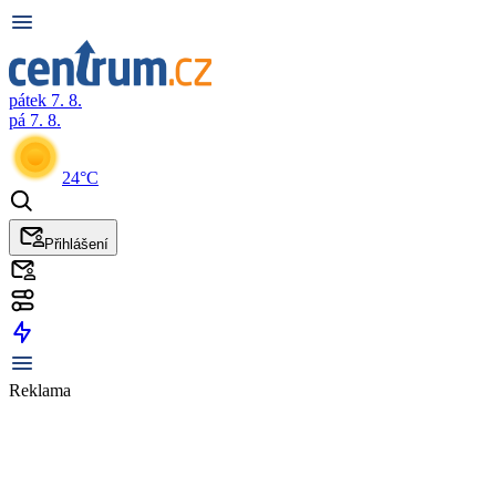
pátek 7. 8.
pá 7. 8.
24°C
Přihlášení
Reklama