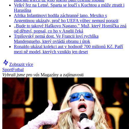
Velký řez na Letné. Sparta se loučí s Kuchtou a může ztratit i
Haraslína
Afrika Infantinovi hodila záchranné lano. Mexiko s
Argentinou ukázaly, proč ho UEFA vůbec nemusí porazit
„Bude to takové Haškovo Nagano." Muž, který Horníčka zná
od dětství, popsal, co ho v Anglii čeká
Trpišovský nemá dost. Ve Francii loví rychlíka
Mandengueho, který ovládá obranu i útok
Ronaldo ukázal kolekci aut v hodnotě 700 milionů Kč. Patří
mezi ně model, kterých vzniklo jen deset
Zobrazit více
Sport
Fotbal
Vybrali jsme pro vás
Magazíny a zajímavosti