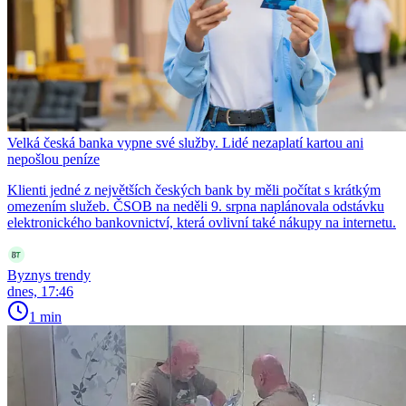
Velká česká banka vypne své služby. Lidé nezaplatí kartou ani
nepošlou peníze
Klienti jedné z největších českých bank by měli počítat s krátkým
omezením služeb. ČSOB na neděli 9. srpna naplánovala odstávku
elektronického bankovnictví, která ovlivní také nákupy na internetu.
Byznys trendy
dnes, 17:46
1 min