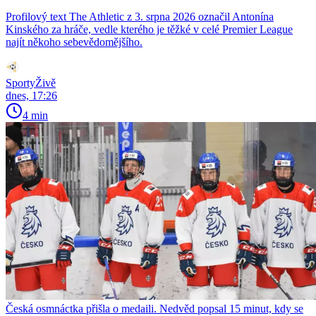
Profilový text The Athletic z 3. srpna 2026 označil Antonína
Kinského za hráče, vedle kterého je těžké v celé Premier League
najít někoho sebevědomějšího.
SportyŽivě
dnes, 17:26
4 min
Česká osmnáctka přišla o medaili. Nedvěd popsal 15 minut, kdy se