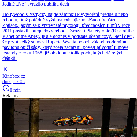
Jediné „Ne“ vyrazilo publiku dech
Hollywood si vždycky najde záminku k vytvoření prequelu nebo
rebootu, jímž pořádně vyždímá existující úspěšnou franšízu.
Způsob, jakým se k vrstevnaté mytologii předchozích filmů v roce
2011 postavil „prequelový reboot“ Zrození Planety opic (Rise of the
Planet of the Apes), je ale dodnes v podstatě učebnicový. Není divu,
že první velký snímek Ruperta Wyatta položil základ modernímu
pavilonu opičí ságy, který zcela zachránil pověst původní filmové
legendy z roku 1968, již obklopuje tolik pochybných dějových
článků.
Kinobox.cz
dnes, 17:05
8 min
Reklama