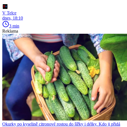
V Telce
dnes, 18:10
3 min
Reklama
Okurky po kyselině citronové rostou do šířky i délky. Kdo ji přidá