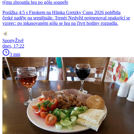
týmu zhroutila hra po gólu soupeře
Porážka 4:5 s Finskem na Hlinka Gretzky Cupu 2026 pohřbila
české naděje na semifinále. Trenér Nedvěd pojmenoval opakující se
vzorec: po inkasovaném gólu se hra na čtvrt hodiny rozpadla.
SportyŽivě
dnes, 17:22
3 min