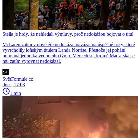
Stella je hrdý, že nehledali výmluvy, proč nedokážou bojovat o titul
McLaren zatím v nové éře nedokázal navázat na úspěšné roky, které
vyvrcholily loňským titulem Landa Norrise. Přestože jej pohání
pohonná jednotka vedoucího týmu, Mercedesu, kromě Maďarska se
mu zatím vyrovnat nedokázal.
SvětFormule.cz
dnes, 17:03
1 min