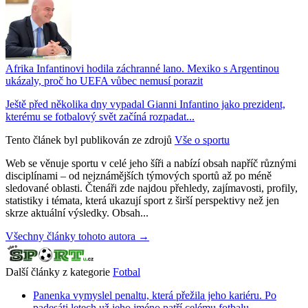
Afrika Infantinovi hodila záchranné lano. Mexiko s Argentinou
ukázaly, proč ho UEFA vůbec nemusí porazit
Ještě před několika dny vypadal Gianni Infantino jako prezident,
kterému se fotbalový svět začíná rozpadat...
Tento článek byl publikován ze zdrojů
Vše o sportu
Web se věnuje sportu v celé jeho šíři a nabízí obsah napříč různými
disciplínami – od nejznámějších týmových sportů až po méně
sledované oblasti. Čtenáři zde najdou přehledy, zajímavosti, profily,
statistiky i témata, která ukazují sport z širší perspektivy než jen
skrze aktuální výsledky. Obsah...
Všechny články tohoto autora →
Další články z kategorie
Fotbal
Panenka vymyslel penaltu, která přežila jeho kariéru. Po
padesáti letech už jeho jméno patří celému fotbalu