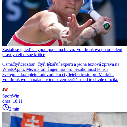
Zastali se jí, teď si sypou popel na hlavu. Vondroušová po odhalení
pravdy čelí drsné kritice
Osmačtyřicet stran, čtyři lékařští experti a jedna textová zpráva na
WhatsAppu. Mezinárodní agentura pro bezúhonnost tenisu
zveřejnila kompletní odůvodnění čtyřletého trestu pro Markétu
Vondroušovou a nálada v tenisovém světě se od té chvíle otočila.
SportWin
dnes, 18:11
2 min