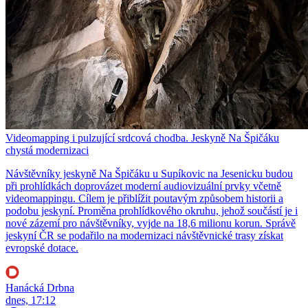
Videomapping i pulzující srdcová chodba. Jeskyně Na Špičáku
chystá modernizaci
Návštěvníky jeskyně Na Špičáku u Supíkovic na Jesenicku budou
při prohlídkách doprovázet moderní audiovizuální prvky včetně
videomappingu. Cílem je přiblížit poutavým způsobem historii a
podobu jeskyní. Proměna prohlídkového okruhu, jehož součástí je i
nové zázemí pro návštěvníky, vyjde na 18,6 milionu korun. Správě
jeskyní ČR se podařilo na modernizaci návštěvnické trasy získat
evropské dotace.
Hanácká Drbna
dnes, 17:12