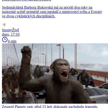
Sedmnáctiletá Barbora Bukovská má za necelé dva roky na
juniorské scéně nejméně osm medailí z mistrovství světa a Evropy
ve dvou cyklistických disciplínách.
SportyŽivě
dnes, 17:10
4 min
Zrození Planety opic před 15 lety dokonale zachránilo legendu.