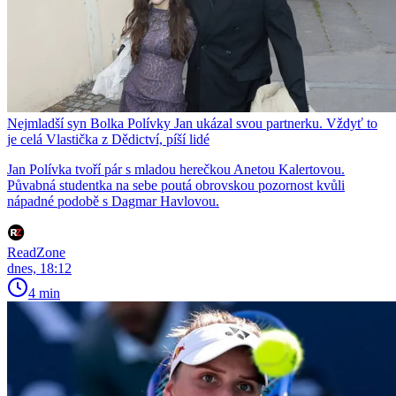
Nejmladší syn Bolka Polívky Jan ukázal svou partnerku. Vždyť to
je celá Vlastička z Dědictví, píší lidé
Jan Polívka tvoří pár s mladou herečkou Anetou Kalertovou.
Půvabná studentka na sebe poutá obrovskou pozornost kvůli
nápadné podobě s Dagmar Havlovou.
ReadZone
dnes, 18:12
4 min