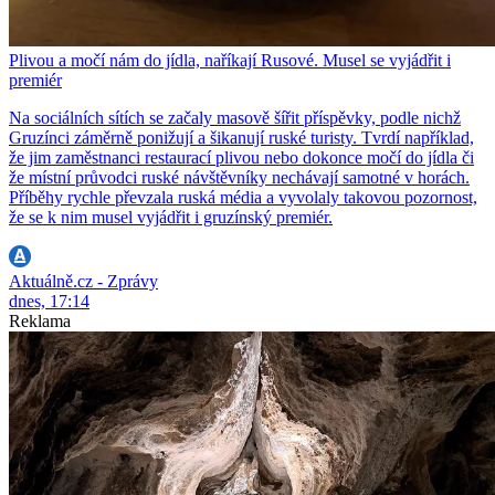
Plivou a močí nám do jídla, naříkají Rusové. Musel se vyjádřit i
premiér
Na sociálních sítích se začaly masově šířit příspěvky, podle nichž
Gruzínci záměrně ponižují a šikanují ruské turisty. Tvrdí například,
že jim zaměstnanci restaurací plivou nebo dokonce močí do jídla či
že místní průvodci ruské návštěvníky nechávají samotné v horách.
Příběhy rychle převzala ruská média a vyvolaly takovou pozornost,
že se k nim musel vyjádřit i gruzínský premiér.
Aktuálně.cz - Zprávy
dnes, 17:14
Reklama