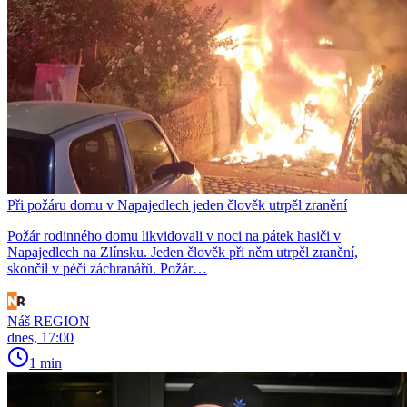
Při požáru domu v Napajedlech jeden člověk utrpěl zranění
Požár rodinného domu likvidovali v noci na pátek hasiči v
Napajedlech na Zlínsku. Jeden člověk při něm utrpěl zranění,
skončil v péči záchranářů. Požár…
Náš REGION
dnes, 17:00
1 min