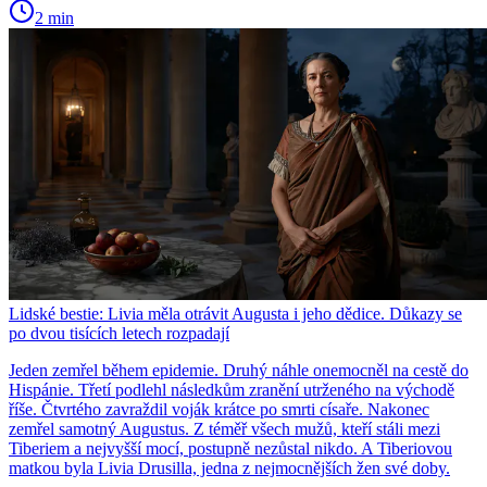
2 min
Lidské bestie: Livia měla otrávit Augusta i jeho dědice. Důkazy se
po dvou tisících letech rozpadají
Jeden zemřel během epidemie. Druhý náhle onemocněl na cestě do
Hispánie. Třetí podlehl následkům zranění utrženého na východě
říše. Čtvrtého zavraždil voják krátce po smrti císaře. Nakonec
zemřel samotný Augustus. Z téměř všech mužů, kteří stáli mezi
Tiberiem a nejvyšší mocí, postupně nezůstal nikdo. A Tiberiovou
matkou byla Livia Drusilla, jedna z nejmocnějších žen své doby.