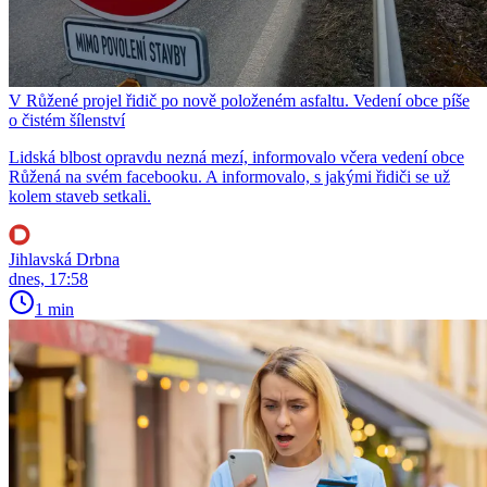
V Růžené projel řidič po nově položeném asfaltu. Vedení obce píše
o čistém šílenství
Lidská blbost opravdu nezná mezí, informovalo včera vedení obce
Růžená na svém facebooku. A informovalo, s jakými řidiči se už
kolem staveb setkali.
Jihlavská Drbna
dnes, 17:58
1 min