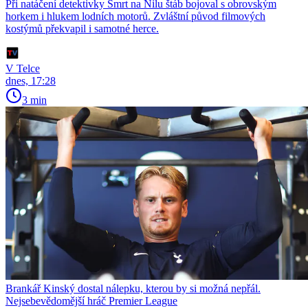
Při natáčení detektivky Smrt na Nilu štáb bojoval s obrovským
horkem i hlukem lodních motorů. Zvláštní původ filmových
kostýmů překvapil i samotné herce.
V Telce
dnes, 17:28
3 min
Brankář Kinský dostal nálepku, kterou by si možná nepřál.
Nejsebevědomější hráč Premier League