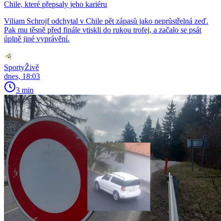
Chile, které přepsaly jeho kariéru
Viliam Schrojf odchytal v Chile pět zápasů jako neprůstřelná zeď.
Pak mu těsně před finále vtiskli do rukou trofej, a začalo se psát
úplně jiné vyprávění.
SportyŽivě
dnes, 18:03
3 min