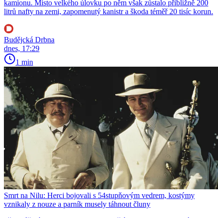
kamionu. Místo velkého úlovku po něm však zůstalo přibližně 200
litrů nafty na zemi, zapomenutý kanistr a škoda téměř 20 tisíc korun.
Budějcká Drbna
dnes, 17:29
1 min
Smrt na Nilu: Herci bojovali s 54stupňovým vedrem, kostýmy
vznikaly z nouze a parník musely táhnout čluny