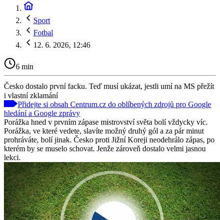
Sport
Fotbal
12. 6. 2026, 12:46
6 min
Česko dostalo první facku. Teď musí ukázat, jestli umí na MS přežít
i vlastní zklamání
Přidejte si obsah Centrum.cz do oblíbených zdrojů pro Google
hledání a Google zprávy
Porážka hned v prvním zápase mistrovství světa bolí vždycky víc.
Porážka, ve které vedete, slavíte možný druhý gól a za pár minut
prohráváte, bolí jinak. Česko proti Jižní Koreji neodehrálo zápas, po
kterém by se muselo schovat. Jenže zároveň dostalo velmi jasnou
lekci.