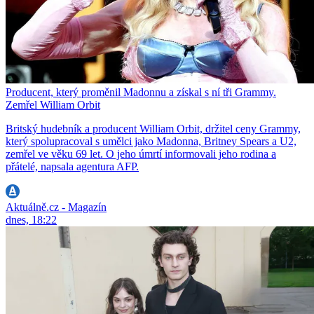
Producent, který proměnil Madonnu a získal s ní tři Grammy.
Zemřel William Orbit
Britský hudebník a producent William Orbit, držitel ceny Grammy,
který spolupracoval s umělci jako Madonna, Britney Spears a U2,
zemřel ve věku 69 let. O jeho úmrtí informovali jeho rodina a
přátelé, napsala agentura AFP.
Aktuálně.cz - Magazín
dnes, 18:22