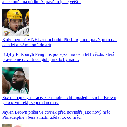
ani skončit na pódiu. A právě to je největší...
Koivunen má v NHL sedm bodů. Pittsburgh mu právě proto dal
osm let a 32 milionů dolarů
Kdyby Pittsburgh Penguins podepsali na osm let hvězdu, která
pravidelně dává třicet gólů, nikdo by nad...
Sixers mají čtyři hráče, kteří mohou chtít poslední střelu. Brown
jako první řekl, že ji mít nemusí
Jaylen Brown přišel ve čtvrtek před novináře jako nový hráč
Philadelphie 76ers a mohl udělat to, co hráči...