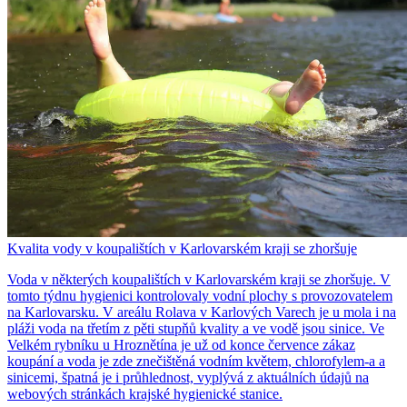
Kvalita vody v koupalištích v Karlovarském kraji se zhoršuje
Voda v některých koupalištích v Karlovarském kraji se zhoršuje. V
tomto týdnu hygienici kontrolovaly vodní plochy s provozovatelem
na Karlovarsku. V areálu Rolava v Karlových Varech je u mola i na
pláži voda na třetím z pěti stupňů kvality a ve vodě jsou sinice. Ve
Velkém rybníku u Hroznětína je už od konce července zákaz
koupání a voda je zde znečištěná vodním květem, chlorofylem-a a
sinicemi, špatná je i průhlednost, vyplývá z aktuálních údajů na
webových stránkách krajské hygienické stanice.