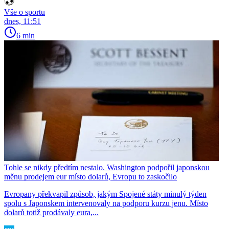
Vše o sportu
dnes, 11:51
6 min
Tohle se nikdy předtím nestalo. Washington podpořil japonskou
měnu prodejem eur místo dolarů, Evropu to zaskočilo
Evropany překvapil způsob, jakým Spojené státy minulý týden
spolu s Japonskem intervenovaly na podporu kurzu jenu. Místo
dolarů totiž prodávaly eura,...