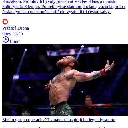
Knížákem. Promluvili bývalý prezident Václav Klaus a ministr
kultury Oto Klempíř. Pohřeb byl se státními poctami, zazněla proto i
česká hymna a po skončení obřadu vystřelili tři čestné salvy.
Pražská Drbna
dnes, 11:45
1 min
McGregor po operaci věří v návrat. Inspirují ho legendy sportu