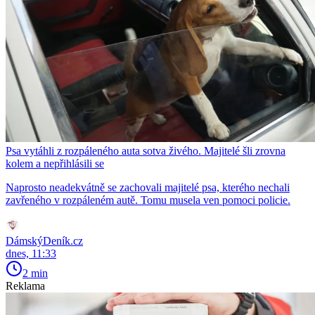
Psa vytáhli z rozpáleného auta sotva živého. Majitelé šli zrovna
kolem a nepřihlásili se
Naprosto neadekvátně se zachovali majitelé psa, kterého nechali
zavřeného v rozpáleném autě. Tomu musela ven pomoci policie.
DámskýDeník.cz
dnes, 11:33
2 min
Reklama