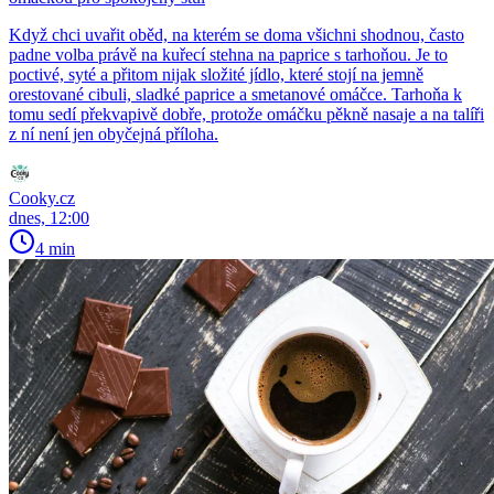
Když chci uvařit oběd, na kterém se doma všichni shodnou, často
padne volba právě na kuřecí stehna na paprice s tarhoňou. Je to
poctivé, syté a přitom nijak složité jídlo, které stojí na jemně
orestované cibuli, sladké paprice a smetanové omáčce. Tarhoňa k
tomu sedí překvapivě dobře, protože omáčku pěkně nasaje a na talíři
z ní není jen obyčejná příloha.
Cooky.cz
dnes, 12:00
4 min