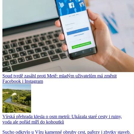
Soud tvrdě zasáhl proti Metě: mladým uživatelům má změnit
Facebook i Instagram
Vírská přehrada klesla o osm metrů: Ukázala staré cesty i ruiny,
voda ale pořád míří do kohoutků
Sucho odkrylo u Víru kamenné obruby cest, pařezy i zbytky staveb.