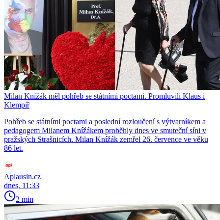
Milan Knížák měl pohřeb se státními poctami. Promluvili Klaus i
Klempíř
Pohřeb se státními poctami a poslední rozloučení s výtvarníkem a
pedagogem Milanem Knížákem proběhly dnes ve smuteční síni v
pražských Strašnicích. Milan Knížák zemřel 26. července ve věku
86 let.
Aplausin.cz
dnes, 11:33
2 min