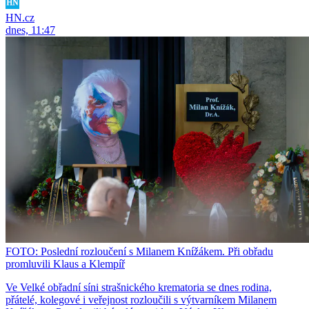
HN.cz
dnes, 11:47
FOTO: Poslední rozloučení s Milanem Knížákem. Při obřadu
promluvili Klaus a Klempíř
Ve Velké obřadní síni strašnického krematoria se dnes rodina,
přátelé, kolegové i veřejnost rozloučili s výtvarníkem Milanem