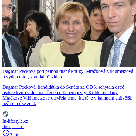
Dagmar Pecková pod palbou drsné kritiky: Mračková Vildumetzová
jí vytkla toto „skandální“ video
Dagmar Pecková, kandidátka do Senátu za ODS, schytala ostré
reakce kvůli videu natáčenému během jízdy. Kritika od Jany
Mračkové Vildumetzové otevřela téma, které je v kampani citlivější,
než se může zdát.
In-lifestyle.cz
dnes, 11:51
3 min