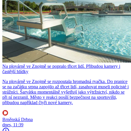
Na plovárně ve Znojmě se popralo třicet lidí. Přibudou kamery i
častější hlídky
Na plovárně ve Znojmě se rozpoutala hromadná rvačka. Do pranice
se na začátku srpna zapojilo až třicet lidí, zasahovat museli policisté i
strážníci. Šarvátku momentálně vyšetřují jako výtržnictví, nikdo se
při ní nezranil. Město v reakci posílí bezpečnost na sportovišti,
přibudou například čtyři nové kamery.
Brněnská Drbna
dnes, 11:39