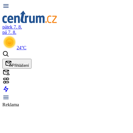
pátek 7. 8.
pá 7. 8.
24°C
Přihlášení
Reklama