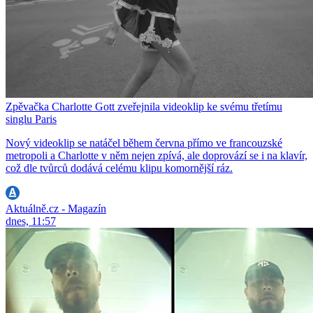
Zpěvačka Charlotte Gott zveřejnila videoklip ke svému třetímu
singlu Paris
Nový videoklip se natáčel během června přímo ve francouzské
metropoli a Charlotte v něm nejen zpívá, ale doprovází se i na klavír,
což dle tvůrců dodává celému klipu komornější ráz.
Aktuálně.cz - Magazín
dnes, 11:57