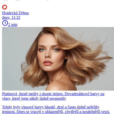
Hradecká Drbna
dnes, 11:32
2 min
Platinová, tlusté melíry i skunk stripes. Devadesátkové barvy na
vlasy, které jsme nikdy úplně neopustily
Tehdy byly vlasové barvy hlasité, drzé a často úplně neřešily
jemnost. Dnes se vracejí v uhlazenější, chytřejší a nositelnější verzi.