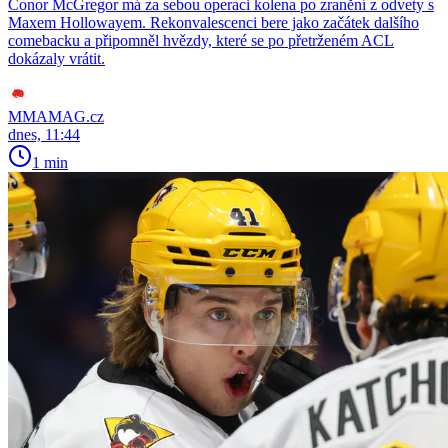
Conor McGregor má za sebou operaci kolena po zranění z odvety s
Maxem Hollowayem. Rekonvalescenci bere jako začátek dalšího
comebacku a připomněl hvězdy, které se po přetrženém ACL
dokázaly vrátit.
MMAMAG.cz
dnes, 11:44
1 min