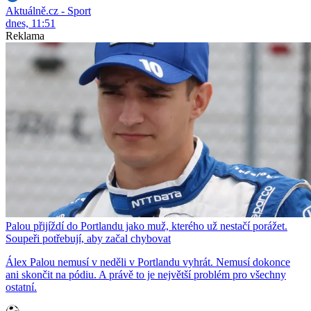
Aktuálně.cz - Sport
dnes, 11:51
Reklama
Palou přijíždí do Portlandu jako muž, kterého už nestačí porážet.
Soupeři potřebují, aby začal chybovat
Álex Palou nemusí v neděli v Portlandu vyhrát. Nemusí dokonce
ani skončit na pódiu. A právě to je největší problém pro všechny
ostatní.