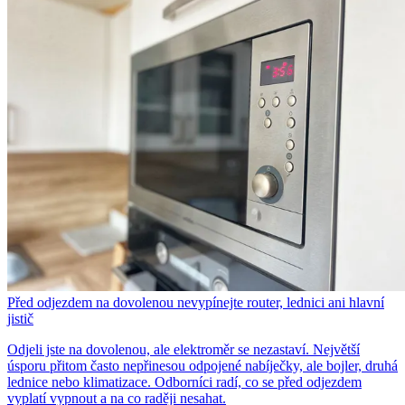
Před odjezdem na dovolenou nevypínejte router, lednici ani hlavní
jistič
Odjeli jste na dovolenou, ale elektroměr se nezastaví. Největší
úsporu přitom často nepřinesou odpojené nabíječky, ale bojler, druhá
lednice nebo klimatizace. Odborníci radí, co se před odjezdem
vyplatí vypnout a na co raději nesahat.