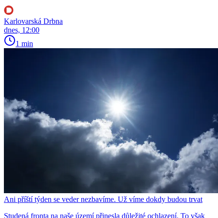
Karlovarská Drbna
dnes, 12:00
1 min
Ani příští týden se veder nezbavíme. Už víme dokdy budou trvat
Studená fronta na naše území přinesla důležité ochlazení. To však