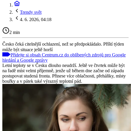
Trendy svět
4. 6. 2026, 04:18
2 min
Česko čeká citelnější ochlazení, než se předpokládalo. Příští týden
může být situace ještě horší
Přidejte si obsah Centrum.cz do oblíbených zdrojů pro Google
hledání a Google zprávy
Letní teploty se v Česku dlouho neudrží. Ještě ve čtvrtek může být
na řadě míst velmi příjemně, jenže už během dne začne od západu
postupovat studená fronta. Přinese více oblačnosti, přeháňky, místy
bouřky a v pátek také výrazný teplotní pád.