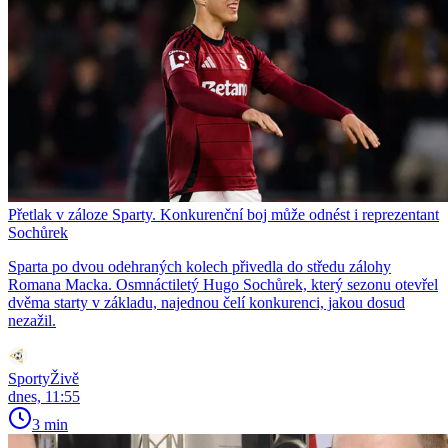
Přetlak v záloze Sparty. Konkurenční boj může odnést i reprezentant
Sochůrek
Sparta po dvou odehraných kolech přivedla do středu zálohy
Romana Macka. Osmnáctiletý Hugo Sochůrek, který sezonu otevřel
dvěma starty v základu, najednou čelí konkurenci, jakou dosud
nezažil.
SportyŽivě
dnes, 11:55
3 min