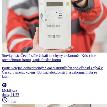
Stovky tisíc Čechů stále čekají na chytrý elektroměr. Kdo chce
předběhnout frontu, zaplatí tisíce korun
Podle veřejně dohledatelných dat distribučních společností zbývá v
Česku vyměnit kolem 400 tisíc elektroměrů, a zákonná lhůta se
krátí.
Mobify.cz
dnes, 11:33
4 min