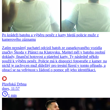
Po krádeži batohu a výběru peněz z karty hledá policie muže z
kamerového záznamu
Zatím neznámý pachatel odcizil batoh ze zaparkovaného vozidla
značky Škoda v Plánici na Klatovsku. Majitel měl v batohu osobní
doklady, finanční hotovost a platební karty. Ty následně někdo
použil k výběru peněz. Policie má k dispozici fotografie z kamer, na
nichž je zachycen muž důležitý pro trestní řízení v tomto případu, a
obrací se na veřejnost s žádostí o pomoc při jeho identifikaci.
Plzeňská Drbna
dnes, 11:57
1 min