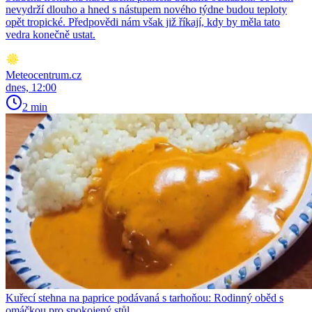
nevydrží dlouho a hned s nástupem nového týdne budou teploty
opět tropické. Předpovědi nám však již říkají, kdy by měla tato
vedra konečně ustat.
Meteocentrum.cz
dnes, 12:00
2 min
Kuřecí stehna na paprice podávaná s tarhoňou: Rodinný oběd s
omáčkou pro spokojený stůl