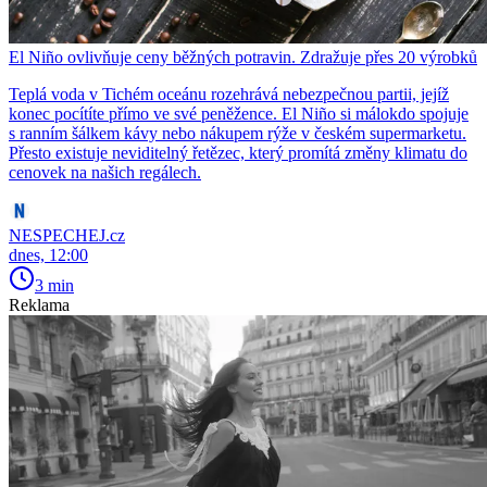
El Niño ovlivňuje ceny běžných potravin. Zdražuje přes 20 výrobků
Teplá voda v Tichém oceánu rozehrává nebezpečnou partii, jejíž
konec pocítíte přímo ve své peněžence. El Niño si málokdo spojuje
s ranním šálkem kávy nebo nákupem rýže v českém supermarketu.
Přesto existuje neviditelný řetězec, který promítá změny klimatu do
cenovek na našich regálech.
NESPECHEJ.cz
dnes, 12:00
3 min
Reklama