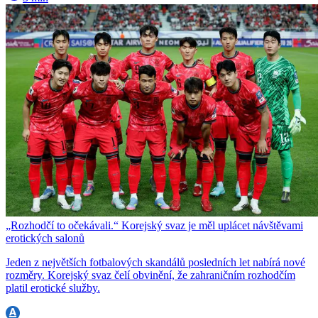
„Rozhodčí to očekávali.“ Korejský svaz je měl uplácet návštěvami
erotických salonů
Jeden z největších fotbalových skandálů posledních let nabírá nové
rozměry. Korejský svaz čelí obvinění, že zahraničním rozhodčím
platil erotické služby.