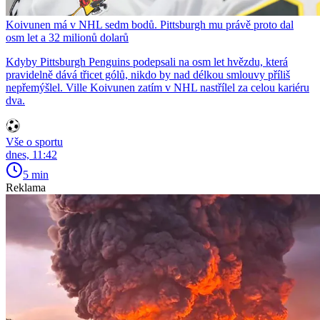
Koivunen má v NHL sedm bodů. Pittsburgh mu právě proto dal
osm let a 32 milionů dolarů
Kdyby Pittsburgh Penguins podepsali na osm let hvězdu, která
pravidelně dává třicet gólů, nikdo by nad délkou smlouvy příliš
nepřemýšlel. Ville Koivunen zatím v NHL nastřílel za celou kariéru
dva.
Vše o sportu
dnes, 11:42
5 min
Reklama