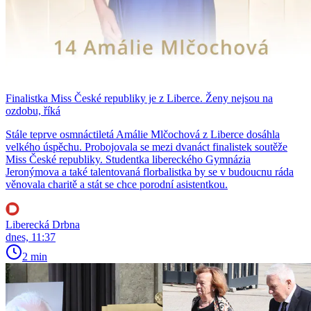
Finalistka Miss České republiky je z Liberce. Ženy nejsou na
ozdobu, říká
Stále teprve osmnáctiletá Amálie Mlčochová z Liberce dosáhla
velkého úspěchu. Probojovala se mezi dvanáct finalistek soutěže
Miss České republiky. Studentka libereckého Gymnázia
Jeronýmova a také talentovaná florbalistka by se v budoucnu ráda
věnovala charitě a stát se chce porodní asistentkou.
Liberecká Drbna
dnes, 11:37
2 min