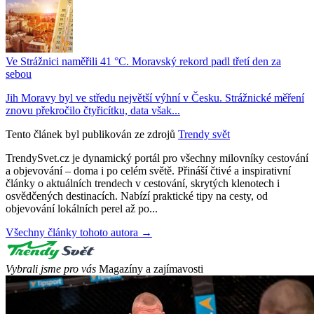
Ve Strážnici naměřili 41 °C. Moravský rekord padl třetí den za
sebou
Jih Moravy byl ve středu největší výhní v Česku. Strážnické měření
znovu překročilo čtyřicítku, data však...
Tento článek byl publikován ze zdrojů
Trendy svět
TrendySvet.cz je dynamický portál pro všechny milovníky cestování
a objevování – doma i po celém světě. Přináší čtivé a inspirativní
články o aktuálních trendech v cestování, skrytých klenotech i
osvědčených destinacích. Nabízí praktické tipy na cesty, od
objevování lokálních perel až po...
Všechny články tohoto autora →
Vybrali jsme pro vás
Magazíny a zajímavosti