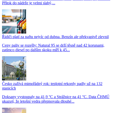
Přítok do nádrže je velmi slabý,...
Řidiči platí za naftu nejvíc od dubna. Benzín ale překvapivě zlevnil
Ceny paliv se rozešly: Natural 95 se drží těsně nad 42 korunami,
zatímco diesel po dalším skoku míří k 45...
Česko zažívá mimořádný rok: teplotní rekordy padly už na 132
stanicích
Doksany vystoupaly na 41,9 °C a Strážnice na 41 °C. Data ČHMÚ
ukazují, že letošní vedra přepisovala dlouhé...