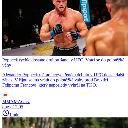
Poppeck rychle dostane druhou šanci v UFC. Vrací se do polotěžké
váhy
Alexander Poppeck má po nevydařeném debutu v UFC dostat další
zápas. V říjnu se má vrátit do polotěžké váhy proti Brazilci
Felipemu Francovi, který naposledy vyhrál na TKO.
MMAMAG.cz
dnes, 12:05
1 min