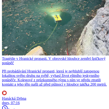
Tragédie v Hranické propasti. V obrovské hloubce zemřel špičkový
potápěč
Při probádávání Hranické propasti, která je nejhlubší zatopenou
lokalitou svého druhu na světě, vyhasl život elitního jeskynního
potápěče. Kolegové z průzkumného týmu s ním ve středu ztratili
kontakt a jeho tělo našli až před půlnocí v hloubce takřka 200 metrů.
Hanácká Drbna
dnes, 07:16