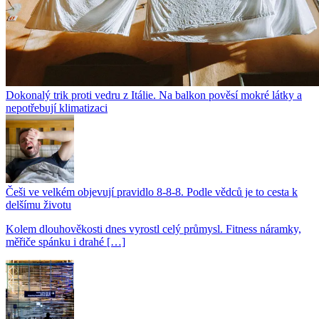
Dokonalý trik proti vedru z Itálie. Na balkon pověsí mokré látky a
nepotřebují klimatizaci
Češi ve velkém objevují pravidlo 8-8-8. Podle vědců je to cesta k
delšímu životu
Kolem dlouhověkosti dnes vyrostl celý průmysl. Fitness náramky,
měřiče spánku i drahé […]