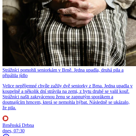
Strážníci pomohli seniorkám v Brně. Jedna upadla, druhá pila a
připálila jídlo
Velice nepříjemné chvíle zažily dvě seniorky z Brna. Jedna upadla v
koupelně a několik dní strávila na zemi, z bytu druhé se valil kouř.
Strážníci našli zakrvácenou ženu se zapnutým sporákem a
doutnajícím hrncem, která se nemohla hýbat. Následně se ukázalo,
že pila.
Brněnská Drbna
dnes, 07:30