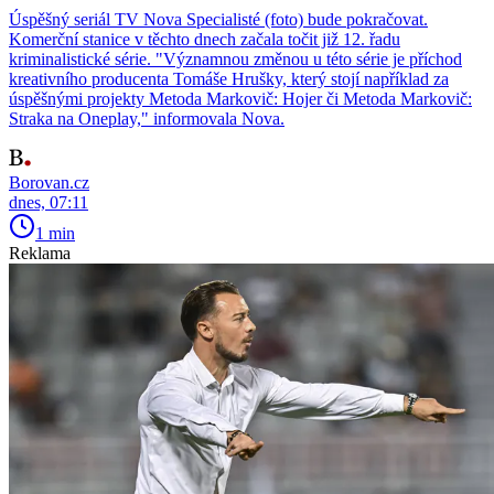
Úspěšný seriál TV Nova Specialisté (foto) bude pokračovat.
Komerční stanice v těchto dnech začala točit již 12. řadu
kriminalistické série. "Významnou změnou u této série je příchod
kreativního producenta Tomáše Hrušky, který stojí například za
úspěšnými projekty Metoda Markovič: Hojer či Metoda Markovič:
Straka na Oneplay," informovala Nova.
Borovan.cz
dnes, 07:11
1 min
Reklama