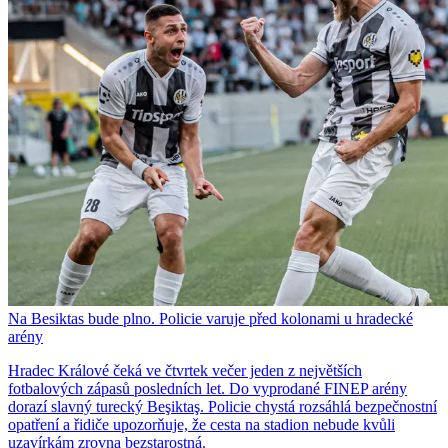
Na Besiktas bude plno. Policie varuje před kolonami u hradecké
arény
Hradec Králové čeká ve čtvrtek večer jeden z největších
fotbalových zápasů posledních let. Do vyprodané FINEP arény
dorazí slavný turecký Beşiktaş. Policie chystá rozsáhlá bezpečnostní
opatření a řidiče upozorňuje, že cesta na stadion nebude kvůli
uzavírkám zrovna bezstarostná.