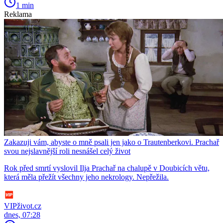
1 min
Reklama
Zakazuji vám, abyste o mně psali jen jako o Trautenberkovi. Prachař
svou nejslavnější roli nesnášel celý život
Rok před smrtí vyslovil Ilja Prachař na chalupě v Doubicích větu,
která měla přežít všechny jeho nekrology. Nepřežila.
VIPživot.cz
dnes, 07:28