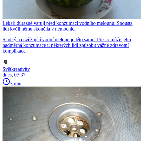
Lékaři důrazně varují před konzumací vodního melounu: Spousta
lidí kvůli němu skončila v nemocnici
Sladký a osvěžující vodní meloun je léto samo. Přesto může jeho
nadměrná konzumace u některých lidí způsobit vážné zdravotní
komplikace.
Světkreativity
dnes, 07:37
3 min