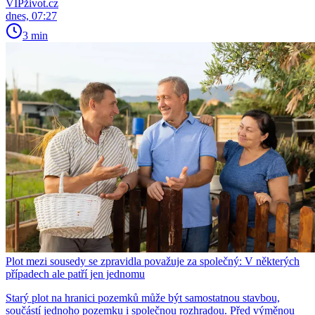
VIPživot.cz
dnes, 07:27
3 min
Plot mezi sousedy se zpravidla považuje za společný: V některých
případech ale patří jen jednomu
Starý plot na hranici pozemků může být samostatnou stavbou,
součástí jednoho pozemku i společnou rozhradou. Před výměnou