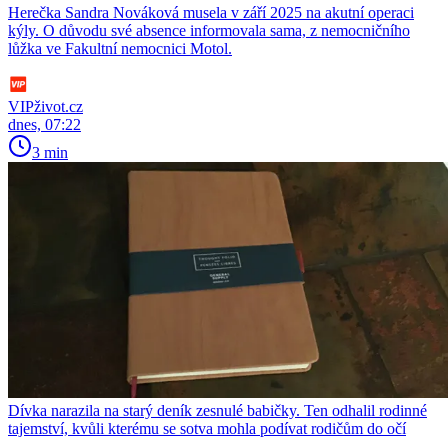
Herečka Sandra Nováková musela v září 2025 na akutní operaci
kýly. O důvodu své absence informovala sama, z nemocničního
lůžka ve Fakultní nemocnici Motol.
VIPživot.cz
dnes, 07:22
3 min
Dívka narazila na starý deník zesnulé babičky. Ten odhalil rodinné
tajemství, kvůli kterému se sotva mohla podívat rodičům do očí