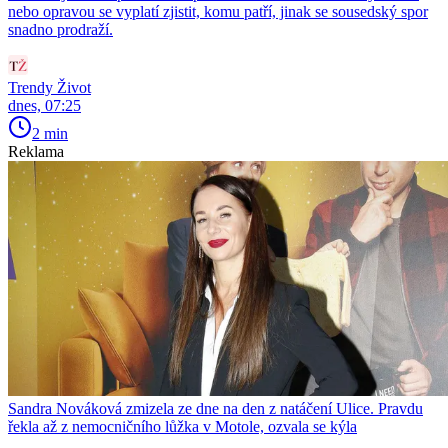
nebo opravou se vyplatí zjistit, komu patří, jinak se sousedský spor
snadno prodraží.
Trendy Život
dnes, 07:25
2 min
Reklama
Sandra Nováková zmizela ze dne na den z natáčení Ulice. Pravdu
řekla až z nemocničního lůžka v Motole, ozvala se kýla