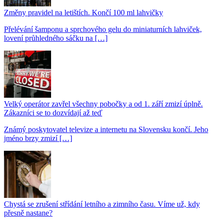
Změny pravidel na letištích. Končí 100 ml lahvičky
Přelévání šamponu a sprchového gelu do miniaturních lahviček,
lovení průhledného sáčku na […]
Velký operátor zavřel všechny pobočky a od 1. září zmizí úplně.
Zákazníci se to dozvídají až teď
Známý poskytovatel televize a internetu na Slovensku končí. Jeho
jméno brzy zmizí […]
Chystá se zrušení střídání letního a zimního času. Víme už, kdy
přesně nastane?