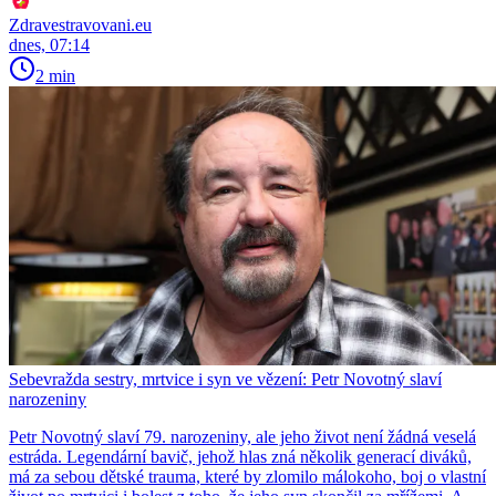
Zdravestravovani.eu
dnes, 07:14
2 min
Sebevražda sestry, mrtvice i syn ve vězení: Petr Novotný slaví
narozeniny
Petr Novotný slaví 79. narozeniny, ale jeho život není žádná veselá
estráda. Legendární bavič, jehož hlas zná několik generací diváků,
má za sebou dětské trauma, které by zlomilo málokoho, boj o vlastní