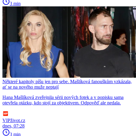
3 min
Některé kapitoly píšu jen pro sebe. Mašlíková fanouškům vzkázala,
ať se na nového muže neptají
Hana Mašlíková zveřejnila sérii nových fotek a v popisku sama
otevřela otázku, kdo stojí za objektivem. Odpověď ale nedala.
VIPživot.cz
dnes, 07:28
3 min