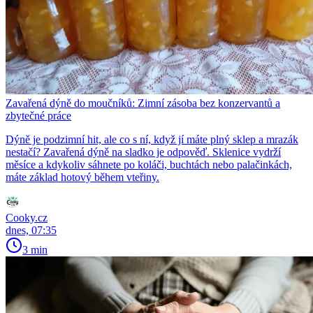
Zavařená dýně do moučníků: Zimní zásoba bez konzervantů a
zbytečné práce
Dýně je podzimní hit, ale co s ní, když jí máte plný sklep a mrazák
nestačí? Zavařená dýně na sladko je odpověď. Sklenice vydrží
měsíce a kdykoliv sáhnete po koláči, buchtách nebo palačinkách,
máte základ hotový během vteřiny.
Cooky.cz
dnes, 07:35
3 min