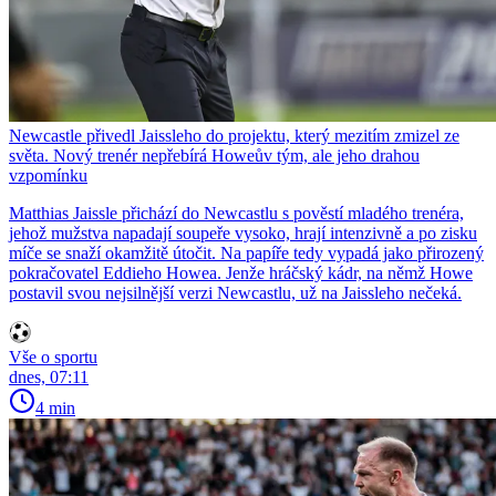
Newcastle přivedl Jaissleho do projektu, který mezitím zmizel ze
světa. Nový trenér nepřebírá Howeův tým, ale jeho drahou
vzpomínku
Matthias Jaissle přichází do Newcastlu s pověstí mladého trenéra,
jehož mužstva napadají soupeře vysoko, hrají intenzivně a po zisku
míče se snaží okamžitě útočit. Na papíře tedy vypadá jako přirozený
pokračovatel Eddieho Howea. Jenže hráčský kádr, na němž Howe
postavil svou nejsilnější verzi Newcastlu, už na Jaissleho nečeká.
Vše o sportu
dnes, 07:11
4 min