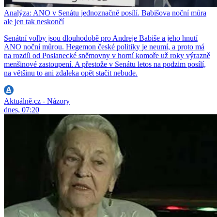
Analýza: ANO v Senátu jednoznačně posílí. Babišova noční můra
ale jen tak neskončí
Senátní volby jsou dlouhodobě pro Andreje Babiše a jeho hnutí
ANO noční můrou. Hegemon české politiky je neumí, a proto má
na rozdíl od Poslanecké sněmovny v horní komoře už roky výrazně
menšinové zastoupení. A přestože v Senátu letos na podzim posílí,
na většinu to ani zdaleka opět stačit nebude.
Aktuálně.cz - Názory
dnes, 07:20