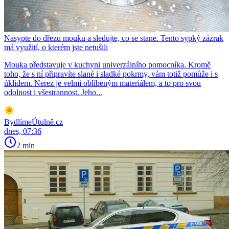
Nasypte do dřezu mouku a sledujte, co se stane. Tento sypký zázrak
má využití, o kterém jste netušili
Mouka představuje v kuchyni univerzálního pomocníka. Kromě
toho, že s ní připravíte slané i sladké pokrmy, vám totiž pomůže i s
úklidem. Nerez je velmi oblíbeným materiálem, a to pro svou
odolnost i všestrannost. Jeho...
BydlímeÚtulně.cz
dnes, 07:36
2 min