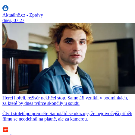
Aktuálně.cz - Zprávy
dnes, 07:27
Herci hořeli, režisér nekřičel stop. Samotáři vznikli v podmínkách,
za které by dnes tvůrce skončily u soudu
Čtvrt století po premiéře Samotářů se ukazuje, že nejdivočejší příběh
filmu se neodehrál na plátně, ale za kamerou.