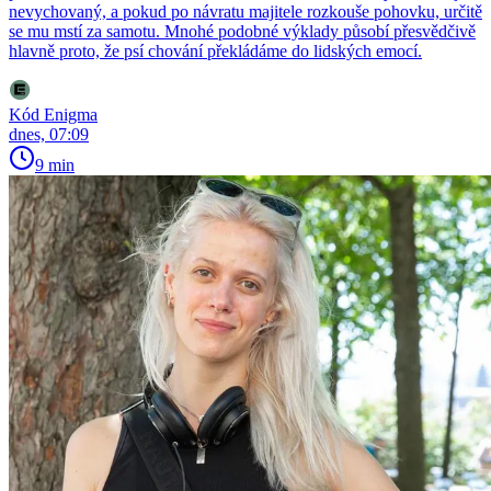
nevychovaný, a pokud po návratu majitele rozkouše pohovku, určitě
se mu mstí za samotu. Mnohé podobné výklady působí přesvědčivě
hlavně proto, že psí chování překládáme do lidských emocí.
Kód Enigma
dnes, 07:09
9 min