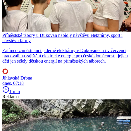
Příměstské tábory u Dukovan nabídly návštěvu elektrárny, sport i
návštěvu farmy
Zatímco zaměstnanci jaderné elektrárny v Dukovanech i v červenci
pracovali na zajištění elektrické energie pro české domácnosti, jejich
děti jen sršely dětskou energií na příměstských táborech.
Jihlavská Drbna
dnes, 07:18
1 min
Reklama