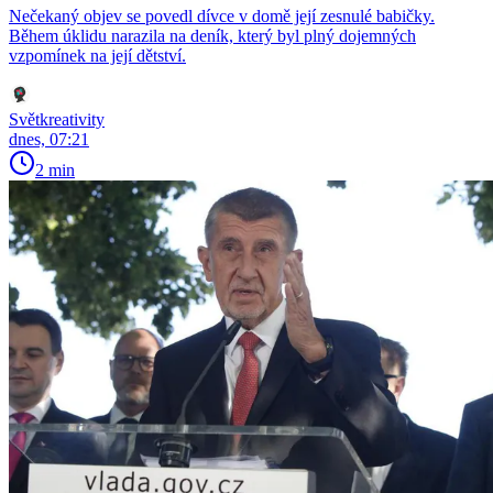
Nečekaný objev se povedl dívce v domě její zesnulé babičky.
Během úklidu narazila na deník, který byl plný dojemných
vzpomínek na její dětství.
Světkreativity
dnes, 07:21
2 min