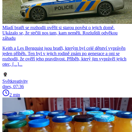
Mladí bratři se rozhodli ověřit si starou pověst o jejich domě.
Ukázalo se, že strčili nos tam, kam neměli. Rozluštili odvěkou
záhadu
Keith a Les Bergquist jsou bratři, kterým byl celé dětství vyprávěn
jeden příběh. Ten byl v jejich rodině znám po generace a oni se
rozhodli, že ověří jeho pravdivost. Příběh, který jim vyprávěl jejich
otec, [...]...
Světkreativity
dnes, 07:36
2 min