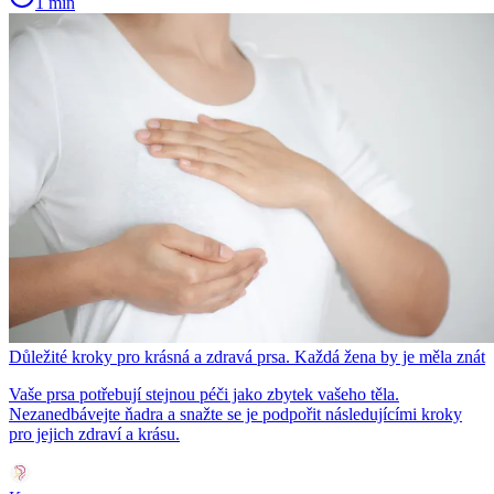
1 min
Důležité kroky pro krásná a zdravá prsa. Každá žena by je měla znát
Vaše prsa potřebují stejnou péči jako zbytek vašeho těla.
Nezanedbávejte ňadra a snažte se je podpořit následujícími kroky
pro jejich zdraví a krásu.