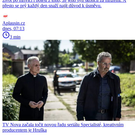
život po mrtvici i bolest z toho, že jeho syn skončil za mřížemi. A
přesto se prý každý den snaží najít důvod k úsměvu.
Aplausin.cz
dnes, 07:13
3 min
TV Nova začala točit novou řadu seriálu Specialisté, kreativním
producentem je Hruška