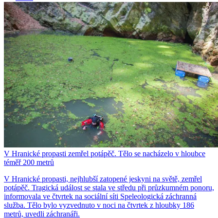
V Hranické propasti zemřel potápěč. Tělo se nacházelo v hloubce
téměř 200 metrů
V Hranické propasti, nejhlubší zatopené jeskyni na světě, zemřel
potápěč. Tragická událost se stala ve středu při průzkumném ponoru,
informovala ve čtvrtek na sociální síti Speleologická záchranná
služba. Tělo bylo vyzvednuto v noci na čtvrtek z hloubky 186
metrů, uvedli záchranáři.