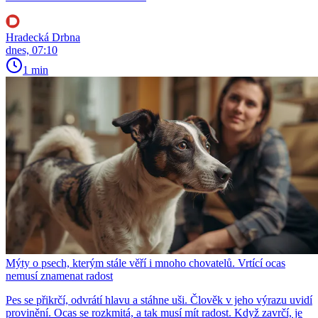
Hradecká Drbna
dnes, 07:10
1 min
Mýty o psech, kterým stále věří i mnoho chovatelů. Vrtící ocas
nemusí znamenat radost
Pes se přikrčí, odvrátí hlavu a stáhne uši. Člověk v jeho výrazu uvidí
provinění. Ocas se rozkmitá, a tak musí mít radost. Když zavrčí, je