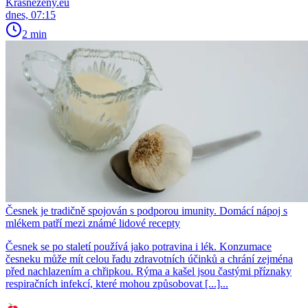
Krasnezeny.eu
dnes, 07:15
2 min
Česnek je tradičně spojován s podporou imunity. Domácí nápoj s
mlékem patří mezi známé lidové recepty
Česnek se po staletí používá jako potravina i lék. Konzumace
česneku může mít celou řadu zdravotních účinků a chrání zejména
před nachlazením a chřipkou. Rýma a kašel jsou častými příznaky
respiračních infekcí, které mohou způsobovat [...]...