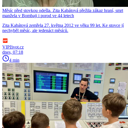
Měsíc před stovkou odešla. Zita Kabátová přežila zákaz hraní, smrt
manžela v Bombaji i porod ve 44 letech
Zita Kabátová zemřela 27. května 2012 ve věku 99 let. Ke stovce jí
nechyběl měsíc, ale jedenáct měsíců.
VIPživot.cz
dnes, 07:18
4 min