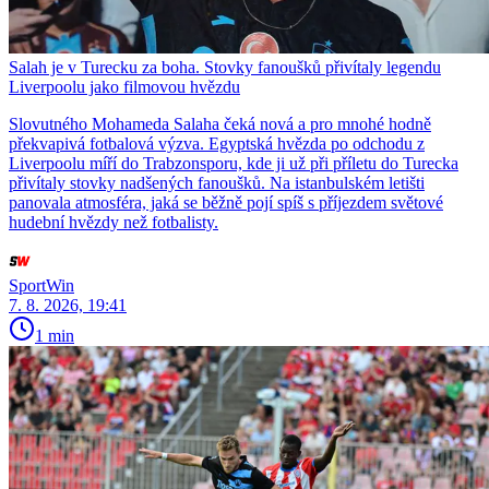
Salah je v Turecku za boha. Stovky fanoušků přivítaly legendu
Liverpoolu jako filmovou hvězdu
Slovutného Mohameda Salaha čeká nová a pro mnohé hodně
překvapivá fotbalová výzva. Egyptská hvězda po odchodu z
Liverpoolu míří do Trabzonsporu, kde ji už při příletu do Turecka
přivítaly stovky nadšených fanoušků. Na istanbulském letišti
panovala atmosféra, jaká se běžně pojí spíš s příjezdem světové
hudební hvězdy než fotbalisty.
SportWin
7. 8. 2026, 19:41
1 min