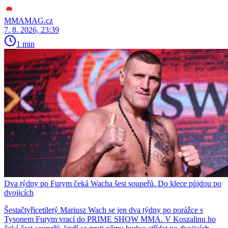
MMAMAG.cz
7. 8. 2026, 23:39
1 min
Dva týdny po Furym čeká Wacha šest soupeřů. Do klece půjdou po
dvojicích
Šestačtyřicetiletý Mariusz Wach se jen dva týdny po porážce s
Tysonem Furym vrací do PRIME SHOW MMA. V Koszalinu ho