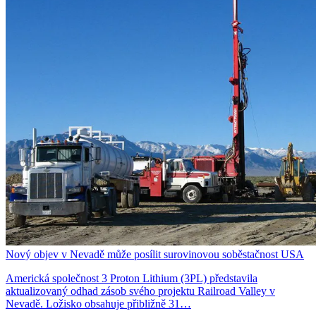
Nový objev v Nevadě může posílit surovinovou soběstačnost USA
Americká společnost 3 Proton Lithium (3PL) představila
aktualizovaný odhad zásob svého projektu Railroad Valley v
Nevadě. Ložisko obsahuje přibližně 31…