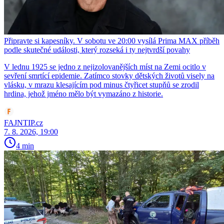
Připravte si kapesníky. V sobotu ve 20:00 vysílá Prima MAX příběh
podle skutečné události, který rozseká i ty nejtvrdší povahy
V lednu 1925 se jedno z nejizolovanějších míst na Zemi ocitlo v
sevření smrtící epidemie. Zatímco stovky dětských životů visely na
vlásku, v mrazu klesajícím pod minus čtyřicet stupňů se zrodil
hrdina, jehož jméno mělo být vymazáno z historie.
FAJNTIP.cz
7. 8. 2026, 19:00
4 min