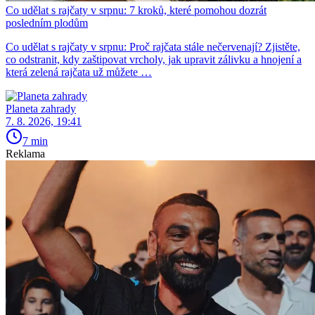
Co udělat s rajčaty v srpnu: 7 kroků, které pomohou dozrát
posledním plodům
Co udělat s rajčaty v srpnu: Proč rajčata stále nečervenají? Zjistěte,
co odstranit, kdy zaštipovat vrcholy, jak upravit zálivku a hnojení a
která zelená rajčata už můžete …
Planeta zahrady
7. 8. 2026, 19:41
7 min
Reklama