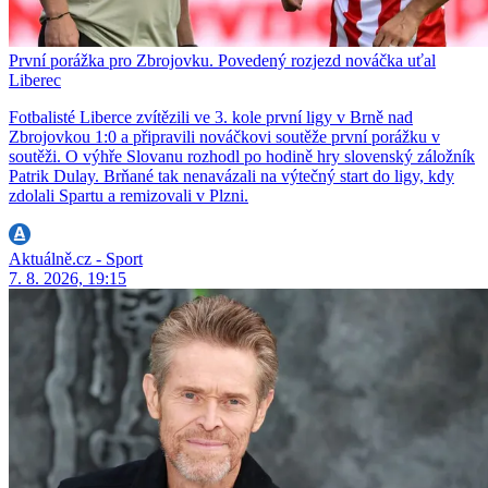
První porážka pro Zbrojovku. Povedený rozjezd nováčka uťal
Liberec
Fotbalisté Liberce zvítězili ve 3. kole první ligy v Brně nad
Zbrojovkou 1:0 a připravili nováčkovi soutěže první porážku v
soutěži. O výhře Slovanu rozhodl po hodině hry slovenský záložník
Patrik Dulay. Brňané tak nenavázali na výtečný start do ligy, kdy
zdolali Spartu a remizovali v Plzni.
Aktuálně.cz - Sport
7. 8. 2026, 19:15