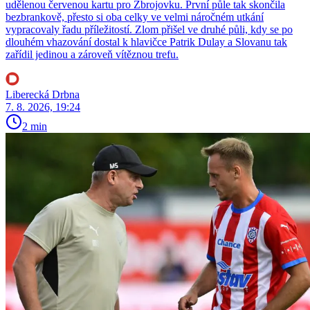
udělenou červenou kartu pro Zbrojovku. První půle tak skončila
bezbrankově, přesto si oba celky ve velmi náročném utkání
vypracovaly řadu příležitostí. Zlom přišel ve druhé půli, kdy se po
dlouhém vhazování dostal k hlavičce Patrik Dulay a Slovanu tak
zařídil jedinou a zároveň vítěznou trefu.
Liberecká Drbna
7. 8. 2026, 19:24
2 min