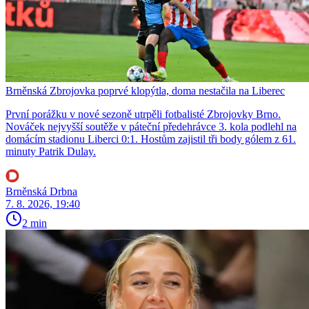
Brněnská Zbrojovka poprvé klopýtla, doma nestačila na Liberec
První porážku v nové sezoně utrpěli fotbalisté Zbrojovky Brno.
Nováček nejvyšší soutěže v páteční předehrávce 3. kola podlehl na
domácím stadionu Liberci 0:1. Hostům zajistil tři body gólem z 61.
minuty Patrik Dulay.
Brněnská Drbna
7. 8. 2026, 19:40
2 min