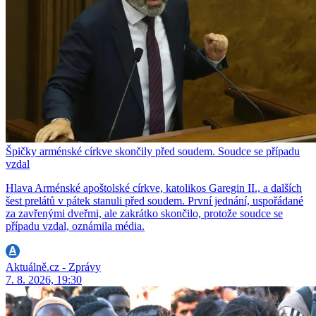
Špičky arménské církve skončily před soudem. Soudce se případu
vzdal
Hlava Arménské apoštolské církve, katolikos Garegin II., a dalších
šest prelátů v pátek stanuli před soudem. První jednání, uspořádané
za zavřenými dveřmi, ale zakrátko skončilo, protože soudce se
případu vzdal, oznámila média.
Aktuálně.cz - Zprávy
7. 8. 2026, 19:30