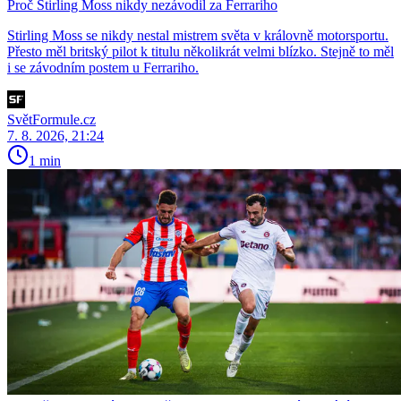
Proč Stirling Moss nikdy nezávodil za Ferrariho
Stirling Moss se nikdy nestal mistrem světa v královně motorsportu.
Přesto měl britský pilot k titulu několikrát velmi blízko. Stejně to měl
i se závodním postem u Ferrariho.
SvětFormule.cz
7. 8. 2026, 21:24
1 min