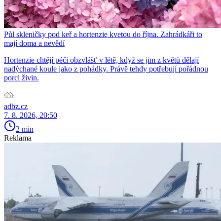
Půl skleničky pod keř a hortenzie kvetou do října. Zahrádkáři to
mají doma a nevědí
Hortenzie chtějí péči obzvlášť v létě, když se jim z květů dělají
nadýchané koule jako z pohádky. Právě tehdy potřebují pořádnou
porci živin.
adbz.cz
7. 8. 2026, 20:50
2 min
Reklama