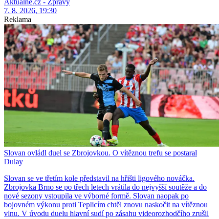
Aktuálně.cz - Zprávy
7. 8. 2026, 19:30
Reklama
Slovan ovládl duel se Zbrojovkou. O vítěznou trefu se postaral
Dulay
Slovan se ve třetím kole představil na hřišti ligového nováčka.
Zbrojovka Brno se po třech letech vrátila do nejvyšší soutěže a do
nové sezony vstoupila ve výborné formě. Slovan naopak po
bojovném výkonu proti Teplicím chtěl znovu naskočit na vítěznou
vlnu. V úvodu duelu hlavní sudí po zásahu videorozhodčího zrušil