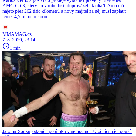
Karlos Vémola poslal do prodeje výrazně upravený Mercedes-
AMG G 63, který ho v minulosti doprovázel i k oltáři. Auto má
najeto přes 262 tisíc kilometrů a nový majitel za něj musí zaplatit
téměř 4,5 milionu korun.
MMAMAG.cz
7. 8. 2026, 23:14
1 min
Jaromír Soukup skončil po útoku v nemocnici. Útočníci měli použít