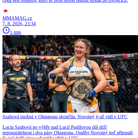
čeká šest soupeřů, kteří se proti němu budou střídat po dvojicích.
MMAMAG.cz
7. 8. 2026, 23:34
1 min
Szabová možná v Oktagonu skončila. Novotný ji už vidí v UFC
Lucia Szabová po výhře nad Lucií Pudilovou dál drží
neporazitelnost i dva pásy Oktagonu. Ondřej Novotný teď připustil,