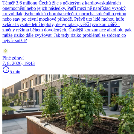
Téměř 3,6 milionu Čechů žije s některým z kardiovaskulárních
onemocnění nebo jejich následky. Patří mezi ně například vysoký
krevní tlak, ischemická choroba srdeční, porucha srdečního rytmu
nebo stav po cévní mozkové příhodě. Právě tito lidé mohou hůře
zvládat vysoké letní teploty, dehydrataci, větší fyzickou zátěž i
změny režimu během dovolených. Častější konzumace alkoholu pak
může riziko dále zvyšovat. Jak tedy riziko problémů se srdcem co
nejvíc snížit?
Plné zdraví
7. 8. 2026, 19:43
5 min