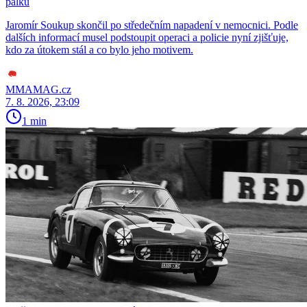
pálku
Jaromír Soukup skončil po středečním napadení v nemocnici. Podle
dalších informací musel podstoupit operaci a policie nyní zjišťuje,
kdo za útokem stál a co bylo jeho motivem.
MMAMAG.cz
7. 8. 2026, 23:09
1 min