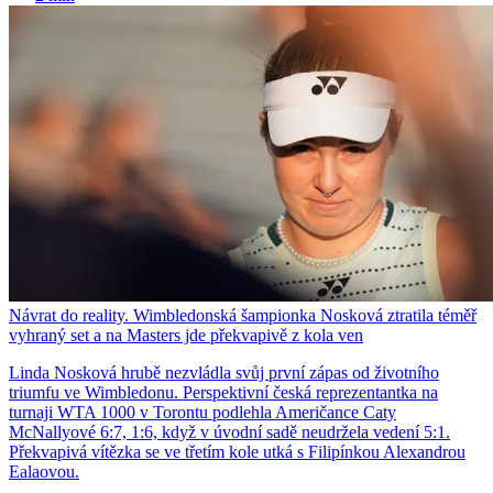
Návrat do reality. Wimbledonská šampionka Nosková ztratila téměř
vyhraný set a na Masters jde překvapivě z kola ven
Linda Nosková hrubě nezvládla svůj první zápas od životního
triumfu ve Wimbledonu. Perspektivní česká reprezentantka na
turnaji WTA 1000 v Torontu podlehla Američance Caty
McNallyové 6:7, 1:6, když v úvodní sadě neudržela vedení 5:1.
Překvapivá vítězka se ve třetím kole utká s Filipínkou Alexandrou
Ealaovou.