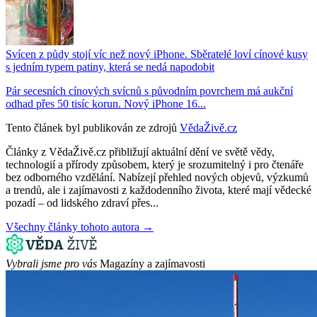
Svícen z půdy stojí víc než nový iPhone. Sběratelé loví cínové kusy
s jedním typem patiny, která se nedá napodobit
Pár secesních cínových svícnů s původním povrchem má aukční
odhad přes 50 tisíc korun. Nový iPhone 16...
Tento článek byl publikován ze zdrojů
VědaŽivě.cz
Články z VědaŽivě.cz přibližují aktuální dění ve světě vědy,
technologií a přírody způsobem, který je srozumitelný i pro čtenáře
bez odborného vzdělání. Nabízejí přehled nových objevů, výzkumů
a trendů, ale i zajímavosti z každodenního života, které mají vědecké
pozadí – od lidského zdraví přes...
Všechny články tohoto autora →
Vybrali jsme pro vás
Magazíny a zajímavosti