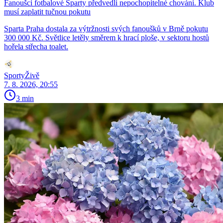
Fanoušci fotbalové Sparty předvedli nepochopitelné chování. Klub
musí zaplatit tučnou pokutu
Sparta Praha dostala za výtržnosti svých fanoušků v Brně pokutu
300 000 Kč. Světlice letěly směrem k hrací ploše, v sektoru hostů
hořela střecha toalet.
SportyŽivě
7. 8. 2026, 20:55
3 min