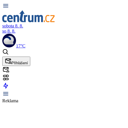
sobota 8. 8.
so 8. 8.
17°C
Přihlášení
Reklama