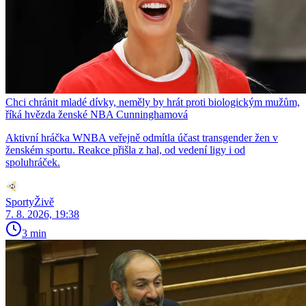
Chci chránit mladé dívky, neměly by hrát proti biologickým mužům,
říká hvězda ženské NBA Cunninghamová
Aktivní hráčka WNBA veřejně odmítla účast transgender žen v
ženském sportu. Reakce přišla z hal, od vedení ligy i od
spoluhráček.
SportyŽivě
7. 8. 2026, 19:38
3 min