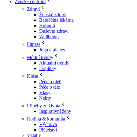
Ženské centrum
Zdraví
Ženské zdraví
Babiččina lékárna
Hubnutí
Duševní zdraví
Wellbeing
Fitness
Jóga a pilates
Módní trendy
Aktuální trendy
Doplňky
Krása
Péče o pleť
Péče o tělo
Vlasy
Nehty
Příběhy ze života
Inspirativní ženy
Rodina & komunita
Výchova
Přátelství
Vztahy