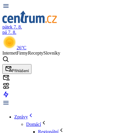
pátek 7. 8.
pá 7. 8.
26°C
Internet
Firmy
Recepty
Slovníky
Přihlášení
Zprávy
Domácí
Regionální