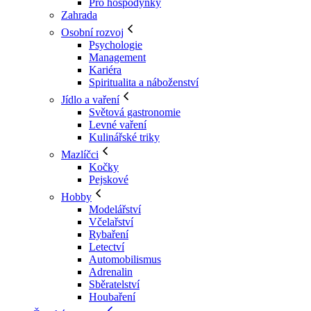
Pro hospodyňky
Zahrada
Osobní rozvoj
Psychologie
Management
Kariéra
Spiritualita a náboženství
Jídlo a vaření
Světová gastronomie
Levné vaření
Kulinářské triky
Mazlíčci
Kočky
Pejskové
Hobby
Modelářství
Včelařství
Rybaření
Letectví
Automobilismus
Adrenalin
Sběratelství
Houbaření