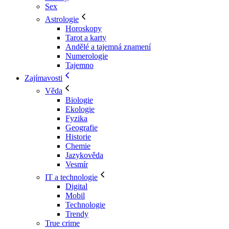
Sex
Astrologie
Horoskopy
Tarot a karty
Andělé a tajemná znamení
Numerologie
Tajemno
Zajímavosti
Věda
Biologie
Ekologie
Fyzika
Geografie
Historie
Chemie
Jazykověda
Vesmír
IT a technologie
Digital
Mobil
Technologie
Trendy
True crime