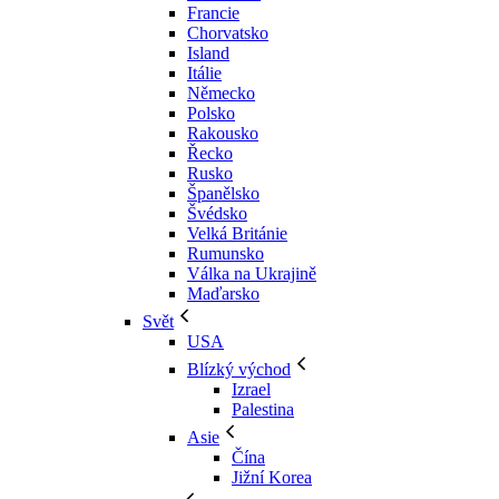
Francie
Chorvatsko
Island
Itálie
Německo
Polsko
Rakousko
Řecko
Rusko
Španělsko
Švédsko
Velká Británie
Rumunsko
Válka na Ukrajině
Maďarsko
Svět
USA
Blízký východ
Izrael
Palestina
Asie
Čína
Jižní Korea