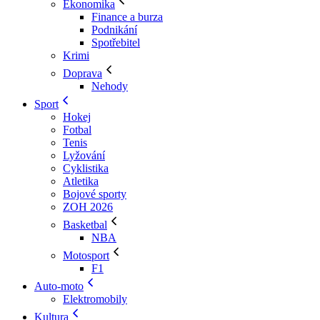
Ekonomika
Finance a burza
Podnikání
Spotřebitel
Krimi
Doprava
Nehody
Sport
Hokej
Fotbal
Tenis
Lyžování
Cyklistika
Atletika
Bojové sporty
ZOH 2026
Basketbal
NBA
Motosport
F1
Auto-moto
Elektromobily
Kultura