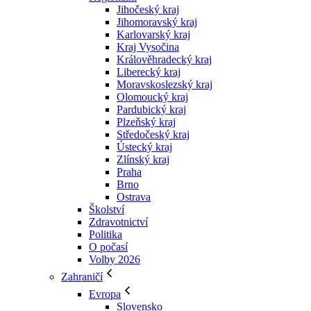
Jihočeský kraj
Jihomoravský kraj
Karlovarský kraj
Kraj Vysočina
Králověhradecký kraj
Liberecký kraj
Moravskoslezský kraj
Olomoucký kraj
Pardubický kraj
Plzeňský kraj
Středočeský kraj
Ústecký kraj
Zlínský kraj
Praha
Brno
Ostrava
Školství
Zdravotnictví
Politika
O počasí
Volby 2026
Zahraničí
Evropa
Slovensko