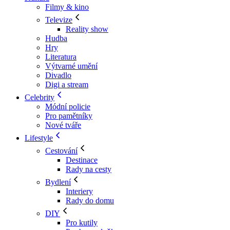
Filmy & kino
Televize
Reality show
Hudba
Hry
Literatura
Výtvarné umění
Divadlo
Digi a stream
Celebrity
Módní policie
Pro pamětníky
Nové tváře
Lifestyle
Cestování
Destinace
Rady na cesty
Bydlení
Interiery
Rady do domu
DIY
Pro kutily