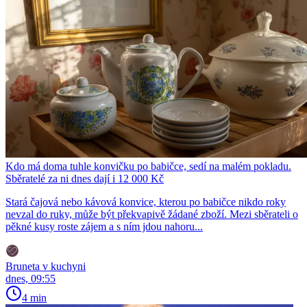
Kdo má doma tuhle konvičku po babičce, sedí na malém pokladu.
Sběratelé za ni dnes dají i 12 000 Kč
Stará čajová nebo kávová konvice, kterou po babičce nikdo roky
nevzal do ruky, může být překvapivě žádané zboží. Mezi sběrateli o
pěkné kusy roste zájem a s ním jdou nahoru...
Bruneta v kuchyni
dnes, 09:55
4 min