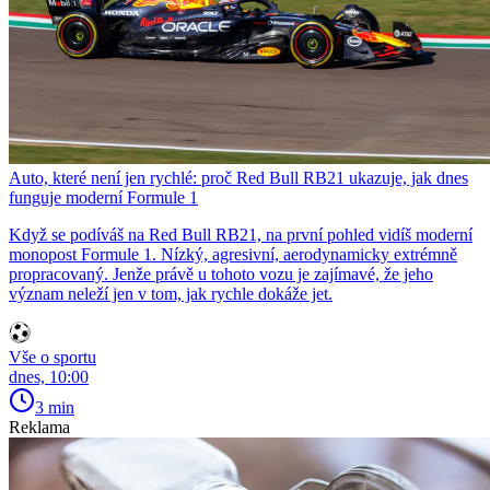
Auto, které není jen rychlé: proč Red Bull RB21 ukazuje, jak dnes
funguje moderní Formule 1
Když se podíváš na Red Bull RB21, na první pohled vidíš moderní
monopost Formule 1. Nízký, agresivní, aerodynamicky extrémně
propracovaný. Jenže právě u tohoto vozu je zajímavé, že jeho
význam neleží jen v tom, jak rychle dokáže jet.
Vše o sportu
dnes, 10:00
3 min
Reklama