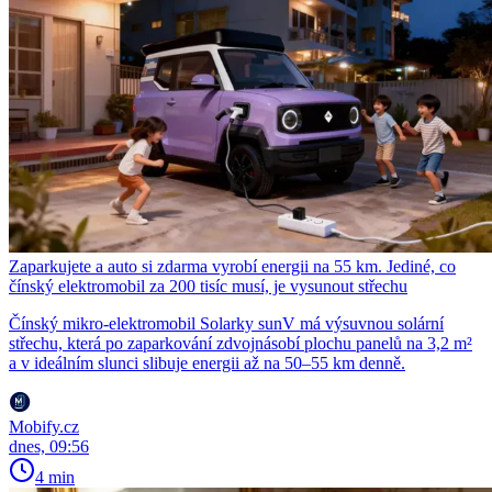
Zaparkujete a auto si zdarma vyrobí energii na 55 km. Jediné, co
čínský elektromobil za 200 tisíc musí, je vysunout střechu
Čínský mikro-elektromobil Solarky sunV má výsuvnou solární
střechu, která po zaparkování zdvojnásobí plochu panelů na 3,2 m²
a v ideálním slunci slibuje energii až na 50–55 km denně.
Mobify.cz
dnes, 09:56
4 min