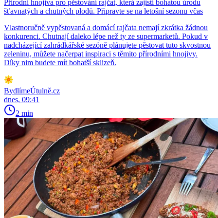
Přírodní hnojiva pro pěstování rajčat, která zajistí bohatou úrodu
šťavnatých a chutných plodů. Připravte se na letošní sezonu včas
Vlastnoručně vypěstovaná a domácí rajčata nemají zkrátka žádnou
konkurenci. Chutnají daleko lépe než ty ze supermarketů. Pokud v
nadcházející zahrádkářské sezóně plánujete pěstovat tuto skvostnou
zeleninu, můžete načerpat inspiraci s těmito přírodními hnojivy.
Díky nim budete mít bohatší sklizeň.
BydlímeÚtulně.cz
dnes, 09:41
2 min