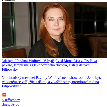
Jak bydlí Pavlína Wolfová: V bytě jí visí Mona Lisa z Císařova
pekaře, lampu má z Osvobozeného divadla, lustr jí daroval
Filipovský
Vinohradský mezonet Pavlíny Wolfové není showroom. Je to byt,
ve kterém se vaří, žije s dětmi, a z každé stěny promlouvá rodina
Filipovských.
VIPživot.cz
dnes, 09:50