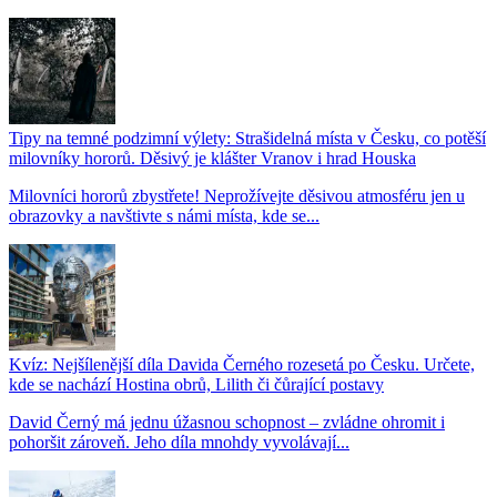
Tipy na temné podzimní výlety: Strašidelná místa v Česku, co potěší
milovníky hororů. Děsivý je klášter Vranov i hrad Houska
Milovníci hororů zbystřete! Neprožívejte děsivou atmosféru jen u
obrazovky a navštivte s námi místa, kde se...
Kvíz: Nejšílenější díla Davida Černého rozesetá po Česku. Určete,
kde se nachází Hostina obrů, Lilith či čůrající postavy
David Černý má jednu úžasnou schopnost – zvládne ohromit i
pohoršit zároveň. Jeho díla mnohdy vyvolávají...