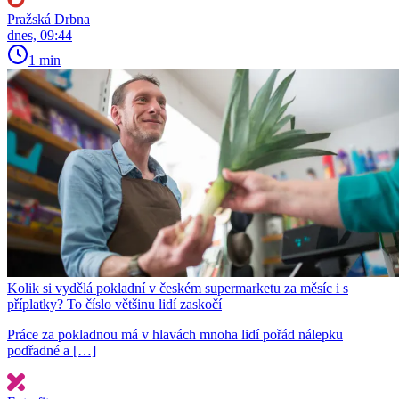
Pražská Drbna
dnes, 09:44
1 min
Kolik si vydělá pokladní v českém supermarketu za měsíc i s
příplatky? To číslo většinu lidí zaskočí
Práce za pokladnou má v hlavách mnoha lidí pořád nálepku
podřadné a […]