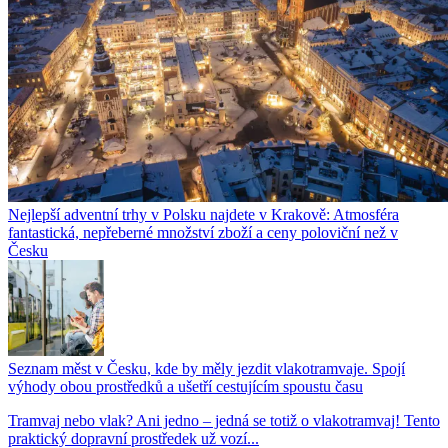
Nejlepší adventní trhy v Polsku najdete v Krakově: Atmosféra
fantastická, nepřeberné množství zboží a ceny poloviční než v
Česku
Seznam měst v Česku, kde by měly jezdit vlakotramvaje. Spojí
výhody obou prostředků a ušetří cestujícím spoustu času
Tramvaj nebo vlak? Ani jedno – jedná se totiž o vlakotramvaj! Tento
praktický dopravní prostředek už vozí...