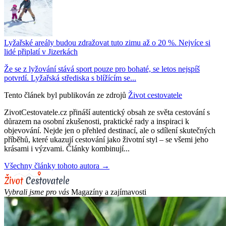
Lyžařské areály budou zdražovat tuto zimu až o 20 %. Nejvíce si
lidé připlatí v Jizerkách
Že se z lyžování stává sport pouze pro bohaté, se letos nejspíš
potvrdí. Lyžařská střediska s blížícím se...
Tento článek byl publikován ze zdrojů
Život cestovatele
ZivotCestovatele.cz přináší autentický obsah ze světa cestování s
důrazem na osobní zkušenosti, praktické rady a inspiraci k
objevování. Nejde jen o přehled destinací, ale o sdílení skutečných
příběhů, které ukazují cestování jako životní styl – se všemi jeho
krásami i výzvami. Články kombinují...
Všechny články tohoto autora →
Vybrali jsme pro vás
Magazíny a zajímavosti