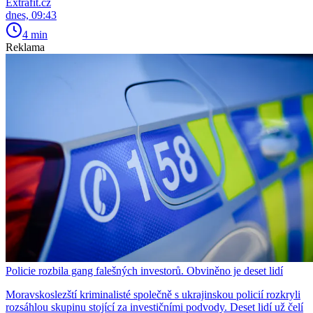
Extrafit.cz
dnes, 09:43
4 min
Reklama
Policie rozbila gang falešných investorů. Obviněno je deset lidí
Moravskoslezští kriminalisté společně s ukrajinskou policií rozkryli
rozsáhlou skupinu stojící za investičními podvody. Deset lidí už čelí