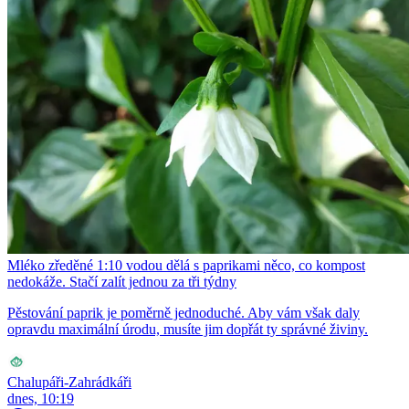
Mléko zředěné 1:10 vodou dělá s paprikami něco, co kompost
nedokáže. Stačí zalít jednou za tři týdny
Pěstování paprik je poměrně jednoduché. Aby vám však daly
opravdu maximální úrodu, musíte jim dopřát ty správné živiny.
Chalupáři-Zahrádkáři
dnes, 10:19