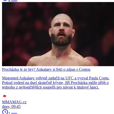
Procházka je ze hry? Ankalaev si řekl o zápas s Costou
Magomed Ankalaev veřejně zatlačil na UFC a vyzval Paula Costu.
Pokud vedení na duel skutečně kývne, Jiří Procházka může přijít o
jednoho z nejlogičtějších soupeřů pro návrat k titulové šanci.
MMAMAG.cz
dnes, 09:45
1 min