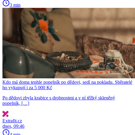
3 min
Kdo má doma tenhle popelník po dědovi, sedí na pokladu. Sběratelé
ho vykupují i za 5 000 Kč
Po dědovi zbyla krabice s drobnostmi a v ní těžký skleněný
popelník, […]
Extrafit.cz
dnes, 09:46
4 min