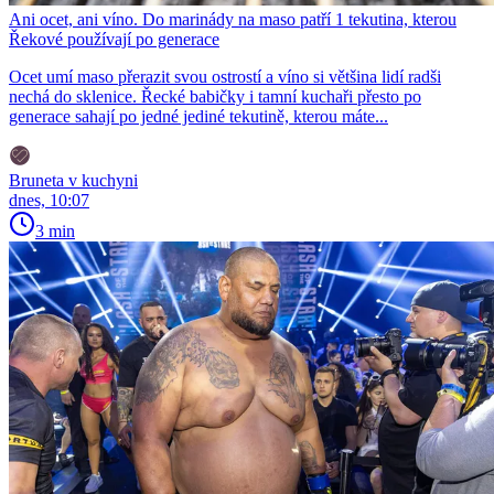
Ani ocet, ani víno. Do marinády na maso patří 1 tekutina, kterou
Řekové používají po generace
Ocet umí maso přerazit svou ostrostí a víno si většina lidí radši
nechá do sklenice. Řecké babičky i tamní kuchaři přesto po
generace sahají po jedné jediné tekutině, kterou máte...
Bruneta v kuchyni
dnes, 10:07
3 min