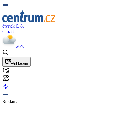
čtvrtek 6. 8.
čt 6. 8.
26°C
Přihlášení
Reklama