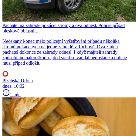
Pachatel na zahradě pokácel stromy a dva odnesl. Policie případ
bleskově objasnila
Nečekaný konec mělo policejní vyšetřování případu několika
stromů pokácených na jedné zahradě v Tachově. Dva z nich
pachatel dokonce ze zahrady odnesl. I když majiteli zahrady
způsobil nemalou škodu, před soud se vandal nedostane a policie
musí případ odložit.
Plzeňská Drbna
dnes, 10:02
1 min