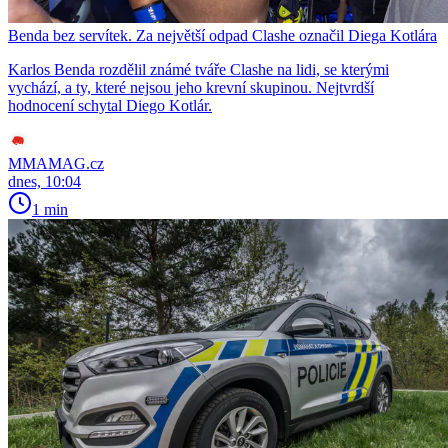
Benda bez servítek. Za největší odpad Clashe označil Diega Kotlára
Karlos Benda rozdělil známé tváře Clashe na lidi, se kterými
vychází, a ty, které nejsou jeho krevní skupinou. Nejtvrdší
hodnocení schytal Diego Kotlár.
MMAMAG.cz
dnes, 10:04
1 min