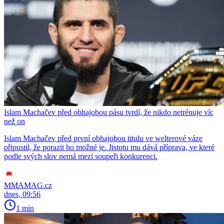
Islam Machačev před obhajobou pásu tvrdí, že nikdo netrénuje víc
než on
Islam Machačev před první obhajobou titulu ve welterové váze
připustil, že porazit ho možné je. Jistotu mu dává příprava, ve které
podle svých slov nemá mezi soupeři konkurenci.
MMAMAG.cz
dnes, 09:56
1 min