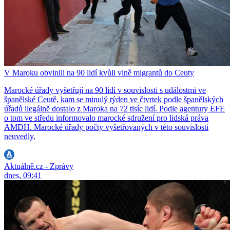
V Maroku obvinili na 90 lidí kvůli vlně migrantů do Ceuty
Marocké úřady vyšetřují na 90 lidí v souvislosti s událostmi ve
španělské Ceutě, kam se minulý týden ve čtvrtek podle španělských
úřadů ilegálně dostalo z Maroka na 72 tisíc lidí. Podle agentury EFE
o tom ve středu informovalo marocké sdružení pro lidská práva
AMDH. Marocké úřady počty vyšetřovaných v této souvislosti
neuvedly.
Aktuálně.cz - Zprávy
dnes, 09:41