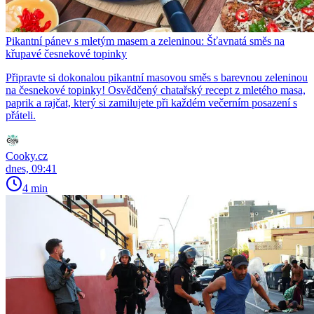
Pikantní pánev s mletým masem a zeleninou: Šťavnatá směs na
křupavé česnekové topinky
Připravte si dokonalou pikantní masovou směs s barevnou zeleninou
na česnekové topinky! Osvědčený chatařský recept z mletého masa,
paprik a rajčat, který si zamilujete při každém večerním posazení s
přáteli.
Cooky.cz
dnes, 09:41
4 min