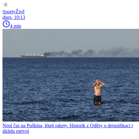
SportyŽivě
dnes, 10:13
4 min
Není čas na Puškina, létají rakety. Historik z Oděsy o derusifikaci i
úklidu mrtvol