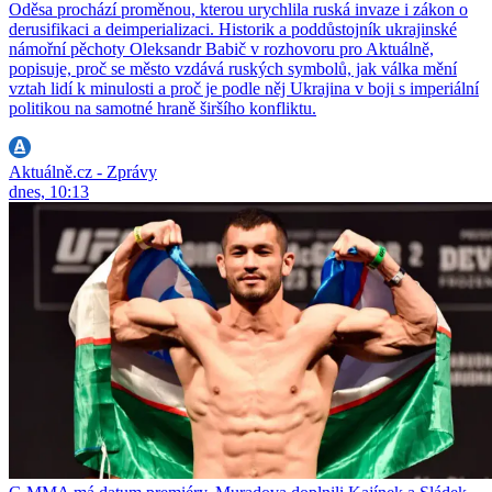
Oděsa prochází proměnou, kterou urychlila ruská invaze i zákon o
derusifikaci a deimperializaci. Historik a poddůstojník ukrajinské
námořní pěchoty Oleksandr Babič v rozhovoru pro Aktuálně,
popisuje, proč se město vzdává ruských symbolů, jak válka mění
vztah lidí k minulosti a proč je podle něj Ukrajina v boji s imperiální
politikou na samotné hraně širšího konfliktu.
Aktuálně.cz - Zprávy
dnes, 10:13