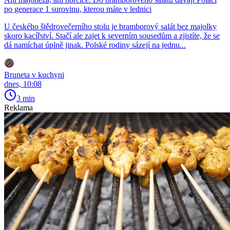
po generace 1 surovinu, kterou máte v lednici
U českého štědrovečerního stolu je bramborový salát bez majolky
skoro kacířství. Stačí ale zajet k severním sousedům a zjistíte, že se
dá namíchat úplně jinak. Polské rodiny sázejí na jednu...
Bruneta v kuchyni
dnes, 10:08
3 min
Reklama