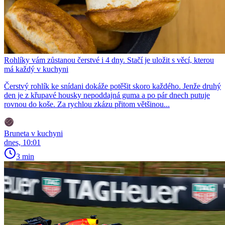
Rohlíky vám zůstanou čerstvé i 4 dny. Stačí je uložit s věcí, kterou
má každý v kuchyni
Čerstvý rohlík ke snídani dokáže potěšit skoro každého. Jenže druhý
den je z křupavé housky nepoddajná guma a po pár dnech putuje
rovnou do koše. Za rychlou zkázu přitom většinou...
Bruneta v kuchyni
dnes, 10:01
3 min