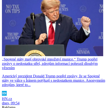
„Spojené státy mají obrovské množství munice.“ Trump popřel
zprávy o nedostatku střel, zdrojům informací pohrozil dlouhým
vězením
Americký prezident Donald Trump popřel zprávy, že se Spojené
státy ve válce s Íránem potýkají s nedostatkem munice. Anonymním
zdrojům, které to...
HN.cz
dnes, 09:54
Reklama