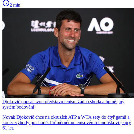
2 min
Djokovič popsal svou představu tenisu: žádná shoda a úplně jiný
systém bodování
Novak Djokovič chce na okruzích ATP a WTA sety do čtyř gamů a
konec výhody po shodě. Průměrnému tenisovému fanouškovi je prý
61 let.