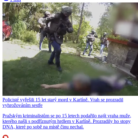
Policisté vyřešili 15 let starý mord v Karlíně. Vrah se prozradil
vyhrožováním sestře
Pražským kriminalistům se po 15 letech podařilo najít vraha muže,
kterého našli s podříznutým hrdlem v Karlíně. Prozradily ho stopy
DNA, které po sobě na místě činu nechal.