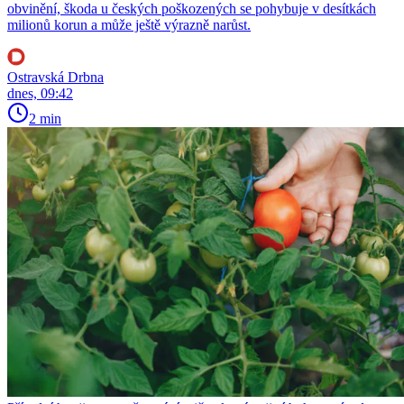
obvinění, škoda u českých poškozených se pohybuje v desítkách
milionů korun a může ještě výrazně narůst.
Ostravská Drbna
dnes, 09:42
2 min