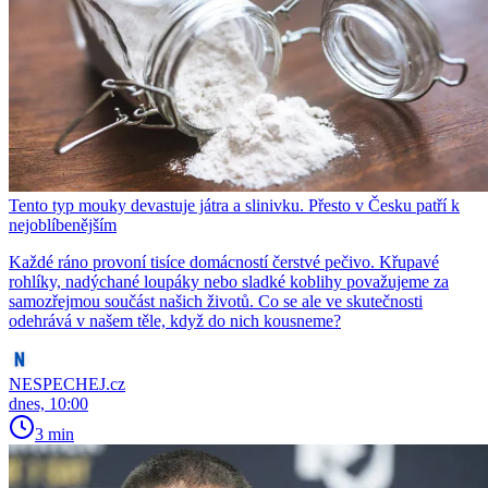
Tento typ mouky devastuje játra a slinivku. Přesto v Česku patří k
nejoblíbenějším
Každé ráno provoní tisíce domácností čerstvé pečivo. Křupavé
rohlíky, nadýchané loupáky nebo sladké koblihy považujeme za
samozřejmou součást našich životů. Co se ale ve skutečnosti
odehrává v našem těle, když do nich kousneme?
NESPECHEJ.cz
dnes, 10:00
3 min