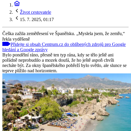
Život cestovatele
15. 7. 2025, 01:17
Češka zažila zemětřesení ve Španělsku. „Myslela jsem, že zemřu,“
řekla vyděšeně
Přidejte si obsah Centrum.cz do oblíbených zdrojů pro Google
hledání a Google zprávy
Bylo pondělní ráno, přesně ten typ rána, kdy se tělo ještě ani
pořádně neprobudilo a mozek doufá, že ho ještě aspoň chvíli
necháte být. Za okny španělského pobřeží bylo světlo, ale slunce se
teprve plížilo nad horizontem.