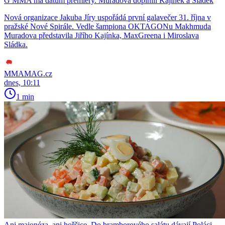
G MMA má datum premiéry. Muradova doplnili Kajínek a Sládek
Nová organizace Jakuba Jíry uspořádá první galavečer 31. října v
pražské Nové Spirále. Vedle šampiona OKTAGONu Makhmuda
Muradova představila Jiřího Kajínka, MaxGreena i Miroslava
Sládka.
MMAMAG.cz
dnes, 10:11
1 min
Ani majonéza, ani hořčice. Do bramborového salátu dávají Poláci