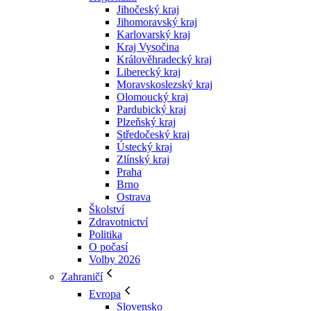
Jihočeský kraj
Jihomoravský kraj
Karlovarský kraj
Kraj Vysočina
Králověhradecký kraj
Liberecký kraj
Moravskoslezský kraj
Olomoucký kraj
Pardubický kraj
Plzeňský kraj
Středočeský kraj
Ústecký kraj
Zlínský kraj
Praha
Brno
Ostrava
Školství
Zdravotnictví
Politika
O počasí
Volby 2026
Zahraničí
Evropa
Slovensko