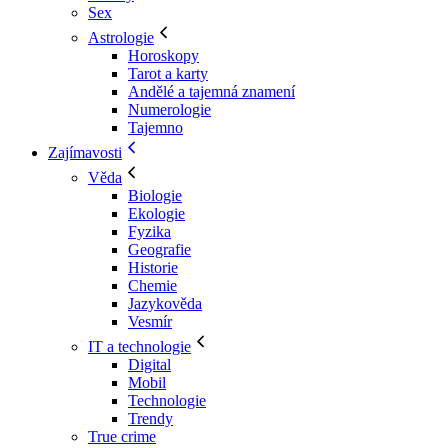
Sex
Astrologie
Horoskopy
Tarot a karty
Andělé a tajemná znamení
Numerologie
Tajemno
Zajímavosti
Věda
Biologie
Ekologie
Fyzika
Geografie
Historie
Chemie
Jazykověda
Vesmír
IT a technologie
Digital
Mobil
Technologie
Trendy
True crime