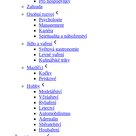
Pro hospodyňky
Zahrada
Osobní rozvoj
Psychologie
Management
Kariéra
Spiritualita a náboženství
Jídlo a vaření
Světová gastronomie
Levné vaření
Kulinářské triky
Mazlíčci
Kočky
Pejskové
Hobby
Modelářství
Včelařství
Rybaření
Letectví
Automobilismus
Adrenalin
Sběratelství
Houbaření