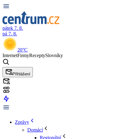
pátek 7. 8.
pá 7. 8.
20°C
Internet
Firmy
Recepty
Slovníky
Přihlášení
Zprávy
Domácí
Regionální