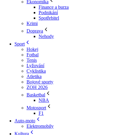
Ekonomika
Finance a burza
Podnikání
Spotřebitel
Krimi
Doprava
Nehody
Sport
Hokej
Fotbal
Tenis
Lyžování
Cyklistika
Atletika
Bojové sporty
ZOH 2026
Basketbal
NBA
Motosport
F1
Auto-moto
Elektromobily
Kultura