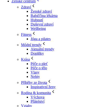
Ženské centrum
Zdraví
Ženské zdraví
Babiččina lékárna
Hubnutí
Duševní zdraví
Wellbeing
Fitness
Jóga a pilates
Módní trendy
Aktuální trendy
Doplňky
Krása
Péče o pleť
Péče o tělo
Vlasy
Nehty
Příběhy ze života
Inspirativní ženy
Rodina & komunita
Výchova
Přátelství
Vztahy