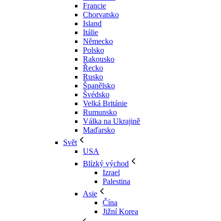
Francie
Chorvatsko
Island
Itálie
Německo
Polsko
Rakousko
Řecko
Rusko
Španělsko
Švédsko
Velká Británie
Rumunsko
Válka na Ukrajině
Maďarsko
Svět
USA
Blízký východ
Izrael
Palestina
Asie
Čína
Jižní Korea