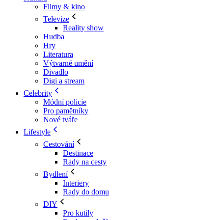
Filmy & kino
Televize
Reality show
Hudba
Hry
Literatura
Výtvarné umění
Divadlo
Digi a stream
Celebrity
Módní policie
Pro pamětníky
Nové tváře
Lifestyle
Cestování
Destinace
Rady na cesty
Bydlení
Interiery
Rady do domu
DIY
Pro kutily