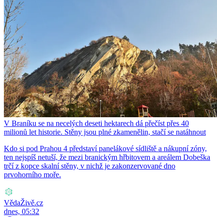
V Braníku se na necelých deseti hektarech dá přečíst přes 40
milionů let historie. Stěny jsou plné zkamenělin, stačí se natáhnout
Kdo si pod Prahou 4 představí panelákové sídliště a nákupní zóny,
ten nejspíš netuší, že mezi branickým hřbitovem a areálem Dobeška
trčí z kopce skalní stěny, v nichž je zakonzervované dno
prvohorního moře.
VědaŽivě.cz
dnes, 05:32