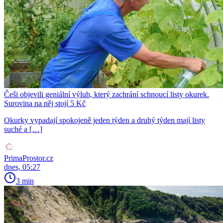
Češi objevili geniální výluh, který zachrání schnoucí listy okurek.
Surovina na něj stojí 5 Kč
Okurky vypadají spokojeně jeden týden a druhý týden mají listy
suché a […]
PrimaProstor.cz
dnes, 05:27
3 min