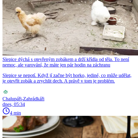
Slepice dýchá s otevřeným zobákem a drží křídla od těla. To není
nemoc, ale varování, že máte jen pár hodin na záchranu
Slepice se nepotí. Když jí začne být horko, jediné, co může udělat,
je otevřít zobák a zrychlit dech. A právě v tom je problém.
Chalupáři-Zahrádkáři
dnes, 05:34
4 min