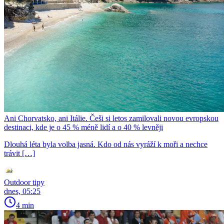
Ani Chorvatsko, ani Itálie. Češi si letos zamilovali novou evropskou
destinaci, kde je o 45 % méně lidí a o 40 % levněji
Dlouhá léta byla volba jasná. Kdo od nás vyráží k moři a nechce
trávit […]
Outdoor tipy
dnes, 05:25
4 min