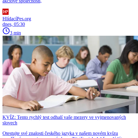
akciové společnosti,
HlídacíPes.org
dnes, 05:30
3 min
KVÍZ: Tento rychlý test odhalí vaše mezery ve vyjmenovaných
slovech
Otestujte své znalosti českého jazyka v našem novém kvízu