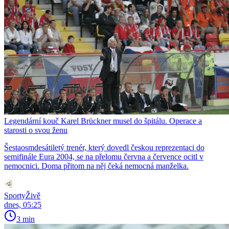
Legendární kouč Karel Brückner musel do špitálu. Operace a
starosti o svou ženu
Šestaosmdesátiletý trenér, který dovedl českou reprezentaci do
semifinále Eura 2004, se na přelomu června a července ocitl v
nemocnici. Doma přitom na něj čeká nemocná manželka.
SportyŽivě
dnes, 05:25
3 min