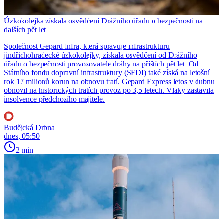
Úzkokolejka získala osvědčení Drážního úřadu o bezpečnosti na
dalších pět let
Společnost Gepard Infra, která spravuje infrastrukturu
jindřichohradecké úzkokolejky, získala osvědčení od Drážního
úřadu o bezpečnosti provozovatele dráhy na příštích pět let. Od
Státního fondu dopravní infrastruktury (SFDI) také získá na letošní
rok 17 milionů korun na obnovu tratí. Gepard Express letos v dubnu
obnovil na historických tratích provoz po 3,5 letech. Vlaky zastavila
insolvence předchozího majitele.
Budějcká Drbna
dnes, 05:50
2 min