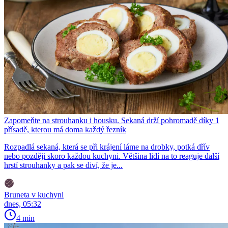
Zapomeňte na strouhanku i housku. Sekaná drží pohromadě díky 1
přísadě, kterou má doma každý řezník
Rozpadlá sekaná, která se při krájení láme na drobky, potká dřív
nebo později skoro každou kuchyni. Většina lidí na to reaguje další
hrstí strouhanky a pak se diví, že je...
Bruneta v kuchyni
dnes, 05:32
4 min