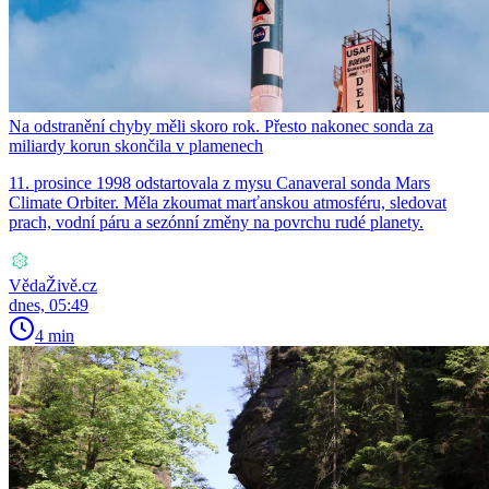
Na odstranění chyby měli skoro rok. Přesto nakonec sonda za
miliardy korun skončila v plamenech
11. prosince 1998 odstartovala z mysu Canaveral sonda Mars
Climate Orbiter. Měla zkoumat marťanskou atmosféru, sledovat
prach, vodní páru a sezónní změny na povrchu rudé planety.
VědaŽivě.cz
dnes, 05:49
4 min