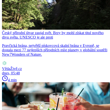
Český přírodní útvar zaujal svět. Brzy by mohl získat titul nového
divu světa. UNESCO je ale proti
Pravčická brána, největší pískovcová skalní brána v Evropě, se
dostala mezi 77 nejlepších přírodních míst planety v globální soutěži
New7Wonders of Nature.
VědaŽivě.cz
dnes, 05:48
4 min