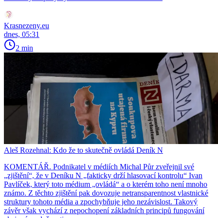
Krasnezeny.eu
dnes, 05:31
2 min
Aleš Rozehnal: Kdo že to skutečně ovládá Deník N
KOMENTÁŘ. Podnikatel v médiích Michal Půr zveřejnil své
„zjištění“, že v Deníku N „fakticky drží hlasovací kontrolu“ Ivan
Pavlíček, který toto médium „ovládá“ a o kterém toho není mnoho
známo. Z těchto zjištění pak dovozuje netransparentnost vlastnické
struktury tohoto média a zpochybňuje jeho nezávislost. Takový
závěr však vychází z nepochopení základních principů fungování