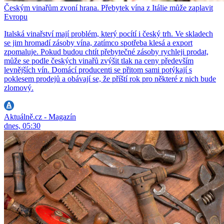
Českým vinařům zvoní hrana. Přebytek vína z Itálie může zaplavit
Evropu
Italská vinařství mají problém, který pocítí i český trh. Ve skladech
se jim hromadí zásoby vína, zatímco spotřeba klesá a export
zpomaluje. Pokud budou chtít přebytečné zásoby rychleji prodat,
může se podle českých vinařů zvýšit tlak na ceny především
levnějších vín. Domácí producenti se přitom sami potýkají s
poklesem prodejů a obávají se, že příští rok pro některé z nich bude
zlomový.
Aktuálně.cz - Magazín
dnes, 05:30