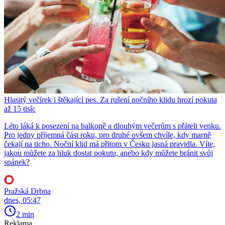
Hlasitý večírek i štěkající pes. Za rušení nočního klidu hrozí pokuta
až 15 tisíc
Léto láká k posezení na balkoně a dlouhým večerům s přáteli venku.
Pro jedny příjemná část roku, pro druhé ovšem chvíle, kdy marně
čekají na ticho. Noční klid má přitom v Česku jasná pravidla. Víte,
jakou můžete za hluk dostat pokutu, anebo kdy můžete bránit svůj
spánek?
Pražská Drbna
dnes, 05:47
2 min
Reklama