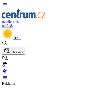
neděle 9. 8.
ne 9. 8.
16°C
Přihlášení
Reklama