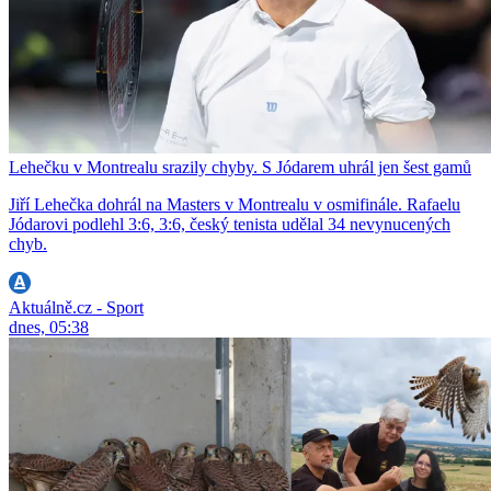
Lehečku v Montrealu srazily chyby. S Jódarem uhrál jen šest gamů
Jiří Lehečka dohrál na Masters v Montrealu v osmifinále. Rafaelu
Jódarovi podlehl 3:6, 3:6, český tenista udělal 34 nevynucených
chyb.
Aktuálně.cz - Sport
dnes, 05:38