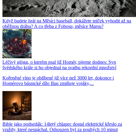
Když budete hrát na Měsíci baseball, dokážete míček vyhodit až na
oběžnou dráhu? A co třeba z Fobosu, měsíce Marsu?
Léčivý glögg, o kterém psal již Homér, pijeme dodnes: Syn
švédského krále si ho objednal na svatbu rekordní množství
Kořeněné víno je oblíbené již více než 3000 let, dokonce i
Homérovo básnické dílo Ilias zmiňuje vojáky,...
Bible jako podsedák: 14letý chlapec dostal elektrické křeslo za
vraždy, které nespáchal. Odsouzen byl za pouhých 10 minut