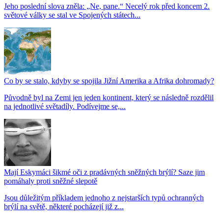
Jeho poslední slova zněla: „Ne, pane.“ Necelý rok před koncem 2.
světové války se stal ve Spojených státech...
Co by se stalo, kdyby se spojila Jižní Amerika a Afrika dohromady?
Původně byl na Zemi jen jeden kontinent, který se následně rozdělil
na jednotlivé světadíly. Podívejme se,...
Mají Eskymáci šikmé oči z pradávných sněžných brýlí? Saze jim
pomáhaly proti sněžné slepotě
Jsou důležitým příkladem jednoho z nejstarších typů ochranných
brýlí na světě, některé pocházejí již z...