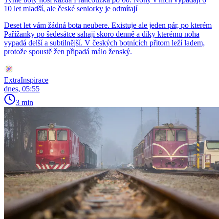
10 let mladší, ale české seniorky je odmítají
Deset let vám žádná bota neubere. Existuje ale jeden pár, po kterém
Pařížanky po šedesátce sahají skoro denně a díky kterému noha
vypadá delší a subtilnější. V českých botnících přitom leží ladem,
protože spoustě žen připadá málo ženský.
ExtraInspirace
dnes, 05:55
3 min