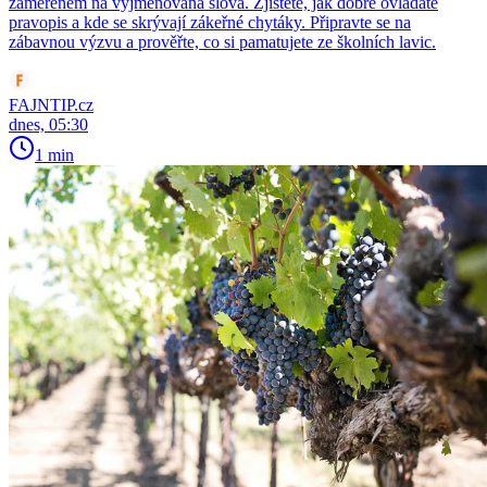
zaměřeném na vyjmenovaná slova. Zjistěte, jak dobře ovládáte
pravopis a kde se skrývají zákeřné chytáky. Připravte se na
zábavnou výzvu a prověřte, co si pamatujete ze školních lavic.
FAJNTIP.cz
dnes, 05:30
1 min