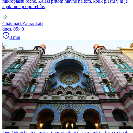
mikroplastů ročně. Záleží přitom hlavně na tom, kolik plastu v ní je
a jak moc ji opotřebíte.
Chalupáři-Zahrádkáři
dnes, 05:40
3 min
Den židovských památek dnes otevře v Česku i místa, kam se jinak