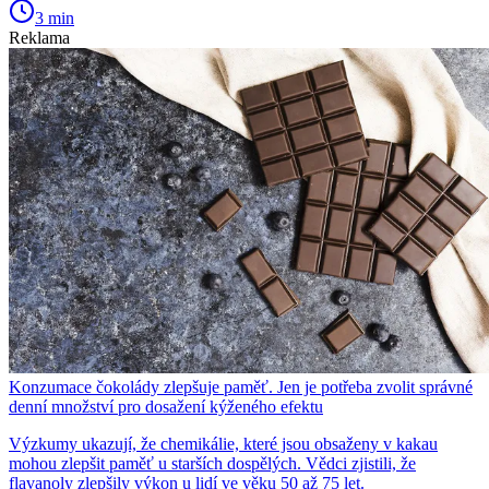
3 min
Reklama
Konzumace čokolády zlepšuje paměť. Jen je potřeba zvolit správné
denní množství pro dosažení kýženého efektu
Výzkumy ukazují, že chemikálie, které jsou obsaženy v kakau
mohou zlepšit paměť u starších dospělých. Vědci zjistili, že
flavanoly zlepšily výkon u lidí ve věku 50 až 75 let.