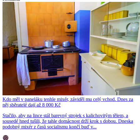
Kdo měl v paneláku tenhle mixér, záviděl mu celý vchod. Dnes za
něj sběratelé dají až 8 000 Kč
Stačilo, aby na lince stál barevný strojek s kalichovitým tělem, a
sousedé hned tušili, že tahle domácnost drží krok s dobou. Dneska
podobný mixér z časů socialismu končí buď v...