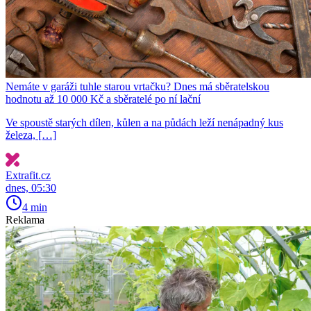
Nemáte v garáži tuhle starou vrtačku? Dnes má sběratelskou
hodnotu až 10 000 Kč a sběratelé po ní lační
Ve spoustě starých dílen, kůlen a na půdách leží nenápadný kus
železa, […]
Extrafit.cz
dnes, 05:30
4 min
Reklama