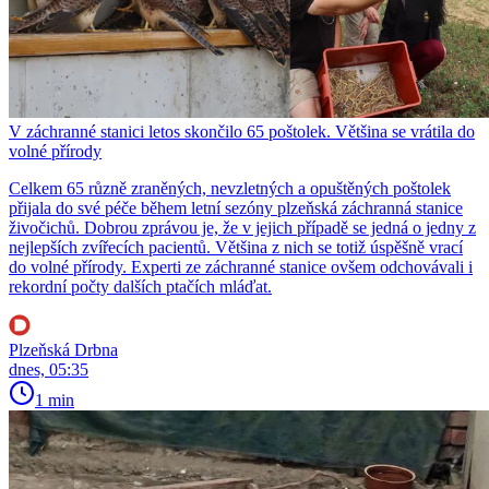
V záchranné stanici letos skončilo 65 poštolek. Většina se vrátila do
volné přírody
Celkem 65 různě zraněných, nevzletných a opuštěných poštolek
přijala do své péče během letní sezóny plzeňská záchranná stanice
živočichů. Dobrou zprávou je, že v jejich případě se jedná o jedny z
nejlepších zvířecích pacientů. Většina z nich se totiž úspěšně vrací
do volné přírody. Experti ze záchranné stanice ovšem odchovávali i
rekordní počty dalších ptačích mláďat.
Plzeňská Drbna
dnes, 05:35
1 min