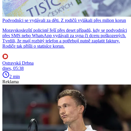
Podvodníci se vydávali za děti. Z rodičů vylákali přes milion korun
Moravskoslezští policisté řeší přes deset případů, kdy se podvodníci
přes SMS nebo WhatsApp vydávali za syna či dceru poškozených.
Tvrdili, že mají rozbitý telefon a potřebují nutně zaplatit faktury.
Rodiče tak přišli o statisíce korun.
Ostravská Drbna
dnes, 05:38
2 min
Reklama