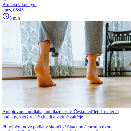
Bruneta v kuchyni
dnes, 05:45
3 min
Ani plovoucí podlaha, ani dlaždice. V Česku teď letí 1 materiál
podlahy, který v létě chladí a v zimě zahřeje
Při výběru nové podlahy skončí většina domácností u dvou