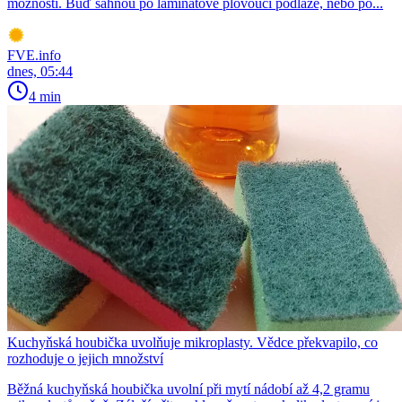
možností. Buď sáhnou po laminátové plovoucí podlaze, nebo po...
FVE.info
dnes, 05:44
4 min
Kuchyňská houbička uvolňuje mikroplasty. Vědce překvapilo, co
rozhoduje o jejich množství
Běžná kuchyňská houbička uvolní při mytí nádobí až 4,2 gramu