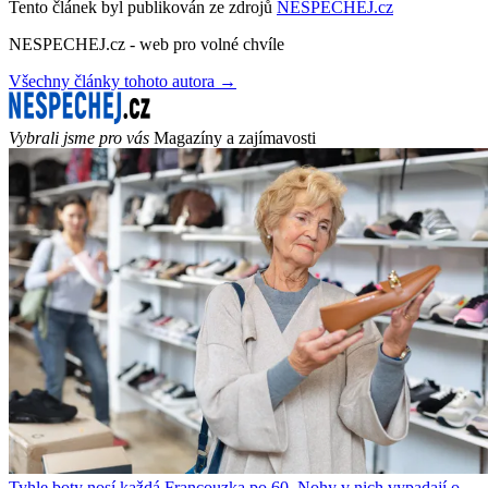
Tento článek byl publikován ze zdrojů
NESPECHEJ.cz
NESPECHEJ.cz - web pro volné chvíle
Všechny články tohoto autora →
Vybrali jsme pro vás
Magazíny a zajímavosti
Tyhle boty nosí každá Francouzka po 60. Nohy v nich vypadají o