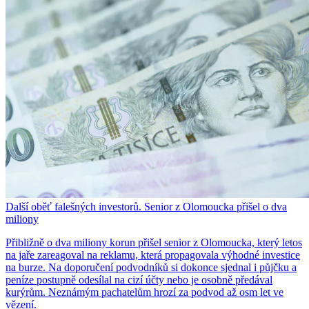
Další oběť falešných investorů. Senior z Olomoucka přišel o dva
miliony
Přibližně o dva miliony korun přišel senior z Olomoucka, který letos
na jaře zareagoval na reklamu, která propagovala výhodné investice
na burze. Na doporučení podvodníků si dokonce sjednal i půjčku a
peníze postupně odesílal na cizí účty nebo je osobně předával
kurýrům. Neznámým pachatelům hrozí za podvod až osm let ve
vězení.