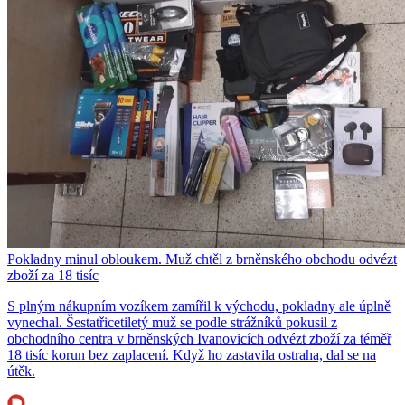
Pokladny minul obloukem. Muž chtěl z brněnského obchodu odvézt
zboží za 18 tisíc
S plným nákupním vozíkem zamířil k východu, pokladny ale úplně
vynechal. Šestatřicetiletý muž se podle strážníků pokusil z
obchodního centra v brněnských Ivanovicích odvézt zboží za téměř
18 tisíc korun bez zaplacení. Když ho zastavila ostraha, dal se na
útěk.