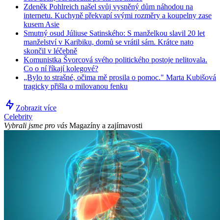
Zdeněk Pohlreich našel svůj vysněný dům náhodou na
internetu. Kuchyně překvapí svými rozměry a koupelny zase
kusem Asie
Smutný osud Júliuse Satinského: S manželkou slavil 20 let
manželství v Karibiku, domů se vrátil sám. Krátce nato
skončil v léčebně
Komunistka Švorcová svého politického postoje nelitovala.
Co o ní říkají kolegové?
„Bylo to strašné, očima mě prosila o pomoc." Marta Kubišová
tragicky přišla o milovanou fenku
Zobrazit více
Celebrity
Vybrali jsme pro vás
Magazíny a zajímavosti