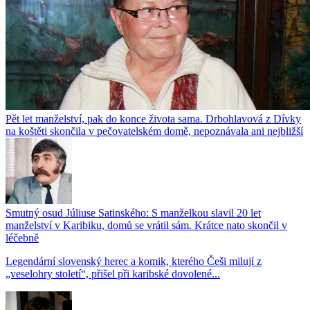
Pět let manželství, pak do konce života sama. Drbohlavová z Dívky
na koštěti skončila v pečovatelském domě, nepoznávala ani nejbližší
Smutný osud Júliuse Satinského: S manželkou slavil 20 let
manželství v Karibiku, domů se vrátil sám. Krátce nato skončil v
léčebně
Legendární slovenský herec a komik, kterého Češi milují z
„veselohry století“, přišel při karibské dovolené...