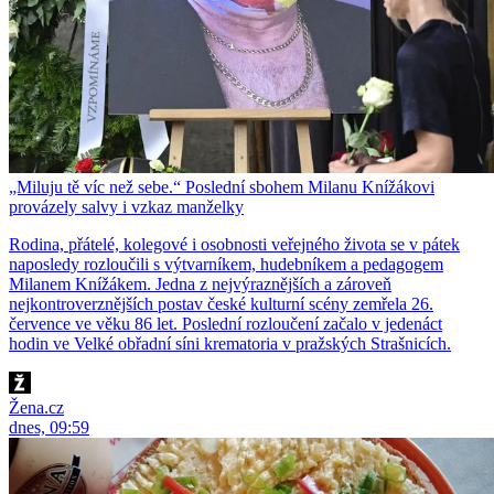
„Miluju tě víc než sebe.“ Poslední sbohem Milanu Knížákovi
provázely salvy i vzkaz manželky
Rodina, přátelé, kolegové i osobnosti veřejného života se v pátek
naposledy rozloučili s výtvarníkem, hudebníkem a pedagogem
Milanem Knížákem. Jedna z nejvýraznějších a zároveň
nejkontroverznějších postav české kulturní scény zemřela 26.
července ve věku 86 let. Poslední rozloučení začalo v jedenáct
hodin ve Velké obřadní síni krematoria v pražských Strašnicích.
Žena.cz
dnes, 09:59