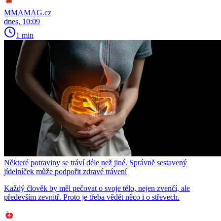
MMAMAG.cz
dnes, 10:09
1 min
Některé potraviny se tráví déle než jiné. Správně sestavený
jídelníček může podpořit zdravé trávení
Každý člověk by měl pečovat o svoje tělo, nejen zvenčí, ale
především zevnitř. Proto je třeba vědět něco i o střevech.