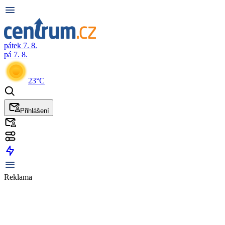
pátek 7. 8.
pá 7. 8.
23°C
Přihlášení
Reklama