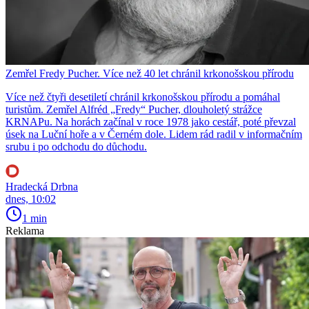
Zemřel Fredy Pucher. Více než 40 let chránil krkonošskou přírodu
Více než čtyři desetiletí chránil krkonošskou přírodu a pomáhal
turistům. Zemřel Alfréd „Fredy“ Pucher, dlouholetý strážce
KRNAPu. Na horách začínal v roce 1978 jako cestář, poté převzal
úsek na Luční hoře a v Černém dole. Lidem rád radil v informačním
srubu i po odchodu do důchodu.
Hradecká Drbna
dnes, 10:02
1 min
Reklama