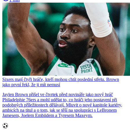
Sixers mají čtyři hráče, kteří mohou chtít poslední střelu. Brown
jako první řekl, že ji mít nemusí
Jaylen Brown přišel ve čtvrtek před novináře jako nový hráč
Philadelphie 76ers a mohl udělat to, co hráči jeho postavení při
podobných příležitostech dělávají. Mluvit o nové kapitole kariéry,
ambicích na titul a o tom, jak se těší na spolupráci s LeBronem
Jamesem, Joelem Embiidem a Tyresem Maxeym.