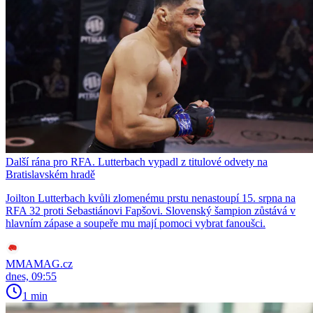
Další rána pro RFA. Lutterbach vypadl z titulové odvety na
Bratislavském hradě
Joilton Lutterbach kvůli zlomenému prstu nenastoupí 15. srpna na
RFA 32 proti Sebastiánovi Fapšovi. Slovenský šampion zůstává v
hlavním zápase a soupeře mu mají pomoci vybrat fanoušci.
MMAMAG.cz
dnes, 09:55
1 min