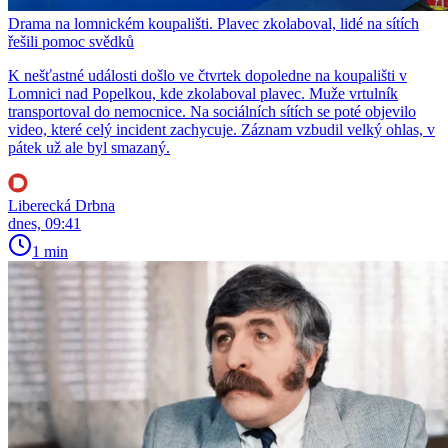
Drama na lomnickém koupališti. Plavec zkolaboval, lidé na sítích
řešili pomoc svědků
K nešťastné události došlo ve čtvrtek dopoledne na koupališti v
Lomnici nad Popelkou, kde zkolaboval plavec. Muže vrtulník
transportoval do nemocnice. Na sociálních sítích se poté objevilo
video, které celý incident zachycuje. Záznam vzbudil velký ohlas, v
pátek už ale byl smazaný.
Liberecká Drbna
dnes, 09:41
1 min