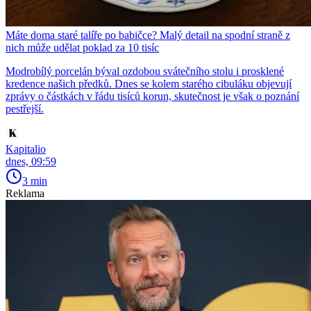
Máte doma staré talíře po babičce? Malý detail na spodní straně z
nich může udělat poklad za 10 tisíc
Modrobílý porcelán býval ozdobou svátečního stolu i prosklené
kredence našich předků. Dnes se kolem starého cibuláku objevují
zprávy o částkách v řádu tisíců korun, skutečnost je však o poznání
pestřejší.
Kapitalio
dnes, 09:59
3 min
Reklama