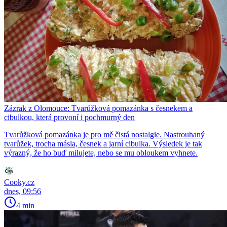
Zázrak z Olomouce: Tvarůžková pomazánka s česnekem a
cibulkou, která provoní i pochmurný den
Tvarůžková pomazánka je pro mě čistá nostalgie. Nastrouhaný
tvarůžek, trocha másla, česnek a jarní cibulka. Výsledek je tak
výrazný, že ho buď milujete, nebo se mu obloukem vyhnete.
Cooky.cz
dnes, 09:56
4 min