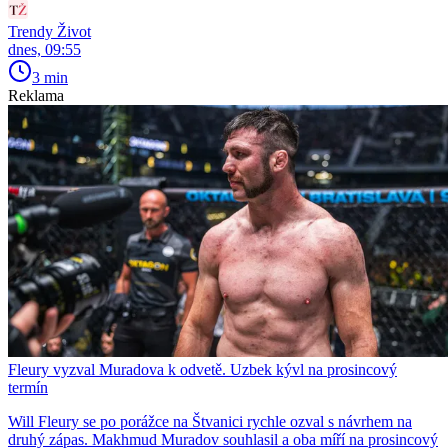
Trendy Život
dnes, 09:55
3 min
Reklama
Fleury vyzval Muradova k odvetě. Uzbek kývl na prosincový
termín
Will Fleury se po porážce na Štvanici rychle ozval s návrhem na
druhý zápas. Makhmud Muradov souhlasil a oba míří na prosincový