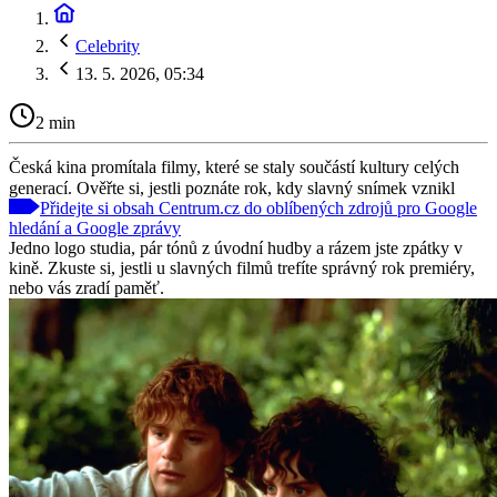
Celebrity
13. 5. 2026, 05:34
2 min
Česká kina promítala filmy, které se staly součástí kultury celých
generací. Ověřte si, jestli poznáte rok, kdy slavný snímek vznikl
Přidejte si obsah Centrum.cz do oblíbených zdrojů pro Google
hledání a Google zprávy
Jedno logo studia, pár tónů z úvodní hudby a rázem jste zpátky v
kině. Zkuste si, jestli u slavných filmů trefíte správný rok premiéry,
nebo vás zradí paměť.