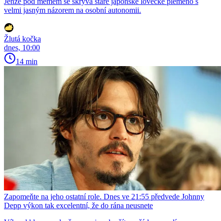
Jenže pod memem se skrývá staré japonské lovecké plemeno s
velmi jasným názorem na osobní autonomii.
Žlutá kočka
dnes, 10:00
14 min
Zapomeňte na jeho ostatní role. Dnes ve 21:55 předvede Johnny
Depp výkon tak excelentní, že do rána neusnete