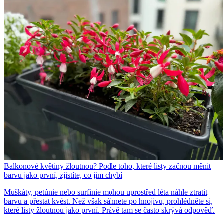
Balkonové květiny žloutnou? Podle toho, které listy začnou měnit
barvu jako první, zjistíte, co jim chybí
Muškáty, petúnie nebo surfinie mohou uprostřed léta náhle ztratit
barvu a přestat kvést. Než však sáhnete po hnojivu, prohlédněte si,
které listy žloutnou jako první. Právě tam se často skrývá odpověď.