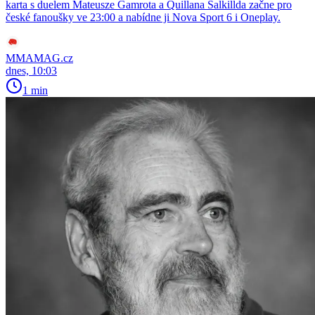
karta s duelem Mateusze Gamrota a Quillana Salkillda začne pro
české fanoušky ve 23:00 a nabídne ji Nova Sport 6 i Oneplay.
MMAMAG.cz
dnes, 10:03
1 min