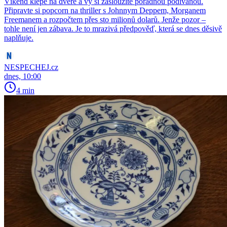
Víkend klepe na dveře a vy si zasloužíte pořádnou podívanou.
Připravte si popcorn na thriller s Johnnym Deppem, Morganem
Freemanem a rozpočtem přes sto milionů dolarů. Jenže pozor –
tohle není jen zábava. Je to mrazivá předpověď, která se dnes děsivě
naplňuje.
NESPECHEJ.cz
dnes, 10:00
4 min