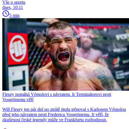
Vše o sportu
dnes, 10:11
5 min
Fleury pomáhá Vémolovi s návratem. Ir Terminátorovi proti
Vosgrönemu věří
Will Fleury jen pár dní po ztrátě titulu trénoval s Karlosem Vémolou
před jeho návratem proti Fredericu Vosgrönemu. Ir věří, že
zkušenost české legendy může ve Frankfurtu rozhodnout.