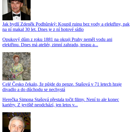
Jak bydlí Zdeněk Podhůrský: Koupil ruinu bez vody a elektřiny, pak
na ní makal 30 let. Dnes je z ní hotové sídlo
Opukový dům z roku 1881 na okraji Prahy neměl vodu ani
elektřinu. Dnes má ateliér, zimní zahradu, terasu a...
Celé Česko čekalo, že půjde do penze. Stašová v 71 letech hraje
divadlo a do důchodu se nechystá
Herečka Simona Stašová přestala točit filmy. Není to ale konec
kariéry. Z jeviště neodchází, jen letos v...