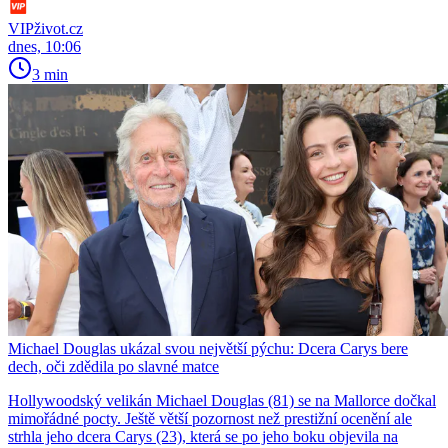
VIPživot.cz
dnes, 10:06
3 min
Michael Douglas ukázal svou největší pýchu: Dcera Carys bere
dech, oči zdědila po slavné matce
Hollywoodský velikán Michael Douglas (81) se na Mallorce dočkal
mimořádné pocty. Ještě větší pozornost než prestižní ocenění ale
strhla jeho dcera Carys (23), která se po jeho boku objevila na