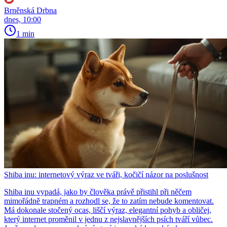
Brněnská Drbna
dnes, 10:00
1 min
Shiba inu: internetový výraz ve tváři, kočičí názor na poslušnost
Shiba inu vypadá, jako by člověka právě přistihl při něčem
mimořádně trapném a rozhodl se, že to zatím nebude komentovat.
Má dokonale stočený ocas, liščí výraz, elegantní pohyb a obličej,
který internet proměnil v jednu z nejslavnějších psích tváří vůbec.