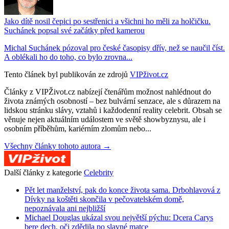
Jako dítě nosil čepici po sestřenici a všichni ho měli za holčičku.
Suchánek popsal své začátky před kamerou
Michal Suchánek pózoval pro české časopisy dřív, než se naučil číst.
A oblékali ho do toho, co bylo zrovna...
Tento článek byl publikován ze zdrojů
VIPživot.cz
Články z VIPŽivot.cz nabízejí čtenářům možnost nahlédnout do
života známých osobností – bez bulvární senzace, ale s důrazem na
lidskou stránku slávy, vztahů i každodenní reality celebrit. Obsah se
věnuje nejen aktuálním událostem ve světě showbyznysu, ale i
osobním příběhům, kariérním zlomům nebo...
Všechny články tohoto autora →
Další články z kategorie
Celebrity
Pět let manželství, pak do konce života sama. Drbohlavová z
Dívky na koštěti skončila v pečovatelském domě,
nepoznávala ani nejbližší
Michael Douglas ukázal svou největší pýchu: Dcera Carys
bere dech, oči zdědila po slavné matce