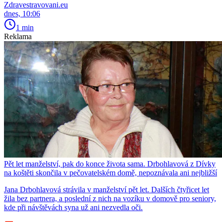
Zdravestravovani.eu
dnes, 10:06
1 min
Reklama
Pět let manželství, pak do konce života sama. Drbohlavová z Dívky
na koštěti skončila v pečovatelském domě, nepoznávala ani nejbližší
Jana Drbohlavová strávila v manželství pět let. Dalších čtyřicet let
žila bez partnera, a poslední z nich na vozíku v domově pro seniory,
kde při návštěvách syna už ani nezvedla oči.