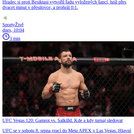
Hradec si proti Besiktasi vytvořil řadu vyložených šancí, hrál přes
dvacet minut v přesilovce, a prohrál 0:1.
SportyŽivě
dnes, 10:04
3 min
UFC Vegas 120: Gamrot vs. Salkilld. Kde a kdy turnaj sledovat
UFC se v sobotu 8. srpna vrací do Meta APEX v Las Vegas. Hlavní