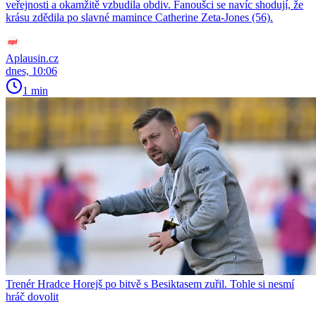
veřejnosti a okamžitě vzbudila obdiv. Fanoušci se navíc shodují, že
krásu zdědila po slavné mamince Catherine Zeta-Jones (56).
Aplausin.cz
dnes, 10:06
1 min
Trenér Hradce Horejš po bitvě s Besiktasem zuřil. Tohle si nesmí
hráč dovolit