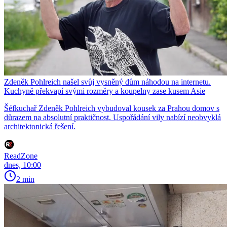
Zdeněk Pohlreich našel svůj vysněný dům náhodou na internetu.
Kuchyně překvapí svými rozměry a koupelny zase kusem Asie
Šéfkuchař Zdeněk Pohlreich vybudoval kousek za Prahou domov s
důrazem na absolutní praktičnost. Uspořádání vily nabízí neobvyklá
architektonická řešení.
ReadZone
dnes, 10:00
2 min