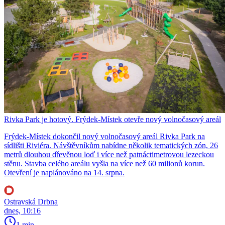
Rivka Park je hotový. Frýdek-Místek otevře nový volnočasový areál
Frýdek-Místek dokončil nový volnočasový areál Rivka Park na
sídlišti Riviéra. Návštěvníkům nabídne několik tematických zón, 26
metrů dlouhou dřevěnou loď i více než patnáctimetrovou lezeckou
stěnu. Stavba celého areálu vyšla na více než 60 milionů korun.
Otevření je naplánováno na 14. srpna.
Ostravská Drbna
dnes, 10:16
1 min