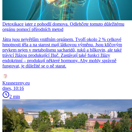
Detoxikace jater z pohodlí domova. Odlehčete tomuto důležitému
orgánu pomocí přírodních metod
Játra jsou největším vnitřním orgánem. Tvoří okolo 2 % celkové
hmotnosti těla a na starost mají látkovou výměnu. Jsou klíčovým
prvkem nejen v metabolismu sacharidů, tuků a bílkovin, ale také
trávicí žlázou produkující žluč. Zastávají také funkci žlázy
endokrinní – produkují některé hormony. Aby mohly správně
fungovat, je důležité se o ně starat.
Krasnezeny.eu
dnes, 10:16
2 min