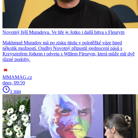
Novotný řeší Muradova. Ve hře je Jotko i další bitva s Fleurym
Makhmud Muradov má po zisku titulu v polotěžké váze hned
několik možností. Ondřej Novotný připustil sjednocení pásů s
Krzysztofem Jotkem i odvetu s Willem Fleurym, která může mít dvě
různé podoby.
MMAMAG.cz
dnes, 09:59
1 min