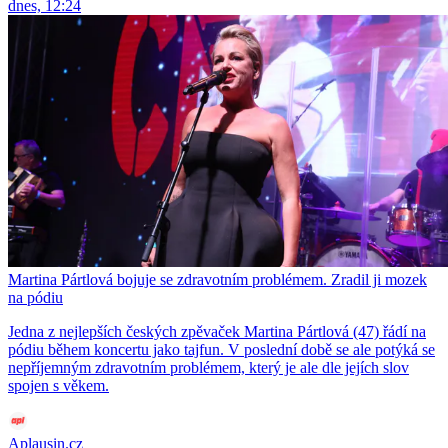
dnes, 12:24
Martina Pártlová bojuje se zdravotním problémem. Zradil ji mozek
na pódiu
Jedna z nejlepších českých zpěvaček Martina Pártlová (47) řádí na
pódiu během koncertu jako tajfun. V poslední době se ale potýká se
nepříjemným zdravotním problémem, který je ale dle jejích slov
spojen s věkem.
Aplausin.cz