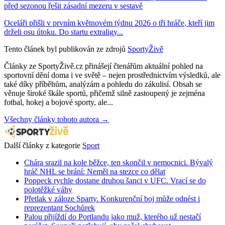
před sezonou řešit zásadní mezeru v sestavě
Oceláři přišli v prvním květnovém týdnu 2026 o tři hráče, kteří jim
drželi osu útoku. Do startu extraligy...
Tento článek byl publikován ze zdrojů
SportyŽivě
Články ze SportyŽivě.cz přinášejí čtenářům aktuální pohled na
sportovní dění doma i ve světě – nejen prostřednictvím výsledků, ale
také díky příběhům, analýzám a pohledu do zákulisí. Obsah se
věnuje široké škále sportů, přičemž silně zastoupený je zejména
fotbal, hokej a bojové sporty, ale...
Všechny články tohoto autora →
Další články z kategorie
Sport
Chára srazil na kole běžce, ten skončil v nemocnici. Bývalý
hráč NHL se brání: Neměl na stezce co dělat
Poppeck rychle dostane druhou šanci v UFC. Vrací se do
polotěžké váhy
Přetlak v záloze Sparty. Konkurenční boj může odnést i
reprezentant Sochůrek
Palou přijíždí do Portlandu jako muž, kterého už nestačí