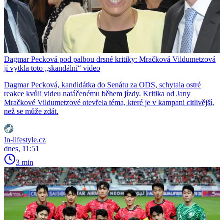
Dagmar Pecková pod palbou drsné kritiky: Mračková Vildumetzová
jí vytkla toto „skandální“ video
Dagmar Pecková, kandidátka do Senátu za ODS, schytala ostré
reakce kvůli videu natáčenému během jízdy. Kritika od Jany
Mračkové Vildumetzové otevřela téma, které je v kampani citlivější,
než se může zdát.
In-lifestyle.cz
dnes, 11:51
3 min