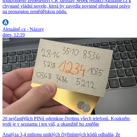
soukromého zemědělství ČR Jaroslav Šebek redakci Aktuálně.cz k
chystané vládní novele, která by zavedla povinné předkupní právo
na pronajatou zemědělskou půdu.
Aktuálně.cz - Názory
dnes, 12:19
20 nejčastějších PINů odemkne čtvrtinu všech telefonů. Koukněte,
jestli je v seznamu i ten váš, a okamžitě ho změňte
Analýza 3,4 milionu uniklých čtyřmístných kódů odhalila, že