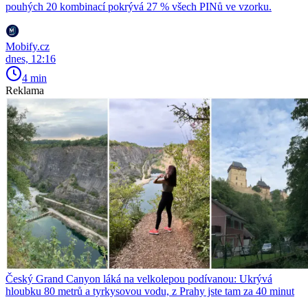
pouhých 20 kombinací pokrývá 27 % všech PINů ve vzorku.
Mobify.cz
dnes, 12:16
4 min
Reklama
Český Grand Canyon láká na velkolepou podívanou: Ukrývá
hloubku 80 metrů a tyrkysovou vodu, z Prahy jste tam za 40 minut