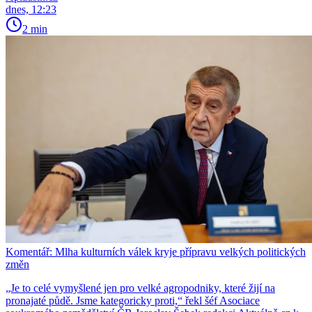
dnes, 12:23
2 min
Komentář: Mlha kulturních válek kryje přípravu velkých politických
změn
„Je to celé vymyšlené jen pro velké agropodniky, které žijí na
pronajaté půdě. Jsme kategoricky proti,“ řekl šéf Asociace