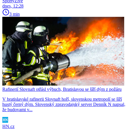
SportyŽivě
dnes, 12:28
3 min
Rafinerií Slovnaft otřásl výbuch, Bratislavou se šíří dým z požáru
V bratislavské rafinerii Slovnaft hoří, slovenskou metropolí se šíří
hustý černý dým. Slovenský zpravodajský server Denník N napsal,
že budovami v...
HN.cz