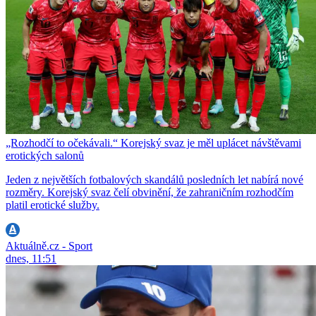
„Rozhodčí to očekávali.“ Korejský svaz je měl uplácet návštěvami
erotických salonů
Jeden z největších fotbalových skandálů posledních let nabírá nové
rozměry. Korejský svaz čelí obvinění, že zahraničním rozhodčím
platil erotické služby.
Aktuálně.cz - Sport
dnes, 11:51