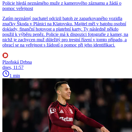
Policie hledá neznámého muže z kamerového záznamu a žádá o
pomoc veřejnost
Zatím neznámý pachatel odcizil batoh ze zaparkovaného vozidla
značky Škoda v Plánici na Klatovsku. Majitel měl v batohu osobní
doklady, finanční hotovost a platební karty. Ty následně někdo
použil k výběru peněz. Policie má k dispozici fotografie z kamer, na
nichž je zachycen muž důležitý pro trestní řízení v tomto případu, a
obrací se na veřejnost s žádostí o pomoc při jeho identifikaci.
Plzeňská Drbna
dnes, 11:57
1 min