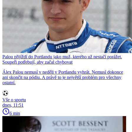
Palou přijíždí do Portlandu jako muž, kterého už nestačí porážet.
Soupeři potřebují, aby začal chybovat
Álex Palou nemusí v neděli v Portlandu vyhrát. Nemusí dokonce
ani skončit na pódiu. A právě to je největší problém pro všechny
ostatní.
Vše o sportu
dnes, 11:51
6 min