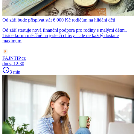
Od září bude přispívat stát 6 000 Kč rodičům na hlídání dětí
Od září startuje nová finanční podpora pro rodiny s malými dětmi.
Tisíce korun měsíčně na jesle či chůvy – ale ne každý dostane
maximum.
FAJNTIP.cz
dnes, 12:30
3 min