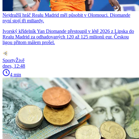
Nejdražší hráč Realu Madrid měl působit v Olomouci. Diomande
nyní stojí tři miliardy.
Ivorský křídelník Yan Diomande přestoupil v létě 2026 z Lipska do
Realu Madrid za odhadovaných 120 až 125 milionů eur. Českou
ligou přitom málem prošel.
SportyŽivě
dnes, 12:48
4 min