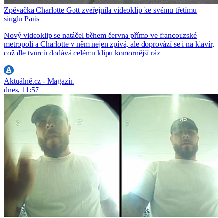
Zpěvačka Charlotte Gott zveřejnila videoklip ke svému třetímu
singlu Paris
Nový videoklip se natáčel během června přímo ve francouzské
metropoli a Charlotte v něm nejen zpívá, ale doprovází se i na klavír,
což dle tvůrců dodává celému klipu komornější ráz.
Aktuálně.cz - Magazín
dnes, 11:57