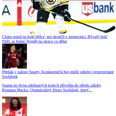
Chára srazil na kole běžce, ten skončil v nemocnici. Bývalý hráč
NHL se brání: Neměl na stezce co dělat
Přetlak v záloze Sparty. Konkurenční boj může odnést i reprezentant
Sochůrek
Sparta po dvou odehraných kolech přivedla do středu zálohy
Romana Macka. Osmnáctiletý Hugo Sochůrek, který...