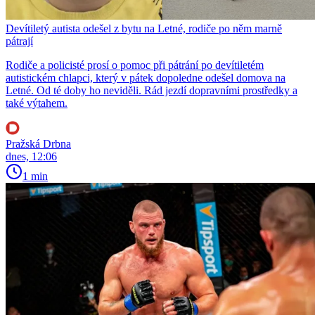
Devítiletý autista odešel z bytu na Letné, rodiče po něm marně
pátrají
Rodiče a policisté prosí o pomoc při pátrání po devítiletém
autistickém chlapci, který v pátek dopoledne odešel domova na
Letné. Od té doby ho neviděli. Rád jezdí dopravními prostředky a
také výtahem.
Pražská Drbna
dnes, 12:06
1 min