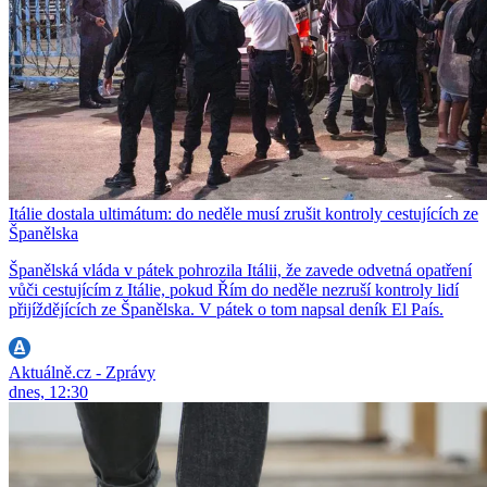
Itálie dostala ultimátum: do neděle musí zrušit kontroly cestujících ze
Španělska
Španělská vláda v pátek pohrozila Itálii, že zavede odvetná opatření
vůči cestujícím z Itálie, pokud Řím do neděle nezruší kontroly lidí
přijíždějících ze Španělska. V pátek o tom napsal deník El País.
Aktuálně.cz - Zprávy
dnes, 12:30