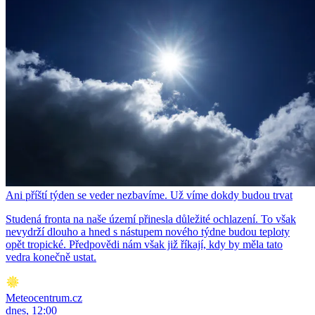
Ani příští týden se veder nezbavíme. Už víme dokdy budou trvat
Studená fronta na naše území přinesla důležité ochlazení. To však
nevydrží dlouho a hned s nástupem nového týdne budou teploty
opět tropické. Předpovědi nám však již říkají, kdy by měla tato
vedra konečně ustat.
Meteocentrum.cz
dnes, 12:00