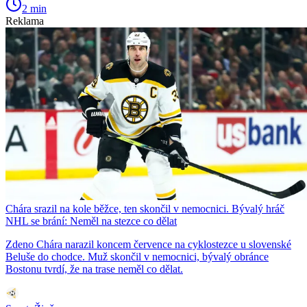
2 min
Reklama
Chára srazil na kole běžce, ten skončil v nemocnici. Bývalý hráč
NHL se brání: Neměl na stezce co dělat
Zdeno Chára narazil koncem července na cyklostezce u slovenské
Beluše do chodce. Muž skončil v nemocnici, bývalý obránce
Bostonu tvrdí, že na trase neměl co dělat.