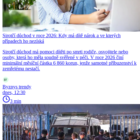
Sirotčí důchod v roce 2026: Kdy má dítě nárok a ve kterých
případech ho nezíská
Sirotčí důchod má pomoci dítěti po smrti rodiče, osvojitele nebo
osoby, která ho měla soudně svěřené v péči. V roce 2026 činí
minimální měsíční částka 6 860 korun, jenže samotné příbuzenství k
zemřelému nestačí.
Byznys trendy
dnes, 12:30
3 min