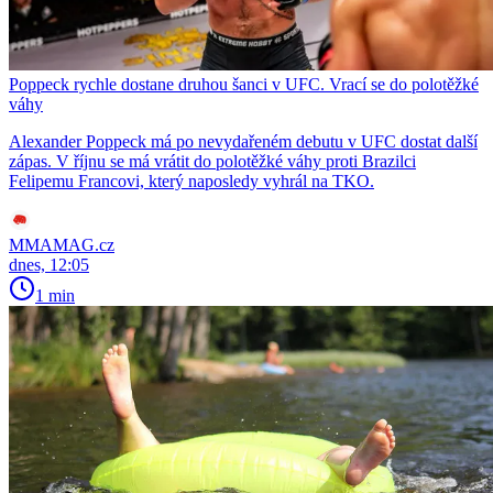
Poppeck rychle dostane druhou šanci v UFC. Vrací se do polotěžké
váhy
Alexander Poppeck má po nevydařeném debutu v UFC dostat další
zápas. V říjnu se má vrátit do polotěžké váhy proti Brazilci
Felipemu Francovi, který naposledy vyhrál na TKO.
MMAMAG.cz
dnes, 12:05
1 min