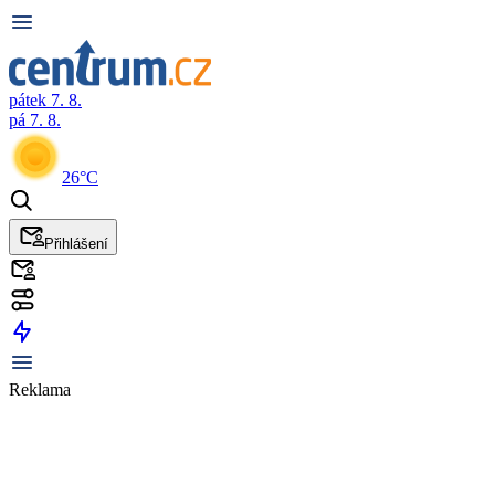
pátek 7. 8.
pá 7. 8.
26°C
Přihlášení
Reklama