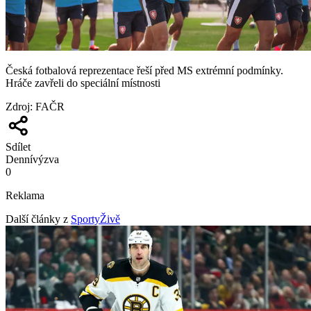
Česká fotbalová reprezentace řeší před MS extrémní podmínky.
Hráče zavřeli do speciální místnosti
Zdroj
:
FAČR
Sdílet
Denní
výzva
0
Reklama
Další články z
SportyŽivě