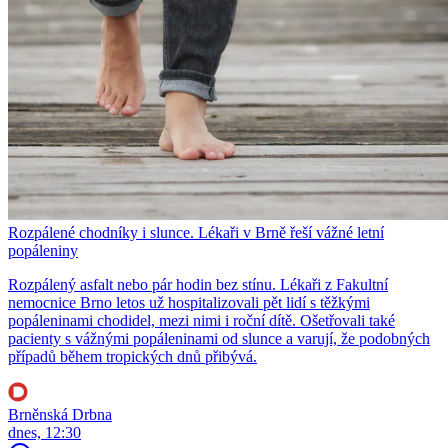
Rozpálené chodníky i slunce. Lékaři v Brně řeší vážné letní
popáleniny
Rozpálený asfalt nebo pár hodin bez stínu. Lékaři z Fakultní
nemocnice Brno letos už hospitalizovali pět lidí s těžkými
popáleninami chodidel, mezi nimi i roční dítě. Ošetřovali také
pacienty s vážnými popáleninami od slunce a varují, že podobných
případů během tropických dnů přibývá.
Brněnská Drbna
dnes, 12:30