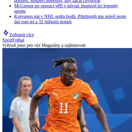
porážet. Soupeři potřebují, aby začal chybovat
McGregor po operaci věří v návrat. Inspirují ho legendy
sportu
Koivunen má v NHL sedm bodů. Pittsburgh mu právě proto
dal osm let a 32 milionů dolarů
Zobrazit více
Sport
Fotbal
Vybrali jsme pro vás
Magazíny a zajímavosti