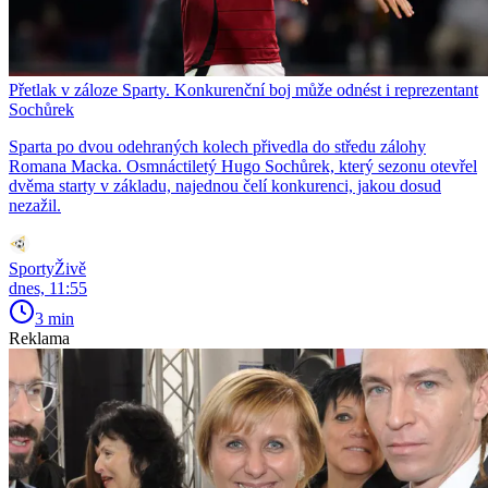
Přetlak v záloze Sparty. Konkurenční boj může odnést i reprezentant
Sochůrek
Sparta po dvou odehraných kolech přivedla do středu zálohy
Romana Macka. Osmnáctiletý Hugo Sochůrek, který sezonu otevřel
dvěma starty v základu, najednou čelí konkurenci, jakou dosud
nezažil.
SportyŽivě
dnes, 11:55
3 min
Reklama