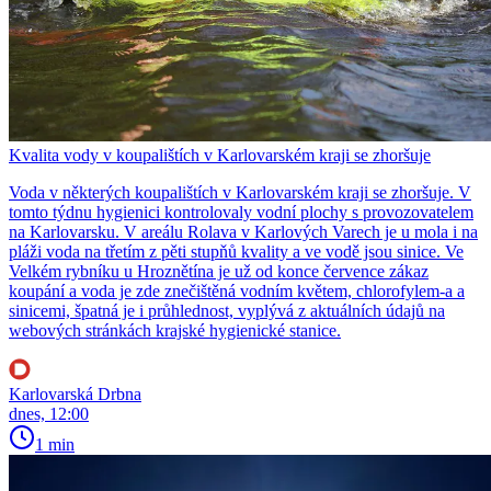
Kvalita vody v koupalištích v Karlovarském kraji se zhoršuje
Voda v některých koupalištích v Karlovarském kraji se zhoršuje. V
tomto týdnu hygienici kontrolovaly vodní plochy s provozovatelem
na Karlovarsku. V areálu Rolava v Karlových Varech je u mola i na
pláži voda na třetím z pěti stupňů kvality a ve vodě jsou sinice. Ve
Velkém rybníku u Hroznětína je už od konce července zákaz
koupání a voda je zde znečištěná vodním květem, chlorofylem-a a
sinicemi, špatná je i průhlednost, vyplývá z aktuálních údajů na
webových stránkách krajské hygienické stanice.
Karlovarská Drbna
dnes, 12:00
1 min