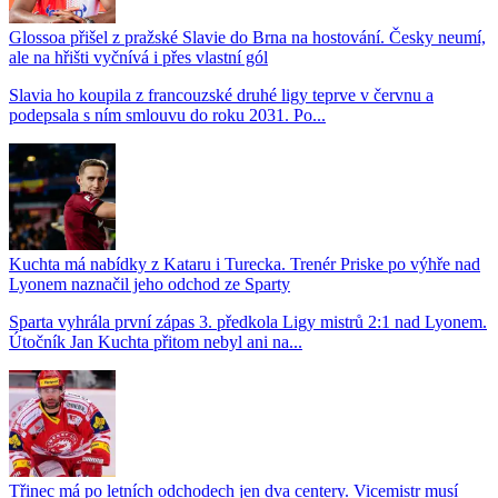
Glossoa přišel z pražské Slavie do Brna na hostování. Česky neumí,
ale na hřišti vyčnívá i přes vlastní gól
Slavia ho koupila z francouzské druhé ligy teprve v červnu a
podepsala s ním smlouvu do roku 2031. Po...
Kuchta má nabídky z Kataru i Turecka. Trenér Priske po výhře nad
Lyonem naznačil jeho odchod ze Sparty
Sparta vyhrála první zápas 3. předkola Ligy mistrů 2:1 nad Lyonem.
Útočník Jan Kuchta přitom nebyl ani na...
Třinec má po letních odchodech jen dva centery. Vicemistr musí