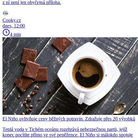
z ní není jen obyčejná příloha.
Cooky.cz
dnes, 12:00
4 min
El Niño ovlivňuje ceny běžných potravin. Zdražuje přes 20 výrobků
Teplá voda v Tichém oceánu rozehrává nebezpečnou partii, jejíž
konec pocítíte přímo ve své peněžence. El Niño si málokdo spojuje