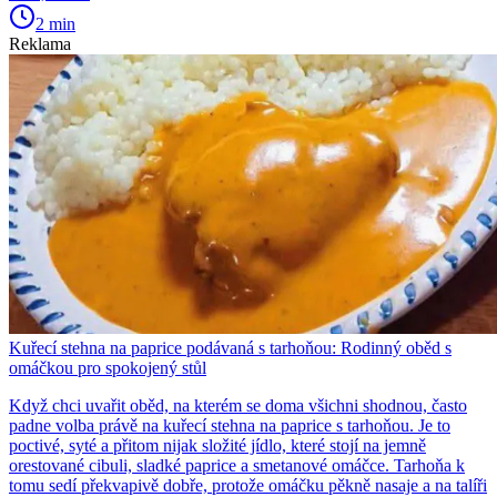
2 min
Reklama
Kuřecí stehna na paprice podávaná s tarhoňou: Rodinný oběd s
omáčkou pro spokojený stůl
Když chci uvařit oběd, na kterém se doma všichni shodnou, často
padne volba právě na kuřecí stehna na paprice s tarhoňou. Je to
poctivé, syté a přitom nijak složité jídlo, které stojí na jemně
orestované cibuli, sladké paprice a smetanové omáčce. Tarhoňa k
tomu sedí překvapivě dobře, protože omáčku pěkně nasaje a na talíři