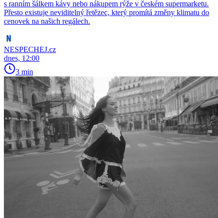
s ranním šálkem kávy nebo nákupem rýže v českém supermarketu.
Přesto existuje neviditelný řetězec, který promítá změny klimatu do
cenovek na našich regálech.
NESPECHEJ.cz
dnes, 12:00
3 min