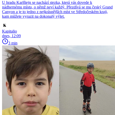
U hradu Karlštejn se nachází stezka, která vás dovede k
nádhernému místu, o němž neví každý. Přezdívá se mu český Grand
Canyon a je to jedno z nejkrásnějších míst ve Středočeském kraji,
kam můžete vyrazit na dokonalý výlet.
Kapitalio
dnes, 12:09
3 min