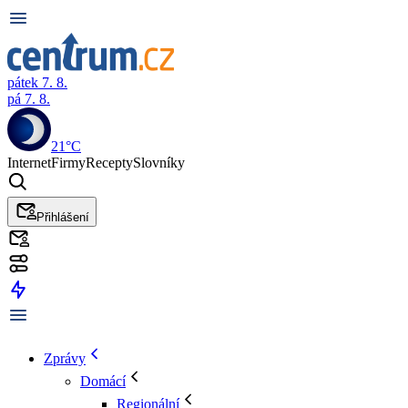
pátek 7. 8.
pá 7. 8.
21°C
Internet
Firmy
Recepty
Slovníky
Přihlášení
Zprávy
Domácí
Regionální