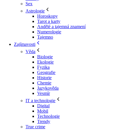
Sex
Astrologie
Horoskopy
Tarot a karty
Andělé a tajemná znamení
Numerologie
Tajemno
Zajímavosti
Věda
Biologie
Ekologie
Fyzika
Geografie
Historie
Chemie
Jazykověda
Vesmír
IT a technologie
Digital
Mobil
Technologie
Trendy
True crime