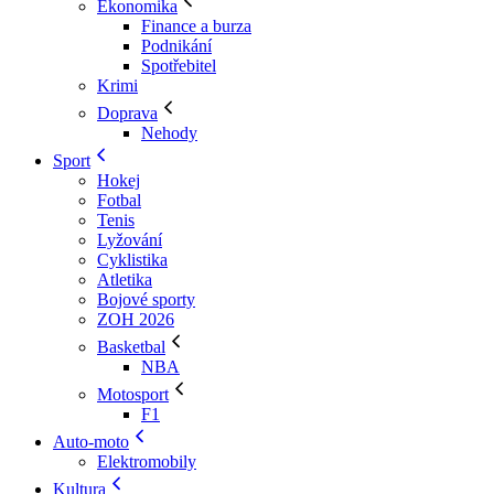
Ekonomika
Finance a burza
Podnikání
Spotřebitel
Krimi
Doprava
Nehody
Sport
Hokej
Fotbal
Tenis
Lyžování
Cyklistika
Atletika
Bojové sporty
ZOH 2026
Basketbal
NBA
Motosport
F1
Auto-moto
Elektromobily
Kultura