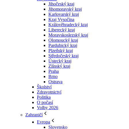
Jihočeský kraj
Jihomoravský kraj
Karlovarský kraj
Kraj Vysočina
Králověhradecký kraj
Liberecký kraj
Moravskoslezský kraj
Olomoucký kraj
Pardubický kraj
Plzeňský kraj
Středočeský kraj
Ústecký kraj
Zlínský kraj
Praha
Brno
Ostrava
Školství
Zdravotnictví
Politika
O počasí
Volby 2026
Zahraničí
Evropa
Slovensko