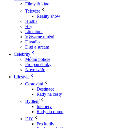
Filmy & kino
Televize
Reality show
Hudba
Hry
Literatura
Výtvarné umění
Divadlo
Digi a stream
Celebrity
Módní policie
Pro pamětníky
Nové tváře
Lifestyle
Cestování
Destinace
Rady na cesty
Bydlení
Interiery
Rady do domu
DIY
Pro kutily