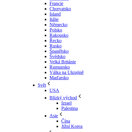
Francie
Chorvatsko
Island
Itálie
Německo
Polsko
Rakousko
Řecko
Rusko
Španělsko
Švédsko
Velká Británie
Rumunsko
Válka na Ukrajině
Maďarsko
Svět
USA
Blízký východ
Izrael
Palestina
Asie
Čína
Jižní Korea