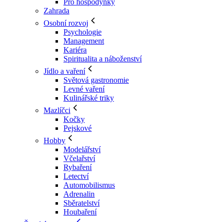
Pro hospodyňky
Zahrada
Osobní rozvoj
Psychologie
Management
Kariéra
Spiritualita a náboženství
Jídlo a vaření
Světová gastronomie
Levné vaření
Kulinářské triky
Mazlíčci
Kočky
Pejskové
Hobby
Modelářství
Včelařství
Rybaření
Letectví
Automobilismus
Adrenalin
Sběratelství
Houbaření