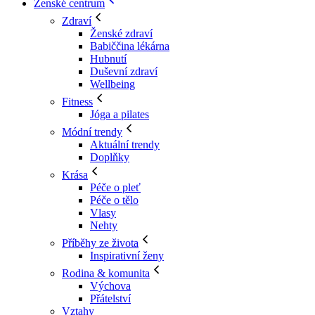
Ženské centrum
Zdraví
Ženské zdraví
Babiččina lékárna
Hubnutí
Duševní zdraví
Wellbeing
Fitness
Jóga a pilates
Módní trendy
Aktuální trendy
Doplňky
Krása
Péče o pleť
Péče o tělo
Vlasy
Nehty
Příběhy ze života
Inspirativní ženy
Rodina & komunita
Výchova
Přátelství
Vztahy