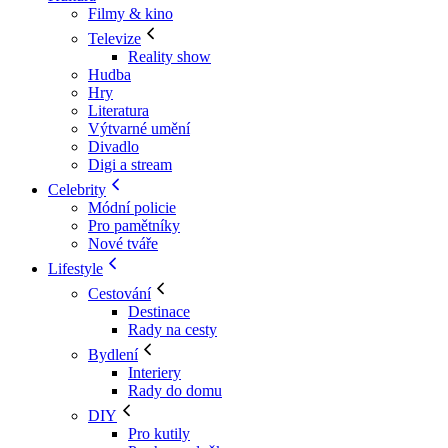
Filmy & kino
Televize
Reality show
Hudba
Hry
Literatura
Výtvarné umění
Divadlo
Digi a stream
Celebrity
Módní policie
Pro pamětníky
Nové tváře
Lifestyle
Cestování
Destinace
Rady na cesty
Bydlení
Interiery
Rady do domu
DIY
Pro kutily