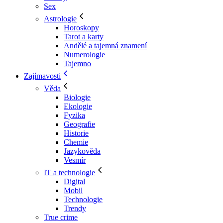
Sex
Astrologie
Horoskopy
Tarot a karty
Andělé a tajemná znamení
Numerologie
Tajemno
Zajímavosti
Věda
Biologie
Ekologie
Fyzika
Geografie
Historie
Chemie
Jazykověda
Vesmír
IT a technologie
Digital
Mobil
Technologie
Trendy
True crime