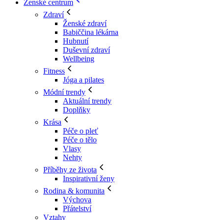
Ženské centrum
Zdraví
Ženské zdraví
Babiččina lékárna
Hubnutí
Duševní zdraví
Wellbeing
Fitness
Jóga a pilates
Módní trendy
Aktuální trendy
Doplňky
Krása
Péče o pleť
Péče o tělo
Vlasy
Nehty
Příběhy ze života
Inspirativní ženy
Rodina & komunita
Výchova
Přátelství
Vztahy