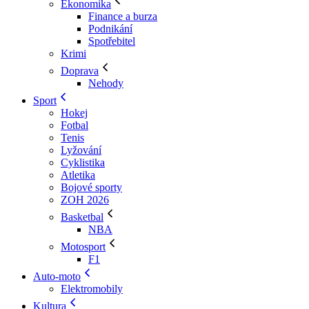
Ekonomika
Finance a burza
Podnikání
Spotřebitel
Krimi
Doprava
Nehody
Sport
Hokej
Fotbal
Tenis
Lyžování
Cyklistika
Atletika
Bojové sporty
ZOH 2026
Basketbal
NBA
Motosport
F1
Auto-moto
Elektromobily
Kultura