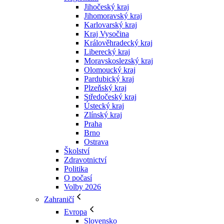
Jihočeský kraj
Jihomoravský kraj
Karlovarský kraj
Kraj Vysočina
Králověhradecký kraj
Liberecký kraj
Moravskoslezský kraj
Olomoucký kraj
Pardubický kraj
Plzeňský kraj
Středočeský kraj
Ústecký kraj
Zlínský kraj
Praha
Brno
Ostrava
Školství
Zdravotnictví
Politika
O počasí
Volby 2026
Zahraničí
Evropa
Slovensko