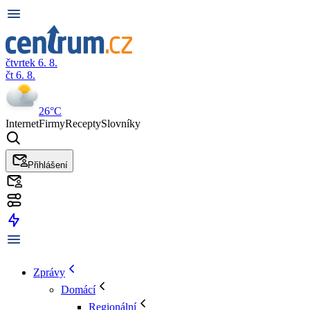
čtvrtek 6. 8.
čt 6. 8.
26°C
Internet
Firmy
Recepty
Slovníky
Přihlášení
Zprávy
Domácí
Regionální