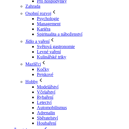
Pro hospodyňky
Zahrada
Osobní rozvoj
Psychologie
Management
Kariéra
Spiritualita a náboženství
Jídlo a vaření
Světová gastronomie
Levné vaření
Kulinářské triky
Mazlíčci
Kočky
Pejskové
Hobby
Modelářství
Včelařství
Rybaření
Letectví
Automobilismus
Adrenalin
Sběratelství
Houbaření