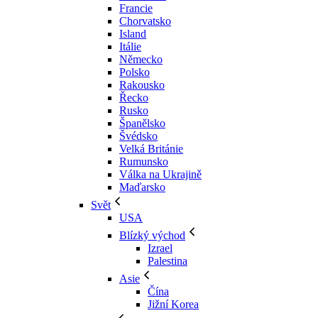
Francie
Chorvatsko
Island
Itálie
Německo
Polsko
Rakousko
Řecko
Rusko
Španělsko
Švédsko
Velká Británie
Rumunsko
Válka na Ukrajině
Maďarsko
Svět
USA
Blízký východ
Izrael
Palestina
Asie
Čína
Jižní Korea