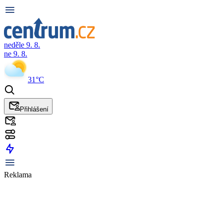
neděle 9. 8.
ne 9. 8.
31°C
Přihlášení
Reklama