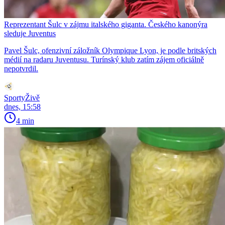
Reprezentant Šulc v zájmu italského giganta. Českého kanonýra
sleduje Juventus
Pavel Šulc, ofenzivní záložník Olympique Lyon, je podle britských
médií na radaru Juventusu. Turínský klub zatím zájem oficiálně
nepotvrdil.
SportyŽivě
dnes, 15:58
4 min