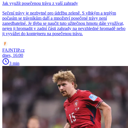
Jak využít posečenou trávu z vaší zahrady
Sečení trávy je nezbytné pro údržbu zeleně. S vlhkým a teplým
počasím se trávníkům daří a množství posečené trávy není
zanedbatelné. Je třeba se naučit tuto užitečnou hmotu dále využívat,
nejen ji hromadit v zadní části zahrady na nevzhledné hromadě nebo
ji vyvážet do kontejneru na posečenou trávu.
FAJNTIP.cz
dnes, 16:00
3 min