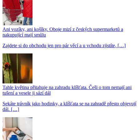
Ani vozíky, ani košíky. Oboje mizí z českých supermarketů a
nakupující mají smůlu
Zajdete si do obchodu jen pro pár věcí a u vchodu zjistíte, […]
Tahle květina přitahuje na zahradu klíšťata. Češi o tom nemají ani
tušení a vesele ji sází dál
Sekáte trávník jako hodinky, a klíšťata se na zahradě přesto objevují
dál. […]