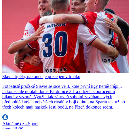
Slavia trpěla, nakonec je přece jen v trháku
Fotbalisté pražské Slavie se sice ve 3. kole první ligy herně trápili,
nakonec ale udolali doma Pardubice 2:1 a udrželi stoprocentní
bilanci v sezoně. Využili tak zároveň sobotní zaváhání svých
předpokládaných největších rivalů v boji o titul, na Spartu tak už po
třech kolech mají náskok šesti bodů, na Plzeň dokonce sedm.
Aktuálně.cz - Sport
dnes, 15:20