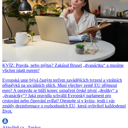
KVÍZ: Pravda, nebo mýtus? Zakázal Brusel „dvanáctku“ a musíme
všichni platit eurem?
Evropská unie bývá častým terčem zavádějících tvrzení a virálních
příspěvků na sociálních sítích. Musí všechny země EU přijmout
euro? A opravdu se blíží konec označení české pivní „desítky“ a
„dvanáctky“? Jaká pravidla schválil Evropský parlament pro
cestování nebo čipování zvířat? Otestujte si v kvízu, jestli i vás
zmátly dezinformace o rozhodnutích EU, která ovlivňují každodenní
život.
Aktuálně.cz - Zprávy