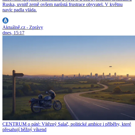
Ruska, uvnitř země ovšem narůstá frustrace obyvatel. V květnu
navíc padla vláda.
Aktuálně.cz - Zprávy
dnes, 15:17
CENTRUM o páté: Vítězný Salač, politické ambice i příběhy, které
přesahují běžný víkend