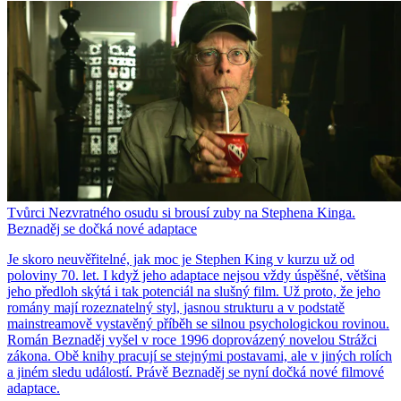
Tvůrci Nezvratného osudu si brousí zuby na Stephena Kinga.
Beznaděj se dočká nové adaptace
Je skoro neuvěřitelné, jak moc je Stephen King v kurzu už od
poloviny 70. let. I když jeho adaptace nejsou vždy úspěšné, většina
jeho předloh skýtá i tak potenciál na slušný film. Už proto, že jeho
romány mají rozeznatelný styl, jasnou strukturu a v podstatě
mainstreamově vystavěný příběh se silnou psychologickou rovinou.
Román Beznaděj vyšel v roce 1996 doprovázený novelou Strážci
zákona. Obě knihy pracují se stejnými postavami, ale v jiných rolích
a jiném sledu událostí. Právě Beznaděj se nyní dočká nové filmové
adaptace.