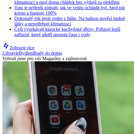
klimatizaci a mají doma chládek bez výdajů za elektřinu
Toto je nejlepší způsob, jak ve vedru ochladit byt. Stojí pár
korun a funguje 100%
Dokonalý trik proti vedru z Itálie. Na balkon pověsí mokré
látky a nepotřebují klimatizaci
Češi vysekávají klasické kuchyňské dřezy. Pořizují lepší
zařízení, které ušetří spoustu času i vody
Zobrazit více
Lifestyle
Bydlení
Rady do domu
Vybrali jsme pro vás
Magazíny a zajímavosti