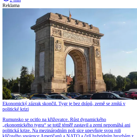
Reklama
Ekonomický zázrak skončil. Tygr je bez drápů, země se zmítá v
politické krizi
Rumunsko se ocitlo na křižovatce. Růst dynamického
„ekonomického tygra“ se totiž téměř zastavil a zemi nepomáhá ani
politická krize. Na mezinárodním poli sice upevňuje svou roli
klíčového spojence Američanů a NATO a čelí hybridním hrozbám z