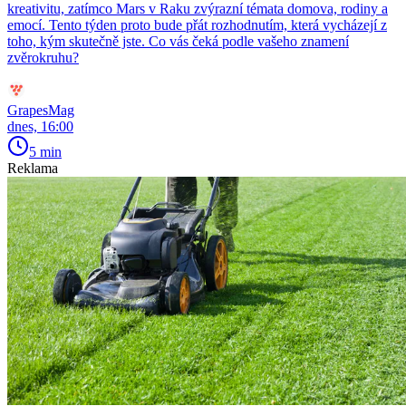
kreativitu, zatímco Mars v Raku zvýrazní témata domova, rodiny a
emocí. Tento týden proto bude přát rozhodnutím, která vycházejí z
toho, kým skutečně jste. Co vás čeká podle vašeho znamení
zvěrokruhu?
GrapesMag
dnes, 16:00
5 min
Reklama