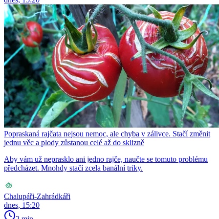
Popraskaná rajčata nejsou nemoc, ale chyba v zálivce. Stačí změnit
jednu věc a plody zůstanou celé až do sklizně
Aby vám už neprasklo ani jedno rajče, naučte se tomuto problému
předcházet. Mnohdy stačí zcela banální triky.
Chalupáři-Zahrádkáři
dnes, 15:20
2 min