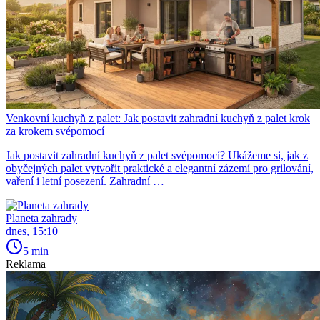
Venkovní kuchyň z palet: Jak postavit zahradní kuchyň z palet krok
za krokem svépomocí
Jak postavit zahradní kuchyň z palet svépomocí? Ukážeme si, jak z
obyčejných palet vytvořit praktické a elegantní zázemí pro grilování,
vaření i letní posezení. Zahradní …
Planeta zahrady
dnes, 15:10
5 min
Reklama