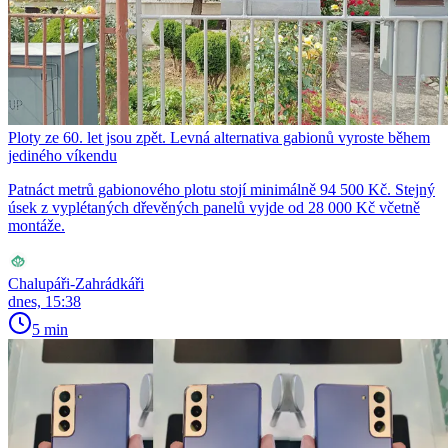
Ploty ze 60. let jsou zpět. Levná alternativa gabionů vyroste během
jediného víkendu
Patnáct metrů gabionového plotu stojí minimálně 94 500 Kč. Stejný
úsek z vyplétaných dřevěných panelů vyjde od 28 000 Kč včetně
montáže.
Chalupáři-Zahrádkáři
dnes, 15:38
5 min