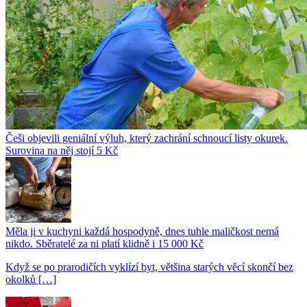
Češi objevili geniální výluh, který zachrání schnoucí listy okurek.
Surovina na něj stojí 5 Kč
Měla ji v kuchyni každá hospodyně, dnes tuhle maličkost nemá
nikdo. Sběratelé za ni platí klidně i 15 000 Kč
Když se po prarodičích vyklízí byt, většina starých věcí skončí bez
okolků […]