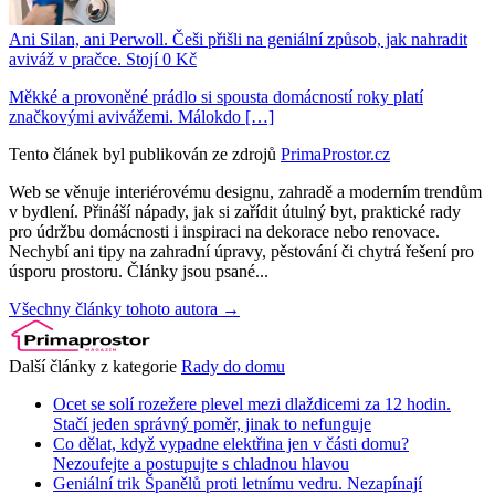
Ani Silan, ani Perwoll. Češi přišli na geniální způsob, jak nahradit
aviváž v pračce. Stojí 0 Kč
Měkké a provoněné prádlo si spousta domácností roky platí
značkovými avivážemi. Málokdo […]
Tento článek byl publikován ze zdrojů
PrimaProstor.cz
Web se věnuje interiérovému designu, zahradě a moderním trendům
v bydlení. Přináší nápady, jak si zařídit útulný byt, praktické rady
pro údržbu domácnosti i inspiraci na dekorace nebo renovace.
Nechybí ani tipy na zahradní úpravy, pěstování či chytrá řešení pro
úsporu prostoru. Články jsou psané...
Všechny články tohoto autora →
Další články z kategorie
Rady do domu
Ocet se solí rozežere plevel mezi dlaždicemi za 12 hodin.
Stačí jeden správný poměr, jinak to nefunguje
Co dělat, když vypadne elektřina jen v části domu?
Nezoufejte a postupujte s chladnou hlavou
Geniální trik Španělů proti letnímu vedru. Nezapínají