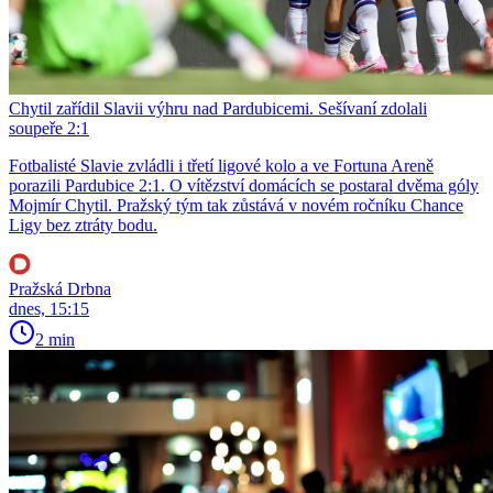
Chytil zařídil Slavii výhru nad Pardubicemi. Sešívaní zdolali
soupeře 2:1
Fotbalisté Slavie zvládli i třetí ligové kolo a ve Fortuna Areně
porazili Pardubice 2:1. O vítězství domácích se postaral dvěma góly
Mojmír Chytil. Pražský tým tak zůstává v novém ročníku Chance
Ligy bez ztráty bodu.
Pražská Drbna
dnes, 15:15
2 min