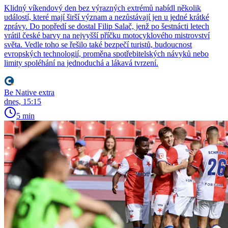
Klidný víkendový den bez výrazných extrémů nabídl několik
událostí, které mají širší význam a nezůstávají jen u jedné krátké
zprávy. Do popředí se dostal Filip Salač, jenž po šestnácti letech
vrátil české barvy na nejvyšší příčku motocyklového mistrovství
světa. Vedle toho se řešilo také bezpečí turistů, budoucnost
evropských technologií, proměna spotřebitelských návyků nebo
limity spoléhání na jednoduchá a lákavá tvrzení.
Be Native extra
dnes, 15:15
5 min