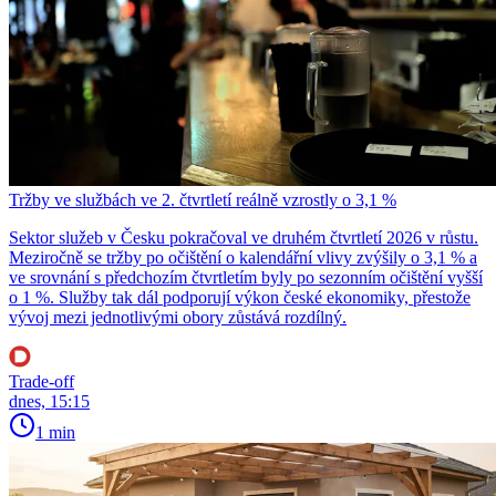
Tržby ve službách ve 2. čtvrtletí reálně vzrostly o 3,1 %
Sektor služeb v Česku pokračoval ve druhém čtvrtletí 2026 v růstu.
Meziročně se tržby po očištění o kalendářní vlivy zvýšily o 3,1 % a
ve srovnání s předchozím čtvrtletím byly po sezonním očištění vyšší
o 1 %. Služby tak dál podporují výkon české ekonomiky, přestože
vývoj mezi jednotlivými obory zůstává rozdílný.
Trade-off
dnes, 15:15
1 min