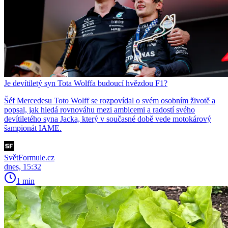
Je devítiletý syn Tota Wolffa budoucí hvězdou F1?
Šéf Mercedesu Toto Wolff se rozpovídal o svém osobním životě a
popsal, jak hledá rovnováhu mezi ambicemi a radostí svého
devítiletého syna Jacka, který v současné době vede motokárový
šampionát IAME.
SvětFormule.cz
dnes, 15:32
1 min