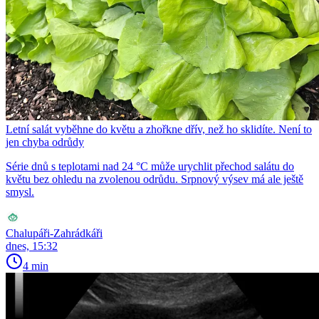
Letní salát vyběhne do květu a zhořkne dřív, než ho sklidíte. Není to
jen chyba odrůdy
Série dnů s teplotami nad 24 °C může urychlit přechod salátu do
květu bez ohledu na zvolenou odrůdu. Srpnový výsev má ale ještě
smysl.
Chalupáři-Zahrádkáři
dnes, 15:32
4 min