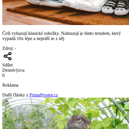
Češi vyhazují klasické rohožky. Nahrazují je tímto trendem, který
vypadá 10x lépe a nepráší se z něj
Zdroj
:
-
Sdílet
Denní
výzva
0
Reklama
Další články z
PrimaProstor.cz