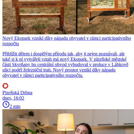
Nový Ekopark vznikl díky nápadu obyvatel v rámci participativního
rozpočtu
Přiblížit dětem i dospělým přírodu tak, aby ji nejen poznávali, ale
také si k ní vytvářeli vztah má nový Ekopark. V plzeňské městské
části Skvrňany ho centrální obvod vybudoval v proluce v Lábkově
ulici podél železniční trati. Nový prostor vznikl díky nápadu
obyvatel v rámci participativního rozpočtu.
Plzeňská Drbna
dnes, 16:02
2 min