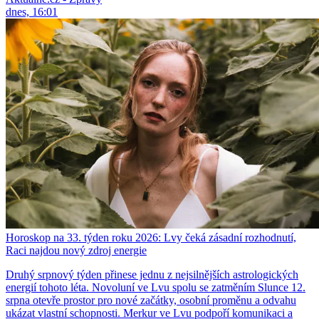
dnes, 16:01
Horoskop na 33. týden roku 2026: Lvy čeká zásadní rozhodnutí,
Raci najdou nový zdroj energie
Druhý srpnový týden přinese jednu z nejsilnějších astrologických
energií tohoto léta. Novoluní ve Lvu spolu se zatměním Slunce 12.
srpna otevře prostor pro nové začátky, osobní proměnu a odvahu
ukázat vlastní schopnosti. Merkur ve Lvu podpoří komunikaci a