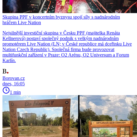
Skupina PPF v koncertním byznysu spojí síly s nadnárodním
hráčem Live Nation
Nejsilnější investiční skupina v Česku PPF (majitelka Renáta
Kellnerová) postaví společný podnik s velkým nadnárodním
promotérem Live Nation (LN; v České republice má dceřinku Live
Nation Czech Republic). Společná firma bude provozovat
multifunkční zařízení v Praze: O2 Arénu, O2 Universum a Forum
Karlín.
Borovan.cz
dnes, 16:05
1 min