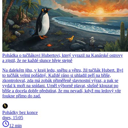
Pohádka o tučňákovi Hubertovi, který vyrazil na Kanárské ostrovy
a zjistil, že ne každé slunce hřeje stejně
Na dalekém jihu, v kraji ledu, sněhu a větru, žil tučňák Hubert. Byl
to tučňák velmi pořádný. Každé ráno si uhladil peří na břiše,
zkontroloval, zda má zobák přiměřeně slavnostní výraz, a pak se
vydal k moři na snídani. Uměl výborně plavat, slušně klouzat po
břiše a docela dobře předstírat, že mu nevadí, když mu ledový vítr
foukne přímo do zad.
Pohádky bez konce
dnes, 15:05
12 min