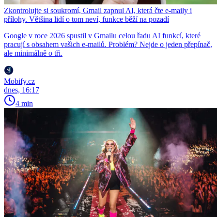
Zkontrolujte si soukromí, Gmail zapnul AI, která čte e-maily i
přílohy. Většina lidí o tom neví, funkce běží na pozadí
Google v roce 2026 spustil v Gmailu celou řadu AI funkcí, které
pracují s obsahem vašich e-mailů. Problém? Nejde o jeden přepínač,
ale minimálně o tři.
Mobify.cz
dnes, 16:17
4 min