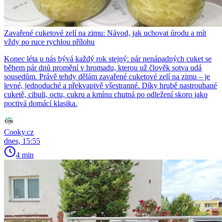
Zavařené cuketové zelí na zimu: Návod, jak uchovat úrodu a mít
vždy po ruce rychlou přílohu
Konec léta u nás bývá každý rok stejný: pár nenápadných cuket se
během pár dnů promění v hromadu, kterou už člověk sotva udá
sousedům. Právě tehdy dělám zavařené cuketové zelí na zimu – je
levné, jednoduché a překvapivě všestranné. Díky hrubě nastrouhané
cuketě, cibuli, octu, cukru a kmínu chutná po odležení skoro jako
poctivá domácí klasika.
Cooky.cz
dnes, 15:55
4 min