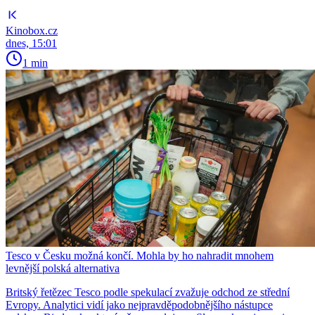
Kinobox.cz
dnes, 15:01
1 min
Tesco v Česku možná končí. Mohla by ho nahradit mnohem
levnější polská alternativa
Britský řetězec Tesco podle spekulací zvažuje odchod ze střední
Evropy. Analytici vidí jako nejpravděpodobnějšího nástupce