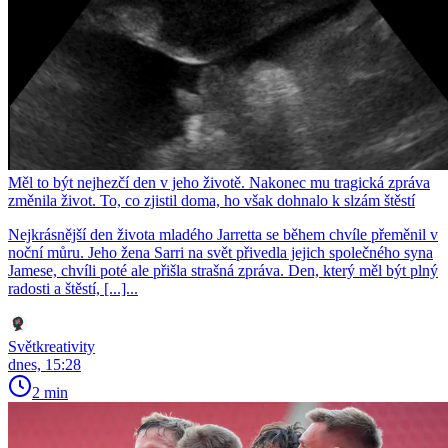
Měl to být nejhezčí den v jeho životě. Nakonec mu tragická zpráva
změnila život. To, co zjistil doma, ho však dohnalo k slzám štěstí
Nejkrásnější den života mladého Jarretta se během chvíle přeměnil v
noční můru. Jeho žena Sarri na svět přivedla jejich společného syna
Jamese, chvíli poté ale přišla strašná zpráva. Den, který měl být plný
radosti a štěstí, [...]...
Světkreativity
dnes, 15:28
2 min