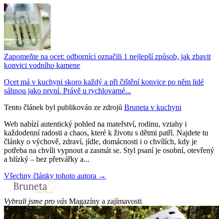
Zapomeňte na ocet: odborníci označili 1 nejlepší způsob, jak zbavit
konvici vodního kamene
Ocet má v kuchyni skoro každý a při čištění konvice po něm lidé
sáhnou jako první. Právě u rychlovarné...
Tento článek byl publikován ze zdrojů
Bruneta v kuchyni
Web nabízí autentický pohled na mateřství, rodinu, vztahy i
každodenní radosti a chaos, které k životu s dětmi patří. Najdete tu
články o výchově, zdraví, jídle, domácnosti i o chvílích, kdy je
potřeba na chvíli vypnout a zasmát se. Styl psaní je osobní, otevřený
a blízký – bez přetvářky a...
Všechny články tohoto autora →
Vybrali jsme pro vás
Magazíny a zajímavosti