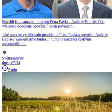
Navrhli jsme auta na míru pro Petra Pavla a Andreje Babiše: Oba
výsledky dokonale opovídají jejich povahám
Jaké auto by vystihovalo prezidenta Petra Pavla a premiéra Andreje
Babiše? Zapojili jsme fantazii, humor i inspiraci českými
automobilkami.
Světkreativity
dnes, 07:24
2 min