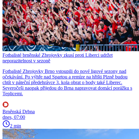
Fotbalisté brněnské Zbrojovky zkusí proti Liberci udržet
neporazitelnost v sezoně
Fotbalisté Zbrojovky Brno vstoupili do nové ligové sezony nad
očekávání. Po výhře nad Spartou a remíze na hřišti Plzně budou
chtít v páteční předehrávce 3. kola obrat o body také Liberec.
Severočeši naopak přijedou do Brna napravovat domácí porážku s
Teplicemi.
Brněnská Drbna
dnes, 07:00
2 min