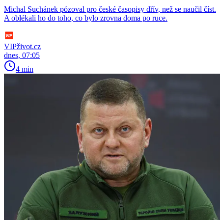
Michal Suchánek pózoval pro české časopisy dřív, než se naučil číst.
A oblékali ho do toho, co bylo zrovna doma po ruce.
VIPživot.cz
dnes, 07:05
4 min