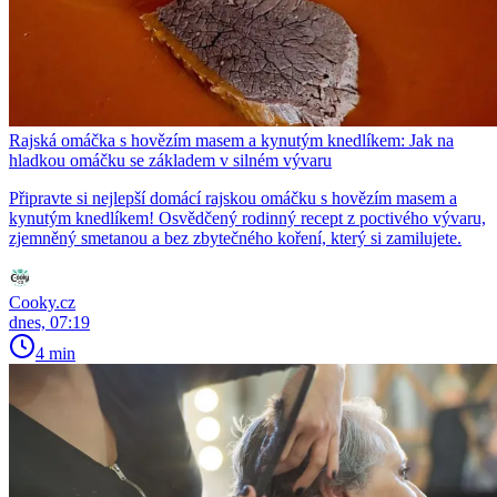
Rajská omáčka s hovězím masem a kynutým knedlíkem: Jak na
hladkou omáčku se základem v silném vývaru
Připravte si nejlepší domácí rajskou omáčku s hovězím masem a
kynutým knedlíkem! Osvědčený rodinný recept z poctivého vývaru,
zjemněný smetanou a bez zbytečného koření, který si zamilujete.
Cooky.cz
dnes, 07:19
4 min