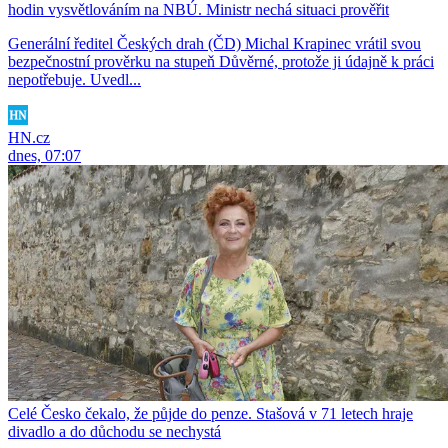
hodin vysvětlováním na NBÚ. Ministr nechá situaci prověřit
Generální ředitel Českých drah (ČD) Michal Krapinec vrátil svou
bezpečnostní prověrku na stupeň Důvěrné, protože ji údajně k práci
nepotřebuje. Uvedl...
HN.cz
dnes, 07:07
Celé Česko čekalo, že půjde do penze. Stašová v 71 letech hraje
divadlo a do důchodu se nechystá