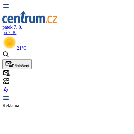
pátek 7. 8.
pá 7. 8.
21°C
Přihlášení
Reklama