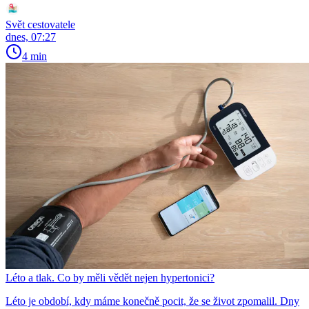
Svět cestovatele
dnes, 07:27
4 min
Léto a tlak. Co by měli vědět nejen hypertonici?
Léto je období, kdy máme konečně pocit, že se život zpomalil. Dny