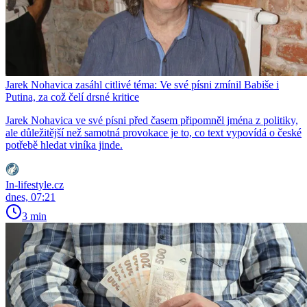
Jarek Nohavica zasáhl citlivé téma: Ve své písni zmínil Babiše i
Putina, za což čelí drsné kritice
Jarek Nohavica ve své písni před časem připomněl jména z politiky,
ale důležitější než samotná provokace je to, co text vypovídá o české
potřebě hledat viníka jinde.
In-lifestyle.cz
dnes, 07:21
3 min