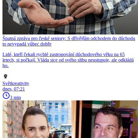
Špatná zpráva pro české seniory: S dřívějším odchodem do důchodu
to nevypadá vůbec dobře
Lidé, kteří čekali rychlé zastropování důchodového věku na 65
letech, si počkají. Vláda sice od svého slibu neustupuje, ale odkládá
ho.
Světkreativity
dnes, 07:21
3 min