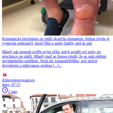
Romantická procházka po pláži skončila dramatem. Jediná chyba je
vystavila nebezpečí, které číhá u moře častěji, než se zdá
Mladý pár nemohl uvěřit svým očím, když uviděl své nohy po
procházce po pláži. Mladý muž se ženou zjistili, že se stali obětmi
neviditelného nepřítele. Není nic romantičtějšího, než strávit
dovolenou s milovanou osobou [...]...
Zdravestravovani.eu
dnes, 07:15
2 min