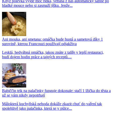
Když polévka vyjde moc řídká, většina z nás automaticky sáhne po
hladké mouce nebo si zasmaží jíšku. Jenže...
Ani mouka, ani smetana: omáčka bude hustá a sametová díky 1
surovině, kterou Francouzi používají odjakživa
Lesklá, hedvábná omáčka, jakou znáte z talíře v lepší restauraci,
budí dojem hodin práce a tajných receptů....
Babiččin trik na palačinky funguje dokonale: stačí 1 lžička do těsta a
už se vám nikdy nepotrhají
Málokterá kuchyňská nehoda dokáže zkazit chuť do vaření tak
spolehlivě jako palačinka, která se v půlce...