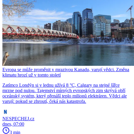
Evropa se může proměnit v mrazivou Kanadu, varují vědci. Změna
klimatu hrozí už v tomto století
Zatímco Londýn si v lednu užívá 8 °C, Calgary na stejné šířce
mrzne pod nulou. Tajemství mírných evropských zim skrývá obří
oceánský systém, který přenáší teplo milionů elektráren. Vědci ale
varují: pokud se zhroutí, čeká nás katastrofa.
NESPECHEJ.cz
dnes, 07:00
3 min