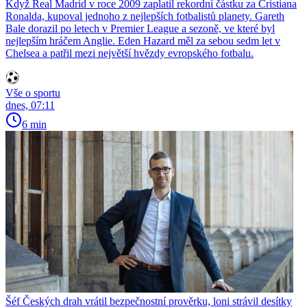
Když Real Madrid v roce 2009 zaplatil rekordní částku za Cristiana
Ronalda, kupoval jednoho z nejlepších fotbalistů planety. Gareth
Bale dorazil po letech v Premier League a sezoně, ve které byl
nejlepším hráčem Anglie. Eden Hazard měl za sebou sedm let v
Chelsea a patřil mezi největší hvězdy evropského fotbalu.
Vše o sportu
dnes, 07:11
6 min
Šéf Českých drah vrátil bezpečnostní prověrku, loni strávil desítky