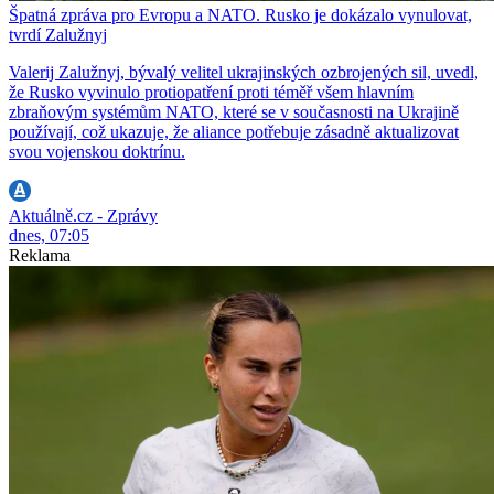
Špatná zpráva pro Evropu a NATO. Rusko je dokázalo vynulovat,
tvrdí Zalužnyj
Valerij Zalužnyj, bývalý velitel ukrajinských ozbrojených sil, uvedl,
že Rusko vyvinulo protiopatření proti téměř všem hlavním
zbraňovým systémům NATO, které se v současnosti na Ukrajině
používají, což ukazuje, že aliance potřebuje zásadně aktualizovat
svou vojenskou doktrínu.
Aktuálně.cz - Zprávy
dnes, 07:05
Reklama