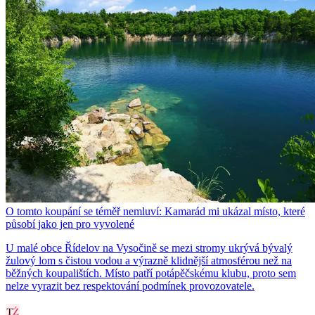
O tomto koupání se téměř nemluví: Kamarád mi ukázal místo, které
působí jako jen pro vyvolené
U malé obce Řídelov na Vysočině se mezi stromy ukrývá bývalý
žulový lom s čistou vodou a výrazně klidnější atmosférou než na
běžných koupalištích. Místo patří potápěčskému klubu, proto sem
nelze vyrazit bez respektování podmínek provozovatele.