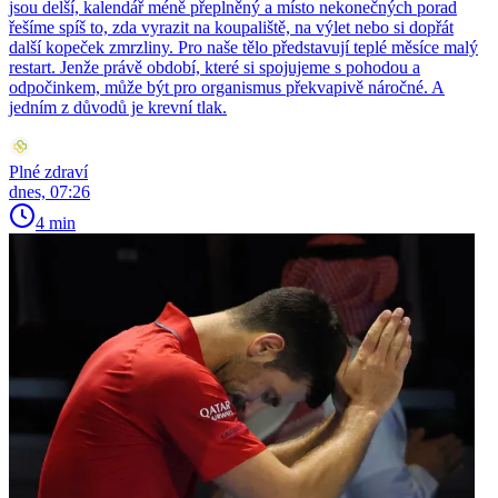
jsou delší, kalendář méně přeplněný a místo nekonečných porad
řešíme spíš to, zda vyrazit na koupaliště, na výlet nebo si dopřát
další kopeček zmrzliny. Pro naše tělo představují teplé měsíce malý
restart. Jenže právě období, které si spojujeme s pohodou a
odpočinkem, může být pro organismus překvapivě náročné. A
jedním z důvodů je krevní tlak.
Plné zdraví
dnes, 07:26
4 min