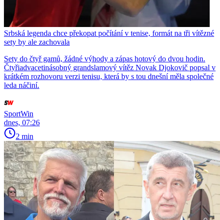
Srbská legenda chce překopat počítání v tenise, formát na tři vítězné
sety by ale zachovala
Sety do čtyř gamů, žádné výhody a zápas hotový do dvou hodin.
Čtyřiadvacetinásobný grandslamový vítěz Novak Djokovič popsal v
krátkém rozhovoru verzi tenisu, která by s tou dnešní měla společné
leda náčiní.
SportWin
dnes, 07:26
2 min