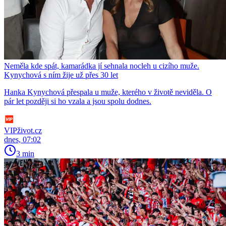
Neměla kde spát, kamarádka jí sehnala nocleh u cizího muže.
Kynychová s ním žije už přes 30 let
Hanka Kynychová přespala u muže, kterého v životě neviděla. O
pár let později si ho vzala a jsou spolu dodnes.
VIPživot.cz
dnes, 07:02
3 min