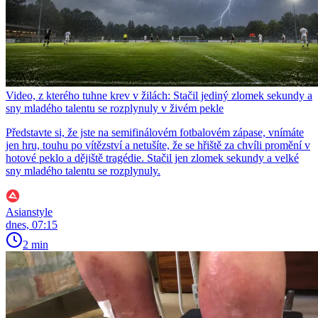
Video, z kterého tuhne krev v žilách: Stačil jediný zlomek sekundy a
sny mladého talentu se rozplynuly v živém pekle
Představte si, že jste na semifinálovém fotbalovém zápase, vnímáte
jen hru, touhu po vítězství a netušíte, že se hřiště za chvíli promění v
hotové peklo a dějiště tragédie. Stačil jen zlomek sekundy a velké
sny mladého talentu se rozplynuly.
Asianstyle
dnes, 07:15
2 min