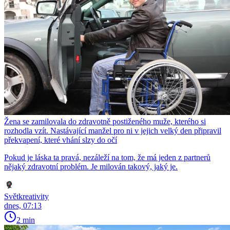
Žena se zamilovala do zdravotně postiženého muže, kterého si
rozhodla vzít. Nastávající manžel pro ni v jejich velký den připravil
překvapení, které vhání slzy do očí
Pokud je láska ta pravá, nezáleží na tom, že má jeden z partnerů
nějaký zdravotní problém. Je milován takový, jaký je.
Světkreativity
dnes, 07:13
2 min