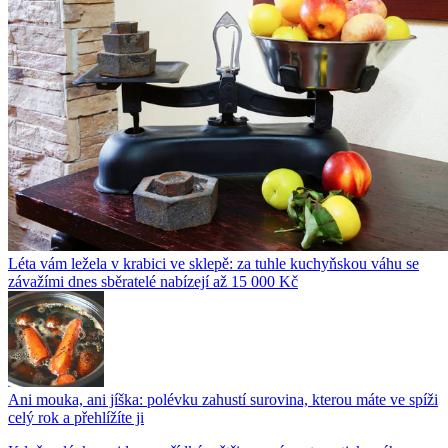
Léta vám ležela v krabici ve sklepě: za tuhle kuchyňskou váhu se
závažími dnes sběratelé nabízejí až 15 000 Kč
Ani mouka, ani jíška: polévku zahustí surovina, kterou máte ve spíži
celý rok a přehlížíte ji