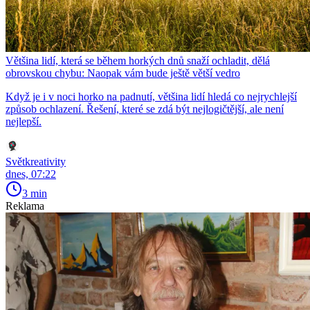
Většina lidí, která se během horkých dnů snaží ochladit, dělá
obrovskou chybu: Naopak vám bude ještě větší vedro
Když je i v noci horko na padnutí, většina lidí hledá co nejrychlejší
způsob ochlazení. Řešení, které se zdá být nejlogičtější, ale není
nejlepší.
Světkreativity
dnes, 07:22
3 min
Reklama