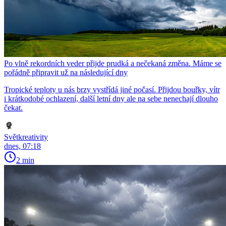
Po vlně rekordních veder přijde prudká a nečekaná změna. Máme se
pořádně připravit už na následující dny
Tropické teploty u nás brzy vystřídá jiné počasí. Přijdou bouřky, vítr
i krátkodobé ochlazení, další letní dny ale na sebe nenechají dlouho
čekat.
Světkreativity
dnes, 07:18
2 min