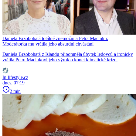
Daniela Brzobohatá totálně znemožnila Petra Macinku:
Moderátorka mu vrátila jeho absurdní chvástání
Daniela Brzobohatá z Islandu připomněla úbytek ledovců a ironicky
vrátila Petru Macinkovi jeho výrok o konci klimatické krize.
In-lifestyle.cz
dnes, 07:19
2 min