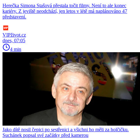
Herečka Simona Stašová přestala točit filmy. Není to ale konec
kariéry. Z jeviště neodchází, jen letos v létě má naplánováno 47
představení.
VIPživot.cz
dnes, 07:05
4 min
Jako dítě nosil čepici po sestřenici a všichni ho měli za holčičku.
Suchánek popsal své začátky před kamerou