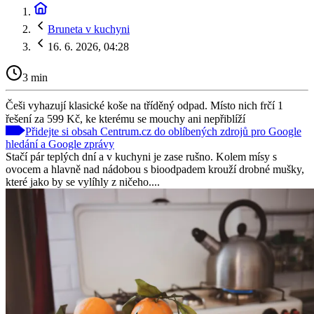
Bruneta v kuchyni
16. 6. 2026, 04:28
3 min
Češi vyhazují klasické koše na tříděný odpad. Místo nich frčí 1
řešení za 599 Kč, ke kterému se mouchy ani nepřiblíží
Přidejte si obsah Centrum.cz do oblíbených zdrojů pro Google
hledání a Google zprávy
Stačí pár teplých dní a v kuchyni je zase rušno. Kolem mísy s
ovocem a hlavně nad nádobou s bioodpadem krouží drobné mušky,
které jako by se vylíhly z ničeho....