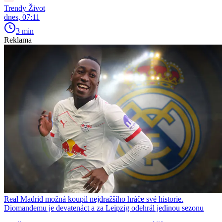
Trendy Život
dnes, 07:11
3 min
Reklama
Real Madrid možná koupil nejdražšího hráče své historie.
Diomandemu je devatenáct a za Leipzig odehrál jedinou sezonu