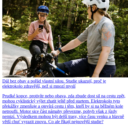
Dál bez obav a pořád vlastní silou. Studie ukazují, proč je
elektrokolo zdravější, než si mnozí myslí
Prudké kopce, protivítr nebo obava, zda zbude dost sil na cestu zpět,
mohou cyklistický výlet zhatit ještě před startem. Elektrokolo tyto
překážky zmenšuje a otevírá cestu i těm, kteří by si na běžném kole
netroufli. Motor sice část námahy převezme, pohyb však z jízdy
nemizí. Výsledkem mohou být delší trasy, více času venku a hlavně
větší chuť vyrazit znovu. Co ale říkají nejnovější studie?