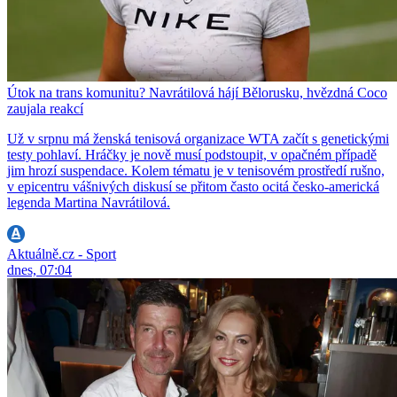
Útok na trans komunitu? Navrátilová hájí Bělorusku, hvězdná Coco
zaujala reakcí
Už v srpnu má ženská tenisová organizace WTA začít s genetickými
testy pohlaví. Hráčky je nově musí podstoupit, v opačném případě
jim hrozí suspendace. Kolem tématu je v tenisovém prostředí rušno,
v epicentru vášnivých diskusí se přitom často ocitá česko-americká
legenda Martina Navrátilová.
Aktuálně.cz - Sport
dnes, 07:04