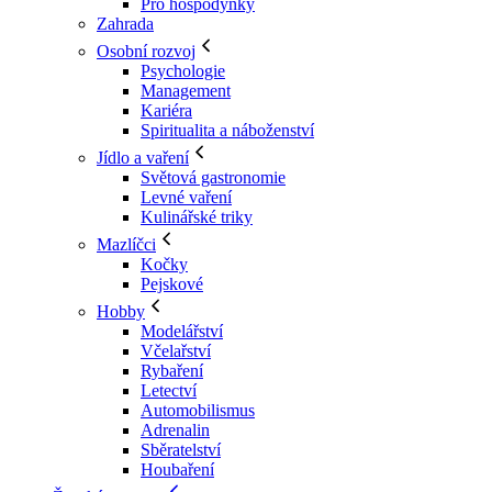
Pro hospodyňky
Zahrada
Osobní rozvoj
Psychologie
Management
Kariéra
Spiritualita a náboženství
Jídlo a vaření
Světová gastronomie
Levné vaření
Kulinářské triky
Mazlíčci
Kočky
Pejskové
Hobby
Modelářství
Včelařství
Rybaření
Letectví
Automobilismus
Adrenalin
Sběratelství
Houbaření