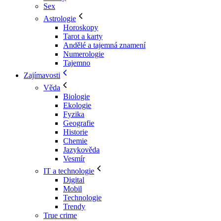
Sex
Astrologie
Horoskopy
Tarot a karty
Andělé a tajemná znamení
Numerologie
Tajemno
Zajímavosti
Věda
Biologie
Ekologie
Fyzika
Geografie
Historie
Chemie
Jazykověda
Vesmír
IT a technologie
Digital
Mobil
Technologie
Trendy
True crime