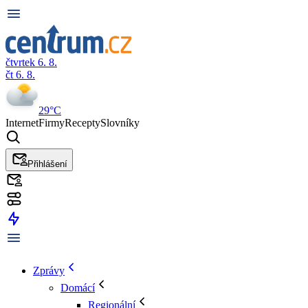
čtvrtek 6. 8.
čt 6. 8.
29°C
Internet
Firmy
Recepty
Slovníky
Přihlášení
Zprávy
Domácí
Regionální