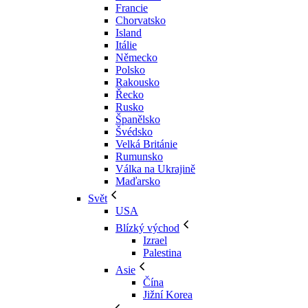
Francie
Chorvatsko
Island
Itálie
Německo
Polsko
Rakousko
Řecko
Rusko
Španělsko
Švédsko
Velká Británie
Rumunsko
Válka na Ukrajině
Maďarsko
Svět
USA
Blízký východ
Izrael
Palestina
Asie
Čína
Jižní Korea