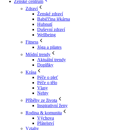
Ženské centrum
Zdraví
Ženské zdraví
Babiččina lékárna
Hubnutí
Duševní zdraví
Wellbeing
Fitness
Jóga a pilates
Módní trendy
Aktuální trendy
Doplňky
Krása
Péče o pleť
Péče o tělo
Vlasy
Nehty
Příběhy ze života
Inspirativní ženy
Rodina & komunita
Výchova
Přátelství
Vztahy