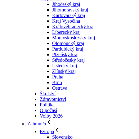
Jihočeský kraj
Jihomoravský kraj
Karlovarský kraj
Kraj Vysočina
Králověhradecký kraj
Liberecký kraj
Moravskoslezský kraj
Olomoucký kraj
Pardubický kraj
Plzeňský kraj
Středočeský kraj
Ústecký kraj
Zlínský kraj
Praha
Brno
Ostrava
Školství
Zdravotnictví
Politika
O počasí
Volby 2026
Zahraničí
Evropa
Slovensko