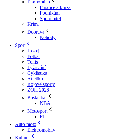
Ekonomika
Finance a burza
Podnikání
Spotřebitel
Krimi
Doprava
Nehody
Sport
Hokej
Fotbal
Tenis
Lyžování
Cyklistika
Atletika
Bojové sporty
ZOH 2026
Basketbal
NBA
Motosport
F1
Auto-moto
Elektromobily
Kultura