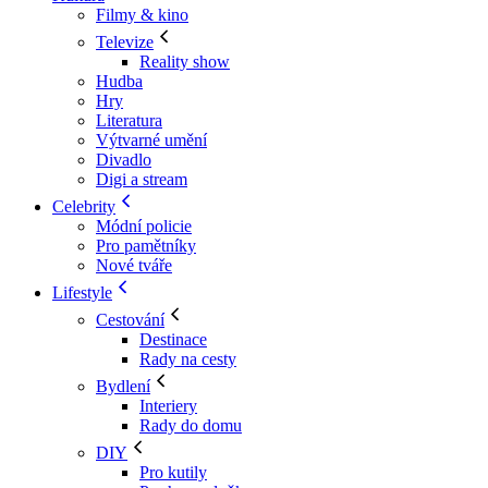
Filmy & kino
Televize
Reality show
Hudba
Hry
Literatura
Výtvarné umění
Divadlo
Digi a stream
Celebrity
Módní policie
Pro pamětníky
Nové tváře
Lifestyle
Cestování
Destinace
Rady na cesty
Bydlení
Interiery
Rady do domu
DIY
Pro kutily