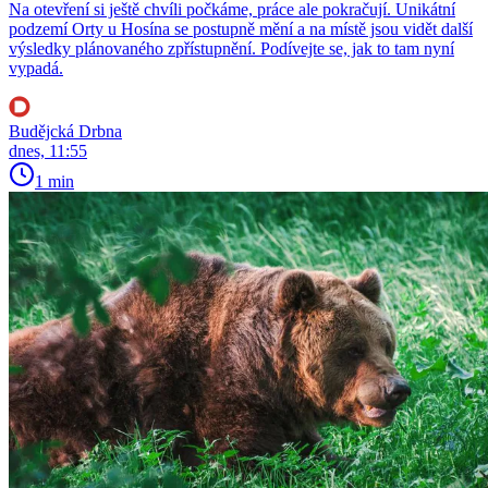
Na otevření si ještě chvíli počkáme, práce ale pokračují. Unikátní
podzemí Orty u Hosína se postupně mění a na místě jsou vidět další
výsledky plánovaného zpřístupnění. Podívejte se, jak to tam nyní
vypadá.
Budějcká Drbna
dnes, 11:55
1 min