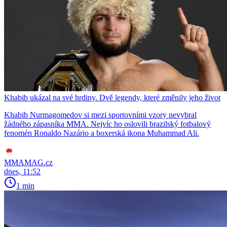
Khabib ukázal na své hrdiny. Dvě legendy, které změnily jeho život
Khabib Nurmagomedov si mezi sportovními vzory nevybral
žádného zápasníka MMA. Nejvíc ho oslovili brazilský fotbalový
fenomén Ronaldo Nazário a boxerská ikona Muhammad Ali.
MMAMAG.cz
dnes, 11:52
1 min