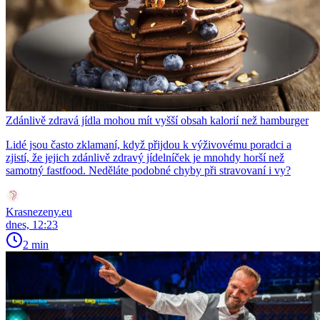
Zdánlivě zdravá jídla mohou mít vyšší obsah kalorií než hamburger
Lidé jsou často zklamaní, když přijdou k výživovému poradci a
zjistí, že jejich zdánlivě zdravý jídelníček je mnohdy horší než
samotný fastfood. Neděláte podobné chyby při stravovaní i vy?
Krasnezeny.eu
dnes, 12:23
2 min