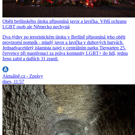
Oběti berlínského útoku připomíná javor a lavička. Větší ochranu
LGBT osob ale Německo nechystá
Dva týdny po teroristickém útoku v Berlíně připomíná jeho oběti
provizorní pomník - mladý javor a lavička v duhových barvách.
Jednadvacetiletý islamista najel v centrálním parku Tiergarten 25.
července při manifestaci za práva komunity LGBT+ do lidí, jednu
ženu zabil a dalších 31 zranil.
Aktuálně.cz - Zprávy
dnes, 11:57