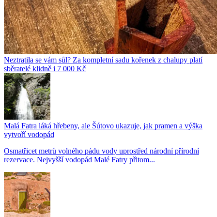
Neztratila se vám sůl? Za kompletní sadu kořenek z chalupy platí
sběratelé klidně i 7 000 Kč
Malá Fatra láká hřebeny, ale Šútovo ukazuje, jak pramen a výška
vytvoří vodopád
Osmatřicet metrů volného pádu vody uprostřed národní přírodní
rezervace. Nejvyšší vodopád Malé Fatry přitom...