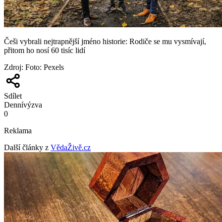
Češi vybrali nejtrapnější jméno historie: Rodiče se mu vysmívají,
přitom ho nosí 60 tisíc lidí
Zdroj
:
Foto: Pexels
Sdílet
Denní
výzva
0
Reklama
Další články z
VědaŽivě.cz