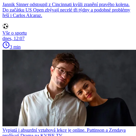
Jannik Sinner odstoupil z Cincinnati kvůli zranění pravého kolena.
Do začátku US Open zbývají necelé tři týdny a podobné problémy
řeší i Carlos Alcaraz.
Vše o sportu
dnes, 12:07
3 min
Vypjatá i absurdní vztahová lekce je online. Pattinson a Zendaya
prožívají Drama na KVIFF TV