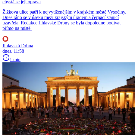
chystá se její oprava
Žižkova ulice patří k nejvytíženějším v krajském městě Vysočiny.
Dnes ráno se v úseku mezi krajským úřadem a čerpací stanicí
uzavřela. Redakce Jihlavské Drbny se byla dopoledne podívat
přímo na místě.
Jihlavská Drbna
dnes, 11:58
1 min