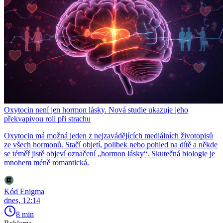
Oxytocin není jen hormon lásky. Nová studie ukazuje jeho
překvapivou roli při strachu
Oxytocin má možná jeden z nejzavádějících mediálních životopisů
ze všech hormonů. Stačí objetí, polibek nebo pohled na dítě a někde
se téměř jistě objeví označení „hormon lásky“. Skutečná biologie je
mnohem méně romantická.
Kód Enigma
dnes, 12:14
8 min