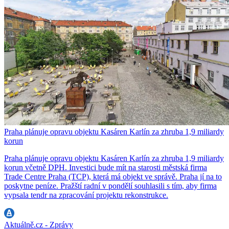
Praha plánuje opravu objektu Kasáren Karlín za zhruba 1,9 miliardy
korun
Praha plánuje opravu objektu Kasáren Karlín za zhruba 1,9 miliardy
korun včetně DPH. Investici bude mít na starosti městská firma
Trade Centre Praha (TCP), která má objekt ve správě. Praha jí na to
poskytne peníze. Pražští radní v pondělí souhlasili s tím, aby firma
vypsala tendr na zpracování projektu rekonstrukce.
Aktuálně.cz - Zprávy