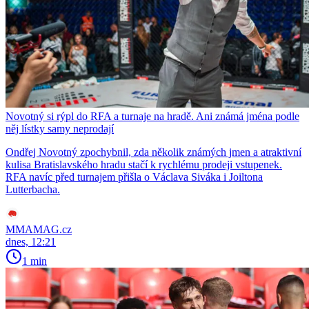
Novotný si rýpl do RFA a turnaje na hradě. Ani známá jména podle
něj lístky samy neprodají
Ondřej Novotný zpochybnil, zda několik známých jmen a atraktivní
kulisa Bratislavského hradu stačí k rychlému prodeji vstupenek.
RFA navíc před turnajem přišla o Václava Siváka i Joiltona
Lutterbacha.
MMAMAG.cz
dnes, 12:21
1 min