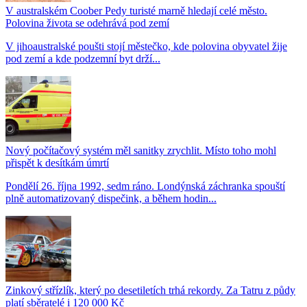
V australském Coober Pedy turisté marně hledají celé město.
Polovina života se odehrává pod zemí
V jihoaustralské poušti stojí městečko, kde polovina obyvatel žije
pod zemí a kde podzemní byt drží...
Nový počítačový systém měl sanitky zrychlit. Místo toho mohl
přispět k desítkám úmrtí
Pondělí 26. října 1992, sedm ráno. Londýnská záchranka spouští
plně automatizovaný dispečink, a během hodin...
Zinkový střízlík, který po desetiletích trhá rekordy. Za Tatru z půdy
platí sběratelé i 120 000 Kč