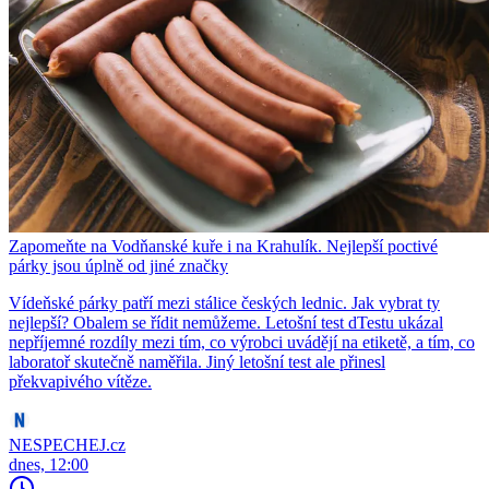
Zapomeňte na Vodňanské kuře i na Krahulík. Nejlepší poctivé
párky jsou úplně od jiné značky
Vídeňské párky patří mezi stálice českých lednic. Jak vybrat ty
nejlepší? Obalem se řídit nemůžeme. Letošní test dTestu ukázal
nepříjemné rozdíly mezi tím, co výrobci uvádějí na etiketě, a tím, co
laboratoř skutečně naměřila. Jiný letošní test ale přinesl
překvapivého vítěze.
NESPECHEJ.cz
dnes, 12:00