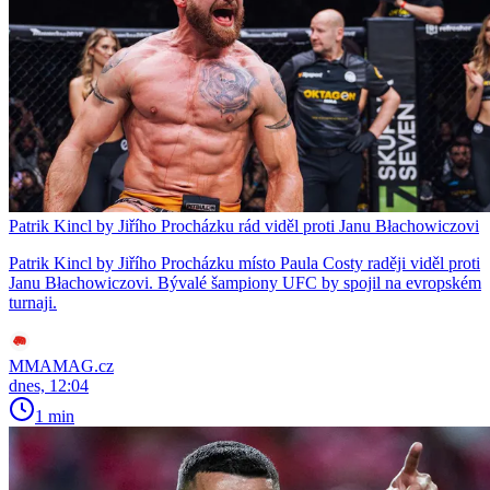
Patrik Kincl by Jiřího Procházku rád viděl proti Janu Błachowiczovi
Patrik Kincl by Jiřího Procházku místo Paula Costy raději viděl proti
Janu Błachowiczovi. Bývalé šampiony UFC by spojil na evropském
turnaji.
MMAMAG.cz
dnes, 12:04
1 min