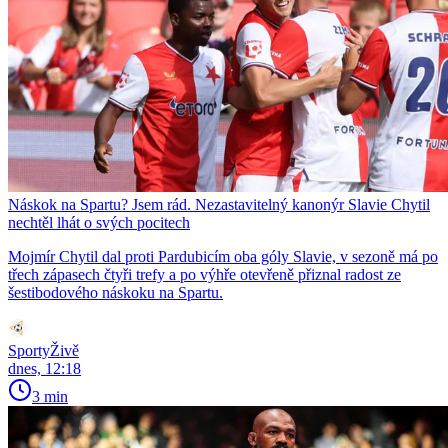
Náskok na Spartu? Jsem rád. Nezastavitelný kanonýr Slavie Chytil
nechtěl lhát o svých pocitech
Mojmír Chytil dal proti Pardubicím oba góly Slavie, v sezoně má po
třech zápasech čtyři trefy a po výhře otevřeně přiznal radost ze
šestibodového náskoku na Spartu.
SportyŽivě
dnes, 12:18
3 min