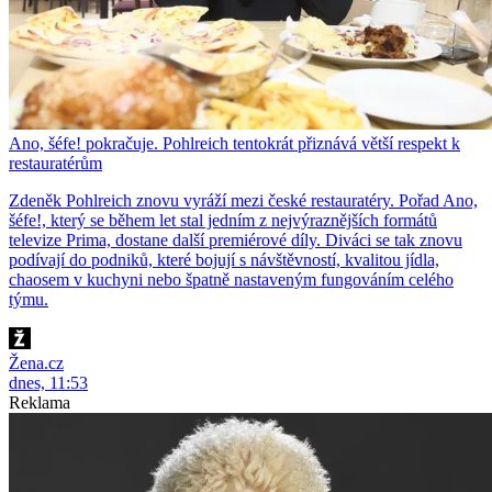
Ano, šéfe! pokračuje. Pohlreich tentokrát přiznává větší respekt k
restauratérům
Zdeněk Pohlreich znovu vyráží mezi české restauratéry. Pořad Ano,
šéfe!, který se během let stal jedním z nejvýraznějších formátů
televize Prima, dostane další premiérové díly. Diváci se tak znovu
podívají do podniků, které bojují s návštěvností, kvalitou jídla,
chaosem v kuchyni nebo špatně nastaveným fungováním celého
týmu.
Žena.cz
dnes, 11:53
Reklama