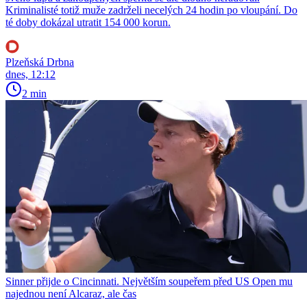
Kriminalisté totiž muže zadrželi necelých 24 hodin po vloupání. Do
té doby dokázal utratit 154 000 korun.
Plzeňská Drbna
dnes, 12:12
2 min
Sinner přijde o Cincinnati. Největším soupeřem před US Open mu
najednou není Alcaraz, ale čas