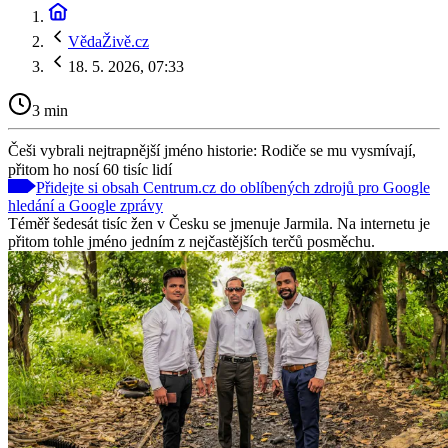
VědaŽivě.cz
18. 5. 2026, 07:33
3 min
Češi vybrali nejtrapnější jméno historie: Rodiče se mu vysmívají,
přitom ho nosí 60 tisíc lidí
Přidejte si obsah Centrum.cz do oblíbených zdrojů pro Google
hledání a Google zprávy
Téměř šedesát tisíc žen v Česku se jmenuje Jarmila. Na internetu je
přitom tohle jméno jedním z nejčastějších terčů posměchu.