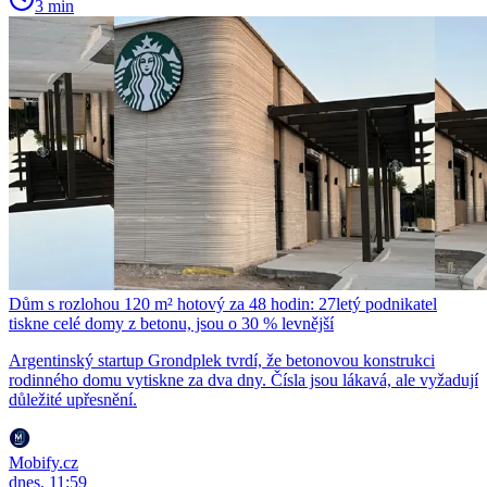
3 min
Dům s rozlohou 120 m² hotový za 48 hodin: 27letý podnikatel
tiskne celé domy z betonu, jsou o 30 % levnější
Argentinský startup Grondplek tvrdí, že betonovou konstrukci
rodinného domu vytiskne za dva dny. Čísla jsou lákavá, ale vyžadují
důležité upřesnění.
Mobify.cz
dnes, 11:59