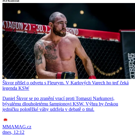
Reklama
Škvor přišel o odvetu s Fleurym. V Karlových Varech ho teď čeká
legenda KSW
Daniel Škvor se po zranění vrací proti Tomaszi Narkunovi,
bývalému dlouholetému šampionovi KSW. Výhra by českou
jedničku polotěžké váhy udržela v debatě o titul.
MMAMAG.cz
dnes, 12:12