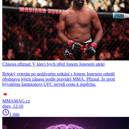
Chisora přiznal: V kleci bych před Jonem Jonesem utekl
Britský veterán po nedávném setkání s Jonem Jonesem odmítl
představu jejich zápasu podle pravidel MMA. Přiznal, že proti
bývalému šampionovi UFC nevidí cestu k úspěchu.
MMAMAG.cz
dnes, 12:16
1 min