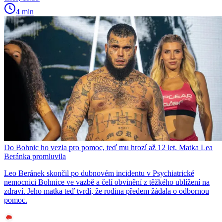
4 min
Do Bohnic ho vezla pro pomoc, teď mu hrozí až 12 let. Matka Lea
Beránka promluvila
Leo Beránek skončil po dubnovém incidentu v Psychiatrické
nemocnici Bohnice ve vazbě a čelí obvinění z těžkého ublížení na
zdraví. Jeho matka teď tvrdí, že rodina předem žádala o odbornou
pomoc.