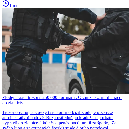
1 min
Zloděj ukradl trezor s 250 000 korunami. Okamžitě zamířil utrácet
do zlatnictví
Trezor obsahující stovky tisíc korun odcizil zloděj v plzeňské
administrativní budově. Bezprostředně po krádeži se pachatel
vypravil do zlatnictví, kde část peněz hned utratil za šperky. Ze
svého lupu a zakoupených šperků se ale dlouho neradoval.