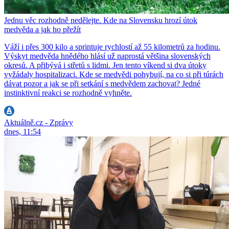
Jednu věc rozhodně nedělejte. Kde na Slovensku hrozí útok
medvěda a jak ho přežít
Váží i přes 300 kilo a sprintuje rychlostí až 55 kilometrů za hodinu.
Výskyt medvěda hnědého hlásí už naprostá většina slovenských
okresů. A přibývá i střetů s lidmi. Jen tento víkend si dva útoky
vyžádaly hospitalizaci. Kde se medvědi pohybují, na co si při túrách
dávat pozor a jak se při setkání s medvědem zachovat? Jedné
instinktivní reakci se rozhodně vyhněte.
Aktuálně.cz - Zprávy
dnes, 11:54