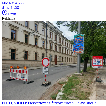
MMAMAG.cz
dnes, 11:58
1 min
Reklama
FOTO, VIDEO: Frekventovaná Žižkova ulice v Jihlavě ztichla,