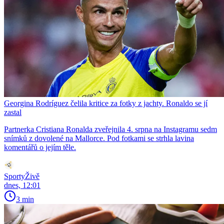
Georgina Rodríguez čelila kritice za fotky z jachty. Ronaldo se jí
zastal
Partnerka Cristiana Ronalda zveřejnila 4. srpna na Instagramu sedm
snímků z dovolené na Mallorce. Pod fotkami se strhla lavina
komentářů o jejím těle.
SportyŽivě
dnes, 12:01
3 min