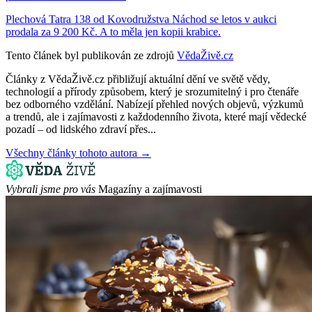
Plechová Tatra 138 od Kovodružstva Náchod se letos v aukci
prodala za 9 200 Kč. A to měla jen kopii krabice.
Tento článek byl publikován ze zdrojů
VědaŽivě.cz
Články z VědaŽivě.cz přibližují aktuální dění ve světě vědy,
technologií a přírody způsobem, který je srozumitelný i pro čtenáře
bez odborného vzdělání. Nabízejí přehled nových objevů, výzkumů
a trendů, ale i zajímavosti z každodenního života, které mají vědecké
pozadí – od lidského zdraví přes...
Všechny články tohoto autora →
Vybrali jsme pro vás
Magazíny a zajímavosti