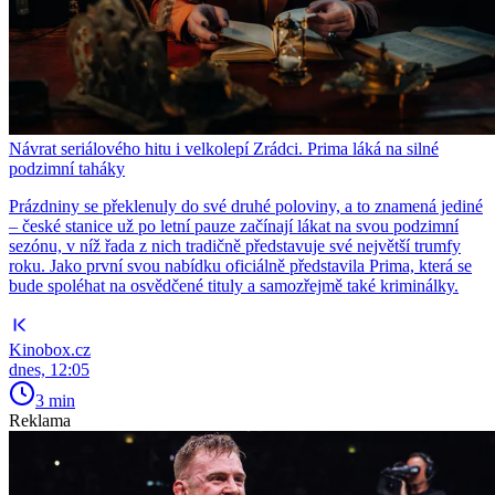
Návrat seriálového hitu i velkolepí Zrádci. Prima láká na silné
podzimní taháky
Prázdniny se překlenuly do své druhé poloviny, a to znamená jediné
– české stanice už po letní pauze začínají lákat na svou podzimní
sezónu, v níž řada z nich tradičně představuje své největší trumfy
roku. Jako první svou nabídku oficiálně představila Prima, která se
bude spoléhat na osvědčené tituly a samozřejmě také kriminálky.
Kinobox.cz
dnes, 12:05
3 min
Reklama