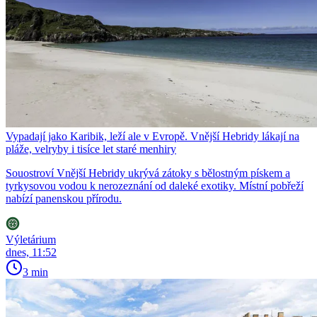
Vypadají jako Karibik, leží ale v Evropě. Vnější Hebridy lákají na
pláže, velryby i tisíce let staré menhiry
Souostroví Vnější Hebridy ukrývá zátoky s bělostným pískem a
tyrkysovou vodou k nerozeznání od daleké exotiky. Místní pobřeží
nabízí panenskou přírodu.
Výletárium
dnes, 11:52
3 min