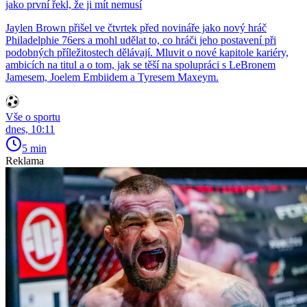
jako první řekl, že ji mít nemusí
Jaylen Brown přišel ve čtvrtek před novináře jako nový hráč
Philadelphie 76ers a mohl udělat to, co hráči jeho postavení při
podobných příležitostech dělávají. Mluvit o nové kapitole kariéry,
ambicích na titul a o tom, jak se těší na spolupráci s LeBronem
Jamesem, Joelem Embiidem a Tyresem Maxeym.
Vše o sportu
dnes, 10:11
5 min
Reklama