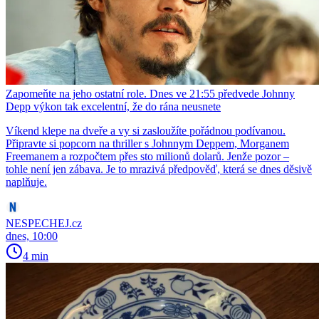
Zapomeňte na jeho ostatní role. Dnes ve 21:55 předvede Johnny
Depp výkon tak excelentní, že do rána neusnete
Víkend klepe na dveře a vy si zasloužíte pořádnou podívanou.
Připravte si popcorn na thriller s Johnnym Deppem, Morganem
Freemanem a rozpočtem přes sto milionů dolarů. Jenže pozor –
tohle není jen zábava. Je to mrazivá předpověď, která se dnes děsivě
naplňuje.
NESPECHEJ.cz
dnes, 10:00
4 min