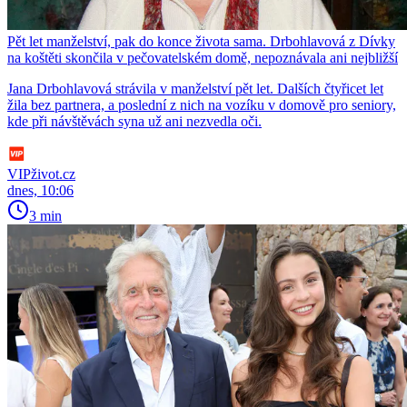
Pět let manželství, pak do konce života sama. Drbohlavová z Dívky
na koštěti skončila v pečovatelském domě, nepoznávala ani nejbližší
Jana Drbohlavová strávila v manželství pět let. Dalších čtyřicet let
žila bez partnera, a poslední z nich na vozíku v domově pro seniory,
kde při návštěvách syna už ani nezvedla oči.
VIPživot.cz
dnes, 10:06
3 min