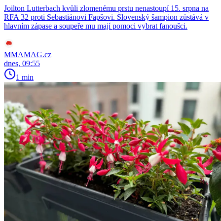
Joilton Lutterbach kvůli zlomenému prstu nenastoupí 15. srpna na
RFA 32 proti Sebastiánovi Fapšovi. Slovenský šampion zůstává v
hlavním zápase a soupeře mu mají pomoci vybrat fanoušci.
MMAMAG.cz
dnes, 09:55
1 min