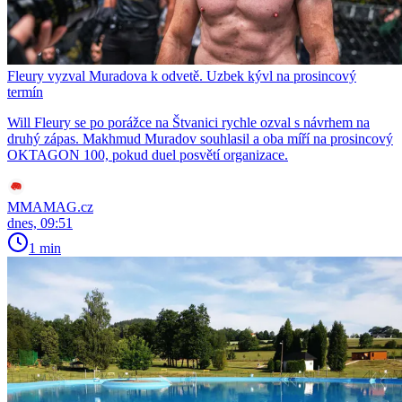
Fleury vyzval Muradova k odvetě. Uzbek kývl na prosincový
termín
Will Fleury se po porážce na Štvanici rychle ozval s návrhem na
druhý zápas. Makhmud Muradov souhlasil a oba míří na prosincový
OKTAGON 100, pokud duel posvětí organizace.
MMAMAG.cz
dnes, 09:51
1 min