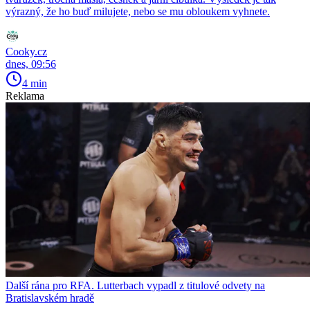
výrazný, že ho buď milujete, nebo se mu obloukem vyhnete.
Cooky.cz
dnes, 09:56
4 min
Reklama
Další rána pro RFA. Lutterbach vypadl z titulové odvety na
Bratislavském hradě