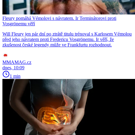
Fleury pomáhá Vémolovi s návratem. Ir Terminátorovi proti
Vosgrönemu věří
Will Fleury jen pár dní po ztrátě titulu trénoval s Karlosem Vémolou
před jeho návratem proti Fredericu Vosgrönemu. Ir věří, že
zkušenost české legendy může ve Frankfurtu rozhodnout.
MMAMAG.cz
dnes, 10:09
1 min