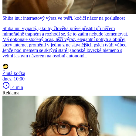
Shiba inu: internetový výraz ve tváři, kočičí názor na poslušnost
Shiba inu vypadá, jako by člověka právě přistihl při něčem
mimořádně trapném a rozhodl se, že to zatím nebude komentovat.
Má dokonale stočený ocas, liščí výraz, elegantní pohyb a obličej,
který internet proměnil v jednu z nejslavnějších psích tváří vůbec.
Jenže pod memem se skrývá staré japonské lovecké plemeno s
velmi jasným názorem na osobní autonomii.
Žlutá kočka
dnes, 10:00
14 min
Reklama