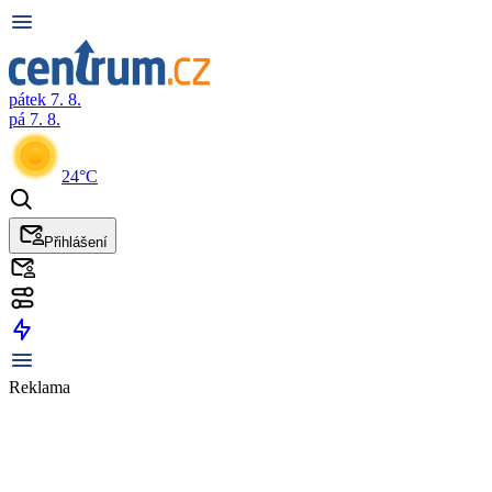
pátek 7. 8.
pá 7. 8.
24°C
Přihlášení
Reklama