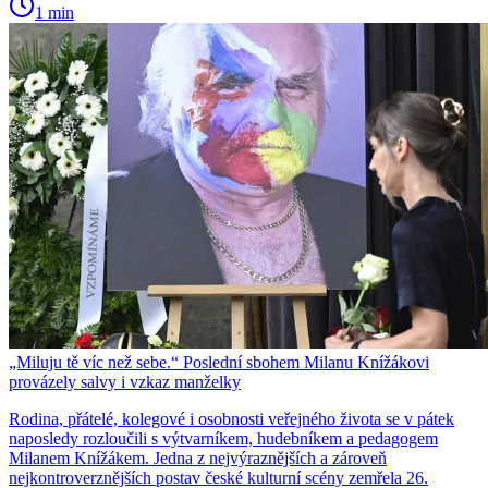
1 min
„Miluju tě víc než sebe.“ Poslední sbohem Milanu Knížákovi
provázely salvy i vzkaz manželky
Rodina, přátelé, kolegové i osobnosti veřejného života se v pátek
naposledy rozloučili s výtvarníkem, hudebníkem a pedagogem
Milanem Knížákem. Jedna z nejvýraznějších a zároveň
nejkontroverznějších postav české kulturní scény zemřela 26.