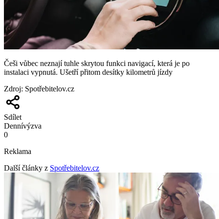
Češi vůbec neznají tuhle skrytou funkci navigací, která je po
instalaci vypnutá. Ušetří přitom desítky kilometrů jízdy
Zdroj
:
Spotřebitelov.cz
Sdílet
Denní
výzva
0
Reklama
Další články z
Spotřebitelov.cz