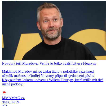
Novotný řeší Muradova. Ve hře je Jotko i další bitva s Fleurym
Makhmud Muradov má po zisku titulu v polotěžké váze hned
několik možností. Ondřej Novotný připustil sjednocení pásů s
Krzysztofem Jotkem i odvetu s Willem Fleurym, která může mít dvě
různé podoby.
MMAMAG.cz
dnes, 09:59