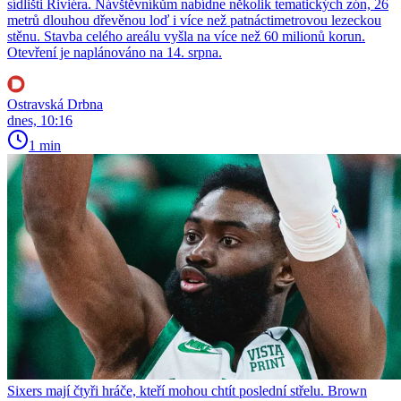
sídlišti Riviéra. Návštěvníkům nabídne několik tematických zón, 26
metrů dlouhou dřevěnou loď i více než patnáctimetrovou lezeckou
stěnu. Stavba celého areálu vyšla na více než 60 milionů korun.
Otevření je naplánováno na 14. srpna.
Ostravská Drbna
dnes, 10:16
1 min
Sixers mají čtyři hráče, kteří mohou chtít poslední střelu. Brown