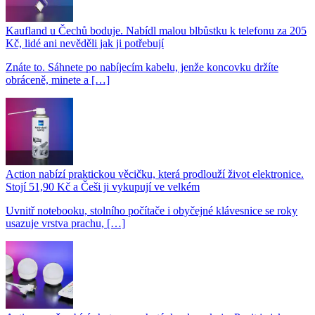
Kaufland u Čechů boduje. Nabídl malou blbůstku k telefonu za 205
Kč, lidé ani nevěděli jak ji potřebují
Znáte to. Sáhnete po nabíjecím kabelu, jenže koncovku držíte
obráceně, minete a […]
Action nabízí praktickou věcičku, která prodlouží život elektronice.
Stojí 51,90 Kč a Češi ji vykupují ve velkém
Uvnitř notebooku, stolního počítače i obyčejné klávesnice se roky
usazuje vrstva prachu, […]