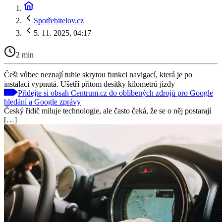
Spotřebitelov.cz
5. 11. 2025, 04:17
2 min
Češi vůbec neznají tuhle skrytou funkci navigací, která je po
instalaci vypnutá. Ušetří přitom desítky kilometrů jízdy
Přidejte si obsah Centrum.cz do oblíbených zdrojů pro Google
hledání a Google zprávy
Český řidič miluje technologie, ale často čeká, že se o něj postarají
[…]