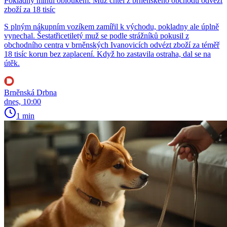
Pokladny minul obloukem. Muž chtěl z brněnského obchodu odvézt
zboží za 18 tisíc
S plným nákupním vozíkem zamířil k východu, pokladny ale úplně
vynechal. Šestatřicetiletý muž se podle strážníků pokusil z
obchodního centra v brněnských Ivanovicích odvézt zboží za téměř
18 tisíc korun bez zaplacení. Když ho zastavila ostraha, dal se na
útěk.
Brněnská Drbna
dnes, 10:00
1 min