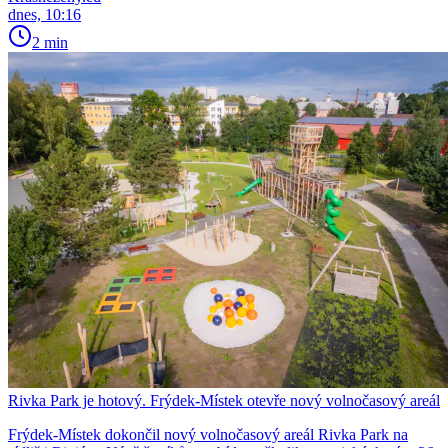
dnes, 10:16
2 min
Rivka Park je hotový. Frýdek-Místek otevře nový volnočasový areál
Frýdek-Místek dokončil nový volnočasový areál Rivka Park na