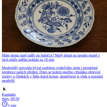
Máte doma staré talíře po babičce? Malý detail na spodní straně z
nich může udělat poklad za 10 tisíc
Modrobílý porcelán býval ozdobou svátečního stolu i prosklené
kredence našich předků. Dnes se kolem starého cibuláku objevují
zprávy o částkách v řádu tisíců korun, skutečnost je však o poznání
pestřejší.
Kapitalio
dnes, 09:59
3 min