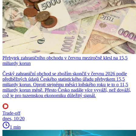
Přebytek zahraničního obchodu v červnu meziročně klesl na 15,5
miliardy korun
Český zahraniční obchod se zbožím skončil v červnu 2026 podle
předběžných údajů Českého statistického úřadu přebytkem 15,5
miliardy korun. Oproti stejnému měsíci loňského roku je to o 11,5
miliardy korun méně. Přesto Česko nadále více vyváží, než dováží,
což je pro tuzemskou ekonomiku důležitý signál.
Trade-off
dnes, 10:20
1 min