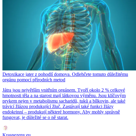
Detoxikace jater z pohodlí domova. Odlehčete tomuto důležitému
orgánu pomocí přírodních metod
Játra jsou největším vnitřním orgánem. Tvoří okolo 2 % celkové
hmotnosti těla a na starost mají látkovou výměnu. Jsou klíčovým
prvkem nejen v metabolismu sacharidů, tuků a bílkovin, ale také
trávicí žlázou produkující žluč. Zastávají také funkci žlázy
endokrinní – produkují některé hormony. Aby mohly správně
fungovat, je důležité se o ně starat.
Krasnezeny.eu