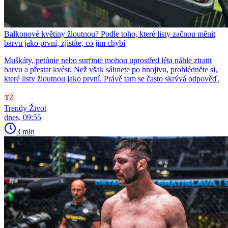
Balkonové květiny žloutnou? Podle toho, které listy začnou měnit
barvu jako první, zjistíte, co jim chybí
Muškáty, petúnie nebo surfinie mohou uprostřed léta náhle ztratit
barvu a přestat kvést. Než však sáhnete po hnojivu, prohlédněte si,
které listy žloutnou jako první. Právě tam se často skrývá odpověď.
Trendy Život
dnes, 09:55
3 min