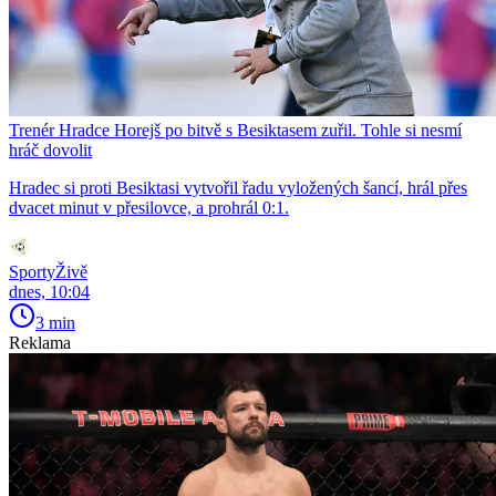
Trenér Hradce Horejš po bitvě s Besiktasem zuřil. Tohle si nesmí
hráč dovolit
Hradec si proti Besiktasi vytvořil řadu vyložených šancí, hrál přes
dvacet minut v přesilovce, a prohrál 0:1.
SportyŽivě
dnes, 10:04
3 min
Reklama