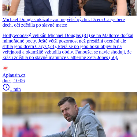
Michael Douglas ukázal svou největší pýchu: Dcera Carys bere
dech, oči zdědila po slavné matce
Hollywoodský velikán Michael Douglas (81) se na Mallorce dočkal
mimořádné pocty. Ještě větší pozornost než prestižní ocenění ale
strhla jeho dcera Carys (23), která se po jeho boku objevila na
veřejnosti a okamžitě vzbudila obdiv. Fanoušci se navíc shodují, že
krásu zdědila po slavné mamince Catherine Zeta-Jones (56).
Aplausin.cz
dnes, 10:06
1 min