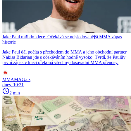
Jake Paul míří do klece. Očekává se nejsledovanější MMA zápas
historie
Jake Paul dál počítá s přechodem do MMA a jeho obchodní partner
Nakisa Bidarian jde s očekáváním hodně vysoko. Tvrdí, že Paulův
první zápas v kleci překoná všechny dosavadní MMA přenosy.
MMAMAG.cz
dnes, 10:21
2 min