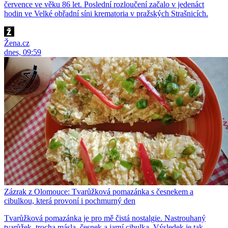
července ve věku 86 let. Poslední rozloučení začalo v jedenáct
hodin ve Velké obřadní síni krematoria v pražských Strašnicích.
Žena.cz
dnes, 09:59
Zázrak z Olomouce: Tvarůžková pomazánka s česnekem a
cibulkou, která provoní i pochmurný den
Tvarůžková pomazánka je pro mě čistá nostalgie. Nastrouhaný
tvarůžek, trocha másla, česnek a jarní cibulka. Výsledek je tak