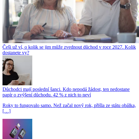
Češi už ví, o kolik se jim může zvednout důchod v roce 2027. Kolik
dostanete vy?
Důchodci mají poslední šanci. Kdo nepodá žádost, ten nedostane
papír o zvýšení důchodu. 42 % z nich to neví
Roky to fungovalo samo. Než začal nový rok, přišla ze státu obálka,
[…]