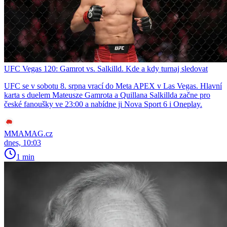
UFC Vegas 120: Gamrot vs. Salkilld. Kde a kdy turnaj sledovat
UFC se v sobotu 8. srpna vrací do Meta APEX v Las Vegas. Hlavní
karta s duelem Mateusze Gamrota a Quillana Salkillda začne pro
české fanoušky ve 23:00 a nabídne ji Nova Sport 6 i Oneplay.
MMAMAG.cz
dnes, 10:03
1 min