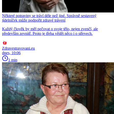
Některé potraviny se tráví déle než jiné. Správně sestavený
jídelníček může podpořit zdravé trávení
Každý člověk by měl pečovat o svoje tělo, nejen zvenčí, ale
především zevnitř. Proto je třeba vědět něco i o střevech.
Zdravestravovani.eu
dnes, 10:06
1 min