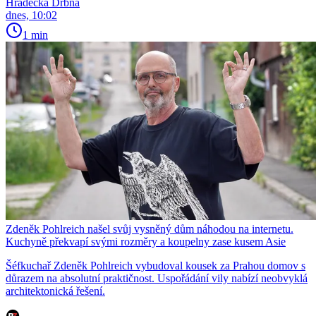
Hradecká Drbna
dnes, 10:02
1 min
Zdeněk Pohlreich našel svůj vysněný dům náhodou na internetu.
Kuchyně překvapí svými rozměry a koupelny zase kusem Asie
Šéfkuchař Zdeněk Pohlreich vybudoval kousek za Prahou domov s
důrazem na absolutní praktičnost. Uspořádání vily nabízí neobvyklá
architektonická řešení.