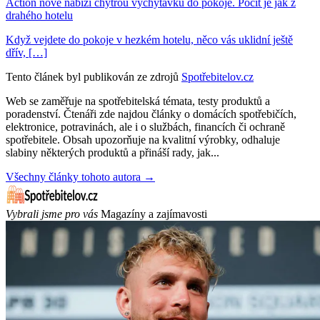
Action nově nabízí chytrou vychytávku do pokoje. Pocit je jak z
drahého hotelu
Když vejdete do pokoje v hezkém hotelu, něco vás uklidní ještě
dřív, […]
Tento článek byl publikován ze zdrojů
Spotřebitelov.cz
Web se zaměřuje na spotřebitelská témata, testy produktů a
poradenství. Čtenáři zde najdou články o domácích spotřebičích,
elektronice, potravinách, ale i o službách, financích či ochraně
spotřebitele. Obsah upozorňuje na kvalitní výrobky, odhaluje
slabiny některých produktů a přináší rady, jak...
Všechny články tohoto autora →
Vybrali jsme pro vás
Magazíny a zajímavosti