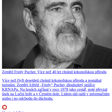
Zemřel Fredy Pucher. Více než 40 let chránil krkonošskou přírodu
Více než čtyři desetiletí chránil krkonošskou přírodu a pomáhal
turistům. Zemřel Alfréd „Fredy“ Pucher, dlouholetý strážce
KRNAPu. Na horách začínal v roce 1978 jako cestář, poté převzal
úsek na Luční hoře a v Černém dole. Lidem rád radil v informačním
srubu i po odchodu do důchodu.