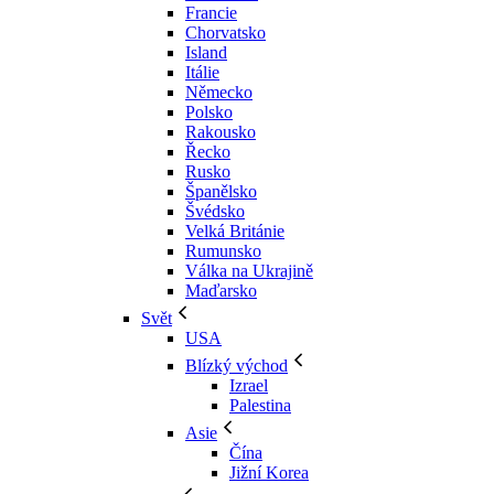
Francie
Chorvatsko
Island
Itálie
Německo
Polsko
Rakousko
Řecko
Rusko
Španělsko
Švédsko
Velká Británie
Rumunsko
Válka na Ukrajině
Maďarsko
Svět
USA
Blízký východ
Izrael
Palestina
Asie
Čína
Jižní Korea