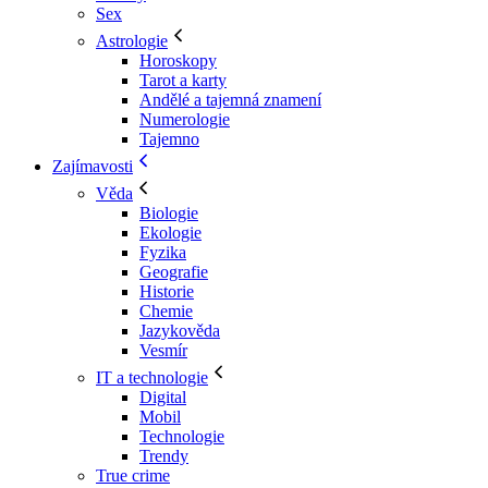
Sex
Astrologie
Horoskopy
Tarot a karty
Andělé a tajemná znamení
Numerologie
Tajemno
Zajímavosti
Věda
Biologie
Ekologie
Fyzika
Geografie
Historie
Chemie
Jazykověda
Vesmír
IT a technologie
Digital
Mobil
Technologie
Trendy
True crime