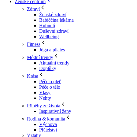
Ženské centrum
Zdraví
Ženské zdraví
Babiččina lékárna
Hubnutí
Duševní zdraví
Wellbeing
Fitness
Jóga a pilates
Módní trendy
Aktuální trendy
Doplňky
Krása
Péče o pleť
Péče o tělo
Vlasy
Nehty
Příběhy ze života
Inspirativní ženy
Rodina & komunita
Výchova
Přátelství
Vztahy