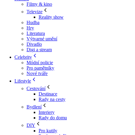
Filmy & kino
Televize
Reality show
Hudba
Hry
Literatura
Výtvarné umění
Divadlo
Digi a stream
Celebrity
Módní policie
Pro pamětníky
Nové tváře
Lifestyle
Cestování
Destinace
Rady na cesty
Bydlení
Interiery
Rady do domu
DIY
Pro kutily