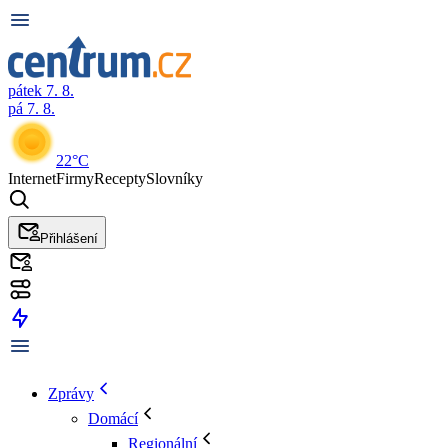
pátek 7. 8.
pá 7. 8.
22°C
Internet
Firmy
Recepty
Slovníky
Přihlášení
Zprávy
Domácí
Regionální