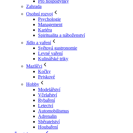
Pro hospodyňky
Zahrada
Osobní rozvoj
Psychologie
Management
Kariéra
Spiritualita a náboženství
Jídlo a vaření
Světová gastronomie
Levné vaření
Kulinářské triky
Mazlíčci
Kočky
Pejskové
Hobby
Modelářství
Včelařství
Rybaření
Letectví
Automobilismus
Adrenalin
Sběratelství
Houbaření