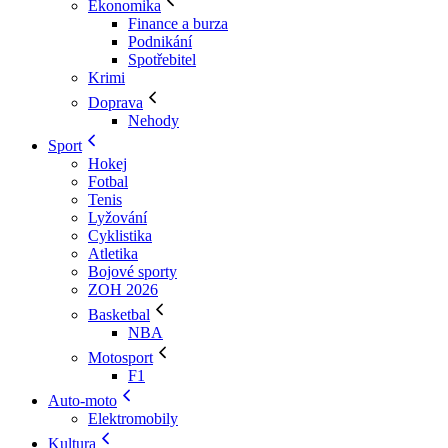
Ekonomika
Finance a burza
Podnikání
Spotřebitel
Krimi
Doprava
Nehody
Sport
Hokej
Fotbal
Tenis
Lyžování
Cyklistika
Atletika
Bojové sporty
ZOH 2026
Basketbal
NBA
Motosport
F1
Auto-moto
Elektromobily
Kultura