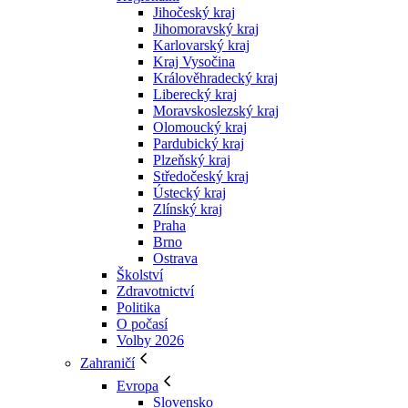
Jihočeský kraj
Jihomoravský kraj
Karlovarský kraj
Kraj Vysočina
Králověhradecký kraj
Liberecký kraj
Moravskoslezský kraj
Olomoucký kraj
Pardubický kraj
Plzeňský kraj
Středočeský kraj
Ústecký kraj
Zlínský kraj
Praha
Brno
Ostrava
Školství
Zdravotnictví
Politika
O počasí
Volby 2026
Zahraničí
Evropa
Slovensko