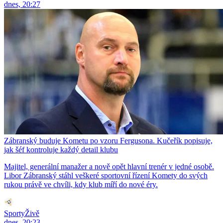
dnes, 20:27
Zábranský buduje Kometu po vzoru Fergusona. Kučeřík popisuje,
jak šéf kontroluje každý detail klubu
Majitel, generální manažer a nově opět hlavní trenér v jedné osobě.
Libor Zábranský stáhl veškeré sportovní řízení Komety do svých
rukou právě ve chvíli, kdy klub míří do nové éry.
SportyŽivě
dnes, 20:23