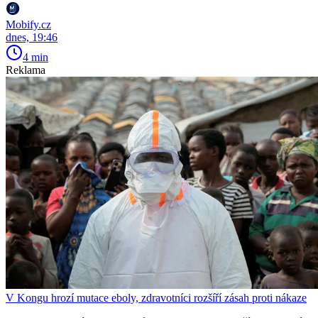
Mobify.cz
dnes, 19:46
4 min
Reklama
V Kongu hrozí mutace eboly, zdravotníci rozšíří zásah proti nákaze