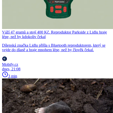
Váží 47 gramů a stojí 400 Kč. Reproduktor Parkside z Lidlu hraje
lépe, než by kdokoliv čekal
Dílenská značka Lidlu přišla s Bluetooth reproduktorem, který se
vejde do dlaně a hraje mnohem lépe, než by člověk čekal.
Mobify.cz
dnes, 21:08
3 min