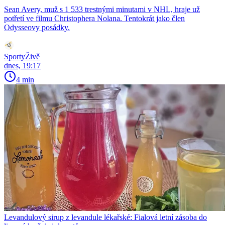
Sean Avery, muž s 1 533 trestnými minutami v NHL, hraje už
potřetí ve filmu Christophera Nolana. Tentokrát jako člen
Odysseovy posádky.
SportyŽivě
dnes, 19:17
4 min
Levandulový sirup z levandule lékařské: Fialová letní zásoba do