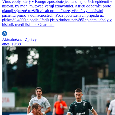
Virus eboly, který v Kongu způsobuje jednu z nejhorších epidemií v
historii, by mohl mutovat, varují zdravotníci. Afričtí odborníci proto
plánují výrazně rozšířit zásah proti nákaze, včetně vyhledávání
pacientů přímo v domácnostech. Počet potvrzených případů už
překročil 4000 a podle úřadů jde o druhou největší epidemii eboly v
historii, uvedl list The Guardian.
Aktuálně.cz - Zprávy
dnes, 19:38