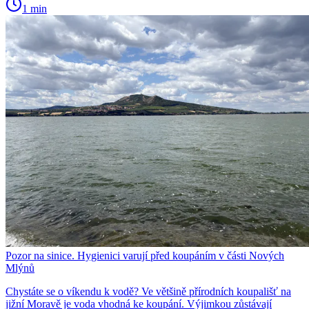
1 min
Pozor na sinice. Hygienici varují před koupáním v části Nových
Mlýnů
Chystáte se o víkendu k vodě? Ve většině přírodních koupališť na
jižní Moravě je voda vhodná ke koupání. Výjimkou zůstávají