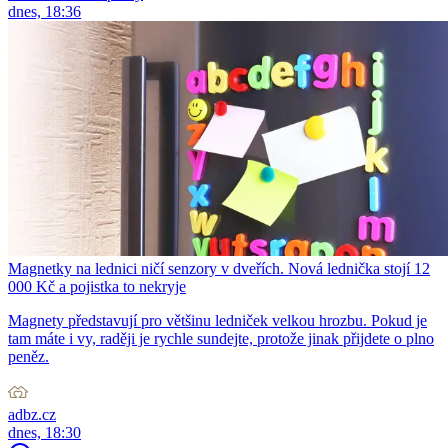
dnes, 18:36
Magnetky na lednici ničí senzory v dveřích. Nová lednička stojí 12
000 Kč a pojistka to nekryje
Magnety představují pro většinu ledniček velkou hrozbu. Pokud je
tam máte i vy, raději je rychle sundejte, protože jinak přijdete o plno
peněz.
adbz.cz
dnes, 18:30