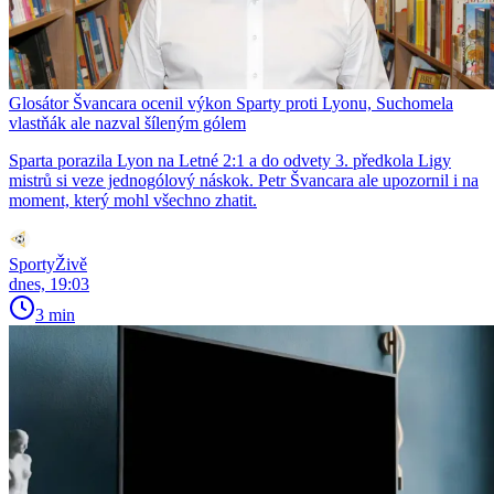
Glosátor Švancara ocenil výkon Sparty proti Lyonu, Suchomela
vlastňák ale nazval šíleným gólem
Sparta porazila Lyon na Letné 2:1 a do odvety 3. předkola Ligy
mistrů si veze jednogólový náskok. Petr Švancara ale upozornil i na
moment, který mohl všechno zhatit.
SportyŽivě
dnes, 19:03
3 min