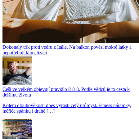
Dokonalý trik proti vedru z Itálie. Na balkon pověsí mokré látky a
nepotřebují klimatizaci
Češi ve velkém objevují pravidlo 8-8-8. Podle vědců je to cesta k
delšímu životu
Kolem dlouhověkosti dnes vyrostl celý průmysl. Fitness náramky,
měřiče spánku i drahé […]