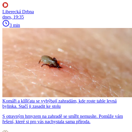
Liberecká Drbna
dnes, 19:35
3 min
Komáři a klíšťata se vyhýbají zahradám, kde roste tahle levná
bylinka. Stačí ji zasadit ke stolu
S otravným hmyzem na zahradě se smířit nemusíte. Pomůže vám
řešení, které si pro vás nachystala sama příroda.