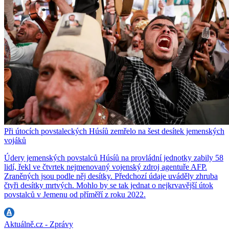
Při útocích povstaleckých Húsíů zemřelo na šest desítek jemenských
vojáků
Údery jemenských povstalců Húsíů na provládní jednotky zabily 58
lidí, řekl ve čtvrtek nejmenovaný vojenský zdroj agentuře AFP.
Zraněných jsou podle něj desítky. Předchozí údaje uváděly zhruba
čtyři desítky mrtvých. Mohlo by se tak jednat o nejkrvavější útok
povstalců v Jemenu od příměří z roku 2022.
Aktuálně.cz - Zprávy