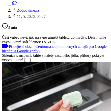
Zodpovime.cz
11. 5. 2026, 05:27
3 min
Češi vůbec neví, jak správně umístit tabletu do myčky. Dělají tuhle
chybu, která sníží účinek i o 50 %
Přidejte si obsah Centrum.cz do oblíbených zdrojů pro Google
hledání a Google zprávy
Sklenice s mapami, talíře s nálety zaschlého jídla, příbory pokryté
vrstvou, která […]