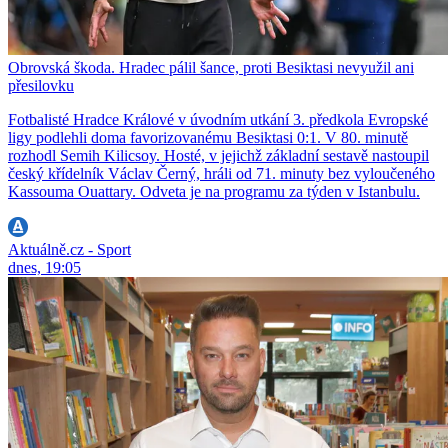
Obrovská škoda. Hradec pálil šance, proti Besiktasi nevyužil ani
přesilovku
Fotbalisté Hradce Králové v úvodním utkání 3. předkola Evropské
ligy podlehli doma favorizovanému Besiktasi 0:1. V 80. minutě
rozhodl Semih Kilicsoy. Hosté, v jejichž základní sestavě nastoupil
český křídelník Václav Černý, hráli od 71. minuty bez vyloučeného
Kassouma Ouattary. Odveta je na programu za týden v Istanbulu.
Aktuálně.cz - Sport
dnes, 19:05