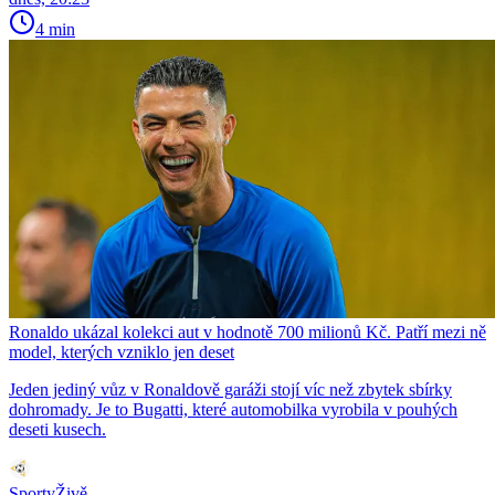
4 min
Ronaldo ukázal kolekci aut v hodnotě 700 milionů Kč. Patří mezi ně
model, kterých vzniklo jen deset
Jeden jediný vůz v Ronaldově garáži stojí víc než zbytek sbírky
dohromady. Je to Bugatti, které automobilka vyrobila v pouhých
deseti kusech.
SportyŽivě