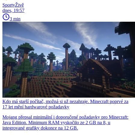
SportyŽivě
dnes, 19:57
3 min
Kdo má starší počítač, možná si už nezahraje. Minecraft poprvé za
17 let mění hardwarové požadavky
Mojang přepsal minimální i doporučené požadavky pro Minecraft:
Java Edition. Minimum RAM vyskočilo ze 2 GB na 8, u
integrované grafiky dokonce na 12 GB.