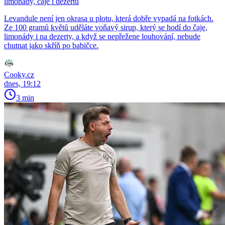
limonády, čaje i dezertů
Levandule není jen okrasa u plotu, která dobře vypadá na fotkách.
Ze 100 gramů květů uděláte voňavý sirup, který se hodí do čaje,
limonády i na dezerty, a když se nepřežene louhování, nebude
chutnat jako skříň po babičce.
Cooky.cz
dnes, 19:12
3 min