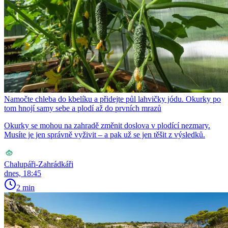
Namočte chleba do kbelíku a přidejte půl lahvičky jódu. Okurky po
tom hnojí samy sebe a plodí až do prvních mrazů
Okurky se mohou na zahradě změnit doslova v plodící nezmary.
Musíte je jen správně vyživit – a pak už se jen těšit z výsledků.
Chalupáři-Zahrádkáři
dnes, 18:45
2 min