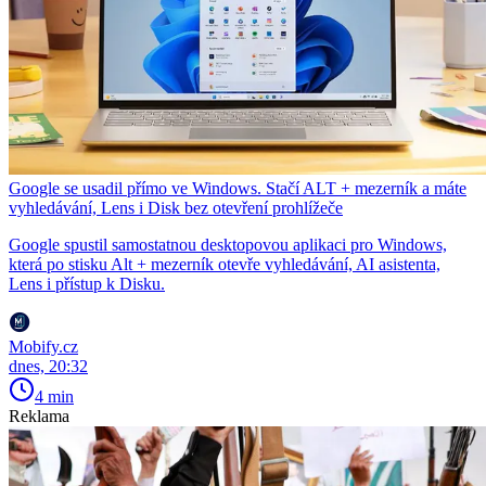
Google se usadil přímo ve Windows. Stačí ALT + mezerník a máte
vyhledávání, Lens i Disk bez otevření prohlížeče
Google spustil samostatnou desktopovou aplikaci pro Windows,
která po stisku Alt + mezerník otevře vyhledávání, AI asistenta,
Lens i přístup k Disku.
Mobify.cz
dnes, 20:32
4 min
Reklama