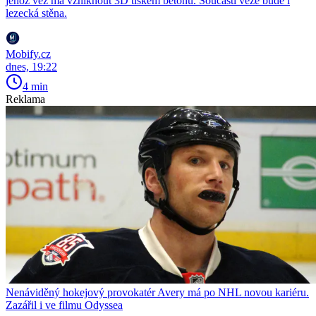
jehož věž má vzniknout 3D tiskem betonu. Součástí věže bude i
lezecká stěna.
Mobify.cz
dnes, 19:22
4 min
Reklama
Nenáviděný hokejový provokatér Avery má po NHL novou kariéru.
Zazářil i ve filmu Odyssea