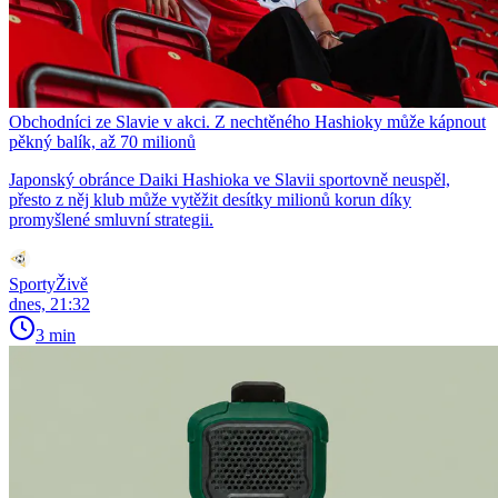
Obchodníci ze Slavie v akci. Z nechtěného Hashioky může kápnout
pěkný balík, až 70 milionů
Japonský obránce Daiki Hashioka ve Slavii sportovně neuspěl,
přesto z něj klub může vytěžit desítky milionů korun díky
promyšlené smluvní strategii.
SportyŽivě
dnes, 21:32
3 min