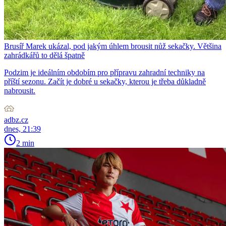
Brusíř Marek ukázal, pod jakým úhlem brousit nůž sekačky. Většina
zahrádkářů to dělá špatně
Podzim je ideálním obdobím pro přípravu zahradní techniky na
příští sezonu. Začít je dobré u sekačky, kterou je třeba důkladně
nabrousit.
adbz.cz
dnes, 21:39
2 min