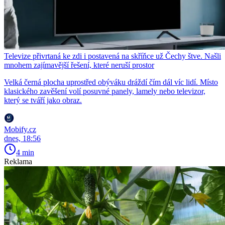
Televize přivrtaná ke zdi i postavená na skříňce už Čechy štve. Našli
mnohem zajímavější řešení, které neruší prostor
Velká černá plocha uprostřed obýváku dráždí čím dál víc lidí. Místo
klasického zavěšení volí posuvné panely, lamely nebo televizor,
který se tváří jako obraz.
Mobify.cz
dnes, 18:56
4 min
Reklama