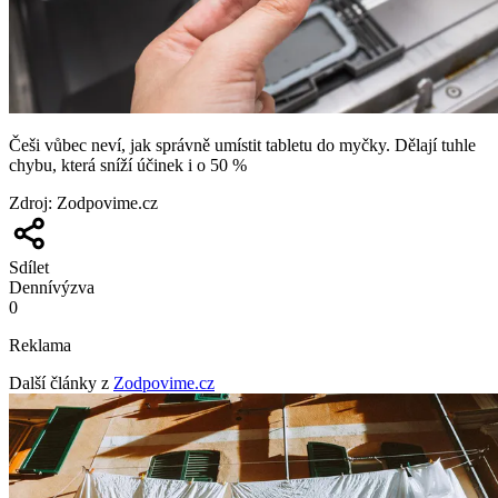
Češi vůbec neví, jak správně umístit tabletu do myčky. Dělají tuhle
chybu, která sníží účinek i o 50 %
Zdroj
:
Zodpovime.cz
Sdílet
Denní
výzva
0
Reklama
Další články z
Zodpovime.cz