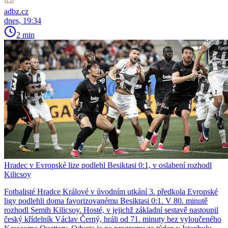
adbz.cz
dnes, 19:34
2 min
Hradec v Evropské lize podlehl Besiktasi 0:1, v oslabení rozhodl
Kilicsoy
Fotbalisté Hradce Králové v úvodním utkání 3. předkola Evropské
ligy podlehli doma favorizovanému Besiktasi 0:1. V 80. minutě
rozhodl Semih Kilicsoy. Hosté, v jejichž základní sestavě nastoupil
český křídelník Václav Černý, hráli od 71. minuty bez vyloučeného