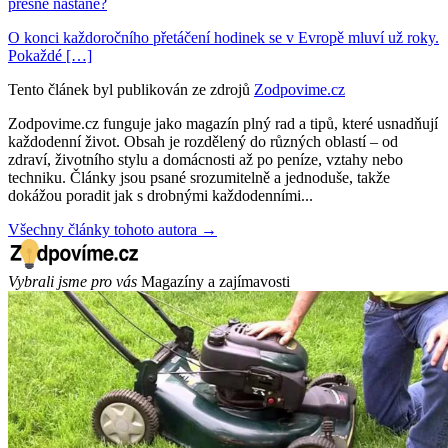
přesně nastane?
O konci každoročního přetáčení hodinek se v Evropě mluví už roky.
Pokaždé […]
Tento článek byl publikován ze zdrojů
Zodpovime.cz
Zodpovime.cz funguje jako magazín plný rad a tipů, které usnadňují
každodenní život. Obsah je rozdělený do různých oblastí – od
zdraví, životního stylu a domácnosti až po peníze, vztahy nebo
techniku. Články jsou psané srozumitelně a jednoduše, takže
dokážou poradit jak s drobnými každodenními...
Všechny články tohoto autora →
Vybrali jsme pro vás
Magazíny a zajímavosti