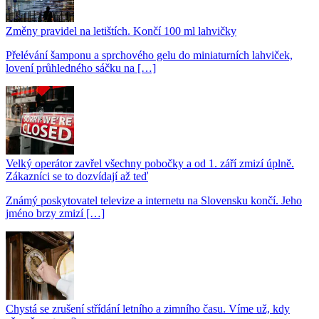
Změny pravidel na letištích. Končí 100 ml lahvičky
Přelévání šamponu a sprchového gelu do miniaturních lahviček,
lovení průhledného sáčku na […]
Velký operátor zavřel všechny pobočky a od 1. září zmizí úplně.
Zákazníci se to dozvídají až teď
Známý poskytovatel televize a internetu na Slovensku končí. Jeho
jméno brzy zmizí […]
Chystá se zrušení střídání letního a zimního času. Víme už, kdy