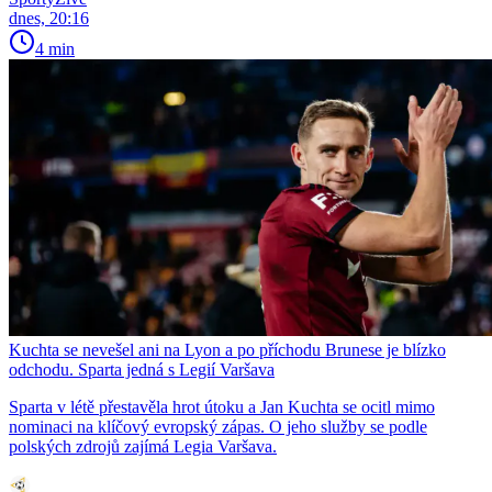
dnes, 20:16
4 min
Kuchta se nevešel ani na Lyon a po příchodu Brunese je blízko
odchodu. Sparta jedná s Legií Varšava
Sparta v létě přestavěla hrot útoku a Jan Kuchta se ocitl mimo
nominaci na klíčový evropský zápas. O jeho služby se podle
polských zdrojů zajímá Legia Varšava.