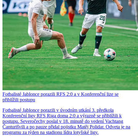
Fotbalisté Jablonce porazili RFS 2:0 a v Konferenční lize se
přiblížili postupu
Fotbalisté Jablonce porazili v úvodním utkání 3. předkola
Konferenční ligy RFS Riga doma 2:0 a výrazně se přiblížili k
postupu. Severočechy poslal v 18. minutě do vedení Vachtang
Čanturišvili a po pauze přidal pojistku Matěj Polidar. Odveta je na
programu za týden na stadionu lídra lotyšské ligy.