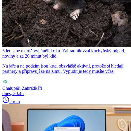
5 let jsme marně vyháněli krtka. Zahradník vzal kuchyňský odpad,
noviny a za 20 minut byl klid
Na jaře a na podzim jsou krtci obzvláště aktivní, protože si hledají
partnery a připravují se na zimu. Vypudit je tedy musíte včas.
Chalupáři-Zahrádkáři
dnes, 20:45
2 min