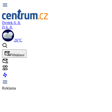
čtvrtek 6. 8.
čt 6. 8.
26°C
Přihlášení
Reklama