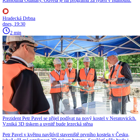
Kassouma Ouattary. Odveta je na programu za týden v Istanbulu.
Hradecká Drbna
dnes, 19:30
2 min
Prezident Petr Pavel se přijel podívat na nový kostel v Neratovicích.
Vzniká 3D tiskem a uvnitř bude lezecká stěna
Petr Pavel v květnu navštívil staveniště prvního kostela v Česku,