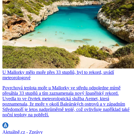
U Mallorky mělo moře přes 33 stupňů, byl to rekord, uvádí
meteorologové
Povrchová teplota moře u Mallorky ve středu odpoledne mírně
přesáhla 33 stupňů a tím zaznamenala nový španělský rekord.
Uvedla to ve čtvrtek meteorologická služba Aemet, která
poznamenala, že moře v okolí Baleárských ostrovů a v západním
Středomoří je letos nadprůměrně teplé, což ovlivňuje například také
noční teploty na pobřeží.
Aktuálně.cz - Zprávy