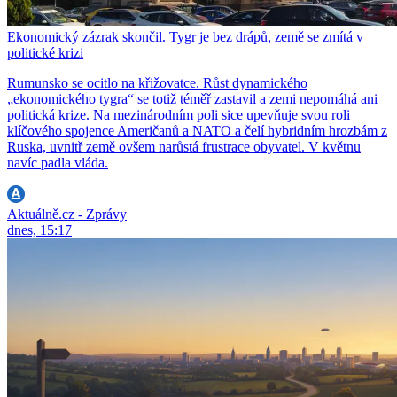
Ekonomický zázrak skončil. Tygr je bez drápů, země se zmítá v
politické krizi
Rumunsko se ocitlo na křižovatce. Růst dynamického
„ekonomického tygra“ se totiž téměř zastavil a zemi nepomáhá ani
politická krize. Na mezinárodním poli sice upevňuje svou roli
klíčového spojence Američanů a NATO a čelí hybridním hrozbám z
Ruska, uvnitř země ovšem narůstá frustrace obyvatel. V květnu
navíc padla vláda.
Aktuálně.cz - Zprávy
dnes, 15:17