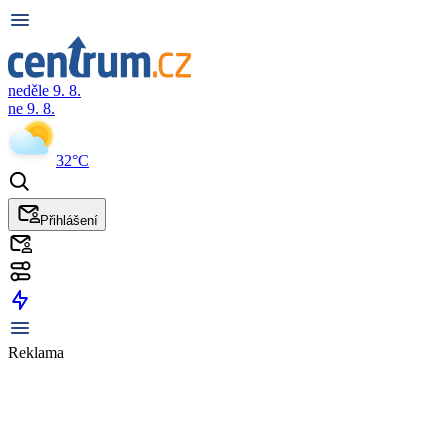
neděle 9. 8.
ne 9. 8.
32°C
Přihlášení
Reklama