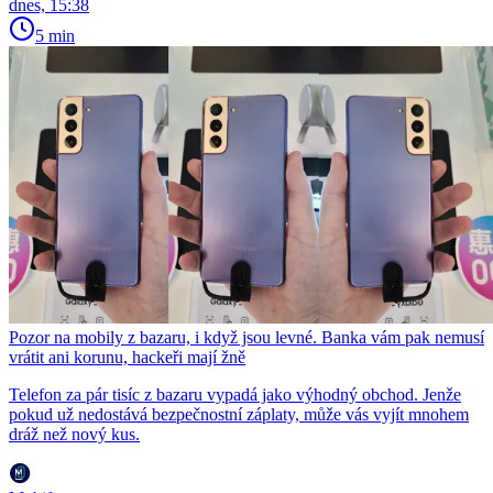
dnes, 15:38
5 min
Pozor na mobily z bazaru, i když jsou levné. Banka vám pak nemusí
vrátit ani korunu, hackeři mají žně
Telefon za pár tisíc z bazaru vypadá jako výhodný obchod. Jenže
pokud už nedostává bezpečnostní záplaty, může vás vyjít mnohem
dráž než nový kus.