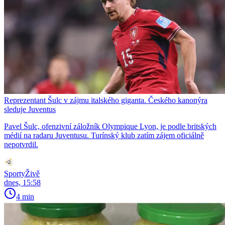
Reprezentant Šulc v zájmu italského giganta. Českého kanonýra
sleduje Juventus
Pavel Šulc, ofenzivní záložník Olympique Lyon, je podle britských
médií na radaru Juventusu. Turínský klub zatím zájem oficiálně
nepotvrdil.
SportyŽivě
dnes, 15:58
4 min