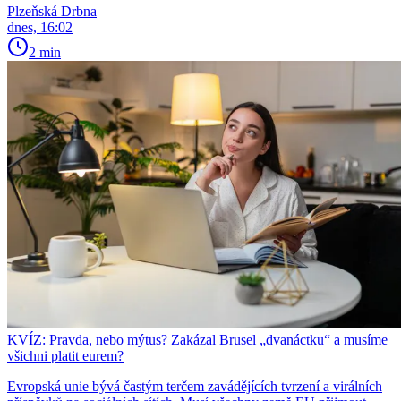
Plzeňská Drbna
dnes, 16:02
2 min
KVÍZ: Pravda, nebo mýtus? Zakázal Brusel „dvanáctku“ a musíme
všichni platit eurem?
Evropská unie bývá častým terčem zavádějících tvrzení a virálních