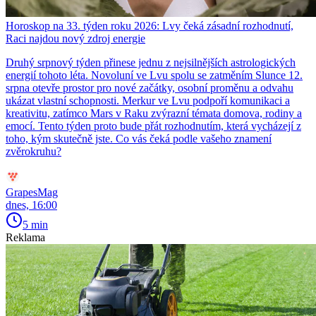
Horoskop na 33. týden roku 2026: Lvy čeká zásadní rozhodnutí,
Raci najdou nový zdroj energie
Druhý srpnový týden přinese jednu z nejsilnějších astrologických
energií tohoto léta. Novoluní ve Lvu spolu se zatměním Slunce 12.
srpna otevře prostor pro nové začátky, osobní proměnu a odvahu
ukázat vlastní schopnosti. Merkur ve Lvu podpoří komunikaci a
kreativitu, zatímco Mars v Raku zvýrazní témata domova, rodiny a
emocí. Tento týden proto bude přát rozhodnutím, která vycházejí z
toho, kým skutečně jste. Co vás čeká podle vašeho znamení
zvěrokruhu?
GrapesMag
dnes, 16:00
5 min
Reklama