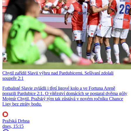
Chytil zařídil Slavii výhru nad Pardubicemi. Sešívaní zdolali
soupeře 2:1
Fotbalisté Slavie zvládli i třetí ligové kolo a ve Fortuna Areně
porazili Pardubice 2:1. O vítězství domácích se postaral dvěma góly
Mojmír Chytil. Pražský tým tak zůstává v novém ročníku Chance
Ligy bez ztráty bodu.
Pražská Drbna
dnes, 15:15