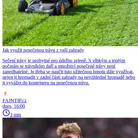
Jak využít posečenou trávu z vaší zahrady
Sečení trávy je nezbytné pro údržbu zeleně. S vlhkým a teplým
počasím se trávníkům daří a množství posečené trávy není
zanedbatelné. Je třeba se naučit tuto užitečnou hmotu dále využívat,
nejen ji hromadit v zadní části zahrady na nevzhledné hromadě nebo
ji vyvážet do kontejneru na posečenou trávu.
FAJNTIP.cz
dnes, 16:00
3 min