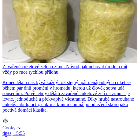
Zavařené cuketové zelí na zimu: Návod, jak uchovat úrodu a mít
vždy po ruce rychlou přílohu
Konec léta u nás bývá každý rok stejný: pár nenápadných cuket se
během pár dnů promění v hromadu, kterou už člověk sotva udá
sousedům. Právě tehdy dělám zavařené cuketové zelí na zimu – je
levné, jednoduché a překvapivě všestranné. Díky hrubě nastrouhané
cuketě, cibuli, octu, cukru a kmínu chutná po odležení skoro jako
poctivá domácí klasika.
Cooky.cz
dnes, 15:55