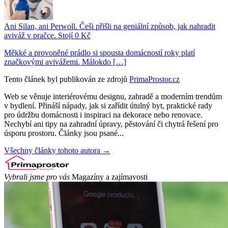
Ani Silan, ani Perwoll. Češi přišli na geniální způsob, jak nahradit
aviváž v pračce. Stojí 0 Kč
Měkké a provoněné prádlo si spousta domácností roky platí
značkovými avivážemi. Málokdo […]
Tento článek byl publikován ze zdrojů
PrimaProstor.cz
Web se věnuje interiérovému designu, zahradě a moderním trendům
v bydlení. Přináší nápady, jak si zařídit útulný byt, praktické rady
pro údržbu domácnosti i inspiraci na dekorace nebo renovace.
Nechybí ani tipy na zahradní úpravy, pěstování či chytrá řešení pro
úsporu prostoru. Články jsou psané...
Všechny články tohoto autora →
Vybrali jsme pro vás
Magazíny a zajímavosti