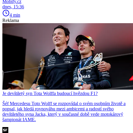
Mobify.cz
dnes, 15:36
4 min
Reklama
Je devítiletý syn Tota Wolffa budoucí hvězdou F1?
Šéf Mercedesu Toto Wolff se rozpovídal o svém osobním životě a
popsal, jak hledá rovnováhu mezi ambicemi a radostí svého
devítiletého syna Jacka, který v současné době vede motokárový
šampionát IAME.