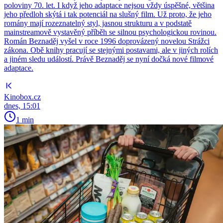
poloviny 70. let. I když jeho adaptace nejsou vždy úspěšné, většina
jeho předloh skýtá i tak potenciál na slušný film. Už proto, že jeho
romány mají rozeznatelný styl, jasnou strukturu a v podstatě
mainstreamově vystavěný příběh se silnou psychologickou rovinou.
Román Beznaděj vyšel v roce 1996 doprovázený novelou Strážci
zákona. Obě knihy pracují se stejnými postavami, ale v jiných rolích
a jiném sledu událostí. Právě Beznaděj se nyní dočká nové filmové
adaptace.
Kinobox.cz
dnes, 15:01
1 min