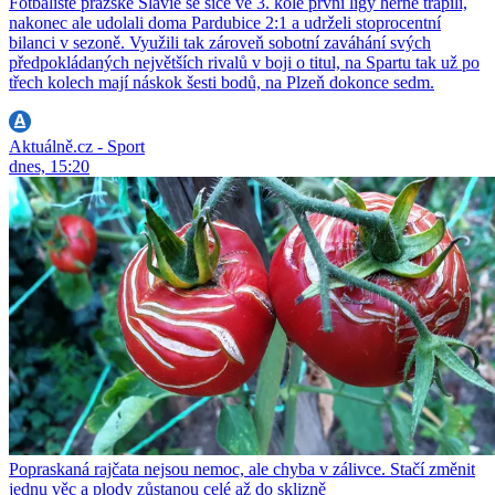
Fotbalisté pražské Slavie se sice ve 3. kole první ligy herně trápili,
nakonec ale udolali doma Pardubice 2:1 a udrželi stoprocentní
bilanci v sezoně. Využili tak zároveň sobotní zaváhání svých
předpokládaných největších rivalů v boji o titul, na Spartu tak už po
třech kolech mají náskok šesti bodů, na Plzeň dokonce sedm.
Aktuálně.cz - Sport
dnes, 15:20
Popraskaná rajčata nejsou nemoc, ale chyba v zálivce. Stačí změnit
jednu věc a plody zůstanou celé až do sklizně