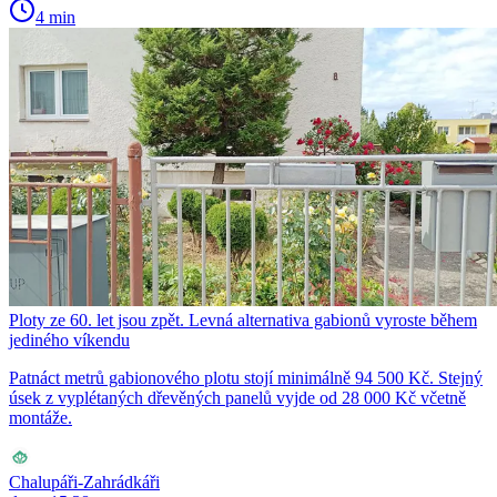
4 min
Ploty ze 60. let jsou zpět. Levná alternativa gabionů vyroste během
jediného víkendu
Patnáct metrů gabionového plotu stojí minimálně 94 500 Kč. Stejný
úsek z vyplétaných dřevěných panelů vyjde od 28 000 Kč včetně
montáže.
Chalupáři-Zahrádkáři