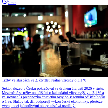
2 min
Tržby ve službách ve 2. čtvrtletí reálně vzrostly o 3,1 %
Sektor služeb v Česku pokračoval ve druhém čtvrtletí 2026 v růstu.
Meziročně se tržby po očištění o kalendářní vlivy zvýšily o 3,1 % a
ve srovnání s předchozím čtvrtletím byly po sezonním očištění vyšší
o 1 %. Služby tak dál podporují výkon české ekonomiky, přestože
vývoj mezi jednotlivými obory zůstává rozdílný.