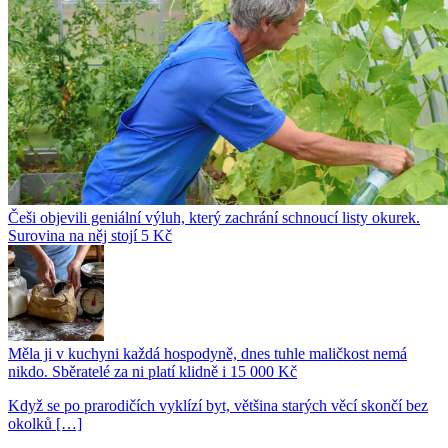
Češi objevili geniální výluh, který zachrání schnoucí listy okurek.
Surovina na něj stojí 5 Kč
Měla ji v kuchyni každá hospodyně, dnes tuhle maličkost nemá
nikdo. Sběratelé za ni platí klidně i 15 000 Kč
Když se po prarodičích vyklízí byt, většina starých věcí skončí bez
okolků […]