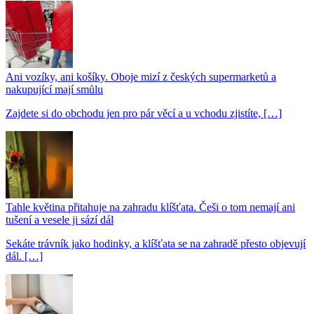
Ani vozíky, ani košíky. Oboje mizí z českých supermarketů a
nakupující mají smůlu
Zajdete si do obchodu jen pro pár věcí a u vchodu zjistíte, […]
Tahle květina přitahuje na zahradu klíšťata. Češi o tom nemají ani
tušení a vesele ji sází dál
Sekáte trávník jako hodinky, a klíšťata se na zahradě přesto objevují
dál. […]