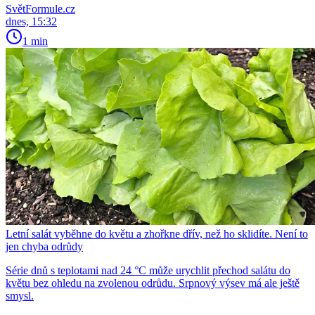
SvětFormule.cz
dnes, 15:32
1 min
Letní salát vyběhne do květu a zhořkne dřív, než ho sklidíte. Není to
jen chyba odrůdy
Série dnů s teplotami nad 24 °C může urychlit přechod salátu do
květu bez ohledu na zvolenou odrůdu. Srpnový výsev má ale ještě
smysl.