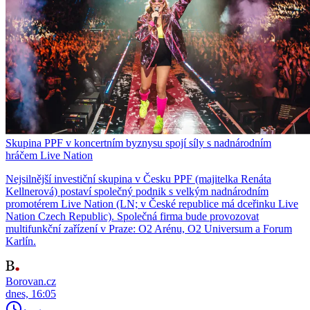
Skupina PPF v koncertním byznysu spojí síly s nadnárodním
hráčem Live Nation
Nejsilnější investiční skupina v Česku PPF (majitelka Renáta
Kellnerová) postaví společný podnik s velkým nadnárodním
promotérem Live Nation (LN; v České republice má dceřinku Live
Nation Czech Republic). Společná firma bude provozovat
multifunkční zařízení v Praze: O2 Arénu, O2 Universum a Forum
Karlín.
Borovan.cz
dnes, 16:05