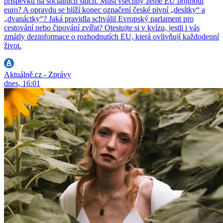
příspěvků na sociálních sítích. Musí všechny země EU přijmout
euro? A opravdu se blíží konec označení české pivní „desítky“ a
„dvanáctky“? Jaká pravidla schválil Evropský parlament pro
cestování nebo čipování zvířat? Otestujte si v kvízu, jestli i vás
zmátly dezinformace o rozhodnutích EU, která ovlivňují každodenní
život.
Aktuálně.cz - Zprávy
dnes, 16:01