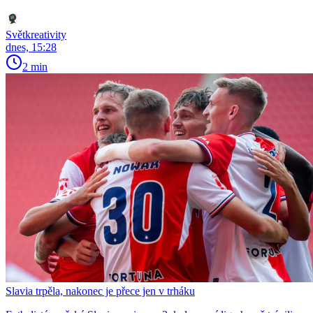
Světkreativity
dnes, 15:28
2 min
Slavia trpěla, nakonec je přece jen v trháku