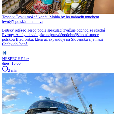
Tesco v Česku možná končí. Mohla by ho nahradit mnohem
levnější polská alternativa
Britský řetězec Tesco podle spekulací zvažuje odchod ze střední
Evropy. Analytici vidí jako nejpravděpodobnějšího nástupce
polskou Biedronku, která už expanduje na Slovensku a je mezi
Čechy oblíbená.
NESPECHEJ.cz
dnes, 15:00
2 min