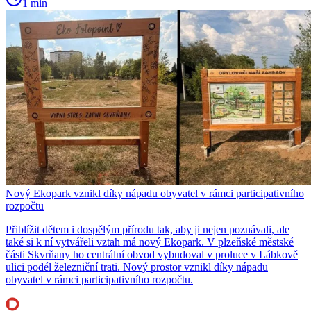
1 min
Nový Ekopark vznikl díky nápadu obyvatel v rámci participativního
rozpočtu
Přiblížit dětem i dospělým přírodu tak, aby ji nejen poznávali, ale
také si k ní vytvářeli vztah má nový Ekopark. V plzeňské městské
části Skvrňany ho centrální obvod vybudoval v proluce v Lábkově
ulici podél železniční trati. Nový prostor vznikl díky nápadu
obyvatel v rámci participativního rozpočtu.