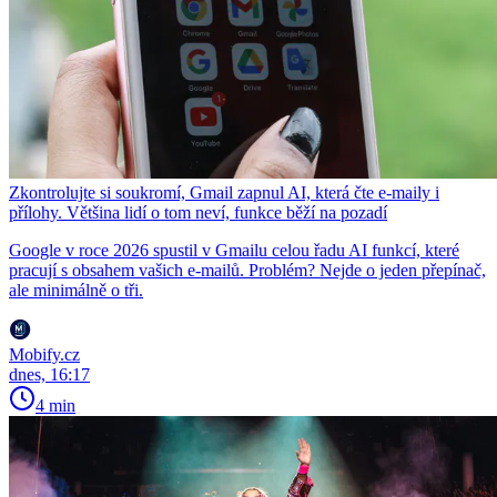
Zkontrolujte si soukromí, Gmail zapnul AI, která čte e-maily i
přílohy. Většina lidí o tom neví, funkce běží na pozadí
Google v roce 2026 spustil v Gmailu celou řadu AI funkcí, které
pracují s obsahem vašich e-mailů. Problém? Nejde o jeden přepínač,
ale minimálně o tři.
Mobify.cz
dnes, 16:17
4 min