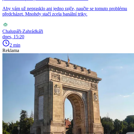
Aby vám už neprasklo ani jedno rajče, naučte se tomuto problému
předcházet. Mnohdy stačí zcela banální triky.
Chalupáři-Zahrádkáři
dnes, 15:20
2 min
Reklama