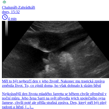
Chalupáři-Zahrádkáři
dnes, 15:32
4 min
Měl to být nejhezčí den v jeho životě. Nakonec mu tragická zpráva
změnila život. To, co zjistil doma, ho však dohnalo k slzám štěstí
Nejkrásnější den života mladého Jarretta se během chvíle přeměnil v
noční můru. Jeho žena Sarri na svět přivedla jejich společného syna
Jamese, chvíli poté ale přišla strašná zpráva. Den, který měl být plný
radosti a štěstí, [...]...