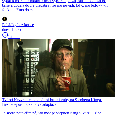
vydal k moři na snídani. Uměl výborně plavat, slušně klouzat po
břiše a docela dobře předstírat, že mu nevadí, když mu ledový vítr
foukne přímo do zad.
Pohádky bez konce
dnes, 15:05
12 min
Tvůrci Nezvratného osudu si brousí zuby na Stephena Kinga.
Beznaděj se dočká nové adaptace
Je skoro neuvěřitelné, jak moc je Stephen King v kurzu už od