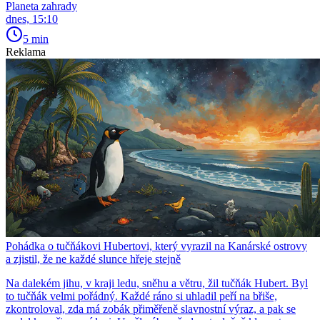
Planeta zahrady
dnes, 15:10
5 min
Reklama
Pohádka o tučňákovi Hubertovi, který vyrazil na Kanárské ostrovy
a zjistil, že ne každé slunce hřeje stejně
Na dalekém jihu, v kraji ledu, sněhu a větru, žil tučňák Hubert. Byl
to tučňák velmi pořádný. Každé ráno si uhladil peří na břiše,
zkontroloval, zda má zobák přiměřeně slavnostní výraz, a pak se