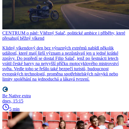
CENTRUM o páté: Vítězný Salač, politické ambice i příběhy, které
přesahují běžný víkend
Klidný víkendový den bez výrazných extrémů nabídl několik
událostí, které mají širší význam a nezůstávají jen u jedné krátké
zprávy. Do popředí se dostal Filip Salač, jenž po šestnácti letech
vrátil české barvy na nejvyšší příčku motocyklového mistrovství
světa. Vedle toho se řešilo také bezpečí turistů, budoucnost
evropských technologií, proměna spotřebitelských návyků nebo
limity spoléhání na jednoduchá a lákavá tvrzení.
Be Native extra
dnes, 15:15
5 min