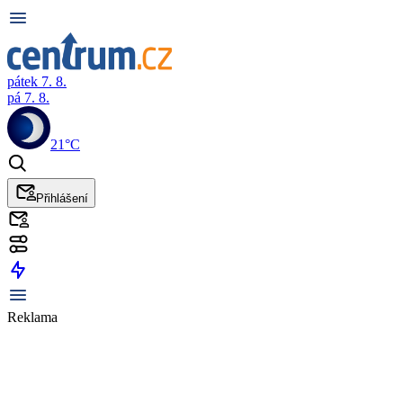
pátek 7. 8.
pá 7. 8.
21°C
Přihlášení
Reklama