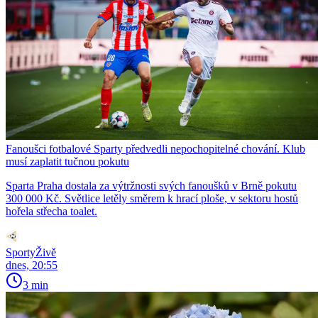
Fanoušci fotbalové Sparty předvedli nepochopitelné chování. Klub
musí zaplatit tučnou pokutu
Sparta Praha dostala za výtržnosti svých fanoušků v Brně pokutu
300 000 Kč. Světlice letěly směrem k hrací ploše, v sektoru hostů
hořela střecha toalet.
SportyŽivě
dnes, 20:55
3 min