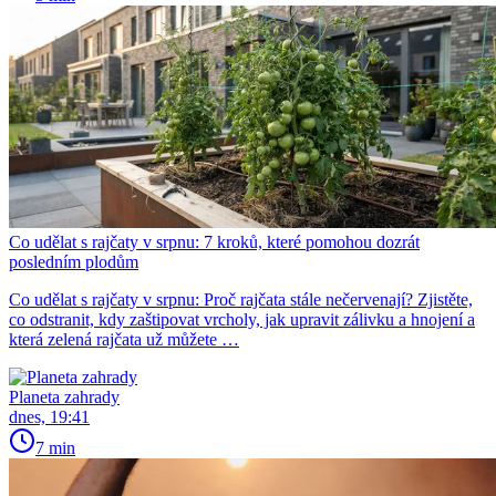
Co udělat s rajčaty v srpnu: 7 kroků, které pomohou dozrát
posledním plodům
Co udělat s rajčaty v srpnu: Proč rajčata stále nečervenají? Zjistěte,
co odstranit, kdy zaštipovat vrcholy, jak upravit zálivku a hnojení a
která zelená rajčata už můžete …
Planeta zahrady
dnes, 19:41
7 min