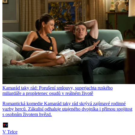
Kamarád taky rád: Porušení smlouvy, superjachta ruského
miliardáře a propletenec osudů v reálném životě
Romantická komedie Kamarád taky rád skrývá zajímavé rodinné
vazby herců. Zákulisí odhaluje utajeného dvojníka i přímou spojitost
s osobním životem hvězd.
V Telce