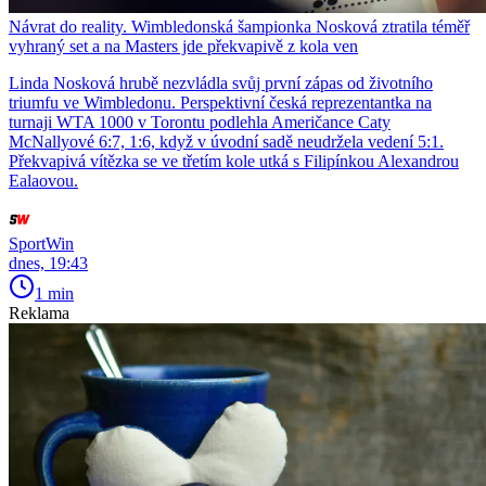
Návrat do reality. Wimbledonská šampionka Nosková ztratila téměř
vyhraný set a na Masters jde překvapivě z kola ven
Linda Nosková hrubě nezvládla svůj první zápas od životního
triumfu ve Wimbledonu. Perspektivní česká reprezentantka na
turnaji WTA 1000 v Torontu podlehla Američance Caty
McNallyové 6:7, 1:6, když v úvodní sadě neudržela vedení 5:1.
Překvapivá vítězka se ve třetím kole utká s Filipínkou Alexandrou
Ealaovou.
SportWin
dnes, 19:43
1 min
Reklama