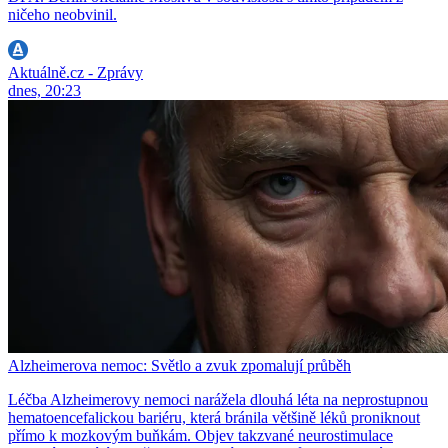
ničeho neobvinil.
Aktuálně.cz - Zprávy
dnes, 20:23
Alzheimerova nemoc: Světlo a zvuk zpomalují průběh
Léčba Alzheimerovy nemoci narážela dlouhá léta na neprostupnou
hematoencefalickou bariéru, která bránila většině léků proniknout
přímo k mozkovým buňkám. Objev takzvané neurostimulace