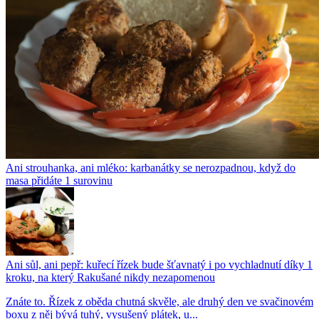
Ani strouhanka, ani mléko: karbanátky se nerozpadnou, když do
masa přidáte 1 surovinu
Ani sůl, ani pepř: kuřecí řízek bude šťavnatý i po vychladnutí díky 1
kroku, na který Rakušané nikdy nezapomenou
Znáte to. Řízek z oběda chutná skvěle, ale druhý den ve svačinovém
boxu z něj bývá tuhý, vysušený plátek, u...