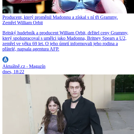
Producent, který proměnil Madonnu a získal s ní tři Grammy.
Zemřel William Orbit
Britský hudebník a producent William Orbit, držitel ceny Grammy,
který spolupracoval s umělci jako Madonna, Britney Spears a U2,
zemřel ve věku 69 let. O jeho úmrtí informovali jeho rodina a
přátelé, napsala agentura AFP.
Aktuálně.cz - Magazín
dnes, 18:22