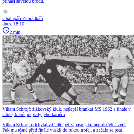
přináší skvělou úrodu.
Chalupáři-Zahrádkáři
dnes, 18:10
2 min
Viliam Schrojf: žižkovský kluk, nejlepší brankář MS 1962 a finále v
Chile, které přepsaly jeho kariéru
Viliam Schrojf odchytal v Chile pět zápasů jako neprůstřelná zeď.
Pak mu těsně před finále vtiskli do rukou trofej, a začalo se psát