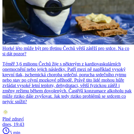
Horké léto může být pro třetinu Čechů větší zátěží pro srdce. Na co
si dát pozor?
Téměř 3,6 milionu Čechů žije s některým z kardiovaskulárních
onemocnění nebo jejich následky. Patří mezi ně například vysoký
krevní tlak, ischemická choroba srdeční, porucha srdečního rytmu
nebo stav po cévní mozkové příhodě. Právě tito lidé mohou hůře
zvládat vysoké letní teploty, dehydrataci, větší fyzickou zátěž i
změny režimu během dovolených. Častější konzumace alkoholu pak
může riziko dále zvyšovat. Jak tedy riziko problémů se srdcem co
nejvíc snížit?
Plné zdraví
dnes, 19:43
5 min