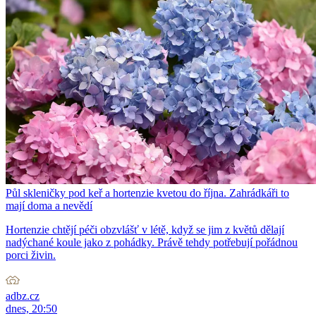
Půl skleničky pod keř a hortenzie kvetou do října. Zahrádkáři to
mají doma a nevědí
Hortenzie chtějí péči obzvlášť v létě, když se jim z květů dělají
nadýchané koule jako z pohádky. Právě tehdy potřebují pořádnou
porci živin.
adbz.cz
dnes, 20:50