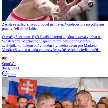
Zastali se jí, teď si sypou popel na hlavu. Vondroušová po odhalení
pravdy čelí drsné kritice
Osmačtyřicet stran, čtyři lékařští experti a jedna textová zpráva na
WhatsAppu. Mezinárodní agentura pro bezúhonnost tenisu
zveřejnila kompletní odůvodnění čtyřletého trestu pro Markétu
Vondroušovou a nálada v tenisovém světě se od té chvíle otočila.
SportWin
dnes, 18:11
2 min