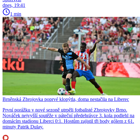
dnes, 19:41
1 min
Brněnská Zbrojovka poprvé klopýtla, doma nestačila na Liberec
První porážku v nové sezoně utrpěli fotbalisté Zbrojovky Brno.
Nováček nejvyšší soutěže v páteční předehrávce 3. kola podlehl na
domácím stadionu Liberci 0:1. Hostům zajistil tři body gólem z 61.
minuty Patrik Dulay.