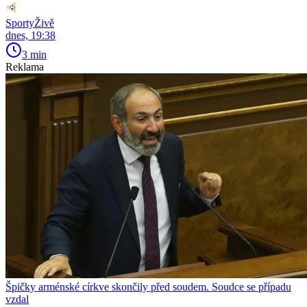
SportyŽivě
dnes, 19:38
3 min
Reklama
Špičky arménské církve skončily před soudem. Soudce se případu
vzdal