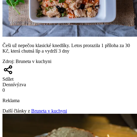
Češi už nepečou klasické knedlíky. Letos prorazila 1 příloha za 30
Kč, která chutná líp a vydrží 3 dny
Zdroj
:
Bruneta v kuchyni
Sdílet
Denní
výzva
0
Reklama
Další články z
Bruneta v kuchyni