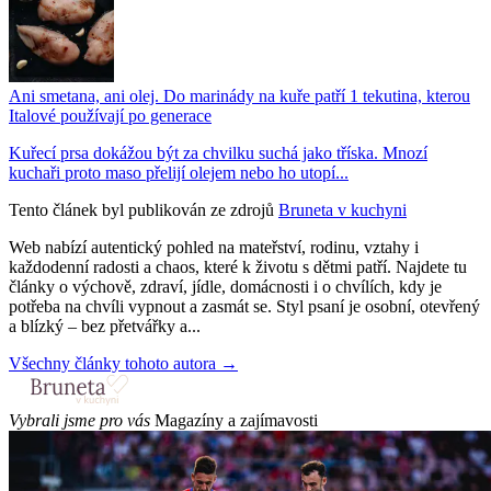
Ani smetana, ani olej. Do marinády na kuře patří 1 tekutina, kterou
Italové používají po generace
Kuřecí prsa dokážou být za chvilku suchá jako tříska. Mnozí
kuchaři proto maso přelijí olejem nebo ho utopí...
Tento článek byl publikován ze zdrojů
Bruneta v kuchyni
Web nabízí autentický pohled na mateřství, rodinu, vztahy i
každodenní radosti a chaos, které k životu s dětmi patří. Najdete tu
články o výchově, zdraví, jídle, domácnosti i o chvílích, kdy je
potřeba na chvíli vypnout a zasmát se. Styl psaní je osobní, otevřený
a blízký – bez přetvářky a...
Všechny články tohoto autora →
Vybrali jsme pro vás
Magazíny a zajímavosti