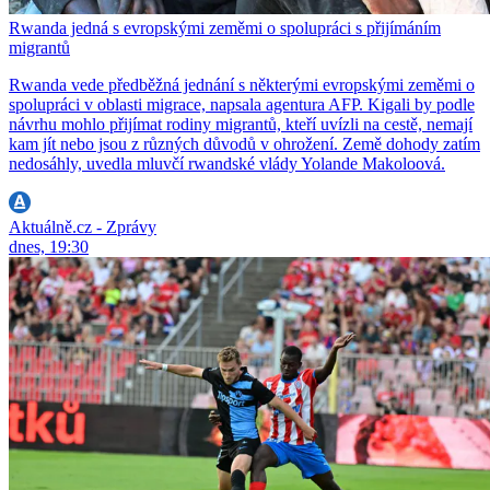
Rwanda jedná s evropskými zeměmi o spolupráci s přijímáním
migrantů
Rwanda vede předběžná jednání s některými evropskými zeměmi o
spolupráci v oblasti migrace, napsala agentura AFP. Kigali by podle
návrhu mohlo přijímat rodiny migrantů, kteří uvízli na cestě, nemají
kam jít nebo jsou z různých důvodů v ohrožení. Země dohody zatím
nedosáhly, uvedla mluvčí rwandské vlády Yolande Makoloová.
Aktuálně.cz - Zprávy
dnes, 19:30