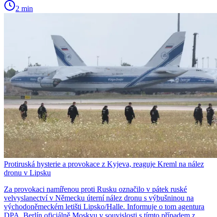
2 min
Protiruská hysterie a provokace z Kyjeva, reaguje Kreml na nález
dronu v Lipsku
Za provokaci namířenou proti Rusku označilo v pátek ruské
velvyslanectví v Německu úterní nález dronu s výbušninou na
východoněmeckém letišti Lipsko/Halle. Informuje o tom agentura
DPA. Berlín oficiálně Moskvu v souvislosti s tímto případem z