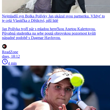
Nejmladší syn Bolka Polívky Jan ukázal svou partnerku. Vždyť to
je celá Vlastička z Dědictví, píší lidé
Jan Polívka tvoří pár s mladou herečkou Anetou Kalertovou.
Půvabná studentka na sebe poutá obrovskou pozornost kvůli
nápadné podobě s Dagmar Havlovou.
ReadZone
dnes, 18:12
4 min