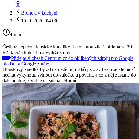
Bruneta v kuchyni
15. 6. 2026, 04:06
4 min
Češi už nepečou klasické knedlíky. Letos prorazila 1 příloha za 30
Kč, která chutná líp a vydrží 3 dny
Přidejte si obsah Centrum.cz do oblíbených zdrojů pro Google
hledání a Google zprávy
Houskový knedlík býval na nedělním talíři jistota. Těsto se ale musí
nechat vykynout, svinout do válečku a povařit, a co z něj zůstane do
dalšího dne, ztvrdne na suchar. Hodně...