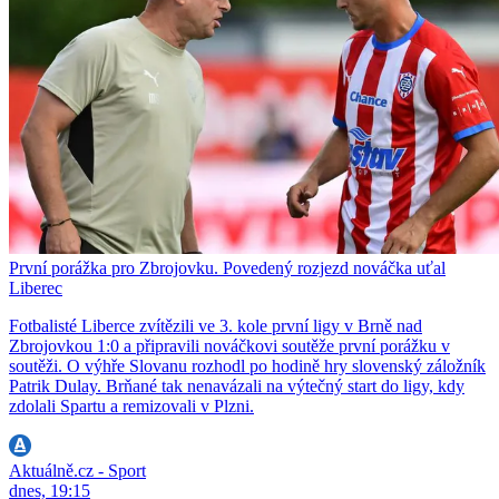
První porážka pro Zbrojovku. Povedený rozjezd nováčka uťal
Liberec
Fotbalisté Liberce zvítězili ve 3. kole první ligy v Brně nad
Zbrojovkou 1:0 a připravili nováčkovi soutěže první porážku v
soutěži. O výhře Slovanu rozhodl po hodině hry slovenský záložník
Patrik Dulay. Brňané tak nenavázali na výtečný start do ligy, kdy
zdolali Spartu a remizovali v Plzni.
Aktuálně.cz - Sport
dnes, 19:15