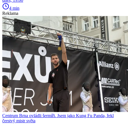
dnes, 19:00
4 min
Reklama
Centrum Brna ovládli šermíři. Jsem jako Kung Fu Panda, řekl
čerstvý mistr světa