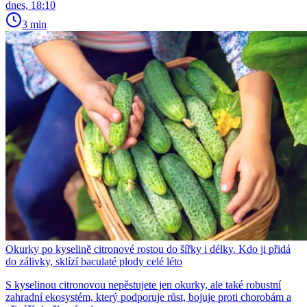
dnes, 18:10
3 min
Okurky po kyselině citronové rostou do šířky i délky. Kdo ji přidá
do zálivky, sklízí baculaté plody celé léto
S kyselinou citronovou nepěstujete jen okurky, ale také robustní
zahradní ekosystém, který podporuje růst, bojuje proti chorobám a