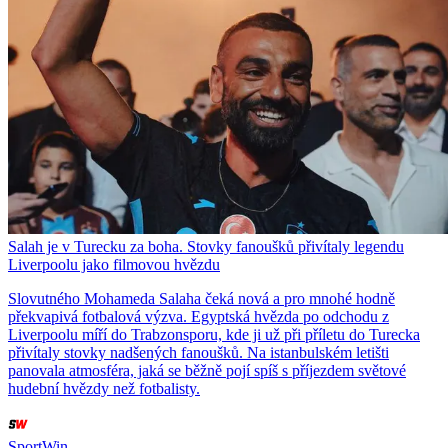
Salah je v Turecku za boha. Stovky fanoušků přivítaly legendu
Liverpoolu jako filmovou hvězdu
Slovutného Mohameda Salaha čeká nová a pro mnohé hodně
překvapivá fotbalová výzva. Egyptská hvězda po odchodu z
Liverpoolu míří do Trabzonsporu, kde ji už při příletu do Turecka
přivítaly stovky nadšených fanoušků. Na istanbulském letišti
panovala atmosféra, jaká se běžně pojí spíš s příjezdem světové
hudební hvězdy než fotbalisty.
SportWin