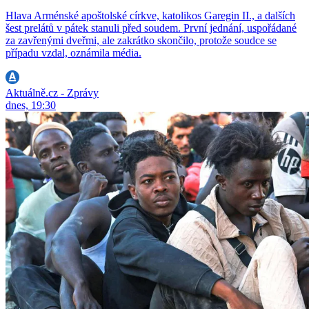
Hlava Arménské apoštolské církve, katolikos Garegin II., a dalších
šest prelátů v pátek stanuli před soudem. První jednání, uspořádané
za zavřenými dveřmi, ale zakrátko skončilo, protože soudce se
případu vzdal, oznámila média.
Aktuálně.cz - Zprávy
dnes, 19:30