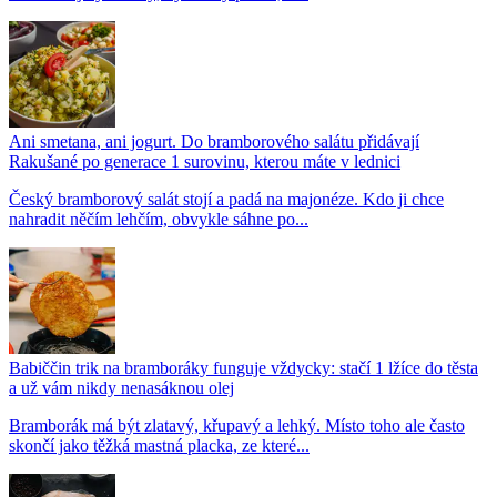
Ani smetana, ani jogurt. Do bramborového salátu přidávají
Rakušané po generace 1 surovinu, kterou máte v lednici
Český bramborový salát stojí a padá na majonéze. Kdo ji chce
nahradit něčím lehčím, obvykle sáhne po...
Babiččin trik na bramboráky funguje vždycky: stačí 1 lžíce do těsta
a už vám nikdy nenasáknou olej
Bramborák má být zlatavý, křupavý a lehký. Místo toho ale často
skončí jako těžká mastná placka, ze které...