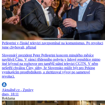
Pellegrini v čínské televizi zavzpomínal na komunismus. Po revoluci
jsme chybovali, přiznal
Slovenský prezident Peter Pellegrini koncem minulého měsíce
navštívil Čínu. V rámci třídenního pobytu v lidové republice mimo
jiné kývnul na rozhovor pro tamější státní televizi CGTN. V něm
nešetřil chválou Číny, sliby, že Slovensko může být pro Peking
vynikajícím prostředníkem, a zkritizoval vývoj po sametové
revoluci.
Aktuálně.cz - Zprávy
dnes, 18:11
Reklama