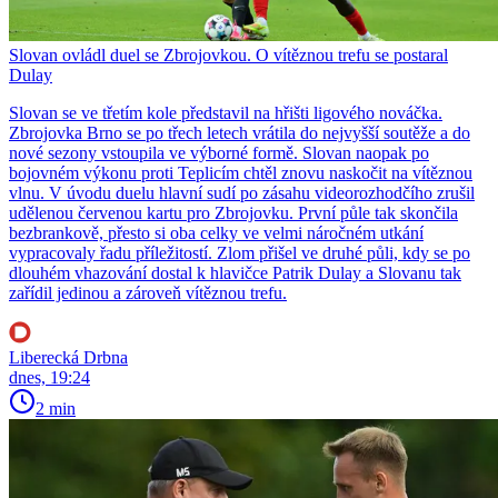
Slovan ovládl duel se Zbrojovkou. O vítěznou trefu se postaral
Dulay
Slovan se ve třetím kole představil na hřišti ligového nováčka.
Zbrojovka Brno se po třech letech vrátila do nejvyšší soutěže a do
nové sezony vstoupila ve výborné formě. Slovan naopak po
bojovném výkonu proti Teplicím chtěl znovu naskočit na vítěznou
vlnu. V úvodu duelu hlavní sudí po zásahu videorozhodčího zrušil
udělenou červenou kartu pro Zbrojovku. První půle tak skončila
bezbrankově, přesto si oba celky ve velmi náročném utkání
vypracovaly řadu příležitostí. Zlom přišel ve druhé půli, kdy se po
dlouhém vhazování dostal k hlavičce Patrik Dulay a Slovanu tak
zařídil jedinou a zároveň vítěznou trefu.
Liberecká Drbna
dnes, 19:24
2 min