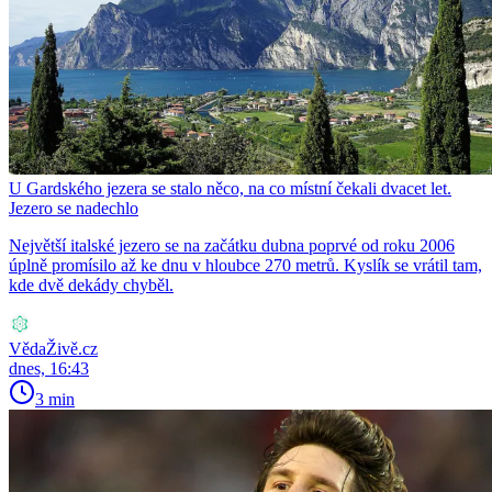
U Gardského jezera se stalo něco, na co místní čekali dvacet let.
Jezero se nadechlo
Největší italské jezero se na začátku dubna poprvé od roku 2006
úplně promísilo až ke dnu v hloubce 270 metrů. Kyslík se vrátil tam,
kde dvě dekády chyběl.
VědaŽivě.cz
dnes, 16:43
3 min