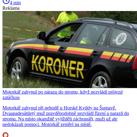
4 min
Reklama
Motorkář zahynul po nárazu do stromu, když nezvládl průjezd
zatáčkou
Motorkář zahynul při nehodě u Horské Kvildy na Šumavě.
Dvaapadesátiletý muž pravděpodobně nezvládl řízení a narazil do
stromu. Na místo okamžitě vyjížděli záchranáři, muži už ale
nedokázali pomoci. Motorkář zemřel na místě.