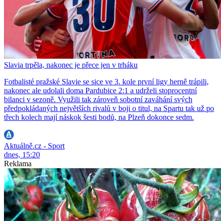
Slavia trpěla, nakonec je přece jen v trháku
Fotbalisté pražské Slavie se sice ve 3. kole první ligy herně trápili,
nakonec ale udolali doma Pardubice 2:1 a udrželi stoprocentní
bilanci v sezoně. Využili tak zároveň sobotní zaváhání svých
předpokládaných největších rivalů v boji o titul, na Spartu tak už po
třech kolech mají náskok šesti bodů, na Plzeň dokonce sedm.
Aktuálně.cz - Sport
dnes, 15:20
Reklama