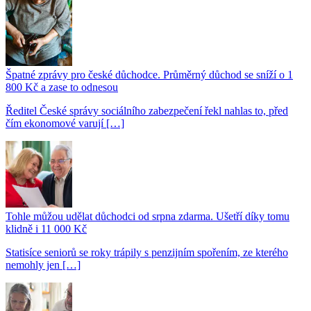
Špatné zprávy pro české důchodce. Průměrný důchod se sníží o 1
800 Kč a zase to odnesou
Ředitel České správy sociálního zabezpečení řekl nahlas to, před
čím ekonomové varují […]
Tohle můžou udělat důchodci od srpna zdarma. Ušetří díky tomu
klidně i 11 000 Kč
Statisíce seniorů se roky trápily s penzijním spořením, ze kterého
nemohly jen […]