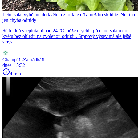
Letní salát vyběhne do květu a zhořkne dřív, než ho sklidíte. Není to
jen chyba odrůdy
Série dnů s teplotami nad 24 °C může urychlit přechod salátu do
květu bez ohledu na zvolenou odrůdu. Srpnový výsev má ale ještě
smysl.
Chalupáři-Zahrádkáři
dnes, 15:32
4 min