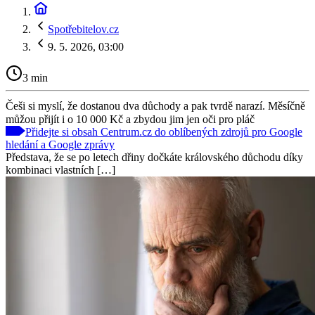
Spotřebitelov.cz
9. 5. 2026, 03:00
3 min
Češi si myslí, že dostanou dva důchody a pak tvrdě narazí. Měsíčně
můžou přijít i o 10 000 Kč a zbydou jim jen oči pro pláč
Přidejte si obsah Centrum.cz do oblíbených zdrojů pro Google
hledání a Google zprávy
Představa, že se po letech dřiny dočkáte královského důchodu díky
kombinaci vlastních […]