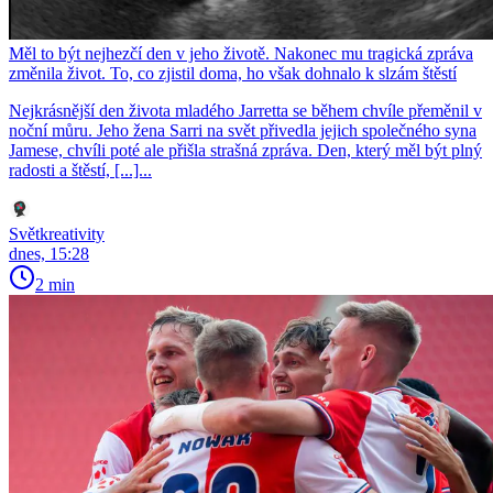
Měl to být nejhezčí den v jeho životě. Nakonec mu tragická zpráva
změnila život. To, co zjistil doma, ho však dohnalo k slzám štěstí
Nejkrásnější den života mladého Jarretta se během chvíle přeměnil v
noční můru. Jeho žena Sarri na svět přivedla jejich společného syna
Jamese, chvíli poté ale přišla strašná zpráva. Den, který měl být plný
radosti a štěstí, [...]...
Světkreativity
dnes, 15:28
2 min