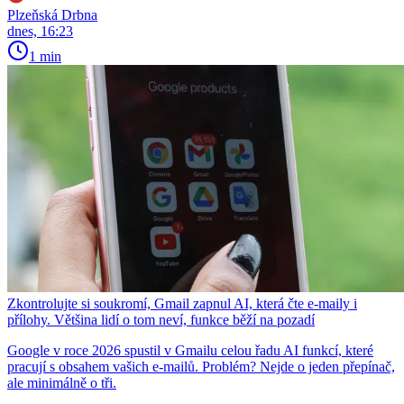
Plzeňská Drbna
dnes, 16:23
1 min
Zkontrolujte si soukromí, Gmail zapnul AI, která čte e-maily i
přílohy. Většina lidí o tom neví, funkce běží na pozadí
Google v roce 2026 spustil v Gmailu celou řadu AI funkcí, které
pracují s obsahem vašich e-mailů. Problém? Nejde o jeden přepínač,
ale minimálně o tři.