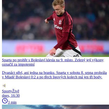
Sparta po prohře s Boleslaví klesla na 9. místo. Zelený její výkony
označil za impotentní
Dvanáct střel, ani jedna na branku. Sparta v sobotu 8. srpna prohrála
v Mladé Boleslavi 0:2 a po třech ligových kolech má jen tři body.
SportyŽivě
dnes, 16:30
3 min