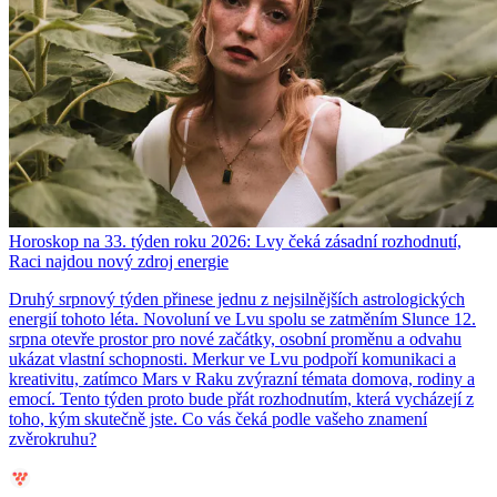
Horoskop na 33. týden roku 2026: Lvy čeká zásadní rozhodnutí,
Raci najdou nový zdroj energie
Druhý srpnový týden přinese jednu z nejsilnějších astrologických
energií tohoto léta. Novoluní ve Lvu spolu se zatměním Slunce 12.
srpna otevře prostor pro nové začátky, osobní proměnu a odvahu
ukázat vlastní schopnosti. Merkur ve Lvu podpoří komunikaci a
kreativitu, zatímco Mars v Raku zvýrazní témata domova, rodiny a
emocí. Tento týden proto bude přát rozhodnutím, která vycházejí z
toho, kým skutečně jste. Co vás čeká podle vašeho znamení
zvěrokruhu?