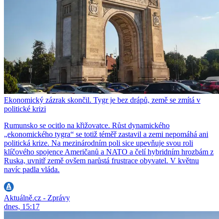
Ekonomický zázrak skončil. Tygr je bez drápů, země se zmítá v
politické krizi
Rumunsko se ocitlo na křižovatce. Růst dynamického
„ekonomického tygra“ se totiž téměř zastavil a zemi nepomáhá ani
politická krize. Na mezinárodním poli sice upevňuje svou roli
klíčového spojence Američanů a NATO a čelí hybridním hrozbám z
Ruska, uvnitř země ovšem narůstá frustrace obyvatel. V květnu
navíc padla vláda.
Aktuálně.cz - Zprávy
dnes, 15:17