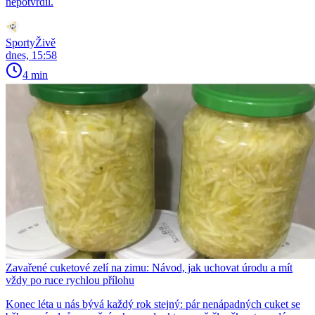
nepotvrdil.
SportyŽivě
dnes, 15:58
4 min
Zavařené cuketové zelí na zimu: Návod, jak uchovat úrodu a mít
vždy po ruce rychlou přílohu
Konec léta u nás bývá každý rok stejný: pár nenápadných cuket se