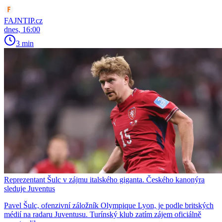
FAJNTIP.cz
dnes, 16:00
3 min
Reprezentant Šulc v zájmu italského giganta. Českého kanonýra
sleduje Juventus
Pavel Šulc, ofenzivní záložník Olympique Lyon, je podle britských
médií na radaru Juventusu. Turínský klub zatím zájem oficiálně