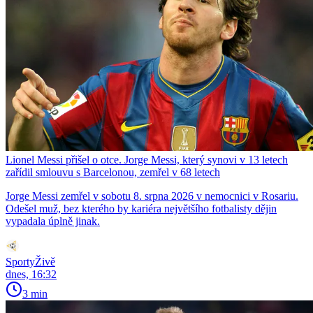
Lionel Messi přišel o otce. Jorge Messi, který synovi v 13 letech
zařídil smlouvu s Barcelonou, zemřel v 68 letech
Jorge Messi zemřel v sobotu 8. srpna 2026 v nemocnici v Rosariu.
Odešel muž, bez kterého by kariéra největšího fotbalisty dějin
vypadala úplně jinak.
SportyŽivě
dnes, 16:32
3 min