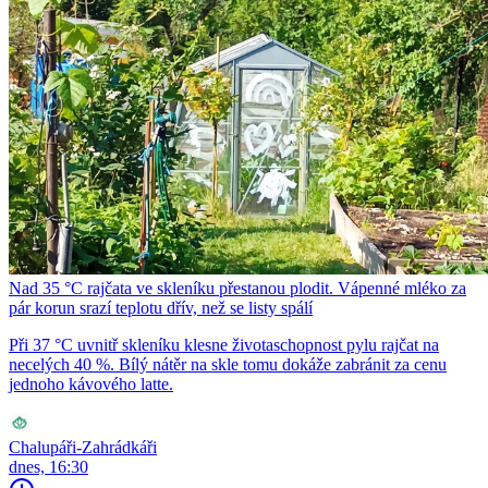
Nad 35 °C rajčata ve skleníku přestanou plodit. Vápenné mléko za
pár korun srazí teplotu dřív, než se listy spálí
Při 37 °C uvnitř skleníku klesne životaschopnost pylu rajčat na
necelých 40 %. Bílý nátěr na skle tomu dokáže zabránit za cenu
jednoho kávového latte.
Chalupáři-Zahrádkáři
dnes, 16:30