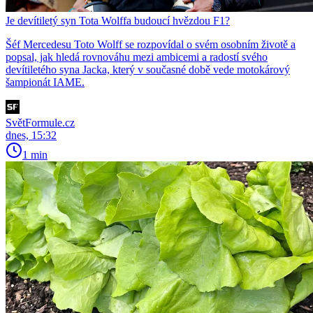
Je devítiletý syn Tota Wolffa budoucí hvězdou F1?
Šéf Mercedesu Toto Wolff se rozpovídal o svém osobním životě a
popsal, jak hledá rovnováhu mezi ambicemi a radostí svého
devítiletého syna Jacka, který v současné době vede motokárový
šampionát IAME.
SvětFormule.cz
dnes, 15:32
1 min