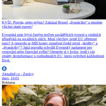
KVÍZ: Pravda, nebo mýtus? Zakázal Brusel „dvanáctku“ a musíme
všichni platit eurem?
Evropská unie bývá častým terčem zavádějících tvrzení a virálních
příspěvků na sociálních sítích. Musí všechny země EU přijmout
euro? A opravdu se blíží konec označení české pivní „desítky“ a
„dvanáctky“? Jaká pravidla schválil Evropský parlament pro
cestování nebo čipování zvířat? Otestujte si v kvízu, jestli i vás
zmátly dezinformace o rozhodnutích EU, která ovlivňují každodenní
život.
Aktuálně.cz - Zprávy
dnes, 16:01
Reklama