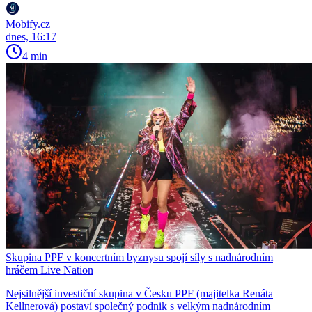
Mobify.cz
dnes, 16:17
4 min
Skupina PPF v koncertním byznysu spojí síly s nadnárodním
hráčem Live Nation
Nejsilnější investiční skupina v Česku PPF (majitelka Renáta
Kellnerová) postaví společný podnik s velkým nadnárodním