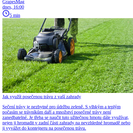
GrapesMag
dnes, 16:00
5 min
Jak využít posečenou trávu z vaší zahrady
Sečení trávy je nezbytné pro údržbu zeleně. S vlhkým a teplým
počasím se trávníkům daří a množství posečené trávy není
zanedbatelné. Je třeba se naučit tuto užitečnou hmotu dále využívat,
nejen ji hromadit v zadní části zahrady na nevzhledné hromadě nebo
ji vyvážet do kontejneru na posečenou trávu.