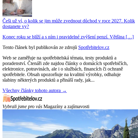
Češi už ví, o kolik se jim může zvednout důchod v roce 2027. Kolik
dostanete vy?
Konec roku se blíží a s ním i pravidelné zvýšení penzí. Většina […]
Tento článek byl publikován ze zdrojů
Spotřebitelov.cz
Web se zaměřuje na spotřebitelská témata, testy produktů a
poradenství. Čtenáři zde najdou články o domácích spotřebičích,
elektronice, potravinách, ale i o službách, financích či ochraně
spotřebitele. Obsah upozorňuje na kvalitní výrobky, odhaluje
slabiny některých produktů a přináší rady, jak...
Všechny články tohoto autora →
Vybrali jsme pro vás
Magazíny a zajímavosti