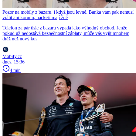
Pozor na mobily z bazaru, i když jsou levné. Banka vám pak nemusí
vrátit ani korunu, hackeři mají žně
Telefon za pár tisíc z bazaru vypadá jako výhodný obchod. Jenže
pokud už nedostává bezpečnostní záplaty, může vás vyjít mnohem
dráž než nový kus.
Mobify.cz
dnes, 15:36
4 min