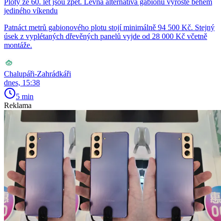
Ploty ze 60. let jsou zpět. Levná alternativa gabionů vyroste během
jediného víkendu
Patnáct metrů gabionového plotu stojí minimálně 94 500 Kč. Stejný
úsek z vyplétaných dřevěných panelů vyjde od 28 000 Kč včetně
montáže.
Chalupáři-Zahrádkáři
dnes, 15:38
5 min
Reklama