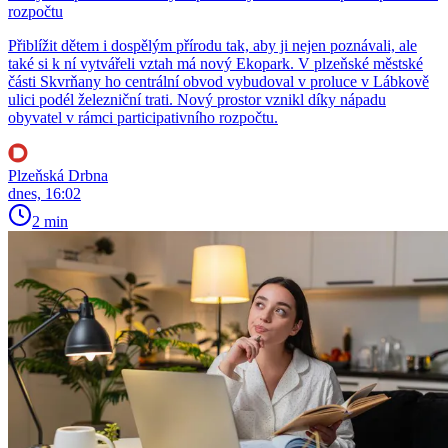
rozpočtu
Přiblížit dětem i dospělým přírodu tak, aby ji nejen poznávali, ale
také si k ní vytvářeli vztah má nový Ekopark. V plzeňské městské
části Skvrňany ho centrální obvod vybudoval v proluce v Lábkově
ulici podél železniční trati. Nový prostor vznikl díky nápadu
obyvatel v rámci participativního rozpočtu.
Plzeňská Drbna
dnes, 16:02
2 min