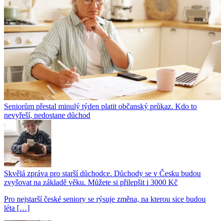
Seniorům přestal minulý týden platit občanský průkaz. Kdo to
nevyřeší, nedostane důchod
Skvělá zpráva pro starší důchodce. Důchody se v Česku budou
zvyšovat na základě věku. Můžete si přilepšit i 3000 Kč
Pro nejstarší české seniory se rýsuje změna, na kterou sice budou
léta […]