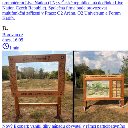
promotérem Live Nation (LN; v České republice má dceřinku Live
Nation Czech Republic). Společná firma bude provozovat
multifunkční zařízení v Praze: O2 Arénu, O2 Universum a Forum
Karlín.
Borovan.cz
dnes, 16:05
1 min
Nový Ekopark vznikl díky nápadu obyvatel v rámci participativního