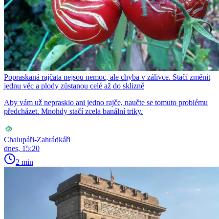
Popraskaná rajčata nejsou nemoc, ale chyba v zálivce. Stačí změnit
jednu věc a plody zůstanou celé až do sklizně
Aby vám už neprasklo ani jedno rajče, naučte se tomuto problému
předcházet. Mnohdy stačí zcela banální triky.
Chalupáři-Zahrádkáři
dnes, 15:20
2 min