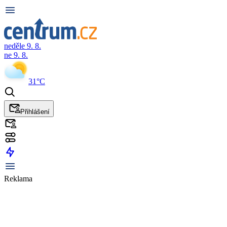
neděle 9. 8.
ne 9. 8.
31°C
Přihlášení
Reklama