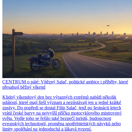
CENTRUM o páté: Vítězný Salač, politické ambice i příběhy, které
přesahují běžný víkend
Klidný víkendový den bez výrazných extrémů nabídl několik
událostí, které mají širší význam a nezůstávají jen u jedné krátké
zprávy. Do popředí se dostal Filip Salač, jenž po šestnácti letech
vrátil české barvy na nejvyšší příčku motocyklového mistrovství
světa. Vedle toho se řešilo také bezpečí turistů, budoucnost
evropských technologií, proměna spotřebitelských návyků nebo
limity spoléhání na jednoduchá a lákavá tvrzení.