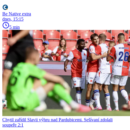
Be Native extra
dnes, 15:15
5 min
Chytil zařídil Slavii výhru nad Pardubicemi. Sešívaní zdolali
soupeře 2:1