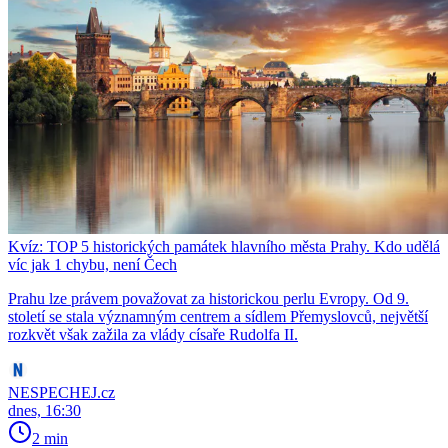
Kvíz: TOP 5 historických památek hlavního města Prahy. Kdo udělá
víc jak 1 chybu, není Čech
Prahu lze právem považovat za historickou perlu Evropy. Od 9.
století se stala významným centrem a sídlem Přemyslovců, největší
rozkvět však zažila za vlády císaře Rudolfa II.
NESPECHEJ.cz
dnes, 16:30
2 min