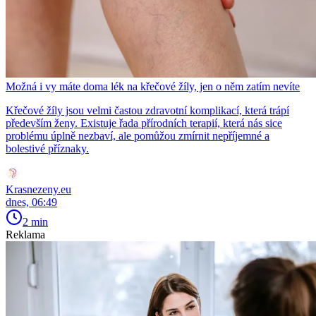
Možná i vy máte doma lék na křečové žíly, jen o něm zatím nevíte
Křečové žíly jsou velmi častou zdravotní komplikací, která trápí
především ženy. Existuje řada přírodních terapií, která nás sice
problému úplně nezbaví, ale pomůžou zmírnit nepříjemné a
bolestivé příznaky.
Krasnezeny.eu
dnes, 06:49
2 min
Reklama