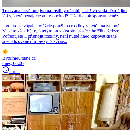
Toto zápalkové hnojivo na rostliny působí jako živá voda. Dodá jim
látky, které nenajdete ani v obchodě. Ušetříte tak spoustu peněz
Hnojivo ze zápalek můžete použít na rostliny v bytě i na záhoně.
Musí to však být ty, kterým prospívá síra, fosfor, hořčík a železo.
Potřebujete-li přihnojit rostliny, není nutné hned kupovat drahé
specializované přípravky. Stačí se...
BydlímeÚtulně.cz
dnes, 06:09
2 min