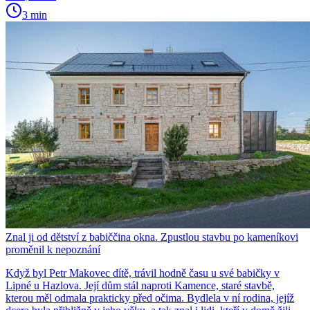
3 min
Znal ji od dětství z babiččina okna. Zpustlou stavbu po kameníkovi
proměnil k nepoznání
Když byl Petr Makovec dítě, trávil hodně času u své babičky v
Lipné u Hazlova. Její dům stál naproti Kamence, staré stavbě,
kterou měl odmala prakticky před očima. Bydlela v ní rodina, jejíž