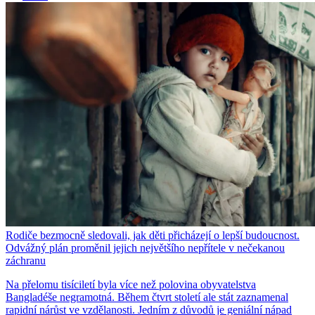
Rodiče bezmocně sledovali, jak děti přicházejí o lepší budoucnost.
Odvážný plán proměnil jejich největšího nepřítele v nečekanou
záchranu
Na přelomu tisíciletí byla více než polovina obyvatelstva
Bangladéše negramotná. Během čtvrt století ale stát zaznamenal
rapidní nárůst ve vzdělanosti. Jedním z důvodů je geniální nápad