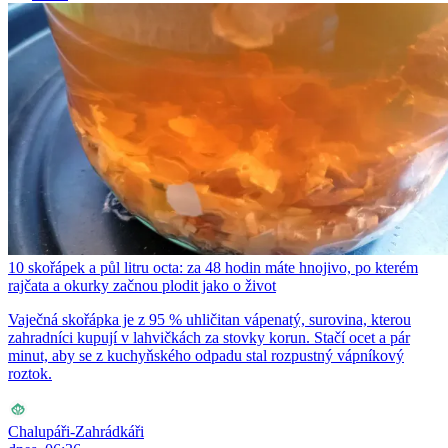
10 skořápek a půl litru octa: za 48 hodin máte hnojivo, po kterém
rajčata a okurky začnou plodit jako o život
Vaječná skořápka je z 95 % uhličitan vápenatý, surovina, kterou
zahradníci kupují v lahvičkách za stovky korun. Stačí ocet a pár
minut, aby se z kuchyňského odpadu stal rozpustný vápníkový
roztok.
Chalupáři-Zahrádkáři