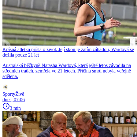
Krásná atletka přišla o život. Její skon je zatím záhadou, Wardová se
dožila pouze 21 let
Australská běžkyně Natasha Wardová, která ještě letos závodila na
středních tratích, zemřela ve 21 letech. Příčina smrti nebyla veřejně
sdělena.
SportyŽivě
dnes, 07:06
3 min