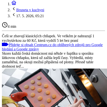
Bruneta v kuchyni
17. 5. 2026, 05:21
4 min
Češi se zbavují klasických chňapek. Ve velkém je nahrazují 1
vychytávkou za 60 Kč, která vydrží 5 let bez praní
Přidejte si obsah Centrum.cz do oblíbených zdrojů pro Google
hledání a Google zprávy
Skoro každá česká domácnost má někde v šuplíku u sporáku
látkovou chňapku, která už zažila lepší časy. Vybledlá, místy
zamaštěná, na okraji možná připálená od plotny. Přesně tahle
drobnost teď...