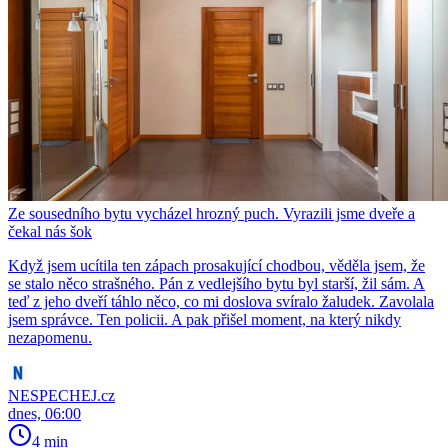
Ze sousedního bytu vycházel hrozný puch. Vyrazili jsme dveře a
čekal nás šok
Když jsem ucítila ten zápach prosakující chodbou, věděla jsem, že
se stalo něco strašného. Pán z vedlejšího bytu byl starší, žil sám. A
teď z jeho dveří táhlo něco, co mi doslova svíralo žaludek. Zavolala
jsem správce. Ten policii. A pak přišel moment, na který nikdy
nezapomenu.
NESPECHEJ.cz
dnes, 06:00
4 min