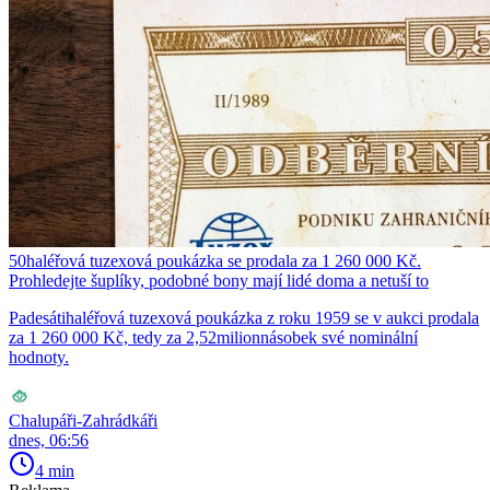
50haléřová tuzexová poukázka se prodala za 1 260 000 Kč.
Prohledejte šuplíky, podobné bony mají lidé doma a netuší to
Padesátihaléřová tuzexová poukázka z roku 1959 se v aukci prodala
za 1 260 000 Kč, tedy za 2,52milionnásobek své nominální
hodnoty.
Chalupáři-Zahrádkáři
dnes, 06:56
4 min