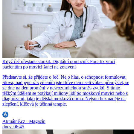
Když řeč přestane sloužit. Digitální pomocník Fonafix vrací
pacientům po mrtvici šanci na zotavení
Představte si, že přijdete o řeč. Ne o hlas, o schopnost formulovat.
Slova, nad jejichž vyřčením jste dříve nemuseli vůbec přemýšlet, se
ze dne na den promění v nesrozumitelnou směs zvuků. S tímto
těžkým údělem se potýkají miliony lidí po mozkové mrtvici nebo s
diagnózami, jako je dětská mozková obrna. Nejsou bez naděje na
zlepšení, klíčová je účinná terapie.
Aktuálně.cz - Magazín
dnes, 06:45