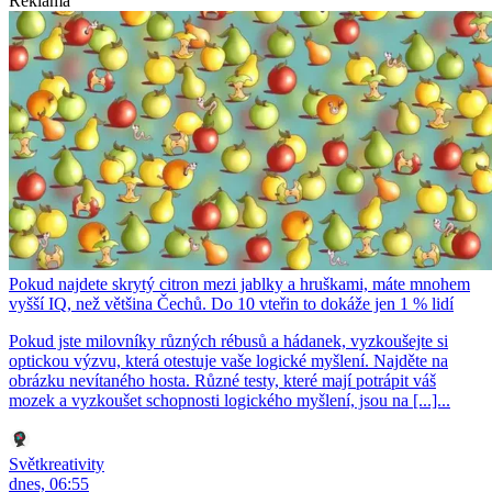
Reklama
Pokud najdete skrytý citron mezi jablky a hruškami, máte mnohem
vyšší IQ, než většina Čechů. Do 10 vteřin to dokáže jen 1 % lidí
Pokud jste milovníky různých rébusů a hádanek, vyzkoušejte si
optickou výzvu, která otestuje vaše logické myšlení. Najděte na
obrázku nevítaného hosta. Různé testy, které mají potrápit váš
mozek a vyzkoušet schopnosti logického myšlení, jsou na [...]...
Světkreativity
dnes, 06:55