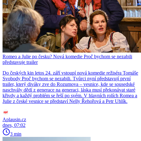
Romeo a Julie po česku? Nová komedie Proč bychom se nezabili
představuje trailer
Do českých kin letos 24. září vstoupí nová komedie režiséra Tomáše
Svobody Proč bychom se nezabili. Tvůrci nyní představují první
trailer, který diváky zve do Rozumova – vesnice, kde se sousedské
naschvály dědí z generace na generaci, láska musí překonávat staré
křivdy a každý problém se řeší po svém. V hlavních rolích Romea a
Julie z české vesnice se představí Nelly Řehořová a Petr Uhlík.
Aplausin.cz
dnes, 07:02
3 min