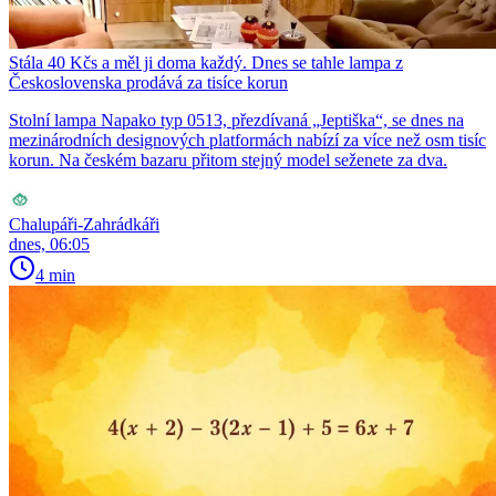
Stála 40 Kčs a měl ji doma každý. Dnes se tahle lampa z
Československa prodává za tisíce korun
Stolní lampa Napako typ 0513, přezdívaná „Jeptiška“, se dnes na
mezinárodních designových platformách nabízí za více než osm tisíc
korun. Na českém bazaru přitom stejný model seženete za dva.
Chalupáři-Zahrádkáři
dnes, 06:05
4 min