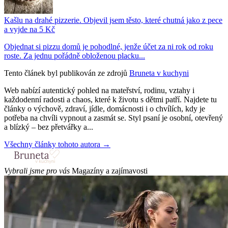
Kašlu na drahé pizzerie. Objevil jsem těsto, které chutná jako z pece
a vyjde na 5 Kč
Objednat si pizzu domů je pohodlné, jenže účet za ni rok od roku
roste. Za jednu pořádně obloženou placku...
Tento článek byl publikován ze zdrojů
Bruneta v kuchyni
Web nabízí autentický pohled na mateřství, rodinu, vztahy i
každodenní radosti a chaos, které k životu s dětmi patří. Najdete tu
články o výchově, zdraví, jídle, domácnosti i o chvílích, kdy je
potřeba na chvíli vypnout a zasmát se. Styl psaní je osobní, otevřený
a blízký – bez přetvářky a...
Všechny články tohoto autora →
Vybrali jsme pro vás
Magazíny a zajímavosti