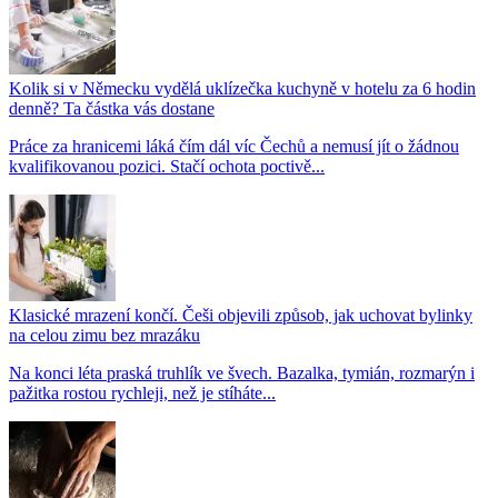
Kolik si v Německu vydělá uklízečka kuchyně v hotelu za 6 hodin
denně? Ta částka vás dostane
Práce za hranicemi láká čím dál víc Čechů a nemusí jít o žádnou
kvalifikovanou pozici. Stačí ochota poctivě...
Klasické mrazení končí. Češi objevili způsob, jak uchovat bylinky
na celou zimu bez mrazáku
Na konci léta praská truhlík ve švech. Bazalka, tymián, rozmarýn i
pažitka rostou rychleji, než je stíháte...