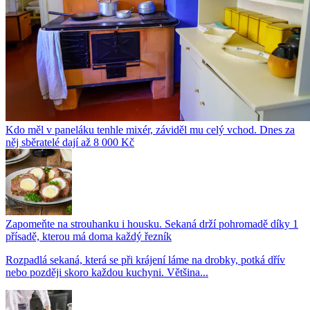
Kdo měl v paneláku tenhle mixér, záviděl mu celý vchod. Dnes za
něj sběratelé dají až 8 000 Kč
Zapomeňte na strouhanku i housku. Sekaná drží pohromadě díky 1
přísadě, kterou má doma každý řezník
Rozpadlá sekaná, která se při krájení láme na drobky, potká dřív
nebo později skoro každou kuchyni. Většina...