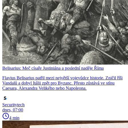
Belisarius: Meč císaře Justiniána a poslední naděje Říma
Flavius Belisarius patřil mezi největší vojevůdce historie. Zničil říši
Vandalů a dobyl Itálii zpět pro Byzanc. Přesto zůstává ve stínu
Caesara, Alexandra Velikého nebo Napoleona.
Securitytech
dnes, 07:00
4 min