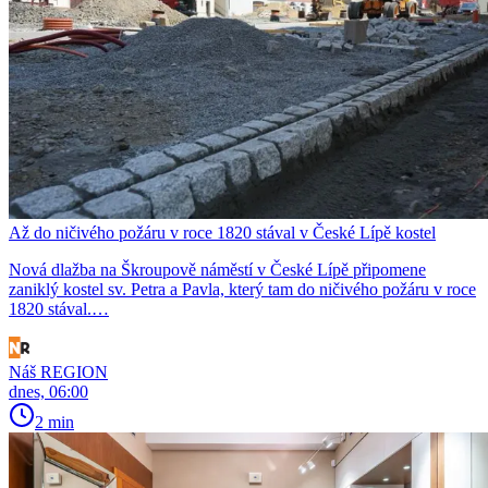
Až do ničivého požáru v roce 1820 stával v České Lípě kostel
Nová dlažba na Škroupově náměstí v České Lípě připomene
zaniklý kostel sv. Petra a Pavla, který tam do ničivého požáru v roce
1820 stával.…
Náš REGION
dnes, 06:00
2 min