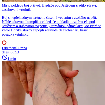
Místo pokladu boj o život. Hledače pod Ještědem zradilo zdraví,
zasahoval i vrtulník
Boj s nepřehledným terénem, časem i vedením vysokého napětí.
Náhlé zdravotní komplikace hledače pokladů mezi Prosečí pod
Ještědem a Rašovkou rozpoutaly rozsáhlou pátrací akci, do které se
vedle Horské služby zapojili zdravotničtí záchranáři, hasiči i
posádka vrtulníku.
Liberecká Drbna
dnes, 06:53
1 min