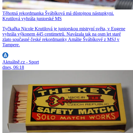
Těhotná rekordmanka Švábíková má důstojnou nástupkyni.
Krutilová vyhrála juniorské MS
Tyčkařka Nicole Krutilová je juniorskou mistryní světa, v Eugene
vyhrála výkonem 445 centimetrů. Navázala tak na osm let staré
zlato současné české rekordmanky Amálie Švábíkové z MSJ v
Tampere.
Aktuálně.cz - Sport
dnes, 06:18