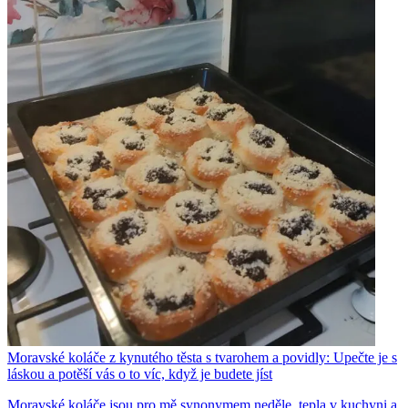
Moravské koláče z kynutého těsta s tvarohem a povidly: Upečte je s
láskou a potěší vás o to víc, když je budete jíst
Moravské koláče jsou pro mě synonymem neděle, tepla v kuchyni a