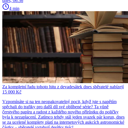
dnes, 06:36
4 min
Za kompletní řadu tohoto hitu z devadesátek dnes sběratelé nabízejí
15 000 Kč
Vzpomínáte si na ten neopakovatelný pocit, když jste s napětím
spěchali do trafiky pro další díl své oblíbené série? Ta vůně
čerstvého papíru a radost z každého nového přírůstku do poličky
byla k nezaplacení. Zatímco tehdy stál jeden svazek pár korun, dnes
se za ucelené komplety platí na internetových aukcích astronomické
částky – sběratelé vytahují desítky tisíc!