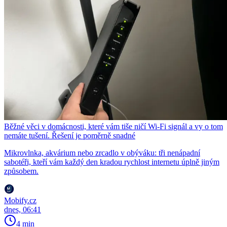
Běžné věci v domácnosti, které vám tiše ničí Wi-Fi signál a vy o tom
nemáte tušení. Řešení je poměrně snadné
Mikrovlnka, akvárium nebo zrcadlo v obýváku: tři nenápadní
sabotéři, kteří vám každý den kradou rychlost internetu úplně jiným
způsobem.
Mobify.cz
dnes, 06:41
4 min