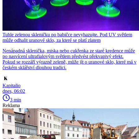
Tuhle zelenou skleničku po babičce nevyhazujte. Pod UV světlem
může odhalit uranové sklo, za které se platí zlatem
Nenápadná sklenička, miska nebo cukřenka ze staré kredence může
po nasvícení ultrafialovým světlem předvést překvapivý efekt.
Pokud se rozzáří výrazně zeleně, může jít o uranové sklo, které má v
českém sklářství dlouhou tradici.
Kapitalio
dnes, 06:02
3 min
Reklama