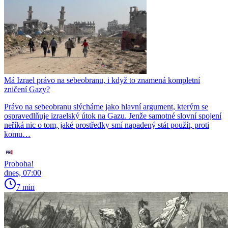
Má Izrael právo na sebeobranu, i když to znamená kompletní
zničení Gazy?
Právo na sebeobranu slýcháme jako hlavní argument, kterým se
ospravedlňuje izraelský útok na Gazu. Jenže samotné slovní spojení
neříká nic o tom, jaké prostředky smí napadený stát použít, proti
komu…
Proboha!
dnes, 07:00
7 min