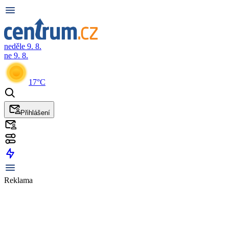
neděle 9. 8.
ne 9. 8.
17°C
Přihlášení
Reklama