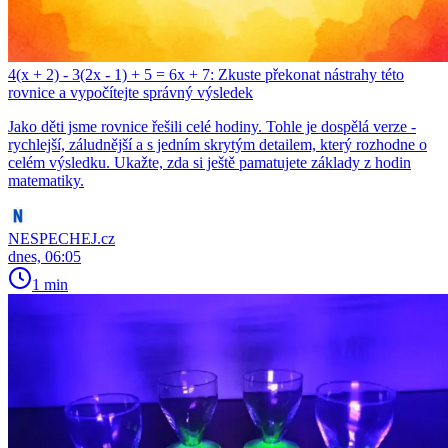
4(x + 2) - 3(2x - 1) + 5 = 6x + 7: Zkuste překonat nástrahy této
rovnice a vypočítejte správný výsledek
Jako děti jsme rovnice řešili celé hodiny. Tohle je dospělá verze -
rychlejší, záludnější a s jedním skrytým detailem, který rozhodne o
celém výsledku. Ukažte, zda si ještě pamatujete základy z hodin
matematiky.
NESPECHEJ.cz
dnes, 06:05
1 min