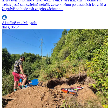
dcera byla přibližně v jeho věku, a tak znal i lidi, kteří v domě žili.
Tehdy ještě samozřejmě netušil, že se k němu po desítkách let vrátí a
že právě on bude stát za jeho záchranou.
Aktuálně.cz - Magazín
dnes, 06:54