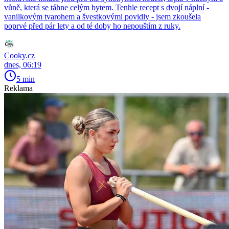
vůně, která se táhne celým bytem. Tenhle recept s dvojí náplní -
vanilkovým tvarohem a švestkovými povidly - jsem zkoušela
poprvé před pár lety a od té doby ho nepouštím z ruky.
Cooky.cz
dnes, 06:19
5 min
Reklama