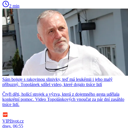
2 min
Sám bojuje s rakovinou slinivky, teď má leukémii i jeho malý
příbuzný. Topolánek sdílel video, které dojalo tisíce lidí
Čtyři děti, holící strojek a výzva, která z dojemného gesta udělala
konkrétní pomoc. Video Topolánkových vnoučat za pár dní zasáhlo
tisíce lidí.
VIPživot.cz
dnes, 06:55